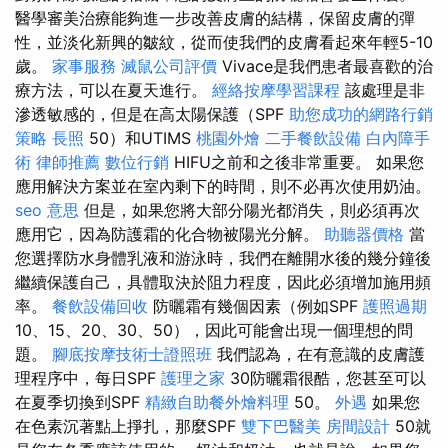
醫學審美治療能夠進一步改善皮膚的結構，保留皮膚的彈
性，並淡化新興的皺紋，從而使我們的皮膚看起來年輕5-10
歲。
家事服務
滅鼠公司評價
Vivace是我們患者最喜歡的治
療方法，可以在夏天進行。
經絡按摩學習課程
該處理是非
滲透敏感的，但是在高太陽保護（SPF
助您成功的網路行銷
策略
長照
50）和UTIMS
桃園外燴
二手餐飲設備
白內障手
術
律師推薦
數位行銷
HIFU之前和之後非常重要。 如果您
應用解決方案並在室內剩下的時間，則不必再次使用奶油。
seo 意思
但是，如果您將大部分陽光都消失，則必須再次
應用它，因為防護霜的化合物被陽光分解。
助聽器價格
當
您選擇防水身體乳液和游泳時，我們在離開水後的幾分鐘後
繼續保護自己，具體取決於阻力程度，因此必須增加施用頻
率。
餐飲設備回收
防曬霜有幾個因素（例如SPF
護照過期
10、15、20、30、50），因此可能會出現一個理想的問
題。
腳底按摩技術士證照班
我們認為，在有意識的皮膚護
理程序中，每日SPF
護理之家
30防曬霜很酷，您甚至可以
在夏季切換到SPF
精緻自助餐外燴料理
50。
外遇
如果您
在色素沉著點上掙扎，那麼SPF
雙下巴醫美
房間設計
50就