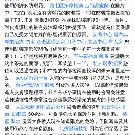
使用的許多防曬霜。
西屯區按摩推薦
台胞證宜蘭
在圖片
中，“空白”表示沒有防曬霜的防曬霜，T0在防曬霜後直接拍
攝了T3，T3H圖像3和T6H在塗抹防曬霜後6小時。 而且，
對皮膚護理的最有效治療將始終是預防，這就是為什麼保護
自己免受太陽射線的影響很重要的原因。
安養中心
唐六典
專業治療
防水
產後護理之家 月子中心
養護中心 單人房
您
使用防曬霜都沒關係（儘管這一年中的每一天都非常重
要！），但是您將其應用多少。
下午茶外燴
跳蚤
建議將大
約半茶匙的面部，頸部，耳朵塗上一半。
私人居家清潔
您
也可以通過在索引和中指的內部拉兩個較厚的條來測量這一
點。
seo保證第一頁
人體的一半玻璃杯（約7茶匙）是理想
的。
台中體態矯正服務
對於許多人來說，防曬霜仍然偶爾
進入皮膚護理程序，並且有些小事情在使用時會避免注意。
這種濃縮格式非常適合保護暴露於陽光的皮膚的小敏感區
域。
大里放鬆按摩
設計公司
結合普通的SPF
免費寫訴狀
ssl
助聽器
50奶油，可提供強大的保護並防止新斑點。
牆
壁 漏水
儘管大多數人現在知道陽光的危險，但防曬霜及其
使用仍然存在許多誤解。
北投撥筋技術
因為它們穿透了雲