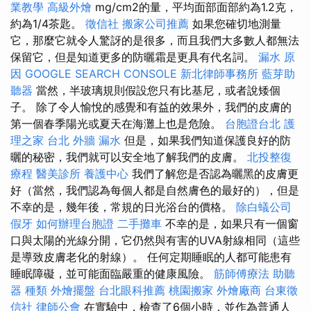
業教學
高級外燴
mg/cm2的量，平均面部面部約為1.2克，
約為1/4茶匙。
徵信社
搬家公司推薦
如果您確切地測量
它，那麼它就令人驚訝的是很多，而且我們大多數人都無法
保留它，但是知道更多的防曬霜是更具有代名詞。
漏水 原
因
GOOGLE SEARCH CONSOLE
新北律師事務所
藍芽助
聽器
當然，半玻璃規則假設您只有比基尼，或者說矮個
子。 除了令人愉悅的感覺和有益的效果外，我們的皮膚的
第一個春季陽光或夏天在海灘上也是危險。
台胞證台北
護
理之家 台北
外牆 漏水
但是，如果我們知道保護良好的防
曬的秘密，我們就可以安全地了解我們的皮膚。
北投整復
療程
醫美診所
養護中心
我們了解您是否認為曬黑的皮膚更
好（當然，我們認為每個人都是自然膚色的最好的），但是
不幸的是，幾年後，常規的日光浴台的價格。
除白蟻公司
假牙
如何辦理台胞證
二手攤車
不幸的是，如果只有一個窗
口與太陽的光線分開，它仍然與有害的UVA射線相同（這些
是導致皮膚老化的射線）。 任何定期睡眠的人都可能患有
睡眠障礙，並可能面臨嚴重的健康風險。
筋師傅療法
助聽
器 種類
外燴擺盤
台北眼科推薦
桃園搬家
外燴廠商
台東徵
信社
律師公會
在實驗中，檢查了6個小時，並作為普通人