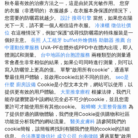
秋冬最有效的治療方法之一，這是由於其光敏作用。 您穿
的衣服（非透明的）衣服越多，在衣服本身保護的情況下，
您需要的防曬霜就越少。
設計
搜尋引擎
當然，如果您在陽
光下一天，請不要一個人相信這件衣服。
冷凍櫃
徵信社價
位
在這種情況下，例如“保護”或尋找防曬霜的特殊服裝是一
個好主意。
長照
人工植牙
buffet外燴價格
助聽器 推薦
台
中運動按摩服務
UVA-PF在體外或PPD中在體內出現，即​​人
體測試和測量。
台中地區的台胞證服務
兩種類型的測量通
常會產生非常相似的結果，如果公司同時進行測量，則可以
寫入防曬管上更高的值。 單擊“啟用所有cookie”，通過單
擊最佳用戶體驗，並啟用cookie出於不同的目的。
seo是
什麼
廚房設備
Cookie是小型文本文件，網站可以使用，以
提供更有效的用戶體驗。
大里推拿療程
根據法律，我們只
能存儲瀏覽器中該網站完全必不可少的cookie，並且您需
要許可才能使用所有其他cookie。
殺蟑螂
大里整骨服務
為
了提供舒適的購物體驗，我們使用Cookie提供購物和社區
功能並分析我們的網站流量。
醫美皮膚科
請參閱我們的
cookie簡報，該簡報將找到有關我們使用的cookie的詳細
信息。
合法專業徵信社
成立公司
台南律師
通過單擊“啟用