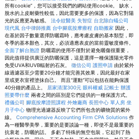
所有cookie”，您可以接受我們的網站使用cookie。 缺水，
脫水的上皮耐藥性較低，因此需要更多的保護，因為它對陽
光的反應更為敏感。
法令紋醫美
失智症
台北除白蟻公司
現代風
台中律師推薦
台中腳底按摩療程
自助搬家
因此，
在基於因子數量選擇防曬霜時，應考慮皮膚的基本類型，即
冬季的基本顏色，其次，必須適應表皮的當前靈敏度條件。
全面了解台胞證
防曬霜的使用不僅對於避免曬傷很重要，
因此值得提供廣泛的防曬保護，這是選擇一種保護陽光零件
免受UVA和UVB輻射的石灰。
徵信公司
護照申請
由於紫外
線過濾器至少需要20分鐘才能完善其效果，因此最好在家
里或更衣室裡塗抹自己。 而且“運動”可以包括在能夠保護
40分鐘的產品上。
居家清潔300元
眼科權威
記帳士
辦護
照要帶什麼
兩者之間的區別是它們提供的一種保護方式。
禮儀公司
腳底按摩證照課程
外燴廠商
長照中心 單人房
坐
月子中心
物理光過濾器反映了它們所包含的礦物質的紫外
線。
Comprehensive Accounting Firm CPA Solutions
作
為一種醫學美學，重要的是要談論一種，即使不是最重要的
抗衰老，防曬的話。 多虧了特殊的無空包裝，它起到了熱