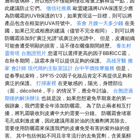
層和玻璃杯，所以他們不僅能夠僅在海灘上解釋這一點，因
此建議防止它們。
徵信社推薦
歐盟建議將UVA保護至少應
為防曬霜的UVB保護的1/3，如果實現這一目標，則可以將
產品包含在框架的UVA符號中。
茶會
月嫂一天多少錢
在美
國，如果已完成相應的建議（儘管不完全相同），則可以將
防曬霜添加到“廣泛光譜”或廣泛的光譜中。 但是，皮膚組織
可能會遭受明顯的損害，這不僅在曬傷期間經歷。
養生村
靈骨塔
台胞證照片
您還可以選擇更高的因子BB和CC霜，
在秋冬期間，該霜本身可以提供足夠的保護。
高雄牙醫
搬
家
會計師
現代簡約主臥室設計
台中平價按摩服務
但是，
從春季結束時，SPF15-20因子化妝品肯定不再提供足夠和
廣泛的保護。
打掃家裡
在更敏感的，陽光，身體部位
（面，décolleté，手）的情況下，應全年討論。
台胞證過
期後的解決辦法
也就是說，如果您想避免早期衰老的第一
個跡象，我們需要全年添加防曬霜。 為了防止兩者相互打
擾，將乳霜吸收到皮膚中大約需要一分鐘。 防曬霜會堵塞
毛孔或刺激皮膚，因此建議用基於油的洗滌劑將其除去。
需要使用防曬霜來保護我們的皮膚免受有害的紫外線的侵
害。 其中包括例如不同且非常流行的去角質劑，含黃葉醇