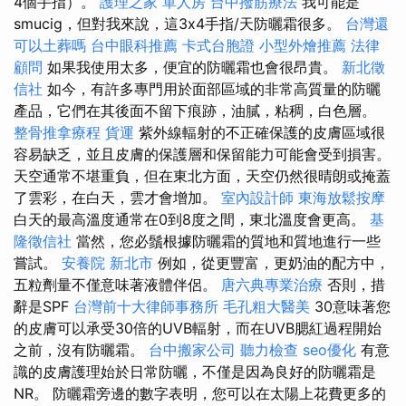
4個手指）。
護理之家 單人房
台中撥筋療法
我可能是
smucig，但對我來說，這3x4手指/天防曬霜很多。
台灣還
可以土葬嗎
台中眼科推薦
卡式台胞證
小型外燴推薦
法律
顧問
如果我使用太多，便宜的防曬霜也會很昂貴。
新北徵
信社
如今，有許多專門用於面部區域的非常高質量的防曬
產品，它們在其後面不留下痕跡，油膩，粘稠，白色層。
整骨推拿療程
貨運
紫外線輻射的不正確保護的皮膚區域很
容易缺乏，並且皮膚的保護層和保留能力可能會受到損害。
天空通常不堪重負，但在東北方面，天空仍然很晴朗或掩蓋
了雲彩，在白天，雲才會增加。
室內設計師
東海放鬆按摩
白天的最高溫度通常在0到8度之間，東北溫度會更高。
基
隆徵信社
當然，您必鬚根據防曬霜的質地和質地進行一些
嘗試。
安養院 新北市
例如，從更豐富，更奶油的配方中，
五粒劑量不僅意味著液體伴侶。
唐六典專業治療
否則，措
辭是SPF
台灣前十大律師事務所
毛孔粗大醫美
30意味著您
的皮膚可以承受30倍的UVB輻射，而在UVB腮紅過程開始
之前，沒有防曬霜。
台中搬家公司
聽力檢查
seo優化
有意
識的皮膚護理始於日常防曬，不僅是因為良好的防曬霜是
NR。 防曬霜旁邊的數字表明，您可以在太陽上花費更多的