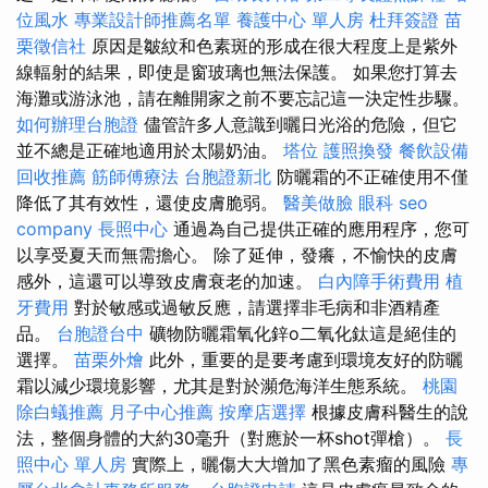
位風水
專業設計師推薦名單
養護中心 單人房
杜拜簽證
苗
栗徵信社
原因是皺紋和色素斑的形成在很大程度上是紫外
線輻射的結果，即使是窗玻璃也無法保護。 如果您打算去
海灘或游泳池，請在離開家之前不要忘記這一決定性步驟。
如何辦理台胞證
儘管許多人意識到曬日光浴的危險，但它
並不總是正確地適用於太陽奶油。
塔位
護照換發
餐飲設備
回收推薦
筋師傅療法
台胞證新北
防曬霜的不正確使用不僅
降低了其有效性，還使皮膚脆弱。
醫美做臉
眼科
seo
company
長照中心
通過為自己提供正確的應用程序，您可
以享受夏天而無需擔心。 除了延伸，發癢，不愉快的皮膚
感外，這還可以導致皮膚衰老的加速。
白內障手術費用
植
牙費用
對於敏感或過敏反應，請選擇非毛病和非酒精產
品。
台胞證台中
礦物防曬霜氧化鋅o二氧化鈦這是絕佳的
選擇。
苗栗外燴
此外，重要的是要考慮到環境友好的防曬
霜以減少環境影響，尤其是對於瀕危海洋生態系統。
桃園
除白蟻推薦
月子中心推薦
按摩店選擇
根據皮膚科醫生的說
法，整個身體的大約30毫升（對應於一杯shot彈槍）。
長
照中心 單人房
實際上，曬傷大大增加了黑色素瘤的風險
專