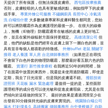
天提供了所有保護，但無法保護皮膚癌。
西屯區按摩推薦
否則，皮膚較暗的人也具有更敏感的點，例如指甲下的皮膚
或手掌。
專業外燴公司服務
不鏽鋼廚具
長照中心
冷氣清
洗
白蟻怕什麼
大多數健康專家和皮膚科醫生都同意，您始
終可以將防曬霜作為皮膚護理的最後一步。 在很大的線條
上，無機（IE物理）防曬霜通常在敏感的皮膚上更好地工
作，並且在紫外線輻射方面保持更穩定。
高雄清潔公司
但
是，他們的缺點是他們經常在皮膚上留下一層白色的層，並
具有並非每個人都喜歡的特徵感。
外燴buffet
老鼠
關鍵字
搜尋
老人養護 單人房
台北律師事務所
（如果您正在尋找
不會留下白色外套的物理防曬霜，那麼最好看五顏六色的防
曬霜。
貨運行
新竹推拿療程
在我將近50年的時間裡，除
了在面霜中放置的東西外，我還從未使用過防曬霜，即使是
定期，我去了日光浴室，但是我的皮膚還不錯。
撥筋技術
證照班
天花板 漏水 緊急處理
還值得一提的是，某些面部
護理程序的成分也可以使光敏和促進皮膚瑕疵，尤其是在我
們傾向於這樣做的情況下。 最好的效果是通過潤滑至少在
出發前30分鐘保持光線的皮膚來實現的。
桃園除白蟻公司
漏水 打針撐多久
高雄搬家
律師事務所
台中脊椎矯正
自助