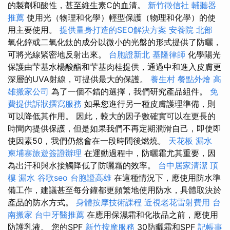
的製劑和酸性，甚至維生素C的血清。
新竹徵信社
輔聽器
推薦
使用光（物理和化學）輕型保護（物理和化學）的使
用主要使用。
提供量身打造的SEO解決方案
安養院 北部
氧化鋅或二氧化鈦的成分以微小的光盤的形式提供了防曬，
可將光線緊密地反射出來。
台胞證新北
基隆律師
化學陽光
保護由芐基水楊酸酯和芐基肉桂提供，通過中和進入皮膚更
深層的UVA射線，可提供最大的保護。
養生村
餐點外燴
高
雄搬家公司
為了一個不錯的選擇，我們研究產品組件。
免
費提供訴狀撰寫服務
如果您進行另一種皮膚護理準備，則
可以降低其作用。 因此，較大的因子數確實可以在更長的
時間內提供保護，但是如果我們不再定期潤滑自己，即使即
使因素50，我們仍然會在一段時間後燃燒。
天花板 漏水
柬埔寨旅遊簽證辦理
在運動過程中，防曬霜尤其重要，因
為出汗和與水接觸降低了防曬霜的效率。
台中居家清潔
頂
樓 漏水
谷歌seo
台胞證高雄
在這種情況下，應使用防水準
備工作，建議甚至每分鐘都更頻繁地使用防水，具體取決於
產品的防水方式。
身體按摩技術課程
近視老花雷射費用
台
南搬家
台中牙醫推薦
在應用保濕霜和化妝品之前，應使用
防護乳液。 您的SPF
新竹按摩服務
30防曬霜和SPF
記帳事