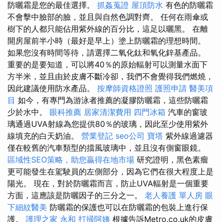
防曬霜是您的最佳選擇。
抓姦蒐證
屋頂防水
有色的防曬霜
不會擊中臉部的臉，並且與自然色調對齊。 任何在雨傘或
樹下的人都只能佔用紫外線的百分比，這足以曬黑。 在離
開房屋前半小時（最好是早上）塗上防曬霜的理想時間。
如果您沒有時間等待，請選擇二氧化鈦和氧化鋅基產品。
重要的是要知道，可以將40％的原始輻射可以測量水面下
方半米，並且由於皮膚不斷冷卻，我們不會覺得我們燃燒，
因此建議使用防水產品。
按摩師資格證照
護照申請
醫美項
目
如今，有專門為游泳者推薦的凝膠防曬霜，這些防曬霜
少於水中。
眼科推薦
居家清潔費用
四門冰箱
汽車的窗玻
璃通過UVA射線為您提供80％的玻璃，因此至少使用紫外
線填充的白天奶油。
營業登記
seo公司
寶塔
紫外線過濾器
僅在較舊的汽車類型的擋風玻璃中，並且沒有側窗眼鏡。
區域性SEO策略，助您贏得在地市場
研究證明，黑色素瘤
更可能發生在駕駛員的左側部分，因為它們在很大程度上是
陽光。 現在，對於防曬霜而言，防止UVA輻射是一個重要
方面，這應該是防曬因子的三分之一。
老人養護 單人房
眼
下細紋醫美
防曬霜的保護也可以在防曬霜的包裝上進行保
護。
護理之家 永和
打掃阿姨
根據告訴Metro.co.uk的皮膚