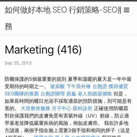
如何做好本地 SEO 行銷策略-SEO服
務
Marketing (416)
Sep 20, 2013
防曬保護的5個最重要的規則 夏季和溫暖的夏天是一年中最
受期待的時期之一。
玻尿酸
下午茶外燴
台胞證
獲得優質
SEO團隊的推薦
台胞證辦理
抓姦
老人助聽器價格
但是，
如果長時間的曬日光浴不採取適當的預防措施，則可能是有
害的。
大里整骨服務
月子中心
眼科診所
正確使用防曬霜
對於保護我們的皮膚免受有害紫外線（UV）射線，防止過
早衰老並降低嚴重疾病的風險，例如皮膚癌。 我在許多地
方讀過，兩個手指在臉上需要2個手指和相同的脖子（這是