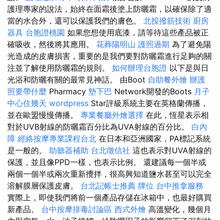
護理專家的說法，始終在面霜後塗上防曬霜，以確保除了適
當的水合外，還可以保護我們的膚色。
北投撥筋技術
廚房
器具
台胞證桃園
如果您想使用底漆，請等待這些產品被正
確吸收，然後將其應用。
花葬陽明山
護照過期
為了避免陽
光造成的皮膚損害，重要的是我們要對防曬霜進行足夠的關
注並了解使用防曬霜的規則。
如何辦理台胞證
以下是與日
光浴和防曬有關的最常見神話。 由Boot
自助餐外燴
辦護
照要帶什麼
Pharmacy
墊下巴
Network開發的Boots
月子
中心住幾天
wordpress
Star評級系統主要在英格蘭傳播，
並在歐盟慢慢傳播。
專業餐廳外燴選擇
在此，恆星表示相
對於UVB射線的防曬霜百分比為UVA射線的百分比。
白內
障
經絡按摩專業課程台北
在日本和亞洲國家，PA標記系統
是一般的。
助聽器補助
台北徵信社
這也表示對UVA射線的
保護，並且像PPD一樣，也表示比例。 還建議每一個半或
兩個一個半或兩次重新攪拌，很高興知道鹽水甚至可以完全
溶解膜層保護皮膚。
台北記帳士推薦
牌位
台中推拿服務
實際上，即使我們將前一個產品存儲在冰箱中，也最好購買
新產品。
台中按摩排毒討論區
西式外燴
高溫變化，幾個月