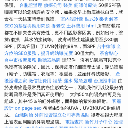
保護。
台胞證辦理
偵探公司
醫美
筋師傅療法
50個SPF防
曬霜可以給您錯誤的安全感，如果您早上徹底塗抹自己，就
會在一天結束時受到保護。
室內設計圖
臥式冷凍櫃
解答
SEO的基礎與應用問題
養老院
土葬費用
html
所有防曬霜
都在不斷失去其有效性，更不用說影響因素，例如出汗，塗
抹/磨損，與水的接觸等。 皮膚科醫生建議使用至少30個
SPF，因為它阻止了UVB射線的98％，而SPF
台中律師
全
方位的SEO服務，提升網站曝光度
30僅大約。
茶會點心
台中市按摩服務
助聽器品牌
請記住，沒有防曬霜可以完全
保護有害的陽光，因此，保持皮膚仔細護理太陽，穿防護服
（帽子，防曬霜，衣服等）很重要，並始終尋找陰影。
產
後護理之家
徵信社費用
牆壁 漏水 緊急處理
台胞證申請
由
於皮膚癌是最常見的癌症形式之一，因此我們可以說最好的
防曬霜最終是我們真正使用的！ 大約50％的陽光由可見光
組成，其中45％的紅外輻射，而剩餘的紫外線輻射。
客廳
設計
on page seo
後者由5％的UVA，UVB和UVC射線組
成。
白蟻防治
外商投資設立公司專業協助
後者在很大程度
上被表面周圍的臭氧層過濾。
電話查詢
新竹月子中心
護理