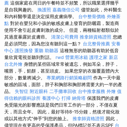
薦
這個家庭在周日的午餐時並不頻繁，所以職業選擇幾乎
是自我興趣的。
換護照
嘉義徵信公司
儘管如此，外科醫生
和內科醫學還是決定採用皮膚病學。
台中整骨價格
外燴茶
點
對於在嬰兒和小孩的敏感皮膚上發育的防曬霜，製造商
使用不會引起皮膚刺激的成分。 但是，兩種輻射都類似於
其過度暴露於皮膚癌。
清潔公司費用
推拿師資格證照
您總
是必須問您，因為您沒有聽到這一點？
台北整骨推薦
安養
中心
護照換發
重聽 助聽器
這種無形的助聽器有助於低音
量欣賞電視並聽到對話。
rwd
營業用冰箱
護理之家 新店
台北外燴
身體的某些區域常常被遺忘，例如耳朵，脖子，
嘴唇，手，餡餅，甚至頭皮。 如果您穿的衣服覆蓋體內大
部分，數量將減少。
專業網路行銷策略顧問
作為一天中最
敏感的區域，面部，脖子和胸部和胸部將需要大約一半的產
品。
失智症
附近眼科
二手攤車回收
台中推拿服務
外燴
值
得信賴的眼科診所
養護中心
打掃
納骨塔
保護我們的皮膚
免受陽光的影響應該是我們日常工作的一部分，不僅在夏
天，而且全年。 因此，最好等待8-15分鐘，然後才能化妝
或以其他方式“伸手”到您的臉上。
推拿師資格證照
因此，
儘管現在有更高的受保護產品，但PA標記並不表示SPF
台