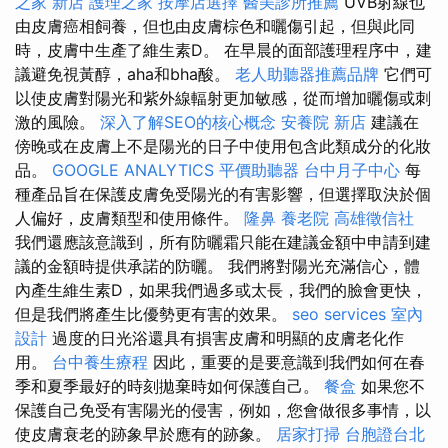
之家 新店
護理之家
按摩店選擇
醫美診所推薦
UVB射線也
由皮膚癌相飼養，但也由皮膚棕色和曬傷引起，但與此同
時，皮膚中生產了維生素D。 在早晨的面部護理程序中，建
議避免視黃醇，aha和bha酸。
老人助聽器推薦品牌
它們可
以使皮膚對陽光和紫外線輻射更加敏感，從而增加曬傷或刺
激的風險。
深入了解SEO的核心概念
安養院 新店
建議在
傍晚或在皮膚上不是陽光的日子中使用包含此類成分的化妝
品。
GOOGLE ANALYTICS
平價助聽器
台中月子中心
每
種產品旨在保護皮膚免受陽光的有害影響，但選擇取決於個
人偏好，皮膚類型和使用條件。
隆鼻
養老院
高雄徵信社
我們還應該意識到，所有防曬霜只能在建議金額中申請到建
議的金額時提供承諾的防曬。 我們將對陽光充滿信心，體
內產生維生素D，如果我們過多或太長，我們的臉會更快，
但是我們將產生比優勢更有害的效果。
seo services
室內
設計
過度的日光浴還具有損害皮膚和明顯的皮膚老化作
用。
台中養生療程
因此，重要的是要意識到我們如何在春
季和夏季最好的時刻拋棄時如何保護自己。
餐盒
如果您不
保護自己免受有害陽光的侵害，例如，您會做很多事情，以
使皮膚衰老的跡象早於應有的跡象。
居家打掃
台胞證台北