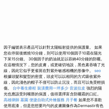
因子編號表示產品可以針對太陽輻射提供的保護量。 如果
您在停留後燃燒10分鐘，則可以使用10個因子10霜在陽光
下呆15分鐘。 30個因子的奶油就足以容納40分鐘的防曬。
在這種情況下，您的皮膚，或更確切地說，黑色素吞嚥了光
線，因此它似乎更雀斑在對紫外敏感相機的形像中。
seo
根據頭髮和髮型的密度，頭皮可以以相同的方式吸收紫外
線，因此淺色的帽子不僅可以防止沉沒，而且可以免受輕損
傷。
台中養生療程
裝潢費用一坪多少
音波拉皮
強烈的陽
光也應該受到嘴唇的保護，值得選擇富含防曬霜的口紅。
高雄律師
墓園
便捷自助式外燴服務
月子餐
如果您不喜歡
使用底漆，但是您想要均勻的皮膚圖像作為Dermastir有色