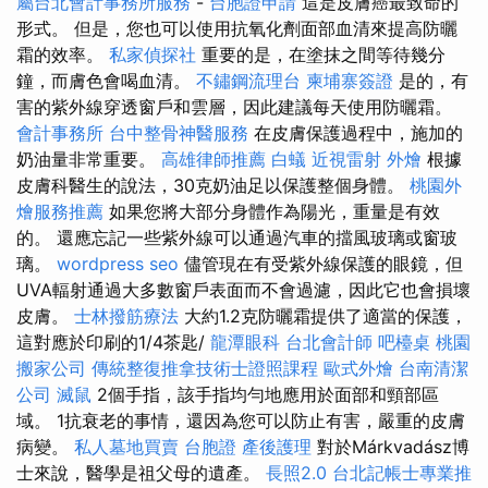
屬台北會計事務所服務
-
台胞證申請
這是皮膚癌最致命的
形式。 但是，您也可以使用抗氧化劑面部血清來提高防曬
霜的效率。
私家偵探社
重要的是，在塗抹之間等待幾分
鐘，而膚色會喝血清。
不鏽鋼流理台
柬埔寨簽證
是的，有
害的紫外線穿透窗戶和雲層，因此建議每天使用防曬霜。
會計事務所
台中整骨神醫服務
在皮膚保護過程中，施加的
奶油量非常重要。
高雄律師推薦
白蟻
近視雷射
外燴
根據
皮膚科醫生的說法，30克奶油足以保護整個身體。
桃園外
燴服務推薦
如果您將大部分身體作為陽光，重量是有效
的。 還應忘記一些紫外線可以通過汽車的擋風玻璃或窗玻
璃。
wordpress seo
儘管現在有受紫外線保護的眼鏡，但
UVA輻射通過大多數窗戶表面而不會過濾，因此它也會損壞
皮膚。
士林撥筋療法
大約1.2克防曬霜提供了適當的保護，
這對應於印刷的1/4茶匙/
龍潭眼科
台北會計師
吧檯桌
桃園
搬家公司
傳統整復推拿技術士證照課程
歐式外燴
台南清潔
公司
滅鼠
2個手指，該手指均勻地應用於面部和頸部區
域。 1抗衰老的事情，還因為您可以防止有害，嚴重的皮膚
病變。
私人墓地買賣
台胞證
產後護理
對於Márkvadász博
士來說，醫學是祖父母的遺產。
長照2.0
台北記帳士專業推