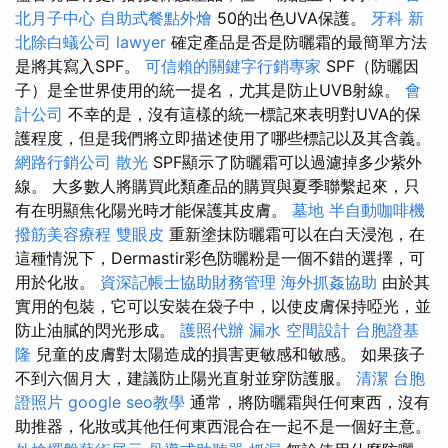
北月子中心
自助式餐點外燴
50的出色UVA保護。
牙科
新
北除白蟻公司
lawyer
確定產品是否是防曬霜的最簡單方法
是將其寫入SPF。
可信賴的關鍵字行銷專家
SPF（防曬因
子）是全世界使用的統一提名，尤其是防止UVB射線。
會
計公司
不幸的是，沒有這樣的統一標記來表明對UVA的保
護程度，但是我們將立即描述使用了哪些標記以及其含義。
網路行銷公司
散光
SPF顯示了防曬霜可以過濾掉多少紫外
線。 大多數人將購買此類產品的購買與夏季聯繫起來，只
有在明顯焦化陽光時才能保護其皮膚。
墓地
半自動咖啡機
撥筋美容療程
雙眼皮
重新塗抹防曬霜可以在白天浸泡，在
這種情況下，Dermastir彩色防曬粉是一個不錯的選擇，可
用於化妝。
資深記帳士協助財務管理
海外抓姦協助
由於其
實用的包裝，它可以安裝在袋子中，以使皮膚保持啞光，並
防止油膩的閃光形成。
護照代辦
漏水
空間設計
台胞證基
隆
兒童的皮膚對太陽造成的損害更敏感和敏感。 如果孩子
不到六個月大，建議防止陽光直射並穿防護服。
清潔
台胞
證照片
google seo教學
通常，將防曬霜與任何東西，沒有
助推器，化妝或其他任何東西混合在一起不是一個好主意。