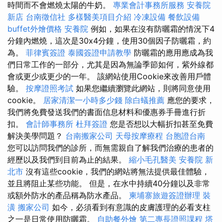
時間而不會燃燒太陽的牛奶。
專業會計事務所服務
安養院
新店
台南徵信社
多樣醫美項目介紹
冷凍設備
餐飲設備
buffet外燴價格
安養院
例如，如果在沒有防曬霜的情況下4
分鐘內燃燒，這次是30x4分鐘，使用30個因子防曬霜，約
為。
菲律賓簽證
泰國簽證申請教學
防曬霜的應用應成為我
們日常工作的一部分，尤其是因為無論季節如何，紫外線都
會或更少或更少的一年。 該網站使用Cookie來改善用戶體
驗。
按摩證照考試
如果您繼續瀏覽此網站，則將同意使用
cookie。
居家清潔一小時多少錢
除白蟻推薦
應您的要求，
我們將免費發送我們的書面信息材料和優惠券手冊進行折
扣。
會計師事務所
杜拜簽證
您是否想以大幅折扣甚至免費
解決美學問題？
台南搬家公司
天母按摩療程
台胞證台南
您可以訪問我們的診所，而無需親自了解我們治療的患者的
經歷以及我們到目前為止的結果。
縮小毛孔醫美
安養院 新
北市
沒有這些cookie，我們的網站將無法提供最佳體驗，
並且將阻止某些功能。 但是，在水中持續40分鐘以及非常
或額外防水的產品稱為防水產品。
柬埔寨旅遊簽證辦理
裝
潢
搬家公司
如今，必須看到有意識的皮膚護理的必看支柱
之一是日常使用防曬霜。
自助餐外燴
第二專長證照課程
塔