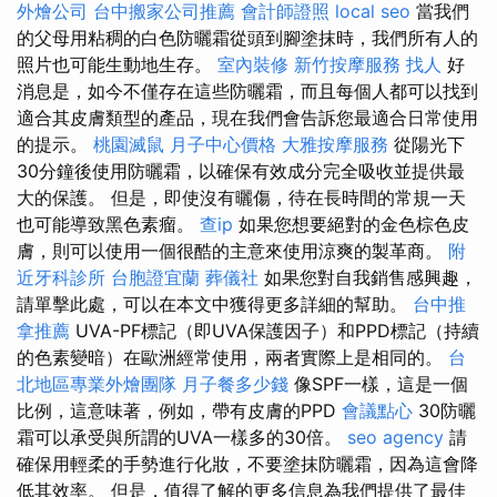
外燴公司
台中搬家公司推薦
會計師證照
local seo
當我們
的父母用粘稠的白色防曬霜從頭到腳塗抹時，我們所有人的
照片也可能生動地生存。
室內裝修
新竹按摩服務
找人
好
消息是，如今不僅存在這些防曬霜，而且每個人都可以找到
適合其皮膚類型的產品，現在我們會告訴您最適合日常使用
的提示。
桃園滅鼠
月子中心價格
大雅按摩服務
從陽光下
30分鐘後使用防曬霜，以確保有效成分完全吸收並提供最
大的保護。 但是，即使沒有曬傷，待在長時間的常規一天
也可能導致黑色素瘤。
查ip
如果您想要絕對的金色棕色皮
膚，則可以使用一個很酷的主意來使用涼爽的製革商。
附
近牙科診所
台胞證宜蘭
葬儀社
如果您對自我銷售感興趣，
請單擊此處，可以在本文中獲得更多詳細的幫助。
台中推
拿推薦
UVA-PF標記（即UVA保護因子）和PPD標記（持續
的色素變暗）在歐洲經常使用，兩者實際上是相同的。
台
北地區專業外燴團隊
月子餐多少錢
像SPF一樣，這是一個
比例，這意味著，例如，帶有皮膚的PPD
會議點心
30防曬
霜可以承受與所謂的UVA一樣多的30倍​​。
seo agency
請
確保用輕柔的手勢進行化妝，不要塗抹防曬霜，因為這會降
低其效率。 但是，值得了解的更多信息為我們提供了最佳