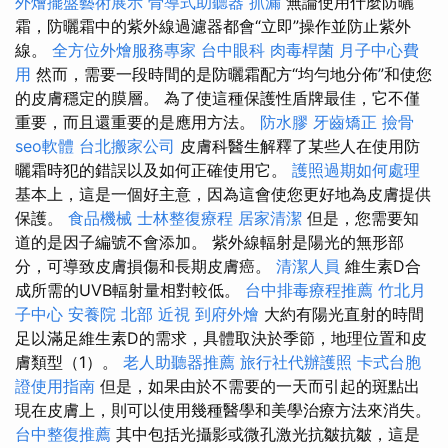
外燴擺盤藝術展示
骨導式助聽器
抓漏
無論使用什麼防曬
霜，防曬霜中的紫外線過濾器都會“立即”操作並防止紫外
線。
全方位外燴服務專家
台中眼科
肉毒桿菌
月子中心費
用
然而，需要一段時間的是防曬霜配方“均勻地分佈”和使您
的皮膚穩定的膜層。 為了使這種保護性盾牌最佳，它不僅
重要，而且還重要的是應用方法。
防水膠
牙齒矯正
撿骨
seo軟體
台北搬家公司
皮膚科醫生解釋了某些人在使用防
曬霜時犯的錯誤以及如何正確使用它。
護照過期如何處理
基本上，這是一個好主意，因為這會使您更好地為皮膚提供
保護。
食品機械
士林整復療程
居家清潔
但是，您需要知
道的是因子編號不會添加。 紫外線輻射是陽光的無形部
分，可導致皮膚損傷和長期皮膚癌。
清潔人員
維生素D合
成所需的UVB輻射量相對較低。
台中排毒療程推薦
竹北月
子中心
安養院 北部
近視
到府外燴
大約有陽光直射的時間
足以滿足維生素D的需求，具體取決於季節，地理位置和皮
膚類型（1）。
老人助聽器推薦
旅行社代辦護照
卡式台胞
證使用指南
但是，如果由於不需要的一天而引起的斑點出
現在皮膚上，則可以使用幾種醫學和美學治療方法來消失。
台中整復推薦
其中包括光攝影或微孔激光抗皺抗皺，這是