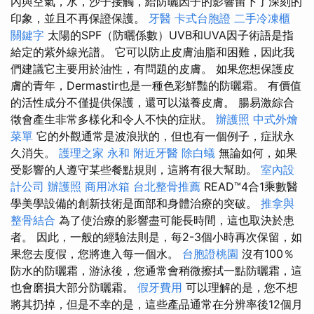
內與空氣，水，沙子接觸，給防曬因子的影響留下了深刻的
印象，並且不再保證保護。
牙醫
卡式台胞證
二手冷凍櫃
關鍵字
太陽的SPF（防曬係數）UVB和UVA因子術語是指
給定的紫外線光譜。 它可以防止皮膚油脂和困難，因此我
們建議它主要用於油性，有問題的皮膚。 如果您想保護皮
膚的青年，Dermastir也是一種色彩鮮豔的防曬霜。 有價值
的活性成分不僅提供保護，還可以滋養皮膚。 腸易激綜合
徵會產生非常多樣化和令人不快的症狀。
辦護照
中式外燴
菜單
它的外觀通常是波浪狀的，但也有一個例子，症狀永
久消失。
護理之家 永和
附近牙醫
除白蟻
無論如何，如果
受影響的人遵守某些餐點規則，這將有很大幫助。
室內設
計公司
辦護照
商用冰箱
台北整骨推薦
READ™4合1乘數醫
學美學設備的創新技術是面部和身體治療的突破。
推拿與
整骨結合
為了使治療的影響盡可能長時間，這也取決於患
者。 因此，一般的經驗法則是，每2-3個小時再次保留，如
果您去度假，您將進入每一個水。
台胞證桃園
沒有100％
防水的防曬霜，游泳後，您通常會稍微擦拭一點防曬霜，這
也會磨損大部分防曬霜。
假牙費用
可以理解的是，您不想
將其扔掉，但是不幸的是，這些產品通常在分辨率後12個月