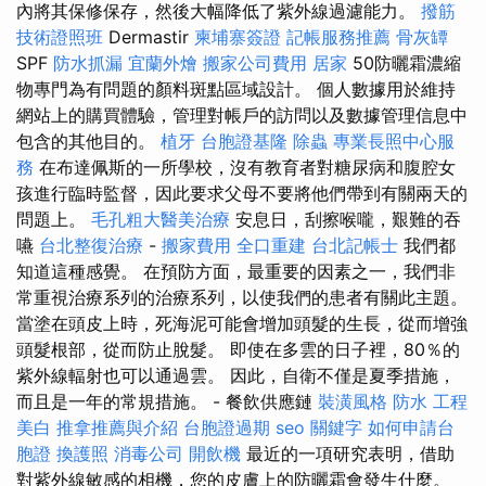
內將其保修保存，然後大幅降低了紫外線過濾能力。
撥筋
技術證照班
Dermastir
柬埔寨簽證
記帳服務推薦
骨灰罈
SPF
防水抓漏
宜蘭外燴
搬家公司費用
居家
50防曬霜濃縮
物專門為有問題的顏料斑點區域設計。 個人數據用於維持
網站上的購買體驗，管理對帳戶的訪問以及數據管理信息中
包含的其他目的。
植牙
台胞證基隆
除蟲
專業長照中心服
務
在布達佩斯的一所學校，沒有教育者對糖尿病和腹腔女
孩進行臨時監督，因此要求父母不要將他們帶到有關兩天的
問題上。
毛孔粗大醫美治療
安息日，刮擦喉嚨，艱難的吞
嚥
台北整復治療
-
搬家費用
全口重建
台北記帳士
我們都
知道這種感覺。 在預防方面，最重要的因素之一，我們非
常重視治療系列的治療系列，以使我們的患者有關此主題。
當塗在頭皮上時，死海泥可能會增加頭髮的生長，從而增強
頭髮根部，從而防止脫髮。 即使在多雲的日子裡，80％的
紫外線輻射也可以通過雲。 因此，自衛不僅是夏季措施，
而且是一年的常規措施。 - 餐飲供應鏈
裝潢風格
防水 工程
美白
推拿推薦與介紹
台胞證過期
seo 關鍵字
如何申請台
胞證
換護照
消毒公司
開飲機
最近的一項研究表明，借助
對紫外線敏感的相機，您的皮膚上的防曬霜會發生什麼。