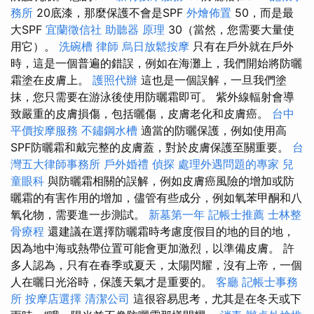
務所
20底漆，那麼保護不會是SPF
外燴佈置
50，而是最
大SPF
宜蘭徵信社
助聽器 原理
30（當然，您需要大量使
用它）。
洗碗槽
律師
烏日放鬆按摩
只有在戶外就在戶外
時，這是一個普遍的錯誤，例如在海灘上，我們開始將防曬
霜塗在皮膚上。
護照代辦
這也是一個誤解，一旦我們塗
抹，您只需要在游泳後使用防曬霜即可。 紫外線輻射會導
致嚴重的皮膚損傷，包括曬傷，皮膚老化和皮膚癌。
台中
平價按摩服務
不鏽鋼水槽
適當的防曬保護，例如使用高
SPF防曬霜和戴完整的皮膚蓋，對於皮膚保護至關重要。
台
灣五大律師事務所
戶外婚禮
偵探
處理外遇問題的專家
兒
童眼科
與防曬霜相關的誤解，例如皮膚癌風險的增加或防
曬霜的有害作用的增加，儘管有些成分，例如氧苯甲酮和八
氧化物，需要進一步測試。
新墓第一年
記帳士推薦
士林整
骨療程
還建議在選擇防曬霜時考慮度假目的地的目的地，
因為地中海或熱帶位置可能會更加激烈，以準備皮膚。 許
多人認為，只有在春季或夏天，太陽閃耀，沒有上帝，一個
人在曬日光浴時，保護天氣才是重要的。
客廳
記帳士事務
所
按摩店選擇
清潔公司
這很容易思考，尤其是在冬天或下