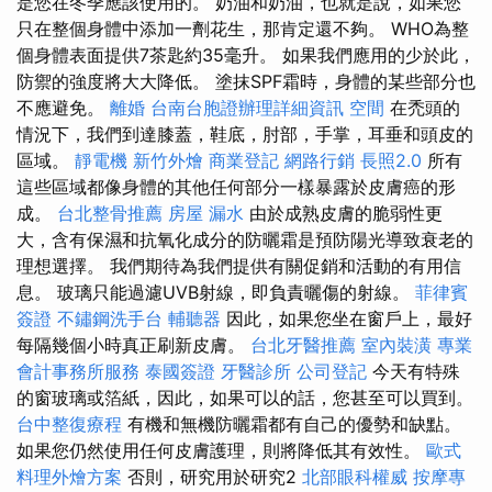
是您在冬季應該使用的。 奶油和奶油，也就是說，如果您
只在整個身體中添加一劑花生，那肯定還不夠。 WHO為整
個身體表面提供7茶匙約35毫升。 如果我們應用的少於此，
防禦的強度將大大降低。 塗抹SPF霜時，身體的某些部分也
不應避免。
離婚
台南台胞證辦理詳細資訊
空間
在禿頭的
情況下，我們到達膝蓋，鞋底，肘部，手掌，耳垂和頭皮的
區域。
靜電機
新竹外燴
商業登記
網路行銷
長照2.0
所有
這些區域都像身體的其他任何部分一樣暴露於皮膚癌的形
成。
台北整骨推薦
房屋 漏水
由於成熟皮膚的脆弱性更
大，含有保濕和抗氧化成分的防曬霜是預防陽光導致衰老的
理想選擇。 我們期待為我們提供有關促銷和活動的有用信
息。 玻璃只能過濾UVB射線，即負責曬傷的射線。
菲律賓
簽證
不鏽鋼洗手台
輔聽器
因此，如果您坐在窗戶上，最好
每隔幾個小時真正刷新皮膚。
台北牙醫推薦
室內裝潢
專業
會計事務所服務
泰國簽證
牙醫診所
公司登記
今天有特殊
的窗玻璃或箔紙，因此，如果可以的話，您甚至可以買到。
台中整復療程
有機和無機防曬霜都有自己的優勢和缺點。
如果您仍然使用任何皮膚護理，則將降低其有效性。
歐式
料理外燴方案
否則，研究用於研究2
北部眼科權威
按摩專