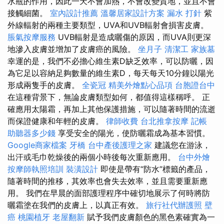
水瓶的作用，因此一天不會加熱，不會改變質地，並且不會
接觸細菌。
室內設計推薦
溫馨居家設計方案
漏水 打針
紫
外線輻射的兩種主要類型，UVA和UVB輻射會損害皮膚。
脹氣按摩服務
UVB輻射是造成曬傷的原因，而UVA則更深
地滲入皮膚並增加了皮膚癌的風險。
坐月子
清潔工
家族墓
幸運的是，我們不必擔心維生素D缺乏效率，可以防曬，因
為它足以容納足夠數量的維生素D，每天每天10分鐘以陽光
形成兩隻手的皮膚。
全瓷冠
精美外燴點心品項
台胞證台中
在這種背景下，無論皮膚類型如何，都值得這樣稱呼。 正
確應用太陽霜，再加上其他保護措施，可以隨著時間的流逝
而保證健康和年輕的皮膚。
律師收費
台北推拿按摩
記帳
助聽器多少錢
享受安全的陽光，使防曬霜成為基本習慣。
Google商家檔案
牙橋
台中產後護理之家
建議您在游泳，
出汗或毛巾乾燥後的兩個小時後每次重新應用。
台中外燴
按摩師執照培訓
裝潢設計
即使是帶有“防水”標籤的產品，
隨著時間的推移，其效率也會失去效率，並且需要重新應
用。 我們在早晨的面部護理程序中確切地展示了何時將防
曬霜塗在我們的皮膚上，以真正有效。
旅行社代辦護照
壁
癌
桃園植牙
老屋翻新
賦予我們皮膚顏色的黑色素確實為一