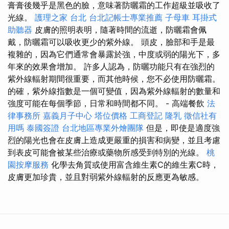
膏膏後幾乎是黑色的臉，意味著防曬霜的工作超級並吸收了
光線。
護理之家 台北
台北記帳士專業推薦
子母車
耳掛式
助聽器
皮膚的照明表明，隨著時間的流逝，防曬霜會佩
戴，防曬霜可以吸收更少的紫外線。 頭皮，臉部和手是最
複雜的，因為它們通常會暴露於強，中度或弱的陽光下，多
年來的效果會增加。 許多人認為，防曬功能只有在強烈的
紫外線輻射期間很重要，而其他時候，您不必使用防曬霜。
的確，紫外線指數是一個可變值，因為紫外線輻射的數量和
強度可能在每個季節，日常和時間都不同。 - 高端餐飲
法
律事務所
嘉義月子中心
塔位價格
工商登記
隆乳
徵信社有
用嗎
泰國簽證
台北地區專業外燴團隊
但是，即使是適度強
烈的陽光也會在皮膚上造成更嚴重的損害和病變，並且考慮
到表皮可能會被某些治療或藥物所感受到特別的光線。
桃
園按摩服務
化學去角質或使用富含維生素C的維生素C時，
皮膚更加珍貴，並且對弱紫外線輻射的反應更為敏感。