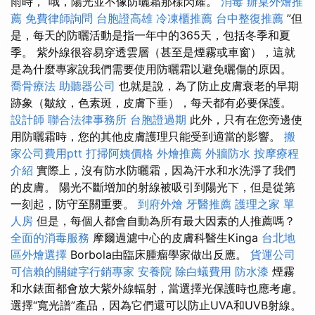
雨時，“哦，陽光並不像防曬霜那樣閃耀。
消毒
辦桌外燴推
薦
免費律師詢問
台胞證高雄
冷凍櫃推薦
台中整復推薦
”但
是，每天的防曬活動是指一年中的365天，包括冬季和夏
季。 紫外線很容易穿透雲層（甚至是煙霧或車窗），這就
是為什麼專家說我們需要使用防曬霜以避免曬傷的原因。
喬骨療法
助聽器公司
也就是說，為了防止皮膚衰老的早期
跡象（皺紋，色素斑，皮膚下垂），每天都有必要保護。
設計師
聯合法律事務所
台胞證過期
此外，只有在您旁邊使
用防曬霜時，您的其他皮膚護理只能受到適當的影響。
搬
家公司費用ptt
打掃阿姨價格
外燴推薦
外牆防水
按摩療程
介紹
實際上，沒有防水防曬霜，因為汗水和水洗淨了我們
的皮膚。 陽光不斷增加的射線被吸引到陽光下，但是從第
一刻起，防守至關重要。
到府外燴
牙醫推薦
護理之家 單
人房
但是，每個人都會自動為所有最大因素的人推薦嗎？
全面的消毒服務
摩爾過濾中心的皮膚科醫生Kinga
台北地
區外燴選擇
Borbola由臨床腫瘤學家做出反應。
貨運公司
可信賴的關鍵字行銷專家
安養院
除白蟻費用
防水漆
煙霧
和水錶面都會放大紫外線輻射，當選擇光保護時也應考慮。
選擇“寬光譜”產品，因為它們還可以防止UVA和UVB射線。