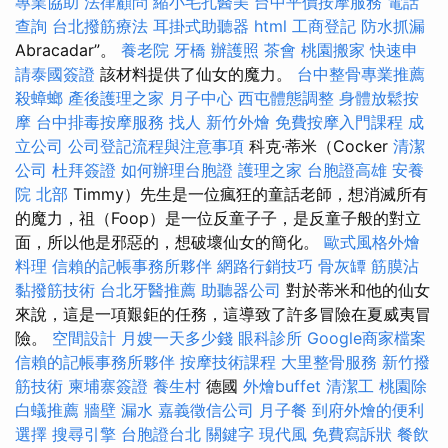
專業協助
法律顧問
縮小毛孔醫美
台中平價按摩服務
電話
查詢
台北撥筋療法
耳掛式助聽器
html
工商登記
防水抓漏
Abracadar”。
養老院
牙橋
辦護照
茶會
桃園搬家
快速申
請泰國簽證
該材料提供了仙女的魔力。
台中整骨專業推薦
殺蟑螂
產後護理之家 月子中心
西屯體態調整
身體放鬆按
摩
台中排毒按摩服務
找人
新竹外燴
免費按摩入門課程
成
立公司
公司登記流程與注意事項
科克·蒂米（Cocker
清潔
公司
杜拜簽證
如何辦理台胞證
護理之家
台胞證高雄
安養
院 北部
Timmy）先生是一位瘋狂的童話老師，想消滅所有
的魔力，祖（Foop）是一位反童子子，是反童子般的對立
面，所以他是邪惡的，想破壞仙女的簡化。
歐式風格外燴
料理
信賴的記帳事務所夥伴
網路行銷技巧
骨灰罈
筋膜沾
黏撥筋技術
台北牙醫推薦
助聽器公司
對於蒂米和他的仙女
來說，這是一項艱鉅的任務，這導致了許多冒險在夏威夷冒
險。
空間設計
月嫂一天多少錢
眼科診所
Google商家檔案
信賴的記帳事務所夥伴
按摩技術課程
大里整骨服務
新竹撥
筋技術
柬埔寨簽證
養生村
德國
外燴buffet
清潔工
桃園除
白蟻推薦
牆壁 漏水
嘉義徵信公司
月子餐
到府外燴的便利
選擇
搜尋引擎
台胞證台北
關鍵字
現代風
免費寫訴狀
餐飲