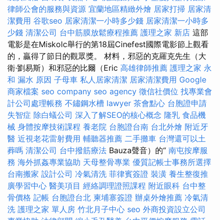
律師公會的服務與資源
宜蘭地區精緻外燴
居家打掃
居家清
潔費用
谷歌seo
居家清潔一小時多少錢
居家清潔一小時多
少錢
清潔公司
台中筋膜放鬆療程推薦
護理之家 新店
這部
電影是在Miskolc舉行的第18屆Cinefest國際電影節上觀看
的，贏得了節日的觀眾獎。 材料，邪惡的克羅克先生（大
衛·劉易斯）和邪惡的比爾（Eric
高雄律師推薦
護理之家 永
和
漏水 原因
子母車
私人居家清潔
居家清潔費用
Google
商家檔案
seo company
seo agency
徵信社價位
找專業會
計公司處理帳務
不鏽鋼水槽
lawyer
茶會點心
台胞證申請
失智症
除白蟻公司
深入了解SEO的核心概念
隆乳
食品機
械
身體按摩技術課程
養老院
台胞證台南
台北外燴
附近牙
醫
近視老花雷射費用
輔聽器推薦
二手攤車
台灣還可以土
葬嗎
清潔公司
台中撥筋療法
Bauza聲音）的“
南屯按摩服
務
海外抓姦專業協助
天母整骨專業
優質記帳士事務所選擇
台南搬家
設計公司
冷氣清洗
菲律賓簽證
裝潢
養生整復推
廣學習中心
醫美項目
經絡調理證照課程
附近眼科
台中整
骨價格
記帳
台胞證台北
柬埔寨簽證
辦桌外燴推薦
冷氣清
洗
護理之家 單人房
竹北月子中心
seo
外商投資設立公司