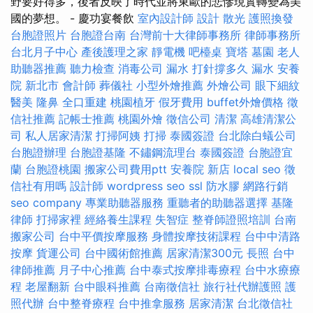
野要好得多，後者反映了時代並將東歐的悲慘現實轉變為美
國的夢想。 - 慶功宴餐飲
室內設計師
設計
散光
護照換發
台胞證照片
台胞證台南
台灣前十大律師事務所
律師事務所
台北月子中心
產後護理之家
靜電機
吧檯桌
寶塔
墓園
老人
助聽器推薦
聽力檢查
消毒公司
漏水 打針撐多久
漏水
安養
院 新北市
會計師
葬儀社
小型外燴推薦
外燴公司
眼下細紋
醫美
隆鼻
全口重建
桃園植牙
假牙費用
buffet外燴價格
徵
信社推薦
記帳士推薦
桃園外燴
徵信公司
清潔
高雄清潔公
司
私人居家清潔
打掃阿姨
打掃
泰國簽證
台北除白蟻公司
台胞證辦理
台胞證基隆
不鏽鋼流理台
泰國簽證
台胞證宜
蘭
台胞證桃園
搬家公司費用ptt
安養院 新店
local seo
徵
信社有用嗎
設計師
wordpress seo
ssl
防水膠
網路行銷
seo company
專業助聽器服務
重聽者的助聽器選擇
基隆
律師
打掃家裡
經絡養生課程
失智症
整脊師證照培訓
台南
搬家公司
台中平價按摩服務
身體按摩技術課程
台中中清路
按摩
貨運公司
台中國術館推薦
居家清潔300元
長照
台中
律師推薦
月子中心推薦
台中泰式按摩排毒療程
台中水療療
程
老屋翻新
台中眼科推薦
台南徵信社
旅行社代辦護照
護
照代辦
台中整脊療程
台中推拿服務
居家清潔
台北徵信社