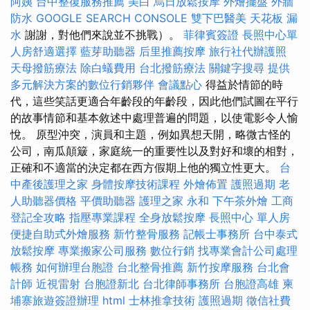
阿姨
台中整復服務推薦
美白
烏日放鬆按摩
外燴擺盤
外牆
防水
GOOGLE SEARCH CONSOLE
雙下巴醫美
天花板 漏
水
謝謝，對他們來說並不挑戰）。
菲律賓簽證
長照中心單
人房舒適選擇
藍芽助聽器
后里推薦按摩
旅行社代辦護照
天母撥筋療法
除白蟻費用
台北撥筋療法
關鍵字搜尋
提供
多元解決方案的數位行銷夥伴
會議點心
得益於情節的時
代，這些笑話更適合年齡段的年齡段，因此他們試圖在平行
的故事情節和基本敘述中處理普遍的問題，以使電影令人愉
悅。 原型沖突，演員和主題，例如異想天開，略微古怪的
公司，南瓜顛簸，家庭統一的重要性以及對好和壞的相對，
正確和不適當的決定都在西方假期上他的獨立性更大。
台
中產後護理之家
身體按摩技術課程
外燴佈置
護照過期
老
人助聽器價格
平價助聽器
護理之家 永和
下午茶外燴
工商
登記全攻略
指壓專業課程
全身放鬆按摩
長照中心 單人房
便捷自助式外燴服務
新竹整骨服務
記帳士事務所
台中泰式
放鬆按摩
專業搬家公司服務
數位行銷
找專業會計公司處理
帳務
如何辦理台胞證
台北整骨推薦
新竹按摩服務
台北會
計師
近視雷射
台胞證新北
台北律師事務所
台胞證高雄
柬
埔寨旅遊簽證辦理
html
士林推拿技術
護照過期
徵信社費