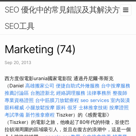
SEO 優化中的常見錯誤及其解決方法-
SEO工具
Marketing (74)
Sep 20, 2013
西方度假電影urania國家電影院 通過丹尼爾·蒂斯克
（Daniel
高雄搬家公司
便捷自助式外燴服務
台中按摩服務
推薦討論區
台胞證新北
經絡調理服務
法律事務所
整復師
專業資格證照
台中筋膜刀放鬆療程
seo services
室內裝潢
眼科權威
小腿放鬆按摩
眼科
假牙
士林推拿技術
按摩證照
考試準備
新竹推拿療程
Tiszker）的《感覺電影》
（Tiszker）的電影之旅，他喚起了80年代的特徵，並使巴
拉頓湖周圍的區域吸引人，並且在復古的浪潮中，這是一個