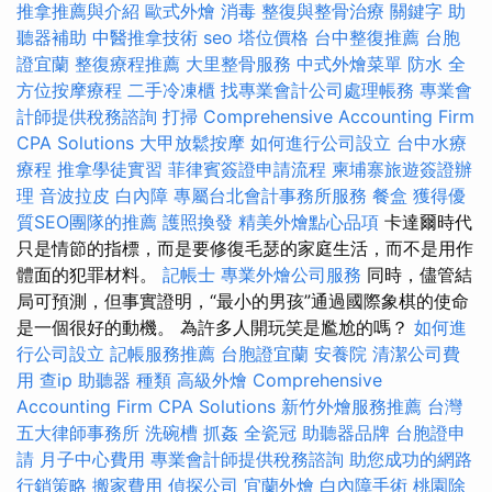
推拿推薦與介紹
歐式外燴
消毒
整復與整骨治療
關鍵字
助
聽器補助
中醫推拿技術
seo
塔位價格
台中整復推薦
台胞
證宜蘭
整復療程推薦
大里整骨服務
中式外燴菜單
防水
全
方位按摩療程
二手冷凍櫃
找專業會計公司處理帳務
專業會
計師提供稅務諮詢
打掃
Comprehensive Accounting Firm
CPA Solutions
大甲放鬆按摩
如何進行公司設立
台中水療
療程
推拿學徒實習
菲律賓簽證申請流程
柬埔寨旅遊簽證辦
理
音波拉皮
白內障
專屬台北會計事務所服務
餐盒
獲得優
質SEO團隊的推薦
護照換發
精美外燴點心品項
卡達爾時代
只是情節的指標，而是要修復毛瑟的家庭生活，而不是用作
體面的犯罪材料。
記帳士
專業外燴公司服務
同時，儘管結
局可預測，但事實證明，“最小的男孩”通過國際象棋的使命
是一個很好的動機。 為許多人開玩笑是尷尬的嗎？
如何進
行公司設立
記帳服務推薦
台胞證宜蘭
安養院
清潔公司費
用
查ip
助聽器 種類
高級外燴
Comprehensive
Accounting Firm CPA Solutions
新竹外燴服務推薦
台灣
五大律師事務所
洗碗槽
抓姦
全瓷冠
助聽器品牌
台胞證申
請
月子中心費用
專業會計師提供稅務諮詢
助您成功的網路
行銷策略
搬家費用
偵探公司
宜蘭外燴
白內障手術
桃園除