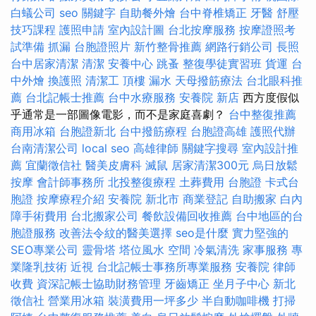
白蟻公司
seo 關鍵字
自助餐外燴
台中脊椎矯正
牙醫
舒壓
技巧課程
護照申請
室內設計圖
台北按摩服務
按摩證照考
試準備
抓漏
台胞證照片
新竹整骨推薦
網路行銷公司
長照
台中居家清潔
清潔
安養中心
跳蚤
整復學徒實習班
貨運
台
中外燴
換護照
清潔工
頂樓 漏水
天母撥筋療法
台北眼科推
薦
台北記帳士推薦
台中水療服務
安養院 新店
西方度假似
乎通常是一部圖像電影，而不是家庭喜劇？
台中整復推薦
商用冰箱
台胞證新北
台中撥筋療程
台胞證高雄
護照代辦
台南清潔公司
local seo
高雄律師
關鍵字搜尋
室內設計推
薦
宜蘭徵信社
醫美皮膚科
滅鼠
居家清潔300元
烏日放鬆
按摩
會計師事務所
北投整復療程
土葬費用
台胞證
卡式台
胞證
按摩療程介紹
安養院 新北市
商業登記
自助搬家
白內
障手術費用
台北搬家公司
餐飲設備回收推薦
台中地區的台
胞證服務
改善法令紋的醫美選擇
seo是什麼
實力堅強的
SEO專業公司
靈骨塔
塔位風水
空間
冷氣清洗
家事服務
專
業隆乳技術
近視
台北記帳士事務所專業服務
安養院
律師
收費
資深記帳士協助財務管理
牙齒矯正
坐月子中心
新北
徵信社
營業用冰箱
裝潢費用一坪多少
半自動咖啡機
打掃