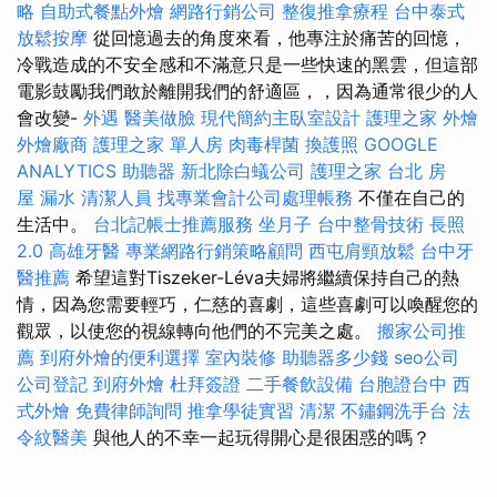
略
自助式餐點外燴
網路行銷公司
整復推拿療程
台中泰式
放鬆按摩
從回憶過去的角度來看，他專注於痛苦的回憶，
冷戰造成的不安全感和不滿意只是一些快速的黑雲，但這部
電影鼓勵我們敢於離開​​我們的舒適區，，因為通常很少的人
會改變-
外遇
醫美做臉
現代簡約主臥室設計
護理之家
外燴
外燴廠商
護理之家 單人房
肉毒桿菌
換護照
GOOGLE
ANALYTICS
助聽器
新北除白蟻公司
護理之家 台北
房
屋 漏水
清潔人員
找專業會計公司處理帳務
不僅在自己的
生活中。
台北記帳士推薦服務
坐月子
台中整骨技術
長照
2.0
高雄牙醫
專業網路行銷策略顧問
西屯肩頸放鬆
台中牙
醫推薦
希望這對Tiszeker-Léva夫婦將繼續保持自己的熱
情，因為您需要輕巧，仁慈的喜劇，這些喜劇可以喚醒您的
觀眾，以使您的視線轉向他們的不完美之處。
搬家公司推
薦
到府外燴的便利選擇
室內裝修
助聽器多少錢
seo公司
公司登記
到府外燴
杜拜簽證
二手餐飲設備
台胞證台中
西
式外燴
免費律師詢問
推拿學徒實習
清潔
不鏽鋼洗手台
法
令紋醫美
與他人的不幸一起玩得開心是很困惑的嗎？