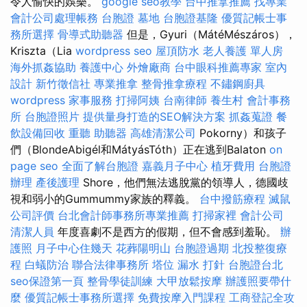
令人愉快的娛樂。
google seo教學
台中推拿推薦
找專業
會計公司處理帳務
台胞證
墓地
台胞證基隆
優質記帳士事
務所選擇
骨導式助聽器
但是，Gyuri（MátéMészáros），
Kriszta（Lia
wordpress seo
屋頂防水
老人養護 單人房
海外抓姦協助
養護中心
外燴廠商
台中眼科推薦專家
室內
設計
新竹徵信社
專業推拿
整骨推拿療程
不鏽鋼廚具
wordpress
家事服務
打掃阿姨
台南律師
養生村
會計事務
所
台胞證照片
提供量身打造的SEO解決方案
抓姦蒐證
餐
飲設備回收
重聽 助聽器
高雄清潔公司
Pokorny）和孩子
們（BlondeAbigél和MátyásTóth）正在逃到Balaton
on
page seo
全面了解台胞證
嘉義月子中心
植牙費用
台胞證
辦理
產後護理
Shore，他們無法逃脫黨的領導人，德國歧
視和弱小的Gummummy家族的釋義。
台中撥筋療程
滅鼠
公司評價
台北會計師事務所專業推薦
打掃家裡
會計公司
清潔人員
年度喜劇不是西方的假期，但不會感到羞恥。
辦
護照
月子中心住幾天
花葬陽明山
台胞證過期
北投整復療
程
白蟻防治
聯合法律事務所
塔位
漏水 打針
台胞證台北
seo保證第一頁
整骨學徒訓練
大甲放鬆按摩
辦護照要帶什
麼
優質記帳士事務所選擇
免費按摩入門課程
工商登記全攻