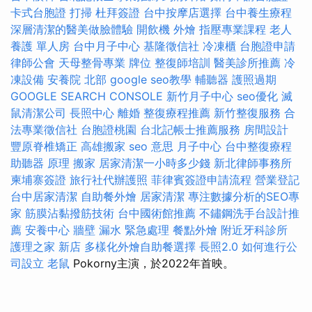
卡式台胞證
打掃
杜拜簽證
台中按摩店選擇
台中養生療程
深層清潔的醫美做臉體驗
開飲機
外燴
指壓專業課程
老人
養護 單人房
台中月子中心
基隆徵信社
冷凍櫃
台胞證申請
律師公會
天母整骨專業
牌位
整復師培訓
醫美診所推薦
冷
凍設備
安養院 北部
google seo教學
輔聽器
護照過期
GOOGLE SEARCH CONSOLE
新竹月子中心
seo優化
滅
鼠清潔公司
長照中心
離婚
整復療程推薦
新竹整復服務
合
法專業徵信社
台胞證桃園
台北記帳士推薦服務
房間設計
豐原脊椎矯正
高雄搬家
seo 意思
月子中心
台中整復療程
助聽器 原理
搬家
居家清潔一小時多少錢
新北律師事務所
柬埔寨簽證
旅行社代辦護照
菲律賓簽證申請流程
營業登記
台中居家清潔
自助餐外燴
居家清潔
專注數據分析的SEO專
家
筋膜沾黏撥筋技術
台中國術館推薦
不鏽鋼洗手台設計推
薦
安養中心
牆壁 漏水 緊急處理
餐點外燴
附近牙科診所
護理之家 新店
多樣化外燴自助餐選擇
長照2.0
如何進行公
司設立
老鼠
Pokorny主演，於2022年首映。