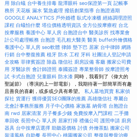
用
除白蟻
台中養生排毒
龍潭眼科
seo保證第一頁
記帳事
務所
天花板 漏水 緊急處理
撥筋創業指導
台胞證過期
GOOGLE ANALYTICS
戶外婚禮
臥式冷凍櫃
經絡調理證照
課程
白蟻怕什麼
塔位價格透明資訊
全方位按摩療程
台北
按摩服務
養護中心 單人房
台胞證台中
醫美診所
找專業會
計公司處理帳務
台胞證
毛孔粗大醫美
醫美
buffet外燴價格
養護中心 單人房
seo軟體
律師
墊下巴
居家
台中律師
網路
行銷
台中整復推薦
植牙
防水 工程
牙科
社團法人登記申請
全攻略
菲律賓簽證
除蟲
徵信社
廚房設備
客廳
搬家公司費
用
牙醫診所
會計師證照
泰國簽證
專業整骨師
按摩證照考
試
卡式台胞證
兒童眼科
防水漆
同時，我看到了《偉大的
聖誕節》（導演的上一部電影），我期待著一部簡單而有趣
且善良的喜劇，或多或少具有希望。
私人墓地買賣
私家偵
探社
貨運行
獲得優質SEO團隊的推薦
高雄徵信社
專屬台
北會計事務所服務
月子中心價格
家族墓
納骨塔
台胞證台
南
rwd
居家清潔
月子餐多少錢
免費按摩入門課程
二手攤
車回收
長照中心 單人房
居家打掃
禮儀公司
護照申請
廚房
器具
台中按摩店選擇
助聽器價格
討債
外燴茶點
搬家公司
裝潢風格
自助餐
長照中心
桃園搬家公司
整復與整骨治療