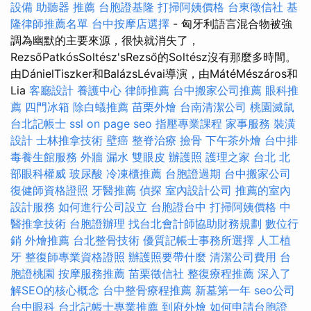
設備
助聽器 推薦
台胞證基隆
打掃阿姨價格
台東徵信社
基
隆律師推薦名單
台中按摩店選擇
- 匈牙利語言混合物被強
調為幽默的主要來源，很快就消失了，
RezsőPatkósSoltész'sRezső的Soltész沒有那麼多時間。
由DánielTiszker和BalázsLévai導演，由MátéMészáros和
Lia
客廳設計
養護中心
律師推薦
台中搬家公司推薦
眼科推
薦
四門冰箱
除白蟻推薦
苗栗外燴
台南清潔公司
桃園滅鼠
台北記帳士
ssl
on page seo
指壓專業課程
家事服務
裝潢
設計
士林推拿技術
壁癌
整脊治療
撿骨
下午茶外燴
台中排
毒養生館服務
外牆 漏水
雙眼皮
辦護照
護理之家 台北
北
部眼科權威
玻尿酸
冷凍櫃推薦
台胞證過期
台中搬家公司
復健師資格證照
牙醫推薦
偵探
室內設計公司
推薦的室內
設計服務
如何進行公司設立
台胞證台中
打掃阿姨價格
中
醫推拿技術
台胞證辦理
找台北會計師協助財務規劃
數位行
銷
外燴推薦
台北整骨技術
優質記帳士事務所選擇
人工植
牙
整復師專業資格證照
辦護照要帶什麼
清潔公司費用
台
胞證桃園
按摩服務推薦
苗栗徵信社
整復療程推薦
深入了
解SEO的核心概念
台中整骨療程推薦
新墓第一年
seo公司
台中眼科
台北記帳士專業推薦
到府外燴
如何申請台胞證