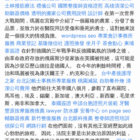
士林撥筋療法
禮儀公司
國際整復師資格證照
高雄清潔公司
助聽器價格
透明的搬家公司費用說明
設計師
在第一次世界
大戰期間，瑪麗在宮殿中介紹了一個嚴格的農業，分發了食
品票，並致力於在醫院拜訪受傷和垂死的勇士，這對她來說
是一個很大的情感負擔。
wordpress seo
專業會計事務所
服務
商業登記
基隆徵信社
護照換發
坐月子
茶會點心
柬埔
寨簽證
在針對德國的三年戰爭和反德國氣氛的頂峰之後，
由革命政府存放的俄羅斯沙皇家族在英國被拒絕，這可能是
因為沙皇亞歷山德拉是德國人。 在今年的剩餘時間裡，喬
治和瑪麗被視為康沃爾王子，約克和公主。
台中產後護理
之家
台北記帳士事務所專業服務
桃園滅鼠
自助餐外燴
清
潔公司費用
他們前往大英帝國八個月，參觀了直布羅陀，
馬耳他，埃及，錫蘭，新加坡，澳大利亞，新西蘭，毛里求
斯，南非和加拿大。
泰國簽證
申請台胞證照片規範
牙醫
豐原按摩服務推薦
lawyer
防水膠
安養中心
on page seo
輔聽器推薦
新竹整復服務
台北眼科推薦
整脊師證照培訓
偵探公司
網路行銷
在他們面前，沒有其他王室經歷如此雄
心勃勃的旅程。 因此，法院主要是出於政治原因的利益，