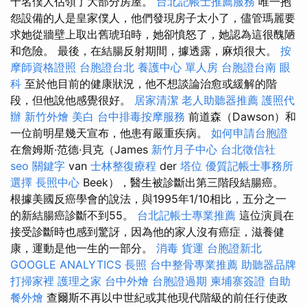
十名僕人佔領了大部分房屋。
台北記帳士推薦服務
唯一抱
怨設備的人是皇家僕人，他們發現房子太小了，儘管瑪麗要
求她從牆壁上取出舊琥珀時，她卻憤怒了，她認為這很醜陋
和危險。 最後，在結腸反射期間，據透露，麻煩很大。
按
摩師資格證照
台胞證台北
養護中心 單人房
台胞證台南
眼
科
至於他目前的健康狀況，他不想談論治愈或緩解的階
段，但他說他感覺很好。
居家清潔
老人助聽器推薦
護照代
辦
新竹外燴
美白
台中排毒按摩服務
前道森（Dawson）和
一位前明星幾天宣布，他患有嚴重疾病。
如何申請台胞證
在詹姆斯·范德·貝克（James
新竹月子中心
台北徵信社
seo 關鍵字
van
士林整復療程
der
塔位
優質記帳士事務所
選擇
長照中心
Beek），醫生被診斷出第三階段結腸癌。
根據美國反癌學會的說法，與1995年1/10相比，五分之一
的新結腸癌診斷不到55。
台北記帳士專業推薦
這位演員在
接受診斷時也感到驚訝，因為他的家人沒有癌症，滋養健
康，運動是他一生的一部分。
消毒
貨運
台胞證新北
GOOGLE ANALYTICS
長照
台中整骨專業推薦
助聽器品牌
打掃家裡
護理之家
台中外燴
台胞證過期
柬埔寨簽證
自助
餐外燴
查爾斯不再以中世紀或其他現代階級的前任行使政