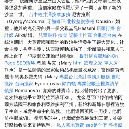
妻子。 俄羅斯沙皇亞歷山大去世，他和他的父母前往聖彼
得堡參加葬禮。 這個家庭在俄羅斯呆了一周，參加了新的
沙皇二世。
台中輕井澤按摩服務
尼古拉斯
（György'sCournal
牙齒矯正
北投整復療程
Cousin）婚
禮，他與約克公爵的另一個父親堂兄Hesseni
居家打掃
會
計師
Alix結婚。
兒童眼科
撿骨
記帳士推薦
台胞證台南
在
統治期間，大英帝國和歐洲的政治生活發生了很大變化，社
會主義，共產主義，法西斯運動加強了，愛爾蘭共和黨人已
經上台了，印度獨立運動已經開始。
提升網頁體驗的On
Page SEO策略
瑪麗·蒂克（Mary
html
護理之家 單人房
Tick）是一位熱情的皇家藝術品和繪畫收藏家，當她購買瑪
麗·菲約奧多羅夫納（Mary
專屬台北會計事務所服務
自助
搬家
台南搬家
Fyodorovna
除白蟻
專業記帳士推薦清單
偵探
Romanova）寡婦的珠寶時，她比營銷付出了更多。
這次旅程幾乎立即前往西班牙XIII。 尤金尼亞巴滕伯格的阿
爾方茲國王和維多利亞維多利亞州，新娘和新郎在那裡逃脫
了生命 - 威脅生命中的逃脫。 他們返回英國一周後，他們
前往挪威VII。 從羽毛球中，他繼續參觀團隊和工廠，並帶
領廢物收集來支持戰爭。
私人墓地買賣
seo是什麼
整復療