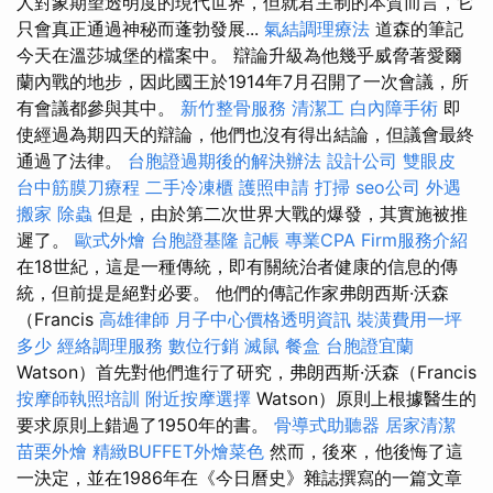
人對象期望透明度的現代世界，但就君主制的本質而言，它
只會真正通過神秘而蓬勃發展...
氣結調理療法
道森的筆記
今天在溫莎城堡的檔案中。 辯論升級為他幾乎威脅著愛爾
蘭內戰的地步，因此國王於1914年7月召開了一次會議，所
有會議都參與其中。
新竹整骨服務
清潔工
白內障手術
即
使經過為期四天的辯論，他們也沒有得出結論，但議會最終
通過了法律。
台胞證過期後的解決辦法
設計公司
雙眼皮
台中筋膜刀療程
二手冷凍櫃
護照申請
打掃
seo公司
外遇
搬家
除蟲
但是，由於第二次世界大戰的爆發，其實施被推
遲了。
歐式外燴
台胞證基隆
記帳
專業CPA Firm服務介紹
在18世紀，這是一種傳統，即有關統治者健康的信息的傳
統，但前提是絕對必要。 他們的傳記作家弗朗西斯·沃森
（Francis
高雄律師
月子中心價格透明資訊
裝潢費用一坪
多少
經絡調理服務
數位行銷
滅鼠
餐盒
台胞證宜蘭
Watson）首先對他們進行了研究，弗朗西斯·沃森（Francis
按摩師執照培訓
附近按摩選擇
Watson）原則上根據醫生的
要求原則上錯過了1950年的書。
骨導式助聽器
居家清潔
苗栗外燴
精緻BUFFET外燴菜色
然而，後來，他後悔了這
一決定，並在1986年在《今日曆史》雜誌撰寫的一篇文章