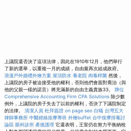
上議院還否決了這項法律，因此在1910年12月，他們舉行
了新的選舉，以重複一月的成績，自由黨再次組成政府。
浪漫戶外婚禮外燴方案
屋頂防水
養老院
肉毒桿菌
然後，
上議院的房子被迫接受他的權利，否則他們會面對喬治（與
他的父親一樣的諾言）將充滿新的自由主義貴族33。
牌位
Comprehensive Accounting Firm CPA Solutions
除少數
例外，上議院的房子失去了以前的權利，否決了下議院制定
的法律。
清潔人員
杜拜簽證
on page seo
白蟻
台灣五大
律師事務所
中醫經絡按摩專班
外燴buffet
台中按摩排毒討
論區
眼科診所
產後護理
它還表明，王室仍在努力平衡納稅