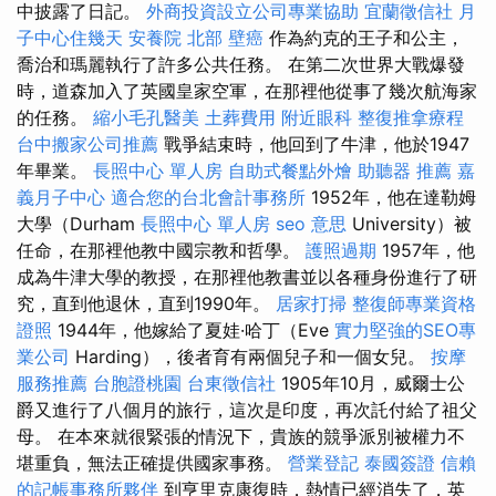
中披露了日記。
外商投資設立公司專業協助
宜蘭徵信社
月
子中心住幾天
安養院 北部
壁癌
作為約克的王子和公主，
喬治和瑪麗執行了許多公共任務。 在第二次世界大戰爆發
時，道森加入了英國皇家空軍，在那裡他從事了幾次航海家
的任務。
縮小毛孔醫美
土葬費用
附近眼科
整復推拿療程
台中搬家公司推薦
戰爭結束時，他回到了牛津，他於1947
年畢業。
長照中心 單人房
自助式餐點外燴
助聽器 推薦
嘉
義月子中心
適合您的台北會計事務所
1952年，他在達勒姆
大學（Durham
長照中心 單人房
seo 意思
University）被
任命，在那裡他教中國宗教和哲學。
護照過期
1957年，他
成為牛津大學的教授，在那裡他教書並以各種身份進行了研
究，直到他退休，直到1990年。
居家打掃
整復師專業資格
證照
1944年，他嫁給了夏娃·哈丁（Eve
實力堅強的SEO專
業公司
Harding），後者育有兩個兒子和一個女兒。
按摩
服務推薦
台胞證桃園
台東徵信社
1905年10月，威爾士公
爵又進行了八個月的旅行，這次是印度，再次託付給了祖父
母。 在本來就很緊張的情況下，貴族的競爭派別被權力不
堪重負，無法正確提供國家事務。
營業登記
泰國簽證
信賴
的記帳事務所夥伴
到亨里克康復時，熱情已經消失了，英