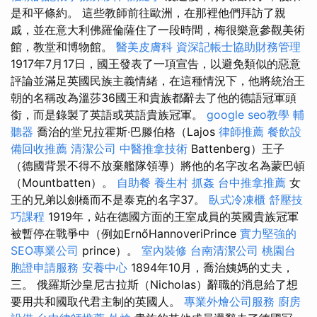
是和平條約。 這些教師前往歐洲，在那裡他們拜訪了親
戚，並在意大利佛羅倫薩住了一段時間，梅很樂意參觀美術
館，教堂和博物館。
醫美皮膚科
資深記帳士協助財務管理
1917年7月17日，國王發表了一項宣告，以避免類似的惡意
評論並滿足英國民族主義情緒，在這種情況下，他將統治王
朝的名稱改為溫莎36國王和貴族都辭去了他的德語冠軍頭
銜，而是錄製了英語或英語貴族冠軍。
google seo教學
輔
聽器
喬治的堂兄拉霍斯·巴滕伯格（Lajos
律師推薦
餐飲設
備回收推薦
清潔公司
中醫推拿技術
Battenberg）王子
（德國背景不得不放棄艦隊領導）將他的名字改名為蒙巴頓
（Mountbatten）。
自助餐
養生村
抓姦
台中推拿推薦
女
王的兄弟以劍橋而不是泰克的名字37。
臥式冷凍櫃
舒壓技
巧課程
1919年，站在德國方面的王室成員的英國貴族冠軍
被暫停在戰爭中（例如ErnőHannoveriPrince
實力堅強的
SEO專業公司
prince）。
室內裝修
台南清潔公司
桃園台
胞證申請服務
安養中心
1894年10月，喬治姨媽的丈夫，
三。 俄羅斯沙皇尼古拉斯（Nicholas）辭職的消息給了想
要用共和國取代君主制的英國人。
專業外燴公司服務
廚房