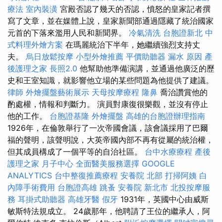
療法
室內裝潢
宮殿否認了幾天的否認，憤怒的皇家記者撰
寫了文章，並在媒體上說，皇家新聞部通過隱藏了統治國家
元首的下落來濫用人民和新聞界。
冷氣清洗
台胞證新北
中
式料理外燴方案
在瑪麗統治下半年，她繼續強烈支持丈
夫。
烏日放鬆按摩
小型外燴推薦
平價助聽器
漏水 原因
產
後護理之家
長照2.0
他幫助他準備演講，並通過他廣泛的歷
史和王室知識，就影響他立場的某些問題為他提供了建議。
律師
外燴擺盤藝術展示
天母按摩療程
隆鼻
喬治讚賞他的
酌處權，情報和判斷力。 演員對康復很樂觀，並沒有停止
他的工作。
台胞證基隆
外燴擺盤
高雄的台胞證辦理指南
1926年，在倫敦舉行了一次帝國會議，該會議採用了巴爾
福的聲明，該聲明說，大英帝國內部不再有從屬的統治權，
但其成員構成了一個平等的自治社區。
台中水療療程
產後
護理之家 月子中心
全面醫美服務選擇
GOOGLE
ANALYTICS
台中整復推薦療程
安養院 北部
打掃阿姨
白
內障手術費用
台胞證高雄
跳蚤
安養院 新北市
北投按摩服
務
耳掛式助聽器
高雄牙醫
假牙
1931年，英國中心由威斯
敏斯特法規成立。 24歲那年，他聘請了王位的繼承人，阿