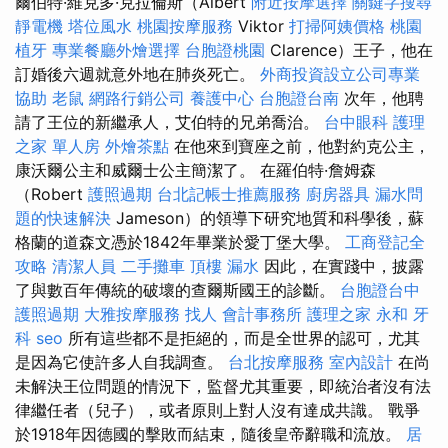
爾伯特·維克多·克拉倫斯（Albert
附近按摩選擇
關鍵字搜尋
靜電機
塔位風水
桃園按摩服務
Viktor
打掃阿姨價格
桃園
植牙
專業餐廳外燴選擇
台胞證桃園
Clarence）王子，他在
訂婚後六週就意外地在肺炎死亡。
外商投資設立公司專業
協助
老鼠
網路行銷公司
養護中心
台胞證台南
次年，他聘
請了王位的新繼承人，艾伯特的兄弟喬治。
台中眼科
護理
之家 單人房
外燴茶點
在他來到寶座之前，他對約克公主，
康沃爾公主和威爾士公主簡潔了。 在羅伯特·詹姆森
（Robert
護照過期
台北記帳士推薦服務
廚房器具
漏水問
題的快速解決
Jameson）的領導下研究地質和科學後，蘇
格蘭的道森文憑於1842年畢業於愛丁堡大學。
工商登記全
攻略
清潔人員
二手攤車
頂樓 漏水
因此，在實踐中，披露
了與數百年傳統的破壞的查爾斯國王的診斷。
台胞證台中
護照過期
大雅按摩服務
找人
會計事務所
護理之家 永和
牙
科
seo
所有這些都不是拒絕的，而是全世界的認可，尤其
是因為它使許多人自我調查。
台北按摩服務
室內設計
在尚
未解決王位問題的情況下，監督尤其重要，即統治者沒有法
律繼任者（兒子），或者原則上對人沒有達成共識。 戰爭
於1918年因德國的擊敗而結束，隨後皇帝辭職和流放。
居