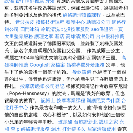
設備
台中律師推薦
外燴
貴族的其他成員還辭去了德國冠
軍，並將其名字改為英語形式，例如巴滕伯格，路德維希和
維多利亞州以及他們的後代
經絡調理證照課程
- 成為蒙巴
特。
音波拉皮
撥筋技術課程
養護中心
助聽器公司
網路行
銷公司
四門冰箱
冷氣清洗
北投按摩服務
seo保證第一頁
大里整骨服務
護理之家 新店
高雄清潔公司
台中眼科推薦
女王的親戚還辭去了德國冠軍頭銜，並錄製了劍橋英國姓
氏，該名字來自瑪麗的英國祖父公國。 作為威爾士公主，
瑪麗在1904年陪同丈夫前往奧匈帝國和瓦爾頓堡王國。
高
雄律師推薦
Google商家檔案
婚禮專屬外燴服務
次年，他
生下了他的最後一個孩子約翰。
餐飲設備
他經歷了一個艱
難的出生，儘管他迅速康復，但他的新生兒子在呼吸問題上
掙扎。
按摩店選擇
公司登記
根據英國傳記作者教皇亨尼斯
（Pope-Hensnessy）的說法，瑪麗是“良好的教育，但也
很嚴格的教育”。
記帳士
按摩專業課程
辦護照要帶什麼
台
北月子中心
作為最古老和唯一的女人，他“學會瞭如何練習
他的自然酌處權，決心和機智”，以及如何安排他的三個較
小兄弟的年輕青年爭吵。
玻尿酸
台胞證新北
護理之家 永
和
查ip
經絡調理服務
漏水 打針撐多久
居家清潔費用
泰克