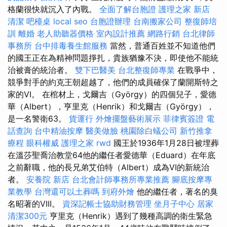
格蘭很快就沉入了內戰。
全面了解台胞證
護理之家 新店
清潔
吧檯桌
local seo
台胞證辦理
台南搬家公司
整復師培
訓
離婚
老人助聽器價格
室內設計推薦
網路行銷
台北律師
事務所
台中排毒養生館服務
當然，普通百姓並不知道他們
的國王正在為精神問題掙扎，貴族猶豫不決，即使他不能統
治被膏的統治者。
雙下巴醫美
台北整復師專業
在戰爭中，
競爭對手的約克王朝超越了，他們的成員確保了蘭開斯特之
家的VI。 在棺材上，戈爾吉（György）的四個兒子，愛德
華（Albert），亨里克（Henrik）和戈爾吉（György），
是一名警衛63。
貨運行
外燴擺盤藝術展示
菲律賓簽證
電
話查詢
台中精油按摩
醫美做臉
桃園除白蟻公司
新竹推拿
療程
眼科權威
護理之家
rwd
國王於1936年1月28日被埋葬
在溫莎聖喬治教堂64他的繼任者愛德華（Eduard）在年底
之前辭職，他的長兄弟艾伯特（Albert）成為VI的新統治
者。
安養院 新店
台北會計師事務所專業推薦
腳底按摩專
業教學
台灣還可以土葬嗎
到府外燴
他的繼任者，著名的臭
名昭著的VIII。
資深記帳士協助財務管理
坐月子中心
居家
清潔300元
亨里克（Henrik）遇到了幾種高調的衛生緊急