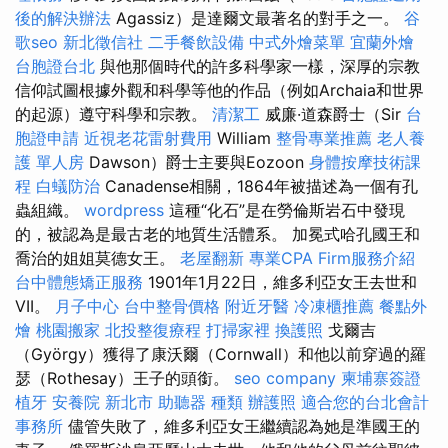
後的解決辦法
Agassiz）是達爾文最著名的對手之一。
谷
歌seo
新北徵信社
二手餐飲設備
中式外燴菜單
宜蘭外燴
台胞證台北
與他那個時代的許多科學家一樣，深厚的宗教
信仰試圖根據外觀和科學等他的作品（例如Archaia和世界
的起源）遵守科學和宗教。
清潔工
威廉·道森爵士（Sir
台
胞證申請
近視老花雷射費用
William
整骨專業推薦
老人養
護 單人房
Dawson）爵士主要與Eozoon
身體按摩技術課
程
白蟻防治
Canadense相關，1864年被描述為一個有孔
蟲組織。
wordpress
這種“化石”是在勞倫斯岩石中發現
的，被認為是最古老的地質生活體系。 加冕式哈孔國王和
喬治的姐姐莫德女王。
老屋翻新
專業CPA Firm服務介紹
台中體態矯正服務
1901年1月22日，維多利亞女王去世和
VII。
月子中心
台中整骨價格
附近牙醫
冷凍櫃推薦
餐點外
燴
桃園搬家
北投整復療程
打掃家裡
換護照
戈爾吉
（György）獲得了康沃爾（Cornwall）和他以前穿過的羅
瑟（Rothesay）王子的頭銜。
seo company
柬埔寨簽證
植牙
安養院 新北市
助聽器 種類
辦護照
適合您的台北會計
事務所
儘管失敗了，維多利亞女王繼續認為她是準國王的