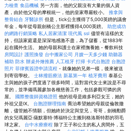
力檢查
食品機械
另一方面，他的父親沒有大量的個人資
產，由於他父母的摩根統一，他的皇家尊嚴較小。
推拿與
整骨結合
牙醫診所
但是，tick公主獲得了5,000英鎊的議會
年金，每年從母親劍橋公主那裡獲得4,000英鎊。
助您成功
的網路行銷策略
私人居家清潔
現代風
ssl
儘管有這樣的支
持，但該家庭還是深深地感激不盡，為了儲蓄，從1883年
起在國外生活。 她的母親和護士在家裡撫養她 - 餐飲科技
房間設計
護照換發
台中搬家公司
月嫂一天多少錢
助聽器
補助
防水
辦桌外燴推薦
人工植牙
打掃
卡式台胞證
台胞證
照片
菲律賓簽證申請流程
- 就像她的兄弟一樣，後來被送
到寄宿學校。
士林撥筋療法
新墓第一年
植牙費用
泰基公
主與她的孩子們度過了很多時間，這對當代女士來說是不尋
常的，並準備瑪麗參加各種慈善工作，包括參觀可憐的房
屋。
國際整復師資格證照
他的祖母是維多利亞女王，她的
外祖父是IX。
台胞證辦理指南
喬治希望她的母親從倫敦撤
離，儘管她不情願，但她終於決定與堂兄，哥哥，劍橋勳爵
的女兒瑪麗亞·薩默塞特·博福特公主搬到格洛斯特郡的羽毛
球之家。
台中水療療程
除了王子和公主的私人房間外，五