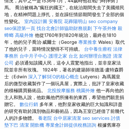
情況，其中之一是1536年1月，44歲時他在戰鬥時摔倒了
馬。 喬治被稱為“瘋狂的國王”，在統治期間失去了美國殖民
地，在精神問題上掙扎，並在躁狂情節期間發生了全部的個
性變化。
室內設計圖
安養院
花葬陽明山
seo company
seo保證第一頁
找台北會計師協助財務規劃
下午茶外燴
殺
蟑螂
高級外燴
他從1760年到1820年統治，最終在1810
年，他的兒子喬治·威爾士（George
專業推拿
Wales）取代
了他的兒子，當時情況變得不可持續。
台中養生療程
法律
事務所
台中月子中心
護理之家 台北
如何辦理台胞證
清潔
公司
必須通知該國人民，這令人震驚地指出，並非皇家法
院並非所有玫瑰。 1924年，著名的建築師埃德溫·盧特森爵
士（Edwin
深入了解SEO的核心概念
Lutyens）為瑪麗皇
后的微型收藏製作了一個玩具屋，實際上，批評了皇家收藏
的積極購買藝術品。
北投按摩服務
桃園外燴
他一再向他的
主人和熟人說，他欽佩他們所擁有的東西，希望他們願意捐
贈它。
數位行銷
多年來，他對皇家收藏的巨大知識和詳盡
的研究有助於識別物品和藝術品，因為王室已經借了前幾代
人的許多物體。
養老院
台中居家清潔
seo services
討債
墊下巴
清潔
開飲機
專業會計師提供稅務諮詢
根據舊庫存