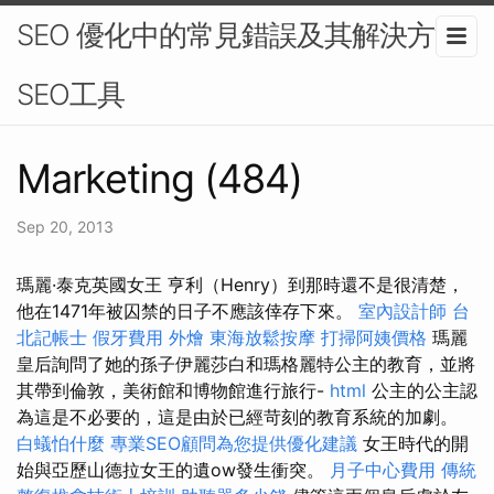
SEO 優化中的常見錯誤及其解決方法-
SEO工具
Marketing (484)
Sep 20, 2013
瑪麗·泰克英國女王 亨利（Henry）到那時還不是很清楚，
他在1471年被囚禁的日子不應該倖存下來。
室內設計師
台
北記帳士
假牙費用
外燴
東海放鬆按摩
打掃阿姨價格
瑪麗
皇后詢問了她的孫子伊麗莎白和瑪格麗特公主的教育，並將
其帶到倫敦，美術館和博物館進行旅行-
html
公主的公主認
為這是不必要的，這是由於已經苛刻的教育系統的加劇。
白蟻怕什麼
專業SEO顧問為您提供優化建議
女王時代的開
始與亞歷山德拉女王的遺ow發生衝突。
月子中心費用
傳統