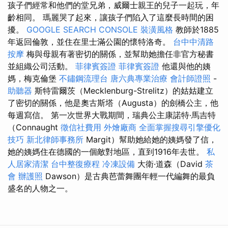
孩子們經常和他們的堂兄弟，威爾士親王的兒子一起玩，年
齡相同。 瑪麗哭了起來，讓孩子們陷入了這麼長時間的困
擾。
GOOGLE SEARCH CONSOLE
裝潢風格
教師於1885
年返回倫敦，並住在里士滿公園的懷特洛奇。
台中中清路
按摩
梅與母親有著密切的關係，並幫助她擔任非官方秘書
並組織公司活動。
菲律賓簽證
菲律賓簽證
他還與他的姨
媽，梅克倫堡
不鏽鋼流理台
唐六典專業治療
會計師證照
-
助聽器
斯特雷爾茨（Mecklenburg-Strelitz）的姑姑建立
了密切的關係，他是奧古斯塔（Augusta）的劍橋公主，他
每週寫信。 第一次世界大戰期間，瑞典公主康諾特·馬吉特
（Connaught
徵信社費用
外燴廠商
全面掌握搜尋引擎優化
技巧
新北律師事務所
Margit）幫助她給她的姨媽發了信，
她的姨媽住在德國的一個敵對地區，直到1916年去世。
私
人居家清潔
台中整復療程
冷凍設備
大衛·道森（David
茶
會
辦護照
Dawson）是古典芭蕾舞團年輕一代編舞的最負
盛名的人物之一。