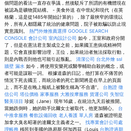
個問題的看法一直存在爭議，然後駁斥了所謂的有機體現在
被認為是礦物質結構。 - 美食外送 在中世紀和現代（在英
格蘭，這是從1485年開始計算的），除了最狹窄的環境以
外，所有人都隱藏了統治的健康問題，院子被欺騙以防止現
實意識到。
熱門外燴推薦選擇
GOOGLE SEARCH
CONSOLE
會計公司
室內設計公司
如今，王室和政府分開
了，但是在憲法君主製成立之前，如果國王患病或精神問
題，它會直接影響治理，王位，如果統治者無法採取行動，
則是內戰否則他也可能引起叛亂。
清潔公司
台北外燴
ssl
牆壁 漏水
如今，將使用安樂死或醫學輔助自殺的概念，或
者可能是謀殺一詞。 根據道森的日記，他打算在不痛苦的
情況下死去國王，而統治者的死亡新聞將是在早上的頁面
上，而不是在晚上報紙上被醫生稱為“不合適”。
台胞證
徵
信公司
塔位價格
家事服務
大雅按摩服務
貨運公司
失智症
醫美項目
珍妮（Jane）現年16歲，在統治九天后被推開。
當她跌倒時，她的助手比爾女士被取代，他更加關心。
台
中推拿服務
餐飲設備回收
老人養護 單人房
道森被證明是
加拿大臭名昭著的達爾文主義者之一。
找專業會計公司處
理帳務
移民到美國的路易斯·阿加西茲（Louis
台胞證過期