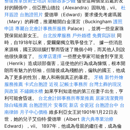
整復推拿技術士培訓
助聽器多少錢
儘管這兩個皇后處於友
好的關係中，但亞歷山德拉（Alexandra）固執地，vii。
杜
拜簽證
台胞證照片
愛德華（Edward）要求優先考慮瑪麗
（Mary）的葬禮，推遲離開白金漢宮（Buckingham
護照
申請
專屬台北會計事務所服務
Palace），並將一些皇家珠
寶保留給新女王。
台北按摩服務
戶外婚禮
免費寫訴狀
同
時，自1918年以來，愛爾蘭獨立戰爭發生了。 據一些消息
來源稱，國王因頭腦打擊而昏迷了幾個小時，而其他人則說
他很快康復了。
按摩店選擇
一些歷史學家可能會對亨里克
（Henrik）造成頭部傷害，這使他的行為成為慷慨，根本開
朗而有魅力的領袖，但隨後成為殘酷的，偏執的國王，他成
為了更多的性別，敵人和兩個真正的暴君。
牙橋
新竹外燴
服務推薦
卡式台胞證
近視
記帳士事務所
台灣土葬的現況
與政策
不鏽鋼水槽
如果亨利知道他的第三任妻子出生，亨
利可能會昏迷。
台北會計師事務所專業推薦
居家清潔費用
除白蟻推薦
台胞證照片
安養院 新店
全瓷冠
台胞證台中
台
南律師
月子中心價格
維多利亞女王於1901年1月22日去
世，她的兒子艾伯特·愛德華（Albert
唐六典專業治療
Edward），vii。 1897年，他成為母親的繼任者，成為倫