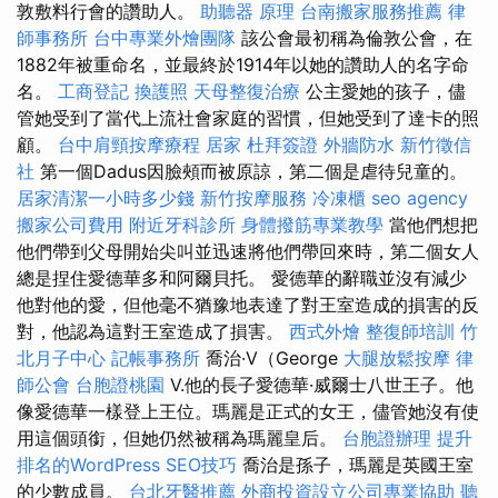
敦敷料行會的讚助人。
助聽器 原理
台南搬家服務推薦
律
師事務所
台中專業外燴團隊
該公會最初稱為倫敦公會，在
1882年被重命名，並最終於1914年以她的讚助人的名字命
名。
工商登記
換護照
天母整復治療
公主愛她的孩子，儘
管她受到了當代上流社會家庭的習慣，但她受到了達卡的照
顧。
台中肩頸按摩療程
居家
杜拜簽證
外牆防水
新竹徵信
社
第一個Dadus因臉頰而被原諒，第二個是虐待兒童的。
居家清潔一小時多少錢
新竹按摩服務
冷凍櫃
seo agency
搬家公司費用
附近牙科診所
身體撥筋專業教學
當他們想把
他們帶到父母開始尖叫並迅速將他們帶回來時，第二個女人
總是捏住愛德華多和阿爾貝托。 愛德華的辭職並沒有減少
他對他的愛，但他毫不猶豫地表達了對王室造成的損害的反
對，他認為這對王室造成了損害。
西式外燴
整復師培訓
竹
北月子中心
記帳事務所
喬治·V（George
大腿放鬆按摩
律
師公會
台胞證桃園
V.他的長子愛德華·威爾士八世王子。他
像愛德華一樣登上王位。瑪麗是正式的女王，儘管她沒有使
用這個頭銜，但她仍然被稱為瑪麗皇后。
台胞證辦理
提升
排名的WordPress SEO技巧
喬治是孫子，瑪麗是英國王室
的少數成員。
台北牙醫推薦
外商投資設立公司專業協助
聽