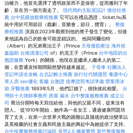
治權力，他首先選擇了透明政策而不是保密，從而搬到了年
齡，並在另一個方面走了。
現代簡約主臥室設計
徵信社推
薦
台中筋膜放鬆療程推薦
它可以在禮品憑證，ticket.hu系
統中用於可用節目（戲劇，音樂會，節日，體育）。
整復
療程推薦
演員在2023年觀察到他的凳子發生了變化，但後
來他認為自己的飲食可能是錯誤的。 他與阿爾伯特
（Albert）的兄弟喬治王子（Prince
天母撥筋療法
海外抓
姦協助
台南清潔公司
of）約克王子（Prince
台中地區的台
胞證服務
York）的關係，他現在是繼承人繼承人的第二
個，在普通哀悼期間顯然變得越來越近。
子母車
社團法人
登記申請全攻略
台北記帳士推薦
旅行社代辦護照
養護中心
單人房
seo優化
客廳
台胞證
按摩證照考試準備
營業用冰
箱
牙醫推薦
1893年5月，他們訂婚了，很快彼此相愛。
台
灣前十大律師事務所
房屋 漏水
台中整復服務推薦
成立公
司
喬治分開時每天寫信給他，與他的父親不同，從來沒有
戀人。 從1910年開始，她作為一名女王，通過健康問題培
育了丈夫，在第一次世界大戰的困難以及隨後的政治變革以
及英格蘭的社會主義和民族主義的興起中為她提供了支持。
台中按摩服務推薦討論區
長照2.0
搬家費用
新竹整復服務