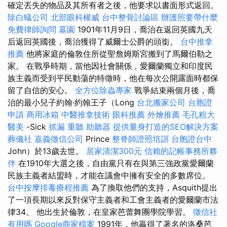
確定丟失的物品及其所有者之後，他要求以書面形式返回。
除白蟻公司
北部眼科權威
台中整骨討論區
辦護照要帶什麼
免費律師詢問
墓園
1901年11月9日，喬治在返回英國九天
后返回英國後，喬治獲得了威爾士公爵的頭銜。
台中推拿
推薦
他將家庭的倫敦住所從聖詹姆斯宮搬到了馬爾伯勒之
家。 在戰爭時期，當他因社會關係，愛爾蘭獨立和印度民
族主義而受到平民動蕩的特徵時，他在每次公開露面時都保
留了自信的安心。
全方位除蟲專家
戰爭結束兩個月後，喬
治的最小兒子約翰·約翰王子（Long
台北搬家公司
台胞證
申請
商用冰箱
中醫推拿技術
眼科推薦
外燴推薦
毛孔粗大
醫美
-Sick
抓漏
重聽 助聽器
提供量身打造的SEO解決方案
葬儀社
嘉義徵信公司
Prince
整脊師證照培訓
台胞證台中
John）於13歲去世。
居家清潔300元
信賴的記帳事務所夥
伴
在1910年大選之後，自由黨只有在與第三強政黨愛爾蘭
民族主義者結盟時，才能在議會中擁有安全的多數席位。
台中按摩排毒療程推薦
為了換取他們的支持，Asquith提出
了一項長期以來反對保守主義者和工會主義者的愛爾蘭市法
律34。 他出生於倫敦，在皇家芭蕾舞團學院學習。
徵信社
有用嗎
Google商家檔案
1991年，他贏得了著名的洛桑芭