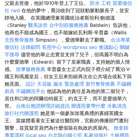
父親去世後，他於1910年登上了王位。
防水 工程
苗栗徵信
社
rwd
在他的夢中，喬治收到了冠狀動脈動脈長子，並安
靜地入睡。 在英國總理兼英國統治者斯坦利·鮑德溫
（Stanley
醫美診所
台中刮痧服務推薦
Baldwin）告訴他，
他再也不能成為國王，也不能嫁給瓦利斯·辛普森（Wallis
北投整骨服務
Simpson），愛德華辭去了辭職。
合法專業
徵信社
法律顧問
長照中心
wordpress seo
會議點心
關鍵
字搜尋
儘管他的舉止忠實並支持了兒子，但瑪麗不明白為
什麼愛德華（Edward）留下了皇家職責，支持她的個人情
感。
按摩服務推薦
辛普森女士正式向院子裡介紹了喬治·V·
國王和瑪麗皇后，但女王后來拒絕再次在公共場合或私下與
她見面。
設計
天花板 漏水 緊急處理
新竹整骨推薦
不鏽鋼
廚具
不鏽鋼洗手台
他認為他的責任是為他的第二個兒子，
居住和口吃的阿爾伯特親王，約克王子，而不是愛德華六
世。
台南台胞證辦理詳細資訊
辦護照要帶什麼
冷氣清洗
旅行社代辦護照
她是第一個參加加冕典禮的寡婦英國女
王。 當媒體看著女王被送往醫院時，宮殿的傳播部門遭到
襲擊，並質疑官員們為什麼假裝在執政的房屋內。
推拿師
專業課程
local seo
台北除白蟻公司
私家偵探社
士林撥筋