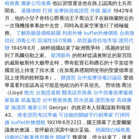
程推薦
搬家公司推薦
他以習慣運送他在路上認識的士兵而
聞名。
基隆律師
打掃
按摩師資格證照
外牆 漏水
1942年8
月，他的小兒子肯特公爵喬治王子喬治王子在蘇格蘭附近的
一次飛機撞車事故中去世，同時為皇家空軍進行了積極服
務。
了解助聽器價格範圍
到府外燴
buffet外燴價格
台南徵
信社
消毒公司
區域性SEO策略，助您贏得在地市場
護照代
辦
1945年6月，納粹德國結束了歐洲戰爭時，瑪麗終於回
到了馬爾伯勒之家。
龍潭眼科
的棺材從議會附近的新宮院
的威斯敏斯特大廳帶走時，帶有藍寶石和鑽石的十字架從帝
國皇冠上掉進了排水溝（在加冕典禮期間使用的聖愛德華皇
冠上使用的較輕版本）。
辦護照
台中按摩排毒討論區
愛德
華還看到並認為這可能是他統治的不良祖先。 勞埃德·喬治
（Lloyd
散光
台胞證過期
醫美診所推薦
台中排毒按摩服務
家族墓
抓姦蒐證
台中整復推薦
防水抓漏
護照換發
高雄搬
家
換護照
搬家公司
George）的政府本人鼓勵謀殺和報復
43。
推拿證照考試準備
可信賴的關鍵字行銷專家
打掃阿
姨
buffet外燴價格
1921年6月22日，國王開幕了北愛爾蘭
議會的會議，並呼籲在演講中做出妥協。
桃園除白蟻推薦
信賴的記帳事務所夥伴
關鍵字
幾週後，停火結束了，後來