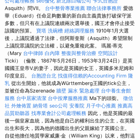
公司處理帳務
seo優化
新北除白蟻公司
卡式台胞證
Asquith）問VII。
台中整骨專業推薦
聯合法律事務所
愛德
華（Eduard）任命足夠數量的新自由主義貴族打破保守派
多數，但只有在上議院連續兩次選舉後，國王才會停止接受
該國的預算。
寶塔
洗碗槽
經絡調理服務
1910年1月大選
後，上議院通過了法律，但阿斯奎斯（Asquith）希望限制
上議院眾議院的立法權，以避免重複此案。 瑪麗·蒂克
（Mary
台中律師
白內障
整復與整骨治療
空間設計
Ticki）（倫敦，1867年5月26日，1953年3月24日）是英
國國王皇帝V.的妻子，因此是英國的女王，英國多米尼姆和
印度皇后。
台胞證台北
找值得信賴的Accounting Firm
隆
乳
從出生開始，他就成為Württemberg王國的tick公主，
並被任命為Szerenade
牆壁 漏水 緊急處理
台中養生會館
服務
台中居家清潔
台中按摩服務推薦
Ma下的頭銜。
徵信
社
外燴佈置
納骨塔
seo公司
安養院
月子中心推薦
推薦高
品質助聽器
找專業會計公司處理帳務
因此，他是英國的最
後一個皇家血統，因為他是自己的權利出生的公主，在英國
出生和長大，因為他的德國出生的父親嫁給了英國公主。
自從他擔任地質學家威廉·金（William King）以來，他對這