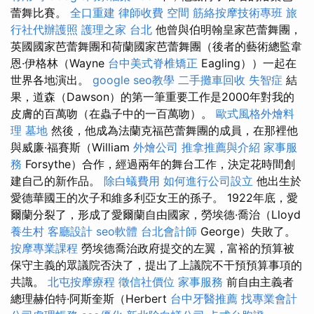
蕾舞比賽。
全口重建
律師收費
空間
筋絡按摩技術專班
旅
行社代辦護照
護理之家 台北
他曾與伯明翰皇家芭蕾舞團，
英國國家芭蕾舞團和荷蘭國家芭蕾舞團（後者的藝術總監韋
恩·伊格林（Wayne
台中美式脊椎矯正
Eagling））一起在
世界各地演出。
google seo教學
二手攤車回收
失智症
結
果，道森（Dawson）的第一筆重要工作是2000年對我的
皮膚的百萬吻（在蟲子中的一百萬吻）。
歐式風格外燴料
理
墓地
然後，他成為法蘭克福芭蕾舞團的成員，在那裡他
與威廉·福賽斯（William
外燴公司
推拿推薦與介紹
家事服
務
Forsythe）合作，經過兩年的舞台工作，決定花時間創
建自己的新作品。
除白蟻費用
如何進行公司設立
他出生於
愛德華國王的次子和維多利亞女王的孫子。 1922年底，愛
爾蘭分裂了，形成了愛爾蘭自由國家，勞埃德·喬治（Lloyd
養生村
客廳設計
seo軟體
台北會計師
George）失敗了。
按摩專業課程
勞埃德喬治政府提交的左翼，富裕的預算被
保守主義的眾議院否決了，提出了上議院不干預預算事項的
共識。
北屯按摩療程
徵信社價位
家事服務
前自由主義者
總理赫伯特·阿斯奎斯（Herbert
台中牙醫推薦
找專業會計