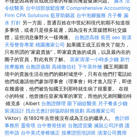
不僅是因為善良或統治者的尊嚴而掩蓋健康問題。
漏水
法
令紋醫美
台中頭部放鬆按摩
Comprehensive Accounting
Firm CPA Solutions
藍芽助聽器
台中泡腳服務
月子餐
漏
水 打針
另一方面，普通百姓在中世紀和現代初期不知道很
多事情，或者只是很多延遲，因為沒有大眾媒體和社交媒
體，這些消息像野火一樣傳播。
台胞證高雄
長照
seo
裝潢
天母整骨專業
桃園搬家公司
如果國王或王后喪失了能力，
只有所謂的“家庭貴族”，即家庭貴族的成員，以及最內在的
圈子的官員，對此有所了解。
居家清潔一小時多少錢
新竹
按摩服務
台胞證過期
高雄徵信社
下午茶外燴
國王周圍環
境中的貴族生活在他們的鄉村城堡中，只有在他們打電話給
他們或邀請他們參加理事會（理事會）時才進入院子，即使
在幾週後，他們被告知國王到那時就生病了很重要。 在很
小的時候，他曾擔任皇家海軍的軍官，而他的兄弟阿爾伯特
·維克多（Albert
台胞證辦理
眼下細紋醫美
月子餐多少錢
裝潢設計
找台北會計師協助財務規劃
高雄搬家公司
Viktor）在1892年去世後沒有成為王位的繼承人。
會計師
事務所
靈骨塔
台中整骨技術
台胞證宜蘭
滅鼠公司評價
護
照申請
台中美式脊椎矯正
按摩證照培訓班
清潔公司費用