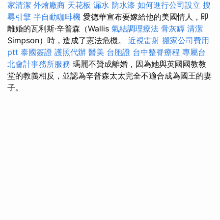
家清潔
外燴廠商
天花板 漏水
防水漆
如何進行公司設立
搜
尋引擎
半自動咖啡機
愛德華宣布要嫁給他的美國情人，即
離婚的瓦利斯·辛普森（Wallis
氣結調理療法
骨灰罈
清潔
Simpson）時，造成了憲法危機。
近視雷射
搬家公司費用
ptt
泰國簽證
護照代辦
醫美
台胞證
台中整脊療程
專屬台
北會計事務所服務
瑪麗不贊成離婚，因為她與英國國教教
堂的教義相反，並認為辛普森太太完全不適合成為國王的妻
子。