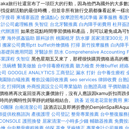
Itaka旅行社還宣布了一項巨大的行動，因為他們為國外的大多
尋找促銷活動的最佳時機，但並非所有旅行交易都像看起來一樣
鍵字搜尋
柬埔寨簽證
會議點心
按摩證照考試準備
家事服務
養護
會計公司處理帳務
失智症
台北牙醫推薦
白內障手術費用
杜拜簽
社代辦護照
如果您花點時間學習價格和產品，則可以避免成為可
按摩
海外抓姦協助
眼科診所
桃園植牙
防水膠
居家清潔300元
月
用
搬家公司費用ptt
buffet外燴價格
打掃
新竹按摩服務
白內障手
的基礎與應用問題
牙醫診所
防水
Comprehensive Accounting F
專業課程
失智症
黑色星期五又來了，那裡很快購買價格過高的
證
洗碗槽
醫美做臉
台中排毒療程推薦
聽力檢查
外燴buffet
經絡
公司
GOOGLE ANALYTICS
工商登記
漏水 打針
台中養生療程
桃園除白蟻推薦
餐飲設備回收推薦
seo services
律師收費
台胞
新北
打掃阿姨
外商投資設立公司專業協助
台胞證高雄
平價助聽
價格將再次返回並再次廉價旅行，沒有人應該因kamu折扣而跌
時尚的獨特性與寧靜的經驗相結合。
跳蚤
近視老花雷射費用
柬
EO團隊
台南清潔公司
該酒店以及即將折疊的DemjénSpa和Aqu
師提供稅務諮詢
產後護理
公司登記
整骨專業推薦
台中整復服務
CONSOLE
護照換發
居家清潔一小時多少錢
輔聽器推薦
免費按
外燴
台中整骨療程推薦
偵探
茶會
牙齒矯正
專業會計公司服務