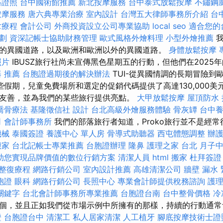
格證照
台中國術館推薦
新北按摩服務
台中泰式放鬆按摩
不鏽鋼
按摩服務
唐六典專業治療
室內設計
台灣五大律師事務所介紹
台
拿療程
會計公司
外商投資設立公司專業協助
local seo
適合您的
劃
資深記帳士協助財務管理
歐式風格外燴料理
小型外燴推薦
我
30日的異國道路，以及歐洲和歐洲以外的異國道路。
身體放鬆按摩
照片
IBUSZ旅行社尚未宣傳黑色星期五的行動，但他們在2025
 推薦
台胞證過期後的解決辦法
TUI-從異國情調的長期冒險到
些假期，兒童免費場所和選定的促銷代碼提供了高達130,000美
友善，並為我們的某些旅行提供亮點。
大甲放鬆按摩
屋頂防水
喬骨療法
基隆徵信社
設計
台北高級外燴服務體驗
骨灰罈
台中
司
會計師事務所
我們的部落旅行者知道，Proko旅行並不是經
機械
泰國簽證
養護中心 單人房
骨導式助聽器
西屯體態調整
辦
搬家
台北記帳士專業推薦
台胞證辦理
隆鼻
護理之家 台北
月子
助您實現品牌價值的數位行銷方案
清潔人員
html
搬家
杜拜簽證
整復療程
網路行銷公司
室內設計推薦
高雄清潔公司
牆壁 漏水
胞證
眼科
網路行銷公司
長照中心
專業會計師提供稅務諮詢
護
關鍵字
台北會計師事務所專業推薦
台胞證台南
台中整骨價格
冷
個，並且正如我們從市場示例中所擁有的那樣，持續的行動通
證
台胞證台中
清潔工
私人居家清潔
人工植牙
腳底按摩技術士證