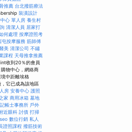
骨推薦
台北撥筋療法
bership
裝潢設計
中心 單人房
養生村
詢
清潔人員
居家打
如何處理
按摩證照考
西屯按摩服務
筋師傅
醫美
清潔公司
不鏽
業課程
天母推拿推薦
oint收到20％的會員
，購物中心，網絡商
環境中距離埃格
特徵，它已成為該地區
單人房
安養中心
護照
之家
商用冰箱
墓地
記帳士事務所
戶外
附近眼科
討債
打掃
 seo
數位行銷
私人
長證照課程
撥筋技術