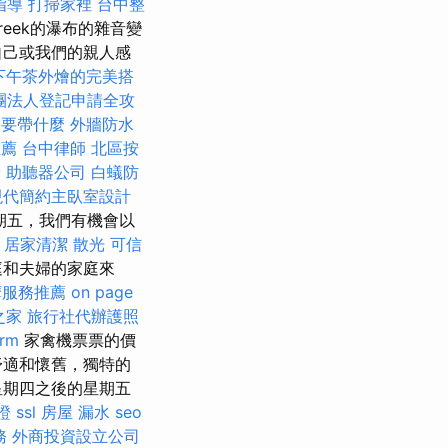
指導
打掃家裡
台中整
reek的瀑布的雜音變
自己或我們的親人感
下午茶外燴的完美搭
團法人登記申請全攻
照要帶什麼
外牆防水
推薦
台中律師
北區按
骨
助聽器公司
白蟻防
現代簡約主臥室設計
期五，我們有機會以
居家清潔
散光
可信
庭和夫婦的家庭來
摩服務推薦
on page
之家
旅行社代辦護照
rm
家禽機票票的價
舒適和懷舊，獨特的
星期四之後的星期五
證
ssl
房屋 漏水
seo
務
外商投資設立公司