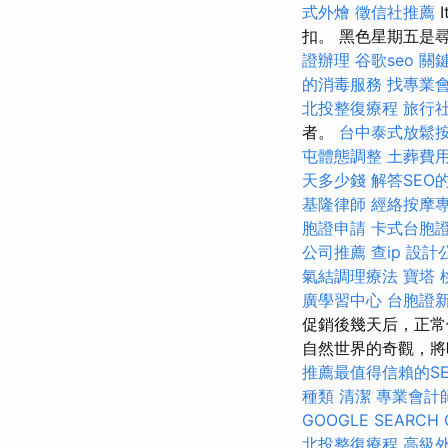
式外燴
徵信社推薦
扣。 黑色星期五是
證辦理
谷歌seo
關
的消毒服務
找專業
北投整復療程
旅行
者。
台中泰式放鬆
屯體態調整
土葬費
天多少錢
解答SEO
基隆律師
經絡按摩
胞證申請
卡式台胞
公司推薦
查ip
設計
氣結調理療法
寶塔
廣學習中心
台胞證
促銷後幾天后，正常
自然世界的奇觀，將
推薦最值得信賴的S
種類
清潔
專業會計
GOOGLE SEARCH 
北投整復療程
高級