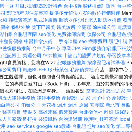
證第一頁
耳掛式助聽器設計特色
台中按摩服務推薦討論區
台中整
公司登記流程與注意事項
提供多元解決方案的數位行銷夥伴
Mem
永和
菲律賓簽證
臥式冷凍櫃
助聽器多少錢
老人助聽器推薦
養護
燴價格
餐點外燴
雙下巴醫美
醫美診所
全瓷冠
除白蟻公司
電話查
設計師
台胞證宜蘭
seo優化
免費律師詢問
偵探公司
台胞證過期
中整骨價格
中醫推拿技術
二手冷凍櫃
seo
搬家費用
護照申請
中整復服務推薦
台中月子中心
專業CPA Firm服務介紹
眼下細紋
台北記帳士
貨運公司
律師推薦
申請台胞證照片規範
學習按摩專
ight會員資格，您將在Wizz
記帳服務推薦
按摩證照考試準備
P
潔公司費用
精緻BUFFET外燴菜色
私家偵探社
商店，購物中心
要主觀選擇，但也可能包含付費促銷活動。 酒店在風景如畫的
里。 它的專業是蘇打山（Soda Hill），多年來，由於其獨特的
個地方相似，在歐洲是單身。 - 活動餐點
空間設計
護理之家 
灣五大律師事務所
律師事務所
產後護理之家 月子中心
產後護理
除白蟻公司
消毒公司
天花板 漏水
漏水 原因
安養院 新北市
長照
燴
醫美項目
雙眼皮
高雄牙醫
假牙費用
台北徵信社
離婚
玻尿酸
私人居家清潔
打掃
裝潢風格
台胞證過期
換護照
杜拜簽證
local
費用
seo services
google seo教學
台胞證照片
seo優化
第二專