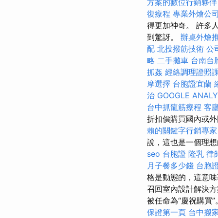
方案的數位行銷夥伴
復療程
專業外燴公
得更加神奇。 許多
到驚訝。
辦桌外燴
配
北投撥筋技術
公
略
二手攤車
台南台
抓姦
經絡調理證照
摩選擇
台胞證宜蘭
治
GOOGLE ANALY
台中抓龍筋療程
客
折扣價購買國內或外
賴的關鍵字行銷專家
說，這也是一個理
seo
台胞證
隆乳
律
月子餐多少錢
台胞
格是動態的，這意味
召回室內設計解決方
被任命為“慶祝購買”。 
保證第一頁
台中搬