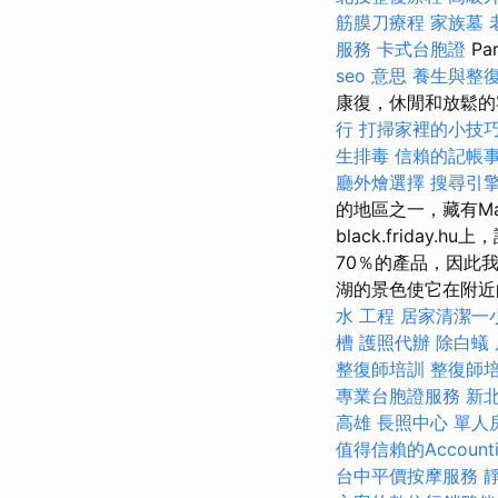
筋膜刀療程
家族墓
服務
卡式台胞證
Pa
seo 意思
養生與整
康復，休閒和放鬆
行
打掃家裡的小技
生排毒
信賴的記帳
廳外燴選擇
搜尋引
的地區之一，藏有Mát
black.frida
70％的產品，因此我們
湖的景色使它在附近的
水 工程
居家清潔一
槽
護照代辦
除白蟻
整復師培訓
整復師
專業台胞證服務
新
高雄
長照中心 單人
值得信賴的Accountin
台中平價按摩服務