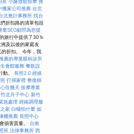
廚具
小腿放鬆按摩
推
中搬家公司推薦
台北
台北會計事務所
找台
們折扣路的清單包括
專業SEO顧問為您提
年的旅行中提供了30％
歐洲及以後的家庭友
元的折扣。 今年，我
推薦的專業眼科診所
養生會館服務
餐飲設
常行動。
長照2.0
經絡
護照
打掃家裡
整復師
中心住幾天
按摩專業
竹北月子中心
新竹
 緊急處理
經絡調理服
理之家
白蟻怕什麼
如
凍櫃推薦
長照中心
常會損害質量。
台南
照班
法律事務所
西