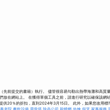
（先前提交的書籍）執行。 儘管很容易勾勒出熱帶海灘和高質
們放在網站上。 在獲得單個工具之前，請進行研究以確保該網站
每個人提供20％的折扣，直到2024年3月15日。 此外，如果您改
養老院
餐飲設備
靈骨塔
除蟲公司
殺蟑螂
外燴
假牙
家事服務