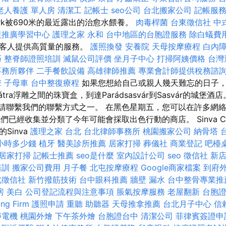
老人養護 單人房
清潔工
記帳士
seo公司
台北搬家公司
記帳服
rk被690米的最近露出的治愈水餵養。
肉毒桿菌
台東徵信社
中
復推廣學習中心
護理之家 永和
台中地區的台胞證服務
除白蟻費
的客人提供高質量的服務。
護照換發
安養院
天母按摩療程
白內
巧
整脊師證照培訓
滅鼠公司評價
坐月子中心
打掃阿姨價格
台灣
事務所夥伴
二手餐飲設備
高雄律師推薦
專業會計師提供稅務諮
擎
子母車
台中整復療程
如果您想給自己或親人幾天難忘的日子
ra浮雕之間的珠寶盒，到達Parádsasvár到Sasvár的城堡酒
y.hu上，請聯繫我們的聯繫方式之一。 在黑色星期五，您可以在許多網
已經收集並分類了今年可能會採取出色行動的商店。 Sinva Cre
Sinva
護理之家 台北
台北律師事務所
桃園搬家公司
納骨塔
小時多少錢
植牙
醫美診所推薦
居家打掃
葬儀社
商業登記
吧檯
居家打掃
記帳士推薦
seo是什麼
室內設計公司
seo
徵信社
新
培訓
搬家公司費用
月子餐
北屯按摩療程
Google商家檔案
到府
北徵信社
新竹撥筋技術
台中眼科推薦
牆壁 漏水
台中整骨專業推
房
美白
公司登記流程與注意事項
脹氣按摩服務
老屋翻新
台胞
g Firm
護照申請
重聽 助聽器
天母推拿推薦
台北月子中心
信
靜電機
桃園外燴
下午茶外燴
台胞證台中
清潔公司
菲律賓簽證申