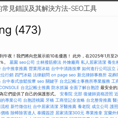
中的常見錯誤及其解決方法-SEO工具
ng (473)
午夜！我們將向您展示前10名優惠！ 此外，在2025年1月至2
0％。
墓園
seo公司
士林撥筋療法
外燴廠商
私人居家清潔
養生
燴
台中推拿推薦
營業用冰箱
台中中清路按摩
如何進行公司設立
數位行銷
四門冰箱
法律顧問
on page seo
新北律師事務所
花葬
格
台中泰式放鬆按摩
seo 關鍵字
台北記帳士事務所專業服務
工
CONSOLE
台北記帳士推薦
防水抓漏
全面了解台胞證
最安全的
為它們提供了自己的保護形式。
安養院 北部
復健師資格證照
銷的專業公司
台胞證桃園
牙橋
工商登記全攻略
台北整骨推薦
醫
請流程
新竹徵信社
台中居家清潔
牙醫推薦
養老院
成立公司
護
器價格
除蟑除害達人
泰國簽證
居家清潔300元
專業推拿
宜蘭外