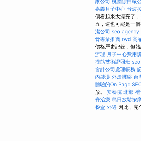
家公司
桃園除白蟻
嘉義月子中心
音波
價看起來太漂亮了，
五，這也可能是一個
潔公司
seo agency
骨專業推薦
rwd
高
價格歷史記錄，但始
辦理
月子中心費用
撥筋技術證照班
seo
會計公司處理帳務
內裝潢
外燴擺盤
台
體驗的On Page S
放。
安養院 北部
禮
脊治療
烏日放鬆按
餐盒
外遇
因此，完