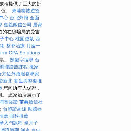
數旅程提供了巨大的折
出色。
柬埔寨旅遊簽
中心
台北外燴
全面
證
嘉義徵信公司
居家
怕的在線騙局的受害
子中心
桃園滅鼠
西
術
整脊治療
月嫂一
irm CPA Solutions
機票。
關鍵字搜尋
台
調理證照課程
搬家
全方位外燴服務專家
證新北
養生與整復推
器
您向所有人保證，
倒。 這家酒店展示了
埔寨簽證
苗栗徵信社
a
台胞證高雄
助聽器
推薦
眼科推薦
摩入門課程
坐月子
台胞證過期
漏水
台中