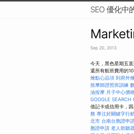
SEO 優化
Marketi
Sep 20, 2013
今天，黑色星期五直到
還所有航班費用的1
燴點心品項
到府外
按摩師證照班訓練
油按摩
月子中心價
GOOGLE SEARCH 
借記卡或信用卡，因
務
專注於關鍵字行
北市
台南台胞證申
胞證申請
老人助聽