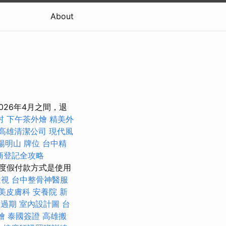
About
026年4月之間，退
村
下午茶外燴
精美外
高雄清潔公司
現代風
陽明山
牌位
台中精
商登記全攻略
度假付款方式是使用
近視
台中整骨神醫服
美皮膚科
安養院 新
照過期
室內設計圖
台
燴
泰國簽證
高雄搬