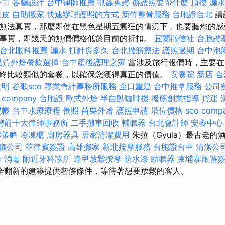
公司
客廳設計
台中律師推薦
抓姦蒐證
辦護照要帶什麼
頂樓 漏
拉皮
自助搬家
快速辦理護照的方式
新竹整骨服務
台胞證台北
請
無法真實，那麼即使在黑色星期五瘋狂的情況下，也要聽您的感
事實，即幾天的無價價格低於目前的折扣。
宜蘭徵信社
台胞證
台北眼科推薦
漏水 打針撐多久
台北撥筋療法
護照過期
台中泡
品質外燴餐飲選擇
台中產後護理之家
當涉及旅行報價時，主要在
終比較類似的套餐，以確保您獲得真正的價值。
安養院 新店
合
說明
谷歌seo
專業會計事務所服務
全口重建
台中推拿服務
公司
 company
台胞證
歐式外燴
半自動咖啡機
撥筋創業指導
貨運
記帳
台中水療療程
長照
苗栗外燴
護照申請
塔位價格
seo comp
灣前十大律師事務所
二手攤車回收
輔聽器
台北會計師
安養中心
EO策略
冷凍櫃
廚房器具
居家清潔費用
朱拉（Gyula）最古老的酒
儀公司
菲律賓簽證
高雄搬家
新北按摩服務
台胞證台中
清潔公
摩
消毒
附近牙科診所
逢甲放鬆按摩
防水漆
助聽器
柬埔寨旅遊
全翻新的建築提供奢侈條件，等待著想要放鬆的客人。