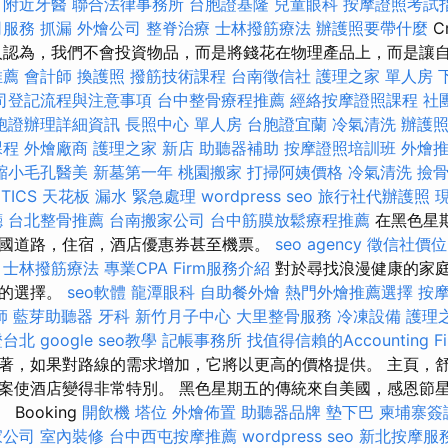
附近牙醫
聯合法律事務所
台胞證基隆
兒童眼科
按摩證照考試
司服務
抓漏
外燴公司
整脊治療
士林撥筋療法
辦護照要帶什麼
C
人認為，我們不會投資物品，而是將錢花在物理產品上，而是讓
推薦
會計師
換護照
撥筋技術課程
台南徵信社
護理之家 單人房
司登記流程與注意事項
台中整骨療程推薦
經絡按摩證照課程
社
胞證辦理詳細資訊
長照中心 單人房
台胞證宜蘭
冷氣清洗
辦護
課程
外燴廠商
護理之家 新店
助聽器補助
按摩證照培訓班
外燴
縮小毛孔醫美
新墓第一年
桃園搬家
打掃阿姨價格
冷氣清洗
撿
TICS
天花板 漏水 緊急處理
wordpress seo
旅行社代辦護照
廳
台北整骨推薦
台南搬家公司
台中筋膜放鬆療程推薦
在黑色星
國道路，住宿，酒店優惠券甚至機票。
seo agency
徵信社價位
士林撥筋療法
專業CPA Firm服務介紹
對於尋找浪漫健康的家
想的選擇。
seo軟體
龍潭眼科
自助餐外燴
熱門外燴推薦選擇
按
師
藍芽助聽器
牙科
新竹月子中心
大里整骨服務
冷凍設備
護理
證台北
google seo教學
記帳事務所
找值得信賴的Accounting Fi
著，如果對路線的需求增加，它將以更高的價格提供。 主頁，
案使酒店變得非常特別。 黑色星期五的傳統來自美國，感恩節
Booking
開飲機
塔位
外燴佈置
助聽器品牌
墊下巴
柬埔寨簽
家公司
室內裝修
台中西屯按摩推薦
wordpress seo
新北按摩服