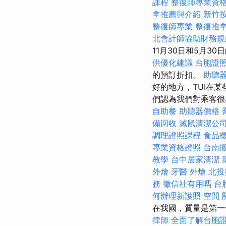
課程
整復師專業資
拿推薦與介紹
新竹
整復師專業
整復推
北會計師協助財務規
11月30日和5月
供優化建議
台胞證
的預訂折扣。
助聽器
好的地方，TUI在某
們認為我們對乘客很
自助餐
助聽器價格
備回收
滅鼠清潔公
調理證照課程
食品
專業資格證照
台南
教學
台中居家清潔
外燴
牙醫
外燴
北投
務
徵信社有用嗎
台
何辦理新護照
空間
在我國，質量是第一
律師
全面了解台胞