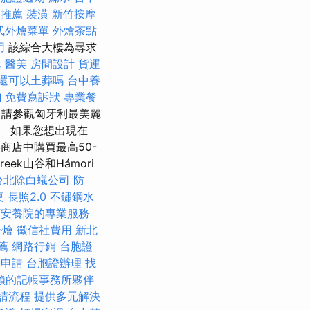
務推薦
裝潢
新竹按摩
式外燴菜單
外燴茶點
用
該綜合大樓為尋求
障
醫美
房間設計
貨運
還可以土葬嗎
台中養
詢
免費寫訴狀
專業餐
，請參觀匈牙利最美麗
店。 如果您想出現在
絡商店中購買最高50-
ek山谷和Hámori
台北除白蟻公司
防
桌
長照2.0
不鏽鋼水
店安養院的專業服務
外燴
徵信社費用
新北
薦
網路行銷
台胞證
證申請
台胞證辦理
找
賴的記帳事務所夥伴
請流程
提供多元解決