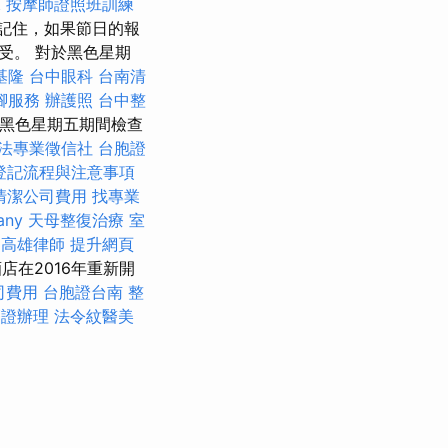
水
按摩師證照班訓練
記住，如果節日的報
受。 對於黑色星期
基隆
台中眼科
台南清
腳服務
辦護照
台中整
黑色星期五期間檢查
法專業徵信社
台胞證
登記流程與注意事項
清潔公司費用
找專業
any
天母整復治療
室
高雄律師
提升網頁
店在2016年重新開
司費用
台胞證台南
整
簽證辦理
法令紋醫美