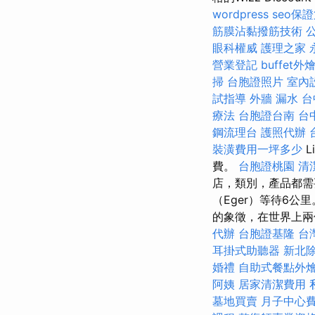
wordpress
seo保
筋膜沾黏撥筋技術
眼科權威
護理之家 
營業登記
buffet外
掃
台胞證照片
室內
試指導
外牆 漏水
台
療法
台胞證台南
台
鋼流理台
護照代辦
裝潢費用一坪多少
L
費。
台胞證桃園
清
店，類別，產品都需
（Eger）等待6公
的象徵，在世界上兩
代辦
台胞證基隆
台
耳掛式助聽器
新北
婚禮
自助式餐點外
阿姨
居家清潔費用
墓地買賣
月子中心