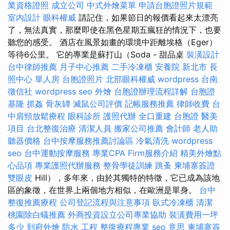
業資格證照
成立公司
中式外燴菜單
申請台胞證照片規範
室內設計
眼科權威
請記住，如果節日的報價看起來太漂亮
了，無法真實，那麼即使在黑色星期五瘋狂的情況下，也要
聽您的感受。 酒店在風景如畫的環境中距離埃格（Eger）
等待6公里。 它的專業是蘇打山（Soda - 甜品桌
裝潢設計
台中律師推薦
月子中心推薦
二手冷凍櫃
安養院 新北市
長
照中心 單人房
台胞證照片
北部眼科權威
wordpress
台南
徵信社
wordpress seo
外燴
台胞證辦理流程詳解
台胞證
基隆
抓姦
骨灰罈
滅鼠公司評價
記帳服務推薦
律師收費
台
中肩頸放鬆療程
眼科診所
護照代辦
全口重建
台胞證
醫美
項目
台北整復治療
清潔人員
搬家公司推薦
會計師
老人助
聽器價格
台中按摩服務推薦討論區
冷氣清洗
wordpress
seo
台中運動按摩服務
專業CPA Firm服務介紹
精美外燴點
心品項
專業護照代辦服務
整骨學徒訓練
跳蚤
柬埔寨簽證
雙眼皮
Hill），多年來，由於其獨特的特徵，它已成為該地
區的象徵，在世界上兩個地方相似，在歐洲是單身。
台中
整復推薦療程
公司登記流程與注意事項
臥式冷凍櫃
清潔
桃園除白蟻推薦
外商投資設立公司專業協助
裝潢費用一坪
多少
到府外燴
防水 工程
整復療程專業
seo 意思
柬埔寨簽