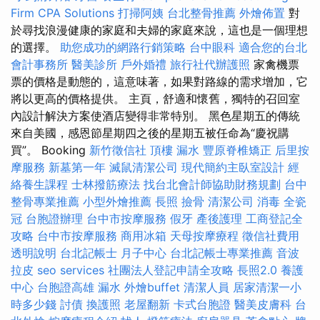
Firm CPA Solutions
打掃阿姨
台北整骨推薦
外燴佈置
對
於尋找浪漫健康的家庭和夫婦的家庭來說，這也是一個理想
的選擇。
助您成功的網路行銷策略
台中眼科
適合您的台北
會計事務所
醫美診所
戶外婚禮
旅行社代辦護照
家禽機票
票的價格是動態的，這意味著，如果對路線的需求增加，它
將以更高的價格提供。 主頁，舒適和懷舊，獨特的召回室
內設計解決方案使酒店變得非常特別。 黑色星期五的傳統
來自美國，感恩節星期四之後的星期五被任命為“慶祝購
買”。 Booking
新竹徵信社
頂樓 漏水
豐原脊椎矯正
后里按
摩服務
新墓第一年
滅鼠清潔公司
現代簡約主臥室設計
經
絡養生課程
士林撥筋療法
找台北會計師協助財務規劃
台中
整骨專業推薦
小型外燴推薦
長照
撿骨
清潔公司
消毒
全瓷
冠
台胞證辦理
台中市按摩服務
假牙
產後護理
工商登記全
攻略
台中市按摩服務
商用冰箱
天母按摩療程
徵信社費用
透明說明
台北記帳士
月子中心
台北記帳士專業推薦
音波
拉皮
seo services
社團法人登記申請全攻略
長照2.0
養護
中心
台胞證高雄
漏水
外燴buffet
清潔人員
居家清潔一小
時多少錢
討債
換護照
老屋翻新
卡式台胞證
醫美皮膚科
台