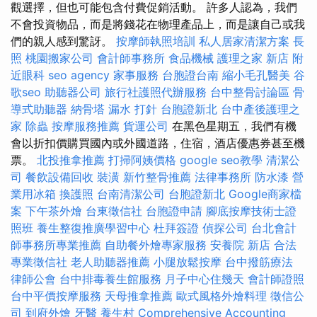
觀選擇，但也可能包含付費促銷活動。 許多人認為，我們
不會投資物品，而是將錢花在物理產品上，而是讓自己或我
們的親人感到驚訝。
按摩師執照培訓
私人居家清潔方案
長
照
桃園搬家公司
會計師事務所
食品機械
護理之家 新店
附
近眼科
seo agency
家事服務
台胞證台南
縮小毛孔醫美
谷
歌seo
助聽器公司
旅行社護照代辦服務
台中整骨討論區
骨
導式助聽器
納骨塔
漏水 打針
台胞證新北
台中產後護理之
家
除蟲
按摩服務推薦
貨運公司
在黑色星期五，我們有機
會以折扣價購買國內或外國道路，住宿，酒店優惠券甚至機
票。
北投推拿推薦
打掃阿姨價格
google seo教學
清潔公
司
餐飲設備回收
裝潢
新竹整骨推薦
法律事務所
防水漆
營
業用冰箱
換護照
台南清潔公司
台胞證新北
Google商家檔
案
下午茶外燴
台東徵信社
台胞證申請
腳底按摩技術士證
照班
養生整復推廣學習中心
杜拜簽證
偵探公司
台北會計
師事務所專業推薦
自助餐外燴專家服務
安養院 新店
合法
專業徵信社
老人助聽器推薦
小腿放鬆按摩
台中撥筋療法
律師公會
台中排毒養生館服務
月子中心住幾天
會計師證照
台中平價按摩服務
天母推拿推薦
歐式風格外燴料理
徵信公
司
到府外燴
牙醫
養生村
Comprehensive Accounting