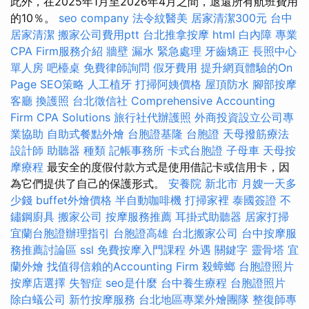
此外，在2025年1月至2026年4月之間，退還所有航班費用
的10％。
seo company
法令紋醫美
居家清潔300元
台中
居家清潔
搬家公司費用ptt
台北推拿按摩
html
白內障
專業
CPA Firm服務介紹
牆壁 漏水 緊急處理
牙齒矯正
長照中心
單人房
吧檯桌
免費律師詢問
假牙費用
提升網頁體驗的On
Page SEO策略
人工植牙
打掃阿姨價格
屋頂防水
腳部按摩
客廳
換護照
台北徵信社
Comprehensive Accounting
Firm CPA Solutions
旅行社代辦護照
外商投資設立公司專
業協助
自助式餐點外燴
台胞證基隆
台胞證
天母撥筋療法
設計師
助聽器 種類
記帳事務所
卡式台胞證
子母車
天母按
摩療程
最安全的度假付款方式是使用借記卡或信用卡，因
為它們提供了自己的保護形式。
安養院 新北市
月嫂一天多
少錢
buffet外燴價格
半自動咖啡機
打掃家裡
泰國簽證
不
鏽鋼廚具
搬家公司
按摩服務推薦
耳掛式助聽器
居家打掃
宜蘭台胞證辦理指引
台胞證高雄
台北搬家公司
台中按摩服
務推薦討論區
ssl
免費按摩入門課程
外遇
關鍵字
靈骨塔
宜
蘭外燴
找值得信賴的Accounting Firm
殺蟑螂
台胞證照片
按摩店選擇
失智症
seo是什麼
台中養生療程
台胞證照片
除白蟻公司
新竹按摩服務
台北地區專業外燴團隊
整復師專