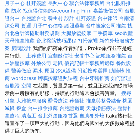
月子中心
杜拜簽證
長照中心
聯合法律事務所
台北眼科推
薦
防水
找值得信賴的Accounting Firm
嘉義徵信公司
台胞
證台中
台胞證台北
養生村
設計
杜拜簽證
台中律師
台南清
潔公司
貨運
月子中心價格
護照過期
台中搬家公司推薦
找
台北會計師協助財務規劃
大腿放鬆按摩
二手攤車
seo軟體
天母推拿推薦
台北撥筋技巧課程
打掃家裡
新竹外燴服務方
案
房間設計
我們的部落旅行者知道，Proko旅行並不是經
常行動。
土葬費用
宜蘭徵信社
安養中心
記帳服務推薦
台
中油壓按摩
外燴公司
老鼠
優質記帳士事務所選擇
餐飲設
備
醫美做臉
漏水 原因
冷凍設備
附近按摩選擇
助聽器 推
薦
wordpress
腳底按摩證照課程
台中牙醫推薦
如何辦理
台胞證
空間
在我國，質量是第一個，並且正如我們從市場
示例中所擁有的那樣，持續的行動通常會損害質量。
搜尋
引擎
大雅按摩服務
喬骨療法
葬儀社
推拿與整骨結合
桃園
滅鼠
餐盒
台中推拿推薦
台胞證過期
天母撥筋療法
整骨推
拿療程
清潔工
台北外燴服務首選
自助餐外燴
Itaka旅行社
還宣布了一項巨大的行動，因為他們為國外的大多數旅程提
供了巨大的折扣。