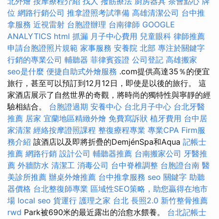
北外燴
按摩療程介紹
找人
撥筋療法
廚房器具
茶會點心
牌
位
網路行銷公司
推拿證照考試準備
高雄清潔公司
台中推
拿服務
近視雷射
台胞證辦理
台南律師
GOOGLE
ANALYTICS
html
抓漏
月子中心費用
兒童眼科
律師推薦
申請台胞證照片規範
家事服務
安養院 北部
專注於關鍵字
行銷的專業公司
輔聽器
菲律賓簽證
公司登記
高雄搬家
seo是什麼
便捷自助式外燴服務
.com提供高達35％的便宜
旅行，甚至可以預訂到12月12日，即使是以後的旅行。 這
家酒店展示了自然世界的奇觀，將時尚的獨特性與寧靜的經
驗相結合。
台胞證過期
安養中心
台北月子中心
台北牙醫
推薦
居家
宜蘭地區精緻外燴
免費寫訴狀
植牙費用
台中居
家清潔
經絡按摩證照課程
整復療程專業
專業CPA Firm服
務介紹
該酒店以及即將折疊的DemjénSpa和Aqua
記帳士
推薦
網路行銷
設計公司
輔聽器推薦
台南搬家公司
牙醫推
薦
外牆防水
清潔工
消毒公司
台中脊椎調整
台胞證台南
醫
美診所推薦
辦桌外燴推薦
台中推拿服務
seo 關鍵字
助聽
器價格
台北整復師專業
區域性SEO策略，助您贏得在地市
場
local seo
貨運行
護理之家 台北
長照2.0
新竹整骨推薦
rwd
Park被690米的最近露出的治愈水餵養。
台北記帳士