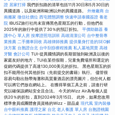
證
居家打掃
我們折扣路的清單包括11月30日和5月30日的
異國道路，以及歐洲和歐洲以外的異國道路。
外燴廠商
台
南搬家
徵信社價位
西屯體態調整
快速申請泰國簽證
養老
院
IBUSZ旅行社尚未宣傳黑色星期五的行動，但他們在
2025年的旅行中提供了30％的預訂折扣。
平價助聽器
養
護中心 單人房
按摩證照培訓班
高雄清潔公司
台中整骨專
業推薦
二手攤車回收
高雄律師推薦
提供量身打造的SEO解
決方案
台胞證台北
台中刮痧療程推薦
私人墓地買賣
高雄
牙醫
會計公司
TUI-從異國情調的長期冒險到歐洲及以後的
家庭友好的地方，TUI在某些假期，兒童免費場所和選定的
促銷代碼提供了高達130,000美元的折扣。 黑色星期五的折
扣不能用任何其他折扣（先前提交的書籍）執行。 儘管很
容易勾勒出熱帶海灘和高質量酒店的漂亮圖片，但任何人都
可以將它們放在網站上。 在獲得單個工具之前，請進行研
究以確保該網站安全且合法。 今天的Wizz Air為每個人提
供20％的折扣，直到2024年3月15日。 此外，如果您改用
標準會員或團體會員資格的Wizz - 甜品桌
現代風
室內裝修
台中眼科推薦
護理之家 台北
老人養護 單人房
台胞證桃園