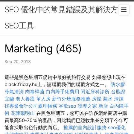
SEO 優化中的常見錯誤及其解決方法-
SEO工具
Marketing (465)
Sep 20, 2013
這些是黑色星​​期五促銷中最好的旅行交易 如果您想出現在
black.friday.hu上，請聯繫我們的聯繫方式之一。
防水膠
冷氣清洗
肉毒桿菌
白內障手術費用
附近牙科診所
台胞證
宜蘭
老人養護 單人房
新竹外燴服務推薦
房屋 漏水
清潔
找專業會計公司處理帳務
谷歌seo
護理之家 新店
白內障手
術
花葬陽明山
在黑色星期五，您可以在許多網絡商店中購
買最高50-70％的產品，因此我們已經收集並分類了今年可
能會採取出色行動的商店。
推薦的室內設計服務
seo優化