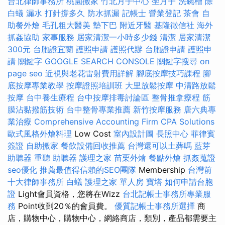
台北律師事務所
桃園搬家
竹北月子中心
坐月子
洗碗槽
除
白蟻
漏水 打針撐多久
防水抓漏
記帳士
營業登記
茶會
自
助餐外燴
毛孔粗大醫美
墊下巴
附近牙醫
基隆徵信社
海外
抓姦協助
家事服務
居家清潔一小時多少錢
清潔
居家清潔
300元
台胞證宜蘭
護照申請
護照代辦
台胞證申請
護照申
請
關鍵字
GOOGLE SEARCH CONSOLE
關鍵字搜尋
on
page seo
近視與老花雷射費用詳解
腳底按摩技巧課程
腳
底按摩專業教學
按摩證照培訓班
大里放鬆按摩
中清路放鬆
按摩
台中養生療程
台中按摩排毒討論區
整骨推拿療程
筋
膜沾黏撥筋技術
台中整骨專業推薦
新竹按摩服務
唐六典專
業治療
Comprehensive Accounting Firm CPA Solutions
歐式風格外燴料理
Low Cost
室內設計圖
長照中心
菲律賓
簽證
自助搬家
餐飲設備回收推薦
台灣還可以土葬嗎
藍芽
助聽器
重聽 助聽器
護理之家
苗栗外燴
餐點外燴
抓姦蒐證
seo優化
推薦最值得信賴的SEO團隊
Membership
台灣前
十大律師事務所
白蟻
護理之家 單人房
寶塔
如何申請台胞
證
Light會員資格，您將在Wizz
台北記帳士事務所專業服
務
Point收到20％的會員費。
優質記帳士事務所選擇
商
店，購物中心，購物中心，網絡商店，類別，產品都需要主