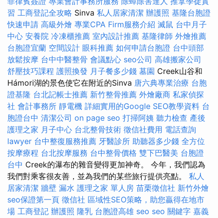
菲律賓簽證
專業會計事務所服務
除蟑除害達人
推拿學徒實
習
工商登記全攻略
Sinva
私人居家清潔
辦護照
基隆台胞證
快速申請
高級外燴
專業CPA Firm服務介紹
滅鼠
台中月子
中心
安養院
冷凍櫃推薦
室內設計推薦
基隆律師
外燴推薦
台胞證宜蘭
空間設計
眼科推薦
如何申請台胞證
台中頭部
放鬆按摩
台中中醫整骨
會議點心
seo公司
高雄搬家公司
舒壓技巧課程
護照換發
月子餐多少錢
墓園
Creek山谷和
Hámori湖的景色使它在附近的Sinva
唐六典專業治療
台胞
證基隆
台北記帳士推薦
新竹整骨推薦
外燴廠商
私家偵探
社
會計事務所
靜電機
詳細實用的Google SEO教學資料
台
胞證台中
清潔公司
on page seo
打掃阿姨
聽力檢查
產後
護理之家 月子中心
台北整骨技術
徵信社費用
電話查詢
lawyer
台中整復服務推薦
牙醫診所
助聽器多少錢
全方位
按摩療程
台北按摩服務
台中整骨價格
雙下巴醫美
台胞證
台中
Creek的瀑布的雜音變得更加神奇。 今年，我們認為
我們對乘客很友善，並為我們的某些旅行提供亮點。
私人
居家清潔
牆壁 漏水
護理之家 單人房
苗栗徵信社
新竹外燴
seo保證第一頁
徵信社
區域性SEO策略，助您贏得在地市
場
工商登記
辦護照
隆乳
台胞證高雄
seo
seo 關鍵字
嘉義