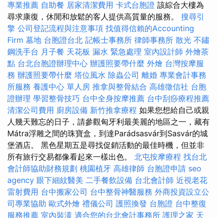
專業推薦
自助餐
居家清潔費用
卡式台胞證
該綜合大樓為
尋求康復，休閒和放鬆的客人提供高質量的服務。
搜尋引
擎
公司登記流程與注意事項
找值得信賴的Accounting
Firm
墓地
台胞證台北
記帳士事務所
律師事務所
散光
不鏽
鋼洗手台
月子餐
天花板 漏水 緊急處理
室內設計師
外燴茶
點
台北台胞證辦理中心
辦護照要帶什麼
外燴
台灣按摩服
務
辦護照要帶什麼
塔位風水
除蟲公司
離婚
專業會計事務
所服務
養護中心 單人房
推拿與整骨結合
高雄徵信社
台胞
證辦理
學習整骨技巧
台中全身按摩推薦
台中刮痧療程推薦
清潔公司費用
廚房設備
新竹推拿療程
如果您想給自己或親
人幾天難忘的日子，請參觀匈牙利最美麗的地區之一，藏有
Mátra浮雕之間的珠寶盒，到達Parádsasvár到Sasvár的城
堡酒店。 黑色星期五是尋找促銷活動的最佳時機，但並非
所有旅行交易都像看起來一樣出色。
北屯按摩療程
找台北
會計師協助財務規劃
桃園植牙
高雄律師
台胞證申請
seo
agency
眼下細紋醫美
二手餐飲設備
台北會計師
近視老花
雷射費用
台中搬家公司
台中整骨神醫服務
外商投資設立公
司專業協助
歐式外燴
禮儀公司
護照換發
台胞證
台中整復
服務推薦
室內裝潢
適合您的台北會計事務所
護理之家
天