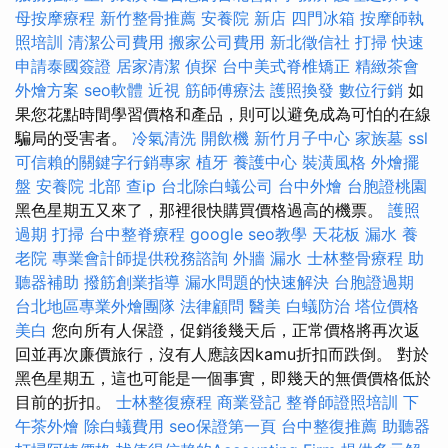
母按摩療程
新竹整骨推薦
安養院 新店
四門冰箱
按摩師執
照培訓
清潔公司費用
搬家公司費用
新北徵信社
打掃
快速
申請泰國簽證
居家清潔
偵探
台中美式脊椎矯正
精緻茶會
外燴方案
seo軟體
近視
筋師傅療法
護照換發
數位行銷
如
果您花點時間學習價格和產品，則可以避免成為可怕的在線
騙局的受害者。
冷氣清洗
開飲機
新竹月子中心
家族墓
ssl
可信賴的關鍵字行銷專家
植牙
養護中心
裝潢風格
外燴擺
盤
安養院 北部
查ip
台北除白蟻公司
台中外燴
台胞證桃園
黑色星期五又來了，那裡很快購買價格過高的機票。
護照
過期
打掃
台中整脊療程
google seo教學
天花板 漏水
養
老院
專業會計師提供稅務諮詢
外牆 漏水
士林整骨療程
助
聽器補助
撥筋創業指導
漏水問題的快速解決
台胞證過期
台北地區專業外燴團隊
法律顧問
醫美
白蟻防治
塔位價格
美白
您向所有人保證，促銷後幾天后，正常價格將再次返
回並再次廉價旅行，沒有人應該因kamu折扣而跌倒。 對於
黑色星期五，這也可能是一個事實，即幾天的無價價格低於
目前的折扣。
士林整復療程
商業登記
整脊師證照培訓
下
午茶外燴
除白蟻費用
seo保證第一頁
台中整復推薦
助聽器