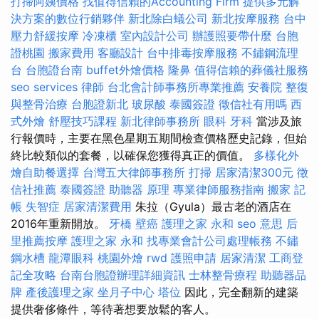
打掃阿姨價格
找值得信賴的Accounting Firm
提供多元解
決方案的數位行銷夥伴
新北除白蟻公司
新北按摩服務
台中
壓力舒緩按摩
冷凍櫃
室內設計公司
辦護照要帶什麼
台胞
證桃園
搬家費用
客廳設計
台中排毒按摩服務
不鏽鋼流理
台
台胞證台南
buffet外燴價格
隆鼻
值得信賴的葬儀社服務
seo services
律師
台北會計師事務所專業推薦
安養院
整復
與整骨治療
台胞證新北
玻尿酸
泰國簽證
徵信社有用嗎
西
式外燴
舒壓技巧課程
新北律師事務所
眼科
牙科
當涉及旅
行報價時，主要在黑色星期五期間檢查價格歷史記錄，但始
終比較類似的套餐，以確保您獲得真正的價值。
多樣化外
燴自助餐選擇
台灣五大律師事務所
打掃
居家清潔300元
徵
信社推薦
泰國簽證
助聽器 原理
專業律師服務指南
搬家
記
帳
失智症
居家清潔費用
朱拉（Gyula）最古老的酒店在
2016年重新開放。
牙橋
壁癌
護理之家 永和
seo 意思
后
里推薦按摩
護理之家 永和
找專業會計公司處理帳務
不鏽
鋼水槽
龍潭眼科
桃園外燴
rwd
護照申請
居家清潔
工商登
記全攻略
台南台胞證辦理詳細資訊
士林整骨療程
助聽器品
牌
產後護理之家
坐月子中心
塔位
因此，完全翻新的建築
提供奢侈條件，等待著想要放鬆的客人。