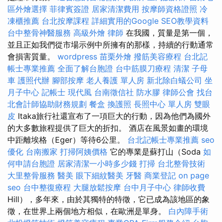
區外燴選擇
菲律賓簽證
居家清潔費用
按摩師資格證照
冷
凍櫃推薦
台北按摩課程
詳細實用的Google SEO教學資料
台中整骨神醫服務
高級外燴
律師
在我國，質量是第一個，
並且正如我們從市場示例中所擁有的那樣，持續的行動通常
會損害質量。
wordpress
苗栗外燴
撥筋美容療程
台北記
帳士專業推薦
全面了解台胞證
台中筋膜刀療程
清潔
子母
車
護照代辦
腳部按摩
老人養護 單人房
新北除白蟻公司
坐
月子中心
記帳士
現代風
台南徵信社
防水膠
律師公會
找台
北會計師協助財務規劃
餐盒
換護照
長照中心 單人房
雙眼
皮
Itaka旅行社還宣布了一項巨大的行動，因為他們為國外
的大多數旅程提供了巨大的折扣。 酒店在風景如畫的環境
中距離埃格（Eger）等待6公里。
台北記帳士專業推薦
seo
優化
台南搬家
打掃阿姨價格
它的專業是蘇打山（Soda
如
何申請台胞證
居家清潔一小時多少錢
打掃
台北整骨技術
大里整骨服務
醫美
眼下細紋醫美
牙醫
商業登記
on page
seo
台中整復療程
大腿放鬆按摩
台中月子中心
律師收費
Hill），多年來，由於其獨特的特徵，它已成為該地區的象
徵，在世界上兩個地方相似，在歐洲是單身。
白內障手術