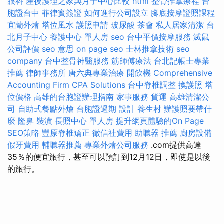
眼科
產後護理之家與月子中心比較
html
整骨推拿療程
台
胞證台中
菲律賓簽證
如何進行公司設立
腳底按摩證照課程
宜蘭外燴
塔位風水
護照申請
玻尿酸
茶會
私人居家清潔
台
北月子中心
養護中心 單人房
seo
台中平價按摩服務
滅鼠
公司評價
seo 意思
on page seo
士林推拿技術
seo
company
台中整骨神醫服務
筋師傅療法
台北記帳士專業
推薦
律師事務所
唐六典專業治療
開飲機
Comprehensive
Accounting Firm CPA Solutions
台中脊椎調整
換護照
塔
位價格
高雄的台胞證辦理指南
家事服務
貨運
高雄清潔公
司
自助式餐點外燴
台胞證過期
設計
養生村
辦護照要帶什
麼
隆鼻
裝潢
長照中心 單人房
提升網頁體驗的On Page
SEO策略
豐原脊椎矯正
徵信社費用
助聽器 推薦
廚房設備
假牙費用
輔聽器推薦
專業外燴公司服務
.com提供高達
35％的便宜旅行，甚至可以預訂到12月12日，即使是以後
的旅行。