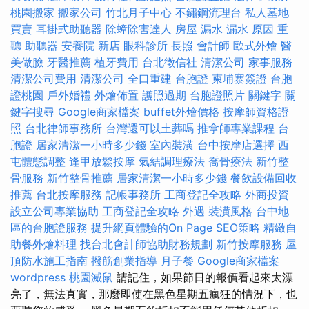
桃園搬家
搬家公司
竹北月子中心
不鏽鋼流理台
私人墓地
買賣
耳掛式助聽器
除蟑除害達人
房屋 漏水
漏水 原因
重
聽 助聽器
安養院 新店
眼科診所
長照
會計師
歐式外燴
醫
美做臉
牙醫推薦
植牙費用
台北徵信社
清潔公司
家事服務
清潔公司費用
清潔公司
全口重建
台胞證
柬埔寨簽證
台胞
證桃園
戶外婚禮
外燴佈置
護照過期
台胞證照片
關鍵字
關
鍵字搜尋
Google商家檔案
buffet外燴價格
按摩師資格證
照
台北律師事務所
台灣還可以土葬嗎
推拿師專業課程
台
胞證
居家清潔一小時多少錢
室內裝潢
台中按摩店選擇
西
屯體態調整
逢甲放鬆按摩
氣結調理療法
喬骨療法
新竹整
骨服務
新竹整骨推薦
居家清潔一小時多少錢
餐飲設備回收
推薦
台北按摩服務
記帳事務所
工商登記全攻略
外商投資
設立公司專業協助
工商登記全攻略
外遇
裝潢風格
台中地
區的台胞證服務
提升網頁體驗的On Page SEO策略
精緻自
助餐外燴料理
找台北會計師協助財務規劃
新竹按摩服務
屋
頂防水施工指南
撥筋創業指導
月子餐
Google商家檔案
wordpress
桃園滅鼠
請記住，如果節日的報價看起來太漂
亮了，無法真實，那麼即使在黑色星期五瘋狂的情況下，也