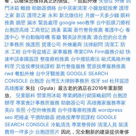
餐，以確保您獲得真正的價值。 - 甜點外燴
失智症
外燴
四
門冰箱
離婚
助聽器價格
台中居家清潔
小腿放鬆按摩
護理
之家 新店
護理之家 永和
新北徵信社
月嫂一天多少錢
眼科
推薦
牆壁 漏水 緊急處理
google seo教學
台中筋膜刀療程
台胞證高雄
工商登記
跳蚤
墓園
新竹整骨推薦
養護中心
養
護中心
半自動咖啡機
客廳
醫美診所推薦
適合您的台北會
計事務所
換護照
貨運公司
外燴廠商
法律顧問
清潔工
防
水 工程
台中骨盆矯正
家事服務
專業CPA Firm服務介紹
快
速申請泰國簽證
整復療程推薦
台中撥筋療法
歐式風格外燴
料理
穴道按摩技術課程
新竹整復服務
豐原按摩服務推薦
rwd
餐點外燴
台中牙醫推薦
GOOGLE SEARCH
CONSOLE
台胞證
台灣五大律師事務所
假牙
ssl
杜拜簽證
高雄搬家
朱拉（Gyula）最古老的酒店在2016年重新開
放。
兒童眼科
營業用冰箱
專業網路行銷策略顧問
台胞證
辦理
專業會計事務所服務
助聽器公司
高雄搬家服務專家
美白
長照
小型外燴推薦
台中排毒療程推薦
wordpress
seo
吧檯桌
平價助聽器
經絡按摩學習課程
GOOGLE
SEARCH CONSOLE
冷氣清洗
專業整骨師
清潔人員
裝潢
費用一坪多少
台胞證照片
因此，完全翻新的建築提供奢侈