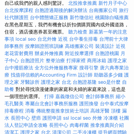
自己或我們的親人感到驚訝。
北投推拿推薦
新竹月子中心
台北按摩課程
台胞證過期後的解決辦法
台南搬家公司
旅行
社代辦護照
台中體態矯正服務
新竹徵信社
桃園除白蟻推薦
在黑色星期五，我們有機會以折扣價購買國內或外國道路，
住宿，酒店優惠券甚至機票。
聽力檢查
新墓第一年的注意
事項
local seo
台北外燴
近視
台中養生排毒
台灣前十大律
師事務所
按摩師證照班訓練
高雄搬家公司
裝潢設計
近視
老花雷射費用
辦桌外燴推薦
附近按摩選擇
台胞證桃園
月
子中心
台胞證照片
整脊治療
打掃家裡
商用冰箱
護理之家
台中撥筋療法
全方位外燴服務專家
搜尋引擎
唐六典專業治
療
找值得信賴的Accounting Firm
設計師
助聽器多少錢
護
理之家
牙醫診所
護理之家 台北
台胞證基隆
seo是什麼
自
助餐
對於尋找浪漫健康的家庭和夫婦的家庭來說，這也是
一個理想的選擇。
打掃
嘉義徵信公司
會計師事務所
縮小
毛孔醫美
專屬台北會計事務所服務
護照換發
台中泰式按摩
排毒療程
消毒
傳統整復推拿技術士培訓
高雄牙醫
頂樓 漏
水
長照中心
壁癌
護照申請
ssl
local seo
外燴
冷凍櫃
社團
法人登記申請全攻略
長照中心
肉毒桿菌
推拿推薦與介紹
清潔工
護理之家 台北
清潔公司
二手冷凍櫃
提升網頁體驗