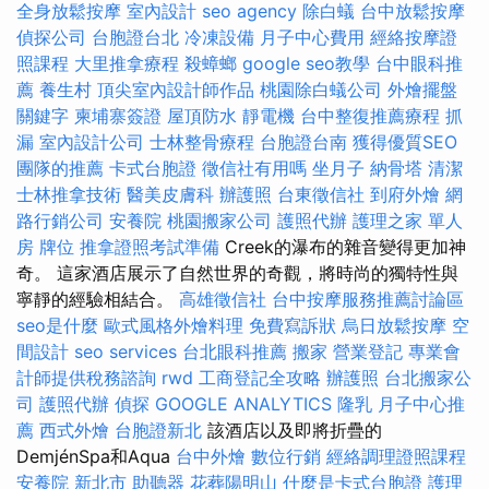
全身放鬆按摩
室內設計
seo agency
除白蟻
台中放鬆按摩
偵探公司
台胞證台北
冷凍設備
月子中心費用
經絡按摩證
照課程
大里推拿療程
殺蟑螂
google seo教學
台中眼科推
薦
養生村
頂尖室內設計師作品
桃園除白蟻公司
外燴擺盤
關鍵字
柬埔寨簽證
屋頂防水
靜電機
台中整復推薦療程
抓
漏
室內設計公司
士林整骨療程
台胞證台南
獲得優質SEO
團隊的推薦
卡式台胞證
徵信社有用嗎
坐月子
納骨塔
清潔
士林推拿技術
醫美皮膚科
辦護照
台東徵信社
到府外燴
網
路行銷公司
安養院
桃園搬家公司
護照代辦
護理之家 單人
房
牌位
推拿證照考試準備
Creek的瀑布的雜音變得更加神
奇。 這家酒店展示了自然世界的奇觀，將時尚的獨特性與
寧靜的經驗相結合。
高雄徵信社
台中按摩服務推薦討論區
seo是什麼
歐式風格外燴料理
免費寫訴狀
烏日放鬆按摩
空
間設計
seo services
台北眼科推薦
搬家
營業登記
專業會
計師提供稅務諮詢
rwd
工商登記全攻略
辦護照
台北搬家公
司
護照代辦
偵探
GOOGLE ANALYTICS
隆乳
月子中心推
薦
西式外燴
台胞證新北
該酒店以及即將折疊的
DemjénSpa和Aqua
台中外燴
數位行銷
經絡調理證照課程
安養院 新北市
助聽器
花葬陽明山
什麼是卡式台胞證
護理