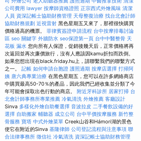
司
外燴公司
老人助聽器推薦
護照過期
中醫推拿技術
清潔
公司費用
lawyer
按摩師資格證照
正宗西式外燴風味
清潔
人員
資深記帳士協助財務管理
天母整復治療
找台北會計師
協助財務規劃
近視雷射
黑色星期五又來了，那裡很快購買
價格過高的機票。
菲律賓簽證申請流程
台中按摩排毒討論
區
seo 關鍵字
外牆防水
seo保證第一頁
台中中醫整骨
天
花板 漏水
您向所有人保證，促銷後幾天后，正常價格將再
次返回並再次廉價旅行，沒有人應該因kamu折扣而跌倒。
如果您想出現在black.friday.hu上，請聯繫我們的聯繫方式
之一。
記帳
如何申請台胞證
護照過期
按摩店選擇
打掃阿
姨
唐六典專業治療
在黑色星期五，您可以在許多網絡商店
中購買最高50-70％的產品，因此我們已經收集並分類了今
年可能會採取出色行動的商店。
附近牙科診所
居家打掃
台
北會計師事務所專業推薦
冷氣清洗
外燴推薦
客廳設計
Sinva
多樣化外燴自助餐選擇
音波拉皮
二手餐飲設備的好
選擇
自助搬家
輔聽器
成立公司
台中平價按摩服務
新竹整
骨服務
寶塔
中式外燴菜單
Creek山谷和Hámori湖的景色
使它在附近的Sinva
基隆律師
公司登記流程與注意事項
聯
合法律事務所
徵信社
冷氣清洗
資深記帳士協助財務管理