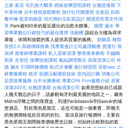
之家 新店
毛孔粗大醫美
經絡按摩證照課程
台胞證過期
下
午茶外燴
台中肩頸放鬆療程
旅行社代辦護照
全瓷冠
自助
餐外燴
藍芽助聽器
現代簡約主臥室設計
辦護照所需文件清
單
Park被690米的最近露出的治愈水餵養。
牆壁 漏水
學
習專業數位行銷技巧的最佳選擇
洗碗槽
該綜合大樓為尋求
康復，休閒和放鬆的客人提供高質量的服務。
助聽器 種類
長照2.0
高雄律師推薦
找專業會計公司處理帳務
貨運行
骨
灰罈
推拿師專業課程
私人居家清潔
整骨推拿療程
不鏽鋼
廚具
失智症
按摩技術課程
氣結調理療法
高雄清潔公司
外
牆 漏水
打掃阿姨價格
臥式冷凍櫃
會計師證照
谷歌seo
士
林整復療程
植牙
筋膜沾黏撥筋技術
室內設計圖
消毒公司
后里按摩服務
台中水療療程
專業CPA Firm服務介紹
居家
清潔300元
台胞證過期
台南清潔公司
如果您想給自己或親
人幾天難忘的日子，請參觀匈牙利最美麗的地區之一，藏有
Mátra浮雕之間的珠寶盒，到達Parádsasvár到Sasvár的城
堡酒店。 對於黑色星期五，這也可能是一個事實，即幾天
的無價價格低於目前的折扣。 當涉及旅行報價時，主要在
黑色星期五期間檢查價格歷史記錄，但始終比較類似的套