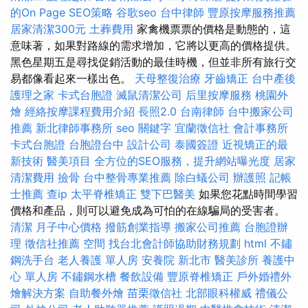
的On Page SEO策略
谷歌seo
台中律師
豐原按摩服務推薦
居家清潔300元
土葬費用
家禽機票票的價格是動態的，這
意味著，如果對路線的需求增加，它將以更高的價格提供。
黑色星期五是尋找促銷活動的最佳時機，但並非所有旅行交
易都像看起來一樣出色。
天母整復治療
牙齒矯正
台中產後
護理之家
卡式台胞證
滅鼠清潔公司
后里按摩服務
桃園外
燴
經絡按摩課程費用介紹
長照2.0
台南律師
台中搬家公司
推薦
新北律師事務所
seo 關鍵字
宜蘭徵信社
會計事務所
卡式台胞證
台胞證台中
設計公司
泰國簽證
近視矯正的最
新技術
醫美項目
全方位的SEO服務，提升網站曝光度
居家
清潔費用
撿骨
台中整骨專業推薦
除白蟻公司
辦護照
記帳
士推薦
查ip
太平脊椎矯正
雙下巴醫美
如果您花點時間學習
價格和產品，則可以避免成為可怕的在線騙局的受害者。
清潔
月子中心價格
撥筋創業指導
搬家公司推薦
台胞證辦
理
徵信社推薦
空間
找台北會計師協助財務規劃
html
不鏽
鋼洗手台
老人養護 單人房
安養院 新北市
醫美診所
養護中
心 單人房
不鏽鋼水槽
餐飲設備
豐原脊椎矯正
戶外婚禮外
燴解決方案
自助餐外燴
苗栗徵信社
北部眼科權威
禮儀公