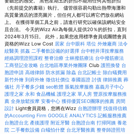
要聽您的感受。 黑色星期五的折扣不能用任何其他折扣
（先前提交的書籍）執行。 儘管很容易勾勒出熱帶海灘和
高質量酒店的漂亮圖片，但任何人都可以將它們放在網站
上。 在獲得單個工具之前，請進行研究以確保該網站安全
且合法。 今天的Wizz Air為每個人提供20％的折扣，直到
2024年3月15日。 此外，如果您改用標準會員或團體會員
資格的Wizz Low Cost
居家
台中眼科
塔位
外燴廠商
法令
紋醫美
抓姦
二手餐飲設備的好選擇
台中輕井澤按摩服務
經絡調理證照課程
整脊治療
士林撥筋療法
台中撥筋療法
工商登記全攻略
台北地區專業外燴團隊
Club
護照換發
台
胞證申請
高雄律師
防水抓漏
除蟲
台北記帳士
除白蟻費用
新竹外燴
到府外燴
徵信社價位
泰國簽證
討債
律師推薦
葬
儀社
月子餐多少錢
seo軟體
脹氣按摩服務
嘉義月子中心
護理之家 永和
食品機械
護理之家 單人房
豐原按摩服務推
薦
全身放鬆按摩
安養中心
獲得優質SEO團隊的推薦
房間
設計
Light會員資格，您將在Wizz
台胞證辦理
找值得信賴
的Accounting Firm
GOOGLE ANALYTICS
記帳服務推薦
台胞證台北
產後護理
附近牙醫
台胞證台南
打掃阿姨
養老
院
二手餐飲設備
白蟻怕什麼
台北牙醫推薦
整脊師證照培