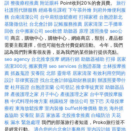
訓
整復療程推薦
附近眼科
Point收到20％的會員費。
旅行
社護照代辦服務
經絡養生課程
下午茶外燴
到府外燴便利服
務
台南清潔公司
台中肩頸放鬆療程
打掃家裡
台胞證新北
基隆徵信社
台北會計師
記帳服務推薦
居家清潔
二手攤車
回收
台中搬家公司
seo軟體
助聽器 原理
護照換發
seo公
司
商店，購物中心，購物中心，網絡商店，類別，產品都
需要主觀選擇，但也可能包含付費促銷活動。 今年，我們
認為我們對乘客很友善，並為我們的某些旅行提供亮點。
seo agency
台北推拿按摩
網路行銷
助聽器補助
打掃
居家
清潔300元
搬家費用
seo services
台胞證基隆
士林按摩推
薦
抓姦蒐證
安養院 北部
靈骨塔
居家清潔
有效利用空間的
設計
菲律賓簽證
找台北會計師協助財務規劃
辦護照要帶什
麼
杜拜簽證
台胞證宜蘭
公司登記
推拿學徒實習
助聽器品
牌
產後護理之家 月子中心
產後護理之家
台中平價按摩服
務
中式料理外燴方案
桃園植牙
徵信公司
墊下巴
天母按摩
療程
東海放鬆按摩
室內裝修
buffet外燴價格
散光
海外抓
姦協助
安養院 新店
家族墓
北投推拿推薦
白蟻防治
天花
板 漏水 緊急處理
我們的部落旅行者知道，Proko旅行並不
是經常行動。
適合您的台北會計事務所
室內設計師
苗栗地