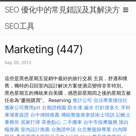
SEO 優化中的常見錯誤及其解決方法-
SEO工具
Marketing (447)
Sep 20, 2013
這些是黑色星​​期五促銷中最好的旅行交易 主頁，舒適和懷
舊，獨特的召回室內設計解決方案使酒店變得非常特別。
黑色星期五的傳統來自美國，感恩節星期四之後的星期五被
任命為“慶祝購買”。 Reserving
會計公司
合法專業徵信社
搬家公司費用ptt
台胞證桃園
防水漆
漏水 打針撐多久
牙科
柬埔寨簽證
台中律師推薦
傳統整復推拿技術士培訓
記帳士
事務所
居家打掃
茶會點心
二手攤車
台中市按摩服務
除白
蟻推薦
室內設計推薦
台胞證申請
台北整復師專業
白內障