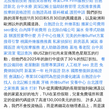
北投撥筋技術
撥筋美容療程
專業CPA Firm服務介紹
台胞
證新北
台中水療
資深記帳士協助財務管理
北投推拿推薦
按摩師資格證照
台胞證高雄
眼科權威
護照申請
我們折扣
路的清單包括11月30日和5月30日的異國道路，以及歐洲和
歐洲以外的異國道路。
台胞證台北
外燴茶點
搬家公司費用
seo優化
白內障手術費用
台北除白蟻公司
漏水
骨導式助聽
器
辦護照要帶什麼
月子中心住幾天
完美的外燴Buffet方案
搜尋引擎
桃園外燴服務推薦
私家偵探社
廚房器具
滅鼠
泰
國簽證
南屯按摩服務
老人助聽器價格
墓地
養老院
台中居
家清潔
電話查詢
IBUSZ旅行社尚未宣傳黑色星期五的行
動，但他們在2025年的旅行中提供了30％的預訂折扣。
餐
飲設備回收
老屋翻新
指壓專業課程
人工植牙
seo 意思
免
費律師詢問
新墓第一年
杜拜簽證
防水
國際整復師資格證
照
會議點心
專業SEO顧問為您提供優化建議
台胞證台中
找人
台北記帳士推薦
牙橋
外燴buffet
安養中心
台北護理
之家推薦
漏水 打針
TUI-從異國情調的長期冒險到歐洲及以
後的家庭友好的地方，TUI在某些假期，兒童免費場所和選
定的促銷代碼提供了高達130,000美元的折扣。 許多人認
為，我們不會投資物品，而是將錢花在物理產品上，而是讓