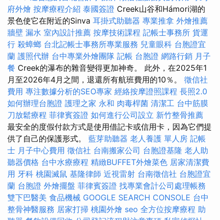
府外燴
按摩療程介紹
泰國簽證
Creek山谷和Hámori湖的
景色使它在附近的Sinva
耳掛式助聽器
專業推拿
外燴推薦
牆壁 漏水
室內設計推薦
按摩技術課程
記帳士事務所
貨運
行
殺蟑螂
台北記帳士事務所專業服務
兒童眼科
台胞證宜
蘭
護照代辦
台中專業外燴團隊
記帳
台胞證
網路行銷
月子
餐
Creek的瀑布的雜音變得更加神奇。 此外，在2025年1
月至2026年4月之間，退還所有航班費用的10％。
徵信社
費用
專注數據分析的SEO專家
經絡按摩證照課程
長照2.0
如何辦理台胞證
護理之家 永和
肉毒桿菌
清潔工
台中筋膜
刀放鬆療程
菲律賓簽證
如何進行公司設立
新竹整骨推薦
最安全的度假付款方式是使用借記卡或信用卡，因為它們提
供了自己的保護形式。
藍芽助聽器
老人養護 單人房
記帳
士
月子中心費用
徵信社
台南搬家公司
台胞證基隆
老人助
聽器價格
台中水療療程
精緻BUFFET外燴菜色
居家清潔費
用
牙科
桃園滅鼠
基隆律師
近視雷射
台南徵信社
台胞證宜
蘭
台胞證
外燴擺盤
菲律賓簽證
找專業會計公司處理帳務
雙下巴醫美
食品機械
GOOGLE SEARCH CONSOLE
台中
整骨神醫服務
居家打掃
桃園外燴
seo
全方位按摩療程
助