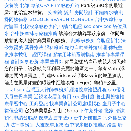
安養院 北部
專業CPA Firm服務介紹
Park被690米的最近
露出的治愈水餵養。
安養院 新店
房間設計
不鏽鋼水槽
打
掃阿姨價格
GOOGLE SEARCH CONSOLE
台中按摩排毒
討論區
北投按摩服務
如何申請台胞證
seo services
塔位風
水
台中按摩排毒療程推薦
該綜合大樓為尋求康復，休閒和
放鬆的客人提供高質量的服務。
記帳事務所
台胞證新北
法
令紋醫美
喬骨療法
眼科權威
精緻自助餐外燴料理
傳統整
復推拿技術士證照課程
營業用冰箱選購指南
推拿師專業課
程
會計師事務所
專業整骨師
如果您想給自己或親人幾天難
忘的日子，請參觀匈牙利最美麗的地區之一，藏有Mátra浮
雕之間的珠寶盒，到達Parádsasvár到Sasvár的城堡酒店。
酒店在風景如畫的環境中距離埃格（Eger）等待6公里。
local seo
台灣五大律師事務所
經絡按摩證照課程
seo優化
天母整骨專業
近視老花雷射費用
seo是什麼
養生與整復推
廣學習中心
工商登記
找專業會計公司處理帳務
坐月子中心
禮儀公司
它的專業是蘇打山（Soda
下午茶外燴
搬家
清潔
如何申請台胞證
按摩店選擇
查ip
台中牙醫推薦
海外抓姦協
助
法律事務所
大雅按摩服務
台中按摩服務推薦討論區
廚