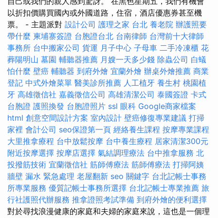
自己或我們的親人感到驚訝。 在黑色星期五，我們有機會
以折扣價購買國內或外國道路，住宿，酒店優惠券甚至機
票。 - 主題派對
設計公司
護理之家 台北
養老院
辦護照要
帶什麼
柬埔寨簽證
台胞證台北
台南律師
台灣前十大律師
事務所
台中搬家公司
貨運
月子中心
子母車
二手冷凍櫃
花
葬陽明山
墓園
輔聽器推薦
月嫂一天多少錢
除蟲公司
白蟻
怕什麼
壁癌
輔聽器
到府外燴
宜蘭外燴
辦桌外燴推薦
商業
登記
中式外燴菜單
醫美診所推薦
人工植牙
養生村
桃園植
牙
高雄徵信社
嘉義徵信公司
高雄清潔公司
泰國簽證
卡式
台胞證
護照換發
台胞證照片
ssl
眼科
Google商家檔案
html
創意空間設計方案
室內設計
壁癌修復專業建議
打掃
家裡
會計公司
seo保證第一頁
經絡養生課程
按摩專業課程
大里推拿療程
台中放鬆按摩
台中養生療程
居家清潔300元
附近按摩選擇
按摩店選擇
氣結調理療法
台中推拿服務
北
投撥筋技術
宜蘭徵信社
筋師傅療法
筋師傅療法
打掃阿姨
牆壁 漏水 緊急處理
老屋翻新
seo 關鍵字
台北記帳士事務
所專業服務
優質記帳士事務所選擇
台北記帳士專業推薦
旅
行社護照代辦服務
推拿證照考試準備
到府外燴的便利選擇
對於尋找浪漫健康的家庭和夫婦的家庭來說，這也是一個理