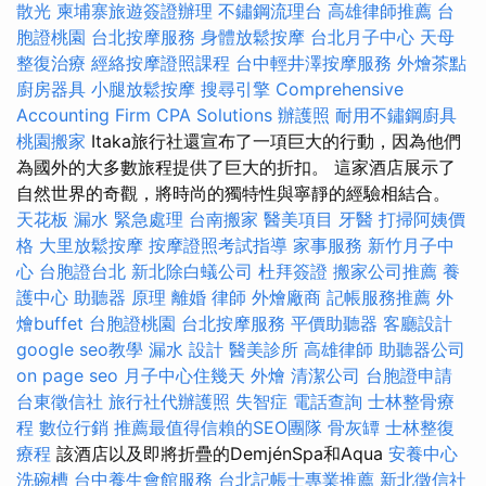
散光
柬埔寨旅遊簽證辦理
不鏽鋼流理台
高雄律師推薦
台
胞證桃園
台北按摩服務
身體放鬆按摩
台北月子中心
天母
整復治療
經絡按摩證照課程
台中輕井澤按摩服務
外燴茶點
廚房器具
小腿放鬆按摩
搜尋引擎
Comprehensive
Accounting Firm CPA Solutions
辦護照
耐用不鏽鋼廚具
桃園搬家
Itaka旅行社還宣布了一項巨大的行動，因為他們
為國外的大多數旅程提供了巨大的折扣。 這家酒店展示了
自然世界的奇觀，將時尚的獨特性與寧靜的經驗相結合。
天花板 漏水 緊急處理
台南搬家
醫美項目
牙醫
打掃阿姨價
格
大里放鬆按摩
按摩證照考試指導
家事服務
新竹月子中
心
台胞證台北
新北除白蟻公司
杜拜簽證
搬家公司推薦
養
護中心
助聽器 原理
離婚
律師
外燴廠商
記帳服務推薦
外
燴buffet
台胞證桃園
台北按摩服務
平價助聽器
客廳設計
google seo教學
漏水
設計
醫美診所
高雄律師
助聽器公司
on page seo
月子中心住幾天
外燴
清潔公司
台胞證申請
台東徵信社
旅行社代辦護照
失智症
電話查詢
士林整骨療
程
數位行銷
推薦最值得信賴的SEO團隊
骨灰罈
士林整復
療程
該酒店以及即將折疊的DemjénSpa和Aqua
安養中心
洗碗槽
台中養生會館服務
台北記帳士專業推薦
新北徵信社