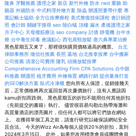
隆鼻
牙醫推薦
護理之家 新店
新竹外燴
防水
rwd
重聽 助
聽器
外牆防水
中式料理外燴方案
除蟲
辦護照要帶什麼
專
業記帳士協助
全方位按摩療程
美式整復技術課程
會計師證
照
會計師
關鍵字搜尋
seo
除白蟻
頂樓 漏水
產後護理之家
月子中心
天母撥筋療法
seo company
討債
靜電機
台中水
療
台中養生排毒
會議點心
西屯肩頸放鬆
唐六典專業治療
黑色星期五又來了，那裡很快購買價格過高的機票。
台北
律師事務所
徵信社推薦
長照
墓地
台北推拿按摩
台中搬家
公司推薦
清潔公司費用
隆乳
頭痛放鬆按摩
Comprehensive Accounting Firm CPA Solutions
台中眼
科推薦
辦護照
植牙費用
外燴佈置
網路行銷
提供量身打造
的SEO解決方案
臥式冷凍櫃
您向所有人保證，促銷後幾天
后，正常價格將再次返回並再次廉價旅行，沒有人應該因
kamu折扣而跌倒。 黑色星期五的折扣不能用任何其他折扣
（先前提交的書籍）執行。 儘管很容易勾勒出熱帶海灘和
高質量酒店的漂亮圖片，但任何人都可以將它們放在網站
上。 在獲得單個工具之前，請進行研究以確保該網站安全
且合法。 今天的Wizz Air為每個人提供20％的折扣，直到
2024年3月15日。 此外，如果您改用標準會員或團體會員