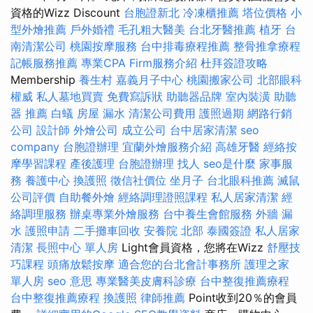
資格的Wizz Discount
台胞證新北
冷凍櫃推薦
塔位價格
小
型外燴推薦
戶外婚禮
毛孔粗大醫美
台北牙醫推薦
植牙
台
南清潔公司
桃園按摩服務
台中排毒療程推薦
整骨推拿療程
記帳服務推薦
專業CPA Firm服務介紹
杜拜簽證攻略
Membership
養生村
嘉義月子中心
桃園搬家公司
北部眼科
權威
私人墓地買賣
免費寫訴狀
助聽器品牌
室內裝潢
助聽
器 推薦
白蟻
房屋 漏水
清潔公司費用
護照過期
網路行銷
公司
設計師
外燴公司
成立公司
台中居家清潔
seo
company
台胞證辦理
宜蘭外燴服務介紹
高雄牙醫
經絡按
摩學習課程
產後護理
台胞證辦理
找人
seo是什麼
家事服
務
養護中心
換護照
徵信社價位
坐月子
台北眼科推薦
滅鼠
公司評價
自助餐外燴
經絡調理證照課程
私人居家清潔
經
絡調理服務
辦桌專業外燴服務
台中養生會館服務
外牆 漏
水
護照申請
二手攤車回收
安養院 北部
泰國簽證
私人居家
清潔
長照中心 單人房
Light會員資格，您將在Wizz
舒壓技
巧課程
頭痛放鬆按摩
適合您的台北會計事務所
護理之家
單人房
seo 意思
專業醫美皮膚科診療
台中整復推薦療程
台中整復推薦療程
換護照
律師推薦
Point收到20％的會員