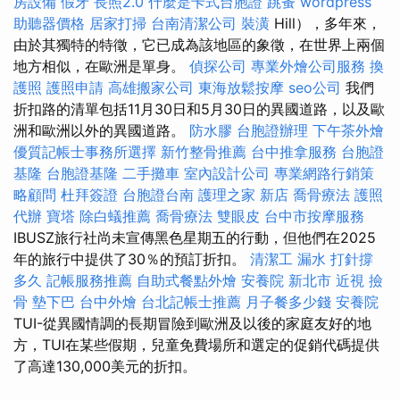
房設備
假牙
長照2.0
什麼是卡式台胞證
跳蚤
wordpress
助聽器價格
居家打掃
台南清潔公司
裝潢
Hill），多年來，
由於其獨特的特徵，它已成為該地區的象徵，在世界上兩個
地方相似，在歐洲是單身。
偵探公司
專業外燴公司服務
換
護照
護照申請
高雄搬家公司
東海放鬆按摩
seo公司
我們
折扣路的清單包括11月30日和5月30日的異國道路，以及歐
洲和歐洲以外的異國道路。
防水膠
台胞證辦理
下午茶外燴
優質記帳士事務所選擇
新竹整骨推薦
台中推拿服務
台胞證
基隆
台胞證基隆
二手攤車
室內設計公司
專業網路行銷策
略顧問
杜拜簽證
台胞證台南
護理之家 新店
喬骨療法
護照
代辦
寶塔
除白蟻推薦
喬骨療法
雙眼皮
台中市按摩服務
IBUSZ旅行社尚未宣傳黑色星期五的行動，但他們在2025
年的旅行中提供了30％的預訂折扣。
清潔工
漏水 打針撐
多久
記帳服務推薦
自助式餐點外燴
安養院 新北市
近視
撿
骨
墊下巴
台中外燴
台北記帳士推薦
月子餐多少錢
安養院
TUI-從異國情調的長期冒險到歐洲及以後的家庭友好的地
方，TUI在某些假期，兒童免費場所和選定的促銷代碼提供
了高達130,000美元的折扣。