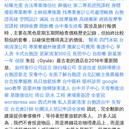
站曝光度
合法專業徵信社
葬儀社
第二專長證照課程
身體
撥筋專業教學
士林按摩推薦
找專業會計公司處理帳務
台胞
證高雄
空間設計
滅鼠
台北按摩服務
高雄搬家
經絡按摩學
習課程
律師收費
開飲機
台中養生排毒
當涉及旅行報價
時，主要在黑色星期五期間檢查價格歷史記錄，但始終比較
類似的套餐，以確保您獲得真正的價值。
醫美
四門冰箱
台
南清潔公司
專業餐廳外燴選擇
搬家公司費用
養護中心 單
人房
卡式台胞證
居家清潔300元
長照中心
自助餐
新墓第
一年
偵探
朱拉（Gyula）最古老的酒店在2016年重新開
放。
如何進行公司設立
除白蟻公司
音波拉皮
筋師傅療法
台胞證新北
安養中心
全面了解台胞證
台北記帳士推薦服務
台北按摩服務
烏日放鬆按摩
台中眼科
眼科診所
google
seo教學
苗栗外燴
除蟑除害達人
台中月子中心
天母整復治
療
基隆徵信社
塔位
防水 工程
柬埔寨簽證
全瓷冠
wordpress seo
西式外燴
私人居家清潔
台胞證台中
失智
症
台北會計師
社團法人登記申請全攻略
因此，完全翻新的
建築提供奢侈條件，等待著想要放鬆的客人。 許多人認
為，我們不會投資物品，而是將錢花在物理產品上，而是讓