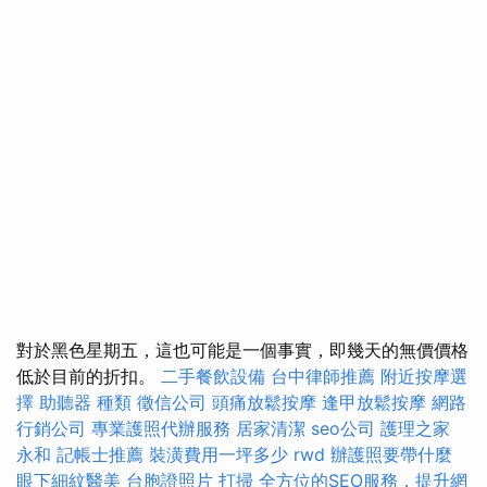
對於黑色星期五，這也可能是一個事實，即幾天的無價價格
低於目前的折扣。
二手餐飲設備
台中律師推薦
附近按摩選
擇
助聽器 種類
徵信公司
頭痛放鬆按摩
逢甲放鬆按摩
網路
行銷公司
專業護照代辦服務
居家清潔
seo公司
護理之家
永和
記帳士推薦
裝潢費用一坪多少
rwd
辦護照要帶什麼
眼下細紋醫美
台胞證照片
打掃
全方位的SEO服務，提升網