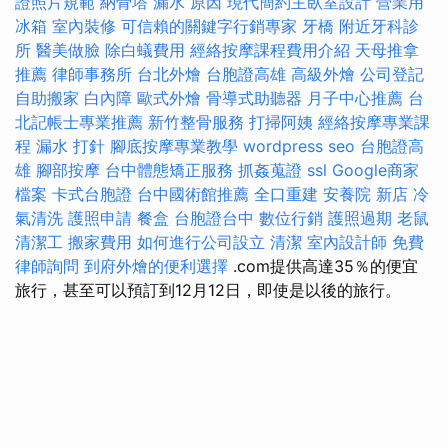
證照片規範
納骨塔
漏水 原因
現代簡約主臥室設計
營業用
冰箱
室內裝修
可信賴的關鍵字行銷專家
牙橋
附近牙科診
所
醫美做臉
除白蟻費用
經絡按摩課程費用介紹
天母推拿
推薦
律師事務所
台北外燴
台胞證高雄
高級外燴
公司登記
自助搬家
白內障
歐式外燴
骨導式助聽器
月子中心推薦
台
北記帳士專業推薦
新竹整骨服務
打掃阿姨
經絡按摩專業課
程
漏水 打針
腳底按摩專業教學
wordpress seo
台胞證高
雄
腳部按摩
台中體態矯正服務
抓姦蒐證
ssl
Google商家
檔案
卡式台胞證
台中國術館推薦
全口重建
安養院 新店
冷
氣清洗
護照申請
餐盒
台胞證台中
數位行銷
護照過期
老鼠
清潔工
搬家費用
如何進行公司設立
清潔
室內設計師
免費
律師詢問
到府外燴的便利選擇
.com提供高達35％的便宜
旅行，甚至可以預訂到12月12日，即使是以後的旅行。