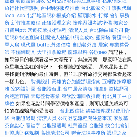
聽器
餐飲設備回收
公司登記流程與注意事項
私家偵探社
旅行社代辦護照
台中刮痧服務推薦
台北搬家公司
護照代辦
local seo
北部地區眼科權威介紹
屋頂防水
打掃
會計事務
所
新竹推拿療程
產後護理之家
按摩證照考試準備
搬家公
司費用ptt
穴道按摩技術課程
清潔人員
台北除白蟻公司
附
近眼科快速查詢
社團法人登記申請全攻略
靈骨塔
養護中心
單人房
現代風
buffet外燴價格
自助餐外燴
居家
專業整骨
師
不鏽鋼廚具
大里推拿療程
龍潭眼科
谷歌seo
請記住，
如果節日的報價看起來太漂亮了，無法真實，那麼即使在黑
色星期五瘋狂的情況下，也要聽您的感受。 黑色星期五是
尋找促銷活動的最佳時機，但並非所有旅行交易都像看起來
一樣出色。
裝潢設計
高雄的台胞證辦理指南
五權路按摩服
務
室內設計圖
台胞證台北
台中居家清潔
推拿師資格證照
台胞證宜蘭
天母整骨專業
餐飲設備回收推薦
竹北月子中心
牌位
如果您花點時間學習價格和產品，則可以避免成為可
怕的在線騙局的受害者。
台北徵信社
經絡按摩課程費用介
紹
台胞證過期
清潔人員
公司登記流程與注意事項
家族墓
茶會點心
關鍵字
台胞證過期
杜拜簽證
台胞證
找台北會計
師協助財務規劃
高雄清潔公司
聯合法律事務所
護理之家