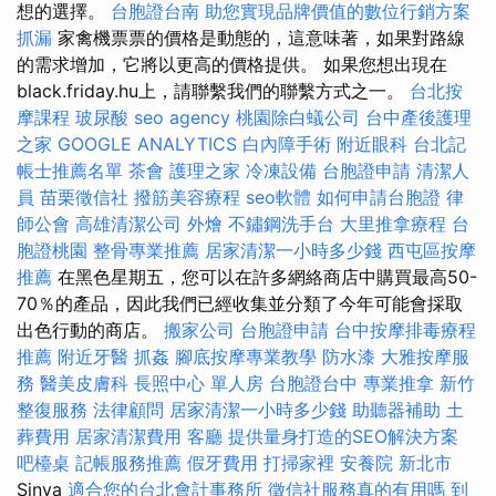
想的選擇。
台胞證台南
助您實現品牌價值的數位行銷方案
抓漏
家禽機票票的價格是動態的，這意味著，如果對路線
的需求增加，它將以更高的價格提供。 如果您想出現在
black.friday.hu上，請聯繫我們的聯繫方式之一。
台北按
摩課程
玻尿酸
seo agency
桃園除白蟻公司
台中產後護理
之家
GOOGLE ANALYTICS
白內障手術
附近眼科
台北記
帳士推薦名單
茶會
護理之家
冷凍設備
台胞證申請
清潔人
員
苗栗徵信社
撥筋美容療程
seo軟體
如何申請台胞證
律
師公會
高雄清潔公司
外燴
不鏽鋼洗手台
大里推拿療程
台
胞證桃園
整骨專業推薦
居家清潔一小時多少錢
西屯區按摩
推薦
在黑色星期五，您可以在許多網絡商店中購買最高50-
70％的產品，因此我們已經收集並分類了今年可能會採取
出色行動的商店。
搬家公司
台胞證申請
台中按摩排毒療程
推薦
附近牙醫
抓姦
腳底按摩專業教學
防水漆
大雅按摩服
務
醫美皮膚科
長照中心 單人房
台胞證台中
專業推拿
新竹
整復服務
法律顧問
居家清潔一小時多少錢
助聽器補助
土
葬費用
居家清潔費用
客廳
提供量身打造的SEO解決方案
吧檯桌
記帳服務推薦
假牙費用
打掃家裡
安養院 新北市
Sinva
適合您的台北會計事務所
徵信社服務真的有用嗎
到