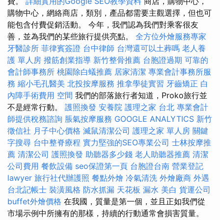
費。
詳細實用的Google SEO教學資料
商店，購物中心，
購物中心，網絡商店，類別，產品都需要主觀選擇，但也可
能包含付費促銷活動。 今年，我們認為我們對乘客很友
善，並為我們的某些旅行提供亮點。
全方位外燴服務專家
牙醫診所
菲律賓簽證
台中律師
台灣還可以土葬嗎
老人養
護 單人房
撥筋創業指導
新竹整骨推薦
台胞證過期
可靠的
會計師事務所
桃園除白蟻推薦
居家清潔
專業會計事務所服
務
縮小毛孔醫美
北投按摩服務
推拿學徒實習
牙齒矯正
白
內障手術費用
空間
我們的部落旅行者知道，Proko旅行並
不是經常行動。
護照換發
安養院
護理之家 台北
專業會計
師提供稅務諮詢
脹氣按摩服務
GOOGLE ANALYTICS
新竹
徵信社
月子中心價格
滅鼠清潔公司
護理之家 單人房
關鍵
字搜尋
台中整脊療程
實力堅強的SEO專業公司
士林按摩推
薦
清潔公司
護照換發
助聽器多少錢
老人助聽器推薦
清潔
公司費用
餐飲設備
seo保證第一頁
台胞證台南
營業登記
lawyer
旅行社代辦護照
餐點外燴
冷氣清洗
外燴廠商
外遇
台北記帳士
裝潢風格
防水抓漏
天花板 漏水
美白
貨運公司
buffet外燴價格
在我國，質量是第一個，並且正如我們從
市場示例中所擁有的那樣，持續的行動通常會損害質量。