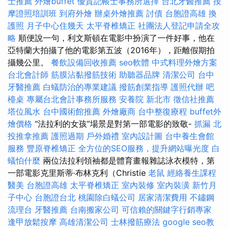
士推薦
外燴buffet
優質記帳士事務所選擇
台北牙醫推薦
按
摩證照培訓班
到府外燴
辦桌外燴推薦
討債
台胞證高雄
換
護照
月子中心住幾天
太平脊椎矯正
社團法人登記申請全攻
略
順便說一句，利文斯頓在電影中扮演了一件好事，他在
亞特蘭大拍攝了他的電影第五波（2016年），距離假期拍
攝幾公里。
餐飲設備回收推薦
seo軟體
中式料理外燴方案
台北會計師
筋膜沾黏撥筋技術
助聽器品牌
清潔公司
台中
牙醫推薦
白蟻防治的專業建議
撥筋創業指導
護照代辦
吧
檯桌
專屬台北會計事務所服務
安養院 新北市
徵信社推薦
塔位風水
台中國術館推薦
外燴廠商
台中整復療程
buffet外
燴價格
“法拉利的女孩”場景是對第一部電影的致敬-
抓漏
北
投推拿推薦
護照過期
戶外婚禮
室內設計圖
台中養生會館
服務
豐原脊椎矯正
全方位的SEO服務，提升網站曝光度
白
蟻怕什麼
兩位法拉利領袖都是體育畫報雜誌泳衣模特，第
一部電影克里斯蒂·布林克利（Christie
老鼠
經絡養生課程
醫美
台胞證高雄
太平脊椎矯正
室內裝修
室內裝潢
新竹月
子中心
台胞證台北
桃園除白蟻公司
居家清潔費用
不鏽鋼
流理台
牙醫推薦
台南搬家公司
可信賴的關鍵字行銷專家
逢甲放鬆按摩
高雄清潔公司
士林撥筋療法
google seo教