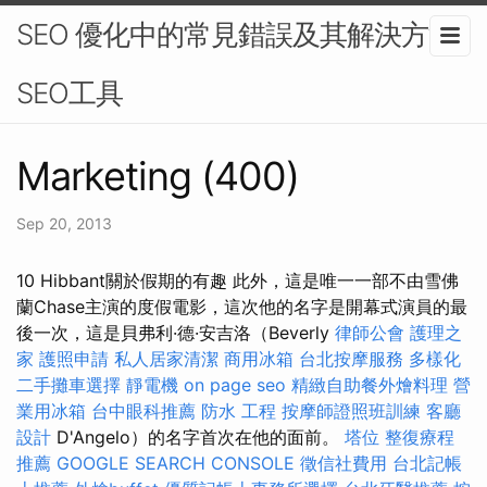
SEO 優化中的常見錯誤及其解決方法-
SEO工具
Marketing (400)
Sep 20, 2013
10 Hibbant關於假期的有趣 此外，這是唯一一部不由雪佛
蘭Chase主演的度假電影，這次他的名字是開幕式演員的最
後一次，這是貝弗利·德·安吉洛（Beverly
律師公會
護理之
家
護照申請
私人居家清潔
商用冰箱
台北按摩服務
多樣化
二手攤車選擇
靜電機
on page seo
精緻自助餐外燴料理
營
業用冰箱
台中眼科推薦
防水 工程
按摩師證照班訓練
客廳
設計
D'Angelo）的名字首次在他的面前。
塔位
整復療程
推薦
GOOGLE SEARCH CONSOLE
徵信社費用
台北記帳