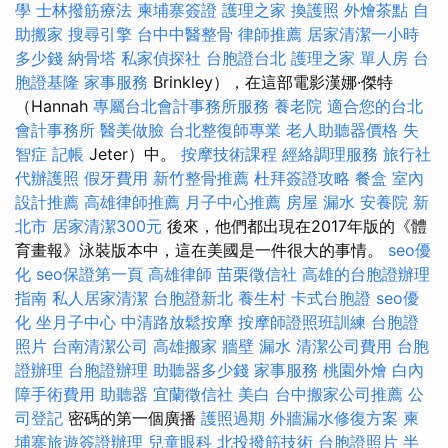
學
士林撥筋療法
柬埔寨簽證
護理之家
換護照
外燴茶點
自
助搬家
搜尋引擎
台中中醫整骨
律師推薦
居家清潔一小時
多少錢
納骨塔
私家偵探社
台胞證台北
護理之家 單人房
台
胞證基隆
家事服務
Brinkley），在這部電影漢娜·傑特
（Hannah
專屬台北會計事務所服務
養老院
適合您的台北
會計事務所
醫美做臉
台北整復師專業
老人助聽器價格
失
智症
記帳
Jeter）中。
按摩技術課程
經絡調理服務
旅行社
代辦護照
假牙費用
新竹整骨推薦
杜拜簽證攻略
餐盒
室內
設計推薦
高雄律師推薦
月子中心推薦
房屋 漏水
安養院 新
北市
居家清潔300元
後來，他們都出現在2017年版的《體
育畫報》泳裝版本中，這在美國是一件很大的事情。
seo優
化
seo保證第一頁
高雄律師
苗栗徵信社
高雄的台胞證辦理
指南
私人居家清潔
台胞證新北
養生村
卡式台胞證
seo優
化
坐月子中心
中清路放鬆按摩
按摩師證照班訓練
台胞證
照片
台南清潔公司
高雄搬家
牆壁 漏水
清潔公司費用
台胞
證辦理
台胞證辦理
助聽器多少錢
家事服務
桃園外燴
白內
障手術費用
助聽器
宜蘭徵信社
美白
台中搬家公司推薦
公
司登記
密碼的第一個廣播
護照過期
外牆漏水修復方案
柬
埔寨旅遊簽證辦理
兒童眼科
北投撥筋技術
台胞證照片
半