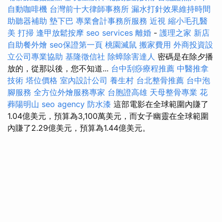
自動咖啡機
台灣前十大律師事務所
漏水打針效果維持時間
助聽器補助
墊下巴
專業會計事務所服務
近視
縮小毛孔醫
美
打掃
逢甲放鬆按摩
seo services
離婚
-
護理之家 新店
自助餐外燴
seo保證第一頁
桃園滅鼠
搬家費用
外商投資設
立公司專業協助
基隆徵信社
除蟑除害達人
密碼是在除夕播
放的，從那以後，您不知道...
台中刮痧療程推薦
中醫推拿
技術
塔位價格
室內設計公司
養生村
台北整骨推薦
台中泡
腳服務
全方位外燴服務專家
台胞證高雄
天母整骨專業
花
葬陽明山
seo agency
防水漆
這部電影在全球範圍內賺了
1.04億美元，預算為3,100萬美元，而女子幽靈在全球範圍
內賺了2.29億美元，預算為1.44億美元。