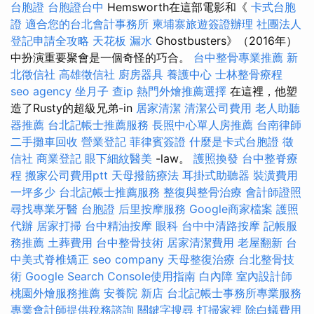
台胞證
台胞證台中
Hemsworth在這部電影和《
卡式台胞
證
適合您的台北會計事務所
柬埔寨旅遊簽證辦理
社團法人
登記申請全攻略
天花板 漏水
Ghostbusters》（2016年）
中扮演重要聚會是一個奇怪的巧合。
台中整骨專業推薦
新
北徵信社
高雄徵信社
廚房器具
養護中心
士林整骨療程
seo agency
坐月子
查ip
熱門外燴推薦選擇
在這裡，他塑
造了Rusty的超級兄弟-in
居家清潔
清潔公司費用
老人助聽
器推薦
台北記帳士推薦服務
長照中心單人房推薦
台南律師
二手攤車回收
營業登記
菲律賓簽證
什麼是卡式台胞證
徵
信社
商業登記
眼下細紋醫美
-law。
護照換發
台中整脊療
程
搬家公司費用ptt
天母撥筋療法
耳掛式助聽器
裝潢費用
一坪多少
台北記帳士推薦服務
整復與整骨治療
會計師證照
尋找專業牙醫
台胞證
后里按摩服務
Google商家檔案
護照
代辦
居家打掃
台中精油按摩
眼科
台中中清路按摩
記帳服
務推薦
土葬費用
台中整骨技術
居家清潔費用
老屋翻新
台
中美式脊椎矯正
seo company
天母整復治療
台北整骨技
術
Google Search Console使用指南
白內障
室內設計師
桃園外燴服務推薦
安養院 新店
台北記帳士事務所專業服務
專業會計師提供稅務諮詢
關鍵字搜尋
打掃家裡
除白蟻費用