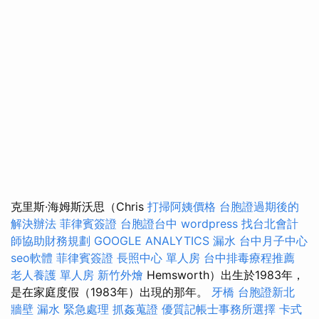
克里斯·海姆斯沃思（Chris
打掃阿姨價格
台胞證過期後的
解決辦法
菲律賓簽證
台胞證台中
wordpress
找台北會計
師協助財務規劃
GOOGLE ANALYTICS
漏水
台中月子中心
seo軟體
菲律賓簽證
長照中心 單人房
台中排毒療程推薦
老人養護 單人房
新竹外燴
Hemsworth）出生於1983年，
是在家庭度假（1983年）出現的那年。
牙橋
台胞證新北
牆壁 漏水 緊急處理
抓姦蒐證
優質記帳士事務所選擇
卡式