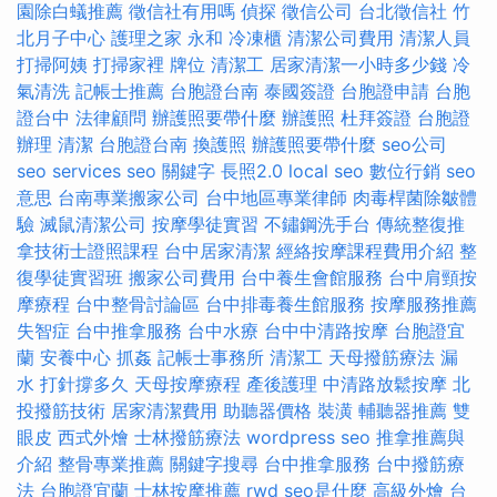
園除白蟻推薦
徵信社有用嗎
偵探
徵信公司
台北徵信社
竹
北月子中心
護理之家 永和
冷凍櫃
清潔公司費用
清潔人員
打掃阿姨
打掃家裡
牌位
清潔工
居家清潔一小時多少錢
冷
氣清洗
記帳士推薦
台胞證台南
泰國簽證
台胞證申請
台胞
證台中
法律顧問
辦護照要帶什麼
辦護照
杜拜簽證
台胞證
辦理
清潔
台胞證台南
換護照
辦護照要帶什麼
seo公司
seo services
seo 關鍵字
長照2.0
local seo
數位行銷
seo
意思
台南專業搬家公司
台中地區專業律師
肉毒桿菌除皺體
驗
滅鼠清潔公司
按摩學徒實習
不鏽鋼洗手台
傳統整復推
拿技術士證照課程
台中居家清潔
經絡按摩課程費用介紹
整
復學徒實習班
搬家公司費用
台中養生會館服務
台中肩頸按
摩療程
台中整骨討論區
台中排毒養生館服務
按摩服務推薦
失智症
台中推拿服務
台中水療
台中中清路按摩
台胞證宜
蘭
安養中心
抓姦
記帳士事務所
清潔工
天母撥筋療法
漏
水 打針撐多久
天母按摩療程
產後護理
中清路放鬆按摩
北
投撥筋技術
居家清潔費用
助聽器價格
裝潢
輔聽器推薦
雙
眼皮
西式外燴
士林撥筋療法
wordpress seo
推拿推薦與
介紹
整骨專業推薦
關鍵字搜尋
台中推拿服務
台中撥筋療
法
台胞證宜蘭
士林按摩推薦
rwd
seo是什麼
高級外燴
台