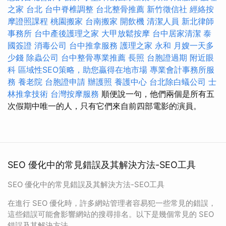
之家 台北
台中脊椎調整
台北整骨推薦
新竹徵信社
經絡按
摩證照課程
桃園搬家
台南搬家
開飲機
清潔人員
新北律師
事務所
台中產後護理之家
大甲放鬆按摩
台中居家清潔
泰
國簽證
消毒公司
台中推拿服務
護理之家 永和
月嫂一天多
少錢
除蟲公司
台中整骨專業推薦
長照
台胞證過期
附近眼
科
區域性SEO策略，助您贏得在地市場
專業會計事務所服
務
養老院
台胞證申請
辦護照
養護中心
台北除白蟻公司
士
林推拿技術
台灣按摩服務
順便說一句，他們兩個是所有五
次假期中唯一的人，只有它們來自前四部電影的演員。
SEO 優化中的常見錯誤及其解決方法-SEO工具
SEO 優化中的常見錯誤及其解決方法-SEO工具
在進行 SEO 優化時，許多網站管理者容易犯一些常見的錯誤，
這些錯誤可能會影響網站的搜尋排名。以下是幾個常見的 SEO
錯誤及其解決方法。