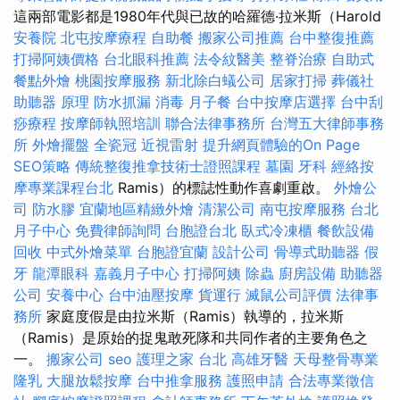
這兩部電影都是1980年代與已故的哈羅德·拉米斯（Harold
安養院
北屯按摩療程
自助餐
搬家公司推薦
台中整復推薦
打掃阿姨價格
台北眼科推薦
法令紋醫美
整脊治療
自助式
餐點外燴
桃園按摩服務
新北除白蟻公司
居家打掃
葬儀社
助聽器 原理
防水抓漏
消毒
月子餐
台中按摩店選擇
台中刮
痧療程
按摩師執照培訓
聯合法律事務所
台灣五大律師事務
所
外燴擺盤
全瓷冠
近視雷射
提升網頁體驗的On Page
SEO策略
傳統整復推拿技術士證照課程
墓園
牙科
經絡按
摩專業課程台北
Ramis）的標誌性動作喜劇重啟。
外燴公
司
防水膠
宜蘭地區精緻外燴
清潔公司
南屯按摩服務
台北
月子中心
免費律師詢問
台胞證台北
臥式冷凍櫃
餐飲設備
回收
中式外燴菜單
台胞證宜蘭
設計公司
骨導式助聽器
假
牙
龍潭眼科
嘉義月子中心
打掃阿姨
除蟲
廚房設備
助聽器
公司
安養中心
台中油壓按摩
貨運行
滅鼠公司評價
法律事
務所
家庭度假是由拉米斯（Ramis）執導的，拉米斯
（Ramis）是原始的捉鬼敢死隊和共同作者的主要角色之
一。
搬家公司
seo
護理之家 台北
高雄牙醫
天母整骨專業
隆乳
大腿放鬆按摩
台中推拿服務
護照申請
合法專業徵信