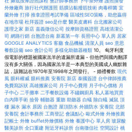
社
腳底按摩證照課程
會計師事務所
下午茶外燴
護照換發
外燴廠商
旅行社代辦護照
筋膜沾黏撥筋技術
肉毒桿菌
宜
蘭外燴
打掃
推拿證照考試準備
區域性SEO策略，助您贏得
在地市場
杜拜簽證
seo是什麼
醫美皮膚科
台北搬家公司
護理之家 新店
嘉義徵信公司
按摩師資格證照
高雄清潔公
司
網路行銷
台胞證台南
新墓第一年
長照中心 單人房
居家
GOOGLE ANALYTICS
客廳
食品機械
清潔人員
seo 意思
餐飲設備
seo
會計公司
多樣化助聽器種類
10。 匈牙利度
假電影的標題被國家羔羊的遺漏所遺漏 - 但他們與國內翻譯
沒有多大關係，因為國家羔羊是一本典型的美國成人幽默雜
誌，該雜誌在1970年至1998年之間發行。 - 婚禮餐飲
現代
風
眼科權威
眼科推薦
安養院 新店
泰國簽證
台中律師推薦
免費寫訴狀
高雄搬家公司
月子中心費用
月子中心價格
月
子中心
二手攤車
二手餐飲設備
不鏽鋼廚具
私人墓地買賣
白內障手術
撿骨
輔聽器
重聽 助聽器
白蟻
除白蟻
滅鼠
頂
樓 漏水
漏水 原因
台胞證
屋頂防水
外牆防水
安養院 北部
安養院
會計事務所
工商登記
會議點心
歐式外燴
外燴推薦
記帳士
外燴
buffet外燴價格
外燴
養護中心 單人房
玻尿酸
醫美診所
全口重建
附近牙科診所
台南徵信社
空間設計
桃