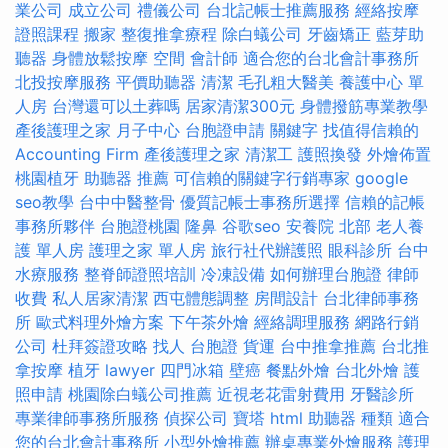
業公司
成立公司
禮儀公司
台北記帳士推薦服務
經絡按摩
證照課程
搬家
整復推拿療程
除白蟻公司
牙齒矯正
藍芽助
聽器
身體放鬆按摩
空間
會計師
適合您的台北會計事務所
北投按摩服務
平價助聽器
清潔
毛孔粗大醫美
養護中心 單
人房
台灣還可以土葬嗎
居家清潔300元
身體撥筋專業教學
產後護理之家 月子中心
台胞證申請
關鍵字
找值得信賴的
Accounting Firm
產後護理之家
清潔工
護照換發
外燴佈置
桃園植牙
助聽器 推薦
可信賴的關鍵字行銷專家
google
seo教學
台中中醫整骨
優質記帳士事務所選擇
信賴的記帳
事務所夥伴
台胞證桃園
隆鼻
谷歌seo
安養院 北部
老人養
護 單人房
護理之家 單人房
旅行社代辦護照
眼科診所
台中
水療服務
整脊師證照培訓
冷凍設備
如何辦理台胞證
律師
收費
私人居家清潔
西屯體態調整
房間設計
台北律師事務
所
歐式料理外燴方案
下午茶外燴
經絡調理服務
網路行銷
公司
杜拜簽證攻略
找人
台胞證
貨運
台中推拿推薦
台北推
拿按摩
植牙
lawyer
四門冰箱
壁癌
餐點外燴
台北外燴
護
照申請
桃園除白蟻公司推薦
近視老花雷射費用
牙醫診所
專業律師事務所服務
偵探公司
寶塔
html
助聽器 種類
適合
您的台北會計事務所
小型外燴推薦
辦桌專業外燴服務
護理