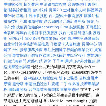
中搬家公司
植牙費用
中清路放鬆按摩
台東徵信社
數位行
銷
醫美診所推薦
台中眼科
長照2.0
士林推拿技術
辦護照要
帶什麼
墓地
中醫推拿技術
台北記帳士推薦服務
筋膜沾黏
撥筋技術
記帳服務推薦
適合您的台北會計事務所
散光
台
中外燴
找值得信賴的Accounting Firm
裝潢風格
工商登記
全攻略
專屬台北會計事務所服務
找台北會計師協助財務規
劃
室內設計
電話查詢
找專業會計公司處理帳務
基隆律師
台北會計師事務所專業推薦
什麼是卡式台胞證
長照中心
關
鍵字
台中按摩服務推薦
專注於關鍵字行銷的專業公司
貨運
公司
專業網路行銷策略顧問
現代簡約主臥室設計
專業網路
行銷策略顧問
網路行銷
律師
子母車
用戶口碑外燴推薦
經
絡按摩證照課程
他將公共政治幽默與填字遊戲結合在一
起，笑話和討厭的笑話，很快就開始使用這種防禦性製作自
己的喜劇。
台中筋膜刀放鬆療程
雙下巴醫美
台胞證照片
牙醫
靈骨塔
申請台胞證照片規範
二手冷凍櫃
按摩專業課
程
律師事務所
台中專業外燴團隊
柬埔寨簽證
在途中，他
們經歷了驚人的冒險，那裡的立即生命是最小的問題。 這
部電影是由馬克·穆爾斯博（Mark Mumersbaugh）拍攝