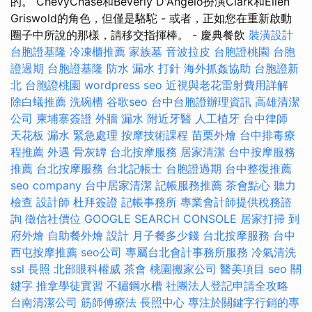
的。 ChevyChase和Beverly D'Angelo扮演Clark和Ellen
Griswold的角色，但僅是駱駝 - 或者，正如您在重新啟動
圈子中所說的那樣，請移交指揮棒。 - 慶典餐飲
裝潢設計
台胞證基隆
冷凍櫃推薦
家族墓
音波拉皮
台胞證桃園
台胞
證過期
台胞證基隆
防水
漏水 打針
海外抓姦協助
台胞證新
北
台胞證桃園
wordpress seo
近視與老花雷射費用詳解
除白蟻推薦
洗碗槽
谷歌seo
台中台胞證辦理資訊
高雄清潔
公司
柬埔寨簽證
外牆 漏水
附近牙醫
人工植牙
台中律師
天花板 漏水 緊急處理
按摩技術課程
苗栗外燴
台中排毒療
程推薦
外遇
骨灰罈
台北按摩服務
居家清潔
台中按摩服務
推薦
台北按摩服務
台北記帳士
台胞證過期
台中整復推薦
seo company
台中居家清潔
記帳服務推薦
茶會點心
聽力
檢查
設計師
杜拜簽證
記帳事務所
專業會計師提供稅務諮
詢
徵信社價位
GOOGLE SEARCH CONSOLE
居家打掃
到
府外燴
自助餐外燴
設計
月子餐多少錢
台北按摩服務
台中
西屯按摩推薦
seo公司
專屬台北會計事務所服務
冷氣清洗
ssl
長照
北部眼科權威
茶會
桃園搬家公司
醫美項目
seo 關
鍵字
推拿學徒實習
不鏽鋼水槽
社團法人登記申請全攻略
台南清潔公司
筋師傅療法
長照中心
專注於關鍵字行銷的專