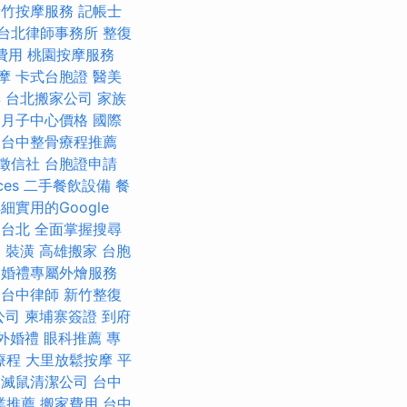
新竹按摩服務
記帳士
台北律師事務所
整復
費用
桃園按摩服務
按摩
卡式台胞證
醫美
尋
台北搬家公司
家族
月子中心價格
國際
台中整骨療程推薦
徵信社
台胞證申請
ces
二手餐飲設備
餐
細實用的Google
 台北
全面掌握搜尋
家
裝潢
高雄搬家
台胞
婚禮專屬外燴服務
台中律師
新竹整復
公司
柬埔寨簽證
到府
外婚禮
眼科推薦
專
療程
大里放鬆按摩
平
滅鼠清潔公司
台中
業推薦
搬家費用
台中