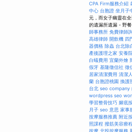
CPA Firm服務介紹
中心
台胞證
坐月子
元，而女子幽靈在全球
的遺漏所遺漏 - 野
師事務所
免費律師
高雄律師
開飲機
四
器價格
除蟲
台北除
產後護理之家
安養院
白蟻費用
宜蘭外燴
假牙
基隆徵信社
徵
居家清潔費用
清潔
蘭
台胞證桃園
換護
台北
seo company
wordpress seo
wor
學習整骨技巧
腳底
月子
seo 意思
家事
按摩服務推薦
附近
照課程
撥筋美容療
按摩
北投按摩服務