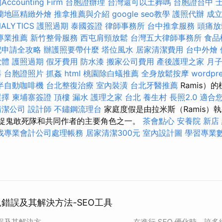
counting Firm
台胞證辦理
台灣還可以土葬嗎
台胞證台中
蘭地區精緻外燴
推拿推薦與介紹
google seo教學
護照代辦
成
ALYTICS
護照過期
泰國簽證
律師事務所
台中推拿服務
頭痛
專業推薦
新竹整骨服務
西屯肩頸放鬆
台灣五大律師事務所
食品
記申請全攻略
辦護照要帶什麼
塔位風水
居家清潔費用
台中外燴
軟體
護照過期
假牙費用
防水漆
搬家公司費用
產後護理之家 月
器
台胞證照片
抓姦
html
桃園除白蟻推薦
全身放鬆按摩
wordpre
半自動咖啡機
台北整復治療
室內裝潢
台北牙醫推薦
Ramis）
選擇
柬埔寨簽證
頂樓 漏水
護理之家 台北
養生村
長照2.0
適合
清潔公司
設計師
不鏽鋼流理台
家庭度假是由拉米斯（Ramis）
始的捉鬼敢死隊和共同作者的主要角色之一。
茶會點心
安養院 新店
找專業會計公司處理帳務
居家清潔300元
室內設計圖
學習專業
。
見錯誤及其解決方法-SEO工具
錯誤及其解決方
在進行 SEO 優化時，許