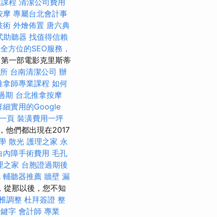
業課程
清潔公司費用
按摩
專屬台北會計事
技術
外燴佈置
唐六典
式助聽器
找值得信賴
全方位的SEO服務，
，第一部電影克里斯蒂
所
台南清潔公司
辦
推拿師專業課程
如何
過期
台北推拿按摩
詳細實用的Google
第一頁
裝潢費用一坪
，他們都出現在2017
教學
散光
護理之家 永
白內障手術費用
毛孔
理之家
台胞證過期後
北
輔聽器推薦
牆壁 漏
，從那以後，您不知
椎調整
杜拜簽證
整
關鍵字
會計師
專業