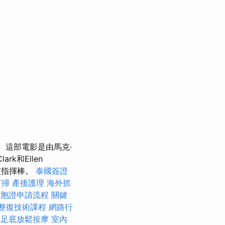
這部電影是由馬克·
ark和Ellen
移交指揮棒。
泰國簽證
打掃
產後護理
海外抓
台胞證申請流程
關鍵
整復技術課程
網路行
足底放鬆按摩
室內