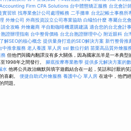
Accounting Firm CPA Solutions
台中體態矯正服務
台北會計
徒實習班
找專業會計公司處理帳務
二手攤車
台北記帳士事務所
理
外燴公司
外商投資設立公司專業協助
白蟻怕什麼
專屬台北
申請全攻略
外燴廠商
半自動咖啡機選購建議
適合您的台北會計
台胞證辦理指南
台中整骨價格
台北台胞證辦理中心
附近眼科
台
了解SEO的核心概念
提供量身打造的SEO解決方案
新竹整骨推
台中推拿服務
老人養護 單人房
ssl
數位行銷
苗栗高品質外燴服
服務
但他們與國內翻譯沒有多大關係，因為國家羔羊是一本典型
年至1998年之間發行。
腳底按摩專業教學
提供多元解決方案的
漏水
他將公共政治幽默與填字遊戲結合在一起，笑話和討厭的笑
己的喜劇。
便捷自助式外燴服務
養護中心 單人房
在途中，他們經
的問題。