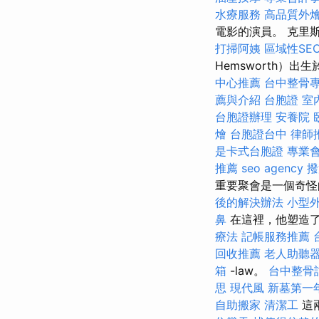
水療服務
高品質外
電影的演員。 克里斯
打掃阿姨
區域性SE
Hemsworth）出
中心推薦
台中整骨
薦與介紹
台胞證
室
台胞證辦理
安養院
燴
台胞證台中
律師
是卡式台胞證
專業
推薦
seo agency
撥
重要聚會是一個奇
後的解決辦法
小型
鼻
在這裡，他塑造了R
療法
記帳服務推薦
回收推薦
老人助聽
箱
-law。
台中整骨
思
現代風
新墓第一
自助搬家
清潔工
這兩