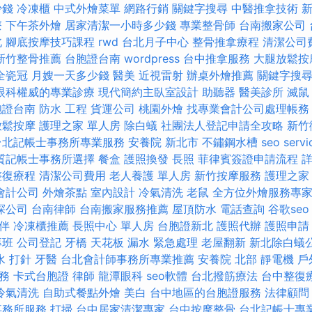
少錢
冷凍櫃
中式外燴菜單
網路行銷
關鍵字搜尋
中醫推拿技術
療
下午茶外燴
居家清潔一小時多少錢
專業整骨師
台南搬家公司
北
腳底按摩技巧課程
rwd
台北月子中心
整骨推拿療程
清潔公司
新竹整骨推薦
台胞證台南
wordpress
台中推拿服務
大腿放鬆
全瓷冠
月嫂一天多少錢
醫美
近視雷射
辦桌外燴推薦
關鍵字搜
眼科權威的專業診療
現代簡約主臥室設計
助聽器
醫美診所
滅鼠
胞證台南
防水 工程
貨運公司
桃園外燴
找專業會計公司處理帳務
放鬆按摩
護理之家 單人房
除白蟻
社團法人登記申請全攻略
新竹
台北記帳士事務所專業服務
安養院 新北市
不鏽鋼水槽
seo servi
質記帳士事務所選擇
餐盒
護照換發
長照
菲律賓簽證申請流程
詳
整復療程
清潔公司費用
老人養護 單人房
新竹按摩服務
護理之家
會計公司
外燴茶點
室內設計
冷氣清洗
老鼠
全方位外燴服務專
探公司
台南律師
台南搬家服務推薦
屋頂防水
電話查詢
谷歌seo
伴
冷凍櫃推薦
長照中心 單人房
台胞證新北
護照代辦
護照申請
專班
公司登記
牙橋
天花板 漏水 緊急處理
老屋翻新
新北除白蟻
水 打針
牙醫
台北會計師事務所專業推薦
安養院 北部
靜電機
戶
務
卡式台胞證
律師
龍潭眼科
seo軟體
台北撥筋療法
台中整復
冷氣清洗
自助式餐點外燴
美白
台中地區的台胞證服務
法律顧問
事務所服務
打掃
台中居家清潔專家
台中按摩整骨
台北記帳士專