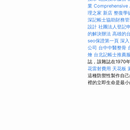
業
Comprehensive 
理之家 新店
整復學
深記帳士協助財務管
設計
社團法人登記
的解決辦法
高雄的
seo保證第一頁
深入
公司
台中中醫整骨
燴
台北記帳士推薦
誌，該雜誌在1970
花雷射費用
天花板 
這種防禦性製作自
裡的立即生命是最小