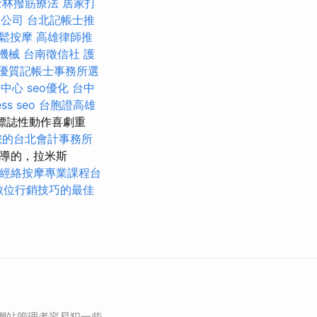
士林撥筋療法
居家打
立公司
台北記帳士推
放鬆按摩
高雄律師推
機械
台南徵信社
護
優質記帳士事務所選
子中心
seo優化
台中
ss seo
台胞證高雄
的標誌性動作喜劇重
您的台北會計事務所
執導的，拉米斯
經絡按摩專業課程台
數位行銷技巧的最佳
多網站管理者容易犯一些