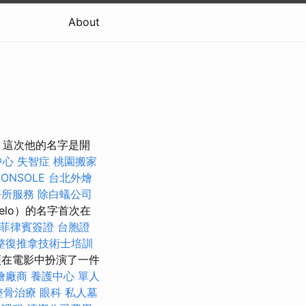
About
影，這次他的名字是開
中心
失智症
桃園搬家
CONSOLE
台北外燴
務所服務
除白蟻公司
gelo）的名字首次在
菲律賓簽證
台胞證
整復推拿技術士培訓
在電影中扮演了一件
燴廠商
養護中心 單人
整骨治療
眼科
私人墓