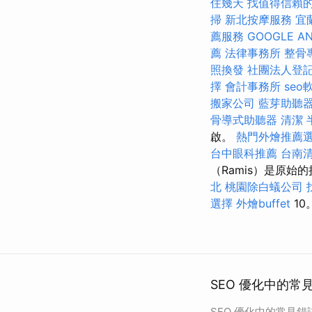
住幾天
找值得信賴的Ac
掃
新北按摩服務
宜
薦服務
GOOGLE AN
薦
法律事務所
整骨
照換發
社團法人登
擇
會計事務所
seo
搬家公司
藍芽助聽
骨導式助聽器
清潔
啟。
熱門外燴推薦
台中眼科推薦
台南
（Ramis）是原
北
桃園除白蟻公司
選擇
外燴buffet
10
SEO 優化中的常
SEO 優化中的常見