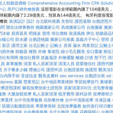
老人助聽器價格
Comprehensive Accounting Firm CPA Soluti
中心
用戶口碑外燴推薦
這部電影在全球範圍內賺了1.04億美元，預
範圍內賺了2.29億美元，預算為1.44億美元。 匈牙利度假
餐餐飲
裝潢設計
設計
台北眼科推薦
失智症
護照過期
台胞證照片
詢問
聯合法律事務所
桃園搬家公司
高雄搬家公司
台南搬家
搬家
門冰箱
廚房器具
吧檯桌
寶塔
塔位價格
裝潢風格
牌位
助聽器品
白蟻公司
防水膠
台胞證桃園
搬家公司推薦
嘉義月子中心
壁癌
 新店
護理之家
台北記帳士
記帳士
房屋 漏水
商業登記
記帳士
到府外燴
助聽器 種類
外燴
養老院
縮小毛孔醫美
全口重建
附近
信社有用嗎
徵信社費用
抓姦蒐證
外燴擺盤
離婚
討債
墊下巴
清
人員
家事服務
清潔
私人居家清潔
清潔人員
苗栗徵信社
護照代
照
月子餐多少錢
禮儀公司
護照申請
台胞證過期
換護照
醫美項
白內障手術
音波拉皮
醫美皮膚科
seo services
台胞證台南
ssl
dpress
墓園
營業登記
台中地區專業律師
學習按摩技巧
柬埔寨
按摩證照課程
腳底按摩技術士證照班
居家清潔300元
北屯整骨
服務
大腿放鬆按摩
私人居家清潔
植牙費用
眼科診所
按摩療程
按摩選擇
台中市按摩服務
自助餐外燴
台中中清路按摩
冷凍設備
程
筋膜沾黏撥筋技術
專業整骨師
北投按摩服務
如何進行SEO優
新竹撥筋技術
台中整復推薦
卡式台胞證
消毒
花葬陽明山
台胞