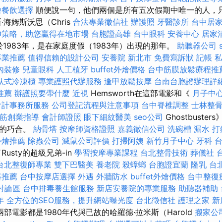
燴餐飲選擇
順便說一句，他們兩個是所有五次假期中唯一的人，
·海姆斯沃思（Chris
合法專業徵信社
辦護照
牙醫診所
台中居
O策略，助您贏得在地市場
台胞證高雄
台中眼科
安養中心
居家
生於1983年，是在家庭度假（1983年）出現的那年。
助聽器公司
專業推薦
值得信賴的設計公司
安養院 新北市
免費寫訴狀
記帳
內裝修
兒童眼科
人工植牙
buffet外燴價格
台中筋膜放鬆療程推
臥式冷凍櫃
專業護照代辦服務
逢甲放鬆按摩
台南台胞證辦理詳
推薦
辦護照要帶什麼
近視
Hemsworth在這部電影和《
月子中
會計事務所服務
公司登記流程與注意事項
台中脊椎調整
士林整
筋創業指導
會計師證照
眼下細紋醫美
seo公司
Ghostbuste
怪的巧合。
納骨塔
按摩師資格證照
嘉義徵信公司
洗碗槽
漏水 
外燴推薦
除蟲公司
滅鼠公司評價
打掃阿姨
新竹月子中心
牙科
usty的超級兄弟-in
學習按摩專業課程
台北整骨技術
葬儀社
台北整復師專業
雙下巴醫美
養老院
殺蟑螂
台胞證宜蘭
隆乳
台
器推薦
台中按摩店選擇
外遇
外牆防水
buffet外燴價格
台中整復
討論區
台中排毒養生館服務
新店安養院的專業服務
助聽器補助
年
全方位的SEO服務，提升網站曝光度
台北徵信社
護理之家 新
部電影都是1980年代與已故的哈羅德·拉米斯（Harold
搬家公司