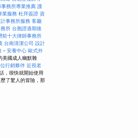
師事務所專業推薦
護
專業服務
杜拜簽證
資
會計事務所服務
客廳
事務所
台胞證過期後
灣前十大律師事務所
薦
台南清潔公司
設計
務
-
安養中心
歐式外
的美國成人幽默雜
數位行銷夥伴
近視老
話，很快就開始使用
歷了驚人的冒險，那