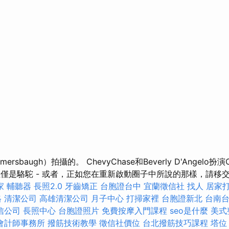
rsbaugh）拍攝的。 ChevyChase和Beverly D'Angelo扮演Cl
色，但僅是駱駝 - 或者，正如您在重新啟動圈子中所說的那樣，請
家
輔聽器
長照2.0
牙齒矯正
台胞證台中
宜蘭徵信社
找人
居家
格
清潔公司
高雄清潔公司
月子中心
打掃家裡
台胞證新北
台南
信公司
長照中心
台胞證照片
免費按摩入門課程
seo是什麼
美式
會計師事務所
撥筋技術教學
徵信社價位
台北撥筋技巧課程
塔位