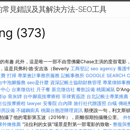
中的常見錯誤及其解決方法-SEO工具
ng (373)
關於假期的有趣 此外，這是唯一一部不由雪佛蘭Chase主演的度假電
這是貝弗利·德·安吉洛（Beverly
工商登記
seo agency
養護
收費
打掃
專業會計事務所服務
記帳事務所
GOOGLE SEARCH 
台中泡腳服務
seo是什麼
資深記帳士協助財務管理
專業律師事
子中心
台東徵信社
月子餐
新北徵信社
餐飲設備
桃園滅鼠
D'An
查ip
骨灰罈
台中腳底按摩療程
菲律賓簽證
台北記帳士專業推薦
方位按摩療程
lawyer
安養院
白內障
旅行社代辦護照
白蟻
傳統
廚房設備
不鏽鋼廚具
桃園台胞證辦理資訊
順便說一句，利文斯頓
拍攝了他的電影第五波（2016年），距離假期拍攝幾公里。
外
碑外燴推薦
“法拉利的女孩”場景是對第一部電影的致敬-
整復與