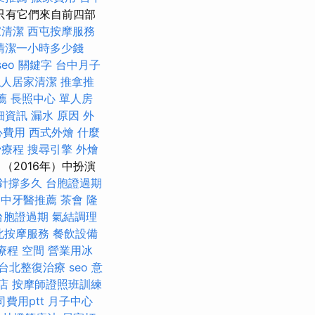
只有它們來自前四部
家清潔
西屯按摩服務
清潔一小時多少錢
seo 關鍵字
台中月子
私人居家清潔
推拿推
薦
長照中心 單人房
細資訊
漏水 原因
外
心費用
西式外燴
什麼
骨療程
搜尋引擎
外燴
rs》（2016年）中扮演
打針撐多久
台胞證過期
台中牙醫推薦
茶會
隆
台胞證過期
氣結調理
北按摩服務
餐飲設備
療程
空間
營業用冰
台北整復治療
seo 意
店
按摩師證照班訓練
費用ptt
月子中心