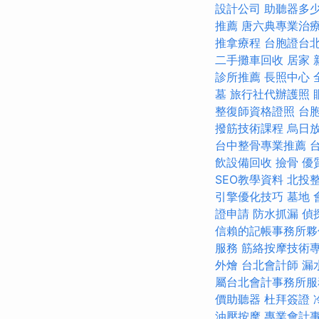
設計公司
助聽器多
推薦
唐六典專業治
推拿療程
台胞證台
二手攤車回收
居家
診所推薦
長照中心
墓
旅行社代辦護照
整復師資格證照
台
撥筋技術課程
烏日
台中整骨專業推薦
飲設備回收
撿骨
優
SEO教學資料
北投
引擎優化技巧
墓地
證申請
防水抓漏
偵
信賴的記帳事務所夥
服務
筋絡按摩技術
外燴
台北會計師
漏
屬台北會計事務所服
價助聽器
杜拜簽證
油壓按摩
專業會計