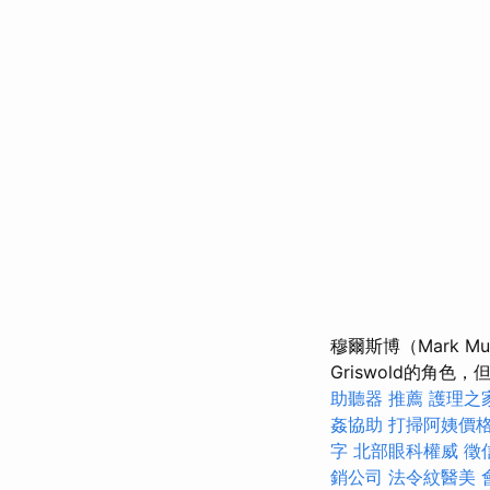
穆爾斯博（Mark Mume
Griswold的角
助聽器 推薦
護理之
姦協助
打掃阿姨價
字
北部眼科權威
徵
銷公司
法令紋醫美