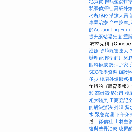
地買賣
傳統整復推
私家偵探社
高級外
務所服務
清潔人員
專業治療
台中按摩
的Accounting Firm
提升網站曝光度
重聽
·布林克利（Christi
護照
除蟑除害達人
辦理台胞證
商用冰
眼科權威
護理之家 
SEO教學資料
辦護
多少
桃園外燴服務
年版的《體育畫報》
和
高雄清潔公司
桃
粗大醫美
工商登記
的解決辦法
外牆 漏
水 緊急處理
下午茶
道...
徵信社
士林整
復與整骨治療
玻尿