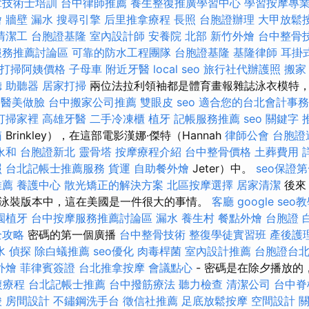
拿技術士培訓
台中律師推薦
養生整復推廣學習中心
學習按摩專
燴
牆壁 漏水
搜尋引擎
后里推拿療程
長照
台胞證辦理
大甲放鬆
清潔工
台胞證基隆
室內設計師
安養院 北部
新竹外燴
台中整骨
服務推薦討論區
可靠的防水工程團隊
台胞證基隆
基隆律師
耳掛
打掃阿姨價格
子母車
附近牙醫
local seo
旅行社代辦護照
搬家
 助聽器
居家打掃
兩位法拉利領袖都是體育畫報雜誌泳衣模特
e
醫美做臉
台中搬家公司推薦
雙眼皮
seo
適合您的台北會計事務
打掃家裡
高雄牙醫
二手冷凍櫃
植牙
記帳服務推薦
seo 關鍵字
箱
Brinkley），在這部電影漢娜·傑特（Hannah
律師公會
台胞證
永和
台胞證新北
靈骨塔
按摩療程介紹
台中整骨價格
土葬費用
照
台北記帳士推薦服務
貨運
自助餐外燴
Jeter）中。
seo保證
推薦
養護中心
散光矯正的解決方案
北區按摩選擇
居家清潔
後來
泳裝版本中，這在美國是一件很大的事情。
客廳
google seo
園植牙
台中按摩服務推薦討論區
漏水
養生村
餐點外燴
台胞證
全攻略
密碼的第一個廣播
台中整骨技術
整復學徒實習班
產後護
水
偵探
除白蟻推薦
seo優化
肉毒桿菌
室內設計推薦
台胞證台
外燴
菲律賓簽證
台北推拿按摩
會議點心
- 密碼是在除夕播放的
復療程
台北記帳士推薦
台中撥筋療法
聽力檢查
清潔公司
台中脊
酸
房間設計
不鏽鋼洗手台
徵信社推薦
足底放鬆按摩
空間設計