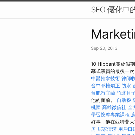
SEO 優化
Marketi
Sep 20, 2013
10 Hibbant
幕式演員的最後一次，
中醫推拿技術
律師
台中脊椎矯正
防水
台胞證宜蘭
竹北月
他的面前。
自助餐
桃園
高雄徵信社
全
學習按摩專業課程
好事，他在亞特蘭大
房
居家清潔
用戶口