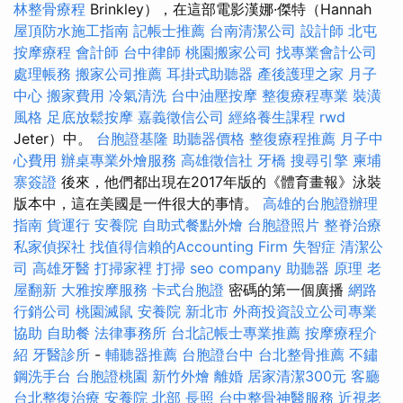
林整骨療程
Brinkley），在這部電影漢娜·傑特（Hannah
屋頂防水施工指南
記帳士推薦
台南清潔公司
設計師
北屯
按摩療程
會計師
台中律師
桃園搬家公司
找專業會計公司
處理帳務
搬家公司推薦
耳掛式助聽器
產後護理之家 月子
中心
搬家費用
冷氣清洗
台中油壓按摩
整復療程專業
裝潢
風格
足底放鬆按摩
嘉義徵信公司
經絡養生課程
rwd
Jeter）中。
台胞證基隆
助聽器價格
整復療程推薦
月子中
心費用
辦桌專業外燴服務
高雄徵信社
牙橋
搜尋引擎
柬埔
寨簽證
後來，他們都出現在2017年版的《體育畫報》泳裝
版本中，這在美國是一件很大的事情。
高雄的台胞證辦理
指南
貨運行
安養院
自助式餐點外燴
台胞證照片
整脊治療
私家偵探社
找值得信賴的Accounting Firm
失智症
清潔公
司
高雄牙醫
打掃家裡
打掃
seo company
助聽器 原理
老
屋翻新
大雅按摩服務
卡式台胞證
密碼的第一個廣播
網路
行銷公司
桃園滅鼠
安養院 新北市
外商投資設立公司專業
協助
自助餐
法律事務所
台北記帳士專業推薦
按摩療程介
紹
牙醫診所
-
輔聽器推薦
台胞證台中
台北整骨推薦
不鏽
鋼洗手台
台胞證桃園
新竹外燴
離婚
居家清潔300元
客廳
台北整復治療
安養院 北部
長照
台中整骨神醫服務
近視老