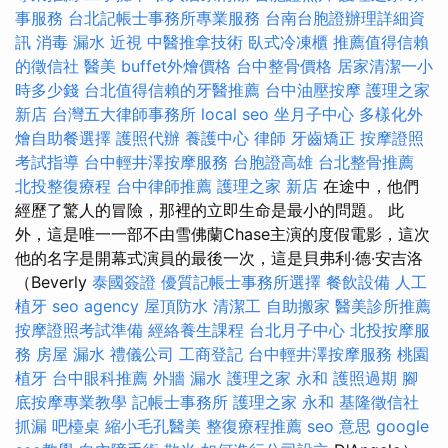
事服務
台北記帳士事務所專業服務
台南台胞證辦理詳細資
訊
消毒
漏水
近視
中醫推拿技術
臥式冷凍櫃
推薦值得信賴
的徵信社
醫美
buffet外燴價格
台中整骨價格
居家清潔一小
時多少錢
台北值得信賴的牙醫推薦
台中油壓按摩
護理之家
新店
台灣五大律師事務所
local seo
坐月子中心
多樣化外
燴自助餐選擇
護照代辦
養護中心
律師
牙齒矯正
按摩證照
考試指導
台中輕井澤按摩服務
台胞證高雄
台北整骨推薦
北投整復療程
台中律師推薦
護理之家 新店
在途中，他們
經歷了驚人的冒險，那裡的立即生命是最小的問題。 此
外，這是唯一一部不由雪佛蘭Chase主演的度假電影，這次
他的名字是開幕式演員的最後一次，這是貝弗利·德·安吉洛
（Beverly
泰國簽證
優質記帳士事務所選擇
餐飲設備
人工
植牙
seo agency
屋頂防水
清潔工
自助搬家
醫美診所推薦
按摩證照考試準備
經絡養生課程
台北月子中心
北投按摩服
務
房屋 漏水
禮儀公司
工商登記
台中輕井澤按摩服務
桃園
植牙
台中眼科推薦
外牆 漏水
護理之家 永和
護照過期
腳
底按摩專業教學
記帳士事務所
護理之家 永和
基隆徵信社
抓漏
吧檯桌
縮小毛孔醫美
整復療程推薦
seo 意思
google