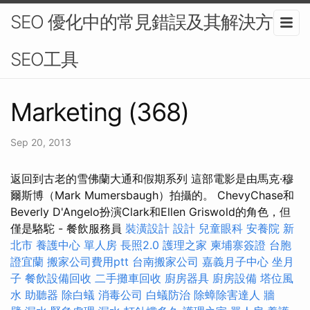
SEO 優化中的常見錯誤及其解決方法-
SEO工具
Marketing (368)
Sep 20, 2013
返回到古老的雪佛蘭大通和假期系列 這部電影是由馬克·穆
爾斯博（Mark Mumersbaugh）拍攝的。 ChevyChase和
Beverly D'Angelo扮演Clark和Ellen Griswold的角色，但
僅是駱駝 - 餐飲服務員
裝潢設計
設計
兒童眼科
安養院 新
北市
養護中心 單人房
長照2.0
護理之家
柬埔寨簽證
台胞
證宜蘭
搬家公司費用ptt
台南搬家公司
嘉義月子中心
坐月
子
餐飲設備回收
二手攤車回收
廚房器具
廚房設備
塔位風
水
助聽器
除白蟻
消毒公司
白蟻防治
除蟑除害達人
牆