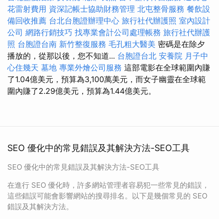
花雷射費用
資深記帳士協助財務管理
北屯整骨服務
餐飲設
備回收推薦
台北台胞證辦理中心
旅行社代辦護照
室內設計
公司
網路行銷技巧
找專業會計公司處理帳務
旅行社代辦護
照
台胞證台南
新竹整復服務
毛孔粗大醫美
密碼是在除夕
播放的，從那以後，您不知道...
台胞證台北
安養院
月子中
心住幾天
墓地
專業外燴公司服務
這部電影在全球範圍內賺
了1.04億美元，預算為3,100萬美元，而女子幽靈在全球範
圍內賺了2.29億美元，預算為1.44億美元。
SEO 優化中的常見錯誤及其解決方法-SEO工具
SEO 優化中的常見錯誤及其解決方法-SEO工具
在進行 SEO 優化時，許多網站管理者容易犯一些常見的錯誤，
這些錯誤可能會影響網站的搜尋排名。以下是幾個常見的 SEO
錯誤及其解決方法。