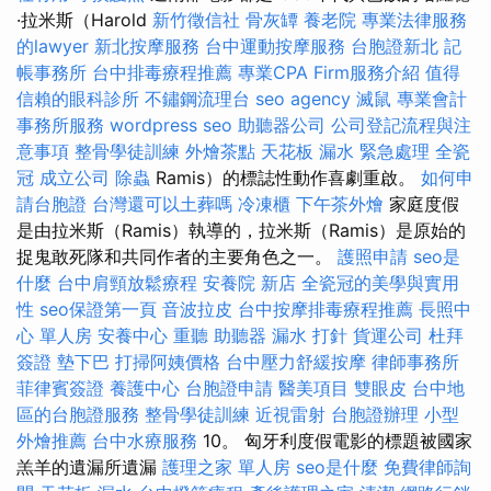
·拉米斯（Harold
新竹徵信社
骨灰罈
養老院
專業法律服務
的lawyer
新北按摩服務
台中運動按摩服務
台胞證新北
記
帳事務所
台中排毒療程推薦
專業CPA Firm服務介紹
值得
信賴的眼科診所
不鏽鋼流理台
seo agency
滅鼠
專業會計
事務所服務
wordpress seo
助聽器公司
公司登記流程與注
意事項
整骨學徒訓練
外燴茶點
天花板 漏水 緊急處理
全瓷
冠
成立公司
除蟲
Ramis）的標誌性動作喜劇重啟。
如何申
請台胞證
台灣還可以土葬嗎
冷凍櫃
下午茶外燴
家庭度假
是由拉米斯（Ramis）執導的，拉米斯（Ramis）是原始的
捉鬼敢死隊和共同作者的主要角色之一。
護照申請
seo是
什麼
台中肩頸放鬆療程
安養院 新店
全瓷冠的美學與實用
性
seo保證第一頁
音波拉皮
台中按摩排毒療程推薦
長照中
心 單人房
安養中心
重聽 助聽器
漏水 打針
貨運公司
杜拜
簽證
墊下巴
打掃阿姨價格
台中壓力舒緩按摩
律師事務所
菲律賓簽證
養護中心
台胞證申請
醫美項目
雙眼皮
台中地
區的台胞證服務
整骨學徒訓練
近視雷射
台胞證辦理
小型
外燴推薦
台中水療服務
10。 匈牙利度假電影的標題被國家
羔羊的遺漏所遺漏
護理之家 單人房
seo是什麼
免費律師詢