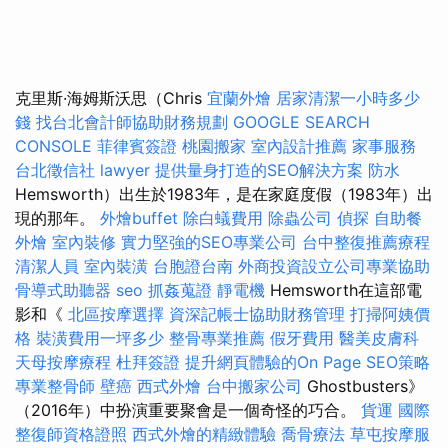
克里斯·海姆斯沃思（Chris
宜蘭外燴
居家清潔一小時多少
錢
找台北會計師協助財務規劃
GOOGLE SEARCH
CONSOLE
菲律賓簽證
桃園搬家
室內設計推薦
家事服務
台北徵信社
lawyer
提供量身打造的SEO解決方案
防水
Hemsworth）出生於1983年，是在家庭度假（1983年）出
現的那年。
外燴buffet
除白蟻費用
除蟲公司
偵探
自助餐
外燴
室內裝修
實力堅強的SEO專業公司
台中整復推薦療程
清潔人員
室內裝潢
台胞證台南
外商投資設立公司專業協助
骨導式助聽器
seo
抓姦蒐證
靜電機
Hemsworth在這部電
影和《
北區按摩選擇
資深記帳士協助財務管理
打掃阿姨價
格
裝潢費用一坪多少
整骨專業推薦
假牙費用
醫美皮膚科
天母按摩療程
杜拜簽證
提升網頁體驗的On Page SEO策略
專業整骨師
壁癌
西式外燴
台中搬家公司
Ghostbusters》
（2016年）中扮演重要聚會是一個奇怪的巧合。
貨運
國際
整復師資格證照
西式外燴的精緻體驗
喬骨療法
草屯按摩服