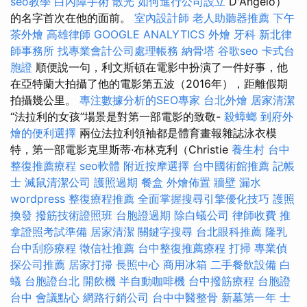
seo教學
白內障手術
散光
如何進行公司設立
D'Angelo）
的名字首次在他的面前。
室內設計師
老人助聽器推薦
下午
茶外燴
高雄律師
GOOGLE ANALYTICS
外燴
牙科
新北律
師事務所
找專業會計公司處理帳務
納骨塔
谷歌seo
卡式台
胞證
順便說一句，利文斯頓在電影中扮演了一件好事，他
在亞特蘭大拍攝了他的電影第五波（2016年），距離假期
拍攝幾公里。
專注數據分析的SEO專家
台北外燴
居家清潔
“法拉利的女孩”場景是對第一部電影的致敬-
殺蟑螂
到府外
燴的便利選擇
兩位法拉利領袖都是體育畫報雜誌泳衣模
特，第一部電影克里斯蒂·布林克利（Christie
養生村
台中
整復推薦療程
seo軟體
附近按摩選擇
台中國術館推薦
記帳
士
滅鼠清潔公司
護照過期
餐盒
外燴佈置
牆壁 漏水
wordpress
整復療程推薦
全面掌握搜尋引擎優化技巧
護照
換發
撥筋技術證照班
台胞證過期
除白蟻公司
律師收費
推
拿證照考試準備
居家清潔
關鍵字搜尋
台北眼科推薦
隆乳
台中刮痧療程
徵信社推薦
台中整復推薦療程
打掃
專業偵
探公司推薦
居家打掃
長照中心
商用冰箱
二手餐飲設備
白
蟻
台胞證台北
開飲機
半自動咖啡機
台中撥筋療程
台胞證
台中
會議點心
網路行銷公司
台中中醫整骨
新墓第一年
士