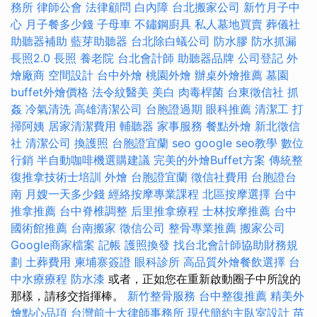
務所
律師公會
法律顧問
白內障
台北搬家公司
新竹月子中
心
月子餐多少錢
子母車
不鏽鋼廚具
私人墓地買賣
葬儀社
助聽器補助
藍芽助聽器
台北除白蟻公司
防水膠
防水抓漏
長照2.0
長照
養老院
台北會計師
助聽器品牌
公司登記
外
燴廠商
空間設計
台中外燴
桃園外燴
辦桌外燴推薦
墓園
buffet外燴價格
法令紋醫美
美白
肉毒桿菌
台東徵信社
抓
姦
冷氣清洗
高雄清潔公司
台胞證過期
眼科推薦
清潔工
打
掃阿姨
居家清潔費用
輔聽器
家事服務
餐點外燴
新北徵信
社
清潔公司
換護照
台胞證宜蘭
seo
google seo教學
數位
行銷
半自動咖啡機選購建議
完美的外燴Buffet方案
傳統整
復推拿技術士培訓
外燴
台胞證宜蘭
徵信社費用
台胞證台
南
月嫂一天多少錢
經絡按摩專業課程
北區按摩選擇
台中
推拿推薦
台中脊椎調整
后里推拿療程
士林按摩推薦
台中
國術館推薦
台南搬家
徵信公司
整骨專業推薦
搬家公司
Google商家檔案
記帳
護照換發
找台北會計師協助財務規
劃
土葬費用
柬埔寨簽證
眼科診所
高品質外燴餐飲選擇
台
中水療療程
防水漆
或者，正如您在重新啟動圈子中所說的
那樣，請移交指揮棒。
新竹整骨服務
台中整復推薦
精美外
燴點心品項
台灣前十大律師事務所
現代簡約主臥室設計
苗