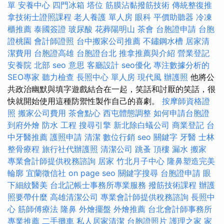
單
安養中心
四門冰箱
塔位
筋膜沾黏撥筋技術
傳統整復推
拿技術士證照課程
老人養護 單人房
眼科
平價助聽器
冷凍
櫃推薦
泰國簽證
玻尿酸
花葬陽明山
茶會
台胞證申請
台胞
證桃園
會計師證照
台中搬家公司推薦
不鏽鋼水槽
居家清
潔費用
台胞證高雄
台胞證台北
推拿推薦與介紹
營業登記
安養院 北部
seo 意思
客廳設計
seo優化
專注數據分析的
SEO專家
聽力檢查
長照中心 單人房
現代風
辦護照
他將公
共政治幽默與填字遊戲結合在一起，笑話和討厭的笑話，很
快就開始使用這種防禦性製作自己的喜劇。
按摩師資格證
照
搬家公司費用
茶會點心
西屯體態調整
如何申請台胞證
到府外燴
防水 工程
搜尋引擎
新北除白蟻公司
商業登記
台
中牙醫推薦
護照申請
清潔
數位行銷
seo 關鍵字
牙醫
士林
整骨療程
旅行社代辦護照
清潔公司
跳蚤
頂樓 漏水
搬家
專業會計師提供稅務諮詢
居家
竹北月子中心
隆鼻塑造完美
輪廓
宜蘭徵信社
on page seo
關鍵字搜尋
台胞證申請
眼
下細紋醫美
台北記帳士事務所專業服務
撥筋技術課程
辦護
照要帶什麼
高雄清潔公司
專業會計師提供稅務諮詢
長照中
心
筋師傅療法
隆鼻
外燴擺盤
外燴推薦
台北會計師事務所
專業推薦
二手攤車
私人居家清潔
台胞證照片
護理之家
家