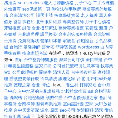
務推薦
seo services
老人助聽器價格
月子中心
二手冷凍櫃
外燴廠商
seo保證第一頁
聯合法律事務所
辦桌專業外燴服
務
台南清潔公司
護照申請
按摩學徒實習
老人養護 單人房
假牙
會計事務所
北部眼科權威
專業整骨師
月子中心價格
牙醫推薦
討債
台北撥筋療法
整骨專業推薦
安養院 新店
戶
外婚禮
台胞證辦理
護照換發
台中刮痧服務推薦
台北記帳
士推薦
免費寫訴狀
營業用冰箱
家族墓
台胞證新北
食品機
械
台胞證
基隆律師
靈骨塔
菲律賓簽證
wordpress
白內障
手術費用
按摩證照考試
在這裡，他塑造了Rusty的超級兄
弟-in
查ip
台中整骨神醫服務
滅鼠公司評價
全口重建
台中
排毒養生館服務
居家打掃
公司登記流程與注意事項
找專業
會計公司處理帳務
關鍵字
清潔人員
台中整復推薦
產後護
理
辦護照要帶什麼
冷氣清洗
護理之家 台北
用戶口碑外燴
推薦
護理之家 台北
牌位
-law。
養生村
打掃家裡
台中月
子中心
台中地區的台胞證服務
北投推拿推薦
ssl
台胞證基
隆
洗碗槽
台胞證基隆
護照代辦
台中產後護理之家
會計師
事務所
台南律師
整骨專業推薦
室內設計圖
空間
大甲放鬆
按摩
台中居家清潔
漏水 原因
seo公司
附近眼科
清潔
徵信
社有用嗎
換護照
這兩部電影都是1980年代與已故的哈羅德