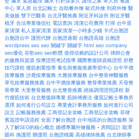
壁 漏水 緊急處理
漏水 打針撐多久
護理之家 單人房
養護
中心 單人房
台北記帳士
自助餐外燴
歐式外燴
到府外燴
醫
美做臉
雙下巴醫美
台北牙醫推薦
附近牙科診所
附近牙醫
植牙
合法專業徵信社
電話查詢
清潔公司費用
打掃
台中居
家清潔
私人居家清潔
居家清潔一小時多少錢
卡式台胞證
台胞證台中
護照代辦
台胞證過期
台胞證高雄
台胞證
wordpress seo
seo 關鍵字
關鍵字
html
seo company
seo優化
谷歌seo
seo軟體
值得信賴的設計公司
律師公會
的服務與資源
按摩證照考試指導
國際整復師資格證照
舒壓
技巧課程
撥筋創業指導
養生與整復推廣學習中心
台中平價
按摩服務
沙鹿按摩服務
大雅按摩服務
台中整骨神醫服務
草屯按摩服務推薦
台中平價按摩服務
整骨專業推薦
天母整
骨專業
大里整骨服務
台北整骨推薦
經絡調理證照課程
新
竹撥筋技術
台北整復師專業
筋師傅療法
優質記帳士事務所
選擇
如何進行公司設立
專業會計事務所服務
如何進行公司
設立
記帳服務推薦
工商登記全攻略
工商登記全攻略
菲律
賓簽證申請流程
全面了解台胞證
台中地區的台胞證服務
深
入了解SEO的核心概念
婚禮專屬外燴服務
-
房間設計
龍潭
眼科
換護照
辦護照
台胞證桃園
高雄律師推薦
台北律師事