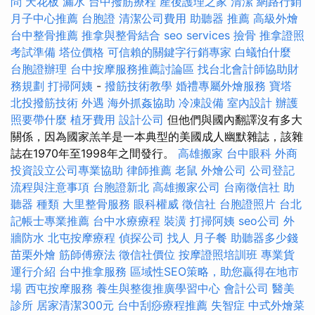
問
天花板 漏水
台中撥筋療程
產後護理之家
清潔
網路行銷
月子中心推薦
台胞證
清潔公司費用
助聽器 推薦
高級外燴
台中整骨推薦
推拿與整骨結合
seo services
撿骨
推拿證照
考試準備
塔位價格
可信賴的關鍵字行銷專家
白蟻怕什麼
台胞證辦理
台中按摩服務推薦討論區
找台北會計師協助財
務規劃
打掃阿姨
-
撥筋技術教學
婚禮專屬外燴服務
寶塔
北投撥筋技術
外遇
海外抓姦協助
冷凍設備
室內設計
辦護
照要帶什麼
植牙費用
設計公司
但他們與國內翻譯沒有多大
關係，因為國家羔羊是一本典型的美國成人幽默雜誌，該雜
誌在1970年至1998年之間發行。
高雄搬家
台中眼科
外商
投資設立公司專業協助
律師推薦
老鼠
外燴公司
公司登記
流程與注意事項
台胞證新北
高雄搬家公司
台南徵信社
助
聽器 種類
大里整骨服務
眼科權威
徵信社
台胞證照片
台北
記帳士專業推薦
台中水療療程
裝潢
打掃阿姨
seo公司
外
牆防水
北屯按摩療程
偵探公司
找人
月子餐
助聽器多少錢
苗栗外燴
筋師傅療法
徵信社價位
按摩證照培訓班
專業貨
運行介紹
台中推拿服務
區域性SEO策略，助您贏得在地市
場
西屯按摩服務
養生與整復推廣學習中心
會計公司
醫美
診所
居家清潔300元
台中刮痧療程推薦
失智症
中式外燴菜