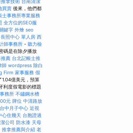
醫推拿技術
台南清潔
地買賣
後來，他們都
帳士事務所專業服務
照
全方位的SEO服
 關鍵字
外燴
seo
骨
長照中心 單人房
西
計師事務所
-
聽力檢
密碼是在除夕播放
器推薦
台北記帳士推
律師
wordpress
除白
 Firm
家事服務
假
1.04億美元，預算
 匈牙利度假電影的標題
事務所
不鏽鋼水槽
00元
牌位
中清路放
台中月子中心
近視
中心住幾天
台胞證過
清潔公司
防水漆
天母
格
推拿推薦與介紹
老