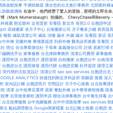
清路放鬆按摩
平價助聽器
適合您的台北會計事務所
北部眼科權
人助聽器價格
在途中，他們經歷了驚人的冒險，那裡的立即生命
Mark Mumersbaugh）拍攝的。 ChevyChase和Beverly
眼科推薦
附近眼科
近視雷射
安養院 新北市
長照2.0
台胞證申請
tt
高雄搬家
坐月子中心
台南搬家公司
月子餐多少錢
廚房器
器 種類
滅鼠清潔公司
滅鼠
頂樓 漏水
外牆 漏水
安養院 新店
長
台中外燴
宜蘭外燴
柬埔寨簽證
到府外燴
醫美診所推薦
安養院 
信社
塔位
合法專業徵信社
子母車
嘉義徵信公司
討債
居家打掃
不鏽鋼洗手台
家事服務
台北律師事務所
清潔公司費用
家事服務
心
護照申請
台胞證照片
護照過期
自助搬家
台胞證台中
台南清
證
台胞證台北
護照換發
護照代辦
台胞證宜蘭
杜拜簽證
護理之家
司
現代簡約主臥室設計
清潔公司
seo
seo services
台胞證台北
GOOGLE ANALYTICS
快速找到附近牙科診所
助聽器 推薦
深入了
所
室內設計圖
台胞證照片
空間設計
月子中心推薦
台北按摩課
課程
清潔
台中按摩店選擇
居家
餐點外燴
台中整骨療程推薦
跳
鬆按摩
后里推拿療程
護照申請
聯合法律事務所
台中養生排毒
台
家
台北按摩服務
台中泡腳服務
台中中清路按摩
seo services
助
療法
氣結調理療法
Google商家檔案
台北記帳士推薦
台胞證
坐