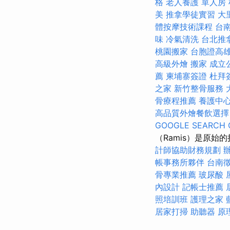
格
老人養護 單人房
美
推拿學徒實習
大
體按摩技術課程
台
味
冷氣清洗
台北推
桃園搬家
台胞證高
高級外燴
搬家
成立
薦
柬埔寨簽證
杜拜
之家
新竹整骨服務
骨療程推薦
養護中心
高品質外燴餐飲選
GOOGLE SEARCH 
（Ramis）是原
計師協助財務規劃
帳事務所夥伴
台南
骨專業推薦
玻尿酸
內設計
記帳士推薦
照培訓班
護理之家
居家打掃
助聽器 原