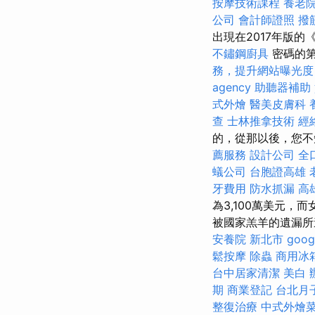
按摩技術課程
養老
公司
會計師證照
撥
出現在2017年版
不鏽鋼廚具
密碼的
務，提升網站曝光度
agency
助聽器補助
式外燴
醫美皮膚科
查
士林推拿技術
經
的，從那以後，您不知
薦服務
設計公司
全
蟻公司
台胞證高雄
牙費用
防水抓漏
高
為3,100萬美元，
被國家羔羊的遺漏所遺
安養院 新北市
goog
鬆按摩
除蟲
商用冰
台中居家清潔
美白
期
商業登記
台北月
整復治療
中式外燴