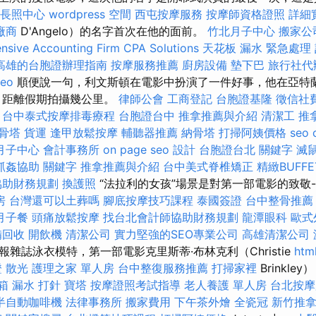
長照中心
wordpress
空間
西屯按摩服務
按摩師資格證照
詳細實
廠商
D'Angelo）的名字首次在他的面前。
竹北月子中心
搬家公
sive Accounting Firm CPA Solutions
天花板 漏水 緊急處理
高雄的台胞證辦理指南
按摩服務推薦
廚房設備
墊下巴
旅行社代
seo
順便說一句，利文斯頓在電影中扮演了一件好事，他在亞特
），距離假期拍攝幾公里。
律師公會
工商登記
台胞證基隆
徵信社
台中泰式按摩排毒療程
台胞證台中
推拿推薦與介紹
清潔工
推
骨塔
貨運
逢甲放鬆按摩
輔聽器推薦
納骨塔
打掃阿姨價格
seo
月子中心
會計事務所
on page seo
設計
台胞證台北
關鍵字
滅
抓姦協助
關鍵字
推拿推薦與介紹
台中美式脊椎矯正
精緻BUFF
協助財務規劃
換護照
“法拉利的女孩”場景是對第一部電影的致敬
房
台灣還可以土葬嗎
腳底按摩技巧課程
泰國簽證
台中整骨推
月子餐
頭痛放鬆按摩
找台北會計師協助財務規劃
龍潭眼科
歐式
備回收
開飲機
清潔公司
實力堅強的SEO專業公司
高雄清潔公司
雜誌泳衣模特，第一部電影克里斯蒂·布林克利（Christie
htm
證
散光
護理之家 單人房
台中整復服務推薦
打掃家裡
Brinkl
箱
漏水 打針
寶塔
按摩證照考試指導
老人養護 單人房
台北按摩
半自動咖啡機
法律事務所
搬家費用
下午茶外燴
全瓷冠
新竹推