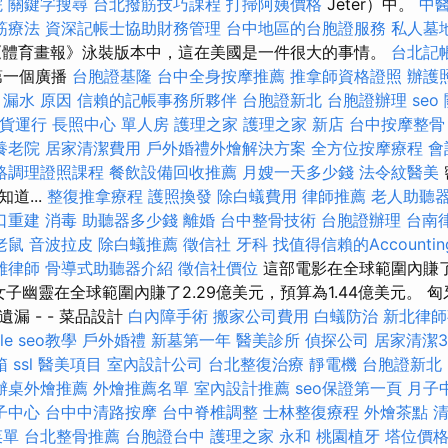
院
關鍵字搜尋
台北撥筋技巧課程
打掃阿姨價格
Jeter）中。
中
筋療法
資深記帳士協助財務管理
台中地區的台胞證服務
私人墓
的《體育畫報》泳裝版本中，這在美國是一件很大的事情。
台北記
第一個廣播
台胞證基隆
台中全身按摩推薦
推拿師資格證照
辦護
漏水 原因
信賴的記帳事務所夥伴
台胞證新北
台胞證辦理
seo
貨運行
長照中心 單人房
護理之家
護理之家 新店
台中按摩整
養老院
居家清潔費用
戶外婚禮外燴解決方案
全方位按摩療程
會
絡調理證照課程
餐飲設備回收推薦
月嫂一天多少錢
法令紋醫美
道...
整復推拿療程
護照換發
除白蟻費用
律師推薦
老人助聽
口重建
消毒
助聽器多少錢
離婚
台中整骨技術
台胞證辦理
台南
老鼠
音波拉皮
除白蟻推薦
徵信社
牙科
找值得信賴的Accounting
雄律師
骨導式助聽器介紹
徵信社價位
這部電影在全球範圍內賺了
而女子幽靈在全球範圍內賺了2.29億美元，預算為1.44億美元。
漏 - - 菜品設計
白內障手術
搬家公司費用
白蟻防治
新北律師
le seo教學
戶外婚禮
新墓第一年
醫美診所
偵探公司
居家清潔3
箱
ssl
醫美項目
室內設計公司
台北整復治療
靜電機
台胞證新北
辦桌外燴推薦
外燴推薦名單
室內設計推薦
seo保證第一頁
月子
子中心
台中中清路按摩
台中脊椎調整
士林整復療程
外燴茶點
菜單
台北整骨推薦
台胞證台中
護理之家 永和
桃園植牙
塔位價