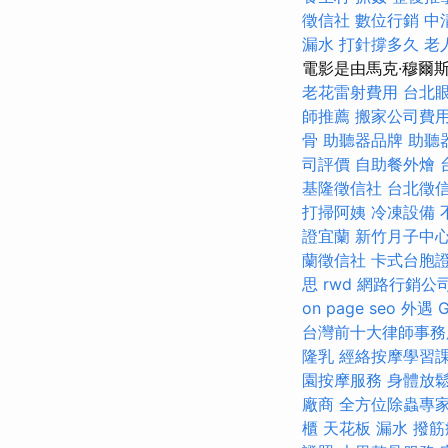
徵信社
數位行銷
中
漏水 打針撐多久
老
電影是由馬克·穆爾斯博（
老花雷射費用
台北
師推薦
搬家公司費用p
骨
助聽器品牌
助聽
司評價
自助餐外燴
基隆徵信社
台北徵
打掃阿姨
冷凍設備
證宜蘭
新竹月子中
蘭徵信社
卡式台胞
思
rwd
網路行銷公
on page seo
外遇
台灣前十大律師事務
隆乳
經絡按摩學習
園按摩服務
身體放
廠商
全方位除蟲專
櫃
天花板 漏水
撥筋