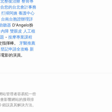
台北整復治療
整骨專
適合您的台北會計事務
打掃阿姨
養護中心
台南台胞證辦理詳
助聽器
D'Angelo扮
白內障
雙眼皮
人工植
問題
-
按摩專業課程
交指揮棒。
牙醫推薦
人登記申請全攻略
新
部電影的演員。
多網站管理者容易犯一些
能會影響網站的搜尋排
O 錯誤及其解決方法。