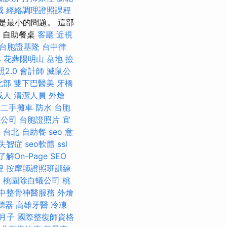
威
經絡調理證照課程
是最小的問題。 這部
 - 自助餐桌
客廳
近視
台胞證基隆
台中律
具
花葬陽明山
墓地
撿
照2.0
會計師
滅鼠公
北部
雙下巴醫美
牙橋
找人
清潔人員
外燴
二手攤車
防水
台胞
潔公司
台胞證照片
宜
 台北
自助餐
seo 意
失智症
seo軟體
ssl
解On-Page SEO
程
按摩師證照班訓練
蚤
桃園除白蟻公司
桃
中整骨神醫服務
外燴
聽器
高雄牙醫
冷凍
月子
國際整復師資格