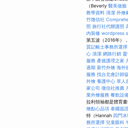
（Beverly
醫美做臉
教學資料
清潔
外燴
竹徵信社
Comprehen
照
旅行社代辦護照
內裝修
wordpress 
第五波（2016年
質記帳士事務所選擇
心
清潔
網路行銷
靈
服務
產後護理之家 
過期
新竹外燴
海外
服務
找台北會計師
外燴
養護中心 單人
家公司
徵信社推薦
業外燴服務
餐飲設
拉利領袖都是體育畫報
燴點心品項
泰國簽
特（Hannah
四門冰
務所選擇
兒童眼科