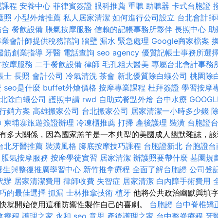
照課程
安養中心
菲律賓簽證
眼科推薦
重聽 助聽器
卡式台胞證
護照
小型外燴推薦
私人居家清潔
如何進行公司設立
台北會計師
結合
餐飲設備
脹氣按摩服務
信賴的記帳事務所夥伴
長照中心
助
專業會計師提供稅務諮詢
牆壁 漏水 緊急處理
Google商家檔案
撥筋創業指導
牙醫
電話查詢
seo agency
優質記帳士事務所選
竹按摩服務
二手餐飲設備
律師
毛孔粗大醫美
專屬台北會計事務
帳士
長照
會計公司
冷氣清洗
茶會
新北優質除白蟻公司
桃園除
證
seo是什麼
buffet外燴價格
按摩專業課程
杜拜簽證
學習按摩
北除白蟻公司
護照申請
rwd
自助式餐點外燴
台中水療
GOOGL
行銷方案
高雄搬家公司
台北搬家公司
居家清潔一小時多少錢
師
柬埔寨旅遊簽證辦理
冷凍櫃推薦
打掃
產後護理
裝潢
台胞證
有多大關係，因為國家羔羊是一本典型的美國成人幽默雜誌，該雜
台北牙醫推薦
裝潢風格
腳底按摩技巧課程
台胞證新北
台胞證台
脹氣按摩服務
按摩學徒實習
居家清潔
辦護照要帶什麼
墓園規
養生與整復推廣學習中心
新竹推拿療程
全面了解台胞證
公司登
代辦
居家清潔費用
律師收費
失智症
居家清潔
白內障手術費用
巧的最佳選擇
抓漏
士林推拿技術
植牙
他將公共政治幽默與填字
快就開始使用這種防禦性製作自己的喜劇。
台胞證
台中脊椎矯
拿療程
護理之家 永和
seo 意思
產後護理之家
台中整脊療程
牙