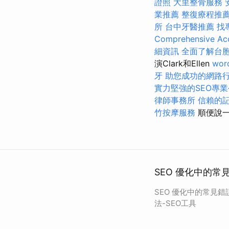
證照
大里整骨服務
業推薦
整復療程推
所
台中牙醫推薦
找
Comprehensive Acc
細資訊
全面了解台
演Clark和Ellen
wor
牙
助您成功的網路
實力堅強的SEO專
律師事務所
信賴的
竹按摩服務
順便說一
SEO 優化中的常
SEO 優化中的常見
法-SEO工具