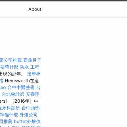
About
家公司推薦
嘉義月子
照要帶什麼
防水 工程
年）出現的那年。
按摩專
格
Hemsworth在這
seo
台中中醫整骨
台
所
台北會計師
安養院
sters》（2016年）中
近牙科診所
台中頭部
準備什麼
外燴公司
司推薦
buffet外燴價