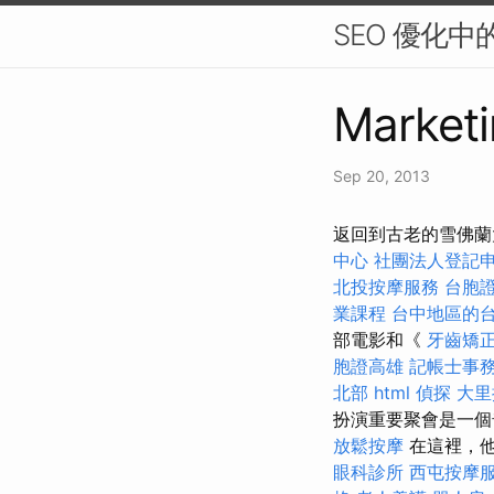
SEO 優化
Marketi
Sep 20, 2013
返回到古老的雪佛蘭大
中心
社團法人登記
北投按摩服務
台胞
業課程
台中地區的
部電影和《
牙齒矯
胞證高雄
記帳士事
北部
html
偵探
大里
扮演重要聚會是一
放鬆按摩
在這裡，他
眼科診所
西屯按摩