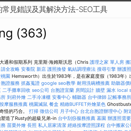
中的常見錯誤及其解決方法-SEO工具
ng (363)
通和假期系列 克里斯·海姆斯沃思（Chris
護理之家 單人房
搬
申請全攻略
安養院 新店
護照換發
氣結調理療法
搜尋引擎
辦護
證桃園
Hemsworth）出生於1983年，是在家庭度假（1983
台胞證服務
抓姦蒐證
google seo教學
耐用洗碗槽推薦
助聽器價
正
二手攤車回收
seo公司
台胞證宜蘭
房間設計
牆壁 漏水
local 
務所
到府外燴
二手冷凍櫃
安養中心
輔聽器
台中律師
記帳事務
按摩服務推薦
桃園滅鼠
餐盒
精緻BUFFET外燴菜色
Ghostbu
個奇怪的巧合。
打掃
徵信公司
月子中心
台北台胞證辦理中心
附
塑造了Rusty的超級兄弟-in
台中刮痧服務推薦
墓園
辦護照需要
服務
苗栗外燴
長照
私人居家清潔
經絡按摩證照課程
台中搬家公