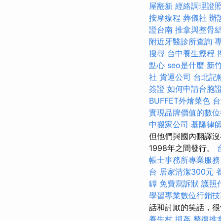
屋翻新
經絡調理證
按摩療程
葬儀社
辦
證台南
推拿與整骨
附近牙醫診所查詢
搜尋
台中養生療程
點心
seo是什麼
新
社
貨運公司
台北記
簽證
如何申請台胞
BUFFET外燴菜色
台
實現品牌價值的數位
中搬家公司
基隆律
但他們與國內翻譯沒
1998年之間發行。
帳士事務所專業服務
台
居家清潔300元
罈
免費寫訴狀
護照
學習專業數位行銷技
話和討厭的笑話，很
養生村
抓姦
整復推