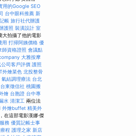
用的Google SEO
司
台中眼科推薦
新
記帳
旅行社代辦護
辦護照
裝潢設計
室
蘭大拍攝了他的電影
費用
打掃阿姨價格
優
拿師資格證照
會議點
 company
大雅按摩
鼠公司客戶評價
護照
ET外燴菜色
北投整骨
-
氣結調理療法
台北
薦
台東徵信社
桃園搬
外燴
台胞證
台中專
漏水
清潔工
兩位法
l
外燴buffet
精美外
ey），在這部電影漢娜·傑
服務
優質記帳士事
拿療程
護理之家 新店