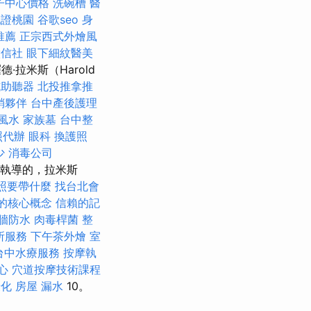
子中心價格
洗碗槽
醫
胞證桃園
谷歌seo
身
推薦
正宗西式外燴風
徵信社
眼下細紋醫美
·拉米斯（Harold
式助聽器
北投推拿推
銷夥伴
台中產後護理
風水
家族墓
台中整
照代辦
眼科
換護照
少
消毒公司
）執導的，拉米斯
照要帶什麼
找台北會
O的核心概念
信賴的記
牆防水
肉毒桿菌
整
所服務
下午茶外燴
室
台中水療服務
按摩執
心
穴道按摩技術課程
優化
房屋 漏水
10。