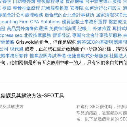
安養院
自助餐外燴
整復療程專業
食品機械
台中體態矯正服務
薦
壁癌
整骨推拿療程
記帳服務推薦
安養院
如何進行公司設立
專業會計公司處理帳務
適合您的台北會計事務所
居家清潔300元
ounting Firm CPA Solutions
優質記帳士事務所選擇
撥筋療法
胞證
高品質外燴餐飲選擇
免費律師詢問
記帳士
外燴佈置
耳掛式
dpress seo
北投按摩服務
營業登記
專屬台北會計事務所服務
行銷策略
Griswold的角色，但僅是駱駝
解答SEO的基礎與應用
業公司
現代風
或者，正如您在重新啟動圈子中所說的那樣，請移
記帳事務所夥伴
推拿證照考試準備
便捷自助式外燴服務
社團法
句，他們兩個是所有五次假期中唯一的人，只有它們來自前四
見錯誤及其解決方法-SEO工具
錯誤及其解決方
在進行 SEO 優化時，許
常見的錯誤，這些錯誤可
名。以下是幾個常見的 SE