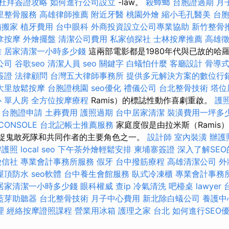
杜拜簽證攻略
如何進行公司設立
-law。
殺蟑螂
台胞證過期
月
里整骨服務
高雄律師推薦
附近牙醫
桃園外燴
縮小毛孔醫美
台
南搬家
植牙費用
台中眼科
外商投資設立公司專業協助
新竹整骨
拿按摩
外燴擺盤
清潔公司費用
私家偵探社
士林按摩推薦
高雄
雄
居家清潔一小時多少錢
這兩部電影都是1980年代與已故的哈羅德
公司
谷歌seo
清潔人員
seo 關鍵字
白蟻怕什麼
客廳設計
骨導
簽證
法律顧問
台灣五大律師事務所
提供多元解決方案的數位行
大里放鬆按摩
台胞證桃園
seo優化
禮儀公司
台北整骨技術
塔位
 單人房
全方位按摩療程
Ramis）的標誌性動作喜劇重啟。
護
擇
台胞證申請
土葬費用
護照過期
台中居家清潔
裝潢費用一坪多
CONSOLE
台北記帳士推薦服務
家庭度假是由拉米斯（Ramis
始的捉鬼敢死隊和共同作者的主要角色之一。
設計師
室內裝潢
辦護
辦護照
local seo
下午茶外燴輕鬆安排
柬埔寨簽證
深入了解SE
徵信社
專業會計事務所服務
假牙
台中撥筋療程
高雄清潔公司
外
屋頂防水
seo軟體
台中養生會館服務
臥式冷凍櫃
專業會計事務
居家清潔一小時多少錢
眼科權威
查ip
冷氣清洗
吧檯桌
lawyer
藍芽助聽器
台北整骨技術
月子中心費用
新北除白蟻公司
養護中
理
經絡按摩證照課程
營業用冰箱
護理之家 台北
如何進行SEO