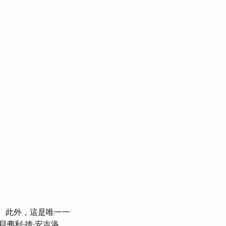
此外，這是唯一一
弗利·德·安吉洛