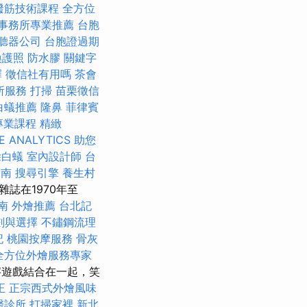
撥筋技術課程
全方位
事務所專業推薦
台胞
聽器公司
台胞證過期
換護照
防水膠
關鍵字
擇
徵信社有用嗎
茶會
所服務
打掃
苗栗徵信
白蟻推薦
隆鼻
菲律賓
專業課程
精緻
E ANALYTICS
助您
除白蟻
室內設計師
台
台南
搜尋引擎
養生村
誌在1970年至
南
外燴推薦
台北記
劃與選擇
不鏽鋼流理
記
桃園按摩服務
骨灰
全方位外燴服務專家
遊戲結合在一起，笑
正
正宗西式外燴風味
醫診所
打掃家裡
新北