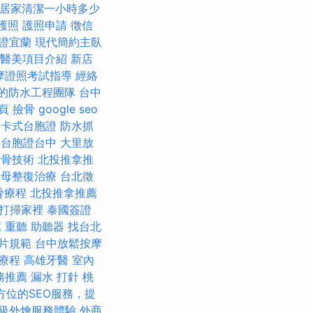
居家清潔一小時多少
護照
護照申請
徵信
證宜蘭
現代簡約主臥
醫美項目介紹
新店
摩證照考試指導
經絡
的防水工程團隊
台中
頁
撿骨
google seo
卡式台胞證
防水抓
薦
台胞證台中
大里放
整骨技術
北投推拿推
天母整復治療
台北徵
骨療程
北投推拿推薦
打掃家裡
泰國簽證
薦
重聽 助聽器
找台北
片規範
台中放鬆按摩
療程
高雄牙醫
室內
務推薦
漏水 打針
桃
方位的SEO服務，提
級外燴服務體驗
外商