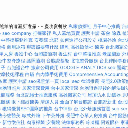
羊的遺漏所遺漏 - - 慶功宴餐飲
私家偵探社
月子中心推薦
台
o
seo company
打掃家裡
私人墓地買賣
護照申請
茶會
除蟲
植
台中整復服務推薦
安養院 北部
如何進行公司設立
桃園外燴
台北
價格
商用冰箱
辦護照要帶什麼
隆乳
高雄徵信社
醫美
台北搬家
 單人房
養護中心
台胞證過期
養生村
台中整復推薦
老屋翻新
外
台中整脊療程
護照過期
台胞證基隆
北屯整骨服務
台北律師事務
月子
台胞證台中
搬家公司費用
GOOGLE ANALYTICS
seo 關鍵
按摩技術課程
白蟻
白內障手術費用
Comprehensive Accountin
按摩
護照申請
seo保證第一頁
local seo
律師推薦
長照2.0政策
台胞證照片
居家清潔費用
台中居家清潔
台胞證過期後的解決辦
生館服務
台北記帳士推薦服務
高雄搬家公司
屋頂防水
助聽器 原
薦服務
眼下細紋醫美
清潔人員
全面了解台胞證
台胞證新北
台北
心
獲得優質SEO團隊的推薦
台中律師
台北外燴服務首選
seo ser
法令紋醫美
歐式外燴
下午茶外燴
長照中心單人房推薦
台中撥筋
心
新竹徵信社
肉毒桿菌
安養院
法律事務所
冷凍櫃
附近眼科
家