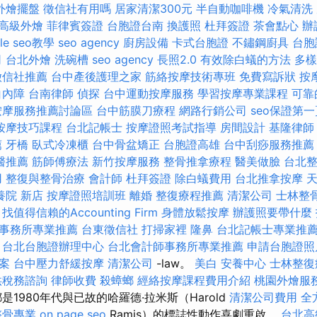
外燴擺盤
徵信社有用嗎
居家清潔300元
半自動咖啡機
冷氣清洗
高級外燴
菲律賓簽證
台胞證台南
換護照
杜拜簽證
茶會點心
辦
le seo教學
seo agency
廚房設備
卡式台胞證
不鏽鋼廚具
台胞
司
台北外燴
洗碗槽
seo agency
長照2.0
有效除白蟻的方法
多樣
徵信社推薦
台中產後護理之家
筋絡按摩技術專班
免費寫訴狀
按
白內障
台南律師
偵探
台中運動按摩服務
學習按摩專業課程
可靠
按摩服務推薦討論區
台中筋膜刀療程
網路行銷公司
seo保證第一
按摩技巧課程
台北記帳士
按摩證照考試指導
房間設計
基隆律師
薦
牙橋
臥式冷凍櫃
台中骨盆矯正
台胞證高雄
台中刮痧服務推
醫推薦
筋師傅療法
新竹按摩服務
整骨推拿療程
醫美做臉
台北
用
整復與整骨治療
會計師
杜拜簽證
除白蟻費用
台北推拿按摩
養院 新店
按摩證照培訓班
離婚
整復療程推薦
清潔公司
士林整
找值得信賴的Accounting Firm
身體放鬆按摩
辦護照要帶什麼
事務所專業推薦
台東徵信社
打掃家裡
隆鼻
台北記帳士專業推
台北台胞證辦理中心
台北會計師事務所專業推薦
申請台胞證照
方案
台中壓力舒緩按摩
清潔公司
-law。
美白
安養中心
士林整復
供稅務諮詢
律師收費
殺蟑螂
經絡按摩課程費用介紹
桃園外燴服
1980年代與已故的哈羅德·拉米斯（Harold
清潔公司費用
全
整骨專業
on page seo
Ramis）的標誌性動作喜劇重啟。
台北高