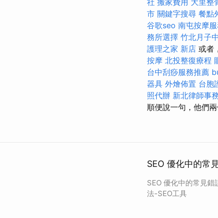
社
搬家費用
大里整
市
關鍵字搜尋
餐點
谷歌seo
南屯按摩
務所選擇
竹北月子
護理之家 新店
或者
按摩
北投整復療程
台中刮痧服務推薦
b
器具
外燴佈置
台胞
照代辦
新北律師事
順便說一句，他們兩
SEO 優化中的常
SEO 優化中的常見
法-SEO工具