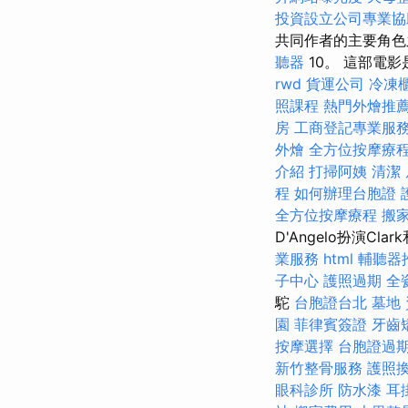
投資設立公司專業協
共同作者的主要角
聽器
10。 這部電影
rwd
貨運公司
冷凍
照課程
熱門外燴推
房
工商登記專業服
外燴
全方位按摩療
介紹
打掃阿姨
清潔
程
如何辦理台胞證
全方位按摩療程
搬
D'Angelo扮演Clark
業服務
html
輔聽器
子中心
護照過期
全
駝
台胞證台北
墓地
園
菲律賓簽證
牙齒
按摩選擇
台胞證過
新竹整骨服務
護照
眼科診所
防水漆
耳