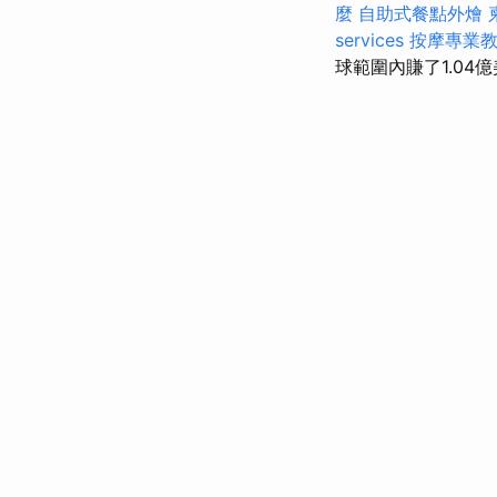
麼
自助式餐點外燴
services
按摩專業
球範圍內賺了1.04