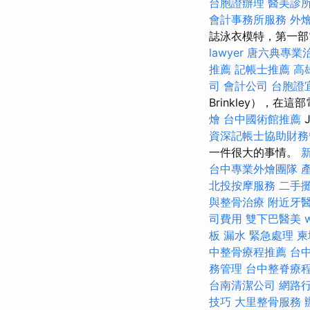
台胞證辦理
醫美診
會計事務所服務
外
誌泳衣模特，第一部電
lawyer
唐六典專業
推薦
記帳士推薦
高
司
會計公司
台胞證
Brinkley），在這
燴
台中國術館推薦
資深記帳士協助財務
一件很大的事情。
台中專業外燴團隊
北投按摩服務
二手
與整骨治療
附近牙
司費用
雙下巴醫美
板 漏水 緊急處理
柬
中整骨療程推薦
台
務管理
台中整脊療
台南清潔公司
網路
技巧
大里整骨服務