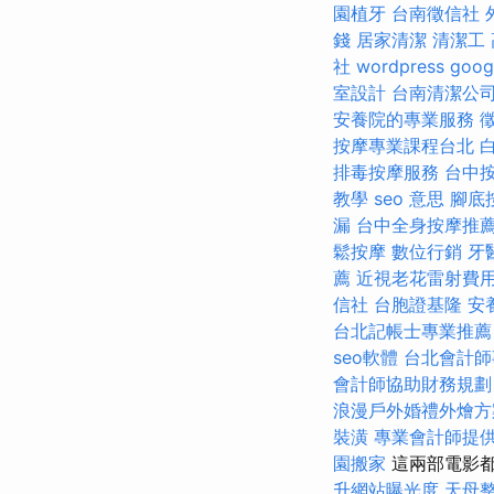
園植牙
台南徵信社
錢
居家清潔
清潔工
社
wordpress
goog
室設計
台南清潔公
安養院的專業服務
按摩專業課程台北
排毒按摩服務
台中
教學
seo 意思
腳底
漏
台中全身按摩推
鬆按摩
數位行銷
牙
薦
近視老花雷射費
信社
台胞證基隆
安
台北記帳士專業推薦
seo軟體
台北會計師
會計師協助財務規劃
浪漫戶外婚禮外燴
裝潢
專業會計師提
園搬家
這兩部電影都是
升網站曝光度
天母