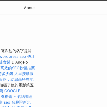
About
影，這次他的名字是開
wordpress seo
假牙
徒實習
D'Angelo）
高效的SEO軟體推薦
時多少錢
大里按摩服
O策略，助您贏得在地
拍攝了他的電影第五
薦
GOOGLE
原脊椎矯正
氣結調理
症
seo
台胞證新北