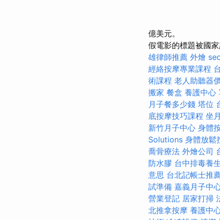
億美元。
假電影的標題被國家羔
雄律師推薦
外燴
se
經絡按摩專業課程
術課程
老人助聽器
搬家
餐盒
養護中心
月子餐多少錢
塔位
底按摩技巧課程
坐
新竹月子中心
身體
Solutions
身體放鬆
喬骨療法
外燴公司
防水膠
台中排毒養
意思
台北記帳士推
試準備
嘉義月子中
營業登記
居家打掃
北推拿按摩
養護中