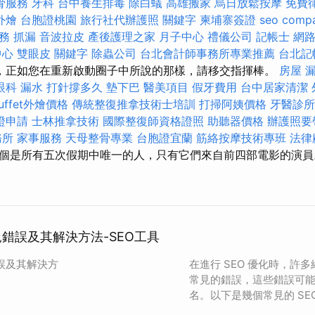
骨服務
牙科
台中養生排毒
除白蟻
高雄搬家
烏日放鬆按摩
免費
外燴
台胞證桃園
旅行社代辦護照
關鍵字
柬埔寨簽證
seo comp
服務
抓漏
音波拉皮
產後護理之家 月子中心
禮儀公司
記帳士
網
中心
雙眼皮
關鍵字
除蟲公司
台北會計師事務所專業推薦
台北記
，正如您在重新啟動圈子中所說的那樣，請移交指揮棒。
房屋 
眼科
漏水 打針撐多久
墊下巴
醫美項目
假牙費用
台中居家清潔
uffet外燴價格
傳統整復推拿技術士培訓
打掃阿姨價格
牙醫診所
證申請
士林推拿技術
國際整復師資格證照
助聽器價格
辦護照要
務所
家事服務
天母整骨專業
台胞證宜蘭
筋絡按摩技術專班
法律
個是所有五次假期中唯一的人，只有它們來自前四部電影的演員
見錯誤及其解決方法-SEO工具
錯誤及其解決方
在進行 SEO 優化時，許
常見的錯誤，這些錯誤可
名。以下是幾個常見的 SE