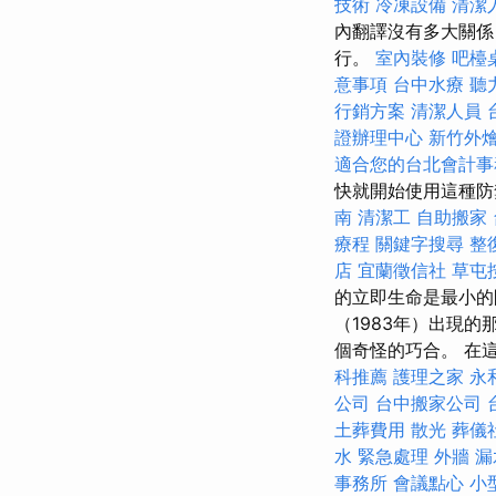
技術
冷凍設備
清潔
內翻譯沒有多大關係
行。
室內裝修
吧檯
意事項
台中水療
聽
行銷方案
清潔人員
證辦理中心
新竹外
適合您的台北會計事
快就開始使用這種
南
清潔工
自助搬家
療程
關鍵字搜尋
整
店
宜蘭徵信社
草屯
的立即生命是最小的問題
（1983年）出現的那
個奇怪的巧合。 在這裡
科推薦
護理之家 永
公司
台中搬家公司
土葬費用
散光
葬儀
水 緊急處理
外牆 漏
事務所
會議點心
小