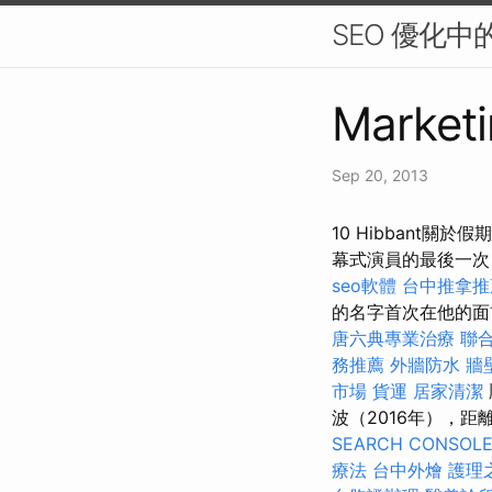
SEO 優化
Marketi
Sep 20, 2013
10 Hibbant
幕式演員的最後一次，
seo軟體
台中推拿
的名字首次在他的
唐六典專業治療
聯
務推薦
外牆防水
牆
市場
貨運
居家清潔
波（2016年），
SEARCH CONSOL
療法
台中外燴
護理