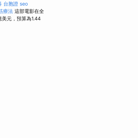
科
台胞證
seo
筋療法
這部電影在全
美元，預算為1.44