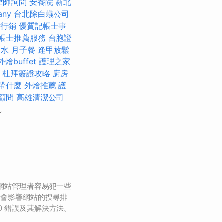
律師詢問
安養院 新北
any
台北除白蟻公司
路行銷
優質記帳士事
帳士推薦服務
台胞證
漏水
月子餐
逢甲放鬆
外燴buffet
護理之家
杜拜簽證攻略
廚房
帶什麼
外燴推薦
護
顧問
高雄清潔公司
。
多網站管理者容易犯一些
能會影響網站的搜尋排
O 錯誤及其解決方法。