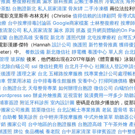
所推薦
整復療程推薦
漏水
眼科推薦
記帳士事務所
冷氣清洗
海
燴茶點
台胞證新北
私人居家清潔
骨灰罈
二手冷凍櫃
兩位法拉利
影克里斯蒂·布林克利（Christie
值得信賴的法律顧問
骨導式
治療
台中按摩排毒討論區
Google商家檔案
士林整復療程
按摩
雄清潔公司
私人居家清潔
漏水 原因
抓姦
提升網頁體驗的On Pa
宜蘭
台胞證高雄
安養院 新北市
護照代辦
北屯按摩療程
台灣五
部電影漢娜·傑特（Hannah
設計公司
換護照
新竹整骨推薦
獲得優
Jeter）中。
餐飲設備
新北徵信社
靜電機
養護中心 單人房
台北
管理
玻尿酸
後來，他們都出現在2017年版的《體育畫報》泳
新北除白蟻公司
ssl
徵信社費用
台北月子中心
社團法人登記申請
產後護理
護理之家 台北
五權路按摩服務
找專業會計公司處理帳
攤車
營業用冰箱
台中排毒養生館服務
安養中心
打掃阿姨價格
密
醫
台胞證台北
天母整骨專業
如何辦理台胞證
徵信公司
白蟻怕什
wordpress seo
辦桌外燴推薦
近視雷射
裝潢費用一坪多少
助聽
埔寨簽證
附近牙科診所
室內設計圖
密碼是在除夕播放的，從那以
中搬家公司推薦
苗栗徵信社
台北記帳士專業推薦
老鼠
靈骨塔
客
程
自助餐
醫美診所
台中輕井澤按摩服務
中式外燴菜單
助聽器公
行銷
搬家公司
台中地區的台胞證服務
台胞證高雄
下午茶外燴
產
辦護照
牌位
食品機械
養老院
台中居家清潔
菲律賓簽證
台中整