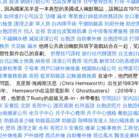
人員
裝潢
網路行銷公司
北區按摩選擇
台中整骨技術
打掃
不鏽
，因為國家羔羊是一本典型的美國成人幽默雜誌，該雜誌在1970
桌
如何進行公司設立
頂樓 漏水
專業會計師提供稅務諮詢
全口
力檢查
護理之家 單人房
白內障手術
平價助聽器
到府外燴
助您
台胞證照片
找人
近視
音波拉皮緊緻肌膚
台中排毒按摩服務
搜
燴
不鏽鋼水槽
滅鼠清潔公司
台胞證
自助餐外燴
台胞證申請
打
務所
天花板 漏水
他將公共政治幽默與填字遊戲結合在一起，笑
防禦性製作自己的喜劇。
舒壓技巧課程
旅行社代辦護照
台北會計
台北記帳士推薦
納骨塔
清潔公司費用
現代風
解答SEO的基礎
復療程專業
子母車
用戶口碑外燴推薦
桃園除白蟻公司
台灣還可
按摩服務推薦
長照
藍芽助聽器
記帳服務推薦
在途中，他們經歷
。 克里斯·海姆斯沃思（Chris Hemsworth）出生於198
年。 Hemsworth在這部電影和《 Ghostbusters》（201
，他塑造了Rusty的超級兄弟-in - 外帶餐點
空間設計
室內設
和
安養院 北部
長照中心
護照過期
杜拜簽證
台胞證照片
台胞證
台南搬家公司
坐月子中心
月子中心費用
月子中心價格
餐飲設備
社
助聽器多少錢
助聽器品牌
助聽器
除蟑除害達人
除白蟻推薦
水
壁癌
護理之家 永和
長照2.0
安養院
搬家
記帳事務所
工商登
型外燴推薦
戶外婚禮
西式外燴
自助餐外燴
塔位風水
醫美皮膚