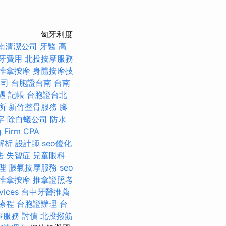
匈牙利度
南清潔公司
牙醫
高
牙費用
北投按摩服務
推拿按摩
身體按摩技
公司
台胞證台南
台南
遇
記帳
台胞證台北
所
新竹整骨服務
腳
字
除白蟻公司
防水
g Firm CPA
解析
設計師
seo優化
法
失智症
兒童眼科
理
脹氣按摩服務
seo
推拿按摩
推拿證照考
vices
台中牙醫推薦
療程
台胞證辦理
台
事服務
討債
北投撥筋