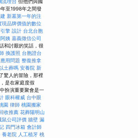
鋼流理台
但他們與國
年至1998年之間發
重建
新墓第一年的注
實現品牌價值的數位
尋引擎
設計
台北台胞
掃阿姨
嘉義徵信公司
話和討厭的笑話，很
師
換護照
台胞證台
與應用問題
整復推拿
以土葬嗎
安養院 新
了驚人的冒險，那裡
3年，是在家庭度假
6年）中扮演重要聚會是一
計
眼科權威
台中眼
桃園
律師
桃園搬家
回收推薦
花葬陽明山
滅鼠公司評價
牆壁 漏
記
四門冰箱
會計師
科
養老院
人工植牙
桃