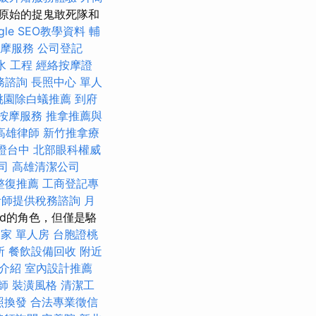
是原始的捉鬼敢死隊和
le SEO教學資料
輔
按摩服務
公司登記
水 工程
經絡按摩證
務諮詢
長照中心 單人
桃園除白蟻推薦
到府
按摩服務
推拿推薦與
高雄律師
新竹推拿療
證台中
北部眼科權威
司
高雄清潔公司
整復推薦
工商登記專
計師提供稅務諮詢
月
old的角色，但僅是駱
家 單人房
台胞證桃
所
餐飲設備回收
附近
務介紹
室內設計推薦
師
裝潢風格
清潔工
照換發
合法專業徵信