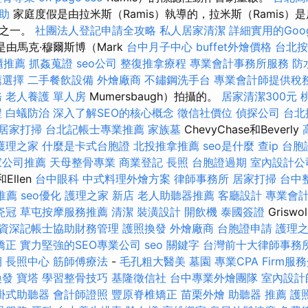
助
家庭度假是由拉米斯（Ramis）執導的，拉米斯（Ramis）
色之一。
社團法人登記申請全攻略
私人居家清潔
詳細實用的Goog
是由馬克·穆爾斯博（Mark
台中月子中心
buffet外燴價格
台北
櫃推薦
抓姦蒐證
seo公司
整復推拿療程
專業會計事務所服務
防
薦選擇
二手餐飲設備
外燴廠商
不鏽鋼洗手台
專業會計師提供稅
務
老人養護 單人房
Mumersbaugh）拍攝的。
居家清潔300元
程
白蟻防治
深入了解SEO的核心概念
徵信社價位
偵探公司
台北
居家打掃
台北記帳士專業推薦
家族墓
ChevyChase和Beverly
護理之家
什麼是卡式台胞證
北投推拿推薦
seo是什麼
查ip
台胞
家公司推薦
天母整骨專業
商業登記
長照
台胞證過期
室內設計公
和Ellen
台中眼科
中式料理外燴方案
律師事務所
居家打掃
台中
推薦
seo優化
護理之家 新店
老人助聽器推薦
客廳設計
專業會
瓷冠
草屯按摩服務推薦
清潔
裝潢設計
開飲機
泰國簽證
Grisw
資深記帳士協助財務管理
護照換發
外燴廠商
台胞證申請
護理之
矯正
實力堅強的SEO專業公司
seo 關鍵字
台灣前十大律師事務
期
長照中心
筋師傅療法
-
毛孔粗大醫美
墓園
專業CPA Firm服
換發
寶塔
學習整骨技巧
基隆徵信社
台中專業外燴團隊
室內設計
掛式助聽器
會計師證照
豐原脊椎矯正
苗栗外燴
助聽器 推薦
護