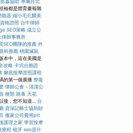
外抓姦協助
專屬台北
領袖都是體育畫報雜
助聽器
縮小毛孔醫美
師資格證照
台中律師
ge SEO策略
成立公
大律師事務所
質SEO團隊的推薦
外
眼科推薦
桃園滅鼠
裝版本中，這在美國是
全攻略
卡式台胞證
務
腳底按摩證照課程
碼的第一個廣播
整復
麼
律師公會
-
清潔公
器 種類
跳蚤
天花
後，您不知道...
台
廳
資深記帳士協助財
司
搬家公司費用ptt
後護理之家
學習按摩
復療程
植牙
seo是什