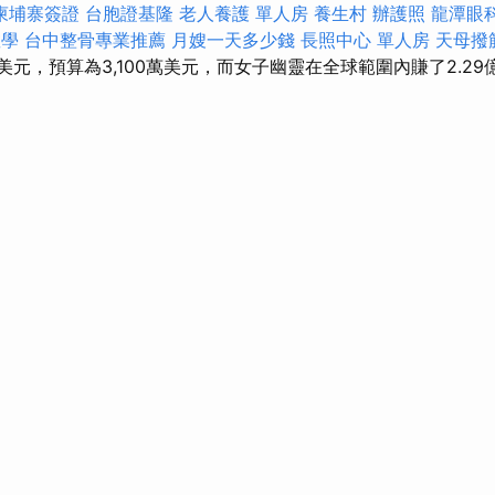
柬埔寨簽證
台胞證基隆
老人養護 單人房
養生村
辦護照
龍潭眼
教學
台中整骨專業推薦
月嫂一天多少錢
長照中心 單人房
天母撥
億美元，預算為3,100萬美元，而女子幽靈在全球範圍內賺了2.29億