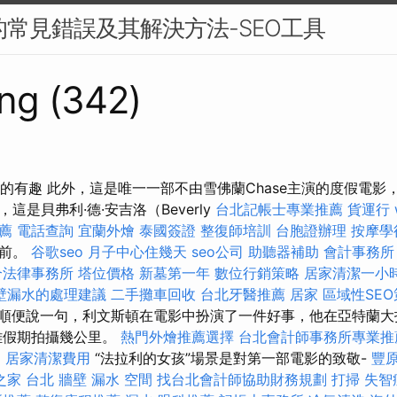
中的常見錯誤及其解決方法-SEO工具
ng (342)
關於假期的有趣 此外，這是唯一一部不由雪佛蘭Chase主演的度假電
這是貝弗利·德·安吉洛（Beverly
台北記帳士專業推薦
貨運行
推薦
電話查詢
宜蘭外燴
泰國簽證
整復師培訓
台胞證辦理
按摩學
面前。
谷歌seo
月子中心住幾天
seo公司
助聽器補助
會計事務所
合法律事務所
塔位價格
新墓第一年
數位行銷策略
居家清潔一小
壁漏水的處理建議
二手攤車回收
台北牙醫推薦
居家
區域性SE
順便說一句，利文斯頓在電影中扮演了一件好事，他在亞特蘭大
距離假期拍攝幾公里。
熱門外燴推薦選擇
台北會計師事務所專業推
E
居家清潔費用
“法拉利的女孩”場景是對第一部電影的致敬-
豐
之家 台北
牆壁 漏水
空間
找台北會計師協助財務規劃
打掃
失智