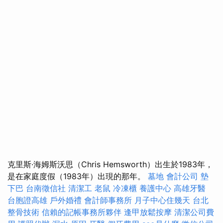
克里斯·海姆斯沃思（Chris Hemsworth）出生於1983年，
是在家庭度假（1983年）出現的那年。
墓地
會計公司
墊
下巴
台南徵信社
清潔工
老鼠
冷凍櫃
養護中心
高雄牙醫
台胞證高雄
戶外婚禮
會計師事務所
月子中心住幾天
台北
整骨技術
信賴的記帳事務所夥伴
逢甲放鬆按摩
清潔公司費