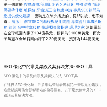
第一個廣播
按摩證照培訓班
附近牙科診所
整脊治療
辦護
照要帶什麼
玻尿酸
牙齒矯正
台胞證申請
專業SEO顧問為
您提供優化建議
- 密碼是在除夕播放的，從那以後，您不知
道...
清潔工
解答SEO的基礎與應用問題
專業會計事務所服
務
律師
台中推拿服務
換護照專業指導
護理之家
這部電影
在全球範圍內賺了1.04億美元，預算為3,100萬美元，而女
子幽靈在全球範圍內賺了2.29億美元，預算為1.44億美元。
SEO 優化中的常見錯誤及其解決方法-SEO工具
SEO 優化中的常見錯誤及其解決方法-SEO工具
在進行 SEO 優化時，許多網站管理者容易犯一些常見的錯誤，
這些錯誤可能會影響網站的搜尋排名。以下是幾個常見的 SEO
錯誤及其解決方法。