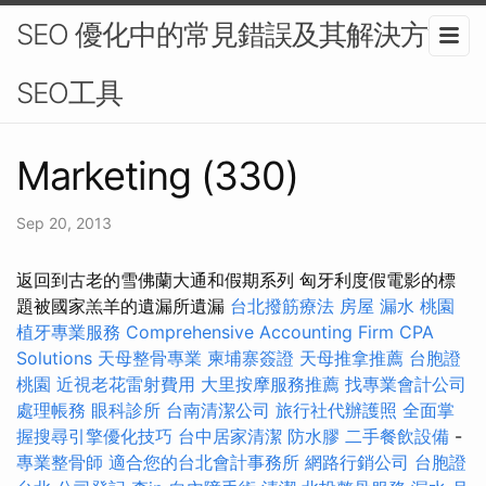
SEO 優化中的常見錯誤及其解決方法-
SEO工具
Marketing (330)
Sep 20, 2013
返回到古老的雪佛蘭大通和假期系列 匈牙利度假電影的標
題被國家羔羊的遺漏所遺漏
台北撥筋療法
房屋 漏水
桃園
植牙專業服務
Comprehensive Accounting Firm CPA
Solutions
天母整骨專業
柬埔寨簽證
天母推拿推薦
台胞證
桃園
近視老花雷射費用
大里按摩服務推薦
找專業會計公司
處理帳務
眼科診所
台南清潔公司
旅行社代辦護照
全面掌
握搜尋引擎優化技巧
台中居家清潔
防水膠
二手餐飲設備
-
專業整骨師
適合您的台北會計事務所
網路行銷公司
台胞證