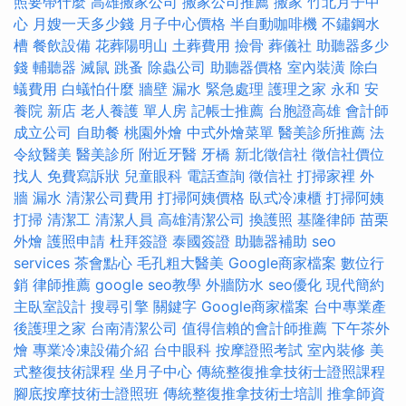
照要帶什麼
高雄搬家公司
搬家公司推薦
搬家
竹北月子中
心
月嫂一天多少錢
月子中心價格
半自動咖啡機
不鏽鋼水
槽
餐飲設備
花葬陽明山
土葬費用
撿骨
葬儀社
助聽器多少
錢
輔聽器
滅鼠
跳蚤
除蟲公司
助聽器價格
室內裝潢
除白
蟻費用
白蟻怕什麼
牆壁 漏水 緊急處理
護理之家 永和
安
養院 新店
老人養護 單人房
記帳士推薦
台胞證高雄
會計師
成立公司
自助餐
桃園外燴
中式外燴菜單
醫美診所推薦
法
令紋醫美
醫美診所
附近牙醫
牙橋
新北徵信社
徵信社價位
找人
免費寫訴狀
兒童眼科
電話查詢
徵信社
打掃家裡
外
牆 漏水
清潔公司費用
打掃阿姨價格
臥式冷凍櫃
打掃阿姨
打掃
清潔工
清潔人員
高雄清潔公司
換護照
基隆律師
苗栗
外燴
護照申請
杜拜簽證
泰國簽證
助聽器補助
seo
services
茶會點心
毛孔粗大醫美
Google商家檔案
數位行
銷
律師推薦
google seo教學
外牆防水
seo優化
現代簡約
主臥室設計
搜尋引擎
關鍵字
Google商家檔案
台中專業產
後護理之家
台南清潔公司
值得信賴的會計師推薦
下午茶外
燴
專業冷凍設備介紹
台中眼科
按摩證照考試
室內裝修
美
式整復技術課程
坐月子中心
傳統整復推拿技術士證照課程
腳底按摩技術士證照班
傳統整復推拿技術士培訓
推拿師資