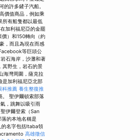
河的許多鏟子汽船。
了高價值商品，例如乘
果所有船隻都以最低
在加利福尼亞的金罷
票價）和150轉向（約
自豪，而且為現在而感
acebook等巨頭公
有岩石海岸，沙灘和著
r，其野生，岩石的景
金山海灣周圍，薩克拉
臉是加利福尼亞北部
眼科推薦
養生整復推
築。 聖伊爾頓索部落
氣，跳舞以吸引雨
聖伊爾登索（San
部落的本地名稱是
名字包括Itaba領
ramento
高雄徵信