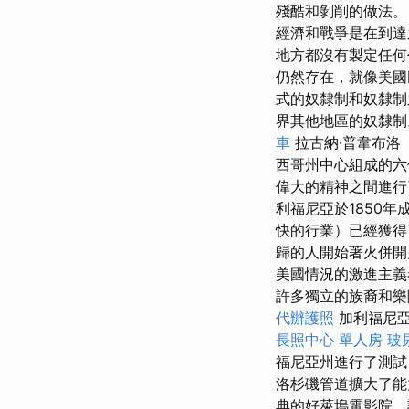
殘酷和剝削的做法。
經濟和戰爭是在到達
地方都沒有製定任
仍然存在，就像美
式的奴隸制和奴隸
界其他地區的奴隸制
車
拉古納·普韋布洛（
西哥州中心組成的
偉大的精神之間進行
利福尼亞於1850
快的行業）已經獲
歸的人開始著火併
美國情況的激進主
許多獨立的族裔和樂
代辦護照
加利福尼亞
長照中心 單人房
玻
福尼亞州進行了測
洛杉磯管道擴大了能
典的好萊塢電影院，