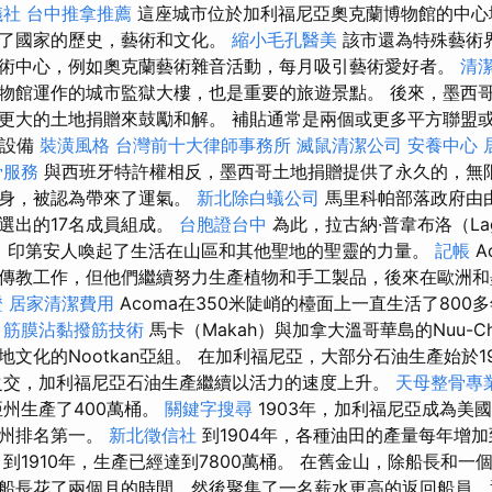
儀社
台中推拿推薦
這座城市位於加利福尼亞奧克蘭博物館的中心
示了國家的歷史，藝術和文化。
縮小毛孔醫美
該市還為特殊藝術
術中心，例如奧克蘭藝術雜音活動，每月吸引藝術愛好者。
清
物館運作的城市監獄大樓，也是重要的旅遊景點。 後來，墨西
更大的土地捐贈來鼓勵和解。 補貼通常是兩個或更多平方聯盟或3
餐設備
裝潢風格
台灣前十大律師事務所
滅鼠清潔公司
安養中心
骨服務
與西班牙特許權相反，墨西哥土地捐贈提供了永久的，無限
紋身，被認為帶來了運氣。
新北除白蟻公司
馬里科帕部落政府由由
選出的17名成員組成。
台胞證台中
為此，拉古納·普韋布洛（Lag
lo）印第安人喚起了生活在山區和其他聖地的聖靈的力量。
記帳
A
傳教工作，但他們繼續努力生產植物和手工製品，後來在歐洲和
證
居家清潔費用
Acoma在350米陡峭的檯面上一直生活了800
。
筋膜沾黏撥筋技術
馬卡（Makah）與加拿大溫哥華島的Nuu-Cha
文化的Nootkan亞組。 在加利福尼亞，大部分石油生產始於
交，加利福尼亞石油生產繼續以活力的速度上升。
天母整骨專
亞州生產了400萬桶。
關鍵字搜尋
1903年，加利福尼亞成為美
馬州排名第一。
新北徵信社
到1904年，各種油田的產量每年增加
到1910年，生產已經達到7800萬桶。 在舊金山，除船長和一
船長花了兩個月的時間，然後聚集了一名薪水更高的返回船員，