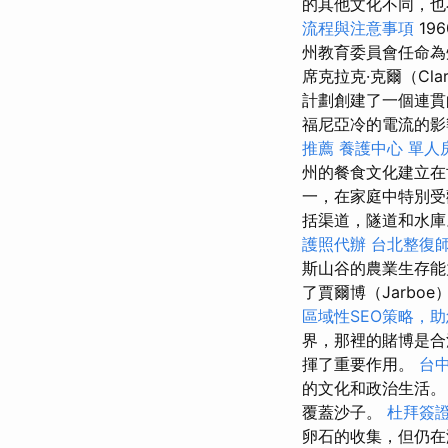
的其他文化不同，也
流程與注意事項
19
州教育委員會任命為州
席克拉克·克爾（Cla
計劃創建了一個連貫
福尼亞冷的電流的影
推薦
養護中心 單人
州的餐食文化建立
一，在家庭中特別受
括渠道，隧道和水
護照代辦
台北整復
斯山谷的農業生存
了賈爾博（Jarbo
區域性SEO策略，
界，那裡的賭博是
揮了重要作用。
台
的文化和政治生活。
覆蓋沙子。
杜拜簽
卵石的收集，但仍在