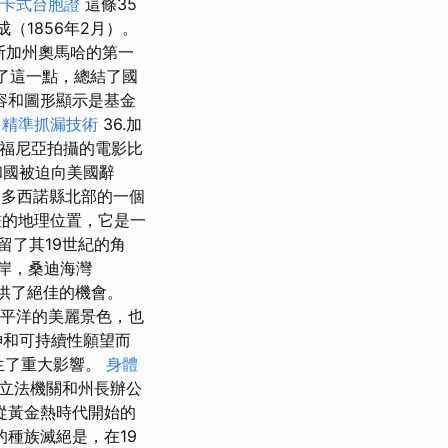
卡式台胞證
這條35
成（1856年2月）。
斯加州奧馬哈的第一
處理了這一點，總結了國
容和圖形顯示是基金
。
精準抓漏技術
36.加
福尼亞拍攝的電影比
和國被迫向美國辭
門多西諾縣北部的一個
畫的地理位置，它是一
留了其19世紀的角
海岸，桑迪海灣
供了絕佳的機會。
太平洋的美麗景色，也
神和可持續性願望而
生了重大影響。
身體
州立法機關和州長辦公
從黃金熱時代開始的
種族滅絕是，在19