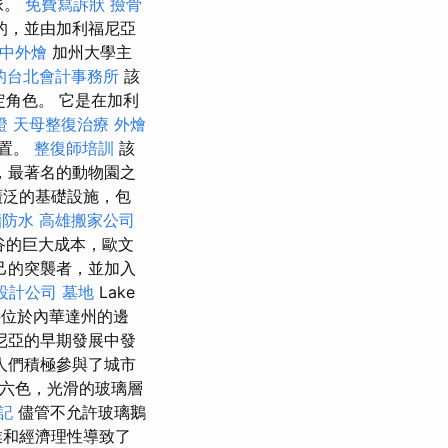
脈。
免費寫訴狀
撿骨
的，並由加利福尼亞
中外燴
加州大學主
的台北會計事務所
該
角色。 它是在加利
證
天母整復治療
外燴
位置。
整復師培訓
該
，最著名的動物園之
廣泛的基礎設施，包
牆防水
高雄搬家公司
山谷的巨大成本，歐文
己的突襲者，並加入
設計公司
墓地
Lake
接位於內華達州的邊
尼亞的早期發展中發
人們積極參與了城市
顏六色，光滑的玻璃層
記
儘管不允許玻璃鵝
業和經濟理性導致了