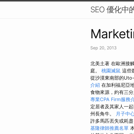
SEO 優化
Marketi
Sep 20, 2013
北美土著 在歐洲接
庭。
桃園滅鼠
這些
從沙漠東南部的Uto-a
介紹
在加利福尼亞
食物來源，約有三分
專業CPA Firm服務
定居者及其家人一
州長角牛。
月子中
許多馬匹丟失或耗
基隆律師推薦名單
本