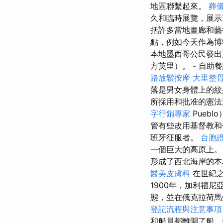
地區聯繫起來。
葬
久和臨時展覽，展
括許多當地畫廊和藝
點，例如今天作為博
本地墨西哥公民發出
方英里）。 - 自助
路放鬆按摩
大里整
落是男女身體上的
所採用和批准的憲法
字行銷專家
Pueb
管有些改用基督教和
班牙征服者。
台胞
一個巨大的高原上
形成了西北海岸的本地
醫美皮膚科
在世紀之
1900年，加利福尼
態，並在俄克拉荷
登記流程與注意事項
和船員都離開了船，