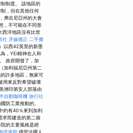
制制度。 該地區的
隸制，但在其他任何
，弗吉尼亞州的大會
然，不可能在不同形
大西洋地區沒有比世
信社
牙齒矯正
二手攤
ue）以西42英里的新墨
為，YEI精神在人和
。 政府開發了，加
（加利福尼亞州第二
磯的許多地區，無家可
也被用來反對希望破壞
美洲印第安人部落由
半自動咖啡機
旅行社
的國防工業推動的。
中約有40％來到加利
需求而建造的第二個
影院的主要風格是經
胞證過期
儘管法國人