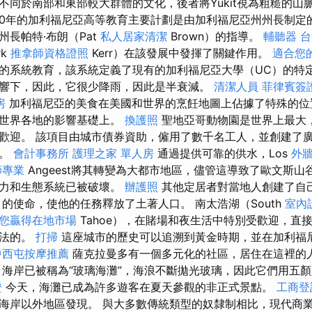
不同於南部和東部較大群體的文化，後者將Yukit視為粗糙的山
60年的加利福尼亞高等教育主要計劃是由加利福尼亞州州長制定
長帕特·布朗（Pat
私人居家清潔
Brown）的指導。
輔聽器
台
rk
推拿師資格證照
Kerr）在該發展中發揮了關鍵作用。
適合您
的系統教育，該系統定義了現有的加利福尼亞大學（UC）的特定
響下，因此，它很少降雨，因此是半衰減。
清潔人員
菲律賓簽
房
加利福尼亞的美食在美國和世界的烹飪地圖上佔據了特殊的
在世界各地的影響基礎上。
換護照
聖地亞哥動物園是世界上最大
歡迎。 該項目由城市債券資助，僱用了數千名工人，並創建了
庫。
會計事務所
護理之家 單人房
通過提供可靠的供水，Los
外
師專業
Angeest將其轉變為大都市地區，儘管這導致了歐文斯
能力和生態系統已被破壞。
辦護照
其他定居者對當地人創建了自
e）的使命，使他的任務釋放了土著人口。 南太浩湖（South
室內
助您贏得在地市場
Tahoe），在賭場和夜生活中特別受歡迎，直
合法的。
打掃
這座城市的歷史可以追溯到黃金時期，並在加利福
中西屯按摩推薦
薩克拉曼多有一個多元化的社區，居住在這裡的
 海岸已被稱為“玻璃海灘”，海浪不斷拋光玻璃，因此它們用五
證
今天，海灘已成為許多遊客在夏天參觀的非正式景點。
工商登
海岸以外地區發現。 與大多數傳統類型的奴隸制相比，現代商