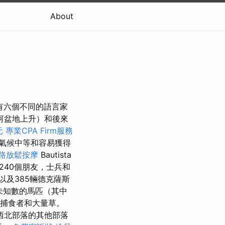
About
有六個不同的語言家
河盆地上升）和後來
元
專業CPA Firm服務
氣候中等和容易獲得
路放鬆按摩
Bautista
與240個朋友，士兵和
以及385輛德克薩斯
未知數的馬匹（其中
捕食者和大量草。
與西北部落的其他部落