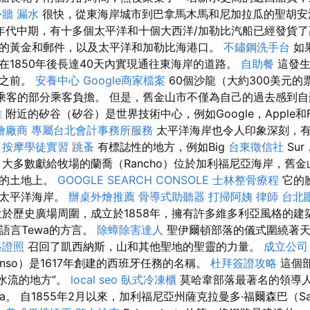
外牆 漏水
很快，從東海岸城市到巴拿馬木馬和尼加拉瓜的聖胡安
0年代中期，有十多個太平洋和十個大西洋/加勒比汽船已經發貨
的黃金和郵件，以及太平洋和加勒比海港口。
不鏽鋼洗手台
如
在1850年後長達40天內實現通往東海岸的道路。
自助餐
這發生
開之前。
安養中心
Google商家檔案
60個沙龍（大約300美元的
）乘客的部分乘客負擔。 但是，舊金山市不僅為自己的過去感到
雄
附近的矽谷（矽谷）是世界技術中心，例如Google，Apple和F
燴廠商
專屬台北會計事務所服務
太平洋海岸也令人印象深刻，
。
按摩學徒實習
跳蚤
有標誌性的地方，例如Big
台東徵信社
Su
 大多數獻給牧場的蘭喬（Rancho）位於加利福尼亞海岸，舊
谷的土地上。
GOOGLE SEARCH CONSOLE
士林整骨療程
它的
，太平洋海岸。
辦桌外燴推薦
骨導式助聽器
打掃阿姨
律師
台北
於歷史廣場周圍，成立於1858年，擁有許多維多利亞風格的建
ana語言Tewa的方言。
除蟑除害達人
聖伊爾頓部落的儀式圍繞著天
格證照
召回了凱西納斯，山和其他聖地的聖靈的力量。
成立公司
donso）是1617年創建的西班牙任務的名稱。
杜拜簽證攻略
這個
“水流的地方”。
local seo
臥式冷凍櫃
莫哈韋部落最著名的領導人的
ia。 自1855年2月以來，加利福尼亞州薩克拉曼多·福爾森巴（Sac