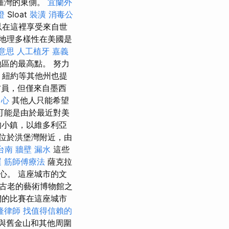
羅灣的東側。
宜蘭外
證
Sloat
裝潢
消毒公
以在這裡享受來自世
地理多樣性在美國是
 意思
人工植牙
嘉義
區的最高點。 努力
紐約等其他州也提
員，但僅來自墨西
中心
其他人只能希望
可能是由於最近對美
人的小鎮，以維多利亞
位於洪堡灣附近，由
台南
牆壁 漏水
這些
運
筋師傅療法
薩克拉
心。 這座城市的文
古老的藝術博物館之
們的比賽在這座城市
隆律師
找值得信賴的
克蘭與舊金山和其他周圍