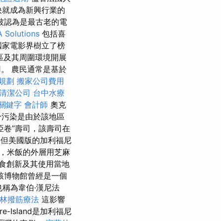
很快就成為新興行業的
被認為是最古老的電
 Solutions
包括喜
國家電影界樹立了榜
區及其周圍環境開展
作用。 農民通常是基於
規劃
搬家公司費用
清潔公司
台中水療
關鍵字
會計師
奧克
分污染是由於該地區
亞卷”壽司，該壽司在
但美國版的加利福尼
，米飯的外層用芝麻
食創新及其使用當地
該博物館曾經是一個
也稱為韋伯·漢尼法
林撥筋療法
這影響
-Island是加利福尼