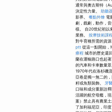
通常與奧古斯特（Aug
決定性力量。
助聽
影界。
餐點外燴
電
劇，戲劇，動作，音
樣。 自20世紀初
業務。
按摩技術課
對牛育種所需的資
ptt
從這一點開始，
療程
城市的歷史還
蘭在運輸路口也起著
的汽車和卡車數量
1970年代在洛杉磯
亞卷是獨一無二的，
籽或魚類裝飾。
牙
口味和成分重新詮
活躍的航空母艦，現
案）禁止​​具有農
了加利福尼亞，印