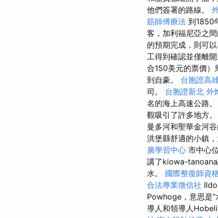
他們簽署的路線。
筋師傅療法
到185
客，加利福尼亞之間
的預期完成，則可以
工得到確認並僅離
合150美元的票價
到自豪。
台胞證高
司。
台胞證新北
外
名的海上高速公路
觀吸引了許多地方。
曼多河和聖華金河
洪堡縣舒適的小鎮
廣學習中心
市中心位
講了kiowa-tano
水。
國際整復師資
合法專業徵信社
Il
Powhoge，意思是
導人和領導人Hobel