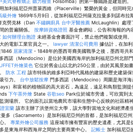
中美式脊椎矯正
聽力檢查
Folsomba）的第一條鐵路是建造的。
加利福尼亞州普萊西維（Placerville）繁榮的黃金，但同時完
高級外燴
1869年5月9日，從加利福尼亞州薩克拉曼多到諾布拉
麥克勞克林（Dan
不鏽鋼廚具
台中牙醫推薦
McLaughlin）
之間的普遍關係。
按摩師資格證照
基金會網站，公告和海報的內
家
如何辦理台胞證
未經基金會書面許可，禁止他們複製或使用
最大的電影工業官員之一。
lawyer
清潔公司費用
據估計，在加利
1846
居家清潔
- 1848年的墨西哥裔美國戰爭之後，墨西哥共
多西諾（Mendocino）是位於美國西海岸的加利福尼亞州北部
UFFET外燴菜色
它位於舊金山以北約250公里，由於其風景如
地。
防水 工程
該市特殊的維多利亞時代風格的建築和歷史建築保
有吸引力。
台中放鬆按摩
門多西諾（Mendocino）周圍是海洋
Bays）和富裕的植物區的高大岩石，為遠足，遠足和鳥類監測提
ands
下午茶外燴
State
谷歌seo
Park位於城市旁邊，可欣賞到
監測場所。 它的面孔以當地農民市場和生態中心反映的社區精
證宜蘭
該市主辦了洪堡州立大學，該大學對當地文化和經濟產
曼多（Sacramento）是加利福尼亞州的首都，是加利福尼亞
中心。
專業外燴公司服務
這座城市擁有豐富的歷史遺產，尤其是
多是東海岸和西海岸之間的主要商業中心。
記帳士
加利福尼亞的