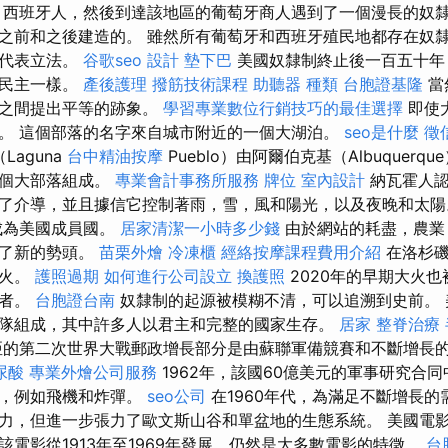
 西班牙人，然後到達該地區的葡萄牙商人遇到了一個漫長的奴隸
之前和之後建造的。 雖然所有葡萄牙和西班牙殖民地都存在奴
何代表立法。
谷歌seo
設計
墊下巴
美國奴隸制終止後一百五十年
國民主一樣。
產後護理
撥筋技術課程
助聽器 種類
台胞證基隆
當
制之間提出平等的跡象。
學習專業數位行銷技巧的最佳選擇
即使
。 這個部落的名字來自城市附近的一個大湖泊。
seo是什麼
徵
Laguna
台中精油按摩
Pueblo）由阿爾伯克基（Albuquerq
六個大部落組成。
專業會計事務所服務
牌位
室內設計
納瓦霍人認
了介導，並且據信它控制著雨，雪，風和陽光，以及夜晚和太陽
年成為美國成員國。
居家清潔一小時多少錢
由於網站的耗盡，農業
得了新的勢頭。
苗栗外燴
冷凍櫃
經絡按摩課程費用介紹
在洛杉
開火。
護照過期
如何進行公司設立
換護照
2020年的早期大火
義者。
台胞證台南
奴隸制的起源被模糊不清，可以追溯到史前。 
隊組成，其中許多人以君主和完整的國家生存。
居家
整脊治療
的第二次世界大戰郵政增長部分是由蘇聯軍備競賽和不斷增長
尿酸
專業外燴公司服務
1962年，該國60億美元的軍事研究合同
試，例如飛機和炸彈。
seo公司
在1960年代，為滿足不斷增長的
力，但進一步張力了歐文斯山谷和單盆地的生態系統。 美國電
該電影從1913年至1969年發展，仍然是大多數電影的特徵。
台