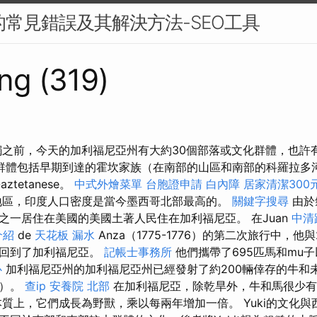
中的常見錯誤及其解決方法-SEO工具
ng (319)
觸之前，今天的加利福尼亞州有大約30個部落或文化群體，也許
群體包括早期到達的霍坎家族（在南部的山區和南部的科羅拉多
ztetanese。
中式外燴菜單
台胞證申請
白內障
居家清潔300
地區，印度人口密度是當今墨西哥北部最高的。
關鍵字搜尋
由於
之一居住在美國的美國土著人民住在加利福尼亞。 在Juan
中清
介紹
de
天花板 漏水
Anza（1775-1776）的第二次旅行中，他
起回到了加利福尼亞。
記帳士事務所
他們攜帶了695匹馬和mu子
心
加利福尼亞州的加利福尼亞州已經發射了約200輛倖存的牛和
盡）。
查ip
安養院 北部
在加利福尼亞，除乾旱外，牛和馬很少有
質上，它們成長為野獸，乘以每兩年增加一倍。 Yuki的文化