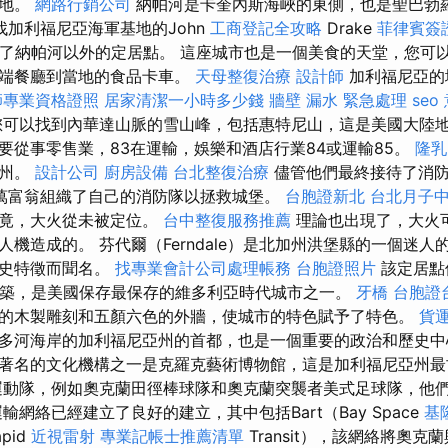
基地。
網路行銷公司
納帕河是卡奎內斯海峽的東側，也是聖巴勃
找加利福尼亞海軍基地的John
工商登記全攻略
Drake
菲律賓簽
r推薦了納帕河以外的定居點。 這座城市也是一個美食的天堂，您可
高端餐廳到當地的食品卡車。
天母整復治療
設計師
加利福尼亞的
師專業資格證照
居家清潔一小時多少錢
牆壁 漏水 緊急處理
seo
可以找到內華達山脈的雪山峰，包括惠特尼山，這是美國大陸地
要從事零售業，83在運輸，娛樂和酒店行業84或運輸85。
隆乳
亞州。
設計公司
廚房設備
台北整復治療
儘管他們最終接待了消防
萬富翁組織了自己的消防隊以拯救城堡。
台胞證新北
台北月子
畢竟，大火從未被定位。
台中整復服務推薦
理論也出現了，大火
機造成的。 芬代爾（Ferndale）是北加州洪堡縣的一個迷
歷史特徵而聞名。
找專業會計公司處理帳務
台胞證照片
該定居點
建築，是美國保存最保存的維多利亞時代城市之一。
牙橋
台胞證
的木製雕刻和五顏六色的外牆，使城市的特色賦予了特色。
貨
多河海岸的加利福尼亞州的首都，也是一個重要的政治和歷史中
著名的文化機構之一是克羅克藝術博物館，這是加利福尼亞州最
運動隊，例如奧克蘭田徑棒球隊和奧克蘭突襲者美式足球隊，他
輸網絡已經建立了良好的建立，其中包括Bart（Bay Space
基
pid
近視雷射
專業記帳士推薦清單
Transit），該網絡將奧