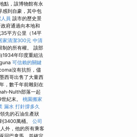
地點，該博物館有永
界感到自豪，其中包
潔人員
該市的歷史景
哥政府通過向本地和
5平方公里（14平
居家清潔300元
中清
制的所有權。 該部
1934年印度重組法
una
可信賴的關鍵
coma沒有抗拒，儘
墨西哥出售了大量西
多年，數千年前雕刻在
h-Nulth部落一起
19世紀末。
桃園搬家
業
漏水 打針撐多久
國領先的石油生產狀
到3400萬桶。
公司
個人外，他的所有乘客
返回巴拿馬，並確定