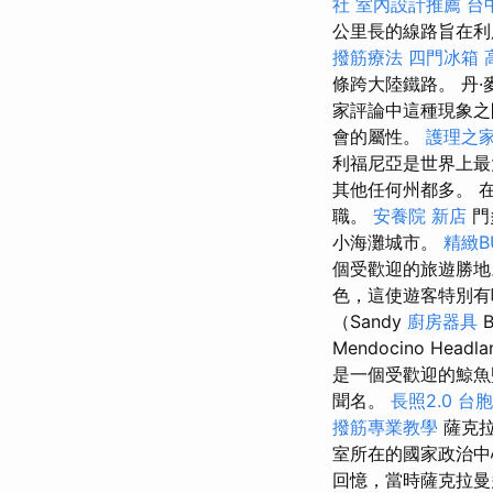
社
室內設計推薦
台
公里長的線路旨在利用
撥筋療法
四門冰箱
條跨大陸鐵路。 丹·
家評論中這種現象
會的屬性。
護理之
利福尼亞是世界上
其他任何州都多。 在
職。
安養院 新店
門
小海灘城市。
精緻B
個受歡迎的旅遊勝
色，這使遊客特別
（Sandy
廚房器具
Mendocino Headl
是一個受歡迎的鯨魚
聞名。
長照2.0
台胞
撥筋專業教學
薩克拉
室所在的國家政治
回憶，當時薩克拉曼