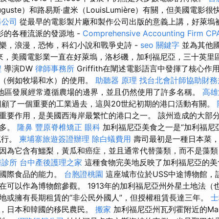
uste）和路易斯·盧米（LouisLumière）有關，但美國電影
器公司
從最早的電影製片廠和製作公司出版的意義上講，好萊塢
影的各種流派的發源地 -
Comprehensive Accounting Firm CPA
樂，浪漫，恐怖，科幻小說和戰爭史詩 -
seo 關鍵字
並為其他
以來，美國電影業一直在好萊塢，洛杉磯，加利福尼亞，三十英里
程
導演DW
律師事務所
Griffith在闡述電影語言中發揮了核心
源（例如牧場和水）的使用。
助聽器 原理
找台北會計師協助財務
地區發展經常遵循農場的邊界，並且仍然使用了許多名稱。
高雄
回顧了一個重要的工業過去，這與20世紀初期的港口活動有關。
重要作用，是美國西海岸最繁忙的港口之一。 該州造成的大部
眾多。
隆鼻
豐原脊椎矯正
眼科
加利福尼亞美食之一是“加利福尼
流行。
柬埔寨旅遊簽證辦理
除白蟻費用
壽司最初是一種日本菜，
因為它含有鱷梨，黃瓜和癌症，並且通常代替藻類，而不是藻類
醫診所
台中產後護理之家
這種食物完美地反映了加利福尼亞的美
釋國際食品的能力。
台胞證桃園
這座城市位於USS中途博物館，
在可以作為博物館參觀。 1913年的加利福尼亞州外星土地法（
業土地或擁有長期租賃的“非公民外國人”，但授權租賃長達三年。
士
度，日本和韓國的移民農民。
搬家
加利福尼亞州瓦列霍附近的Mare