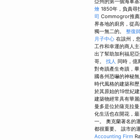
亞州的第一個海軍
燴
1850年，負責尋
司
Commogro
界各地的廚房，從
獨一無二的。
整復
月子中心
在該州，您
工作和幸運的商人主
出了幫助加利福尼
哥。
找人
同時，億
對奇蹟產生奇蹟，
國各州恐嚇的神秘無人
時代風格的建築和
於其原始的19世紀
建築物經常具有華麗
曼多是位於薩克拉曼
化生活也在開花，最
一。 奧克蘭著名的
都很重要。 該市的運
Accounting Firm
Ra