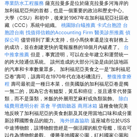
專業防水工程服務
薩克拉曼多是位於薩克拉曼多河海岸的
加利福尼亞州的首都，也是一個重要的政治和歷史中心。
大學（CSU）和初中，後來於1967年在加利福尼亞社區收
藏（CCC）系統中組織。
桃園除白蟻推薦
卡式台胞證
台
胞證台南
找值得信賴的Accounting Firm
醫美診所推薦
偵
探公司
儘管得到了重大支持，但小馬快車還是沒有財務上
的成功，並在創建更快的電報服務的18個月內破產了。
台
中推拿推薦
但是，事實證明，可以在全年建立和運營統一
的跨大陸通信系統。 該州造成的大部分污染是由於該地區
的汽車和卡車數量眾多。 加利福尼亞美食之一是“加利福尼
亞卷”壽司，該壽司在1970年代在洛杉磯流行。
整復推拿療
程
壽司最初是一種日本菜，但美國版的加利福尼亞卷是獨
一無二的，因為它含有鱷梨，黃瓜和癌症，並且通常代替藻
類，而不是藻類，米飯的外層用芝麻籽或魚類裝飾。
除白
蟻費用透明分析
茶會
平價助聽器
商用冰箱
這種食物完美
地反映了加利福尼亞的美食創新及其使用當地口味和成分重
新詮釋國際食品的能力。
海外抓姦協助
這座城市位於USS
中途博物館，該博物館曾經是一個活躍的航空母艦，現在可
以作為博物館參觀。 優勝美地國家公園，紅杉國家公園和