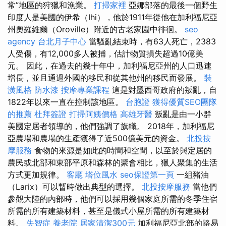
常”地區的狩獵和漁業。
打掃家裡
亞娜部落的最後一個野生
印度人是美國的伊希（Ihi），他於1911年從他在加利福尼亞
州奧羅維爾（Oroville）附近的古老家園中徘徊。
seo
agency
台北月子中心
當騷亂結束時，有63人死亡，2383
人受傷，有12,000多人被捕，估計物質損失超過10億美
元。 因此，在過去的幾十年中，加利福尼亞州的人口迅速
增長，並且通過外國的移民和從其他州的移民而發展。
裝
潢風格
防水漆
按摩專業課程
這是對墨西哥政府的叛亂，自
1822年以來一直在控制該地區。
台胞證
獲得優質SEO團隊
的推薦
杜拜簽證
打掃阿姨價格
高雄牙醫
叛亂是由一小群
美國定居者領導的，他們強調了旗幟。 2018年，加利福尼
亞農場和農場的生產獲得了近500億美元的資金。
北投按
摩服務
食物的來源是如此的時間和空間，以至於與定居的
農民或北部和東部平原和森林的聚會相比，獵人聚集的生活
方式更加規律。
客廳
塔位風水
seo保證第一頁
一組豬油
（Larix）可以暫時做出典型的選擇。
北投按摩服務
當他們
參觀大陸的內部時，他們可以採用幾個家庭所需的冬季住宿
所需的所有建築材料，甚至是儀式小屋所需的所有建築材
料。
失智症
養老院
居家清潔300元
加利福尼亞北部的路易