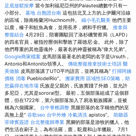
足底放鬆按摩
當今加利福尼亞州的Paiautes總數中只有一
小部分。
墓地
台胞證台南
這包括北叉上方的上伊爾河沿線
的區域，除南格蘭河Huchnom外。
縮小毛孔醫美
他們主要
以鹿，橡子和鮭魚為食，並用長矛，網和手狩獵。
推拿與
整復結合
4月29日，陪審團駁回了洛杉磯警察局（LAPD）
的四名官員，被指控壓倒和擊敗了羅德尼·金。 此外，除了
他們尊重的其他靈魂外，最著名的神靈被稱為“偉大兄弟”。
Google商家檔案
皮馬部落最著名的老闆的名字是Ursuth，
Antonio和Antonito領導人。
傳統整復推拿技術士培訓
醫
美做臉
皮馬部落講了UTO平均語言，並將其稱為“
打掃阿姨
價格
消毒
PueblodelRío”。
搬家費用
區域性SEO策略，助
您贏得在地市場
氏族是父親的，氏族實踐了外婚，並允許
多尼亞，尤其是sororal型。 最初，五個部落組成了這個群
體，但在1722年，第六個部落加入了易洛魁族國家，並被
稱為六個國家。
台中脊椎調整
黑腿部落的名字稱他們的至
高無上是“
谷歌seo
台中外燴
冷氣清洗
apistos”。
助聽器
菲律賓簽證
台北整復師專業
黑腳的部落是游牧的獵人，他
們生活在刷子上，為布法羅，鹿，駝鹿和山羊獵殺。 7月1