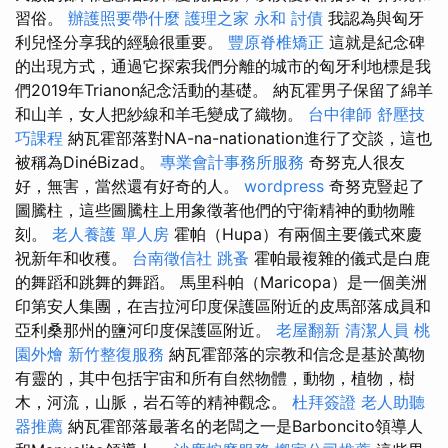
習俗。
辦護照要帶什麼
護理之家 永和
討債
我認為與匈牙
利兒怪分享我的經驗很重要。
豐原脊椎矯正
這就是紀念碑
的出現方式，通過它探索我們分離的城市的匈牙利地標是我
們2019年Trianon紀念活動的基礎。 納瓦霍男子保留了綿羊
和山羊，女人把紗線和羊毛變成了織物。
台中律師
舒壓技
巧課程
納瓦霍部落對NA-na-nationation進行了交談，這也
被稱為DinéBizad。
專業會計事務所服務
奇努克人很友
好，無害，當然還有好奇的人。
wordpress
奇努克豎起了
圖騰柱，這些圖騰柱上用象徵著他們的守衛精神的動物雕
刻。
老人養護 單人房
霍帕（Hupa）有兩個主要儀式來慶
祝新年和收穫。
台南徵信社
跳蚤
霍帕最複雜的儀式是白鹿
的舞蹈和跳舞的舞蹈。 馬里科帕（Maricopa）是一個美洲
印第安人集團，在吉拉河印度保護區附近的皮馬部落成員和
亞利桑那州的鹽河印度保護區附近。
老屋翻新
清潔人員
桃
園外燴
新竹整復服務
納瓦霍部落的宗教和信念是基於萬物
有靈的，其中包括宇宙和所有自然物體，動物，植物，樹
木，河流，山脈，岩石等的精神觀念。
杜拜簽證
老人助聽
器推薦
納瓦霍部落最著名的老闆之一是Barboncito領導人