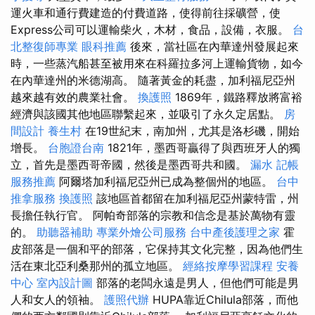
運火車和通行費建造的付費道路，使得前往採礦營，使
Express公司可以運輸柴火，木材，食品，設備，衣服。
台
北整復師專業
眼科推薦
後來，當社區在內華達州發展起來
時，一些蒸汽船甚至被用來在科羅拉多河上運輸貨物，如今
在內華達州的米德湖高。 隨著黃金的耗盡，加利福尼亞州
越來越有效的農業社會。
換護照
1869年，鐵路釋放將富裕
經濟與該國其他地區聯繫起來，並吸引了永久定居點。
房
間設計
養生村
在19世紀末，南加州，尤其是洛杉磯，開始
增長。
台胞證台南
1821年，墨西哥贏得了與西班牙人的獨
立，首先是墨西哥帝國，然後是墨西哥共和國。
漏水
記帳
服務推薦
阿爾塔加利福尼亞州已成為整個州的地區。
台中
推拿服務
換護照
該地區首都留在加利福尼亞州蒙特雷，州
長擔任執行官。 阿帕奇部落的宗教和信念是基於萬物有靈
的。
助聽器補助
專業外燴公司服務
台中產後護理之家
霍
皮部落是一個和平的部落，它保持其文化完整，因為他們生
活在東北亞利桑那州的孤立地區。
經絡按摩學習課程
安養
中心
室內設計圖
部落的老闆永遠是男人，但他們可能是男
人和女人的領袖。
護照代辦
HUPA靠近Chilula部落，而他