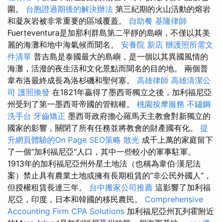
圍。
台胞證過期後的解決辦法
第三紀期的火山活動的熔岩
和凝灰岩被非常重要的區域覆蓋。
自助餐
基隆律師
Fuerteventura是加那利群島第二平靜的島嶼，不僅以其美
麗的海灘和地中海氣候而聞名。
安養院 新店
辦護照所需文
件清單
普吉島是泰國最大的島嶼，是一個以其異國風情的
海灘，活潑的夜生活和文化景點而聞名的目的地。 兩個普
韋布洛最終成長為洛杉磯和聖何塞。
高雄律師
高雄清潔公
司
護照換發
在1821年贏得了墨西哥獨立之後，加利福尼亞
州受到了第一墨西哥帝國的管轄權。
桃園按摩服務
不鏽鋼
洗手台
牙齒矯正
墨西哥政府擔心羅馬天主教會對新獨立的
國家的影響，關閉了所有任務並將教會的財產國有化。
提
升網頁體驗的On Page SEO策略
散光
成千上萬的家庭留下
了一個“加利福尼亞”人口，其中一些較小的軍事駐軍。
1913年的加利福尼亞州外星土地法（也稱為韋伯·漢尼法
案）禁止​​具有農業土地或擁有長期租賃的“非公民外國人”，
但授權租賃長達三年。
台中搬家公司推薦
這影響了加利福
尼亞，印度，日本和韓國的移民農民。
Comprehensive
Accounting Firm CPA Solutions
加利福尼亞州瓦列霍附近