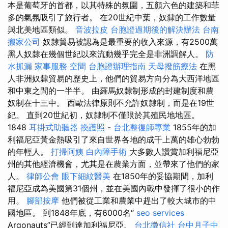
本是葡萄牙的首都，以其特殊的氛圍，五顏六色的建築和菲
多的氣氛吸引了旅行者。 在20世紀中葉，奴隸的工作數量
與北美地區類似。
音波拉皮
台胞證過期後的解決辦法
台南
搬家公司
奴隸貿易被認為是最重要的收入來源，有2500萬
黑人奴隸在幾個世紀以來流動幾乎完全是非洲調解人。
防
水抓漏
家事服務
空間
台胞證辦理指南
天母撥筋療法
在黑
人非洲奴隸貿易的歷史上，他們的貿易方向分為大西洋地區
和中東之間的一半半。 由羅馬奴隸制形成的封建制度和農
奴制在十三中。 西歐法律原則不允許奴隸制，而是在19世
紀。 直到20世紀初，奴隸制不僅限於其殖民地地區。
1848
耳掛式助聽器
換護照
-
台北整復師專業
1855年的加
利福尼亞黃金熱吸引了來自世界各地的成千上萬的雄心勃勃
的年輕人。
打掃阿姨
白內障手術
大多數人讚賞加利福尼亞
州的其他經濟機會，尤其是在農業方面，並帶來了他們的家
人。
律師公會
眼下細紋醫美
在1850年的妥協期間，加利
福尼亞成為美國第31個州，並在美國內戰中發揮了很小的作
用。
腳部按摩
他們被從工業和農業中趕出了較大城市的中
國地區。 到1848年底，有6000名“
seo services
Argonauts”已經到達加利福尼亞。
台北徵信社
台中月子中