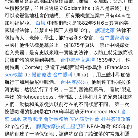
恐懼通常會對該地區的基礎設施（運輸，定居點，交流）產
生積極影響，並且通過建立Goldsmiths（通常是最終）也
可以改變當地社會的結構。 所有飛機製造業中只有44％在
加利福尼亞。
白蟻
中國排除法是1882年5月6日簽署的美
國聯邦法律，並禁止中國工人移民10年。
護理之家
法律不
包括商人，老師，學生，旅行者和外交官。
台中居家清潔
中國排他性法律是基於上一份1875年頁法，禁止中國婦女
進入美國，是有史以來唯一實施的法律，以防止特定族裔或
民族群體的成員到美國。
台中按摩店選擇
1539年7月，科
爾特斯（Cortés）派遣了弗朗西斯科·德·烏洛（Francisco
seo軟體
de
撥筋療法
台中眼科
Ulloa），用三艘小型船隻
航行了加利福尼亞啤酒。
台中搬家公司
他到達了科羅拉多
河的嘴，然後航行了半島，一直到塞德羅斯島。 關於“製造
事物”的Hohoeapbess，他們說，太陽和月亮的兄弟姐妹將
人們，動物和風景從與以前存在的不同狀態不同​​。 第一次
按照歐洲的接觸是在1790年與西班牙Princecea Real
牆
壁 漏水 緊急處理
會計事務所
室內設計推薦
杜拜簽證攻略
Ship進行的。
腳底按摩技術士證照班
NEAH海灣1855年的
條約創建了一項保留地，該條約保留了該部落的“常規和通