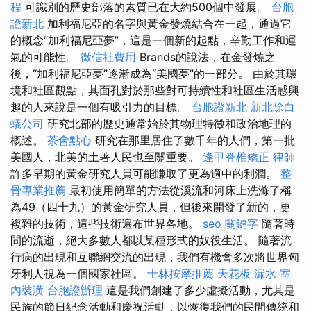
程
可識別的歷史部落的素質已在大約500個中發展。
台胞
證新北
加利福尼亞的名字與黃金發燒結合在一起，通過它
的概念“加利福尼亞夢”，這是一個新的起點，辛勤工作和運
氣的可能性。
徵信社費用
Brands的說法，在金發燒之
後，“加利福尼亞夢”逐漸成為“美國夢”的一部分。 由於其環
境和社區觀點，其面孔對於那些對可持續性和社區生活感興
趣的人來說是一個有吸引力的目標。
台胞證新北
新北除白
蟻公司
研究北部的歷史通常始於其物理特徵和政治地理的
概述。
茶會點心
研究在那里居住了數千年的人們，第一批
美國人，北美的土著人民也至關重要。
逢甲脊椎矯正
律師
許多早期的黃金研究人員可能賺取了更為適中的利潤。
整
骨專業推薦
最初使用簡單的方法從溪流和河床上洗滌了稱
為49（四十九）的黃金研究人員，但後來開發了新的，更
複雜的技術，這些技術遍布世界各地。
seo 關鍵字
隨著時
間的流逝，絕大多數人都以某種形式的奴役生活。 隨著流
行病的出現和互聯網交流的出現，我們有機會多次將世界匈
牙利人視為一個國家社區。
士林按摩推薦
天花板 漏水
室
內裝潢
台胞證辦理
這是我們創建了多少虛擬活動，尤其是
民族的節日紀念活動和慶祝活動，以恢復我們的民間傳統和