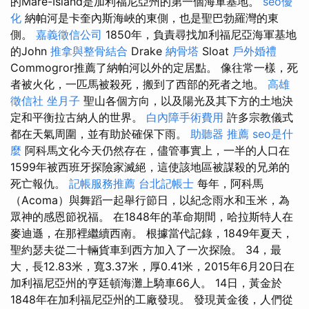
的Mare-Island是加利福尼亞州的第一個海軍基地。
seo優
化
納帕河是卡奎內斯海峽的東側，也是聖巴勃羅灣的東
側。
嘉義徵信公司
1850年，負責尋找加利福尼亞海軍基地
的John
推拿與整骨結合
Drake
納骨塔
Sloat
戶外婚禮
Commogror推薦了納帕河以外的定居點。 像往常一樣，死
者被火化，一匹馬被殺死，搬到了西部的死者之地。
高雄
徵信社
坐月子
聖山各個方向，以及陽光及其下方的土地決
定和平衡拉古納人的世界。
白內障手術費用
許多宗教儀式
都在天氣周圍，並有助於確保下雨。
助聽器 推薦
seo是什
麼
阿科馬文化今天仍然存在，儘管事實上，一半的人口在
1599年被西班牙探險家滅絕，這使該地區被謀殺的兄弟的
死亡報仇。
記帳服務推薦
台北記帳士
每年，阿科馬
（Acoma）與舞蹈一起舉行節日，以紀念雨水和玉米，為
眾神的感恩節祝福。 在1848年的革命期間，哈拉斯特人在
麥迪遜，在那裡繼續西南。 根據當代記錄，1849年夏天，
聖約瑟夫從二十輛貨車到西方加入了一次探險。 34，最
大，長12.83米，寬3.37米，厚0.41米，2015年6月20日在
加利福尼亞州的亨廷頓海灘上騎車66人。 14日，黃金於
1848年在加利福尼亞州的工廠發現。 發現黃金後，人們從