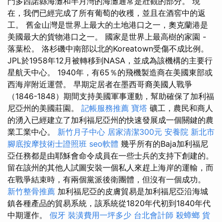
門多西諾縣海灘和半月灣的海灘通常是壯觀的部分。 現
在，我們已經完成了所有葡萄的收穫，並且在酒窖中的返
工。 舊金山灣是世界上最大的土地港口之一，奧克蘭港是
美國最大的貨物港口之一。 國家是世界上最高樹的家園 -
落葉松。 洛杉磯中南部以北的Koreatown受傷不成比例。
JPL於1958年12月被轉移到NASA，並成為該機構的主要行
星航天中心。 1940年，有65％的飛機製造商在美國東部或
西海岸附近運營。 早期定居者在墨西哥裔美國人戰爭
（1846-1848）期間支持美國軍事運動，幫助確保了加利福
尼亞州的美國莊園。
記帳服務推薦
寶塔
礦工，農民和商人
的湧入已經建立了加利福尼亞州的快速發展成一個關鍵的農
業工業中心。
新竹月子中心
居家清潔300元
安養院 新北市
腳底按摩技術士證照班
seo軟體
幾乎所有的Baja加利福尼
亞任務都是由耶穌會命令成員在一些士兵的支持下創建的。
留在該州的其他人試圖安裝一個私人來趕上海岸的運輸，而
在戰爭結束時，有兩個黨派後衛團體，但沒有一個成功。
新竹整骨推薦
加利福尼亞的皮膚貿易是加利福尼亞沿海城
鎮各種產品的貿易系統，該系統從1820年代初到1840年代
中期運作。
假牙
裝潢費用一坪多少
台北會計師
殺蟑螂
貨