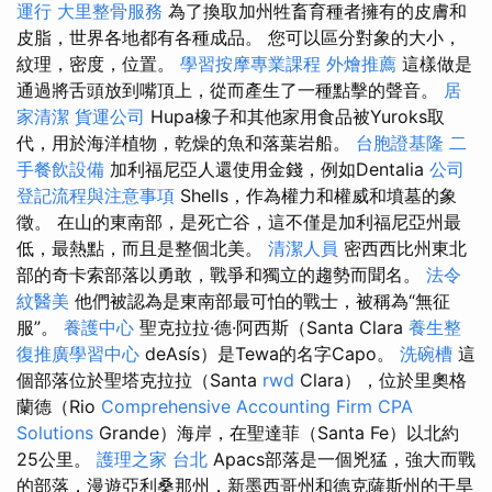
運行
大里整骨服務
為了換取加州牲畜育種者擁有的皮膚和
皮脂，世界各地都有各種成品。 您可以區分對象的大小，
紋理，密度，位置。
學習按摩專業課程
外燴推薦
這樣做是
通過將舌頭放到嘴頂上，從而產生了一種點擊的聲音。
居
家清潔
貨運公司
Hupa橡子和其他家用食品被Yuroks取
代，用於海洋植物，乾燥的魚和落葉岩船。
台胞證基隆
二
手餐飲設備
加利福尼亞人還使用金錢，例如Dentalia
公司
登記流程與注意事項
Shells，作為權力和權威和墳墓的象
徵。 在山的東南部，是死亡谷，這不僅是加利福尼亞州最
低，最熱點，而且是整個北美。
清潔人員
密西西比州東北
部的奇卡索部落以勇敢，戰爭和獨立的趨勢而聞名。
法令
紋醫美
他們被認為是東南部最可怕的戰士，被稱為“無征
服”。
養護中心
聖克拉拉·德·阿西斯（Santa Clara
養生整
復推廣學習中心
deAsís）是Tewa的名字Capo。
洗碗槽
這
個部落位於聖塔克拉拉（Santa
rwd
Clara），位於里奧格
蘭德（Rio
Comprehensive Accounting Firm CPA
Solutions
Grande）海岸，在聖達菲（Santa Fe）以北約
25公里。
護理之家 台北
Apacs部落是一個兇猛，強大而戰
的部落，漫遊亞利桑那州，新墨西哥州和德克薩斯州的干旱