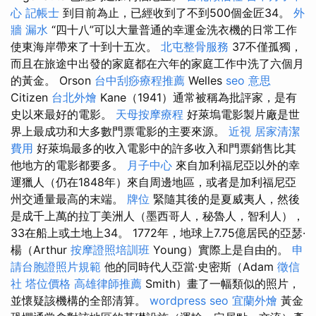
心
記帳士
到目前為止，已經收到了不到500個金匠34。
外
牆 漏水
“四十八”可以大量普通的幸運金洗衣機的日常工作
使東海岸帶來了十到十五次。
北屯整骨服務
37不僅孤獨，
而且在旅途中出發的家庭都在六年的家庭工作中洗了六個月
的黃金。 Orson
台中刮痧療程推薦
Welles
seo 意思
Citizen
台北外燴
Kane（1941）通常被稱為批評家，是有
史以來最好的電影。
天母按摩療程
好萊塢電影製片廠是世
界上最成功和大多數門票電影的主要來源。
近視
居家清潔
費用
好萊塢最多的收入電影中的許多收入和門票銷售比其
他地方的電影都要多。
月子中心
來自加利福尼亞以外的幸
運獵人（仍在1848年）來自周邊地區，或者是加利福尼亞
州交通量最高的末端。
牌位
緊隨其後的是夏威夷人，然後
是成千上萬的拉丁美洲人（墨西哥人，秘魯人，智利人），
33在船上或土地上34。 1772年，地球上7.75億居民的亞瑟·
楊（Arthur
按摩證照培訓班
Young）實際上是自由的。
申
請台胞證照片規範
他的同時代人亞當·史密斯（Adam
徵信
社
塔位價格
高雄律師推薦
Smith）畫了一幅類似的照片，
並懷疑該機構的全部清算。
wordpress seo
宜蘭外燴
黃金