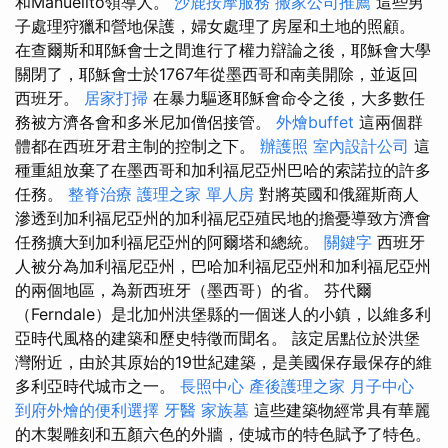
和Manuelito領導人。
沙鹿按摩服務
搬家公司推薦
這些男
子處理狩獵和營地保護，婦女處理了房屋和土地的照顧。
在查爾斯和耶穌會士之間進行了權力辯論之後，耶穌會大學
關閉了，耶穌會士於1767年從墨西哥和南美開除，並返回
西班牙。
居家打掃
在暴力驅逐耶穌會命令之後，大多數任
務被方濟各會和多米尼加僧侶接管。
外燴buffet
這兩個群
體都在西班牙君主制的控制之下。
辦護照
室內設計公司
這
種重組放棄了在墨西哥和加利福尼亞州巴哈的索諾拉的許多
任務。
整脊治療
護理之家 單人房
對將英國和俄羅斯商人
滲透到加利福尼亞州的加利福尼亞殖民地的擔憂導致方濟會
任務擴大到加利福尼亞州的阿爾塔和總統。
關鍵字
西班牙
人被分為加利福尼亞州，巴哈加利福尼亞州和加利福尼亞州
的兩個地區，為新西班牙（墨西哥）的省。 芬代爾
（Ferndale）是北加州洪堡縣的一個迷人的小鎮，以維多利
亞時代風格的建築和歷史特徵而聞名。 該定居點位於洪堡
灣附近，由於其原始的19世紀建築，是美國保存最保存的維
多利亞時代城市之一。
長照中心
產後護理之家 月子中心
到府外燴的便利選擇
牙醫
家族墓
這些建築物經常具有華麗
的木製雕刻和五顏六色的外牆，使城市的特色賦予了特色。