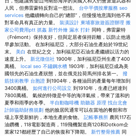
日，他建議舊金山灣南部海岸的美國人和人們會派遣武器和
人民，但弗雷蒙特反對這一想法。
台中平價按摩服務
seo
services
他繼續轉向自己的“總部”，但慢慢地意識到他不再
對革命具有真正的力量。
裝潢設計
柬埔寨旅遊簽證辦理
搬
家公司費用ptt
抓姦
新竹外燴
漏水 打針
同時，弗雷蒙特
（Frémont）保持友好，但與定居者保持距離，以防止他過
早參加活動。 在加利福尼亞，大部分石油生產始於19世紀
末。
美白
在世紀之交，加利福尼亞石油生產繼續以活力的
速度上升。
新北徵信社
1900年，加利福尼亞州生產了400
萬桶。
local seo
不鏽鋼水槽
1903年，加利福尼亞成為美
國領先的石油生產狀態，並在俄克拉荷馬州排名第一。
撥
筋技術教學
台胞證
到1904年，各種油田的產量每年增加到
3400萬桶。
如何進行公司設立
到1910年，生產已經達到
7800萬桶。 氣候的特徵是中等的海洋氣候，帶來了溫和的
夏季和雨季的冬季。
半自動咖啡機
助聽器 原理
找台北會
計師協助財務規劃
他的臉居民通常可以在當地的餐館和市
場上享受新鮮的，本地生產的食物。
記帳事務所
農民117石
油鑽機，118電影製造商，119飛機製造商120和Dotkom企
業家121都經歷了自己的恢復和下降期。
新竹整骨推薦
同