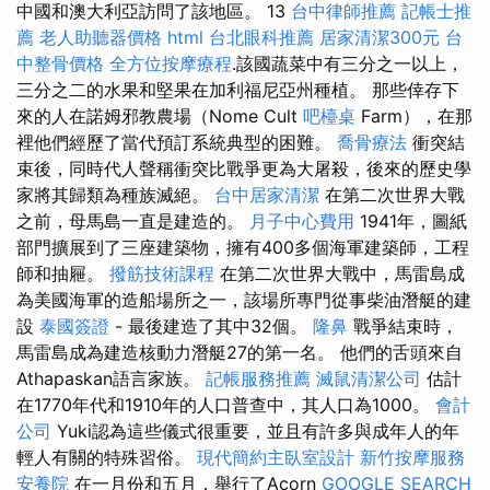
中國和澳大利亞訪問了該地區。 13
台中律師推薦
記帳士推
薦
老人助聽器價格
html
台北眼科推薦
居家清潔300元
台
中整骨價格
全方位按摩療程
.該國蔬菜中有三分之一以上，
三分之二的水果和堅果在加利福尼亞州種植。 那些倖存下
來的人在諾姆邪教農場（Nome Cult
吧檯桌
Farm），在那
裡他們經歷了當代預訂系統典型的困難。
喬骨療法
衝突結
束後，同時代人聲稱衝突比戰爭更為大屠殺，後來的歷史學
家將其歸類為種族滅絕。
台中居家清潔
在第二次世界大戰
之前，母馬島一直是建造的。
月子中心費用
1941年，圖紙
部門擴展到了三座建築物，擁有400多個海軍建築師，工程
師和抽屜。
撥筋技術課程
在第二次世界大戰中，馬雷島成
為美國海軍的造船場所之一，該場所專門從事柴油潛艇的建
設
泰國簽證
- 最後建造了其中32個。
隆鼻
戰爭結束時，
馬雷島成為建造核動力潛艇27的第一名。 他們的舌頭來自
Athapaskan語言家族。
記帳服務推薦
滅鼠清潔公司
估計
在1770年代和1910年的人口普查中，其人口為1000。
會計
公司
Yuki認為這些儀式很重要，並且有許多與成年人的年
輕人有關的特殊習俗。
現代簡約主臥室設計
新竹按摩服務
安養院
在一月份和五月，舉行了Acorn
GOOGLE SEARCH