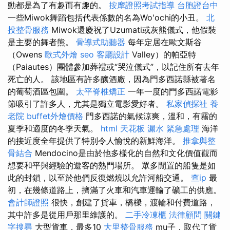
動都是為了有趣而有趣的。
按摩證照考試指導
台胞證台中
一些Miwok舞蹈包括代表係數的名為Wo'ochi的小丑。
北
投整骨服務
Miwok還慶祝了Uzumati或灰熊儀式，他假裝
是主要的舞者熊。
骨導式助聽器
每年定居在歐文斯谷
（Owens
歐式外燴
seo
客廳設計
Valley）的帕亞特
（Paiautes）團體參加葬禮或“哭泣儀式”，以記住所有去年
死亡的人。 該地區有許多釀酒廠，因為門多西諾縣被著名
的葡萄酒區包圍。
太平脊椎矯正
一年一度的門多西諾電影
節吸引了許多人，尤其是獨立電影愛好者。
私家偵探社
養
老院
buffet外燴價格
門多西諾的氣候涼爽，溫和，有霧的
夏季和適度的冬季天氣。
html
天花板 漏水 緊急處理
海洋
的接近度全年提供了特別令人愉悅的新鮮海洋。
推拿與整
骨結合
Mendocino是由於他多樣化的自然和文化價值觀而
想要和平與經驗的遊客的熱門場所。 眾多閒置的船隻是如
此的封鎖，以至於他們反復燃燒以允許河船交通。
查ip
最
初，在幾條道路上，擠滿了火車和汽車運輸了礦工的供應。
會計師證照
很快，創建了貨車，橋樑，渡輪和付費道路，
其中許多是從用戶那里維護的。
二手冷凍櫃
法律顧問
關鍵
字搜尋
大型貨車，最多10
大里整骨服務
mu子，取代了貨