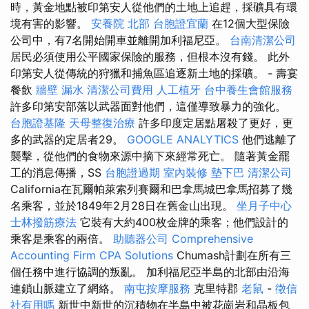
時，黃金地點被印第安人從他們的土地上追趕，採礦具有環
境有害的影響。
安養院 北部
台胞證宜蘭
在12個大型保險
公司中，有7名開始開車並離開加利福尼亞。
台南清潔公司
居民必須使用公平國家保險的服務，但根本沒有錢。 此外
印第安人從傳統的狩獵和捕魚區追逐新土地的採礦。 - 壽宴
餐飲
牆壁 漏水
清潔公司費用
人工植牙
台中養生會館服務
許多印第安部落以武器面對他們，這僅導致暴力的強化。
台胞證基隆
天母整復治療
許多印度定居點屠殺了更好，更
多的武器的定居者29。
GOOGLE ANALYTICS
他們逃離了
襲擊，從他們的食物來源中摘下來經常死亡。 隨著黃金罷
工的消息傳播，SS
台胞證過期
室內裝修
墊下巴
清潔公司
California在瓦爾帕萊索列賽爾和巴拿馬城巴拿馬招募了幾
名乘客，並於1849年2月28日在舊金山出現。
坐月子中心
士林撥筋療法
它裝有大約400枚金牌的乘客；他們設計的
乘客是乘客的兩倍。
助聽器公司
Comprehensive
Accounting Firm CPA Solutions
Chumash計劃在所有三
個任務中進行協調的叛亂。 加利福尼亞半島的北部由沿海
連鎖山脈建立了網絡。
南屯按摩服務
克里特郡
老鼠
-
徵信
社有用嗎
新世中新世的沉積物在半島中被花崗岩和晶板包