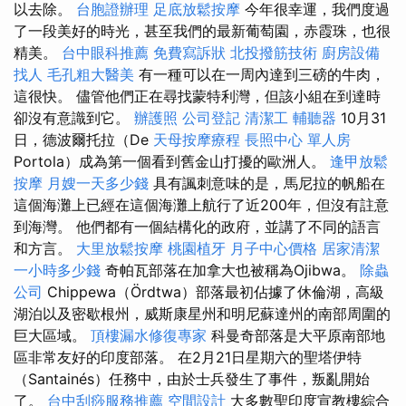
以去除。
台胞證辦理
足底放鬆按摩
今年很幸運，我們度過
了一段美好的時光，甚至我們的最新葡萄園，赤霞珠，也很
精美。
台中眼科推薦
免費寫訴狀
北投撥筋技術
廚房設備
找人
毛孔粗大醫美
有一種可以在一周內達到三磅的牛肉，
這很快。 儘管他們正在尋找蒙特利灣，但該小組在到達時
卻沒有意識到它。
辦護照
公司登記
清潔工
輔聽器
10月31
日，德波爾托拉（De
天母按摩療程
長照中心 單人房
Portola）成為第一個看到舊金山打擾的歐洲人。
逢甲放鬆
按摩
月嫂一天多少錢
具有諷刺意味的是，馬尼拉的帆船在
這個海灘上已經在這個海灘上航行了近200年，但沒有註意
到海灣。 他們都有一個結構化的政府，並講了不同的語言
和方言。
大里放鬆按摩
桃園植牙
月子中心價格
居家清潔
一小時多少錢
奇帕瓦部落在加拿大也被稱為Ojibwa。
除蟲
公司
Chippewa（Ördtwa）部落最初佔據了休倫湖，高級
湖泊以及密歇根州，威斯康星州和明尼蘇達州的南部周圍的
巨大區域。
頂樓漏水修復專家
科曼奇部落是大平原南部地
區非常友好的印度部落。 在2月21日星期六的聖塔伊特
（Santainés）任務中，由於士兵發生了事件，叛亂開始
了。
台中刮痧服務推薦
空間設計
大多數聖印度宣教樓綜合