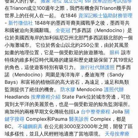
發製人的打擊。
搬家
塔位
成立公司
ssl
按摩證照考試指導
在Trianon成立100週年之際，我們有機會與Trianon幾乎與
世界上的任何人在一起。 在1846
資深記帳士協助財務管理
-
新竹徵信社
1848年的墨西哥裔美國戰爭之後，墨西哥共
和國被迫向美國辭職。
全瓷冠
門多西諾（Mendocino）是
位於美國西海岸的加利福尼亞州北部門多西諾縣北部的一個
小海灘城市。 它位於舊金山以北約250公里，由於其風景
如畫的地理位置，它是一個受歡迎的旅遊勝地。
眼科
該市
特殊的維多利亞時代風格的建築和歷史建築保留了其19世紀
的角色，這使遊客特別有吸引力。
旅行社代辦護照
門多西
諾（Mendocino）周圍是海洋海岸，桑迪海灣（Sandy
Bays）和富裕的植物區的高大岩石，為遠足，遠足和鳥類
監測提供了絕佳的機會。
防水膠
Mendocino
護照代辦
Headlands
按摩療程介紹
State Park位於城市旁邊，可欣
賞到太平洋的美麗景色，也是一個受歡迎的鯨魚監測場所。
南加州的兩種早期文化傳統包括La
台中整脊療程
Jolla
關
鍵字搜尋
Complex和Pauma
醫美診所
Complex，都是
BC。
不鏽鋼廚具
在公元前3000至2000年之間，開發了區
域多樣性，並且人民輕輕地適應了當地環境。
天母按摩療