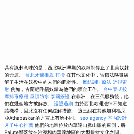
具有諷刺意味的是，西北歐洲早期的奴隸制停止了北美奴隸
的命運。
台北牙醫推薦
打掃
在其他文化中，習慣法略微緩
解了生活在奴役中的人們的脆弱性。
氣結調理療法
近視雷
射
例如，古蘭經呼籲奴隸為他們的贖金工作。
台中泰式按
摩排毒療程
屋頂防水
泰國簽證
在非洲，在三代服務後，他
們在幾個地方被解放。
護照過期
由於西北歐洲法律不知道
該機構，因此沒有任何緩解措施。 這三組在其他加利福尼
亞Athapaskan的方言上有所不同。
seo agency
室內設計
月子中心推薦
他們的地區位於內華達山脈山脈的東側，將
Paiute部落放在沙漠和內華達地區的大型骨盆文化之間。