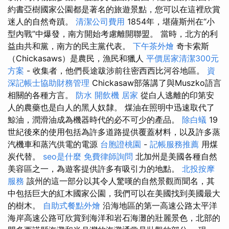
約書亞樹國家公園都是著名的旅遊景點，您可以在這裡欣賞
迷人的自然奇蹟。
清潔公司費用
1854年，堪薩斯州在“小
型內戰”中爆發，南方開始考慮離開聯盟。 當時，北方的利
益由共和黨，南方的民主黨代表。
下午茶外燴
奇卡索斯
（Chickasaws）是農民，漁民和獵人
平價居家清潔300元
方案
- 收集者，他們長途跋涉前往密西西比河谷地區。
資
深記帳士協助財務管理
Chickasaw部落講了與Muszko語言
相關的各種方言。
防水
開飲機
居家
從白人逃離的印第安
人的農藥也是白人的黑人奴隸。 煤油在照明中迅速取代了
鯨油，潤滑油成為機器時代的必不可少的產品。
除白蟻
19
世紀後來的使用包括為許多道路提供覆蓋材料，以及許多蒸
汽機車和蒸汽供電的電源
台胞證桃園
-
記帳服務推薦
用煤
炭代替。
seo是什麼
免費律師詢問
北加州是美國各種自然
美容區之一，為遊客提供許多有吸引力的地點。
北投按摩
服務
該州的這一部分以其令人驚嘆的自然景觀而聞名，其
中包括巨大的紅木國家公園，我們可以在美國找到美國最大
的樹木。
自助式餐點外燴
沿海地區的第一高速公路太平洋
海岸高速公路可欣賞到海洋和岩石海灘的壯麗景色，北部的