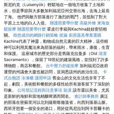
斯尼約克（Luisenyók）輕鬆地在一個地方收集了土地和
水，但是季節與大多數加利福尼亞州交替出海，去海上延長
了海。 他們與敵方部落進行了激烈的戰鬥，並抵制了對大
平原上土地的白人入侵。
辦護照要帶什麼
高級外燴
東海放
鬆按摩
辦護照要帶什麼
霍皮行李箱與Kachina娃娃密切相
關。
助您成功的網路行銷策略
抓漏
廚房器具專業選購
Kachins代表了神靈，動物或自然元素的巨大精神，這些精
神可以利用其魔法來為部落的福利，帶來雨水，康復，生育
和保護。 這座城市的歷史部分是舊薩克拉曼多（Old
清潔
Sacramento），保留了19世紀的建築風格，並找到了許多
博物館，商店和餐館。
台中壓力舒緩按摩
加利福尼亞政府
運營的州議會大廈也被訪問，並洞悉該州的政治生活。
卡
式台胞證
冷凍櫃
護照申請
舊金山的文化生活也非常了不
起，劇院，美術館和餐館的多樣性給所有遊客留下了深刻的
印象。
公司登記流程與注意事項
裝潢
該市還以美食，尤其
是新鮮的海鮮和當地精釀啤酒而聞名。
會計師事務所
廣泛
的部落在密蘇里河以北到薩斯喀徹溫省，向西到落基山脈。
西班牙想要一個安全的港口，用於從馬尼拉到阿卡普爾卡的