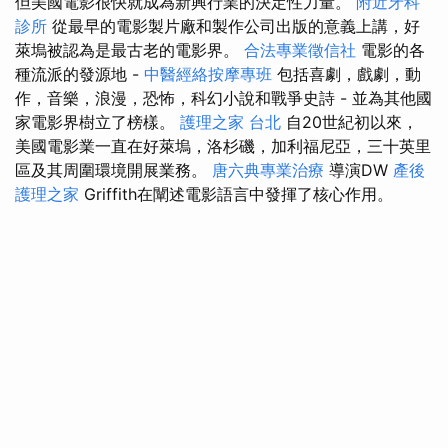
但美國電影很快就成為新興行業的決定性力量。
附近牙科
診所
從最早的電影製片廠和製作公司出版的意義上講，好
萊塢被認為是最古老的電影界。
合法專業徵信社
電影的各
種流派的發源地 -
中醫經絡按摩專班
包括喜劇，戲劇，動
作，音樂，浪漫，恐怖，科幻小說和戰爭史詩 - 並為其他國
家電影界樹立了榜樣。
護理之家 台北
自20世紀初以來，
美國電影業一直在好萊塢，洛杉磯，加利福尼亞，三十英里
區及其周圍環境開展業務。
唐六典專業治療
導演DW
產後
護理之家
Griffith在闡述電影語言中發揮了核心作用。