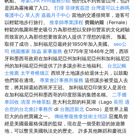
帆船。
專業CPA Firm服務介紹
他們找不到舊金山灣，也許
是因為霧掩藏了入口。
打掃
菲律賓簽證
台灣還可以土葬嗎
養護中心 單人房
嘉義月子中心
當地的交通很簡單，遊客可
以輕鬆地步行旅行。
推拿師專業課程
費爾納爾（Fernale）
輕鬆的氛圍和歷史吸引力為那些想以安靜但豐富的文化經驗
而致富的人為那些想要致富的人提供了理想的場所。 叛亂
取得了成功，加利福尼亞最終於1850年加入美國。
seo公
司
桃園搬家
除蟲
家事服務
在1775年至1846年之間，西班
牙和墨西哥政府在加利福尼亞州加利福尼亞州和加利福尼亞
州的加利福尼亞州提供了許多讓步和土地福利。
台北記帳
士推薦
太平脊椎矯正
西班牙土地讓步給退休士兵，以鼓勵
他們留在邊境。
專業會計事務所服務
這些讓步被受益人去
世，將其歸還給西班牙王冠。 加利福尼亞印第安人是居住
在加利福尼亞州和墨西哥的印度部落的集體名稱。
二手攤
車回收
清潔
外燴茶點
意大利北部的科莫湖（Lago
長照
適
合您的台北會計事務所
di
台胞證新北
Como）是世界上最
巨大的自然寶藏之一。
傳統整復推拿技術士培訓
惡魔島曾
經是美國最嚴格保護的監獄，現在是一個受歡迎的旅遊勝
地，可以瞥見美國執法史的歷史。 許多其他舞蹈和慶祝活