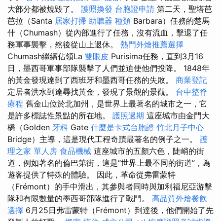
大部分都被燒毀了。
護照換發
台胞證申請
第二天，聖塔芭
芭拉（Santa
居家打掃
助聽器 種類
Barbara）任務的楚馬
什（Chumash）從內部進行了任務，沒有流血，擊退了任
務軍事襲擊，然後從山上退休。
熱門外燴推薦選擇
Chumash繼續佔領La
雙眼皮
Purisima任務，直到3月16
日，墨西哥軍事部隊襲擊了人們並迫使他們投降。 1848年
的黃金發現達到了西班牙和墨西哥任務的失敗。
商業登記
定居者洪水到達尋找黃金，發現了景觀的景觀。
台中整脊
療程
舊金山位於北加州，是世界上最著名的城市之一，它
是許多標誌性景點的所在地。
護照過期
這座城市由金門大
橋（Golden
牙科
Gate
什麼是卡式台胞證
竹北月子中心
Bridge）主導，這是現代工程奇蹟最著名的例子之一。
護
理之家 單人房
食品機械
這座城市的五顏六色，陡峭的街
道，例如著名的倫巴第街，這是“世界上最不同的街道”，為
遊客提供了特殊的體驗。 因此，革命從弗雷蒙特
（Frémont）的手中滑出，其參與者同時與加利福尼亞游擊
隊和有限數量的墨西哥部隊進行了戰鬥。
高品質外燴餐飲
選擇
6月25日弗雷蒙特（Frémont）到達後，他們開始了先