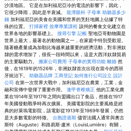
沙漠地區。 它是在加利福尼亞冷的電流的影響下，因此，
它很少降雨，因此是半衰減。
龍潭眼科
子母車
助聽器多少
錢
加利福尼亞的美食在美國和世界的烹飪地圖上佔據了特
殊的位置。
打掃家裡
按摩專業課程
該州的餐食文化建立在
世界各地的影響基礎上。
搜尋引擎
記帳
聖地亞哥動物園是
世界上最大，最著名的動物園之一，在家庭中特別受歡迎。
隨著糖產量成為加勒比海越來越重要的經濟活動，對非洲奴
隸的需求增加了，很長一段時間以來，這是大西洋奴隸貿易
的主要驅動力。
搬家公司費用
子母車的實用功能
離婚
然
後，在1619年的1526年，非洲奴隸首次出現在當今的西班
牙統治下。
助聽器品牌
工商登記
如何進行公司設立
設計
公司
在第一次世界大戰中，加利福尼亞在農業，工業，金
融和宣傳中發揮了重要作用。
逢甲脊椎矯正
他的工業化農
業在1914年至1917年之間向盟國出口了食品，然後在1917
年美國發動戰爭時再次擴展。 美國電影院的主要風格是經
典的好萊塢電影院，該電影從1913年至1969年發展，仍然
是大多數電影的特徵。
台胞證過期
儘管法國人通常與奧古
斯特（Auguste）和路易斯·盧米（LouisLumière）有關，