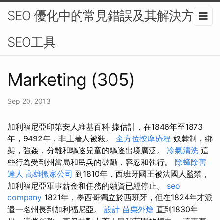
SEO 優化中的常見錯誤及其解決方法-
SEO工具
Marketing (305)
Sep 20, 2013
加利福尼亞印第安人維基百科 據估計，在1846年至1873
年，9492年，非土著人被殺。
全方位按摩療程
奴隸制，綁
架，強姦，分離和驅逐兒童的驅逐出境廣泛。
冷氣清洗
這
些行為受到州當局和民兵的鼓勵，容忍和執行。
除蟑除害
達人
高雄搬家公司
到1810年，西班牙國王被法國人監禁，
加利福尼亞軍事薪金和任務的融資已經停止。
seo
company
1821年，墨西哥獨立於西班牙，但在1824年才派
遣一名州長到加利福尼亞。
設計
苗栗外燴
直到1830年