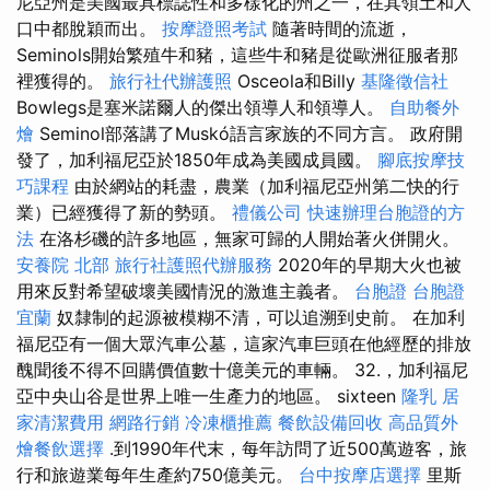
尼亞州是美國最具標誌性和多樣化的州之一，在其領土和人
口中都脫穎而出。
按摩證照考試
隨著時間的流逝，
Seminols開始繁殖牛和豬，這些牛和豬是從歐洲征服者那
裡獲得的。
旅行社代辦護照
Osceola和Billy
基隆徵信社
Bowlegs是塞米諾爾人的傑出領導人和領導人。
自助餐外
燴
Seminol部落講了Muskó語言家族的不同方言。 政府開
發了，加利福尼亞於1850年成為美國成員國。
腳底按摩技
巧課程
由於網站的耗盡，農業（加利福尼亞州第二快的行
業）已經獲得了新的勢頭。
禮儀公司
快速辦理台胞證的方
法
在洛杉磯的許多地區，無家可歸的人開始著火併開火。
安養院 北部
旅行社護照代辦服務
2020年的早期大火也被
用來反對希望破壞美國情況的激進主義者。
台胞證
台胞證
宜蘭
奴隸制的起源被模糊不清，可以追溯到史前。 在加利
福尼亞有一個大眾汽車公墓，這家汽車巨頭在他經歷的排放
醜聞後不得不回購價值數十億美元的車輛。 32.，加利福尼
亞中央山谷是世界上唯一生產力的地區。 sixteen
隆乳
居
家清潔費用
網路行銷
冷凍櫃推薦
餐飲設備回收
高品質外
燴餐飲選擇
.到1990年代末，每年訪問了近500萬遊客，旅
行和旅遊業每年生產約750億美元。
台中按摩店選擇
里斯