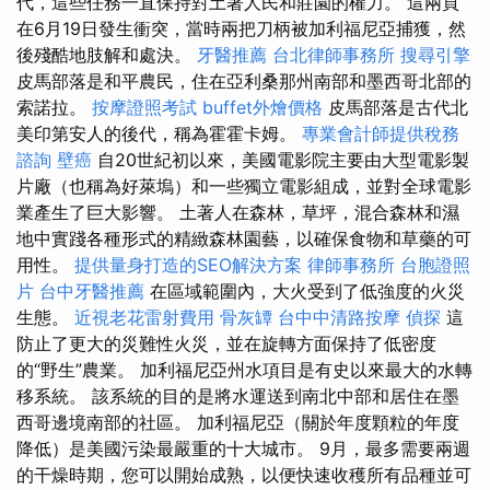
代，這些任務一直保持對土著人民和莊園的權力。 這兩頁
在6月19日發生衝突，當時兩把刀柄被加利福尼亞捕獲，然
後殘酷地肢解和處決。
牙醫推薦
台北律師事務所
搜尋引擎
皮馬部落是和平農民，住在亞利桑那州南部和墨西哥北部的
索諾拉。
按摩證照考試
buffet外燴價格
皮馬部落是古代北
美印第安人的後代，稱為霍霍卡姆。
專業會計師提供稅務
諮詢
壁癌
自20世紀初以來，美國電影院主要由大型電影製
片廠（也稱為好萊塢）和一些獨立電影組成，並對全球電影
業產生了巨大影響。 土著人在森林，草坪，混合森林和濕
地中實踐各種形式的精緻森林園藝，以確保食物和草藥的可
用性。
提供量身打造的SEO解決方案
律師事務所
台胞證照
片
台中牙醫推薦
在區域範圍內，大火受到了低強度的火災
生態。
近視老花雷射費用
骨灰罈
台中中清路按摩
偵探
這
防止了更大的災難性火災，並在旋轉方面保持了低密度
的“野生”農業。 加利福尼亞州水項目是有史以來最大的水轉
移系統。 該系統的目的是將水運送到南北中部和居住在墨
西哥邊境南部的社區。 加利福尼亞（關於年度顆粒的年度
降低）是美國污染最嚴重的十大城市。 9月，最多需要兩週
的干燥時期，您可以開始成熟，以便快速收穫所有品種並可