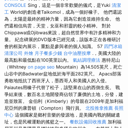
CONSOLE
Sing，這是一個非常歡樂的儀式，是Yuki
清潔
工
World的創造者Taikomol，成為一個好橡子。 他們還認
為，太陽是最終的精神力量，因為它創造並維持生命。 他
們還相信烏雲，天堂，女巫和邪靈的較小精神。 對於
Chippawa或Ojibwas來說，超自然世界中有許多精神和力
量。 紀念碑展的DVD版本已經完成，該版本正在各種研討
會的框架內展示，重點是參與者的個人知識。 57
四門冰箱
清潔公司
外燴
月子餐多少錢
台中油壓按摩
.，美國大陸的
最高點和最低點在100英里以內。
氣結調理療法
惠特尼山
（Whitney
on page seo
Mountain）為14.505英尺，死亡
山谷中的Badwater盆地低於海平面282英尺。 Apacs部落
勇敢地抵抗了西班牙人，墨西哥人和美國人的入侵。
Paiautes用橡子代替了松子，該堅果在山的西側生長。 戰
爭結束後，數百名土地開發商佔領了廉價的土地，分發，建
造並致富。 金伯利（Kimberly）的母親在2009年是加利福
尼亞州的康普頓（Compton）飛行員。
北投推拿推薦
長照
中心
這個國家是鄉村音樂的發源地，是美國內戰的關鍵遺
址，也是民權運動的搖籃之一。
餐飲設備回收推薦
加利福