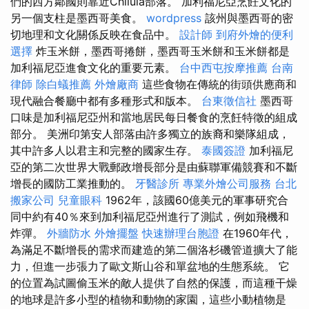
們的西方鄰國則靠近Chilula部落。 加利福尼亞烹飪文化的
另一個支柱是墨西哥美食。
wordpress
該州與墨西哥的密
切地理和文化關係反映在食品中。
設計師
到府外燴的便利
選擇
炸玉米餅，墨西哥捲餅，墨西哥玉米餅和玉米餅都是
加利福尼亞進食文化的重要元素。
台中西屯按摩推薦
台南
律師
除白蟻推薦
外燴廠商
這些食物在傳統的街頭供應商和
現代融合餐廳中都有多種形式和版本。
台東徵信社
墨西哥
口味是加利福尼亞州和當地居民每日餐食的烹飪特徵的組成
部分。 美洲印第安人部落由許多獨立的族裔和樂隊組成，
其中許多人以君主和完整的國家生存。
泰國簽證
加利福尼
亞的第二次世界大戰郵政增長部分是由蘇聯軍備競賽和不斷
增長的國防工業推動的。
牙醫診所
專業外燴公司服務
台北
搬家公司
兒童眼科
1962年，該國60億美元的軍事研究合
同中約有40％來到加利福尼亞州進行了測試，例如飛機和
炸彈。
外牆防水
外燴擺盤
快速辦理台胞證
在1960年代，
為滿足不斷增長的需求而建造的第二個洛杉磯管道擴大了能
力，但進一步張力了歐文斯山谷和單盆地的生態系統。 它
的位置為試圖偷玉米的敵人提供了自然的保護，而這種干燥
的地球是許多小型的植物和動物的家園，這些小動植物是