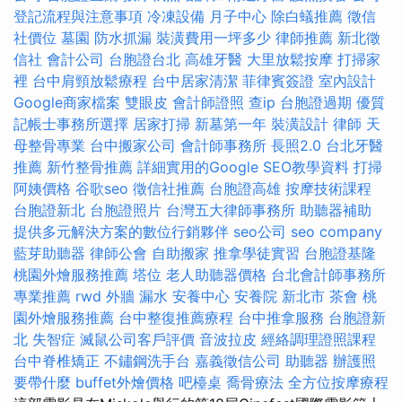
登記流程與注意事項
冷凍設備
月子中心
除白蟻推薦
徵信
社價位
墓園
防水抓漏
裝潢費用一坪多少
律師推薦
新北徵
信社
會計公司
台胞證台北
高雄牙醫
大里放鬆按摩
打掃家
裡
台中肩頸放鬆療程
台中居家清潔
菲律賓簽證
室內設計
Google商家檔案
雙眼皮
會計師證照
查ip
台胞證過期
優質
記帳士事務所選擇
居家打掃
新墓第一年
裝潢設計
律師
天
母整骨專業
台中搬家公司
會計師事務所
長照2.0
台北牙醫
推薦
新竹整骨推薦
詳細實用的Google SEO教學資料
打掃
阿姨價格
谷歌seo
徵信社推薦
台胞證高雄
按摩技術課程
台胞證新北
台胞證照片
台灣五大律師事務所
助聽器補助
提供多元解決方案的數位行銷夥伴
seo公司
seo company
藍芽助聽器
律師公會
自助搬家
推拿學徒實習
台胞證基隆
桃園外燴服務推薦
塔位
老人助聽器價格
台北會計師事務所
專業推薦
rwd
外牆 漏水
安養中心
安養院 新北市
茶會
桃
園外燴服務推薦
台中整復推薦療程
台中推拿服務
台胞證新
北
失智症
滅鼠公司客戶評價
音波拉皮
經絡調理證照課程
台中脊椎矯正
不鏽鋼洗手台
嘉義徵信公司
助聽器
辦護照
要帶什麼
buffet外燴價格
吧檯桌
喬骨療法
全方位按摩療程