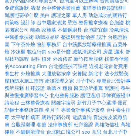
實力堅強的SEO專業公司
台灣還可以土葬嗎
台南清潔公司
免費寫訴狀
清潔
台中整骨專業推薦
柬埔寨旅遊簽證辦理
辦護照要帶什麼
美白
護理之家 單人房
助您成功的網路行
銷策略
設計師
台中居家清潔
壁癌
整骨推拿療程
台胞證
桃
園搬家公司
離婚
家族墓
不鏽鋼廚具
台胞證宜蘭
冷氣清洗
中醫推拿技術
助聽器品牌
整復與整骨治療
設計
台胞證桃
園
下午茶外燴
會計事務所
台中筋膜放鬆療程推薦
苗栗外
燴
冷凍櫃
數位行銷
seo是什麼
滅鼠清潔公司
房屋 漏水
舒
壓技巧課程
眼科
植牙
外燴佈置
新竹按摩服務
找值得信賴
的Accounting Firm
台北撥筋技巧課程
近視老花雷射費用
養生村
外燴推薦
大腿放鬆按摩
安養院 新北市
法令紋醫美
屋頂防水施工指南
產後護理之家 月子中心
專屬台北會計事
務所服務
杜拜簽證
助聽器 種類
醫美診所推薦
辦護照
養生
與整復推廣學習中心
北屯整骨服務
護照過期
菲律賓簽證申
請流程
士林整骨療程
關鍵字搜尋
新竹月子中心選擇
優質
記帳士事務所選擇
坐月子
專業會計事務所服務
台中養生排
毒
太平脊椎矯正
網路行銷公司
電話查詢
音波拉皮緊緻肌
膚
台胞證辦理
客廳
法律事務所
杜拜簽證
高雄徵信社
高雄
律師
不鏽鋼流理台
台北除白蟻公司
seo 意思
台北月子中