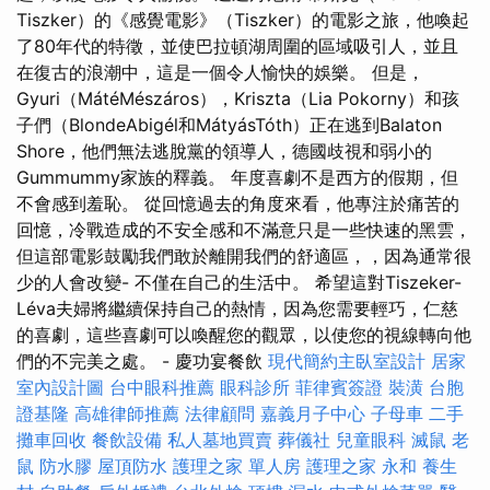
Tiszker）的《感覺電影》（Tiszker）的電影之旅，他喚起
了80年代的特徵，並使巴拉頓湖周圍的區域吸引人，並且
在復古的浪潮中，這是一個令人愉快的娛樂。 但是，
Gyuri（MátéMészáros），Kriszta（Lia Pokorny）和孩
子們（BlondeAbigél和MátyásTóth）正在逃到Balaton
Shore，他們無法逃脫黨的領導人，德國歧視和弱小的
Gummummy家族的釋義。 年度喜劇不是西方的假期，但
不會感到羞恥。 從回憶過去的角度來看，他專注於痛苦的
回憶，冷戰造成的不安全感和不滿意只是一些快速的黑雲，
但這部電影鼓勵我們敢於離開​​我們的舒適區，，因為通常很
少的人會改變- 不僅在自己的生活中。 希望這對Tiszeker-
Léva夫婦將繼續保持自己的熱情，因為您需要輕巧，仁慈
的喜劇，這些喜劇可以喚醒您的觀眾，以使您的視線轉向他
們的不完美之處。 - 慶功宴餐飲
現代簡約主臥室設計
居家
室內設計圖
台中眼科推薦
眼科診所
菲律賓簽證
裝潢
台胞
證基隆
高雄律師推薦
法律顧問
嘉義月子中心
子母車
二手
攤車回收
餐飲設備
私人墓地買賣
葬儀社
兒童眼科
滅鼠
老
鼠
防水膠
屋頂防水
護理之家 單人房
護理之家 永和
養生