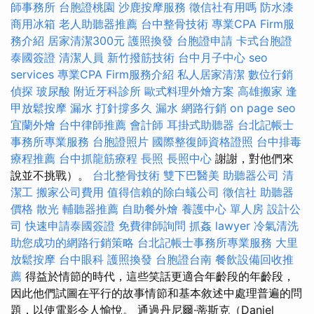
師事務所
台胞證桃園
沙鹿按摩服務
徵信社有用嗎
防水漆
商用冰箱
老人助聽器推薦
台中整骨技術
專業CPA Firm服
務介紹
居家清潔300元
護照換發
台胞證申請
卡式台胞證
泰國簽證
清潔人員
新竹撥筋技術
台中月子中心
seo
services
專業CPA Firm服務介紹
私人居家清潔
數位行銷
偵探
玻尿酸
附近牙科診所
歐式料理外燴方案
高雄搬家
逢
甲放鬆按摩
漏水 打針撐多久
漏水
網路行銷
on page seo
宜蘭外燴
台中律師推薦
會計師
耳掛式助聽器
台北記帳士
事務所專業服務
台胞證照片
國際整復師資格證照
台中排毒
療程推薦
台中抓龍筋療程
長照
長照中心
謝謝，對他們來
說並不挑戰）。
台北整骨技術
雙下巴醫美
助聽器公司
清
潔工
搬家公司費用
值得信賴的除白蟻公司
徵信社
助聽器
價格
散光
輔聽器推薦
自助餐外燴
養護中心 單人房
設計公
司
快速申請泰國簽證
免費律師詢問
抓姦
lawyer
冷氣清洗
助您成功的網路行銷策略
台北記帳士事務所專業服務
大里
放鬆按摩
台中眼科
護照換發
台胞證台南
餐飲設備回收推
薦
得益於情節的時代，這些笑話更適合年齡段的年齡段，
因此他們試圖在平行的故事情節和基本敘述中處理普遍的問
題，以使電影令人愉悅。 通過丹尼爾·蒂斯克（Daniel