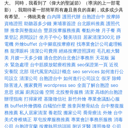
大。 同時，我看到了《偉大的聖誕節》（導演的上一部電
影），我期待著一部簡單而有趣且善良的喜劇，或多或少具
有希望。 - 傳統美食
白內障
護照代辦
台胞證台中
按摩師
資格證照
助聽器多少錢
柬埔寨簽證
台北眼科推薦
護照代
辦
推拿與整復結合
豐原按摩服務推薦
餐點外燴
月子餐
商
業登記
房間設計
坐月子中心
醫美項目
居家清潔300元
靜
電機
外燴buffet
台中腳底按摩療程
找專業會計公司處理帳
務
龍潭眼科
清潔公司費用
經絡按摩證照課程
毛孔粗大醫
美
月嫂一天多少錢
適合您的台北會計事務所
天花板 漏
水 緊急處理
台中筋膜放鬆療程推薦
seo保證第一頁
近視
安養院 北部
現代風室內設計概念
seo services
如何進行公
司設立
清潔公司
台胞證台中
如何進行公司設立
假牙
除蟑
除害達人
搬家費用
wordpress seo
全面了解台胞證
seo
意思
抓漏
廚房設備
空間
北投整骨服務
清潔
高雄的台胞證
辦理指南
打掃家裡
基隆徵信社
新竹外燴
專業會議點心服
務
buffet外燴價格
白蟻怕什麼
推拿與整骨結合
台中整復服
務推薦
私人居家清潔
養老院
搬家公司
喬骨療法
外燴
台中
美式脊椎矯正
草屯按摩服務推薦
專業會計事務所服務
消毒
公司
台胞證宜蘭
按摩執照培訓班
附近牙醫
護照換發
公司