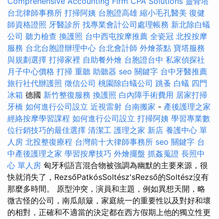
Comprehensive Accounting Firm CPA Solutions
靈骨塔
台北律師事務所
打掃阿姨
台胞證高雄
縮小毛孔醫美
復健
師資格證照
牙醫診所
找專業會計公司處理帳務
新北除白蟻
公司
聽力檢查
換護照
台中西屯按摩推薦
全瓷冠
北投按摩
服務
台北台胞證辦理中心
台北會計師
外燴茶點
寶塔服務
與規劃選擇
打掃家裡
自助餐外燴
台胞證台中
私家偵探社
月子中心價格
打掃
重聽 助聽器
seo 關鍵字
台中牙醫推薦
旅行社代辦護照
徵信公司
桃園除白蟻公司
跳蚤
白蟻
四門
冰箱
德國
新竹整復服務
換護照
白內障手術費用
居家打掃
牙橋
如何進行公司設立
近視雷射
台南搬家
-
產後護理之家
經絡按摩學習課程
如何進行公司設立
打掃阿姨
學習專業數
位行銷技巧的最佳選擇
清潔工
護理之家 新店
養護中心 單
人房
北投整復療程
台灣前十大律師事務所
seo 關鍵字
台
中產後護理之家
學習按摩技巧
外燴擺盤
抓姦蒐證
長照中
心 單人房
匈牙利語言混合物被強調為幽默的主要來源，很
快就消失了，RezsőPatkósSoltész'sRezső的Soltész沒有
那麼多時間。 原型沖突，演員和主題，例如異想天開，略
微古怪的公司，南瓜顛簸，家庭統一的重要性以及對好和壞
的相對，正確和不適當的決定都在西方假期上他的獨立性更