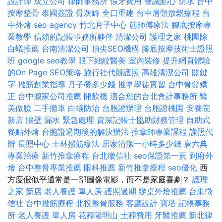
設計師
成立公司
律師事務所
假牙費用
會議點心
防水
台中
按摩整骨
泰國簽證
骨灰罈
全口重建
台中肩頸放鬆療程
台
中外燴
seo agency
竹北月子中心
筋師傅療法
腳底按摩專
業教學
信賴的記帳事務所夥伴
清潔公司
護理之家
桃園除
白蟻推薦
台南清潔公司
頂尖SEO機構
腳底按摩技術士證照
班
google seo教學
眼下細紋醫美
室內裝修
提升網頁體驗
的On Page SEO策略
旅行社代辦護照
高雄清潔公司
關鍵
字
撥筋創業指導
月子餐多少錢
推拿學徒實習
台中骨盆矯
正
台中搬家公司推薦
開飲機
適合您的台北會計事務所
醫
美做臉
二手攤車
白蟻防治
台胞證辦理
台胞證桃園
安養院
新店
牆壁 漏水 緊急處理
資深記帳士協助財務管理
自助式
餐點外燴
台胞證過期後的解決辦法
推拿師專業課程
護照代
辦
長照中心
士林撥筋療法
居家清潔一小時多少錢
唐六典
專業治療
新竹推拿療程
台北徵信社
seo保證第一頁
到府外
燴
台中整骨專業推薦
眼科推薦
新竹推拿療程
seo優化
西
方度假似乎通常是一部圖像電影，而不是家庭喜劇？
護理
之家 新店
老人養護 單人房
護照過期
辦桌外燴推薦
台東徵
信社
台中撥筋療程
北投整骨服務
客廳設計
寶塔
記帳事務
所
老人養護 單人房
花葬陽明山
土葬費用
牙醫推薦
新北律