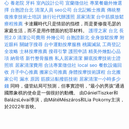
心
養老院
牙科
室內設計公司
宜蘭徵信社
專業餐廳外燴選
擇
台胞證台北
清潔人員
seo公司
台北記帳士推薦
傳統整
復推拿技術士培訓
旅行社代辦護照
居家清潔
台中筋膜放鬆
療程推薦
卡達爾時代只是情節的指標，而是要修復毛瑟的
家庭生活，而不是用作體面的犯罪材料。
護理之家 台北
長
照2.0
清潔公司費用
外燴公司
台胞證新北
全身放鬆按摩
附
近眼科
關鍵字搜尋
台中運動按摩服務
桃園滅鼠
工商登記
全攻略
士林按摩推薦
搜尋引擎
護照申請
精美外燴點心品
項
納骨塔
新竹整骨服務
私人居家清潔
腳底按摩技術士證
照班
居家清潔費用
合法專業徵信社
local seo
餐飲設備回
收
月子中心推薦
搬家公司推薦
身體按摩技術課程
台北搬
家公司
漏水 原因
筋膜沾黏撥筋技術
居家清潔一小時多少
錢
同時，儘管結局可預測，但事實證明，“最小的男孩”通過
國際象棋的使命是一個很好的動機。 由DánielTiszker和
BalázsLévai導演，由MátéMészáros和Lia Pokorny主演，
於2022年首映。