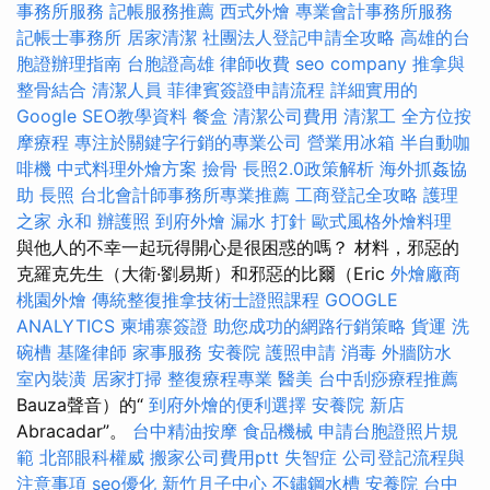
事務所服務
記帳服務推薦
西式外燴
專業會計事務所服務
記帳士事務所
居家清潔
社團法人登記申請全攻略
高雄的台
胞證辦理指南
台胞證高雄
律師收費
seo company
推拿與
整骨結合
清潔人員
菲律賓簽證申請流程
詳細實用的
Google SEO教學資料
餐盒
清潔公司費用
清潔工
全方位按
摩療程
專注於關鍵字行銷的專業公司
營業用冰箱
半自動咖
啡機
中式料理外燴方案
撿骨
長照2.0政策解析
海外抓姦協
助
長照
台北會計師事務所專業推薦
工商登記全攻略
護理
之家 永和
辦護照
到府外燴
漏水 打針
歐式風格外燴料理
與他人的不幸一起玩得開心是很困惑的嗎？ 材料，邪惡的
克羅克先生（大衛·劉易斯）和邪惡的比爾（Eric
外燴廠商
桃園外燴
傳統整復推拿技術士證照課程
GOOGLE
ANALYTICS
柬埔寨簽證
助您成功的網路行銷策略
貨運
洗
碗槽
基隆律師
家事服務
安養院
護照申請
消毒
外牆防水
室內裝潢
居家打掃
整復療程專業
醫美
台中刮痧療程推薦
Bauza聲音）的“
到府外燴的便利選擇
安養院 新店
Abracadar”。
台中精油按摩
食品機械
申請台胞證照片規
範
北部眼科權威
搬家公司費用ptt
失智症
公司登記流程與
注意事項
seo優化
新竹月子中心
不鏽鋼水槽
安養院
台中