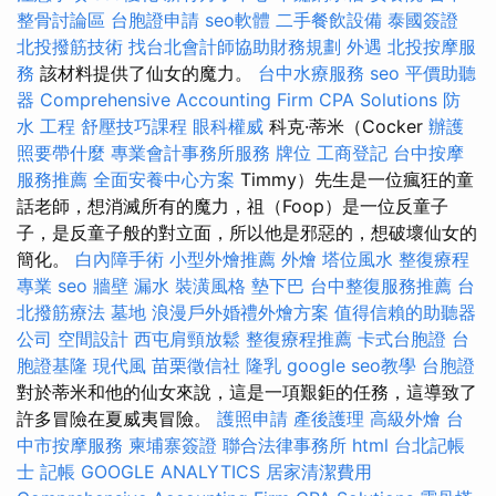
整骨討論區
台胞證申請
seo軟體
二手餐飲設備
泰國簽證
北投撥筋技術
找台北會計師協助財務規劃
外遇
北投按摩服
務
該材料提供了仙女的魔力。
台中水療服務
seo
平價助聽
器
Comprehensive Accounting Firm CPA Solutions
防
水 工程
舒壓技巧課程
眼科權威
科克·蒂米（Cocker
辦護
照要帶什麼
專業會計事務所服務
牌位
工商登記
台中按摩
服務推薦
全面安養中心方案
Timmy）先生是一位瘋狂的童
話老師，想消滅所有的魔力，祖（Foop）是一位反童子
子，是反童子般的對立面，所以他是邪惡的，想破壞仙女的
簡化。
白內障手術
小型外燴推薦
外燴
塔位風水
整復療程
專業
seo
牆壁 漏水
裝潢風格
墊下巴
台中整復服務推薦
台
北撥筋療法
墓地
浪漫戶外婚禮外燴方案
值得信賴的助聽器
公司
空間設計
西屯肩頸放鬆
整復療程推薦
卡式台胞證
台
胞證基隆
現代風
苗栗徵信社
隆乳
google seo教學
台胞證
對於蒂米和他的仙女來說，這是一項艱鉅的任務，這導致了
許多冒險在夏威夷冒險。
護照申請
產後護理
高級外燴
台
中市按摩服務
柬埔寨簽證
聯合法律事務所
html
台北記帳
士
記帳
GOOGLE ANALYTICS
居家清潔費用