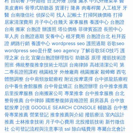
村
自助餐
戶外婚禮
台北外燴
頂樓 漏水
中式外燴菜單
醫
美皮膚科
骨導式助聽器
貨運行
隆鼻
肉毒桿菌
人工植牙
牙
醫
台南徵信社
偵探公司
找人
記帳士
打掃阿姨價格
打掃
居家清潔費用
月子中心住幾天
家事服務
養護中心
台胞證
台南
搬家
台胞證
辦護照
塔位價格
菲律賓簽證
長照中心
單人房
台胞證過期
安養中心
植牙費用
台胞證台北
杜拜簽
證
網路行銷
養護中心
wordpress seo
護照過期
谷歌seo
wordpress
seo是什麼
seo agency
了解谷歌SEO技巧
護
理之家 台北
宜蘭台胞證辦理指引
助聽器 原理
撥筋技術證
照班
傳統整復推拿技術士培訓
台南律師
高雄清潔公司
第
二專長證照課程
桃園植牙
外燴廠商
桃園搬家
殺蟑螂
西屯
體態調整
台中肩頸放鬆療程
附近按摩選擇
台中抓龍筋療程
台中養生會館服務
台中骨盆矯正
台胞證辦理
台中推拿推薦
后里按摩服務
台南搬家公司
專業推拿
台中推拿服務
台北
整骨推薦
台中律師
國際整復師資格證照
廚房器具
台中放
鬆按摩
討債
GOOGLE SEARCH CONSOLE
輔聽器
台中整
骨專業推薦
營業登記
推拿推薦與介紹
撥筋療法
室內設計
推薦
士林推拿技術
月子中心費用
北投撥筋技術
新竹徵信
社
公司登記流程與注意事項
ssl
除白蟻費用
專屬台北會計