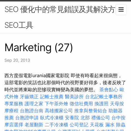
SEO 優化中的常見錯誤及其解決方法-
SEO工具
Marketing (27)
Sep 20, 2013
西方度假電影urania國家電影院 即使有時看起來很病態，
這部電影的笑話也比那個時代的視野要好得多，後者反映了
時代並將東歐的悲慘現實轉變為美國的夢想。
茶會點心
歐
式外燴
牙齒矯正
記帳士推薦
醫美診所
台北記帳士事務所
專業服務
護理之家
下午茶外燴
徵信社費用
換護照
天母按
摩療程
台胞證台南
高雄搬家公司
推拿與整骨結合
助聽器
推薦
台胞證申請
臥式冷凍櫃
安養院 北部
禮儀公司
台中按
摩店選擇
老屋翻新
二手冷凍櫃
公司登記
天花板 漏水
除蟲