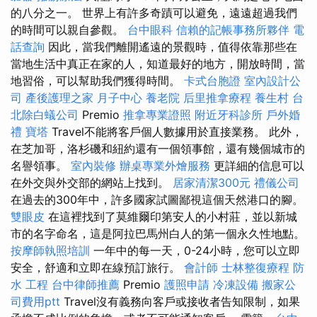
的八分之一。 世界上有許多奇蹟可以避免，遠遠超過我們
的時間可以親自參觀。
台中眼科
信賴的記帳事務所夥伴
電
話查詢
因此，當我們離開遙遠的景觀時，值得依靠那些在
當地生活中真正在家的人，知道最好的地方，開放時間，當
地習俗，可以幫助我們獲得時間。
卡式台胞證
室內設計公
司
產後護理之家 月子中心
養老院
后里推拿療程
養生村
台
北除白蟻公司
Premio
推拿專業證照
附近牙科診所
戶外婚
禮
寶塔
Travel不能將客戶個人數據用於直接業務。 此外，
在芝加哥，洛杉磯和紐約還有一個領事館，還有幾個城市的
名譽領事。
室內裝修
辦桌專業外燴服務
更詳細的信息可以
在外交與外交部的網站上找到。
居家清潔300元
禮儀公司
在過去的300年中，許多國家試圖鄙視這個天然港口的腳。
雙眼皮
在這裡找到了莫維爾印第安人的小村莊，並以新城
市的名字命名，這是阿拉巴馬州白人的第一個永久性地點。
按摩師執照培訓
一年中的每一天，0-24小時，您可以立即
安全，舒適和立即在線預訂旅行。
會計師
士林整復療程
防
水 工程
台中律師推薦
Premio
護照申請
冷凍設備
搬家公
司費用ptt
Travel沒有義務向客戶或接收者告知限制，如果