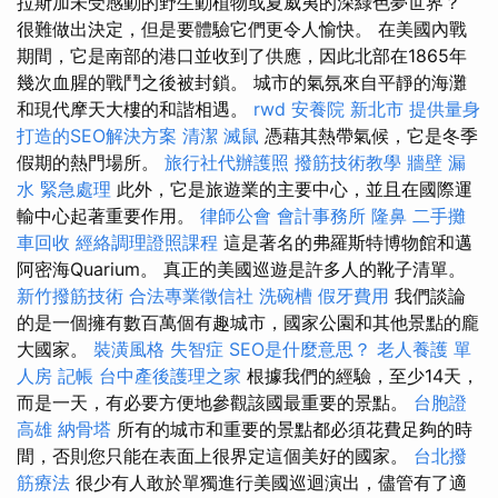
拉斯加未受感動的野生動植物或夏威夷的深綠色夢世界？
很難做出決定，但是要體驗它們更令人愉快。 在美國內戰
期間，它是南部的港口並收到了供應，因此北部在1865年
幾次血腥的戰鬥之後被封鎖。 城市的氣氛來自平靜的海灘
和現代摩天大樓的和諧相遇。
rwd
安養院 新北市
提供量身
打造的SEO解決方案
清潔
滅鼠
憑藉其熱帶氣候，它是冬季
假期的熱門場所。
旅行社代辦護照
撥筋技術教學
牆壁 漏
水 緊急處理
此外，它是旅遊業的主要中心，並且在國際運
輸中心起著重要作用。
律師公會
會計事務所
隆鼻
二手攤
車回收
經絡調理證照課程
這是著名的弗羅斯特博物館和邁
阿密海Quarium。 真正的美國巡遊是許多人的靴子清單。
新竹撥筋技術
合法專業徵信社
洗碗槽
假牙費用
我們談論
的是一個擁有數百萬個有趣城市，國家公園和其他景點的龐
大國家。
裝潢風格
失智症
SEO是什麼意思？
老人養護 單
人房
記帳
台中產後護理之家
根據我們的經驗，至少14天，
而是一天，有必要方便地參觀該國最重要的景點。
台胞證
高雄
納骨塔
所有的城市和重要的景點都必須花費足夠的時
間，否則您只能在表面上很界定這個美好的國家。
台北撥
筋療法
很少有人敢於單獨進行美國巡迴演出，儘管有了適