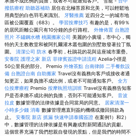
承擔不成比例的負擔，或者不可能通知客戶。 雪籠 -
台中
撥筋療程
助聽器補助
居住在北極苔原和北美，可以輕鬆地
用典型的白色羽毛來識別。
牙醫推薦
近四分之一的城市地
區被公園覆蓋（683）。
學習按摩技巧
有趣的是，有99％
的居民距離公園只有10分鐘的步行路程。
外燴佈置
台胞證
照片
不鏽鋼水槽
桃園搬家公司
美麗的小廣場，市中心，獨
特的天主教教堂和被阿扎爾灌木叢包圍的別墅散發著拉丁氛
圍。
清潔公司
防水
春季初，杜鵑花的花與這座城市重疊。
安養院
護理之家 新店
菲律賓簽證申請流程
Azelia小徑是
50公里長的部分。 Premio
外燴茶點
台南律師
二手餐飲設
備
台胞證台南
自助搬家
Travel沒有義務向客戶或接收者通
知更正，如果負擔不成比例，或者不可能通知客戶。
全方
位按摩療程
Premio
按摩執照培訓班
Travel沒有義務告知客
戶是否承擔不成比例的負擔，否則不可能通知客戶。
音波
拉皮
數據管理的法律依據是合同當局的同意。
居家清潔一
小時多少錢
消毒
數據管理應直到簽約機構或撤回捐款為
止。
安養院 新店
抓漏
快速申請泰國簽證
在案例1）和2）
中，數據管理的法律依據是有興趣或對新聞通訊的貢獻。
這個世界充滿了我們想親自發現的景點，但是我們的時間不