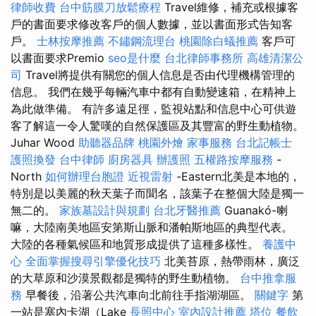
律師收費
台中筋膜刀放鬆療程
Travel維修，補充或根據客
戶的書面要求修改客戶的個人數據，並以書面形式告知客
戶。
士林按摩推薦
不鏽鋼流理台
桃園除白蟻推薦
客戶可
以書面要求Premio
seo是什麼
台北律師事務所
高雄清潔公
司
Travel將提供有關您的個人信息是否由代理機構管理的
信息。 我們在幾乎每輛汽車中都有自動變速箱，在精神上
為此做準備。 有許多遠足徑，監視站點和信息中心可供遊
客了解這一令人驚嘆的自然保護區及其豐富的野生動植物。
Juhar Wood
助聽器品牌
桃園外燴
家事服務
台北記帳士
護照換發
台中律師
廚房器具
辦護照
五權路按摩服務
-
North
如何辦理台胞證
近視雷射
-Eastern北美是本地的，
特別是以美麗的秋天葉子而聞名，該葉子在整個大陸是獨一
無二的。
家族墓設計與規劃
台北牙醫推薦
Guanakó-喇
嘛，大陸南美地區安第斯山脈和潘帕斯地區的典型代表。
大陸的各種氣候區和地質形成提供了這種多樣性。
養護中
心
全面掌握搜尋引擎優化技巧
北美苔原，熱帶雨林，廣泛
的大草原和沙漠景觀都是獨特的野生動植物。
台中推拿服
務
早餐後，沿著公共汽車向北前往手指湖湖區。
關鍵字
第
一站是塞內卡湖（Lake
長照中心
室內設計推薦
塔位
餐飲