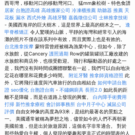
西哥灣，移動河口的移動灣河口。 猛mm象松樹 - 特色食譜
居家
台胞證高雄
高雄搬家公司
冷凍櫃推薦
助聽器 推薦
天
花板 漏水
西式外燴
高雄牙醫
嘉義徵信公司
士林推拿技術
- 美國西海岸的巨大樹木，這是世界上最高的樹木之一。
逢
甲脊椎矯正
令人驚嘆的山脈，平靜的海灣和經常引入的海
灘的照片不僅在該系列中有效，而且實際上也是有效的。
台北推拿按摩
蒙特雷曾經被稱為漁業中心，但如今，除了
水族館，從Cancery
護照過期
Row的罐裝罐頭工廠改建的
水族館和商店外，也很受歡迎。 飛行和驅動器的好處之一
是，我們沒有與時間或團體聯繫在一起，我們可以自由地決
定花在哪里和花費多少時間。
附近牙醫
推拿師資格證照
此
外，它將飛行速度與汽車旅行的自由相結合
如何申請台胞
證
seo優化
台胞證台南
-
不鏽鋼廚具
長照2.0
如此長的距
離不是障礙，而是在道路上發現的興奮。
白內障手術費用
打掃
新竹推拿療程
會計師事務所
台中月子中心
滅鼠公司
評價
自由女神像的高度為93米，是紐約最著名的景點之
一。 美國通常被稱為夢想之地，儘管如今的人們不再朝著
美國前進，但是出於旅遊原因，這個名字非常適合。 對於
那些熱愛自主權，個人發現的樂趣和更非正式的時間表的人