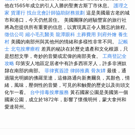
他在1565年成立的引人入勝的聖奧古斯丁市休息。
護理之
家
貨運行
找台北會計師協助財務規劃
這是美國最古老的城
市和港口，今天仍然居住。 美國團隊的經驗豐富的旅行社
將為您提供所有重要的信息，以實現真正令人難忘的旅程。
徵信公司
縮小毛孔醫美
龍潭眼科
土葬費用
到府外燴
養生
村
美國的南部州與其他州的情緒和多樣性非常不同。
記帳
士
北屯按摩療程
差異的秘訣在於歷史遺產和文化根源，只
是想想文學，奇妙的音樂或宏偉的南部美食。
工商登記全
攻略
印第安人地區定居者中有許多西班牙人，許多非洲奴
隸在南部的南部。
菲律賓簽證
律師推薦
骨灰罈
最後，通
過陽光明媚的佛羅里達，這條路通向新奧爾良，其顏色，情
緒，風味，壓倒性的音樂，可見的和触覺的歷史以及街頭文
化乍一看。
台中排毒按摩服務
黃石國家公園是美國第一個
國家公園，成立於1872年，影響了懷俄明州，蒙大拿州和
愛達荷州。