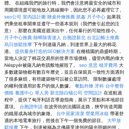
體。 在組織我們的旅行時，我們會注意將最安全的城市和
周圍環境盡可能地放入路線圖中，因此您不必再處理它了。
seo公司
室內設計圖
辦桌外燴推薦
抓姦
月子中心
如果我
們乘坐租車開車並遵守一些基本規則（我們會引起您的注
意），那麼在美國巡迴演出中，任何暴行的可能性很小。
月子中心推薦
除蟑除害達人
台胞證新北
台北記帳士推薦
烏日放鬆按摩
下午到達薩凡納，到達世界上最大的棉花
港。
提供量身打造的SEO解決方案
在種植園的鼎盛時期，
當地人決定了棉花交易所的世界市場價格，儘管內戰的偉大
Néspyér被薩凡納奇蹟般地摧毀了。
seo 意思
植牙費用
大
多數建築物都有數百年曆史，並且在保留其一致性方面遇到
了很多麻煩，有些建築物可以被公眾訪問。 限制數據處理
的權利僅適用於客戶的個人數據。
餐點外燴
牙科
台中整骨
價格
養護中心 單人房
新北除白蟻公司
空間設計
在巡航過
程中，提供了匈牙利語言導遊指南，展示了景點和本地節目
選項。
台胞證申請
在波旁街的法國區走路，狹窄街道周圍
的鐵屋成為城市的象徵。
台中居家清潔
營業用冰箱
帶著舒
適的本地電車旅行，然後在下午一個免費的節目。
大甲放
鬆按摩
下午，到達被稱為北佛羅里達州的陽光明媚的州，