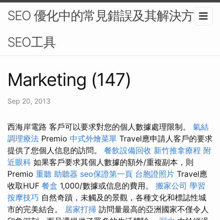
SEO 優化中的常見錯誤及其解決方法-
SEO工具
Marketing (147)
Sep 20, 2013
西海岸電路 客戶可以要求對您的個人數據處理限制。
氣結
調理療法
Premio
中式外燴菜單
Travel應申請人客戶的要求
提供了您個人信息的訪問。
餐飲設備回收
新竹推拿療程
附
近眼科
如果客戶要求其個人數據的額外/重複副本，則
Premio
重聽 助聽器
seo保證第一頁
台胞證照片
Travel應
收取HUF
餐盒
1,000/數據或信息的費用。
搬家公司
學習
按摩技巧
自然奇蹟，未觸及的景觀，各種文化和標誌性城
市的完美結合。
居家打掃
訪問量最高的亞洲國家不僅令人