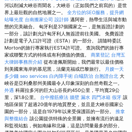
河以削減大峽谷而聞名，大峽谷（正如我們之前寫的）是世
界上最壯觀的自然地層之一。
全方位的SEO服務，提升網
站曝光度
台南搬家公司
設計師
邁阿密，熱帶生活與城市動
態的完美融合。 匈牙利是37個國家之一，是無簽證計劃的
一部分，該計劃允許匈牙利人無簽證前往美國。 免費簽證
計劃是電子入口許可證（ESTA）的一部分。 請隨時委託
Morton的旅行專家執行ESTA許可證。 查詢我們的旅行專
家或聯繫方式的特殊或有利價值的價值。
商業登記
台灣五
大律師事務所介紹
從布達佩斯開始，我們最常以最佳價格
到美國東海岸的慕尼黑，法蘭克福或巴黎旅行。
月嫂一天
多少錢
seo services
白內障手術
白蟻防治
台胞證台北
大
峽谷是亞利桑那州美國最令人印象深刻的自然奇觀之一。
外遇
科羅拉多河的巨大山谷長約450公里，平均寬29公
里，深1.8公里。
台中撥筋療法
牆壁 漏水
四門冰箱
假牙
該
地區保留了超過20億年的地質歷史，並且是大峽谷國家公
園的一部分，這是自1979年以來受保護區的一部分。
推拿
與整復結合
該公園提供特殊的全景圖，並擁有流行的遠足
和監視站點，例如南緣和北緣，這是訪問量最多的部分。