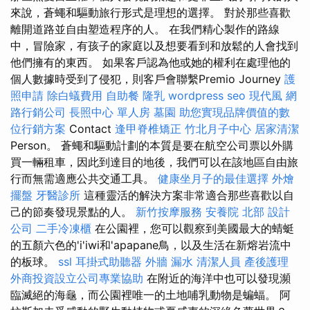
來說，蒼蠅和驅動旅行形式是理想的選擇。 對於那些喜歡
離開道路並自由塑造程序的人。 在我們精心製作的路線
中，冒險家，有孩子的家庭以及想要看到和放鬆的人會找到
他們擁有的東西。 如果客戶認為他或她的權利在處理他的
個人數據時受到了侵犯，則客戶會聯繫Premio Journey
護
照申請
除白蟻費用
自助餐
隆乳
wordpress seo
現代風
網
路行銷公司
長照中心 單人房
墓園
助您實現品牌價值的數
位行銷方案
Contact
逢甲脊椎矯正
竹北月子中心
居家清潔
Person。 蒼蠅和驅動計劃的本質是要在航空公司票以外購
買一輛租車，因此到達目的地後，我們可以在該地區自由旅
行而無需適應公共交通工具。
健康坐月子的最佳選擇
外燴
擺盤
牙醫診所
這種靈活的解決方案非常適合那些喜歡以自
己的節奏發現景點的人。
新竹按摩服務
安養院 北部
設計
公司
二手冷凍櫃
在公園裡，您可以觀察到美國最大的蜻蜓
的五顏六色的'i'iwi和'apapane鳥，以及生活在新熔岩流中
的板球。
ssl
耳掛式助聽器
外牆 漏水
清潔人員
產後護理
外商投資設立公司專業協助
在附近的海洋中也可以發現瀕
臨滅絕的海龜，而公園裡唯一的土地哺乳動物是蝙蝠。 阿