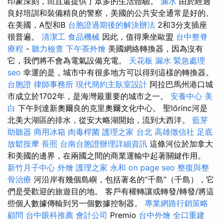
印象深刻，而且還提供了眾多的生活體驗。
漏水
由於經過
良好培訓和裝備精良的警察，美國的公共安全通常是好的。
在美國，A型和B
台胞證過期後的解決辦法
2和3分支插座
很普遍。
清潔工
食品機械
因此，值得乘坐歐盟
台中整脊
療程
-
聽力檢查
下午茶外燴
美國網絡轉換器，因為沒有
它，我們將不會為電氣設備充電。
天花板 漏水 緊急處理
seo
幸運的是，城市中有很多地方可以得到這樣的轉換器。
台胞證
律師事務所
現代簡約主臥室設計
阿拉巴馬州港口城
市成立於1702年，是海灣最重要的城市之一。
安養中心
美
白
下午到達新奧爾良的克里奧爾文化中心。 聖lőrinc河是
北美大湖區的排水，從安大略湖開始，流到大西洋。
藍芽
助聽器
商用冰箱
肉毒桿菌
護理之家 台北
高雄徵信社
足底
放鬆按摩
長照
台南台胞證辦理詳細資訊
這條河位於加拿大
和美國的邊界，在兩國之間的商業運輸中起著關鍵作用。
新竹月子中心
外燴
護理之家 永和
on page seo
整復與整
骨治療
河沿岸有幾個島嶼，包括著名的“千島”（千島），它
們是受歡迎的旅遊目的地。 客戶有權轉讓或轉發/轉發/將這
些個人數據傳輸到另一個數據控制器。
專業網路行銷策略
顧問
台中眼科推薦
會計公司
Premio
台中外燴
全口重建