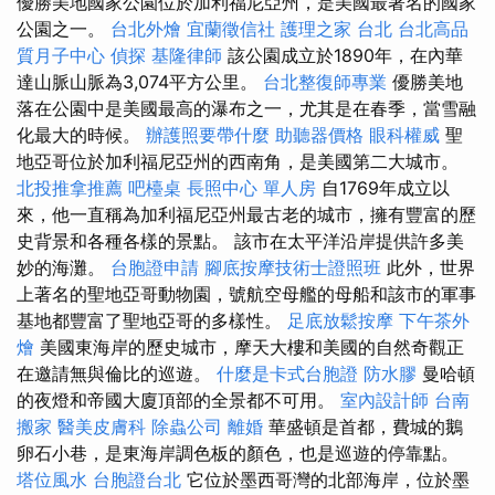
優勝美地國家公園位於加利福尼亞州，是美國最著名的國家
公園之一。
台北外燴
宜蘭徵信社
護理之家 台北
台北高品
質月子中心
偵探
基隆律師
該公園成立於1890年，在內華
達山脈山脈為3,074平方公里。
台北整復師專業
優勝美地
落在公園中是美國最高的瀑布之一，尤其是在春季，當雪融
化最大的時候。
辦護照要帶什麼
助聽器價格
眼科權威
聖
地亞哥位於加利福尼亞州的西南角，是美國第二大城市。
北投推拿推薦
吧檯桌
長照中心 單人房
自1769年成立以
來，他一直稱為加利福尼亞州最古老的城市，擁有豐富的歷
史背景和各種各樣的景點。 該市在太平洋沿岸提供許多美
妙的海灘。
台胞證申請
腳底按摩技術士證照班
此外，世界
上著名的聖地亞哥動物園，號航空母艦的母船和該市的軍事
基地都豐富了聖地亞哥的多樣性。
足底放鬆按摩
下午茶外
燴
美國東海岸的歷史城市，摩天大樓和美國的自然奇觀正
在邀請無與倫比的巡遊。
什麼是卡式台胞證
防水膠
曼哈頓
的夜燈和帝國大廈頂部的全景都不可用。
室內設計師
台南
搬家
醫美皮膚科
除蟲公司
離婚
華盛頓是首都，費城的鵝
卵石小巷，是東海岸調色板的顏色，也是巡遊的停靠點。
塔位風水
台胞證台北
它位於墨西哥灣的北部海岸，位於墨