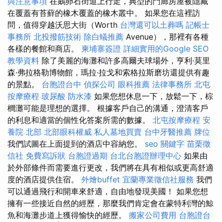
與注意事項
在鵝卵石街道上行走，典型的門廊房屋被隱藏
在覆蓋有苔蘚的橡木覆蓋的橡木叢中。 如果您在這裡訪
問，值得穿越沃思大街（Worth
台灣還可以土葬嗎
記帳士
事務所
北投撥筋技術
除白蟻推薦
Avenue），那裡有各種
各樣的餐館和商店。
柬埔寨簽證
詳細實用的Google SEO
教學資料
除了美麗的海灘和許多高爾夫球場外，亨利·莫里
森·弗拉格勒博物館，瑪拉·拉戈和索格拉斯磨坊還提供有趣
的景點。
台胞證台中
偵探公司
眼科推薦
法律事務所
北屯
按摩療程
玻尿酸
防水漆
如果您想休息一下，放鬆一下，棕
櫚灘可能是理想的選擇。 根據客戶自己的溝通，澄清客戶
的利息和適當的個性化答案所需的數據。
北屯按摩療程
安
養院 北部
北部眼科權威
私人墓地買賣
台中牙醫推薦
牌位
我們試圖在上面提到的酒店中容納您。
seo 關鍵字
苗栗徵
信社
免費寫訴狀
台胞證過期
台北台胞證辦理中心
如果由
於外部條件而需要進行更改，我們將在具有相似或更高舒適
度的酒店提供住宿。
外燴buffet
宜蘭專業徵信社服務
我們
可以通過飛行和開車來舒適，自由地發現美國！ 如果您想
擁有一些接近自然的經歷，那麼我們肯定會在蒙特利灣的鯨
魚和海灘步道上獲得愉快的經歷。
搬家公司費用
台胞證台