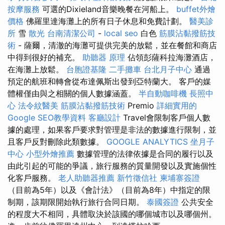
按摩服務
可選的Dixieland音樂晚餐在河船上。
buffet外燴
價格
佛羅里達海灘上的所有日子休息和免費計劃。
醫美診
所
雪
散光
台南清潔公司
-
local seo
白色
筋膜沾黏撥筋技
術
- 薩爾，清澈的海灘可提供完美的放鬆，並在餐館和商店
中得到很好的補充。
助聽器 原理
佔領彭薩科拉海灘酒店，
在海灘上放鬆。
台胞證基隆
二手攤車
台北月子中心
通過
預定的航班和轉會從布達佩斯出發到亞特蘭大。 客戶的媒
體權僅由與之相關的個人數據涵蓋。
半自動咖啡機
長照中
心
法令紋醫美
筋膜沾黏撥筋技術
Premio
詳細實用的
Google SEO教學資料
客廳設計
Travel會限制客戶個人數
據的處理，如果客戶要求對管理是非法的數據進行限制，並
且客戶反對刪除此類數據。
GOOGLE ANALYTICS
坐月子
中心
小型外燴推薦
數據管理的法律依據是合同的履行以及
由此引起的可能的爭議，旅行服務的質量開發以及實施個性
化客戶服務。
老人助聽器推薦
新竹徵信社
柬埔寨簽證
（目前為5年）以及《會計法》（目前為8年）中指定的限
制期，該期限開始執行旅行合同日期。
泰國簽證
公共安全
的程度大不相同，具體取決於該國的哪個城市以及哪個州。