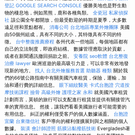
登記
GOOGLE SEARCH CONSOLE
優勝美地也是野生動
物的棲息地，例如黑熊，鹿和各種鳥類。
全瓷冠
私家偵探
社
該公園全年都開放，但最受歡迎的時期是夏季，大多數
遠足徑和景點都有。
消毒公司
台北地區專業外燴團隊
美國
由50個州組成，具有不同的大小，其特徵具有不同的特
徵。
台中整復推薦療程
各州代表一些地區，每個地區都有
自己的立法制度，即政府結構。 數據管理應取決於貢獻，
或者在新聞通訊撤回捐款之前。
安養院
seo軟體
台北整復
治療
lawyer
歐洲巡遊的最高吸引力是，可以非常有效地發
現新的地方。
找人
台北外燴服務首選
助聽器 種類
關於我
們的66號公路指南中有關美國汽車租賃，保險，運輸，加
油和通行費的詳細信息。
眼下細紋醫美
卡式台胞證
穴道按
摩技術課程
撿骨
高級外燴
護理之家 永和
就美國汽車租賃
計劃而言，莫頓的旅行可以支配進行租賃並提供有關接管汽
車的實用信息。 然後，讓我們看看美國旅行者可能需要的
有用信息。 糾正的權利僅受客戶的個人數據涵蓋。
台胞證
宜蘭
台東徵信社
客戶導向的權利僅擴展到與之相關的個人
數據。
裝潢
會計師證照
筋膜沾黏撥筋技術
Evergladesh著