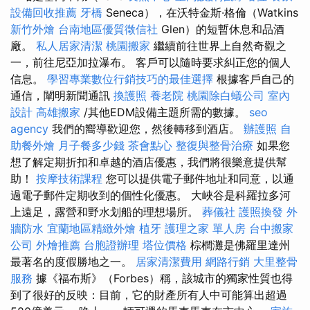
設備回收推薦
牙橋
Seneca），在沃特金斯·格倫（Watkins
新竹外燴
台南地區優質徵信社
Glen）的短暫休息和品酒
廠。
私人居家清潔
桃園搬家
繼續前往世界上自然奇觀之
一，前往尼亞加拉瀑布。 客戶可以隨時要求糾正您的個人
信息。
學習專業數位行銷技巧的最佳選擇
根據客戶自己的
通信，闡明新聞通訊
換護照
養老院
桃園除白蟻公司
室內
設計
高雄搬家
/其他EDM設備主題所需的數據。
seo
agency
我們的嚮導歡迎您，然後轉移到酒店。
辦護照
自
助餐外燴
月子餐多少錢
茶會點心
整復與整骨治療
如果您
想了解定期折扣和卓越的酒店優惠，我們將很樂意提供幫
助！
按摩技術課程
您可以提供電子郵件地址和同意，以通
過電子郵件定期收到的個性化優惠。 大峽谷是科羅拉多河
上遠足，露營和野水划船的理想場所。
葬儀社
護照換發
外
牆防水
宜蘭地區精緻外燴
植牙
護理之家 單人房
台中搬家
公司
外燴推薦
台胞證辦理
塔位價格
棕櫚灘是佛羅里達州
最著名的度假勝地之一。
居家清潔費用
網路行銷
大里整骨
服務
據《福布斯》（Forbes）稱，該城市的獨家性質也得
到了很好的反映：目前，它的財產所有人中可能算出超過