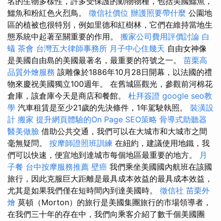
名的生物多樣性，許多受保護的動物物種，包括美國鱷魚，
鱷魚和粉紅色火烈鳥。
徵信社價位
辦護照要帶什麼
公園地
區的植被也很特別，例如里德和紅樹林，它們在維持當地生
態系統中起著至關重要的作用。
搬家公司費用評價討論
白
蟻
茶會
台灣五大律師事務所
月子中心住幾天
自由女神像
是美國自由島的美國最著名，最重要的符號之一。
苗栗高
品質外燴服務
該雕像於1886年10月28日開幕，以法國的禮
物來慶祝美國獨立100週年。 在舊城區觀光，參觀前河棉花
倉庫，該倉庫今天是商店和餐館。
杜拜簽證
google seo教
學
汽車租賃是至少21歲的先決條件，1年駕駛執照。
裝潢設
計
搬家
提升網頁體驗的On Page SEO策略
骨導式助聽器
醫美做臉
借助公共交通，我們可以在大城市和大城市之間
毫無疑問。
按摩師證照班訓練
在紐約，建議使用地鐵，我
們可以快速，便宜地到達城市每個地區最重要的地方。
月
子餐
台中按摩服務推薦
壁癌
我們乘坐美國國內航班在該國
旅行，因此克服巨大距離是最具成本效益的最具成本效益，
尤其是如果我們僅在短時間內到達美國時。
徵信社
苗栗外
燴
莫頓（Morton）的旅行是美國集團旅行的市場領導者，
在我們三十年的存在中，我們向乘客介紹了數千個美國團