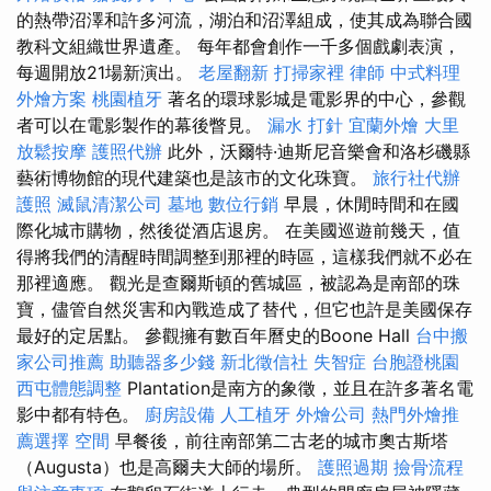
的熱帶沼澤和許多河流，湖泊和沼澤組成，使其成為聯合國
教科文組織世界遺產。 每年都會創作一千多個戲劇表演，
每週開放21場新演出。
老屋翻新
打掃家裡
律師
中式料理
外燴方案
桃園植牙
著名的環球影城是電影界的中心，參觀
者可以在電影製作的幕後瞥見。
漏水 打針
宜蘭外燴
大里
放鬆按摩
護照代辦
此外，沃爾特·迪斯尼音樂會和洛杉磯縣
藝術博物館的現代建築也是該市的文化珠寶。
旅行社代辦
護照
滅鼠清潔公司
墓地
數位行銷
早晨，休閒時間和在國
際化城市購物，然後從酒店退房。 在美國巡遊前幾天，值
得將我們的清醒時間調整到那裡的時區，這樣我們就不必在
那裡適應。 觀光是查爾斯頓的舊城區，被認為是南部的珠
寶，儘管自然災害和內戰造成了替代，但它也許是美國保存
最好的定居點。 參觀擁有數百年曆史的Boone Hall
台中搬
家公司推薦
助聽器多少錢
新北徵信社
失智症
台胞證桃園
西屯體態調整
Plantation是南方的象徵，並且在許多著名電
影中都有特色。
廚房設備
人工植牙
外燴公司
熱門外燴推
薦選擇
空間
早餐後，前往南部第二古老的城市奧古斯塔
（Augusta）也是高爾夫大師的場所。
護照過期
撿骨流程