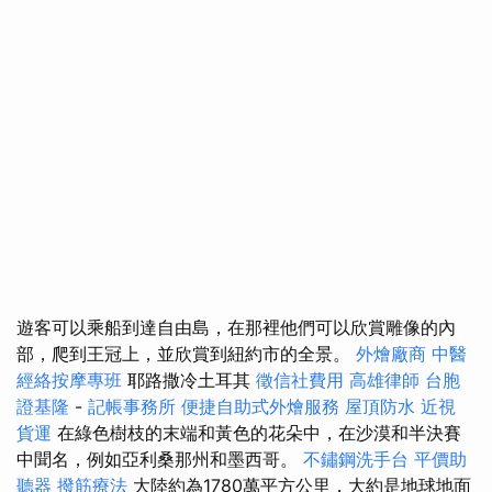
遊客可以乘船到達自由島，在那裡他們可以欣賞雕像的內
部，爬到王冠上，並欣賞到紐約市的全景。
外燴廠商
中醫
經絡按摩專班
耶路撒冷土耳其
徵信社費用
高雄律師
台胞
證基隆
-
記帳事務所
便捷自助式外燴服務
屋頂防水
近視
貨運
在綠色樹枝的末端和黃色的花朵中，在沙漠和半決賽
中聞名，例如亞利桑那州和墨西哥。
不鏽鋼洗手台
平價助
聽器
撥筋療法
大陸約為1780萬平方公里，大約是地球地面