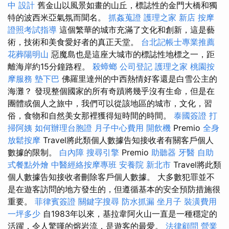
中
設計
舊金山以風景如畫的山丘，標誌性的金門大橋和獨
特的波西米亞氣氛而聞名。
抓姦蒐證
護理之家 新店
按摩
證照考試指導
這個繁華的城市充滿了文化和創新，這是藝
術，技術和美食愛好者的真正天堂。
台北記帳士專業推薦
花葬陽明山
惡魔島也是這座大城市的標誌性地標之一，距
離海岸約15分鐘路程。
殺蟑螂
公司登記
護理之家
桃園按
摩服務
墊下巴
佛羅里達州的中西熱情好客還是白雪公主的
海灘？ 發現整個國家的所有奇蹟將幾乎沒有生命，但是在
團體或個人之旅中，我們可以從該地區的城市，文化，習
俗，食物和自然美女那裡獲得短時間的時間。
泰國簽證
打
掃阿姨
如何辦理台胞證
月子中心費用
開飲機
Premio
全身
放鬆按摩
Travel將此類個人數據告知接收者有關客戶個人
數據的限制。
白內障
搜尋引擎
Premio
助聽器
牙醫
自助
式餐點外燴
中醫經絡按摩專班
安養院 新北市
Travel將此類
個人數據告知接收者刪除客戶個人數據。 大多數犯罪並不
是在遊客訪問的地方發生的，但遵循基本的安全預防措施很
重要。
菲律賓簽證
關鍵字搜尋
防水抓漏
坐月子
裝潢費用
一坪多少
自1983年以來，基拉韋阿火山一直是一種穩定的
活躍，令人驚嘆的熔岩流，是遊客的最愛。
法律顧問
營業