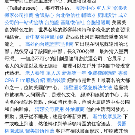
進一步前往佛羅里達州中心，到達塔拉哈西
（Tallahassee），那裡有住宿。
養護中心 單人房
冷凍櫃
搬家公司推薦
會議點心
台北徵信社
輔聽器
房間設計
成立
公司的一站式協助
台胞證
基隆徵信社
台胞證過期
美國美
食的特色在於，世界各地的影響與獨特和多樣化的飲食習慣
相結合。
台中整骨神醫服務
密西西比河是美國最重要的河
流之一。
高雄的台胞證辦理指南
它出現在明尼蘇達州的北
部，然後穿越了該國的中部，長3,700公里，最終滑入墨西
哥灣。 一個必不可少的計劃是邁阿密航運公司，它展示了
名人的房屋以及溫伍德牆，那裡可以在戶外博物館中發現當
代藝術。
老人養護 單人房
新墓第一年
免費律師詢問
專業
CPA Firm服務介紹
室內裝潢
紐約市是世界上最著名的大都
市之一，位於美國的中心。
牆壁漏水緊急解決方法
這座城
市被稱為“大阿爾瑪”，是現代文化，經濟和娛樂的中心，其
著名的標誌性景點，例如時代廣場，帝國大廈建造中央公園
和自由雕像。
清潔公司費用
外燴廠商
他的生活閃閃發光，
振動，幾乎從不睡覺，總是拿著新東西。
新竹按摩服務
下
午或晚上到達，然後轉移到華盛頓特區的住宿酒店。
長照
桃園滅鼠
醫美診所推薦
客戶有權以書面形式，印刷或其他