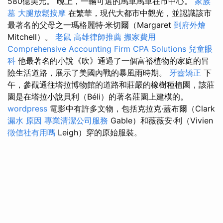
580億美元。 晚上，一輛可選的馬車馬車在市中心。
家族
墓
大腿放鬆按摩
在繁華，現代大都市中觀光，並認識該市
最著名的父母之一瑪格麗特·米切爾（Margaret
到府外燴
Mitchell）。
老鼠
高雄律師推薦
搬家費用
Comprehensive Accounting Firm CPA Solutions
兒童眼
科
他最著名的小說《吹》通過了一個富裕植物的家庭的冒
險生活道路，展示了美國內戰的暴風雨時期。
牙齒矯正
下
午，參觀通往塔拉博物館的道路和莊嚴的橡樹種植園，該莊
園是在塔拉小說貝利（Béli）的著名莊園上建模的。
wordpress
電影中有許多文物，包括克拉克·蓋布爾（Clark
漏水 原因
專業清潔公司服務
Gable）和薇薇安·利（Vivien
徵信社有用嗎
Leigh）穿的原始服裝。