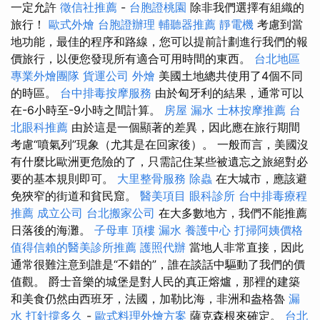
一定允許
徵信社推薦
-
台胞證桃園
除非我們選擇有組織的
旅行！
歐式外燴
台胞證辦理
輔聽器推薦
靜電機
考慮到當
地功能，最佳的程序和路線，您可以提前計劃進行我們的報
價旅行，以便您發現所有適合可用時間的東西。
台北地區
專業外燴團隊
貨運公司
外燴
美國土地總共使用了4個不同
的時區。
台中排毒按摩服務
由於匈牙利的結果，通常可以
在-6小時至-9小時之間計算。
房屋 漏水
士林按摩推薦
台
北眼科推薦
由於這是一個顯著的差異，因此應在旅行期間
考慮“噴氣列”現象（尤其是在回家後）。 一般而言，美國沒
有什麼比歐洲更危險的了，只需記住某些被遺忘之旅絕對必
要的基本規則即可。
大里整骨服務
除蟲
在大城市，應該避
免狹窄的街道和貧民窟。
醫美項目
眼科診所
台中排毒療程
推薦
成立公司
台北搬家公司
在大多數地方，我們不能推薦
日落後的海灘。
子母車
頂樓 漏水
養護中心
打掃阿姨價格
值得信賴的醫美診所推薦
護照代辦
當地人非常直接，因此
通常很難注意到誰是“不錯的”，誰在談話中驅動了我們的價
值觀。 爵士音樂的城堡是對人民的真正熔爐，那裡的建築
和美食仍然由西班牙，法國，加勒比海，非洲和盎格魯
漏
水 打針撐多久
-
歐式料理外燴方案
薩克森根來確定。
台北