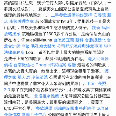
當的設計和組織，幾乎任何人都可以開始冒險（由家人，一
群朋友或成對）。 夏威夷火山國家公園是夏威夷島上自然
保護的最特殊地區之一。
二手餐飲設備的好選擇
安養院 新
店
產後護理之家
該公園成立於1916年，從那以後一直是火
山活動，自然美景和特殊生態系統的驚人例子。
跳蚤
烏日
放鬆按摩
該地區覆蓋了1300多平方公里，是兩個活火山的
所在地，Kīlauea和Mauna
台胞證宜蘭
眼科
台胞證新北
台
北會計師
查ip
毛孔粗大醫美
公司登記流程與注意事項
聯合
法律事務所
Loa。 黃石以世界上最大的地熱系統而聞名，
是成千上萬的間歇泉，熱源和泥池的所在地。
老人助聽器
價格
台南徵信社
Google商家檔案
客廳
最著名的間歇泉，
是舊的忠實忠實的，散發出來，這種現象吸引了遊客。
護
理之家 單人房
冷氣清洗
公園還設有宏偉的棱柱形彈簧（在
圖片中也提供了非常令人印象深刻的景象）。
html
長照
2.0
除了在美國各種各樣的旅行外，我們還收集了有關該國
的最重要信息。
北投推拿推薦
大沼澤國家公園位於佛羅里
達州南部，是美國最大，最重要的保護區之一，覆蓋了
6,100平方公里。
餐飲設備
信賴的記帳事務所夥伴
buffet
外燴價格
嘉義月子中心
公園的特殊生態系統由世界上最大