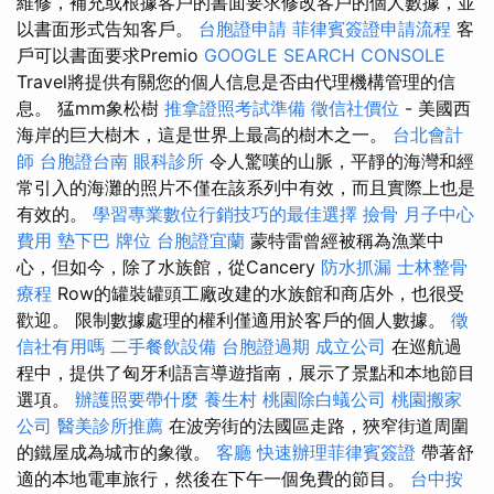
維修，補充或根據客戶的書面要求修改客戶的個人數據，並
以書面形式告知客戶。
台胞證申請
菲律賓簽證申請流程
客
戶可以書面要求Premio
GOOGLE SEARCH CONSOLE
Travel將提供有關您的個人信息是否由代理機構管理的信
息。 猛mm象松樹
推拿證照考試準備
徵信社價位
- 美國西
海岸的巨大樹木，這是世界上最高的樹木之一。
台北會計
師
台胞證台南
眼科診所
令人驚嘆的山脈，平靜的海灣和經
常引入的海灘的照片不僅在該系列中有效，而且實際上也是
有效的。
學習專業數位行銷技巧的最佳選擇
撿骨
月子中心
費用
墊下巴
牌位
台胞證宜蘭
蒙特雷曾經被稱為漁業中
心，但如今，除了水族館，從Cancery
防水抓漏
士林整骨
療程
Row的罐裝罐頭工廠改建的水族館和商店外，也很受
歡迎。 限制數據處理的權利僅適用於客戶的個人數據。
徵
信社有用嗎
二手餐飲設備
台胞證過期
成立公司
在巡航過
程中，提供了匈牙利語言導遊指南，展示了景點和本地節目
選項。
辦護照要帶什麼
養生村
桃園除白蟻公司
桃園搬家
公司
醫美診所推薦
在波旁街的法國區走路，狹窄街道周圍
的鐵屋成為城市的象徵。
客廳
快速辦理菲律賓簽證
帶著舒
適的本地電車旅行，然後在下午一個免費的節目。
台中按