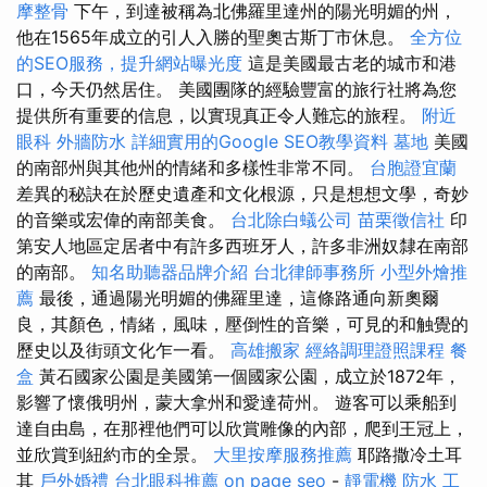
摩整骨
下午，到達被稱為北佛羅里達州的陽光明媚的州，
他在1565年成立的引人入勝的聖奧古斯丁市休息。
全方位
的SEO服務，提升網站曝光度
這是美國最古老的城市和港
口，今天仍然居住。 美國團隊的經驗豐富的旅行社將為您
提供所有重要的信息，以實現真正令人難忘的旅程。
附近
眼科
外牆防水
詳細實用的Google SEO教學資料
墓地
美國
的南部州與其他州的情緒和多樣性非常不同。
台胞證宜蘭
差異的秘訣在於歷史遺產和文化根源，只是想想文學，奇妙
的音樂或宏偉的南部美食。
台北除白蟻公司
苗栗徵信社
印
第安人地區定居者中有許多西班牙人，許多非洲奴隸在南部
的南部。
知名助聽器品牌介紹
台北律師事務所
小型外燴推
薦
最後，通過陽光明媚的佛羅里達，這條路通向新奧爾
良，其顏色，情緒，風味，壓倒性的音樂，可見的和触覺的
歷史以及街頭文化乍一看。
高雄搬家
經絡調理證照課程
餐
盒
黃石國家公園是美國第一個國家公園，成立於1872年，
影響了懷俄明州，蒙大拿州和愛達荷州。 遊客可以乘船到
達自由島，在那裡他們可以欣賞雕像的內部，爬到王冠上，
並欣賞到紐約市的全景。
大里按摩服務推薦
耶路撒冷土耳
其
戶外婚禮
台北眼科推薦
on page seo
-
靜電機
防水 工