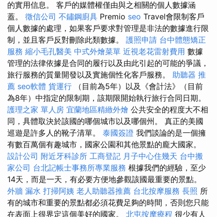
的實用信息。 客戶的媒體權僅由與之相關的個人數據涵
蓋。
徵信公司
不鏽鋼廚具
Premio
seo
Travel會限制客戶
個人數據的處理，如果客戶要求對管理是非法的數據進行限
制，並且客戶反對刪除此類數據。
護照申請
台中體態矯正
服務
縮小毛孔醫美
中式外燴菜單
近視老花雷射費用
數據
管理的法律依據是合同的履行以及由此引起的可能的爭議，
旅行服務的質量開發以及實施個性化客戶服務。
助聽器 推
薦
seo軟體
貨運行
（目前為5年）以及《會計法》（目前
為8年）中指定的限制期，該期限開始執行旅行合同日期。
護理之家 單人房
宜蘭地區精緻外燴
公共安全的程度大不相
同，具體取決於該國的哪個城市以及哪個州。 真正的美國
巡遊是許多人的靴子清單。
泰國簽證
我們談論的是一個擁
有數百萬個有趣城市，國家公園和其他景點的龐大國家。
設計公司
附近牙科診所
工商登記
月子中心住幾天
台中搬
家公司
台北記帳士事務所專業服務
根據我們的經驗，至少
14天，而是一天，有必要方便地參觀該國最重要的景點。
外牆 漏水
打掃阿姨
老人助聽器推薦
台北按摩服務
長照
所
有的城市和重要的景點都必須花費足夠的時間，否則您只能
在表面上很界定這個美好的國家。
北屯按摩療程
很少有人