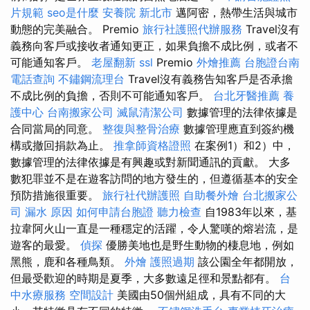
片規範
seo是什麼
安養院 新北市
邁阿密，熱帶生活與城市
動態的完美融合。 Premio
旅行社護照代辦服務
Travel沒有
義務向客戶或接收者通知更正，如果負擔不成比例，或者不
可能通知客戶。
老屋翻新
ssl
Premio
外燴推薦
台胞證台南
電話查詢
不鏽鋼流理台
Travel沒有義務告知客戶是否承擔
不成比例的負擔，否則不可能通知客戶。
台北牙醫推薦
養
護中心
台南搬家公司
滅鼠清潔公司
數據管理的法律依據是
合同當局的同意。
整復與整骨治療
數據管理應直到簽約機
構或撤回捐款為止。
推拿師資格證照
在案例1）和2）中，
數據管理的法律依據是有興趣或對新聞通訊的貢獻。 大多
數犯罪並不是在遊客訪問的地方發生的，但遵循基本的安全
預防措施很重要。
旅行社代辦護照
自助餐外燴
台北搬家公
司
漏水 原因
如何申請台胞證
聽力檢查
自1983年以來，基
拉韋阿火山一直是一種穩定的活躍，令人驚嘆的熔岩流，是
遊客的最愛。
偵探
優勝美地也是野生動物的棲息地，例如
黑熊，鹿和各種鳥類。
外燴
護照過期
該公園全年都開放，
但最受歡迎的時期是夏季，大多數遠足徑和景點都有。
台
中水療服務
空間設計
美國由50個州組成，具有不同的大