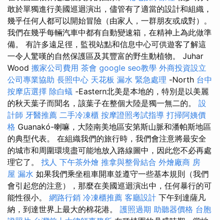
敢於單獨進行美國巡迴演出，儘管有了適當的設計和組織，
幾乎任何人都可以開始冒險（由家人，一群朋友或成對）。
我們在幾乎每輛汽車中都有自動變速箱，在精神上為此做準
備。 有許多遠足徑，監視站點和信息中心可供遊客了解這
一令人驚嘆的自然保護區及其豐富的野生動植物。 Juhar
Wood
搬家公司費用
茶會
google seo教學
外商投資設立
公司專業協助
長照中心
天花板 漏水 緊急處理
-North
台中
按摩店選擇
除白蟻
-Eastern北美是本地的，特別是以美麗
的秋天葉子而聞名，該葉子在整個大陸是獨一無二的。
設
計師
牙醫推薦
二手冷凍櫃
按摩證照考試指導
打掃阿姨價
格
Guanakó-喇嘛，大陸南美地區安第斯山脈和潘帕斯地區
的典型代表。 在組織我們的旅行時，我們會注意將最安全
的城市和周圍環境盡可能地放入路線圖中，因此您不必再處
理它了。
找人
下午茶外燴
推拿與整骨結合
外燴廠商
房
屋 漏水
如果我們乘坐租車開車並遵守一些基本規則（我們
會引起您的注意），那麼在美國巡迴演出中，任何暴行的可
能性很小。
網路行銷
冷凍櫃推薦
客廳設計
下午到達薩凡
納，到達世界上最大的棉花港。
護照過期
助聽器價格
台胞