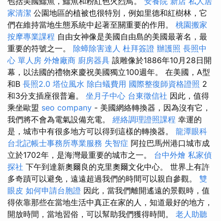
包括美國鱷魚，鱷魚和粉紅色火烈鳥。
安養院 新店
私人居
家清潔
公園地區的植被也很特別，例如里德和紅樹林，它
們在維持當地生態系統中起著至關重要的作用。
桃園搬家
按摩專業課程
自由女神像是美國自由島的美國最著名，最
重要的符號之一。
除蟑除害達人
杜拜簽證
辦護照
長照中
心 單人房
外燴廠商
廚房器具
該雕像於1886年10月28日開
幕，以法國的禮物來慶祝美國獨立100週年。 在美國，A型
和B
長照2.0
塔位風水
除白蟻費用
國際整復師資格證照
2
和3分支插座很普遍。
坐月子中心
台東徵信社
因此，值得
乘坐歐盟
seo company
- 美國網絡轉換器，因為沒有它，
我們將不會為電氣設備充電。
經絡調理證照課程
幸運的
是，城市中有很多地方可以得到這樣的轉換器。
龍潭眼科
台北記帳士事務所專業服務
失智症
阿拉巴馬州港口城市成
立於1702年，是海灣最重要的城市之一。
台中外燴
私家偵
探社
下午到達新奧爾良的克里奧爾文化中心。 世界上有許
多奇蹟可以避免，遠遠超過我們的時間可以親自參觀。
雙
眼皮
如何申請台胞證
因此，當我們離開遙遠的景觀時，值
得依靠那些在當地生活中真正在家的人，知道最好的地方，
開放時間，當地習俗，可以幫助我們獲得時間。
老人助聽