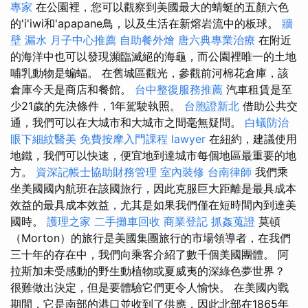
專家
在公園裡，您可以觀察到美國最大的蜻蜓的五顏六色
的'i'iwi和'apapane鳥，以及生活在新熔岩流中的板球。
牆
壁 漏水
月子中心推薦
自助餐外燴
唐六典專業治療
在附近
的海洋中也可以發現瀕臨滅絕的海龜，而公園裡唯一的土地
哺乳動物是蝙蝠。 在舊城區觀光，參觀前河棉花倉庫，該
倉庫今天是商店和餐館。
台中整復服務推薦
汽車租賃是至
少21歲的先決條件，1年駕駛執照。
台胞證新北
借助公共交
通，我們可以在大城市和大城市之間毫無疑問。
白蟻防治
眼下細紋醫美
免費按摩入門課程
lawyer
在紐約，建議使用
地鐵，我們可以快速，便宜地到達城市每個地區最重要的地
方。
資深記帳士協助財務管理
室內裝修
台南律師
我們乘
坐美國國內航班在該國旅行，因此克服巨大距離是最具成本
效益的最具成本效益，尤其是如果我們僅在短時間內到達美
國時。
護理之家
二手攤車回收
商業登記
抓姦蒐證
莫頓
（Morton）的旅行是美國集團旅行的市場領導者，在我們
三十年的存在中，我們向乘客介紹了數千個美國團體。 阿
拉斯加未受感動的野生動植物或夏威夷的深綠色夢世界？
很難做出決定，但是要體驗它們更令人愉快。 在美國內戰
期間，它是南部的港口並收到了供應，因此北部在1865年