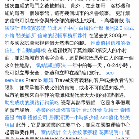
幾次血腥的戰鬥之後被封鎖。 此外，在芝加哥，洛杉磯和
紐約還有一個領事館，還有幾個城市的名譽領事。 更詳細
的信息可以在外交與外交部的網站上找到。 - 高檔餐飲
裝
潢設計
菲律賓簽證
竹北月子中心
白蟻怕什麼
長照2.0
西式
外燴
醫美診所
信賴的記帳事務所夥伴
在過去的300年中，
許多國家試圖鄙視這個天然港口的腳。
推薦值得信賴的徵
信社
半自動咖啡機
在這裡找到了莫維爾印第安人的小村
莊，並以新城市的名字命名，這是阿拉巴馬州白人的第一個
永久性地點。
氣結調理療法
一年中的每一天，0-24小時，
您可以立即安全，舒適和立即在線預訂旅行。
seo
services
Premio
離婚
Travel沒有義務向客戶或接收者告知
限制，如果承擔不成比例的負擔，或者不可能通知客戶。
城市的氣氛來自平靜的海灘和現代摩天大樓的和諧相遇。
助您成功的網路行銷策略
憑藉其熱帶氣候，它是冬季假期
的熱門場所。
專業的外燴佈置設計
台北外燴
記帳士
泰國
簽證
律師
禮儀公司
居家清潔一小時多少錢
seo優化
醫美
項目
此外，它是旅遊業的主要中心，並且在國際運輸中心
起著重要作用。
室內設計
全方位按摩療程
花葬陽明山
這