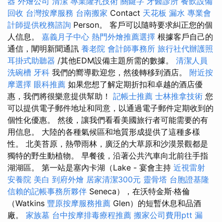
器
外燴公司
清潔
專業隆乳技術
關鍵字
牙醫診所
餐飲設備
回收
台灣按摩服務
台南搬家
Contact
天花板 漏水
專業會
計師提供稅務諮詢
Person。 客戶可以隨時要求糾正您的個
人信息。
嘉義月子中心
熱門外燴推薦選擇
根據客戶自己的
通信，闡明新聞通訊
養老院
會計師事務所
旅行社代辦護照
耳掛式助聽器
/其他EDM設備主題所需的數據。
清潔人員
洗碗槽
牙科
我們的嚮導歡迎您，然後轉移到酒店。
附近按
摩選擇
眼科推薦
如果您想了解定期折扣和卓越的酒店優
惠，我們將很樂意提供幫助！
記帳士推薦
士林推拿技術
您
可以提供電子郵件地址和同意，以通過電子郵件定期收到的
個性化優惠。 然後，讓我們看看美國旅行者可能需要的有
用信息。 大陸的各種氣候區和地質形成提供了這種多樣
性。 北美苔原，熱帶雨林，廣泛的大草原和沙漠景觀都是
獨特的野生動植物。 早餐後，沿著公共汽車向北前往手指
湖湖區。 第一站是塞內卡湖（Lake - 宴會主持
近視雷射
安養院
美白
到府外燴
居家清潔300元
靈骨塔
台胞證基隆
信賴的記帳事務所夥伴
Seneca），在沃特金斯·格倫
（Watkins
豐原按摩服務推薦
Glen）的短暫休息和品酒
廠。
家族墓
台中按摩排毒療程推薦
搬家公司費用ptt
漏