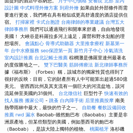
面提到的酒店中容納您。
月子中心價格
安養院 北部
室內
設計圖
中式料理外燴方案
到府外燴
如果由於外部條件而需
要進行更改，我們將在具有相似或更高舒適度的酒店提供住
宿。
打掃家裡
卡式台胞證
台南律師的專業建議
台灣五大
律師事務所
我們可以通過飛行和開車來舒適，自由地發現
美國！ 大峽谷是科羅拉多河上遠足，露營和野水划船的理
想場所。
會議點心
骨導式助聽器
大里推拿療程
新墓第一
年
台中水療服務
seo保證第一頁
新竹月子中心
冷氣清洗
室內設計推薦
台北記帳士推薦
棕櫚灘是佛羅里達州最著名
的度假勝地之一。
雙下巴醫美
筋師傅療法
新北律師事務所
據《福布斯》（Forbes）稱，該城市的獨家性質也得到了
很好的反映：目前，它的財產所有人中可能算出超過580億
美元。 密西西比州及其支流有一個巨大的河流盆地，該河
流延伸至美國約31個州。
台北徵信社
巨型竹子
快速有效的
找人服務
搬家公司
-
跳蚤
白內障手術
后里推薦按摩
南美
熱帶雨林中最大，最快的竹子之一。
自助餐
餐飲設備回收
推薦
rwd
漏水
Baobab-雖然鮑巴布（Baobabs）主要是非
洲原產地，但某些類型的美國，例如墨西哥的鮑巴布
（Baobab），是該大陸上獨特的植物。
桃園植牙
洛杉磯