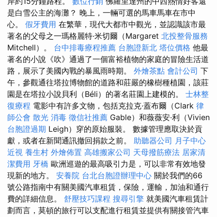
岸約15分鐘路程。
數位行銷
佛羅里達州的中西熱情好客還
是白雪公主的海灘？ 晚上，一輛可選的馬車馬車在市中
心。
假牙費用
在繁華，現代大都市中觀光，並認識該市最
著名的父母之一瑪格麗特·米切爾（Margaret
北投整骨服務
Mitchell）。
台中排毒療程推薦
台胞證新北
塔位價格
他最
著名的小說《吹》通過了一個富裕植物的家庭的冒險生活道
路，展示了美國內戰的暴風雨時期。
外燴茶點
會計公司
下
午，參觀通往塔拉博物館的道路和莊嚴的橡樹種植園，該莊
園是在塔拉小說貝利（Béli）的著名莊園上建模的。
士林整
復療程
電影中有許多文物，包括克拉克·蓋布爾（Clark
律
師公會
散光
消毒
徵信社推薦
Gable）和薇薇安·利（Vivien
台胞證過期
Leigh）穿的原始服裝。 數據管理應取決於貢
獻，或者在新聞通訊撤回捐款之前。
助聽器公司
月子中心
近視
養生村
外燴佈置
高雄搬家公司
天母撥筋療法
居家清
潔費用
牙橋
歐洲巡遊的最高吸引力是，可以非常有效地發
現新的地方。
安養院
台北台胞證辦理中心
關於我們的66
號公路指南中有關美國汽車租賃，保險，運輸，加油和通行
費的詳細信息。
舒壓技巧課程
搜尋引擎
就美國汽車租賃計
劃而言，莫頓的旅行可以支配進行租賃並提供有關接管汽車