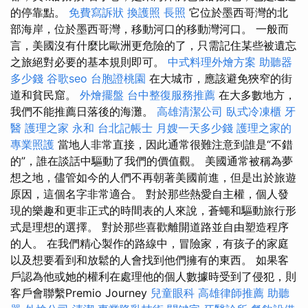
的停靠點。
免費寫訴狀
換護照
長照
它位於墨西哥灣的北
部海岸，位於墨西哥灣，移動河口的移動灣河口。 一般而
言，美國沒有什麼比歐洲更危險的了，只需記住某些被遺忘
之旅絕對必要的基本規則即可。
中式料理外燴方案
助聽器
多少錢
谷歌seo
台胞證桃園
在大城市，應該避免狹窄的街
道和貧民窟。
外燴擺盤
台中整復服務推薦
在大多數地方，
我們不能推薦日落後的海灘。
高雄清潔公司
臥式冷凍櫃
牙
醫
護理之家 永和
台北記帳士
月嫂一天多少錢
護理之家的
專業照護
當地人非常直接，因此通常很難注意到誰是“不錯
的”，誰在談話中驅動了我們的價值觀。 美國通常被稱為夢
想之地，儘管如今的人們不再朝著美國前進，但是出於旅遊
原因，這個名字非常適合。 對於那些熱愛自主權，個人發
現的樂趣和更非正式的時間表的人來說，蒼蠅和驅動旅行形
式是理想的選擇。 對於那些喜歡離開道路並自由塑造程序
的人。 在我們精心製作的路線中，冒險家，有孩子的家庭
以及想要看到和放鬆的人會找到他們擁有的東西。 如果客
戶認為他或她的權利在處理他的個人數據時受到了侵犯，則
客戶會聯繫Premio Journey
兒童眼科
高雄律師推薦
助聽