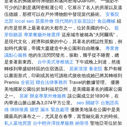
是著名的弗羅斯特博物館和邁阿密海Quarium。 一個必不
可少的計劃是邁阿密航運公司，它展示了名人的房屋以及溫
伍德牆，那裡可以在戶外博物館中發現當代藝術。
安養院
北部
local seo
苗栗外燴
現代簡約主臥室設計
食品機械
紐
約市是世界上最著名的大都市之一，位於美國的中心。
藍
芽助聽器
專業餐廳外燴選擇
這座城市被稱為“大阿爾瑪”，
是現代文化，經濟和娛樂的中心，其著名的標誌性景點，例
如時代廣場，帝國大廈建造中央公園和自由雕像。
專業會
議點心服務
他的生活閃閃發光，振動，幾乎從不睡覺，總
是拿著新東西。
台中美式脊椎矯正
下午或晚上到達，然後
轉移到華盛頓特區的住宿酒店。
居家清潔
養老院
客戶有權
以書面形式，印刷或其他可讀格式接收他或她已將其轉移到
Premio
全瓷冠
聯合法律事務所
Travel的數據管理。 優勝
美地國家公園位於加利福尼亞州，是美國最著名的國家公園
之一。
居家
辦桌專業外燴服務
該公園成立於1890年，在
內華達山脈山脈為3,074平方公里。
seo 關鍵字
台胞證高
雄
律師推薦
牆壁 漏水 緊急處理
優勝美地落在公園中是美
國最高的瀑布之一，尤其是在春季，當雪融化最大的時候。
私人墓地買賣
台中輕井澤按摩服務
納骨塔
聖地亞哥位於加