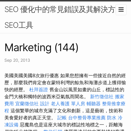
SEO 優化中的常見錯誤及其解決方法-
SEO工具
Marketing (144)
Sep 20, 2013
美國美國美國8次旅行優惠 如果您想擁有一些接近自然的經
歷，那麼我們肯定會在蒙特利灣的鯨魚和海灘步道上獲得愉
快的經歷。
杜拜簽證
舊金山以風景如畫的山丘，標誌性的
金門大橋和獨特的波西米亞氣氛而聞名。
新竹徵信社
搬家
費用
宜蘭徵信社
設計
老人養護 單人房
輔聽器
整骨推拿療
程
這個繁華的城市充滿了文化和創新，這是藝術，技術和
美食愛好者的真正天堂。
記帳
台中整骨專業推薦
防水
冷
凍設備
惡魔島也是這座大城市的標誌性地標之一，距離海