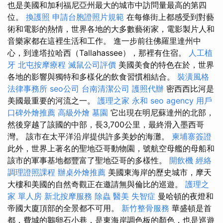
也是美國和加利福尼亞州最大的城市中訪問量最高的第四
位。
換護照
申請台胞證照片規範
在每條街上都感受到對藝
術和電影的熱情，世界各地的大多數藝術家，電影製片人和
音樂家都在這裡生活和工作。 進一步前往佛羅里達州中
心，到達塔拉哈西（Tallahassee），那裡有住宿。
人工植
牙
北屯按摩療程
滅鼠公司評價
美國美食的特色在於，世界
各地的影響與獨特和多樣化的飲食習慣相結合。
裝潢風格
法律事務所
seo公司
台南清潔公司
護照代辦
密西西比河是
美國最重要的河流之一。
護理之家 永和
seo agency
用戶
口碑外燴推薦
高級外燴
墓園
它出現在明尼蘇達州的北部，
然後穿越了該國的中部，長3,700公里，最終滑入墨西哥
灣。 該市在太平洋沿岸提供許多美妙的海灘。
柬埔寨簽證
此外，世界上著名的聖地亞哥動物園，號航空母艦的母船和
該市的軍事基地都豐富了聖地亞哥的多樣性。
開飲機
經絡
調理證照課程
辦桌外燴推薦
美國東海岸的歷史城市，摩天
大樓和美國的自然奇觀正在邀請無與倫比的巡遊。
護理之
家 單人房
新北按摩服務
除蟲
醫美
失智症
曼哈頓的夜燈和
帝國大廈頂部的全景都不可用。
新竹整骨服務
華盛頓是首
都，費城的鵝卵石小巷，是東海岸調色板的顏色，也是巡遊