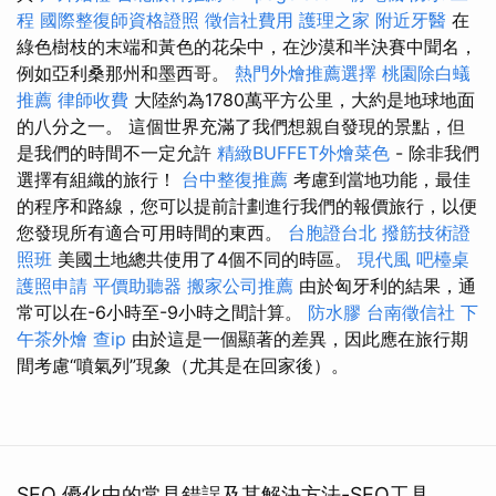
程
國際整復師資格證照
徵信社費用
護理之家
附近牙醫
在
綠色樹枝的末端和黃色的花朵中，在沙漠和半決賽中聞名，
例如亞利桑那州和墨西哥。
熱門外燴推薦選擇
桃園除白蟻
推薦
律師收費
大陸約為1780萬平方公里，大約是地球地面
的八分之一。 這個世界充滿了我們想親自發現的景點，但
是我們的時間不一定允許
精緻BUFFET外燴菜色
- 除非我們
選擇有組織的旅行！
台中整復推薦
考慮到當地功能，最佳
的程序和路線，您可以提前計劃進行我們的報價旅行，以便
您發現所有適合可用時間的東西。
台胞證台北
撥筋技術證
照班
美國土地總共使用了4個不同的時區。
現代風
吧檯桌
護照申請
平價助聽器
搬家公司推薦
由於匈牙利的結果，通
常可以在-6小時至-9小時之間計算。
防水膠
台南徵信社
下
午茶外燴
查ip
由於這是一個顯著的差異，因此應在旅行期
間考慮“噴氣列”現象（尤其是在回家後）。
SEO 優化中的常見錯誤及其解決方法-SEO工具