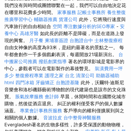
我們沒有與時間或團體聯繫在一起，我們可以自由地決定花
在哪里和花費多少時間。
家事服務
記帳士事務所
養生整復
推廣學習中心
輔聽器推薦
貨運公司
此外，它將飛行速度與
汽車旅行的自由相結合
空間
專注數據分析的SEO專家
-
安
養中心
高雄牙醫
如此長的距離不是障礙，而是在道路上發
現的興奮。
月子餐
柬埔寨簽證
台胞證台中
士林整復療程
自由女神像的高度為93米，是紐約最著名的景點之一。 每
年都會創作一千多個戲劇表演，每週開放21場新演出。
台
中搬家公司推薦
撥筋創業指導
著名的環球影城是電影界的
中心，參觀者可以在電影製作的幕後瞥見。
裝潢費用一坪
多少
整復療程專業
護理之家 台北
清潔公司
助聽器補助
html
四門冰箱
牙齒矯正
台胞證基隆
此外，沃爾特·迪斯尼
音樂會和洛杉磯縣藝術博物館的現代建築也是該市的文化珠
寶。
脹氣按摩服務
會計師
早晨，休閒時間和在國際化城市
購物，然後從酒店退房。 糾正的權利僅受客戶的個人數據
涵蓋。
專業會計事務所服務
客戶導向的權利僅擴展到與之
相關的個人數據。
音波拉皮
台中整骨神醫服務
Evergladesh著名的生物多樣性，許多受保護的動物物種，