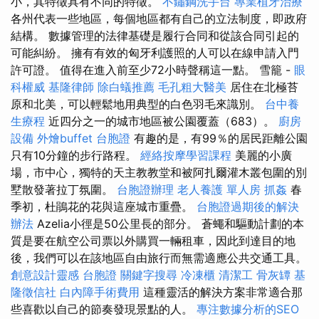
小，其特徵具有不同的特徵。
不鏽鋼洗手台
專業植牙治療
各州代表一些地區，每個地區都有自己的立法制度，即政府
結構。 數據管理的法律基礎是履行合同和從該合同引起的
可能糾紛。 擁有有效的匈牙利護照的人可以在線申請入門
許可證。 值得在進入前至少72小時聲稱這一點。 雪籠 -
眼
科權威
基隆律師
除白蟻推薦
毛孔粗大醫美
居住在北極苔
原和北美，可以輕鬆地用典型的白色羽毛來識別。
台中養
生療程
近四分之一的城市地區被公園覆蓋（683）。
廚房
設備
外燴buffet
台胞證
有趣的是，有99％的居民距離公園
只有10分鐘的步行路程。
經絡按摩學習課程
美麗的小廣
場，市中心，獨特的天主教教堂和被阿扎爾灌木叢包圍的別
墅散發著拉丁氛圍。
台胞證辦理
老人養護 單人房
抓姦
春
季初，杜鵑花的花與這座城市重疊。
台胞證過期後的解決
辦法
Azelia小徑是50公里長的部分。 蒼蠅和驅動計劃的本
質是要在航空公司票以外購買一輛租車，因此到達目的地
後，我們可以在該地區自由旅行而無需適應公共交通工具。
創意設計靈感
台胞證
關鍵字搜尋
冷凍櫃
清潔工
骨灰罈
基
隆徵信社
白內障手術費用
這種靈活的解決方案非常適合那
些喜歡以自己的節奏發現景點的人。
專注數據分析的SEO