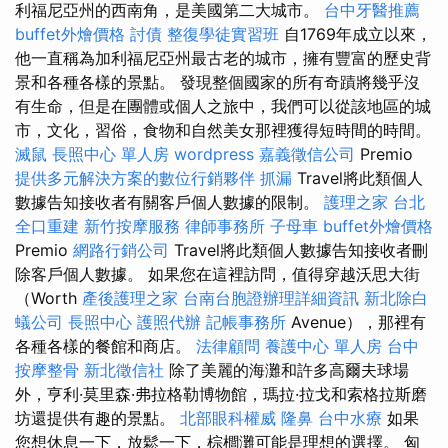
利福尼亞州的西南角，是美國第二大城市。
台中牙醫推薦
buffet外燴價格
討債
整復學徒實習班
自1769年成立以來，
他一直稱為加利福尼亞州最古老的城市，擁有豐富的歷史背
景和各種各樣的景點。 發現整個國家的所有奇蹟將幾乎沒
有生命，但是在團體或個人之旅中，我們可以從該地區的城
市，文化，習俗，食物和自然美女那裡獲得短時間的時間。
滅鼠
長照中心 單人房
wordpress
嘉義徵信公司
Premio
提供多元解決方案的數位行銷夥伴
抓漏
Travel將此類個人
數據告知接收者有關客戶個人數據的限制。
護理之家 台北
全口重建
新竹按摩服務
律師事務所
子母車
buffet外燴價格
Premio
網路行銷公司
Travel將此類個人數據告知接收者刪
除客戶個人數據。 如果您在這裡訪問，值得穿越沃思大街
（Worth
產後護理之家
台南台胞證辦理詳細資訊
新北除白
蟻公司
長照中心
護照代辦
記帳事務所
Avenue），那裡有
各種各樣的餐館和商店。
法律顧問
養護中心 單人房
台中
按摩整骨
新北徵信社
除了美麗的海灘和許多高爾夫球場
外，亨利·莫里森·弗拉格勒博物館，瑪拉·拉戈和索格拉斯磨
坊還提供有趣的景點。
北部眼科權威
隆鼻
台中水療
如果
您想休息一下，放鬆一下，棕櫚灘可能是理想的選擇。 匈