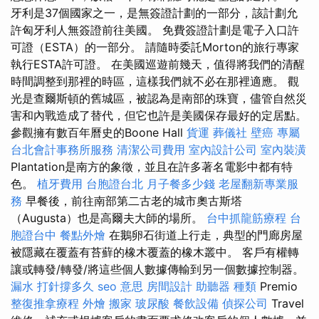
牙利是37個國家之一，是無簽證計劃的一部分，該計劃允
許匈牙利人無簽證前往美國。 免費簽證計劃是電子入口許
可證（ESTA）的一部分。 請隨時委託Morton的旅行專家
執行ESTA許可證。 在美國巡遊前幾天，值得將我們的清醒
時間調整到那裡的時區，這樣我們就不必在那裡適應。 觀
光是查爾斯頓的舊城區，被認為是南部的珠寶，儘管自然災
害和內戰造成了替代，但它也許是美國保存最好的定居點。
參觀擁有數百年曆史的Boone Hall
貨運
葬儀社
壁癌
專屬
台北會計事務所服務
清潔公司費用
室內設計公司
室內裝潢
Plantation是南方的象徵，並且在許多著名電影中都有特
色。
植牙費用
台胞證台北
月子餐多少錢
老屋翻新專業服
務
早餐後，前往南部第二古老的城市奧古斯塔
（Augusta）也是高爾夫大師的場所。
台中抓龍筋療程
台
胞證台中
餐點外燴
在鵝卵石街道上行走，典型的門廊房屋
被隱藏在覆蓋有苔蘚的橡木覆蓋的橡木叢中。 客戶有權轉
讓或轉發/轉發/將這些個人數據傳輸到另一個數據控制器。
漏水 打針撐多久
seo 意思
房間設計
助聽器 種類
Premio
整復推拿療程
外燴
搬家
玻尿酸
餐飲設備
偵探公司
Travel