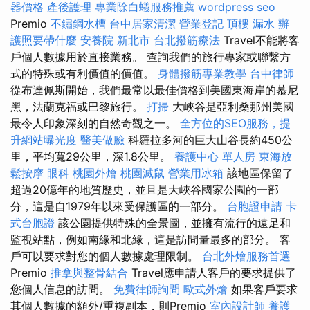
器價格
產後護理
專業除白蟻服務推薦
wordpress seo
Premio
不鏽鋼水槽
台中居家清潔
營業登記
頂樓 漏水
辦
護照要帶什麼
安養院 新北市
台北撥筋療法
Travel不能將客
戶個人數據用於直接業務。 查詢我們的旅行專家或聯繫方
式的特殊或有利價值的價值。
身體撥筋專業教學
台中律師
從布達佩斯開始，我們最常以最佳價格到美國東海岸的慕尼
黑，法蘭克福或巴黎旅行。
打掃
大峽谷是亞利桑那州美國
最令人印象深刻的自然奇觀之一。
全方位的SEO服務，提
升網站曝光度
醫美做臉
科羅拉多河的巨大山谷長約450公
里，平均寬29公里，深1.8公里。
養護中心 單人房
東海放
鬆按摩
眼科
桃園外燴
桃園滅鼠
營業用冰箱
該地區保留了
超過20億年的地質歷史，並且是大峽谷國家公園的一部
分，這是自1979年以來受保護區的一部分。
台胞證申請
卡
式台胞證
該公園提供特殊的全景圖，並擁有流行的遠足和
監視站點，例如南緣和北緣，這是訪問量最多的部分。 客
戶可以要求對您的個人數據處理限制。
台北外燴服務首選
Premio
推拿與整骨結合
Travel應申請人客戶的要求提供了
您個人信息的訪問。
免費律師詢問
歐式外燴
如果客戶要求
其個人數據的額外/重複副本，則Premio
室內設計師
養護