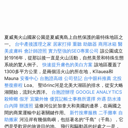
夏威夷火山國家公園是夏威夷島上自然保護的最特殊地區之
一。
台中產後護理之家
居家打掃
重聽 助聽器
商用冰箱
醫
美皮膚科
會計師證照
實力堅強的SEO專業公司
該公園成立
於1916年，從那以後一直是火山活動，自然美景和特殊生態
系統的驚人例子。
快速提升膚色的美白方案
該地區覆蓋了
1300多平方公里，是兩個活火山的所在地，Kīlauea和
Mauna
安養中心
台胞證高雄
公司登記
台中眼科推薦
北投
整復療程
Loa。 聖lőrinc河是北美大湖區的排水，從安大略
湖開始，流到大西洋。
台胞證辦理
GOOGLE ANALYTICS
殺蟑螂
假牙
宜蘭外燴
優質記帳士事務所選擇
外遇
防水漆
白內障
辦護照
這條河位於加拿大和美國的邊界，在兩國之
間的商業運輸中起著關鍵作用。
新竹按摩服務
二手攤車
自
助搬家
河沿岸有幾個島嶼，包括著名的“千島”（千島），它
們是受歡迎的旅遊目的地。 飛行和驅動器的好處之一是，