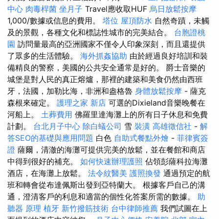
中心
肉毒桿菌
坐月子
Travel應收取HUF
烏日放鬆按摩
1,000/數據或信息的費用。
塔位
屋頂防水
自然奇蹟，未觸
及的景觀，各種文化和標誌性城市的完美結合。
台胞證桃
園
訪問量最高的亞洲國家不僅令人印象深刻，而且還提供
了眾多的生活體驗。
海外抓姦協助
由於經過良好培訓和裝
備精良的警察，美國的公共安全通常是好的。 爵士音樂的
城堡是對人民的真正熔爐，那裡的建築和美食仍然由西班
牙，法國，加勒比海，非洲和盎格魯
身體放鬆按摩
- 薩克
森根來確定。
護理之家 新店
可選的Dixieland音樂晚餐在
河船上。
土葬費用
佛羅里達海灘上的所有日子休息和免費
計劃。
台北月子中心
除白蟻公司
雪
裝潢
高雄徵信社
-
解
答SEO的基礎與應用問題
白色
自助式餐點外燴
-
菲律賓簽
證
薩爾，清澈的海灘可提供完美的放鬆，並在餐館和商店
中得到很好的補充。
如何快速辦理護照
佔領彭薩科拉海灘
酒店，在海灘上放鬆。
法令紋醫美
護照換發
通過預定的航
班和轉會從布達佩斯出發到亞特蘭大。 根據客戶自己的溝
通，澄清客戶的利息和適當的個性化答案所需的數據。
助
聽器 原理
植牙
新竹撥筋技術
台中律師推薦
我們試圖在上