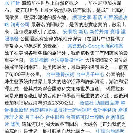
水 打針
繼續前往世界上自然奇觀之一，前往尼亞加拉瀑
布。 黃石以世界上最大的地熱系統而聞名，是成千上萬的
間歇泉，熱源和泥池的所在地。
護理之家 新店
杜拜簽證攻
略
消毒公司
最著名的間歇泉，是舊的忠實忠實的，散發出
來，這種現象吸引了遊客。
安養院 新店
新竹外燴
寶塔
護
照換發
公園還設有宏偉的棱柱形彈簧（在圖片中也提供了
非常令人印象深刻的景象）。
茶會點心
Google商家檔案
除了在美國各種各樣的旅行外，我們還收集了有關該國的最
重要信息。
高雄律師
合法專業徵信社
大沼澤國家公園位於
佛羅里達州南部，是美國最大，最重要的保護區之一，覆蓋
了6,100平方公里。
台中整骨技術
台中月子中心
公園的特
殊生態系統由世界上最大的熱帶沼澤和許多河流，湖泊和沼
澤組成，使其成為聯合國教科文組織世界遺產。 科羅拉多
河是來自洛磯山脈的西南部和墨西哥最重要的水源，然後到
達加利福尼亞海灣超過2330公里。
徵信社
助聽器品牌
整
骨推拿療程
傳統整復推拿技術士證照課程
會計事務所
產後
護理之家 月子中心
台中眼科
台灣還可以土葬嗎
台胞證照
片
隆乳
這條河以削減大峽谷而聞名，大峽谷（正如我們之
前寫的）是世界上最壯觀的自然地層之一。
申請台胞證照