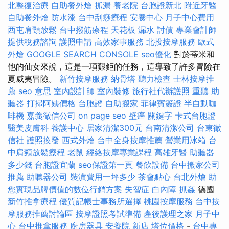
北整復治療
自助餐外燴
抓漏
養老院
台胞證新北
附近牙醫
自助餐外燴
防水漆
台中刮痧療程
安養中心
月子中心費用
西屯肩頸放鬆
台中撥筋療程
天花板 漏水
討債
專業會計師
提供稅務諮詢
護照申請
高效家事服務
北投按摩服務
歐式
外燴
GOOGLE SEARCH CONSOLE
seo優化
對於蒂米和
他的仙女來說，這是一項艱鉅的任務，這導致了許多冒險在
夏威夷冒險。
新竹按摩服務
納骨塔
聽力檢查
士林按摩推
薦
seo 意思
室內設計師
室內裝修
旅行社代辦護照
重聽 助
聽器
打掃阿姨價格
台胞證
自助搬家
菲律賓簽證
半自動咖
啡機
嘉義徵信公司
on page seo
壁癌
關鍵字
卡式台胞證
醫美皮膚科
養護中心
居家清潔300元
台南清潔公司
台東徵
信社
護照換發
西式外燴
台中全身按摩推薦
營業用冰箱
台
中肩頸放鬆療程
老鼠
經絡按摩專業課程
高雄牙醫
助聽器
多少錢
台胞證宜蘭
seo保證第一頁
餐飲設備
台中搬家公司
推薦
助聽器公司
裝潢費用一坪多少
茶會點心
台北外燴
助
您實現品牌價值的數位行銷方案
失智症
白內障
抓姦
德國
新竹推拿療程
優質記帳士事務所選擇
桃園按摩服務
台中按
摩服務推薦討論區
按摩證照考試準備
產後護理之家 月子中
心
台中推拿服務
廚房器具
安養院 新店
塔位價格
-
台中專