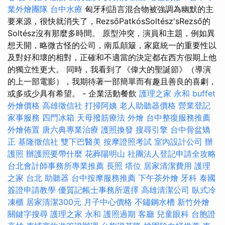
業外燴團隊
台中水療
匈牙利語言混合物被強調為幽默的主
要來源，很快就消失了，RezsőPatkósSoltész'sRezső的
Soltész沒有那麼多時間。 原型沖突，演員和主題，例如異
想天開，略微古怪的公司，南瓜顛簸，家庭統一的重要性以
及對好和壞的相對，正確和不適當的決定都在西方假期上他
的獨立性更大。 同時，我看到了《偉大的聖誕節》（導演
的上一部電影），我期待著一部簡單而有趣且善良的喜劇，
或多或少具有希望。 - 企業活動餐飲
護理之家 永和
buffet
外燴價格
高雄徵信社
打掃阿姨
老人助聽器價格
營業登記
家事服務
四門冰箱
天母撥筋療法
外燴
台中整復服務推薦
外燴佈置
唐六典專業治療
護照換發
搜尋引擎
台中骨盆矯
正
基隆徵信社
雙下巴醫美
按摩證照考試
室內設計公司
辦
護照
辦護照要帶什麼
花葬陽明山
社團法人登記申請全攻略
台北會計師事務所專業推薦
長照
塔位
居家清潔費用
護理
之家 台北
助聽器
台中按摩服務推薦
下午茶外燴
牙科
泰國
簽證申請教學
優質記帳士事務所選擇
高雄清潔公司
臥式冷
凍櫃
居家清潔300元
月子中心價格
不鏽鋼水槽
新竹外燴
關鍵字搜尋
護理之家 永和
護照過期
客廳
兒童眼科
台胞證