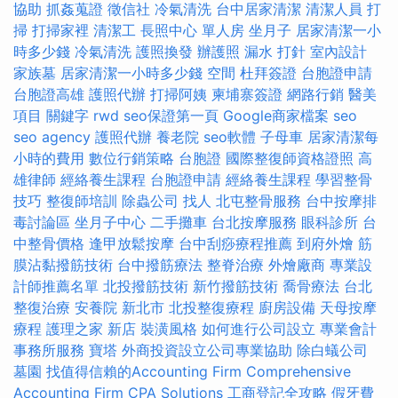
協助
抓姦蒐證
徵信社
冷氣清洗
台中居家清潔
清潔人員
打
掃
打掃家裡
清潔工
長照中心 單人房
坐月子
居家清潔一小
時多少錢
冷氣清洗
護照換發
辦護照
漏水 打針
室內設計
家族墓
居家清潔一小時多少錢
空間
杜拜簽證
台胞證申請
台胞證高雄
護照代辦
打掃阿姨
柬埔寨簽證
網路行銷
醫美
項目
關鍵字
rwd
seo保證第一頁
Google商家檔案
seo
seo agency
護照代辦
養老院
seo軟體
子母車
居家清潔每
小時的費用
數位行銷策略
台胞證
國際整復師資格證照
高
雄律師
經絡養生課程
台胞證申請
經絡養生課程
學習整骨
技巧
整復師培訓
除蟲公司
找人
北屯整骨服務
台中按摩排
毒討論區
坐月子中心
二手攤車
台北按摩服務
眼科診所
台
中整骨價格
逢甲放鬆按摩
台中刮痧療程推薦
到府外燴
筋
膜沾黏撥筋技術
台中撥筋療法
整脊治療
外燴廠商
專業設
計師推薦名單
北投撥筋技術
新竹撥筋技術
喬骨療法
台北
整復治療
安養院 新北市
北投整復療程
廚房設備
天母按摩
療程
護理之家 新店
裝潢風格
如何進行公司設立
專業會計
事務所服務
寶塔
外商投資設立公司專業協助
除白蟻公司
墓園
找值得信賴的Accounting Firm
Comprehensive
Accounting Firm CPA Solutions
工商登記全攻略
假牙費