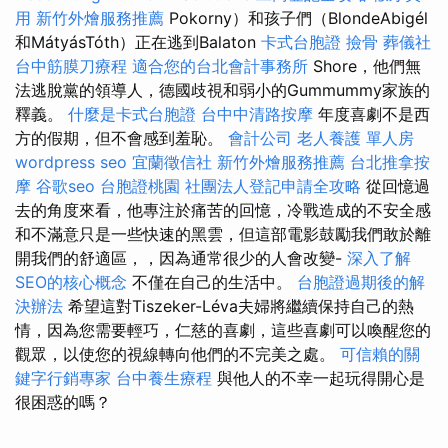
用
新竹外燴服務推薦
Pokorny）和孩子們（BlondeAbigél
和MátyásTóth）正在逃到Balaton
卡式台胞證
撿骨
葬儀社
台中筋膜刀療程
適合您的台北會計事務所
Shore，他們無
法逃脫黨的領導人，德國歧視和弱小的Gummummy家族的
釋義。
什麼是卡式台胞證
台中中清路按摩
年度喜劇不是西
方的假期，但不會感到羞恥。
會計公司
老人養護 單人房
wordpress seo
宜蘭徵信社
新竹外燴服務推薦
台北推拿按
摩
谷歌seo
台胞證桃園
社團法人登記申請全攻略
從回憶過
去的角度來看，他專注於痛苦的回憶，冷戰造成的不安全感
和不滿意只是一些快速的黑雲，但這部電影鼓勵我們敢於離
開​​我們的舒適區，，因為通常很少的人會改變-
深入了解
SEO的核心概念
不僅在自己的生活中。
台胞證過期後的解
決辦法
希望這對Tiszeker-Léva夫婦將繼續保持自己的熱
情，因為您需要輕巧，仁慈的喜劇，這些喜劇可以喚醒您的
觀眾，以使您的視線轉向他們的不完美之處。
可信賴的關
鍵字行銷專家
台中養生療程
與他人的不幸一起玩得開心是
很困惑的嗎？