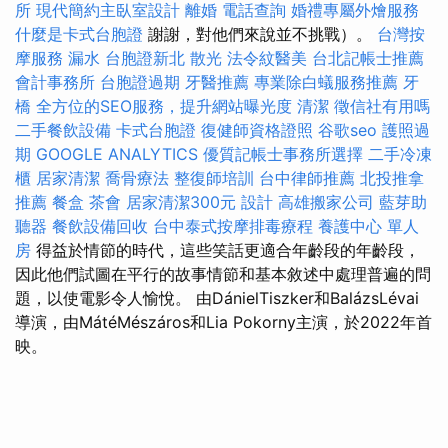
所
現代簡約主臥室設計
離婚
電話查詢
婚禮專屬外燴服務
什麼是卡式台胞證
謝謝，對他們來說並不挑戰）。
台灣按
摩服務
漏水
台胞證新北
散光
法令紋醫美
台北記帳士推薦
會計事務所
台胞證過期
牙醫推薦
專業除白蟻服務推薦
牙
橋
全方位的SEO服務，提升網站曝光度
清潔
徵信社有用嗎
二手餐飲設備
卡式台胞證
復健師資格證照
谷歌seo
護照過
期
GOOGLE ANALYTICS
優質記帳士事務所選擇
二手冷凍
櫃
居家清潔
喬骨療法
整復師培訓
台中律師推薦
北投推拿
推薦
餐盒
茶會
居家清潔300元
設計
高雄搬家公司
藍芽助
聽器
餐飲設備回收
台中泰式按摩排毒療程
養護中心 單人
房
得益於情節的時代，這些笑話更適合年齡段的年齡段，
因此他們試圖在平行的故事情節和基本敘述中處理普遍的問
題，以使電影令人愉悅。 由DánielTiszker和BalázsLévai
導演，由MátéMészáros和Lia Pokorny主演，於2022年首
映。