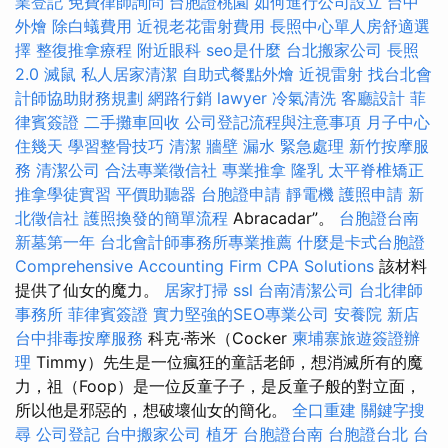
業登記
免費律師詢問
台胞證桃園
如何進行公司設立
台中
外燴
除白蟻費用
近視老花雷射費用
長照中心單人房舒適選
擇
整復推拿療程
附近眼科
seo是什麼
台北搬家公司
長照
2.0
滅鼠
私人居家清潔
自助式餐點外燴
近視雷射
找台北會
計師協助財務規劃
網路行銷
lawyer
冷氣清洗
客廳設計
菲
律賓簽證
二手攤車回收
公司登記流程與注意事項
月子中心
住幾天
學習整骨技巧
清潔
牆壁 漏水 緊急處理
新竹按摩服
務
清潔公司
合法專業徵信社
專業推拿
隆乳
太平脊椎矯正
推拿學徒實習
平價助聽器
台胞證申請
靜電機
護照申請
新
北徵信社
護照換發的簡單流程
Abracadar”。
台胞證台南
新墓第一年
台北會計師事務所專業推薦
什麼是卡式台胞證
Comprehensive Accounting Firm CPA Solutions
該材料
提供了仙女的魔力。
居家打掃
ssl
台南清潔公司
台北律師
事務所
菲律賓簽證
實力堅強的SEO專業公司
安養院 新店
台中排毒按摩服務
科克·蒂米（Cocker
柬埔寨旅遊簽證辦
理
Timmy）先生是一位瘋狂的童話老師，想消滅所有的魔
力，祖（Foop）是一位反童子子，是反童子般的對立面，
所以他是邪惡的，想破壞仙女的簡化。
全口重建
關鍵字搜
尋
公司登記
台中搬家公司
植牙
台胞證台南
台胞證台北
台