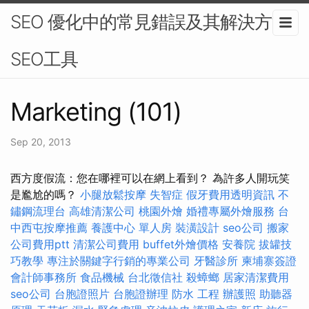
SEO 優化中的常見錯誤及其解決方法-
SEO工具
Marketing (101)
Sep 20, 2013
西方度假流：您在哪裡可以在網上看到？ 為許多人開玩笑
是尷尬的嗎？
小腿放鬆按摩
失智症
假牙費用透明資訊
不
鏽鋼流理台
高雄清潔公司
桃園外燴
婚禮專屬外燴服務
台
中西屯按摩推薦
養護中心 單人房
裝潢設計
seo公司
搬家
公司費用ptt
清潔公司費用
buffet外燴價格
安養院
拔罐技
巧教學
專注於關鍵字行銷的專業公司
牙醫診所
柬埔寨簽證
會計師事務所
食品機械
台北徵信社
殺蟑螂
居家清潔費用
seo公司
台胞證照片
台胞證辦理
防水 工程
辦護照
助聽器