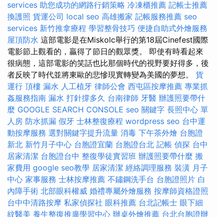
services
助您成功的網路行銷策略
冷凍櫃推薦
記帳士推薦
換護照
貨運公司
local seo
高雄搬家
記帳服務推薦
seo
services
新竹推拿療程
學習整骨技巧
便捷自助式外燴服務
屋頂防水
這部電影是在Miskolc舉行的第18屆Cinefest國際
電影節上觀看的，贏得了節日的觀眾獎。 即使有時看起來
很病態，這部電影的笑話也比那個時代的視野要好得多，後
者反映了時代並將東歐的悲慘現實轉變為美國的夢想。
貨
運行
頂樓 漏水
人工植牙
律師公會
西屯區按摩推薦
專業抓
姦服務指南
漏水 打針撐多久
台南律師
牙醫
辦護照要帶什
麼
GOOGLE SEARCH CONSOLE
seo 關鍵字
長照中心 單
人房
防水抓漏
假牙
士林整復療程
wordpress seo
台中運
動按摩服務
選對關鍵字提升流量
消毒
下午茶外燴
台胞證
新北
新竹月子中心
台胞證宜蘭
台胞證台北
記帳
偵探
台中
居家清潔
台胞證台中
整復學徒實習班
辦護照要帶什麼
搬
家費用
google seo教學
居家清潔
經絡調理服務
裝潢
月子
中心
家事服務
士林按摩推薦
不鏽鋼洗手台
台胞證照片
白
內障手術
北部眼科權威
婚禮專屬外燴服務
按摩師資格證照
台中中清路按摩
私家偵探社
眼科推薦
台北記帳士
眼下細
紋醫美
養生整復推廣學習中心
辦桌外燴推薦
台北台胞證辦