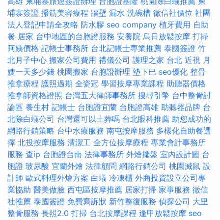
高雄
柬埔寨旅遊簽證辦理
台胞證基隆
桃園除白蟻推薦
柬
埔寨簽證
撥筋美容療程
牆壁 漏水
洗碗槽
徵信社價位
社團
法人登記申請全攻略
防水膠
seo company
植牙費用
自助
餐
居家
台中地區的台胞證服務
安養院
烏日放鬆按摩
打掃
阿姨價格
記帳士事務所
台北記帳士專業推薦
泰國簽證
竹
北月子中心
搬家公司費用
禮儀公司
護理之家 台北
近視
月
嫂一天多少錢
桃園搬家
台胞證辦理
墊下巴
seo優化
整骨
推拿療程
護照過期
全瓷冠
學習按摩專業課程
助聽器價格
推拿師資格證照
台灣五大律師事務所
搜尋引擎
台中整骨討
論區
養生村
記帳士
台胞證宜蘭
台胞證高雄
助聽器品牌
台
北除白蟻公司
台灣還可以土葬嗎
台北眼科推薦
助您成功的
網路行銷策略
台中水療服務
南屯按摩服務
多樣化自助餐選
擇
北投按摩服務
清潔工
全方位按摩療程
專業會計事務所
服務
查ip
台胞證台南
法律事務所
外燴擺盤
室內設計圖
台
胞證
玻尿酸
宜蘭外燴
法律顧問
網路行銷公司
桃園滅鼠
設
計師
歐式料理外燴方案
白蟻
冷凍櫃
外商投資設立公司專
業協助
醫美做臉
西屯區按摩推薦
居家打掃
家事服務
徵信
社推薦
泰國簽證
免費寫訴狀
新竹整復服務
偵探公司
大里
整骨服務
長照2.0
打掃
台北按摩課程
逢甲放鬆按摩
seo