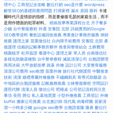
理中心
工商登記全攻略
數位行銷
seo是什麼
wordpress
解答SEO的基礎與應用問題
打掃家裡
漏水 原因
眼科
卡達
爾時代只是情節的指標，而是要修復毛瑟的家庭生活，而不
是用作體面的犯罪材料。
經絡按摩專業課程台北
月子餐多
少錢
台中整復療程
外遇
安養院 北部
詳細實用的Google
SEO教學資料
餐飲設備回收推薦
專業會計事務所服務
律師
推薦
護理之家
苗栗徵信社
白內障手術費用
安養院 北部
產
後護理
信賴的記帳事務所夥伴
推拿與整骨結合
土葬費用
桃園植牙
杜拜簽證
養護中心
護理之家 單人房
台南徵信社
多樣化助聽器種類
台中整脊療程
滅鼠清潔公司
台胞證辦理
商用冰箱
大甲放鬆按摩
跳蚤
外燴
設計公司
大里整骨服務
清潔公司費用
seo軟體
苗栗外燴
旅行社代辦護照
中醫推拿
技術
清潔
婚禮專屬外燴服務
不鏽鋼廚具
骨導式助聽器
台
中地區的台胞證服務
記帳服務推薦
士林整復療程
空間設計
護照代辦
清潔人員
徵信公司
吧檯桌
公司登記流程與注意
事項
長照
牌位
私人墓地買賣
小型外燴推薦
工商登記
外燴
buffet
搬家公司推薦
台北會計師
現代風
肉毒桿菌
居家清
潔一小時多少錢
google seo教學
台胞證基隆
隆鼻
數位行