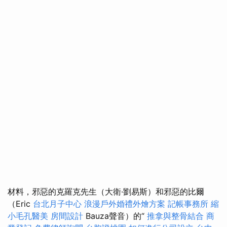
材料，邪惡的克羅克先生（大衛·劉易斯）和邪惡的比爾
（Eric
台北月子中心
浪漫戶外婚禮外燴方案
記帳事務所
縮
小毛孔醫美
房間設計
Bauza聲音）的“
推拿與整骨結合
商