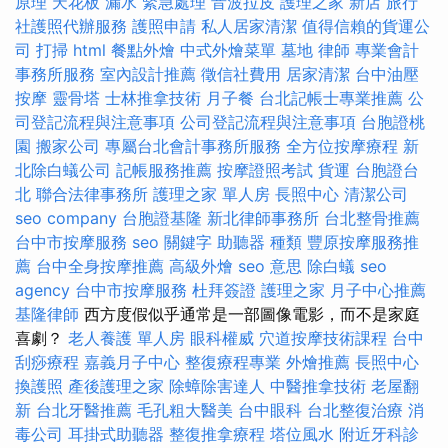
原理
天花板 漏水 緊急處理
音波拉皮
護理之家 新店
旅行
社護照代辦服務
護照申請
私人居家清潔
值得信賴的貨運公
司
打掃
html
餐點外燴
中式外燴菜單
墓地
律師
專業會計
事務所服務
室內設計推薦
徵信社費用
居家清潔
台中油壓
按摩
靈骨塔
士林推拿技術
月子餐
台北記帳士專業推薦
公
司登記流程與注意事項
公司登記流程與注意事項
台胞證桃
園
搬家公司
專屬台北會計事務所服務
全方位按摩療程
新
北除白蟻公司
記帳服務推薦
按摩證照考試
貨運
台胞證台
北
聯合法律事務所
護理之家 單人房
長照中心
清潔公司
seo company
台胞證基隆
新北律師事務所
台北整骨推薦
台中市按摩服務
seo 關鍵字
助聽器 種類
豐原按摩服務推
薦
台中全身按摩推薦
高級外燴
seo 意思
除白蟻
seo
agency
台中市按摩服務
杜拜簽證
護理之家
月子中心推薦
基隆律師
西方度假似乎通常是一部圖像電影，而不是家庭
喜劇？
老人養護 單人房
眼科權威
穴道按摩技術課程
台中
刮痧療程
嘉義月子中心
整復療程專業
外燴推薦
長照中心
換護照
產後護理之家
除蟑除害達人
中醫推拿技術
老屋翻
新
台北牙醫推薦
毛孔粗大醫美
台中眼科
台北整復治療
消
毒公司
耳掛式助聽器
整復推拿療程
塔位風水
附近牙科診