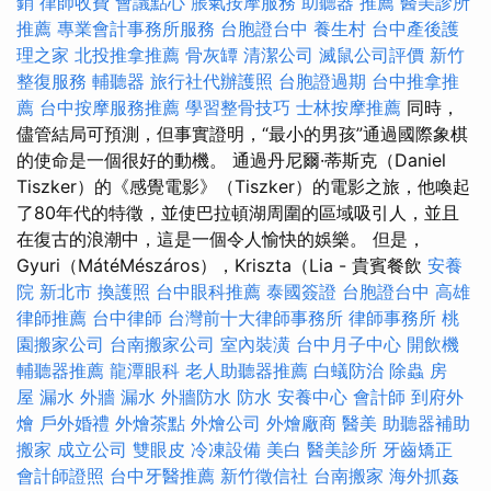
銷
律師收費
會議點心
脹氣按摩服務
助聽器 推薦
醫美診所
推薦
專業會計事務所服務
台胞證台中
養生村
台中產後護
理之家
北投推拿推薦
骨灰罈
清潔公司
滅鼠公司評價
新竹
整復服務
輔聽器
旅行社代辦護照
台胞證過期
台中推拿推
薦
台中按摩服務推薦
學習整骨技巧
士林按摩推薦
同時，
儘管結局可預測，但事實證明，“最小的男孩”通過國際象棋
的使命是一個很好的動機。 通過丹尼爾·蒂斯克（Daniel
Tiszker）的《感覺電影》（Tiszker）的電影之旅，他喚起
了80年代的特徵，並使巴拉頓湖周圍的區域吸引人，並且
在復古的浪潮中，這是一個令人愉快的娛樂。 但是，
Gyuri（MátéMészáros），Kriszta（Lia - 貴賓餐飲
安養
院 新北市
換護照
台中眼科推薦
泰國簽證
台胞證台中
高雄
律師推薦
台中律師
台灣前十大律師事務所
律師事務所
桃
園搬家公司
台南搬家公司
室內裝潢
台中月子中心
開飲機
輔聽器推薦
龍潭眼科
老人助聽器推薦
白蟻防治
除蟲
房
屋 漏水
外牆 漏水
外牆防水
防水
安養中心
會計師
到府外
燴
戶外婚禮
外燴茶點
外燴公司
外燴廠商
醫美
助聽器補助
搬家
成立公司
雙眼皮
冷凍設備
美白
醫美診所
牙齒矯正
會計師證照
台中牙醫推薦
新竹徵信社
台南搬家
海外抓姦