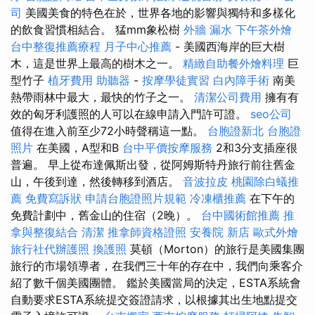
司
美國美食的特色在於，世界各地的影響與獨特和多樣化
的飲食習慣相結合。 猛mm象松樹
外牆 漏水
下午茶外燴
台中整復推薦療程
月子中心推薦
- 美國西海岸的巨大樹
木，這是世界上最高的樹木之一。
精緻自助餐外燴料理
巨
型竹子
植牙費用
助聽器
-
按摩學徒實習
白內障手術
南美
熱帶雨林中最大，最快的竹子之一。
清潔公司費用
擁有有
效的匈牙利護照的人可以在線申請入門許可證。
seo公司
值得在進入前至少72小時聲稱這一點。
台胞證新北
台胞證
照片
在美國，A型和B
台中平價按摩服務
2和3分支插座很
普遍。 早上從布達佩斯出發，從阿姆斯特丹旅行前往舊金
山，午後到達，然後轉移到酒店。
音波拉皮
桃園除白蟻推
薦
免費寫訴狀
申請台胞證照片規範
冷凍櫃推薦
在下午的
免費計劃中，舊金山的住宿（2晚）。
台中國術館推薦
推
拿與整復結合
清潔
推拿師資格證照
安養院 新店
歐式外燴
旅行社代辦護照
換護照
莫頓（Morton）的旅行是美國集團
旅行的市場領導者，在我們三十年的存在中，我們向乘客介
紹了數千個美國團體。 鑑於美國當局的決定，ESTA系統會
自動要求ESTA系統提交簽證請求，以根據其出生地點提交