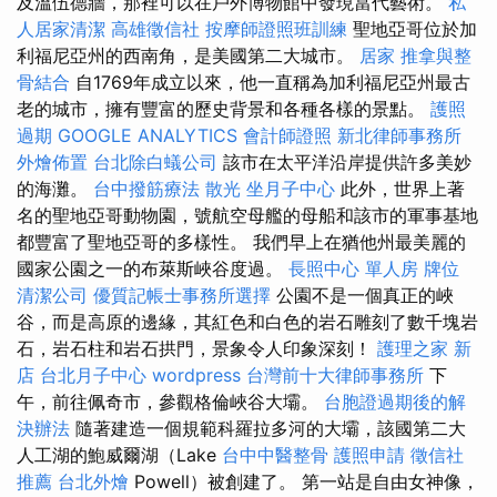
及溫伍德牆，那裡可以在戶外博物館中發現當代藝術。
私
人居家清潔
高雄徵信社
按摩師證照班訓練
聖地亞哥位於加
利福尼亞州的西南角，是美國第二大城市。
居家
推拿與整
骨結合
自1769年成立以來，他一直稱為加利福尼亞州最古
老的城市，擁有豐富的歷史背景和各種各樣的景點。
護照
過期
GOOGLE ANALYTICS
會計師證照
新北律師事務所
外燴佈置
台北除白蟻公司
該市在太平洋沿岸提供許多美妙
的海灘。
台中撥筋療法
散光
坐月子中心
此外，世界上著
名的聖地亞哥動物園，號航空母艦的母船和該市的軍事基地
都豐富了聖地亞哥的多樣性。 我們早上在猶他州最美麗的
國家公園之一的布萊斯峽谷度過。
長照中心 單人房
牌位
清潔公司
優質記帳士事務所選擇
公園不是一個真正的峽
谷，而是高原的邊緣，其紅色和白色的岩石雕刻了數千塊岩
石，岩石柱和岩石拱門，景象令人印象深刻！
護理之家 新
店
台北月子中心
wordpress
台灣前十大律師事務所
下
午，前往佩奇市，參觀格倫峽谷大壩。
台胞證過期後的解
決辦法
隨著建造一個規範科羅拉多河的大壩，該國第二大
人工湖的鮑威爾湖（Lake
台中中醫整骨
護照申請
徵信社
推薦
台北外燴
Powell）被創建了。 第一站是自由女神像，