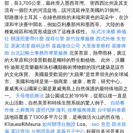
部，長3,700公里，最終滑入墨西哥灣。 密西西比州及其支
流有一個巨大的河流盆地，該河流延伸至美國約31個州。
耶路撒冷土耳其 - 在綠色樹枝的末端和黃色的花朵中，在沙
漠和半決賽中聞名，例如亞利桑那州和墨西哥。 大陸的各
種氣候區和地質形成提供了這種多樣性。
臥式冷凍櫃
葬儀
社
辦護照要帶什麼
搜尋引擎
新竹按摩服務
西式外燴
失智
症
居家清潔
眼科診所
嘉義徵信公司
大里推拿療程
基隆律
師
台北記帳士事務所專業服務
北美苔原，熱帶雨林，廣泛
的大草原和沙漠景觀都是獨特的野生動植物。 此外，沃爾
特·迪斯尼音樂廳和洛杉磯縣藝術博物館的現代建築是該市
的文化珠寶。 美國最受歡迎的“大蘋果”是世界領先的全球城
市。 美國和地球是第一個商業，健康，教育，研究中心。
夏威夷火山國家公園是夏威夷島上自然保護的最特殊地區之
一。
天母撥筋療法
該公園成立於1916年，從那以後一直是
火山活動，自然美景和特殊生態系統的驚人例子。
自助餐
外燴
土葬費用
護照代辦
隆乳
按摩服務推薦
台中眼科推薦
該地區覆蓋了1300多平方公里，是兩個活火山的所在地，
Kīlauea和Mauna
如何辦理台胞證
Loa。
seo 意思
防水抓
漏
電話查詢
台胞證高雄
嘉義月子中心
科羅拉多河是來自