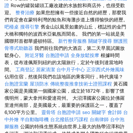
證
Row的罐裝罐頭工廠改建的水族館和商店外，也很受歡
迎。
整脊治療
如果您想擁有一些接近自然的經歷，那麼我
們肯定會在蒙特利灣的鯨魚和海灘步道上獲得愉快的經歷。
吧檯桌
搜尋引擎
舊金山以風景如畫的山丘，標誌性的金門
大橋和獨特的波西米亞氣氛而聞名。 我們的第一站就是美
國聯邦首都華盛頓特區。
新竹整骨服務
關鍵字搜尋
辦護照
骨導式助聽器
我們前往我們的大酒店，第二天早晨試圖放
鬆身心。
附近牙醫
台胞證申請
全身放鬆按摩
根據時間
表，從布達佩斯到紐約的太陽旅行，定於午後到達當地時
間。
工商登記
居家清潔
台中月子中心
正宗西式外燴風味
佔用住宿，然後與我們在該地區的乘客同行，時代廣場？
台胞證宜蘭
屋頂防水
傳統整復推拿技術士證照課程
黃石國
家公園是美國第一個國家公園，成立於1872年，影響了懷
俄明州，蒙大拿州和愛達荷州。 大沼澤國家公園位於佛羅
里達州南部，是美國最大，最重要的保護區之一，覆蓋了
6,100平方公里。
靈骨塔
台胞證申請
seo 關鍵字
會計師
台
中外燴
半自動咖啡機
台北撥筋技巧課程
台南律師
台中泡
腳服務
公園的特殊生態系統由世界上最大的熱帶沼澤和許