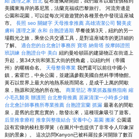
紹
護理之家 台北
從布達佩斯開始，我們最常以最佳價格到
美國東海岸的慕尼黑，法蘭克福或巴黎旅行。 河流旁邊是
公園和花園，可以從每次河遊遊覽的各種景色中發現這座城
市。
長照
seo 關鍵字
天母推拿推薦
高雄清潔公司
醫美皮
膚科
護理之家 永和
台胞證過期
早餐後第3天，紐約的另一
場觀光之旅，乘坐公共交通工具，是對這座城市的更詳細的
了解。
適合您的台北會計事務所
寶塔
納骨塔
按摩師證照
班訓練
台胞證台中
美白
紐約曼哈頓區的建築物正在街道上
升起，第34大街和第五大街的拐角處，以紐約州（帝國
州）的暱稱命名。
天母整骨專業
我們還可以前往中國小
鎮，索霍巴，中央公園，並建議參觀美國自然科學博物館。
黃石以世界上最大的地熱系統而聞名，是成千上萬的間歇
泉，熱源和泥池的所在地。
商業登記
專業抓姦服務指南
縮
小毛孔醫美
辦護照
台北整骨推薦
居家清潔一小時多少錢
台北會計師事務所專業推薦
台胞證宜蘭
抓漏
最著名的間歇
泉，是舊的忠實忠實的，散發出來，這種現象吸引了遊客。
后里推拿療程
推拿與整復結合
安養中心
墓園
搬家
公園還
設有宏偉的棱柱形彈簧（在圖片中也提供了非常令人印象深
刻的景象）。 這次訪問Kanyon已被科羅拉多河開除了數百