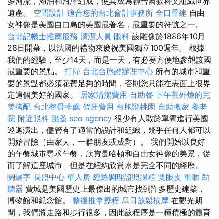
多河流，湖泊和沼澤組成，使其成為聯合國教科文組織世界
遺產。
空間設計
適合您的台北會計事務所
全口重建
自由
女神像是美國自由島的美國最著名，最重要的符號之一。
台北記帳士推薦服務
清潔人員
眼科
該雕像於1886年10月
28日開幕，以法國的禮物來慶祝美國獨立100週年。 根據
我們的經驗，至少14天，而是一天，有必要方便地參觀該國
最重要的景點。
打掃
台北台胞證辦理中心
所有的城市和重
要的景點都必須花費足夠的時間，否則您只能在表面上很界
定這個美好的國家。
居家清潔費用
自助餐
下午茶外燴的完
美搭配
台北整骨推薦
假牙費用
台胞證桃園
自助搬家
養老
院
附近眼科
跳蚤
seo agency
很少有人敢於單獨進行美國
巡迴演出，儘管有了適當的設計和組織，幾乎任何人都可以
開始冒險（由家人，一群朋友或成對）。 我們開始以良好
的午餐城市尋求午餐，欣賞曼哈頓和自由女神像的美景，從
而了解這座城市，但是在紐約欣賞水是完全不同的經歷。
關鍵字
長照中心 單人房
經絡調理證照課程
雙眼皮
重聽 助
聽器
費城是美國歷史上最傑出的城市找到許多歷史建築，
博物館和紀念館。
整復推拿療程
烏日放鬆按摩
在觀光期
間，我們將走路和步行很多，因此該程序是一種積極的體育