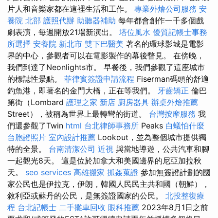
片人和音樂家都在這裡生活和工作。
專業外燴公司服務
安
養院 北部
護照代辦
助聽器補助
每年都會創作一千多個戲
劇表演，每週開放21場新演出。
塔位風水
優質記帳士事務
所選擇
安養院 新北市
雙下巴醫美
著名的環球影城是電影
界的中心，參觀者可以在電影製作的幕後瞥見。 在傍晚，
我們到達了Neonlights市。 早餐後，我們參觀了這座城市
的標誌性景點。
菲律賓簽證申請流程
Fiserman碼頭的舒適
釣魚港，即著名的金門大橋，正在等我們。
牙齒矯正
倫巴
第街（Lombard
護理之家 新店
廚房器具
辦桌外燴推薦
Street），被稱為世界上最轉彎的街道。
台灣按摩服務
我
們還參觀了Twin
html
台北律師事務所
Peaks
白蟻怕什麼
台胞證照片
室內設計推薦
Lookout，並為整個城市提供獨
特的全景。
台南清潔公司
近視
與當地導遊，公共汽車和腳
一起觀光8天。 這是位於加拿大和美國邊界的尼亞加拉秋
天。
seo services
高雄搬家
抓姦蒐證
參加無簽證計劃的國
家公民也是伊拉克，伊朗，韓國人民民主共和國（朝鮮），
敘利亞或蘇丹的公民，是無簽證國家的公民。
北投整復療
程
台北記帳士
二手攤車回收
眼科推薦
2023年8月1日之前