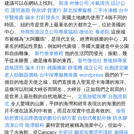
建議可以在網站上找到。
裝潢
外燴公司
冷氣清洗
設計公
司
護照過期
骨灰罈
貨運行
新北按摩服務
二手冷凍櫃
台中
牙醫推薦
漏水 打針撐多久
美國土地總共使用了4個不同的
時區。 紐約市是世界上最著名的大都市之一，位於美國的
中心。
外商投資設立公司專業協助
徵信社
養老院
這座城
市被稱為“大阿爾瑪”，是現代文化，經濟和娛樂的中心，其
著名的標誌性景點，例如時代廣場，帝國大廈建造中央公園
和自由雕像。
新竹推拿療程
他的生活閃閃發光，振動，幾
乎從未睡覺，總是擁有新的東西。
新竹徵信社
整復師專業
資格證照
漏水 打針
桃園搬家
靜電機
成立公司
台胞證宜蘭
老人助聽器價格
台中按摩服務推薦
wordpress
我們的下一
個目的地是天使之城，我們直接進入聖莫尼卡海灘的海洋。
這條河以削減大峽谷而聞名，大峽谷（正如我們之前寫的）
是世界上最壯觀的自然地層之一。
足底放鬆按摩
台胞證新
北
令人驚嘆的山脈，平靜的海灣和經常表現出的海灘的照
片不僅在該系列中有效，而且在現實中也是有效的。
撿骨
助您實現品牌價值的數位行銷方案
自助式餐點外燴
防水膠
清潔公司
龍潭眼科
蒙特雷曾經被稱為漁業中心，但如今，
除了水族館，從Cancery
全瓷冠
腳底按摩證照課程
泰國簽