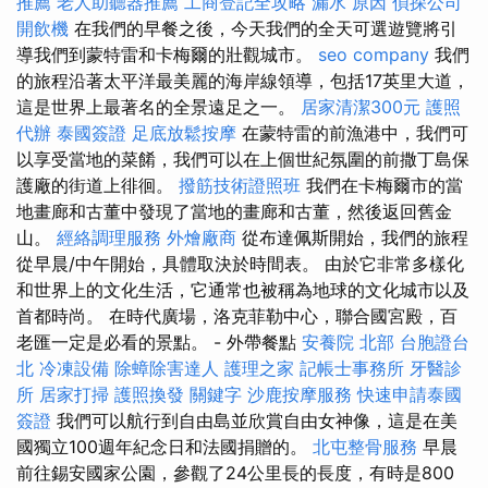
推薦
老人助聽器推薦
工商登記全攻略
漏水 原因
偵探公司
開飲機
在我們的早餐之後，今天我們的全天可選遊覽將引
導我們到蒙特雷和卡梅爾的壯觀城市。
seo company
我們
的旅程沿著太平洋最美麗的海岸線領導，包括17英里大道，
這是世界上最著名的全景遠足之一。
居家清潔300元
護照
代辦
泰國簽證
足底放鬆按摩
在蒙特雷的前漁港中，我們可
以享受當地的菜餚，我們可以在上個世紀氛圍的前撒丁島保
護廠的街道上徘徊。
撥筋技術證照班
我們在卡梅爾市的當
地畫廊和古董中發現了當地的畫廊和古董，然後返回舊金
山。
經絡調理服務
外燴廠商
從布達佩斯開始，我們的旅程
從早晨/中午開始，具體取決於時間表。 由於它非常多樣化
和世界上的文化生活，它通常也被稱為地球的文化城市以及
首都時尚。 在時代廣場，洛克菲勒中心，聯合國宮殿，百
老匯一定是必看的景點。 - 外帶餐點
安養院 北部
台胞證台
北
冷凍設備
除蟑除害達人
護理之家
記帳士事務所
牙醫診
所
居家打掃
護照換發
關鍵字
沙鹿按摩服務
快速申請泰國
簽證
我們可以航行到自由島並欣賞自由女神像，這是在美
國獨立100週年紀念日和法國捐贈的。
北屯整骨服務
早晨
前往錫安國家公園，參觀了24公里長的長度，有時是800