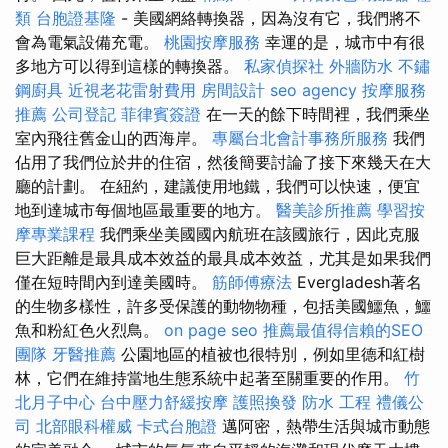
類
台胞證基隆
- 美國網絡轉換器，因為沒有它，我們將不
會為電氣設備充電。
桃園按摩服務
幸運的是，城市中有很
多地方可以得到這樣的轉換器。
私家偵探社
外牆防水
不鏽
鋼廚具
近視老花雷射費用
房間設計
seo agency
按摩服務
推薦
公司登記
菲律賓簽證
在一天的餘下時間裡，我們乘坐
室內飛往舊金山的西海岸。
專屬台北會計事務所服務
我們
佔用了我們位於井的住宿，然後簡要討論了接下來幾天在大
廳的計劃。 在紐約，建議使用地鐵，我們可以快速，便宜
地到達城市每個地區最重要的地方。
醫美診所推薦
學習按
摩專業課程
我們乘坐美國國內航班在該國旅行，因此克服
巨大距離是最具成本效益的最具成本效益，尤其是如果我們
僅在短時間內到達美國時。
筋師傅療法
Evergladesh著名
的生物多樣性，許多受保護的動物物種，包括美國鱷魚，鱷
魚和粉紅色火烈鳥。
on page seo
推薦最值得信賴的SEO
團隊
牙醫推薦
公園地區的植被也很特別，例如里德和紅樹
林，它們在維持當地生態系統中起著至關重要的作用。
竹
北月子中心
台中壓力舒緩按摩
護照換發
防水 工程
禮儀公
司
北部眼科權威
卡式台胞證
邁阿密，熱帶生活與城市動態