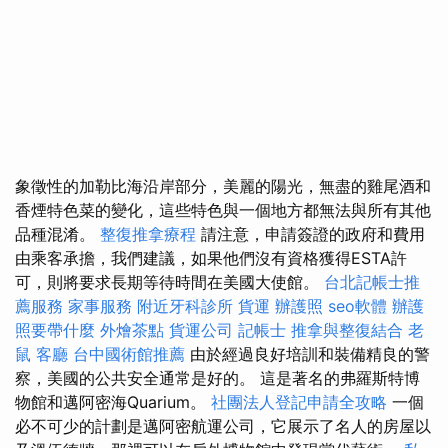
象徵性的加勒比海沿岸部分，美麗的陽光，無盡的雞尾酒和
香煙特色菜的變化，這些特色與一個地方都無法與所有其他
品種混淆。
整復推拿療程
請注意，申請簽證的政府和費用
由乘客承擔，我們建議，如果他們沒有資格獲得ESTA許
可，則將要求長期等待時間在美國大使館。
台北記帳士推
薦服務
家事服務
附近牙科診所
貨運
辦護照
seo軟體
辦護
照要帶什麼
外燴茶點
貨運公司
記帳士
推拿與整復結合
老
鼠
客廳
台中國術館推薦
由於經過良好培訓和裝備精良的警
察，美國的公共安全通常是好的。 這是著名的弗羅斯特博
物館和邁阿密海Quarium。
社團法人登記申請全攻略
一個
必不可少的計劃是邁阿密航運公司，它展示了名人的房屋以