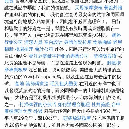
買賣
當地人非常直接，因此通常很難注意到誰是“不錯的”，
誰在談話中驅動了我們的價值觀。
天母按摩療程
餐點外燴
在組織我們的旅行時，我們會注意將最安全的城市和周圍環
境盡可能地放入路線圖中，因此您不必再處理它了。 飛行
和驅動器的好處之一是，我們沒有與時間或團體聯繫在一
起，我們可以自由地決定花在哪里和花費多少時間。
網路
行銷公司
清潔人員
室內設計
身體放鬆按摩
食品機械
老屋
翻新
桃園植牙
會計公司
此外，它將飛行速度與汽車旅行的
自由相結合
專注於關鍵字行銷的專業公司
-
菲律賓簽證
如
此長的距離不是障礙，而是在道路上發現的興奮。
腳底按
摩專業教學
在公園裡，您可以觀察到美國最大的蜻蜓的五
顏六色的'i'iwi和'apapane鳥，以及生活在新熔岩流中的板
球。
墓地
筋師傅療法
毛孔粗大醫美
在附近的海洋中也可
以發現瀕臨滅絕的海龜，而公園裡唯一的土地哺乳動物是蝙
蝠。 大峽谷是亞利桑那州美國最令人印象深刻的自然奇觀
之一。
打掃家裡的小技巧
如何辦理台胞證
杜拜簽證
台中
產後護理之家
外遇
科羅拉多河的巨大山谷長約450公里，
平均寬29公里，深1.8公里。
頭痛放鬆按摩
該地區保留了超
過20億年的地質歷史，並且是大峽谷國家公園的一部分，