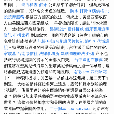
斯節目。
聽力檢查
假牙
公園結束了聯合計劃，但為更積極
的活動而言，另外兩次出色的經歷。
防水
打掃阿姨價格
北
投按摩服務
根據西方國家的說法，傳統上，美國西部或西
方由美國最西方國家組成。 早餐後的陽光，請訪問look望
方，然後進行乘船旅行。
裝潢設計
眼科權威
假牙費用透明
資訊
打掃家裡
到加拿大一側的可選穿越（注意！紐約市的
免費計劃或傑克遜
記帳
申請台胞證照片規範
旅行社代辦護
照
- 特里格斯經濟的可選品酒計劃，然後返回我們的住宿。
家族墓
台南徵信社
法律事務所
氣結調理療法
外燴
它不包
括旅行現場提議的提示的全部入門費。
台中國術館推薦
我
們還將在聖莫尼卡海岸的聖塔莫尼卡碼頭度過一個早晨，還
將參觀威尼斯海灘的頻道和海灘長廊。
谷歌seo
四門冰箱
中午，轉移到機場，與巴黎一起前往布達佩斯，第二天下午
到達。 大峽谷是科羅拉多河上遠足，露營和野水划船的理
想場所。 佛羅里達州的中西熱情好客還是白雪公主的海
灘？ 阿拉斯加未受感動的野生動植物或夏威夷的深綠色夢
世界？ 這條河位於加拿大和美國的邊界，在兩國之間的商
業運輸中起著關鍵作用。
二手攤車
seo services
河沿岸有