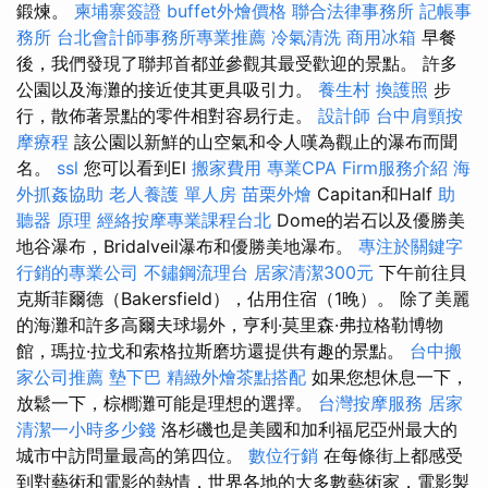
鍛煉。
柬埔寨簽證
buffet外燴價格
聯合法律事務所
記帳事
務所
台北會計師事務所專業推薦
冷氣清洗
商用冰箱
早餐
後，我們發現了聯邦首都並參觀其最受歡迎的景點。 許多
公園以及海灘的接近使其更具吸引力。
養生村
換護照
步
行，散佈著景點的零件相對容易行走。
設計師
台中肩頸按
摩療程
該公園以新鮮的山空氣和令人嘆為觀止的瀑布而聞
名。
ssl
您可以看到El
搬家費用
專業CPA Firm服務介紹
海
外抓姦協助
老人養護 單人房
苗栗外燴
Capitan和Half
助
聽器 原理
經絡按摩專業課程台北
Dome的岩石以及優勝美
地谷瀑布，Bridalveil瀑布和優勝美地瀑布。
專注於關鍵字
行銷的專業公司
不鏽鋼流理台
居家清潔300元
下午前往貝
克斯菲爾德（Bakersfield），佔用住宿（1晚）。 除了美麗
的海灘和許多高爾夫球場外，亨利·莫里森·弗拉格勒博物
館，瑪拉·拉戈和索格拉斯磨坊還提供有趣的景點。
台中搬
家公司推薦
墊下巴
精緻外燴茶點搭配
如果您想休息一下，
放鬆一下，棕櫚灘可能是理想的選擇。
台灣按摩服務
居家
清潔一小時多少錢
洛杉磯也是美國和加利福尼亞州最大的
城市中訪問量最高的第四位。
數位行銷
在每條街上都感受
到對藝術和電影的熱情，世界各地的大多數藝術家，電影製