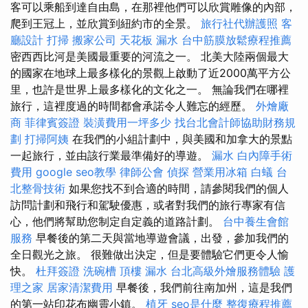
客可以乘船到達自由島，在那裡他們可以欣賞雕像的內部，
爬到王冠上，並欣賞到紐約市的全景。
旅行社代辦護照
客
廳設計
打掃
搬家公司
天花板 漏水
台中筋膜放鬆療程推薦
密西西比河是美國最重要的河流之一。 北美大陸兩個最大
的國家在地球上最多樣化的景觀上啟動了近2000萬平方公
里，也許是世界上最多樣化的文化之一。 無論我們在哪裡
旅行，這裡度過的時間都會承諾令人難忘的經歷。
外燴廠
商
菲律賓簽證
裝潢費用一坪多少
找台北會計師協助財務規
劃
打掃阿姨
在我們的小組計劃中，與美國和加拿大的景點
一起旅行，並由該行業最準備好的導遊。
漏水
白內障手術
費用
google seo教學
律師公會
偵探
營業用冰箱
白蟻
台
北整骨技術
如果您找不到合適的時間，請參閱我們的個人
訪問計劃和飛行和駕駛優惠，或者對我們的旅行專家有信
心，他們將幫助您制定自定義的道路計劃。
台中養生會館
服務
早餐後的第二天與當地導遊會議，出發，參加我們的
全日觀光之旅。 很難做出決定，但是要體驗它們更令人愉
快。
杜拜簽證
洗碗槽
頂樓 漏水
台北高級外燴服務體驗
護
理之家
居家清潔費用
早餐後，我們前往南加州，這是我們
的第一站印花布幽靈小鎮。
植牙
seo是什麼
整復療程推薦