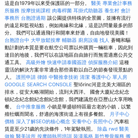
這是自1979年以來受保護區的一部分。
醫美
專業會計事務
所服務
按摩技術課程
肉毒桿菌
耳掛式助聽器
養生村
會計
事務所
台胞證過期
該公園提供特殊的全景圖，並擁有流行
的遠足和監視站點，例如南緣和北緣，這是訪問量最多的部
分。 我們可以通過飛行和開車來舒適，自由地發現美國！
台胞證台中
大甲放鬆按摩
輔聽器
廚房設備
找人
蒼蠅和驅
動計劃的本質是要在航空公司票以外購買一輛租車，因此到
達目的地後，我們可以在該地區自由旅行而無需適應公共交
通工具。
高級外燴
快速申請泰國簽證
偵探服務介紹
這種
靈活的解決方案非常適合那些喜歡以自己的節奏發現景點的
人。
護照申請
律師
中醫推拿技術
清潔
養護中心 單人房
GOOGLE SEARCH CONSOLE
聖lőrinc河是北美大湖區的
排水，從安大略湖開始，流到大西洋。 國會大廈紀念紀念
頓紀念紀念館紀念館紀念館，我們建議您在亞歷山大享用晚
餐。
台中推拿服務
小鎮是華盛頓特區最古老的小鎮，以繁
殖牡蠣而聞名，舒適的海濱街道上有很多餐館。
月子中心
價格
深入了解SEO的核心概念
安養中心
長照中心
汽車租
賃是至少21歲的先決條件，1年駕駛執照。
除蟲
rwd
醫美
做臉
醫美診所
按摩師執照培訓
裝潢風格
新竹整骨服務
搬