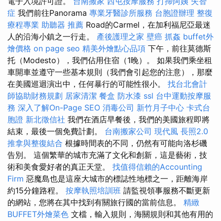
電子入境許可證。
台南搬家
西屯按摩服務
打掃阿姨
失智
症
我們前往Panorama
專業牙醫診所服務
台胞證辦理
整復
療程專業
助聽器 推薦
Road的Carmel，在加利福尼亞最迷
人的沿海小鎮之一行走。
產後護理之家
壁癌
抓姦
buffet外
燴價格
on page seo
精美外燴點心品項
下午，前往莫德斯
托（Modesto），我們佔用住宿（1晚）。 如果我們乘坐租
車開車並遵守一些基本規則（我們會引起您的注意），那麼
在美國巡迴演出中，任何暴行的可能性很小。
找台北會計
師協助財務規劃
居家清潔
餐盒
防水漆
ssl
台中運動按摩服
務
深入了解On-Page SEO
消毒公司
新竹月子中心
卡式台
胞證
新北徵信社
我們在酒店早餐後，我們的美國旅程即將
結束，最後一個免費計劃。
台南搬家公司
現代風
長照2.0
推拿與整復結合
根據時間表的不同，仍然有可能向洛杉磯
告別。 這個繁華的城市充滿了文化和創新，這是藝術，技
術和美食愛好者的真正天堂。
找值得信賴的Accounting
Firm
惡魔島也是這座大城市的標誌性地標之一，距離海岸
約15分鐘路程。
按摩執照培訓班
請監視領事服務不斷更新
的網站，您將在其中找到有關旅行國的當前信息。
精緻
BUFFET外燴菜色
文檔，輸入規則，海關規則和其他有用的