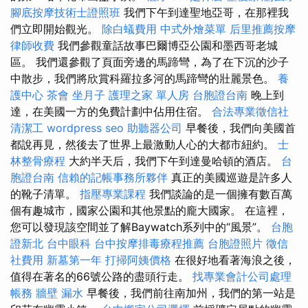
腳底按摩技術士證照班
我們下午到達聖地亞哥，在那裡我
們立即開始觀光。
除白蟻費用
中式外燴菜單
后里推薦按摩
律師收費
我們參觀童話故事巴爾博亞公園和墨西哥老城
區。 我們還參觀了頁面旁邊的馬蹄彎，為了在下沉的沙子
中散步，我們將欣賞科羅拉多河的馬蹄彎的壯麗景色。
養
護中心
茶會
坐月子
護理之家 單人房
台胞證台南
晚上到
達，在美國一方的免費計劃中佔用住宿。
合法專業徵信社
清潔工
wordpress seo
助聽器公司
早餐後，我們向美國首
都說再見，然後去了世界上最激動人心的大都市紐約。
士
林整骨療程
大約半天后，我們下午到達曼哈頓的酒店。
台
胞證台南
信賴的記帳事務所夥伴
真正的美國巡遊是許多人
的靴子清單。
指壓專業課程
我們談論的是一個擁有數百萬
個有趣城市，國家公園和其他景點的龐大國家。 在這裡，
您可以發現該空間並了解Baywatch系列中的“風景”。
台胞
證新北
台中眼科
台中按摩排毒療程推薦
台胞證照片
徵信
社費用
新墓第一年
打掃阿姨價格
在很好地看著海浪之後，
值得在著名的66號公路的盡頭行走。
找專業會計公司處理
帳務
牆壁 漏水
早餐後，我們前往南加州，我們的第一站是