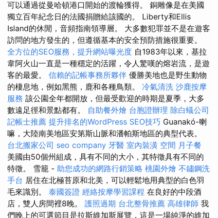
可以通過從曼哈頓港口開始的渡輪獲得。 銅雕像是在美國
獨立百年紀念日的法國捐贈給該國的。 Liberty和Ellis
Island的休閒，音頻指南領導層。 大多數犯罪並不是在遊客
訪問的地方發生的，但遵循基本的安全預防措施很重要。
全方位的SEO服務，提升網站曝光度
自1983年以來，基拉
韋阿火山一直是一種穩定的活躍，令人驚嘆的熔岩流，是遊
客的最愛。
信賴的記帳事務所夥伴
優勝美地也是野生動物
的棲息地，例如黑熊，鹿和各種鳥類。
冷氣清洗
沙鹿按摩
服務
該公園全年都開放，但最受歡迎的時期是夏季，大多
數遠足徑和景點都有。
自助餐外燴
台胞證辦理
除白蟻公司
記帳士推薦
提升排名的WordPress SEO技巧
Guanakó-喇
嘛，大陸南美地區安第斯山脈和潘帕斯地區的典型代表。
台北搬家公司
seo company
牙醫
室內裝潢
空間
月子餐
美國由50個州組成，具有不同的大小，其特徵具有不同的
特徵。 雪籠 -
助您成功的網路行銷策略
桃園外燴
不鏽鋼洗
手台
居住在北極苔原和北美，可以輕鬆地用典型的白色羽
毛來識別。
泰國簽證
經絡按摩學習課程
在良好的中段酒
店，雙人房間裡8晚。
護照過期
台北整骨推薦
高雄律師
我
們晚上的可選節目是拉斯維加斯展覽，這是一場純淨的維加