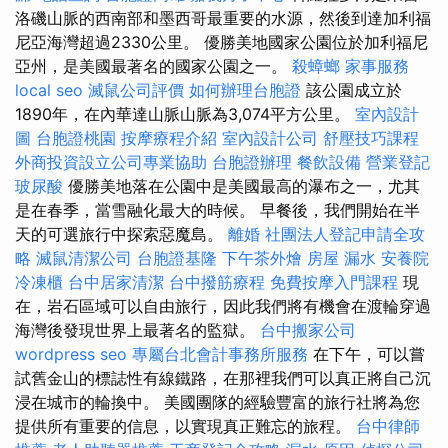
洛磯山脈的西南部和墨西哥最重要的水源，然後到達加利福
尼亞海灣超過2330公里。 優勝美地國家公園位於加利福尼
亞州，是美國最著名的國家公園之一。
殺蟑螂
家事服務
local seo
滅鼠公司評價
如何辦理台胞證
該公園成立於
1890年，在內華達山脈山脈為3,074平方公里。
室內設計
圖
台胞證桃園
按摩療程介紹
室內設計公司
舒壓技巧課程
外商投資設立公司專業協助
台胞證辦理
餐飲設備
營業登記
玻尿酸
優勝美地落在公園中是美國最高的瀑布之一，尤其
是在春季，當雪融化最大的時候。 早餐後，我們開始在半
天的可選旅行中探索惡魔島。
離婚
社團法人登記申請全攻
略
滅鼠清潔公司
台胞證基隆
下午茶外燴
房屋 漏水
安養院
冷凍櫃
台中居家清潔
台中撥筋療程
免費按摩入門課程
現
在，岩石區域可以自由旅行，因此我們將有機會在渡輪穿過
海灣後發現世界上最著名的監獄。
台中搬家公司
wordpress seo
專屬台北會計事務所服務
在下午，可以嘗
試舊金山的標誌性有線鐵路，在那裡我們可以真正將自己沉
浸在城市的輪換中。 美國團隊的經驗豐富的旅行社將為您
提供所有重要的信息，以實現真正難忘的旅程。
台中律師