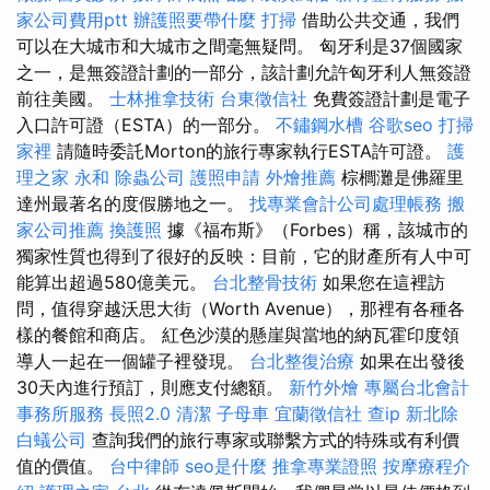
家公司費用ptt
辦護照要帶什麼
打掃
借助公共交通，我們
可以在大城市和大城市之間毫無疑問。 匈牙利是37個國家
之一，是無簽證計劃的一部分，該計劃允許匈牙利人無簽證
前往美國。
士林推拿技術
台東徵信社
免費簽證計劃是電子
入口許可證（ESTA）的一部分。
不鏽鋼水槽
谷歌seo
打掃
家裡
請隨時委託Morton的旅行專家執行ESTA許可證。
護
理之家 永和
除蟲公司
護照申請
外燴推薦
棕櫚灘是佛羅里
達州最著名的度假勝地之一。
找專業會計公司處理帳務
搬
家公司推薦
換護照
據《福布斯》（Forbes）稱，該城市的
獨家性質也得到了很好的反映：目前，它的財產所有人中可
能算出超過580億美元。
台北整骨技術
如果您在這裡訪
問，值得穿越沃思大街（Worth Avenue），那裡有各種各
樣的餐館和商店。 紅色沙漠的懸崖與當地的納瓦霍印度領
導人一起在一個罐子裡發現。
台北整復治療
如果在出發後
30天內進行預訂，則應支付總額。
新竹外燴
專屬台北會計
事務所服務
長照2.0
清潔
子母車
宜蘭徵信社
查ip
新北除
白蟻公司
查詢我們的旅行專家或聯繫方式的特殊或有利價
值的價值。
台中律師
seo是什麼
推拿專業證照
按摩療程介