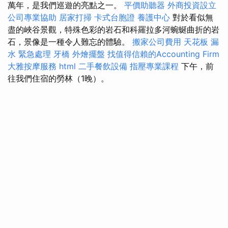
萬年，是我們巡遊的亮點之一。
平價助聽器
外商投資設立
公司專業協助
居家打掃
卡式台胞證
養護中心
對於看似無
盡的峽谷景觀，特殊色彩的岩石和科羅拉多河蜿蜒曲折的岩
石，景像是一種令人難忘的體驗。
搬家公司費用
天花板 漏
水 緊急處理
牙橋
外燴擺盤
找值得信賴的Accounting Firm
大雅按摩服務
html
二手餐飲設備
指壓專業課程
下午，前
往我們住宿的勞林（1晚）。