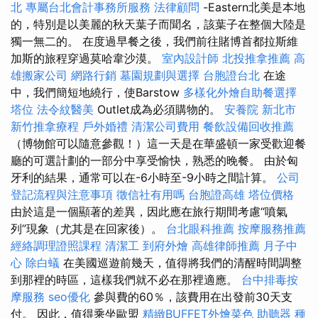
北
專屬台北會計事務所服務
法律顧問
-Eastern北美是本地
的，特別是以美麗的秋天葉子而聞名，該葉子在整個大陸是
獨一無二的。 在度過早餐之後，我們前往賭博首都拉斯維
加斯的旅程穿過莫哈韋沙漠。
室內設計師
北投推拿推薦
高
雄搬家公司
網路行銷
墓園規劃與選擇
台胞證台北
在途
中，我們簡短地繞行，使Barstow
多樣化外燴自助餐選擇
塔位
法令紋醫美
Outlet成為必須購物的。
安養院 新北市
新竹推拿療程
戶外婚禮
清潔公司費用
餐飲設備回收推薦
（博物館可以隨意參觀！）這一天是在華盛頓一家受歡迎餐
廳的可選計劃的一部分中享受愉快，熟悉的晚餐。 由於匈
牙利的結果，通常可以在-6小時至-9小時之間計算。
公司
登記流程與注意事項
徵信社有用嗎
台胞證高雄
塔位價格
由於這是一個顯著的差異，因此應在旅行期間考慮“噴氣
列”現象（尤其是在回家後）。
台北眼科推薦
按摩服務推薦
經絡調理證照課程
清潔工
到府外燴
高雄律師推薦
月子中
心
除白蟻
在美國巡遊前幾天，值得將我們的清醒時間調整
到那裡的時區，這樣我們就不必在那裡適應。
台中排毒按
摩服務
seo優化
參與費的60％，該費用在出發前30天支
付。 因此，值得乘坐歐盟
精緻BUFFET外燴菜色
助聽器 種