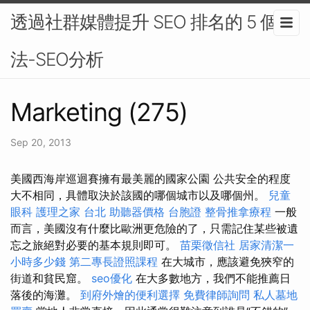
透過社群媒體提升 SEO 排名的 5 個方
法-SEO分析
Marketing (275)
Sep 20, 2013
美國西海岸巡迴賽擁有最美麗的國家公園 公共安全的程度
大不相同，具體取決於該國的哪個城市以及哪個州。
兒童
眼科
護理之家 台北
助聽器價格
台胞證
整骨推拿療程
一般
而言，美國沒有什麼比歐洲更危險的了，只需記住某些被遺
忘之旅絕對必要的基本規則即可。
苗栗徵信社
居家清潔一
小時多少錢
第二專長證照課程
在大城市，應該避免狹窄的
街道和貧民窟。
seo優化
在大多數地方，我們不能推薦日
落後的海灘。
到府外燴的便利選擇
免費律師詢問
私人墓地