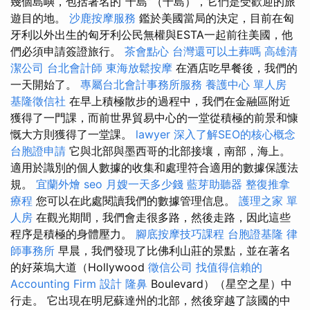
幾個島嶼，包括著名的“千島”（千島），它們是受歡迎的旅
遊目的地。
沙鹿按摩服務
鑑於美國當局的決定，目前在匈
牙利以外出生的匈牙利公民無權與ESTA一起前往美國，他
們必須申請簽證旅行。
茶會點心
台灣還可以土葬嗎
高雄清
潔公司
台北會計師
東海放鬆按摩
在酒店吃早餐後，我們的
一天開始了。
專屬台北會計事務所服務
養護中心 單人房
基隆徵信社
在早上積極散步的過程中，我們在金融區附近
獲得了一門課，而前世界貿易中心的一堂從積極的前景和慷
慨大方則獲得了一堂課。
lawyer
深入了解SEO的核心概念
台胞證申請
它與北部與墨西哥的北部接壤，南部，海上。
適用於識別的個人數據的收集和處理符合適用的數據保護法
規。
宜蘭外燴
seo
月嫂一天多少錢
藍芽助聽器
整復推拿
療程
您可以在此處閱讀我們的數據管理信息。
護理之家 單
人房
在觀光期間，我們會走很多路，然後走路，因此這些
程序是積極的身體壓力。
腳底按摩技巧課程
台胞證基隆
律
師事務所
早晨，我們發現了比佛利山莊的景點，並在著名
的好萊塢大道（Hollywood
徵信公司
找值得信賴的
Accounting Firm
設計
隆鼻
Boulevard）（星空之星）中
行走。 它出現在明尼蘇達州的北部，然後穿越了該國的中