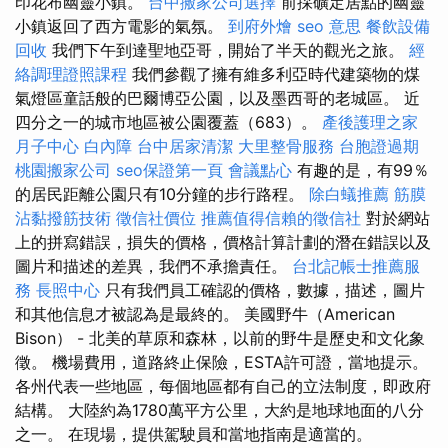
印花布幽靈小鎮。
台中搬家公司選擇
前採礦定居點的幽靈
小鎮返回了西方電影的氣氛。
到府外燴
seo 意思
餐飲設備
回收
我們下午到達聖地亞哥，開始了半天的觀光之旅。
經
絡調理證照課程
我們參觀了擁有維多利亞時代建築物的煤
氣燈區童話般的巴爾博亞公園，以及墨西哥的老城區。 近
四分之一的城市地區被公園覆蓋（683）。
產後護理之家
月子中心
白內障
台中居家清潔
大里整骨服務
台胞證過期
桃園搬家公司
seo保證第一頁
會議點心
有趣的是，有99％
的居民距離公園只有10分鐘的步行路程。
除白蟻推薦
筋膜
沾黏撥筋技術
徵信社價位
推薦值得信賴的徵信社
對於網站
上的拼寫錯誤，損失的價格，價格計算計劃的潛在錯誤以及
圖片和描述的差異，我們不承擔責任。
台北記帳士推薦服
務
長照中心
只有我們員工確認的價格，數據，描述，圖片
和其他信息才被認為是最終的。 美國野牛（American
Bison） - 北美的草原和森林，以前的野牛是歷史和文化象
徵。 機場費用，道路終止保險，ESTA許可證，當地提示。
各州代表一些地區，每個地區都有自己的立法制度，即政府
結構。 大陸約為1780萬平方公里，大約是地球地面的八分
之一。 在現場，提供駕駛員和當地指南是適當的。