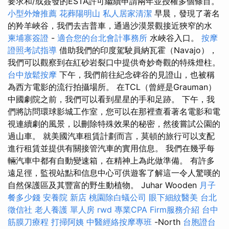
要求和/或簽發的ESTA許可繼續申請兩年並授權多個條目。
小型外燴推薦
花葬陽明山
私人居家清潔
早晨，發現了著名
的羚羊峽谷，我們去吉普車，通過沙漠景觀接近狹窄的水
柬埔寨簽證
-
適合您的台北會計事務所
水峽谷入口。
按摩
證照考試指導
借助我們的印度駕駛員納瓦霍（Navajo），
我們可以觀察到在紅砂岩裂口中提供奇妙奇觀的特殊燈柱。
台中放鬆按摩
下午，我們前往紀念碑谷的見證山，也被稱
為西方電影的流行拍攝場所。 在TCL（曾經是Grauman）
中國劇院之前，我們可以看到星星的手和足跡。 下午，我
們將訪問環球影城工作室，您可以在那裡查看著名電影和電
視連續劇的風景，以刪除特殊效果的秘密，然後嘗試公園的
過山車。 就美國汽車租賃計劃而言，莫頓的旅行可以支配
進行租賃並提供有關接管汽車的實用信息。 我們在幾乎每
輛汽車中都有自動變速箱，在精神上為此做準備。 有許多
遠足徑，監視站點和信息中心可供遊客了解這一令人驚嘆的
自然保護區及其豐富的野生動植物。 Juhar Wooden
月子
餐多少錢
安養院 新店
桃園除白蟻公司
眼下細紋醫美
台北
徵信社
老人養護 單人房
rwd
專業CPA Firm服務介紹
台中
筋膜刀療程
打掃阿姨
中醫經絡按摩專班
-North
台胞證台