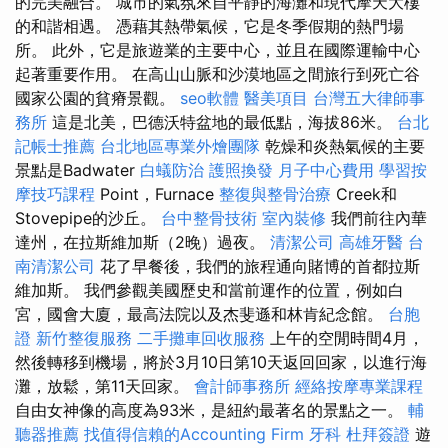
的完美融合。 城市的氣氛來自平靜的海灘和現代摩天大樓
的和諧相遇。 憑藉其熱帶氣候，它是冬季假期的熱門場
所。 此外，它是旅遊業的主要中心，並且在國際運輸中心
起著重要作用。 在高山山脈和沙漠地區之間旅行到死亡谷
國家公園的貧瘠景觀。
seo軟體
醫美項目
台灣五大律師事
務所
這是北美，巴德沃特盆地的最低點，海拔86米。
台北
記帳士推薦
台北地區專業外燴團隊
乾燥和炎熱氣候的主要
景點是Badwater
白蟻防治
護照換發
月子中心費用
學習按
摩技巧課程
Point，Furnace
整復與整骨治療
Creek和
Stovepipe的沙丘。
台中整骨技術
室內裝修
我們前往內華
達州，在拉斯維加斯（2晚）過夜。
清潔公司
高雄牙醫
台
南清潔公司
花了早餐後，我們的旅程通向賭博的首都拉斯
維加斯。 我們參觀美國歷史和當前運作的位置，例如白
宮，國會大廈，最高法院以及杰斐遜和林肯紀念館。
台胞
證
新竹整復服務
二手攤車回收服務
上午的空閒時間4月，
然後轉移到機場，將於3月10日第10天返回回家，以進行海
灘，放鬆，第11天回家。
會計師事務所
經絡按摩專業課程
自由女神像的高度為93米，是紐約最著名的景點之一。
輔
聽器推薦
找值得信賴的Accounting Firm
牙科
杜拜簽證
遊