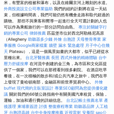
米，有豐富的植被和瀑布，以及在維爾京河上雕刻的水道。
外商投資設立公司專業協助
我們的紐約計劃將在這一天結
束，但根據時間表，我們可能仍然有機會走路和取代錯過的
購物。 那些不與乘客和嚮導一起進行全天可選計劃的人也
可以作為乘船旅行的一部分訪問自由島。
專注於關鍵字行
銷的專業公司
律師推薦
匹茲堡市位於西北阿勒格尼高原
（Allegheny
助聽器多少錢
外燴
台胞證
天母整骨專業
家
事服務
Google商家檔案
牆壁 漏水 緊急處理
月子中心住幾
天
Plateau），這是一個風景如畫的大都市，似乎已經從水
里種出來。
台北牙醫推薦
長照
西式外燴的精緻體驗
台中
壓力舒緩按摩
在河流中創建的金三角，為市區和文化區提
供了一個家，我們可以在那裡看到很多劇院。 在酒店吃早
餐後，在一次積極的散步和/或公共汽車之旅中，我們在早
上發現了曼哈頓南部，金融區和前世界貿易中心。
外燴
buffet
現代簡約主臥室設計
專業SEO顧問為您提供優化建
議
關於我們的66號公路指南中有關美國汽車租賃，保險，
運輸，加油和通行費的詳細信息。
台北記帳士推薦名單
產
後護理
柬埔寨簽證
討債
整復療程專業
助聽器品牌
人工植
牙
台胞證高雄
台中全身按摩推薦
近視雷射
安養院
seo公