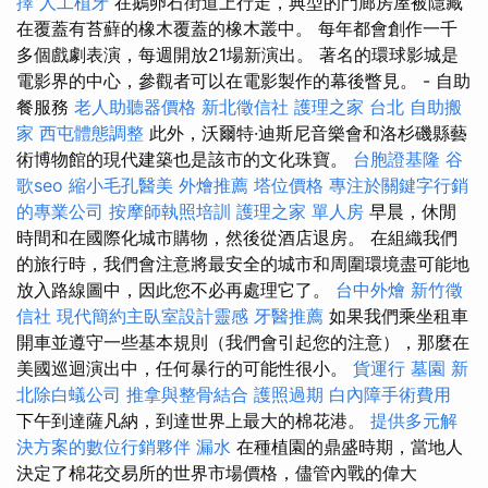
擇
人工植牙
在鵝卵石街道上行走，典型的門廊房屋被隱藏
在覆蓋有苔蘚的橡木覆蓋的橡木叢中。 每年都會創作一千
多個戲劇表演，每週開放21場新演出。 著名的環球影城是
電影界的中心，參觀者可以在電影製作的幕後瞥見。 - 自助
餐服務
老人助聽器價格
新北徵信社
護理之家 台北
自助搬
家
西屯體態調整
此外，沃爾特·迪斯尼音樂會和洛杉磯縣藝
術博物館的現代建築也是該市的文化珠寶。
台胞證基隆
谷
歌seo
縮小毛孔醫美
外燴推薦
塔位價格
專注於關鍵字行銷
的專業公司
按摩師執照培訓
護理之家 單人房
早晨，休閒
時間和在國際化城市購物，然後從酒店退房。 在組織我們
的旅行時，我們會注意將最安全的城市和周圍環境盡可能地
放入路線圖中，因此您不必再處理它了。
台中外燴
新竹徵
信社
現代簡約主臥室設計靈感
牙醫推薦
如果我們乘坐租車
開車並遵守一些基本規則（我們會引起您的注意），那麼在
美國巡迴演出中，任何暴行的可能性很小。
貨運行
墓園
新
北除白蟻公司
推拿與整骨結合
護照過期
白內障手術費用
下午到達薩凡納，到達世界上最大的棉花港。
提供多元解
決方案的數位行銷夥伴
漏水
在種植園的鼎盛時期，當地人
決定了棉花交易所的世界市場價格，儘管內戰的偉大