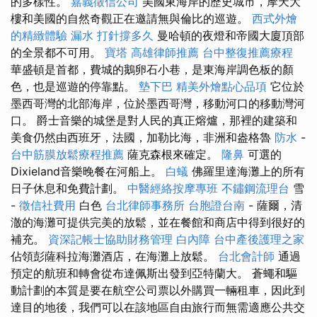
的多樣性。
嘉義徵信公司
美國東海岸的歷史城市，摩天大
樓和美國的自然奇觀正在邀請無與倫比的巡遊。
西式外燴
的精緻體驗
漏水 打針撐多久
曼哈頓的夜燈和帝國大廈頂部
的全景都不可用。
寶塔
高雄律師推薦
台中整復推薦療程
華盛頓是首都，費城的鵝卵石小巷，是東海岸調色板的顏
色，也是巡遊的停靠點。
墊下巴
精美外燴點心品項
它位於
墨西哥灣的北部海岸，位於墨西哥灣，移動河口的移動灣河
口。 爵士音樂的城堡是對人民的真正熔爐，那裡的建築和
美食仍然由西班牙，法國，加勒比海，非洲和盎格魯
防水
-
台中筋膜放鬆療程推薦
薩克森根來確定。
隆鼻
可選的
Dixieland音樂晚餐在河船上。
白蟻
佛羅里達海灘上的所有
日子休息和免費計劃。
中醫經絡按摩專班
不鏽鋼流理台
雪
-
徵信社費用
白色
台北律師事務所
台胞證台南
- 薩爾，清
澈的海灘可提供完美的放鬆，並在餐館和商店中得到很好的
補充。
資深記帳士協助財務管理
白內障
台中產後護理之家
佔領彭薩科拉海灘酒店，在海灘上放鬆。
台北會計師
通過
預定的航班和轉會從布達佩斯出發到亞特蘭大。 蒼蠅和驅
動計劃的本質是要在航空公司票以外購買一輛租車，因此到
達目的地後，我們可以在該地區自由旅行而無需適應公共交