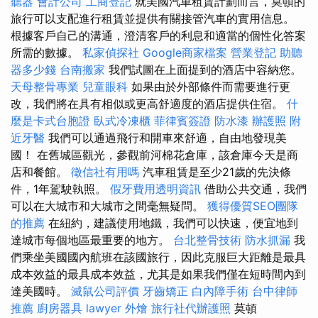
聽器
會計公司
工商登記
就美國汽車租賃計劃而言，莫頓的
旅行可以支配進行租賃並提供有關接管汽車的實用信息。
根據客戶自己的溝通，澄清客戶的利息和適當的個性化答案
所需的數據。
私家偵探社
Google商家檔案
營業登記
助聽
器多少錢
台南搬家
我們試圖在上面提到的酒店中容納您。
天母整骨專業
兒童眼科
如果由於外部條件而需要進行更
改，我們將在具有相似或更高舒適度的酒店提供住宿。
什
麼是卡式台胞證
臥式冷凍櫃
菲律賓簽證
防水漆
辦護照
附
近牙醫
我們可以通過飛行和開車來舒適，自由地發現美
國！ 在舊城區觀光，參觀前河棉花倉庫，該倉庫今天是商
店和餐館。
徵信社有用嗎
汽車租賃是至少21歲的先決條
件，1年駕駛執照。
假牙費用透明資訊
借助公共交通，我們
可以在大城市和大城市之間毫無疑問。
獲得優質SEO團隊
的推薦
在紐約，建議使用地鐵，我們可以快速，便宜地到
達城市每個地區最重要的地方。
台北整骨技術
防水抓漏
我
們乘坐美國國內航班在該國旅行，因此克服巨大距離是最具
成本效益的最具成本效益，尤其是如果我們僅在短時間內到
達美國時。
滅鼠公司評價
牙齒矯正
白內障手術
台中律師
推薦
廚房器具
lawyer
外燴
旅行社代辦護照
莫頓