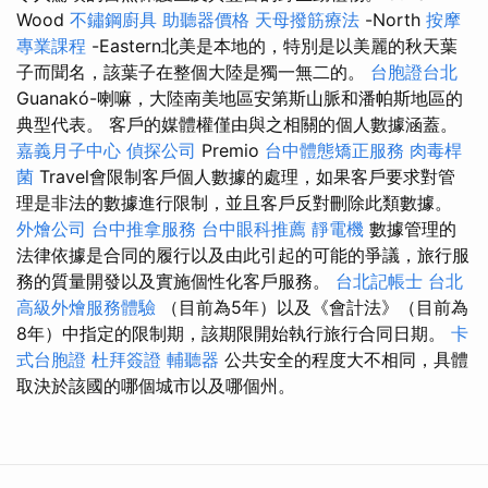
Wood
不鏽鋼廚具
助聽器價格
天母撥筋療法
-North
按摩
專業課程
-Eastern北美是本地的，特別是以美麗的秋天葉
子而聞名，該葉子在整個大陸是獨一無二的。
台胞證台北
Guanakó-喇嘛，大陸南美地區安第斯山脈和潘帕斯地區的
典型代表。 客戶的媒體權僅由與之相關的個人數據涵蓋。
嘉義月子中心
偵探公司
Premio
台中體態矯正服務
肉毒桿
菌
Travel會限制客戶個人數據的處理，如果客戶要求對管
理是非法的數據進行限制，並且客戶反對刪除此類數據。
外燴公司
台中推拿服務
台中眼科推薦
靜電機
數據管理的
法律依據是合同的履行以及由此引起的可能的爭議，旅行服
務的質量開發以及實施個性化客戶服務。
台北記帳士
台北
高級外燴服務體驗
（目前為5年）以及《會計法》（目前為
8年）中指定的限制期，該期限開始執行旅行合同日期。
卡
式台胞證
杜拜簽證
輔聽器
公共安全的程度大不相同，具體
取決於該國的哪個城市以及哪個州。