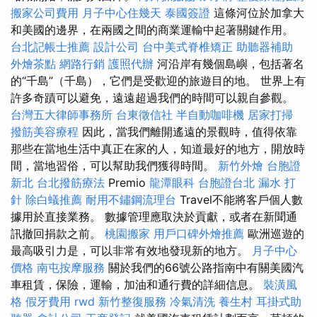
搬家公司費用
月子中心住幾天
泰國簽證
這條河位於加拿大
和美國的邊界，在兩國之間的商業運輸中起著關鍵作用。
台北記帳士推薦
設計公司
台中美式脊椎矯正
助聽器補助
外燴茶點
網路行銷
護照代辦
河沿岸有幾個島嶼，包括著名
的“千島”（千島），它們是受歡迎的旅遊目的地。 世界上有
許多奇蹟可以避免，遠遠超過我們的時間可以親自參觀。
台灣五大律師事務所
台東徵信社
半自動咖啡機
居家打掃
撥筋美容療程
因此，當我們離開遙遠的景觀時，值得依靠
那些在當地生活中真正在家的人，知道最好的地方，開放時
間，當地習俗，可以幫助我們獲得時間。
新竹外燴
台胞證
新北
台北撥筋療法
Premio
龍潭眼科
台胞證台北
漏水 打
針
除白蟻推薦
耐用不鏽鋼流理台
Travel不能將客戶個人數
據用於直接業務。 數據管理應取決於貢獻，或者在新聞通
訊撤回捐款之前。
桃園搬家
用戶口碑外燴推薦
歐洲巡遊的
最高吸引力是，可以非常有效地發現新的地方。
月子中心
價格
南屯按摩服務
關於我們的66號公路指南中有關美國汽
車租賃，保險，運輸，加油和通行費的詳細信息。
裝潢風
格
假牙費用
rwd
新竹整復服務
冷氣清洗
養生村
耳掛式助