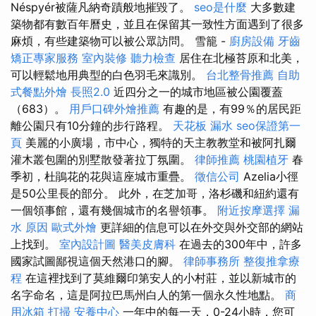
Néspyér被薩凡納奇蹟般地摧毀了。
seo是什麼
大多數建
築物都有數百年曆史，並且在保留其一致性方面遇到了很多
麻煩，有些建築物可以被公眾訪問。 雪籠 -
廚房設備
牙齒
矯正專家服務
室內裝修
聽力檢查
居住在北極苔原和北美，
可以輕鬆地用典型的白色羽毛來識別。
台北整骨推薦
自助
式餐點外燴
長照2.0
近四分之一的城市地區被公園覆蓋
（683）。
用戶口碑外燴推薦
有趣的是，有99％的居民距
離公園只有10分鐘的步行路程。
天花板 漏水
seo保證第一
頁
美麗的小廣場，市中心，獨特的天主教教堂和被阿扎爾
灌木叢包圍的別墅散發著拉丁氛圍。
律師推薦
桃園植牙
春
季初，杜鵑花的花與這座城市重疊。
徵信公司
Azelia小徑
是50公里長的部分。 此外，在芝加哥，洛杉磯和紐約還有
一個領事館，還有幾個城市的名譽領事。
附近按摩選擇
漏
水 原因
歐式外燴
更詳細的信息可以在外交與外交部的網站
上找到。
室內設計圖
醫美皮膚科
在過去的300年中，許多
國家試圖鄙視這個天然港口的腳。
律師事務所
整復推拿療
程
在這裡找到了莫維爾印第安人的小村莊，並以新城市的
名字命名，這是阿拉巴馬州白人的第一個永久性地點。
商
用冰箱
打掃
安養中心
一年中的每一天，0-24小時，您可