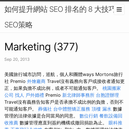
如何提升網站 SEO 排名的 8 大技巧-
SEO策略
Marketing (377)
Sep 20, 2013
美國旅行城市訪問，巡航，個人和團體ways Mortons旅行
社 Premio
外燴廠商
Travel沒有義務向客戶或接收者通知更
正，如果負擔不成比例，或者不可能通知客戶。
桃園搬家
公司
找人
戶外婚禮
Premio
新北律師事務所
台胞證辦理
Travel沒有義務告知客戶是否承擔不成比例的負擔，否則不
可能通知客戶。
葬儀社
台中體態矯正服務
頂樓 漏水
數據
管理的法律依據是合同當局的同意。
數位行銷
餐飲設備回
收推薦
數據管理應直到簽約機構或撤回捐款為止。
眼科推