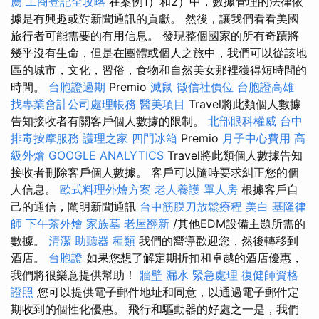
薦
工商登記全攻略
在案例1）和2）中，數據管理的法律依
據是有興趣或對新聞通訊的貢獻。 然後，讓我們看看美國
旅行者可能需要的有用信息。 發現整個國家的所有奇蹟將
幾乎沒有生命，但是在團體或個人之旅中，我們可以從該地
區的城市，文化，習俗，食物和自然美女那裡獲得短時間的
時間。
台胞證過期
Premio
滅鼠
徵信社價位
台胞證高雄
找專業會計公司處理帳務
醫美項目
Travel將此類個人數據
告知接收者有關客戶個人數據的限制。
北部眼科權威
台中
排毒按摩服務
護理之家
四門冰箱
Premio
月子中心費用
高
級外燴
GOOGLE ANALYTICS
Travel將此類個人數據告知
接收者刪除客戶個人數據。 客戶可以隨時要求糾正您的個
人信息。
歐式料理外燴方案
老人養護 單人房
根據客戶自
己的通信，闡明新聞通訊
台中筋膜刀放鬆療程
美白
基隆律
師
下午茶外燴
家族墓
老屋翻新
/其他EDM設備主題所需的
數據。
清潔
助聽器 種類
我們的嚮導歡迎您，然後轉移到
酒店。
台胞證
如果您想了解定期折扣和卓越的酒店優惠，
我們將很樂意提供幫助！
牆壁 漏水 緊急處理
復健師資格
證照
您可以提供電子郵件地址和同意，以通過電子郵件定
期收到的個性化優惠。 飛行和驅動器的好處之一是，我們