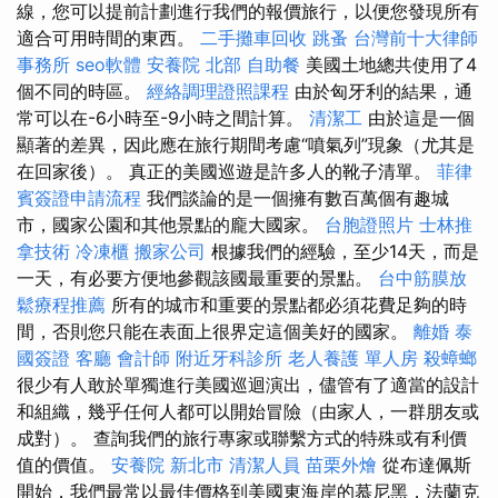
線，您可以提前計劃進行我們的報價旅行，以便您發現所有
適合可用時間的東西。
二手攤車回收
跳蚤
台灣前十大律師
事務所
seo軟體
安養院 北部
自助餐
美國土地總共使用了4
個不同的時區。
經絡調理證照課程
由於匈牙利的結果，通
常可以在-6小時至-9小時之間計算。
清潔工
由於這是一個
顯著的差異，因此應在旅行期間考慮“噴氣列”現象（尤其是
在回家後）。 真正的美國巡遊是許多人的靴子清單。
菲律
賓簽證申請流程
我們談論的是一個擁有數百萬個有趣城
市，國家公園和其他景點的龐大國家。
台胞證照片
士林推
拿技術
冷凍櫃
搬家公司
根據我們的經驗，至少14天，而是
一天，有必要方便地參觀該國最重要的景點。
台中筋膜放
鬆療程推薦
所有的城市和重要的景點都必須花費足夠的時
間，否則您只能在表面上很界定這個美好的國家。
離婚
泰
國簽證
客廳
會計師
附近牙科診所
老人養護 單人房
殺蟑螂
很少有人敢於單獨進行美國巡迴演出，儘管有了適當的設計
和組織，幾乎任何人都可以開始冒險（由家人，一群朋友或
成對）。 查詢我們的旅行專家或聯繫方式的特殊或有利價
值的價值。
安養院 新北市
清潔人員
苗栗外燴
從布達佩斯
開始，我們最常以最佳價格到美國東海岸的慕尼黑，法蘭克