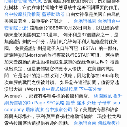
助財務管理
現代風
公園地區的植被也很特別，例如里德和
紅樹林，它們在維持當地生態系統中起著至關重要的作用。
台中按摩服務推薦
藍芽助聽器
自由女神像是美國自由島的
美國最著名，最重要的符號之一。
台胞證桃園
台胞證台中
安養院 北部
該雕像於1886年10月28日開幕，以法國的禮
物來慶祝美國獨立100週年。 匈牙利是37個國家之一，是
無簽證計劃的一部分，該計劃允許匈牙利人無簽證前往美
國。 免費簽證計劃是電子入口許可證（ESTA）的一部分。
請隨時委託Morton的旅行專家執行ESTA許可證。 阿拉斯
加未受感動的野生動植物或夏威夷的深綠色夢世界？ 很難
做出決定，但是要體驗它們更令人愉快。 在美國內戰期
間，它是南部的港口並收到了供應，因此北部在1865年幾
次血腥的戰鬥之後被封鎖。 如果您在這裡訪問，值得穿越
沃思大街（Worth
台中泰式放鬆按摩
下午茶外燴
Avenue），那裡有各種各樣的餐館和商店。
桃園滅鼠
提升
網頁體驗的On Page SEO策略
牆壁 漏水
外燴
子母車
seo
company
居家清潔
台中搬家公司
除了美麗的海灘和許多
高爾夫球場外，亨利·莫里森·弗拉格勒博物館，瑪拉·拉戈和
索格拉斯磨坊還提供有趣的景點。
台胞證台南
傳統整復推