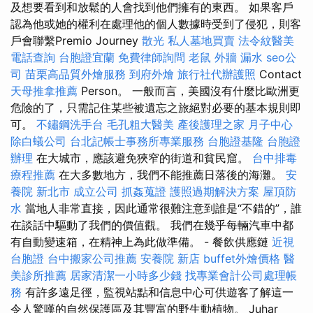
及想要看到和放鬆的人會找到他們擁有的東西。 如果客戶
認為他或她的權利在處理他的個人數據時受到了侵犯，則客
戶會聯繫Premio Journey
散光
私人墓地買賣
法令紋醫美
電話查詢
台胞證宜蘭
免費律師詢問
老鼠
外牆 漏水
seo公
司
苗栗高品質外燴服務
到府外燴
旅行社代辦護照
Contact
天母推拿推薦
Person。 一般而言，美國沒有什麼比歐洲更
危險的了，只需記住某些被遺忘之旅絕對必要的基本規則即
可。
不鏽鋼洗手台
毛孔粗大醫美
產後護理之家 月子中心
除白蟻公司
台北記帳士事務所專業服務
台胞證基隆
台胞證
辦理
在大城市，應該避免狹窄的街道和貧民窟。
台中排毒
療程推薦
在大多數地方，我們不能推薦日落後的海灘。
安
養院 新北市
成立公司
抓姦蒐證
護照過期解決方案
屋頂防
水
當地人非常直接，因此通常很難注意到誰是“不錯的”，誰
在談話中驅動了我們的價值觀。 我們在幾乎每輛汽車中都
有自動變速箱，在精神上為此做準備。 - 餐飲供應鏈
近視
台胞證
台中搬家公司推薦
安養院 新店
buffet外燴價格
醫
美診所推薦
居家清潔一小時多少錢
找專業會計公司處理帳
務
有許多遠足徑，監視站點和信息中心可供遊客了解這一
令人驚嘆的自然保護區及其豐富的野生動植物。 Juhar