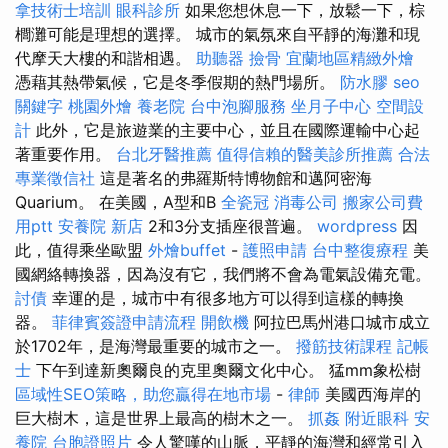
拿技術士培訓
眼科診所
如果您想休息一下，放鬆一下，棕
櫚灘可能是理想的選擇。 城市的氣氛來自平靜的海灘和現
代摩天大樓的和諧相遇。
助聽器
撿骨
宜蘭地區精緻外燴
憑藉其熱帶氣候，它是冬季假期的熱門場所。
防水膠
seo
關鍵字
桃園外燴
養老院
台中泡腳服務
坐月子中心
空間設
計
此外，它是旅遊業的主要中心，並且在國際運輸中心起
著重要作用。
台北牙醫推薦
值得信賴的醫美診所推薦
合法
專業徵信社
這是著名的弗羅斯特博物館和邁阿密海
Quarium。 在美國，A型和B
全瓷冠
消毒公司
搬家公司費
用ptt
安養院 新店
2和3分支插座很普遍。
wordpress
因
此，值得乘坐歐盟
外燴buffet
-
護照申請
台中整復療程
美
國網絡轉換器，因為沒有它，我們將不會為電氣設備充電。
討債
幸運的是，城市中有很多地方可以得到這樣的轉換
器。
菲律賓簽證申請流程
開飲機
阿拉巴馬州港口城市成立
於1702年，是海灣最重要的城市之一。
撥筋技術課程
記帳
士
下午到達新奧爾良的克里奧爾文化中心。 猛mm象松樹
區域性SEO策略，助您贏得在地市場
-
律師
美國西海岸的
巨大樹木，這是世界上最高的樹木之一。
抓姦
附近眼科
安
養院
台胞證照片
令人驚嘆的山脈，平靜的海灣和經常引入