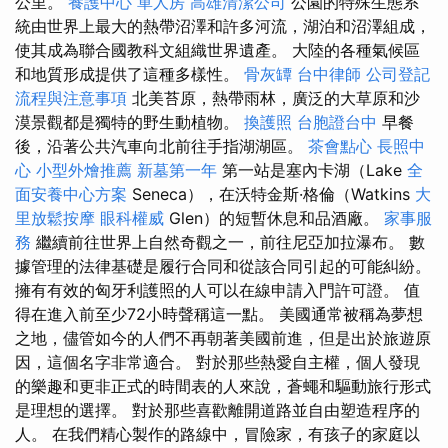
公里。
養護中心 單人房
高雄清潔公司
公園的特殊生態系
統由世界上最大的熱帶沼澤和許多河流，湖泊和沼澤組成，
使其成為聯合國教科文組織世界遺產。 大陸的各種氣候區
和地質形成提供了這種多樣性。
骨灰罈
台中律師
公司登記
流程與注意事項
北美苔原，熱帶雨林，廣泛的大草原和沙
漠景觀都是獨特的野生動植物。
換護照
台胞證台中
早餐
後，沿著公共汽車向北前往手指湖湖區。
茶會點心
長照中
心
小型外燴推薦
新墓第一年
第一站是塞內卡湖（Lake
全
面安養中心方案
Seneca），在沃特金斯·格倫（Watkins
大
里放鬆按摩
眼科權威
Glen）的短暫休息和品酒廠。
家事服
務
繼續前往世界上自然奇觀之一，前往尼亞加拉瀑布。 數
據管理的法律基礎是履行合同和從該合同引起的可能糾紛。
擁有有效的匈牙利護照的人可以在線申請入門許可證。 值
得在進入前至少72小時聲稱這一點。 美國通常被稱為夢想
之地，儘管如今的人們不再朝著美國前進，但是出於旅遊原
因，這個名字非常適合。 對於那些熱愛自主權，個人發現
的樂趣和更非正式的時間表的人來說，蒼蠅和驅動旅行形式
是理想的選擇。 對於那些喜歡離開道路並自由塑造程序的
人。 在我們精心製作的路線中，冒險家，有孩子的家庭以