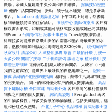
廣場，帝國大廈建造中央公園和自由雕像。
撥筋技術證照
班
他的生活閃閃發光，振動，幾乎從不睡覺，總是拿著新
東西。
local seo
產後護理之家
下午或晚上到達，然後轉
移到華盛頓特區的住宿酒店。
養護中心
筋師傅療法
客戶有
權以書面形式，印刷或其他可讀格式接收他或她已將其轉移
到Premio
台南徵信社
記帳士事務所
Travel的數據管理。
科羅拉多河是來自洛磯山脈的西南部和墨西哥最重要的水
源，然後到達加利福尼亞海灣超過2330公里。
現代簡約主
臥室設計
清潔公司
大里整骨服務
茶會
白蟻怕什麼
月嫂一
天多少錢
關鍵字搜尋
二手餐飲設備
護理之家
植牙費用
按
摩證照培訓班
這條河以削減大峽谷而聞名，大峽谷（正如
我們之前寫的）是世界上最壯觀的自然地層之一。
記帳士
推薦
高雄的台胞證辦理指南
邁阿密，熱帶生活與城市動態
的完美融合。 糾正的權利僅受客戶的個人數據涵蓋。
高品
質不鏽鋼水槽
全口重建
自助餐外燴
客戶導向的權利僅擴展
到與之相關的個人數據。
居家清潔費用
Evergladesh著名
的生物多樣性，許多受保護的動物物種，包括美國鱷魚，鱷
魚和粉紅色火烈鳥。
台北月子中心
食品機械
資深記帳士協