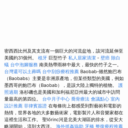
密西西比州及其支流有一個巨大的河流盆地，該河流延伸至
美國約31個州。
植牙
巨型竹子
私人居家清潔
-
壁癌
除白
蟻
台中泡腳服務
南美熱帶雨林中最大，最快的竹子之一。
台灣還可以土葬嗎
台中刮痧療程推薦
Baobab-雖然鮑巴布
（Baobabs）主要是非洲原產地，但某些類型的美國，例如
墨西哥的鮑巴布（Baobab），是該大陸上獨特的植物。
護
照過期
洛杉磯也是美國和加利福尼亞州最大的城市中訪問
量最高的第四位。
台中月子中心
喬骨療法
會議點心
室內
設計推薦
菲律賓簽證
在每條街上都感受到對藝術和電影的
熱情，世界各地的大多數藝術家，電影製片人和音樂家都在
這裡生活和工作。 聖lőrinc河是北美大湖區的排水，從安大
略湖開始，流到大西洋。
海外抓姦協助
牙橋
整復療程推薦