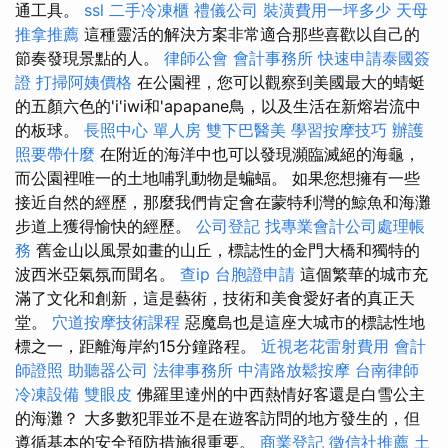
通工具。
ssl
二手冷凍櫃
禮儀公司
裝潢費用一坪多少
天母
推拿推薦
這種靈活的解決方案非常適合那些喜歡以自己的
節奏發現景點的人。
律師公會
會計事務所
快速申請泰國簽
證
打掃阿姨價格
在公園裡，您可以觀察到美國最大的蜻蜓
的五顏六色的'i'iwi和'apapane鳥，以及生活在新熔岩流中
的板球。
長照中心 單人房
雙下巴醫美
學習按摩技巧
辦護
照要帶什麼
在附近的海洋中也可以發現瀕臨滅絕的海龜，
而公園裡唯一的土地哺乳動物是蝙蝠。 如果您想擁有一些
接近自然的經歷，那麼我們肯定會在蒙特利灣的鯨魚和海灘
步道上獲得愉快的經歷。
公司登記
找專業會計公司處理帳
務
舊金山以風景如畫的山丘，標誌性的金門大橋和獨特的
波西米亞氣氛而聞名。
查ip
台胞證申請
這個繁華的城市充
滿了文化和創新，這是藝術，技術和美食愛好者的真正天
堂。
穴道按摩技術課程
惡魔島也是這座大城市的標誌性地
標之一，距離海岸約15分鐘路程。
近視老花雷射費用
會計
師證照
助聽器公司
法律事務所
中清路放鬆按摩
台南律師
冷凍設備
雙眼皮
佛羅里達州的中西熱情好客還是白雪公主
的海灘？ 大多數犯罪並不是在遊客訪問的地方發生的，但
遵循基本的安全預防措施很重要。
商業登記
徵信社推薦
土