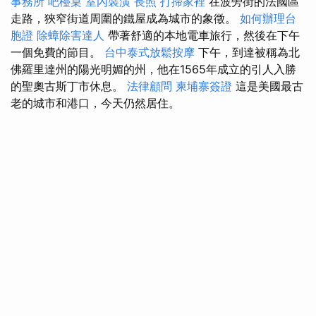
事務所
吧檯桌
室內裝潢
長照
打掃家裡
在波旁街的法國區
走路，狹窄街道周圍的鐵屋成為城市的象徵。
如何辦理台
胞證
除蟑除害達人
帶著舒適的本地電車旅行，然後在下午
一個免費的節目。
台中泰式放鬆按摩
下午，到達被稱為北
佛羅里達州的陽光明媚的州，他在1565年成立的引人入勝
的聖奧古斯丁市休息。
法律顧問
柬埔寨簽證
這是美國最古
老的城市和港口，今天仍然居住。