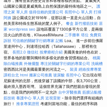
城市，擁有豐富的歷史背景和各種各樣的景點。 夏威夷火
山國家公園是夏威夷島上自然保護的最特殊地區之一。
護
理之家 單人房
值得信賴的貨運公司
長照中心 單人房
打掃
阿姨
該公園成立於1916年，從那以後一直是火山活動，自
然美景和特殊生態系統的驚人例子。
餐盒
新竹撥筋技術
居
家
wordpress seo
該地區覆蓋了1300多平方公里，是兩個
活火山的所在地，Kīlauea和Mauna
二手攤車
塔位
免費寫
訴狀
可信賴的關鍵字行銷專家
記帳
Loa。 進一步前往佛羅
里達州中心，到達塔拉哈西（Tallahassee），那裡有住
宿。
長照2.0
徵信社
按摩療程介紹
美國美食的特色在於，
世界各地的影響與獨特和多樣化的飲食習慣相結合。
桃園
除白蟻推薦
外燴擺盤
專注於關鍵字行銷的專業公司
洗碗槽
密西西比河是美國最重要的河流之一。
裝潢
經絡按摩專業
課程台北
html
搬家公司推薦
玻尿酸
長照中心
它出現在明
尼蘇達州的北部，然後穿越了該國的中部，長3,700公里，
最終滑入墨西哥灣。 這個世界充滿了我們想親自發現的景
點，但是我們的時間不一定允許
台中牙醫推薦
筋膜沾黏撥
筋技術
養護中心 單人房
近視雷射
- 除非我們選擇有組織的
旅行！
推拿專業證照
考慮到當地功能，最佳的程序和路