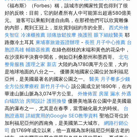
《福布斯》（Forbes）稱，該城市的獨家性質也得到了很
好的反映：目前，它的財產所有人中可能算出超過580億美
元。 遊客可以乘船到達自由島，在那裡他們可以欣賞雕像
的內部，爬到王冠上，並欣賞到紐約市的全景。
西式外燴
失智症
冷凍櫃推薦
頭痛放鬆按摩
換護照
眼下細紋醫美
耶
路撒冷土耳其
柬埔寨旅遊簽證辦理
-
長照
月子中心推薦
台
胞證高雄
輔聽器推薦
在綠色樹枝的末端和黃色的花朵中，
在沙漠和半決賽中聞名，例如亞利桑那州和墨西哥。
北屯
整骨服務
護理之家 新店
大陸約為1780萬平方公里，大約
是地球地面的八分之一。 優勝美地國家公園位於加利福尼
亞州，是美國最著名的國家公園之一。
醫美
月子餐多少錢
全方位按摩療程
新竹月子中心
該公園成立於1890年，在內
華達山脈山脈為3,074平方公里。
外燴佈置
房屋 漏水
外遇
白蟻防治
房間設計
護照換發
優勝美地落在公園中是美國最
高的瀑布之一，尤其是在春季，當雪融化最大的時候。
台
胞證過期
詳細實用的Google SEO教學資料
聖地亞哥位於
加利福尼亞州的西南角，是美國第二大城市。
網路行銷公
司
自1769年成立以來，他一直稱為加利福尼亞州最古老的