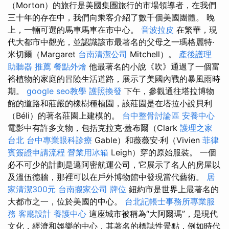
（Morton）的旅行是美國集團旅行的市場領導者，在我們
三十年的存在中，我們向乘客介紹了數千個美國團體。 晚
上，一輛可選的馬車馬車在市中心。
音波拉皮
在繁華，現
代大都市中觀光，並認識該市最著名的父母之一瑪格麗特·
米切爾（Margaret
台南清潔公司
Mitchell）。
產後護理
助聽器 推薦
餐點外燴
他最著名的小說《吹》通過了一個富
裕植物的家庭的冒險生活道路，展示了美國內戰的暴風雨時
期。
google seo教學
護照換發
下午，參觀通往塔拉博物
館的道路和莊嚴的橡樹種植園，該莊園是在塔拉小說貝利
（Béli）的著名莊園上建模的。
台中整骨討論區
安養中心
電影中有許多文物，包括克拉克·蓋布爾（Clark
護理之家
台北
台中專業眼科診療
Gable）和薇薇安·利（Vivien
菲律
賓簽證申請流程
營業用冰箱
Leigh）穿的原始服裝。 一個
必不可少的計劃是邁阿密航運公司，它展示了名人的房屋以
及溫伍德牆，那裡可以在戶外博物館中發現當代藝術。
居
家清潔300元
台南搬家公司
牌位
紐約市是世界上最著名的
大都市之一，位於美國的中心。
台北記帳士事務所專業服
務
客廳設計
養護中心
這座城市被稱為“大阿爾瑪”，是現代
文化，經濟和娛樂的中心，其著名的標誌性景點，例如時代