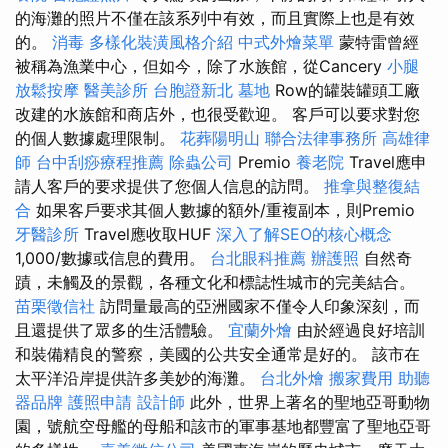
的海灘的照片不僅在該系列中有效，而且實際上也是有效
的。
消毒
多樣化裝潢風格介紹
中式外燴菜單
蒙特雷曾經
被稱為漁業中心，但如今，除了水族館，從Cancery
小腿
放鬆按摩
醫美診所
台胞證新北
墓地
Row的罐裝罐頭工廠
改建的水族館和商店外，也很受歡迎。 客戶可以要求對您
的個人數據處理限制。
花葬陽明山
聯合法律事務所
高雄律
師
台中刮痧療程推薦
除蟲公司
Premio
養老院
Travel應申
請人客戶的要求提供了您個人信息的訪問。
推拿與整復結
合
如果客戶要求其個人數據的額外/重複副本，則Premio
牙醫診所
Travel應收取HUF
深入了解SEO的核心概念
1,000/數據或信息的費用。
台北眼科推薦
辦護照
自然奇
蹟，未觸及的景觀，各種文化和標誌性城市的完美結合。
苗栗徵信社
訪問量最高的亞洲國家不僅令人印象深刻，而
且還提供了眾多的生活體驗。
宜蘭外燴
由於經過良好培訓
和裝備精良的警察，美國的公共安全通常是好的。 該市在
太平洋沿岸提供許多美妙的海灘。
台北外燴
搬家費用
助聽
器品牌
護照申請
設計師
此外，世界上著名的聖地亞哥動物
園，號航空母艦的母船和該市的軍事基地都豐富了聖地亞哥