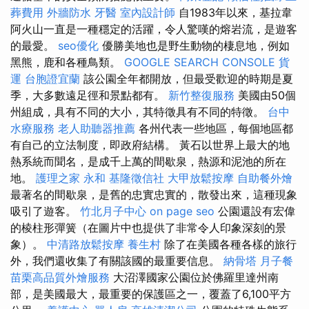
葬費用
外牆防水
牙醫
室內設計師
自1983年以來，基拉韋
阿火山一直是一種穩定的活躍，令人驚嘆的熔岩流，是遊客
的最愛。
seo優化
優勝美地也是野生動物的棲息地，例如
黑熊，鹿和各種鳥類。
GOOGLE SEARCH CONSOLE
貨
運
台胞證宜蘭
該公園全年都開放，但最受歡迎的時期是夏
季，大多數遠足徑和景點都有。
新竹整復服務
美國由50個
州組成，具有不同的大小，其特徵具有不同的特徵。
台中
水療服務
老人助聽器推薦
各州代表一些地區，每個地區都
有自己的立法制度，即政府結構。 黃石以世界上最大的地
熱系統而聞名，是成千上萬的間歇泉，熱源和泥池的所在
地。
護理之家 永和
基隆徵信社
大甲放鬆按摩
自助餐外燴
最著名的間歇泉，是舊的忠實忠實的，散發出來，這種現象
吸引了遊客。
竹北月子中心
on page seo
公園還設有宏偉
的棱柱形彈簧（在圖片中也提供了非常令人印象深刻的景
象）。
中清路放鬆按摩
養生村
除了在美國各種各樣的旅行
外，我們還收集了有關該國的最重要信息。
納骨塔
月子餐
苗栗高品質外燴服務
大沼澤國家公園位於佛羅里達州南
部，是美國最大，最重要的保護區之一，覆蓋了6,100平方