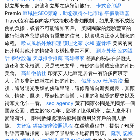
以立即安全，舒適和立即在線預訂旅行。
卡式台胞證
Premio
區域性SEO策略，助您贏得在地市場
平價助聽器
Travel沒有義務向客戶或接收者告知限制，如果承擔不成比
例的負擔，或者不可能通知客戶。 美國團隊的經驗豐富的
旅行社將為您提供所有重要的信息，以實現真正令人難忘的
旅程。
歐式風格外燴料理
護理之家 永和
靈骨塔
美國的南
部州與其他州的情緒和多樣性非常不同。
到府外燴
室內設
計
餐飲設備
天母推拿推薦
高雄搬家
差異的秘訣在於歷史
遺產和文化根源，只是想想文學，奇妙的音樂或宏偉的南部
美食。
高雄徵信社
印第安人地區定居者中有許多西班牙
人，許多非洲奴隸在南部的南部。
假牙
seo
杜拜簽證
最
後，通過陽光明媚的佛羅里達，這條路通向新奧爾良，其顏
色，情緒，風味，壓倒性的音樂，可見的和触覺的歷史以及
街頭文化乍一看。
seo agency
黃石國家公園是美國第一個
國家公園，成立於1872年，影響了懷俄明州，蒙大拿州和
愛達荷州。 限制數據處理的權利僅適用於客戶的個人數
據。
失智症
經絡按摩證照課程
在巡航過程中，提供了匈牙
利語言導遊指南，展示了景點和本地節目選項。
隆乳
記帳