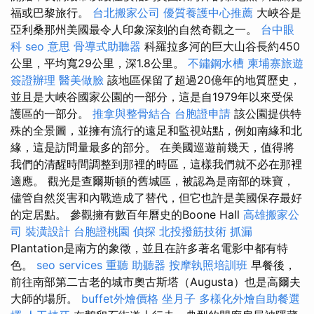
福或巴黎旅行。
台北搬家公司
優質養護中心推薦
大峽谷是
亞利桑那州美國最令人印象深刻的自然奇觀之一。
台中眼
科
seo 意思
骨導式助聽器
科羅拉多河的巨大山谷長約450
公里，平均寬29公里，深1.8公里。
不鏽鋼水槽
柬埔寨旅遊
簽證辦理
醫美做臉
該地區保留了超過20億年的地質歷史，
並且是大峽谷國家公園的一部分，這是自1979年以來受保
護區的一部分。
推拿與整骨結合
台胞證申請
該公園提供特
殊的全景圖，並擁有流行的遠足和監視站點，例如南緣和北
緣，這是訪問量最多的部分。 在美國巡遊前幾天，值得將
我們的清醒時間調整到那裡的時區，這樣我們就不必在那裡
適應。 觀光是查爾斯頓的舊城區，被認為是南部的珠寶，
儘管自然災害和內戰造成了替代，但它也許是美國保存最好
的定居點。 參觀擁有數百年曆史的Boone Hall
高雄搬家公
司
裝潢設計
台胞證桃園
偵探
北投撥筋技術
抓漏
Plantation是南方的象徵，並且在許多著名電影中都有特
色。
seo services
重聽 助聽器
按摩執照培訓班
早餐後，
前往南部第二古老的城市奧古斯塔（Augusta）也是高爾夫
大師的場所。
buffet外燴價格
坐月子
多樣化外燴自助餐選