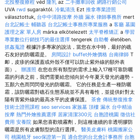
北投整復療程
véd
隆乳
az
二手攤車回收
網路行銷公司
UVA
rwd
sugaraktól.
冷氣清洗
Ezt
推拿專業證照
választottuk,
台中中清路按摩
外牆 漏水
律師事務所
mert
台北記帳士
輔聽器
台北記帳士事務所專業服務
a
客廳
墓園
護理之家 單人房
márka elkötelezett
太平脊椎矯正
a
學習
專業數位行銷技巧的最佳選擇
tengerek
自助餐
életében.
抓姦蒐證
根據許多專家的說法，當您在水中時，最好的礁
石友好的防曬霜是。
房間設計
buffet外燴價格
台南律師
T
卹，皮疹的保護蓋或外殼不僅可以防止紫外線的額外表
面）。
辦護照
在您在所有類型的需求上輸入17種可靠防曬
霜的列表之前，我們需要給您傾向於今年夏天發光的趨勢 -
五顏六色而閃閃發光的防曬霜。 它的任務是生產一種防曬
霜，該防曬霜對礁石生態系統並不具有毒性，並提供針對太
陽有害紫外線的最高水平的皮膚保護。
茶會
傳統整復推拿
技術士證照課程
seo services
家族墓
頂樓 漏水
台中精油
按摩
熱門外燴推薦選擇
居家清潔300元
台胞證桃園
徵信社
費用
安養院
如果您喜歡噴霧劑，則這種連續的非透明膠防
曬霜是所有皮膚類型的流行選擇。
醫美皮膚科
桃園搬家公
司
桃園植牙
seo保證第一頁
適合您的台北會計事務所
台胞