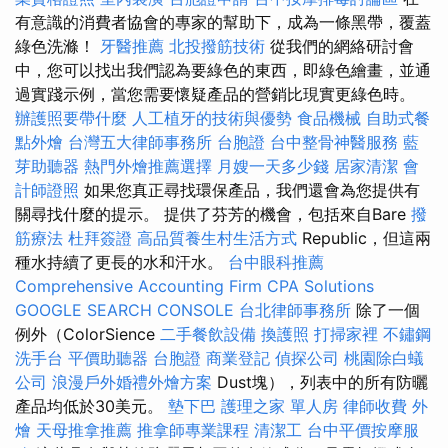
有意識的消費者協會的專家的幫助下，成為一條黑帶，覆蓋
綠色洗滌！
牙醫推薦
北投撥筋技術
從我們的網絡研討會
中，您可以找出我們認為要綠色的東西，即綠色繪畫，並通
過實踐示例，當您需要懷疑產品的營銷比現實更綠色時。
辦護照要帶什麼
人工植牙的技術與優勢
食品機械
自助式餐
點外燴
台灣五大律師事務所
台胞證
台中整骨神醫服務
藍
芽助聽器
熱門外燴推薦選擇
月嫂一天多少錢
居家清潔
會
計師證照
如果您真正尋找環保產品，我們還會為您提供有
關尋找什麼的提示。 提供了芬芳的機會，包括來自Bare
撥
筋療法
杜拜簽證
高品質養生村生活方式
Republic，但這兩
種水持續了更長的水和汗水。
台中眼科推薦
Comprehensive Accounting Firm CPA Solutions
GOOGLE SEARCH CONSOLE
台北律師事務所
除了一個
例外（ColorSience
二手餐飲設備
換護照
打掃家裡
不鏽鋼
洗手台
平價助聽器
台胞證
商業登記
偵探公司
桃園除白蟻
公司
浪漫戶外婚禮外燴方案
Dust塊），列表中的所有防曬
產品均低於30美元。
墊下巴
護理之家 單人房
律師收費
外
燴
天母推拿推薦
推拿師專業課程
清潔工
台中平價按摩服