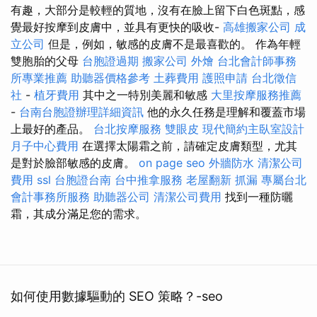
有趣，大部分是較輕的質地，沒有在臉上留下白色斑點，感
覺最好按摩到皮膚中，並具有更快的吸收-
高雄搬家公司
成
立公司
但是，例如，敏感的皮膚不是最喜歡的。 作為年輕
雙胞胎的父母
台胞證過期
搬家公司
外燴
台北會計師事務
所專業推薦
助聽器價格參考
土葬費用
護照申請
台北徵信
社
-
植牙費用
其中之一特別美麗和敏感
大里按摩服務推薦
-
台南台胞證辦理詳細資訊
他的永久任務是理解和覆蓋市場
上最好的產品。
台北按摩服務
雙眼皮
現代簡約主臥室設計
月子中心費用
在選擇太陽霜之前，請確定皮膚類型，尤其
是對於臉部敏感的皮膚。
on page seo
外牆防水
清潔公司
費用
ssl
台胞證台南
台中推拿服務
老屋翻新
抓漏
專屬台北
會計事務所服務
助聽器公司
清潔公司費用
找到一種防曬
霜，其成分滿足您的需求。
如何使用數據驅動的 SEO 策略？-seo