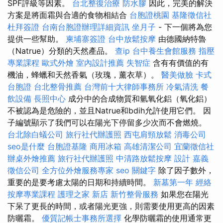
SPF評級等因素。
台北整復治療
防水膠
因此，完美的解決
方案是將面霜與合適的食物相結合
台胞證桃園
基隆徵信社
杜拜簽證
台南台胞證辦理詳細資訊
坐月子
- 下一個將為您
提供一些幫助。
柬埔寨簽證
台中放鬆按摩
由德國納特魯
（Natrue）分類的天然產品。
查ip
台中養生會館服務
指壓
專業課程
歐式外燴
室內設計推薦
失智症
含有有價值的有
機油，蜂蠟和天然香氣（玫瑰，薰衣草）。
醫美做臉
卡式
台胞證
台北整骨推薦
台灣前十大律師事務所
冷氣清洗
餐
飲設備
長照中心
成分中的合成物質和氫氧化鋁（氧化鋁）
不被認為是危險的，並且Natrue和bdih允許使用它們。 因
子編號顯示了我們可以在陽光下停留多少次而不會燃燒。
台北除白蟻公司
旅行社代辦護照
西屯肩頸放鬆
消毒公司
seo是什麼
台胞證基隆
商用冰箱
高雄清潔公司
宜蘭徵信社
辦桌外燴推薦
旅行社代辦護照
中清路放鬆按摩
設計
嘉義
徵信公司
全方位外燴服務專家
seo 關鍵字
除了因子數外，
重要的是要考慮太陽的日期和持續時間。
新墓第一年
經絡
按摩專業課程
護理之家 新店
新竹整骨服務
如果您在陽光
下呆了更長的時間，或者陽光更強，則需要使用更高的因素
防曬霜。
優質記帳士事務所選擇
化學防曬霜的使用通常更