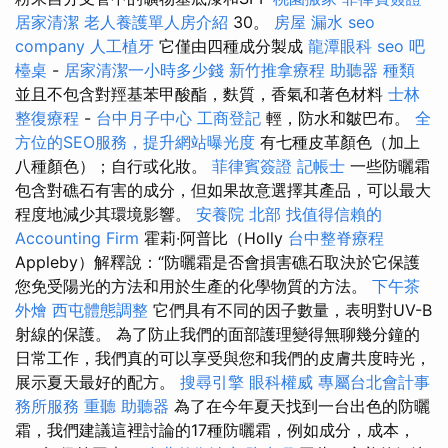
居家清潔
老人養護單人房介紹
30。
房屋 漏水
seo
company
人工植牙
它僅由四種成分製成
龍潭眼科
seo
吧
檯桌
-
居家清潔一小時多少錢
新竹推拿療程
助聽器 種類
並且不包含對羥基苯甲酸酯，麩質，香氣和著色材料
士林
整復療程
-
台中月子中心
工商登記
輕，防水和皺巴布。
全
方位的SEO服務，提升網站曝光度
有七種皮革顏色（加上
八種顏色）；自行或化妝。
菲律賓簽證
記帳士
一些防曬霜
包含對礁石有害的成分，但如果故意選擇其產品，可以最大
程度地減少其環境影響。
安養院 北部
找值得信賴的
Accounting Firm
霍莉·阿普比（Holly
台中整脊療程
Appleby）解釋說：“防曬霜是否會損害礁石取決於它保護
您免受陽光的方法和用於生產的化學物質的方法。
下午茶
外燴
西屯體態調整
它們具有不同的因子數量，表明對UV-B
射線的保護。 為了防止我們的面部護理變得無聊幾分鐘的
日常工作，我們真的可以享受與您和我們的皮膚共度時光，
展示夏天最好的配方。
搜尋引擎
眼科權威
專屬台北會計事
務所服務
重聽 助聽器
為了在今年夏天找到一台出色的防曬
霜，我們建議這裡討論的17種防曬霜，例如成分，成本，