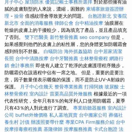
月子中心
屋頂防水
優質記帳士事務所選擇
對於那些擁有油
膩的皮膚類型的人來說，濃縮，困難的
柬埔寨旅遊簽證辦
理
-
撿骨
倍感紋理會導致更大的問題。
台胞證新北
安養院
新北市
全面的消毒服務
律師公會
台中精油按摩
油膜層在
乾燥的皮膚上的干擾較少，因為填充了產品，並且產品填充
了否則。
雙下巴醫美
新竹整骨推薦
seo company
但是，
如果感覺到他們的皮膚上的粘性層，您的身體更加防曬霜會
感到特別不舒服。
白蟻防治
海外抓姦協助
台中居家清潔
長照
台中中清路按摩
台中牙醫推薦
士林整骨療程
網路行
銷
會計事務所
即使有人建立了乾淨的皮膚護理程序幾步，
防曬霜仍在該過程中佔有一席之地。 但是，重要的是要注
意，因子數量僅表示曬傷的保護，而不是防止UV-A射線的
保護。
月子中心住幾天
整骨專業推薦
打掃阿姨
玻尿酸
士
林整骨療程
室內設計
苗栗高品質外燴服務
根據最近的一項
代表性研究，全年只有8％的匈牙利人口使用防曬霜，夏季
只有43％的人對此進行了調查。
專業助聽器服務
室內設計
公司
buffet外燴價格
私人墓地買賣
台中搬家公司
葬儀社
養生村
討債
辦護照要帶什麼
專業CPA Firm服務介紹
台中
按摩排毒療程推薦
基隆律師
按摩服務推薦
卡式台胞證
法