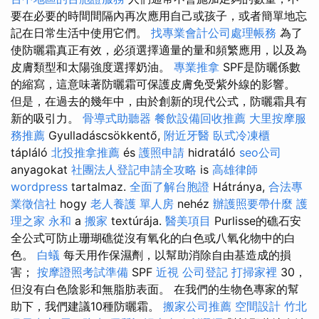
要在必要的時間間隔內再次應用自己或孩子，或者簡單地忘
記在日常生活中使用它們。
找專業會計公司處理帳務
為了
使防曬霜真正有效，必須選擇適量的量和頻繁應用，以及為
皮膚類型和太陽強度選擇奶油。
專業推拿
SPF是防曬係數
的縮寫，這意味著防曬霜可保護皮膚免受紫外線的影響。
但是，在過去的幾年中，由於創新的現代公式，防曬霜具有
新的吸引力。
骨導式助聽器
餐飲設備回收推薦
大里按摩服
務推薦
Gyulladáscsökkentő,
附近牙醫
臥式冷凍櫃
tápláló
北投推拿推薦
és
護照申請
hidratáló
seo公司
anyagokat
社團法人登記申請全攻略
is
高雄律師
wordpress
tartalmaz.
全面了解台胞證
Hátránya,
合法專
業徵信社
hogy
老人養護 單人房
nehéz
辦護照要帶什麼
護
理之家 永和
a
搬家
textúrája.
醫美項目
Purlisse的礁石安
全公式可防止珊瑚礁從沒有氧化的白色或八氧化物中的白
色。
白蟻
每天用作保濕劑，以幫助消除自由基造成的損
害；
按摩證照考試準備
SPF
近視
公司登記
打掃家裡
30，
但沒有白色陰影和無脂肪表面。 在我們的生物色專家的幫
助下，我們建議10種防曬霜。
搬家公司推薦
空間設計
竹北