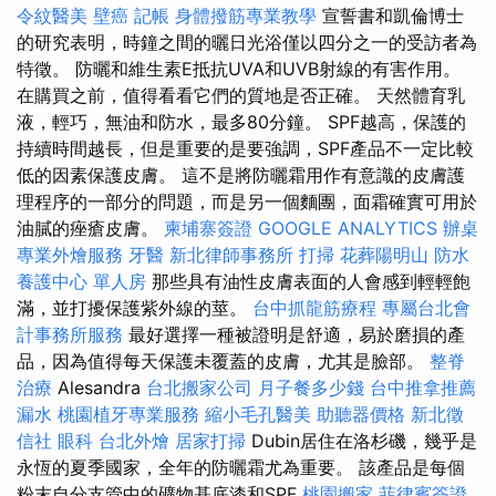
令紋醫美
壁癌
記帳
身體撥筋專業教學
宣誓書和凱倫博士
的研究表明，時鐘之間的曬日光浴僅以四分之一的受訪者為
特徵。 防曬和維生素E抵抗UVA和UVB射線的有害作用。
在購買之前，值得看看它們的質地是否正確。 天然體育乳
液，輕巧，無油和防水，最多80分鐘。 SPF越高，保護的
持續時間越長，但是重要的是要強調，SPF產品不一定比較
低的因素保護皮膚。 這不是將防曬霜用作有意識的皮膚護
理程序的一部分的問題，而是另一個麵團，面霜確實可用於
油膩的痤瘡皮膚。
柬埔寨簽證
GOOGLE ANALYTICS
辦桌
專業外燴服務
牙醫
新北律師事務所
打掃
花葬陽明山
防水
養護中心 單人房
那些具有油性皮膚表面的人會感到輕輕飽
滿，並打擾保護紫外線的莖。
台中抓龍筋療程
專屬台北會
計事務所服務
最好選擇一種被證明是舒適，易於磨損的產
品，因為值得每天保護未覆蓋的皮膚，尤其是臉部。
整脊
治療
Alesandra
台北搬家公司
月子餐多少錢
台中推拿推薦
漏水
桃園植牙專業服務
縮小毛孔醫美
助聽器價格
新北徵
信社
眼科
台北外燴
居家打掃
Dubin居住在洛杉磯，幾乎是
永恆的夏季國家，全年的防曬霜尤為重要。 該產品是每個
粉末自分支管中的礦物基底漆和SPF
桃園搬家
菲律賓簽證