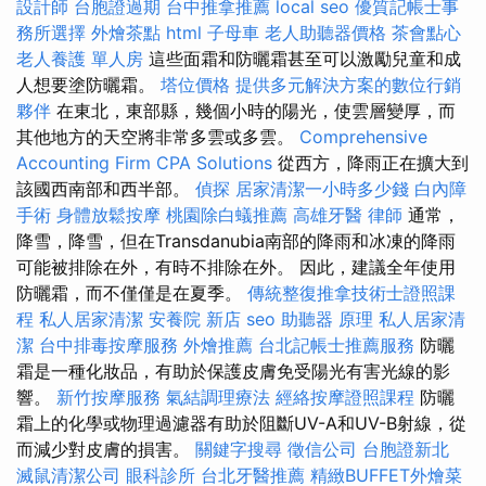
設計師
台胞證過期
台中推拿推薦
local seo
優質記帳士事
務所選擇
外燴茶點
html
子母車
老人助聽器價格
茶會點心
老人養護 單人房
這些面霜和防曬霜甚至可以激勵兒童和成
人想要塗防曬霜。
塔位價格
提供多元解決方案的數位行銷
夥伴
在東北，東部縣，幾個小時的陽光，使雲層變厚，而
其他地方的天空將非常多雲或多雲。
Comprehensive
Accounting Firm CPA Solutions
從西方，降雨正在擴大到
該國西南部和西半部。
偵探
居家清潔一小時多少錢
白內障
手術
身體放鬆按摩
桃園除白蟻推薦
高雄牙醫
律師
通常，
降雪，降雪，但在Transdanubia南部的降雨和冰凍的降雨
可能被排除在外，有時不排除在外。 因此，建議全年使用
防曬霜，而不僅僅是在夏季。
傳統整復推拿技術士證照課
程
私人居家清潔
安養院 新店
seo
助聽器 原理
私人居家清
潔
台中排毒按摩服務
外燴推薦
台北記帳士推薦服務
防曬
霜是一種化妝品，有助於保護皮膚免受陽光有害光線的影
響。
新竹按摩服務
氣結調理療法
經絡按摩證照課程
防曬
霜上的化學或物理過濾器有助於阻斷​​UV-A和UV-B射線，從
而減少對皮膚的損害。
關鍵字搜尋
徵信公司
台胞證新北
滅鼠清潔公司
眼科診所
台北牙醫推薦
精緻BUFFET外燴菜