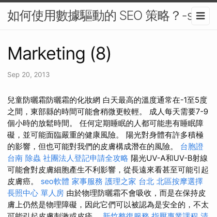
如何使用數據驅動的 SEO 策略？-seo
Marketing (8)
Sep 20, 2013
兒童防曬霜防曬霜的化妝網 白天最高的溫度通常在-1至5度
之間，東部縣的時間可能會稍微更較輕。 成人每天需要7-9
個小時的放鬆時間。 任何定期睡眠的人都可能患有睡眠障
礙，並可能面臨嚴重的健康風險。 陽光對身體有許多積極
的影響，但也可能對我們的皮膚構成潛在的風險。
台胞證
台南
除蟲
社團法人登記申請全攻略
陽光UV-A和UV-B射線
可能會對皮膚細胞產生不利影響，從長遠來看甚至可能引起
皮膚癌。
seo軟體
家事服務
護理之家 台北
北區按摩選擇
長照中心 單人房
由於物理防曬霜不會吸收，而是在保持皮
膚上仍然是物理障礙，因此它們可以被認為是安全的，不太
可能引起皮膚刺激或皮疹。
新竹整復服務
指壓專業課程
清