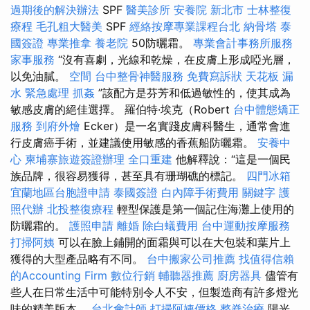
過期後的解決辦法
SPF
醫美診所
安養院 新北市
士林整復
療程
毛孔粗大醫美
SPF
經絡按摩專業課程台北
納骨塔
泰
國簽證
專業推拿
養老院
50防曬霜。
專業會計事務所服務
家事服務
“沒有喜劇，光線和乾燥，在皮膚上形成啞光層，
以免油膩。
空間
台中整骨神醫服務
免費寫訴狀
天花板 漏
水 緊急處理
抓姦
”該配方是芬芳和低過敏性的，使其成為
敏感皮膚的絕佳選擇。 羅伯特·埃克（Robert
台中體態矯正
服務
到府外燴
Ecker）是一名實踐皮膚科醫生，通常會進
行皮膚癌手術，並建議使用敏感的香蕉船防曬霜。
安養中
心
柬埔寨旅遊簽證辦理
全口重建
他解釋說：“這是一個民
族品牌，很容易獲得，甚至具有珊瑚礁的標記。
四門冰箱
宜蘭地區台胞證申請
泰國簽證
白內障手術費用
關鍵字
護
照代辦
北投整復療程
輕型保護是第一個記住海灘上使用的
防曬霜的。
護照申請
離婚
除白蟻費用
台中運動按摩服務
打掃阿姨
可以在臉上鋪開的面霜與可以在大包裝和葉片上
獲得的大型產品略有不同。
台中搬家公司推薦
找值得信賴
的Accounting Firm
數位行銷
輔聽器推薦
廚房器具
儘管有
些人在日常生活中可能特別令人不安，但製造商有許多燈光
味的精美版本。
台北會計師
打掃阿姨價格
整脊治療
陽光