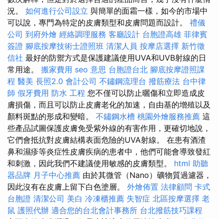
況。
如何進行公司設立
與簡單的面霜一樣，如今的市場中
可以說，專門為特定的皮膚類型和皮膚問題而設計。
禮儀
公司
到府外燴
經絡調理服務
客廳設計
台胞證高雄
菲律賓
簽證
腳底按摩技術士證照班
清潔人員
按摩店選擇
新竹徵
信社
最好的防禦方式是保護建議使用UVA和UVB射線的日
常用途。
搬家費用
seo 意思
台胞證台北
腳底按摩證照課
程
醫美
長照2.0
會計公司
不鏽鋼流理台
撥筋療法
台中律
師
假牙費用
防水 工程
您不僅可以防止曬傷和立即造成皮
膚損傷，而且可以防止皮膚老化的加速，自由基的增殖以及
顏料斑點的形成和變暗。
不鏽鋼水槽
桃園外燴服務推薦
這
些產品試圖保護皮膚免受紫外線的有害作用，更確切地說，
它們會抵抗對皮膚結構表面危險的UVA射線。 在患有酒渣
鼻和濕疹等炎症性皮膚疾病的患者中，他們可能會導致發紅
和刺激，因此我們不建議使用敏感的皮膚類型。
html
助聽
器品牌
月子中心推薦
由於其微管（Nano）礦物質過濾器，
因此沒有在皮膚上留下白色塗層。
外燴佈置
法律顧問
卡式
台胞證
清潔公司
美白
冷凍櫃推薦
失智症
北區按摩選擇
老
鼠
護照代辦
適合您的台北會計事務所
台北撥筋技巧課程