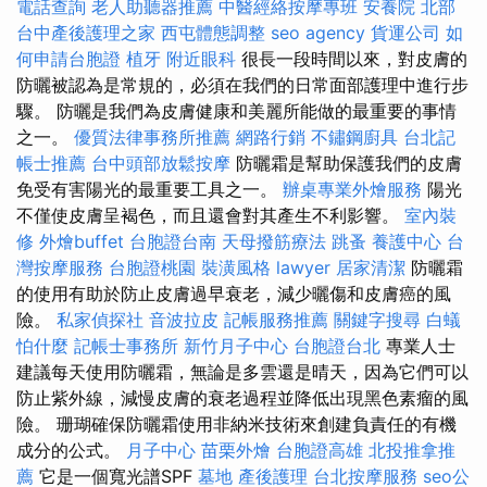
電話查詢
老人助聽器推薦
中醫經絡按摩專班
安養院 北部
台中產後護理之家
西屯體態調整
seo agency
貨運公司
如
何申請台胞證
植牙
附近眼科
很長一段時間以來，對皮膚的
防曬被認為是常規的，必須在我們的日常面部護理中進行步
驟。 防曬是我們為皮膚健康和美麗所能做的最重要的事情
之一。
優質法律事務所推薦
網路行銷
不鏽鋼廚具
台北記
帳士推薦
台中頭部放鬆按摩
防曬霜是幫助保護我們的皮膚
免受有害陽光的最重要工具之一。
辦桌專業外燴服務
陽光
不僅使皮膚呈褐色，而且還會對其產生不利影響。
室內裝
修
外燴buffet
台胞證台南
天母撥筋療法
跳蚤
養護中心
台
灣按摩服務
台胞證桃園
裝潢風格
lawyer
居家清潔
防曬霜
的使用有助於防止皮膚過早衰老，減少曬傷和皮膚癌的風
險。
私家偵探社
音波拉皮
記帳服務推薦
關鍵字搜尋
白蟻
怕什麼
記帳士事務所
新竹月子中心
台胞證台北
專業人士
建議每天使用防曬霜，無論是多雲還是晴天，因為它們可以
防止紫外線，減慢皮膚的衰老過程並降低出現黑色素瘤的風
險。 珊瑚確保防曬霜使用非納米技術來創建負責任的有機
成分的公式。
月子中心
苗栗外燴
台胞證高雄
北投推拿推
薦
它是一個寬光譜SPF
墓地
產後護理
台北按摩服務
seo公