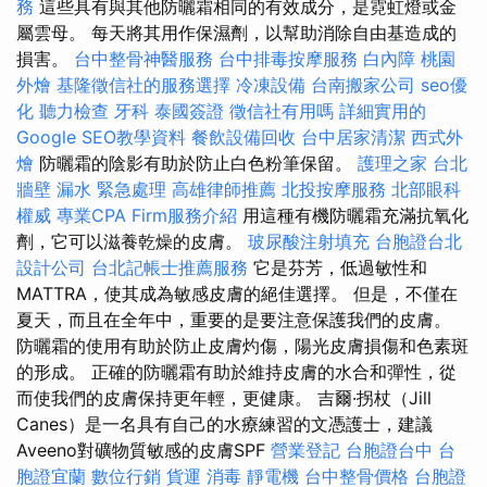
務
這些具有與其他防曬霜相同的有效成分，是霓虹燈或金
屬雲母。 每天將其用作保濕劑，以幫助消除自由基造成的
損害。
台中整骨神醫服務
台中排毒按摩服務
白內障
桃園
外燴
基隆徵信社的服務選擇
冷凍設備
台南搬家公司
seo優
化
聽力檢查
牙科
泰國簽證
徵信社有用嗎
詳細實用的
Google SEO教學資料
餐飲設備回收
台中居家清潔
西式外
燴
防曬霜的陰影有助於防止白色粉筆保留。
護理之家 台北
牆壁 漏水 緊急處理
高雄律師推薦
北投按摩服務
北部眼科
權威
專業CPA Firm服務介紹
用這種有機防曬霜充滿抗氧化
劑，它可以滋養乾燥的皮膚。
玻尿酸注射填充
台胞證台北
設計公司
台北記帳士推薦服務
它是芬芳，低過敏性和
MATTRA，使其成為敏感皮膚的絕佳選擇。 但是，不僅在
夏天，而且在全年中，重要的是要注意保護我們的皮膚。
防曬霜的使用有助於防止皮膚灼傷，陽光皮膚損傷和色素斑
的形成。 正確的防曬霜有助於維持皮膚的水合和彈性，從
而使我們的皮膚保持更年輕，更健康。 吉爾·拐杖（Jill
Canes）是一名具有自己的水療練習的文憑護士，建議
Aveeno對礦物質敏感的皮膚SPF
營業登記
台胞證台中
台
胞證宜蘭
數位行銷
貨運
消毒
靜電機
台中整骨價格
台胞證