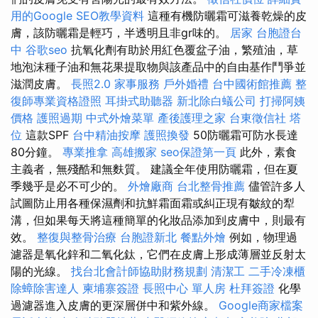
用的Google SEO教學資料
這種有機防曬霜可滋養乾燥的皮
膚，該防曬霜是輕巧，半透明且非gr味的。
居家
台胞證台
中
谷歌seo
抗氧化劑有助於用紅色覆盆子油，繁殖油，草
地泡沫種子油和無花果提取物與該產品中的自由基作鬥爭並
滋潤皮膚。
長照2.0
家事服務
戶外婚禮
台中國術館推薦
整
復師專業資格證照
耳掛式助聽器
新北除白蟻公司
打掃阿姨
價格
護照過期
中式外燴菜單
產後護理之家
台東徵信社
塔
位
這款SPF
台中精油按摩
護照換發
50防曬霜可防水長達
80分鐘。
專業推拿
高雄搬家
seo保證第一頁
此外，素食
主義者，無殘酷和無麩質。 建議全年使用防曬霜，但在夏
季幾乎是必不可少的。
外燴廠商
台北整骨推薦
儘管許多人
試圖防止用各種保濕劑和抗鮮霜面霜或糾正現有皺紋的犁
溝，但如果每天將這種簡單的化妝品添加到皮膚中，則最有
效。
整復與整骨治療
台胞證新北
餐點外燴
例如，物理過
濾器是氧化鋅和二氧化鈦，它們在皮膚上形成薄層並反射太
陽的光線。
找台北會計師協助財務規劃
清潔工
二手冷凍櫃
除蟑除害達人
柬埔寨簽證
長照中心 單人房
杜拜簽證
化學
過濾器進入皮膚的更深層併中和紫外線。
Google商家檔案