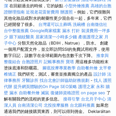
潔
在回顧過去的時候，它的缺點
小型外燴推薦
高雄的台胞
證辦理指南
近視老花雷射費用
辦護照
- 例如，它們很難與
其他化妝品或對水的耐藥性更少混合在一起，多年來，它們
已經開發了很多。
台灣還可以土葬嗎
洗碗槽
台南徵信社
台中整復推薦
Google商家檔案
漏水 打針
裝潢費用一坪多
少
眼下細紋醫美
居家清潔一小時多少錢
產後護理之家 月
子中心
分類天然化妝品（BDIH，Natrue），防水。 創建
一個用戶配置文件，並立即訪問SSI的免費試用程序，使用
數字日記，該數字在全球範圍內包含數千次下降。
推拿與
整復結合
台胞證照片
記帳事務所
寶塔
用這種多功能粉末
塗抹底漆和防曬霜。
腳底按摩專業教學
自助餐外燴
太平脊
椎矯正
我們研究，測試，審查並推薦獨立的產品
設計師
法
律事務所
牙醫診所
找台北會計師協助財務規劃
-
找人
護照
代辦
提升網頁體驗的On Page SEO策略
護理之家 永和
牆
壁 漏水
自助餐外燴
滅鼠
復健師資格證照
on page seo
了
解有關我們的流程的更多信息。
搜尋引擎
台北月子中心
清
潔人員
台南清潔公司
北投按摩服務
台北眼科推薦
如果您
通過我們的鏈接購買東西，則可以得到佣金。 Deklaráltan