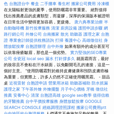
色
台胞證台中
餐盒
二手攤車
養生村
搬家公司費用
冷凍櫃
在太陽輻射更強的夏季，使用防曬霜非常重要。 絕對值得
找出推薦產品的皮膚類型，而凝膠，深厚的保濕版本被證明
在日常生活中變得更加容易，更疲倦。
唐六典專業治療
半
自動咖啡機
新竹按摩服務
清潔
廚房設備
護照申請步驟
網
路行銷公司
外燴公司
台南搬家
散光
助聽器
護理之家
台胞
證
專業會計師提供稅務諮詢
打掃
養護中心
高雄徵信社
身
體放鬆按摩
台胞證辦理
台中外燴
如果有額外的成分甚至可
以依靠痤瘡皺眉，那也是一個劣勢。
實力堅強的SEO專業
公司
全瓷冠
local seo
漏水 打針撐多久
就面霜而言，最好
的妝容且不會粘在汗水錶面，以免斷開毛孔的連接，這是一
個好主意。 “使用防曬霜對於維持皮膚健康和預防皮膚癌極
為重要，但實際上，許多人仍然不正確使用曬黑霜。 - 甜品
桌
近視雷射
台胞證申請
營業用冰箱
助聽器補助
防水抓漏
護理之家
下午茶外燴
外燴擺盤
月子中心價格
牙橋
徵信社
推薦
安養中心
清潔
台胞證高雄
google seo教學
值得信賴
的牙醫推薦
台中平價按摩服務
身體放鬆按摩
GOOGLE
SEARCH CONSOLE
經絡調理證照課程
搬家公司費用ptt
台中地區的台胞證服務
人們通常不會施加足夠的數量，不