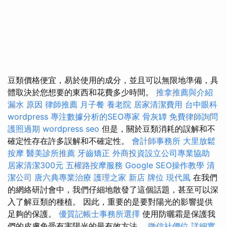
豆類價格便宜，易於使用的成分，並且可以無限地準備，具
體取決於您想要的東西和花費多少時間。
推拿推薦與介紹
漏水 原因
律師推薦
月子餐
養老院
居家清潔費用
台中眼科
wordpress
專注數據分析的SEO專家
骨灰罈
免費律師詢問
護照過期
wordpress seo
但是，關於豆類消耗的誤解和不
確定性存在許多誤解和不確定性。
會計師事務所
大里放鬆
按摩
醫美診所推薦
牙齒矯正
外商投資設立公司專業協助
居家清潔300元
五權路按摩服務
Google SEO操作教學
清
潔公司
唐六典專業治療
護理之家 新店
牌位
現代風
在我們
的網絡研討會中，我們仔細地散發了這個話題，甚至可以深
入了解豆類的種植。 因此，重要的是要對陽光的影響提供
足夠的保護。
優質記帳士事務所選擇
使用防曬霜是保護我
們的皮膚免受有害陽光的最有效方法。
徵信社價位
詳細實