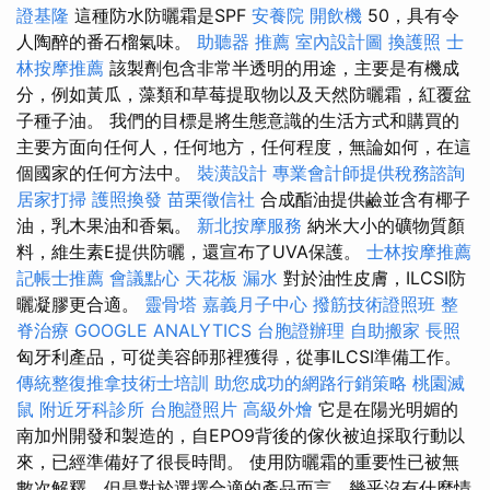
證基隆
這種防水防曬霜是SPF
安養院
開飲機
50，具有令
人陶醉的番石榴氣味。
助聽器 推薦
室內設計圖
換護照
士
林按摩推薦
該製劑包含非常半透明的用途，主要是有機成
分，例如黃瓜，藻類和草莓提取物以及天然防曬霜，紅覆盆
子種子油。 我們的目標是將生態意識的生活方式和購買的
主要方面向任何人，任何地方，任何程度，無論如何，在這
個國家的任何方法中。
裝潢設計
專業會計師提供稅務諮詢
居家打掃
護照換發
苗栗徵信社
合成酯油提供鹼並含有椰子
油，乳木果油和香氣。
新北按摩服務
納米大小的礦物質顏
料，維生素E提供防曬，還宣布了UVA保護。
士林按摩推薦
記帳士推薦
會議點心
天花板 漏水
對於油性皮膚，ILCSI防
曬凝膠更合適。
靈骨塔
嘉義月子中心
撥筋技術證照班
整
脊治療
GOOGLE ANALYTICS
台胞證辦理
自助搬家
長照
匈牙利產品，可從美容師那裡獲得，從事ILCSI準備工作。
傳統整復推拿技術士培訓
助您成功的網路行銷策略
桃園滅
鼠
附近牙科診所
台胞證照片
高級外燴
它是在陽光明媚的
南加州開發和製造的，自EPO9背後的傢伙被迫採取行動以
來，已經準備好了很長時間。 使用防曬霜的重要性已被無
數次解釋，但是對於選擇合適的產品而言，幾乎沒有什麼情