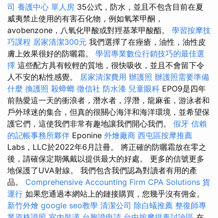
司
養護中心 單人房
35公式，防水，並且不包含目前在夏
威夷禁止使用的有害石化物，例如氧苯甲酮，
avobenzone，八氧化甲酸或對羥基苯甲酸酯。
學習按摩技
巧課程
居家清潔300元
我們選擇了在痤瘡，油性，油性皮
膚上效果很好的防曬霜。
學習專業數位行銷技巧的最佳選
擇
這些配方具有較輕的質地，很快吸收，並且不會留下令
人不安的粘性感覺。
居家清潔費用
辦護照
辦護照需要準備
什麼
換護照
殺蟑螂
徵信社
防水漆
兒童眼科
EPO9是四年
前熱愛這一天的衝浪者，潛水者，浮潛，龍麻雀，游泳者和
戶外球迷的集合，但真的很關心海洋和海洋環境，並希望保
護它們，這使我們非常有趣地讓我們開心我們。
假牙
信賴
的記帳事務所夥伴
Eponine
外燴廠商
西屯區按摩推薦
Labs，LLC於2022年6月註冊。 將正確的防曬霜放在零之
後，請確保定期佩戴以提供最大的好處。 更多的信號更多
地保護了UVA射線。 我們包含我們認為對讀者有用的產
品。
Comprehensive Accounting Firm CPA Solutions
貨
運行
如果您通過本網站上的鏈接購買，您幾乎沒有佣金。
新竹外燴
google seo教學
清潔公司
除白蟻推薦
整復師專
業資格證照
室內裝潢
台胞證申請
台中按摩排毒討論區
在