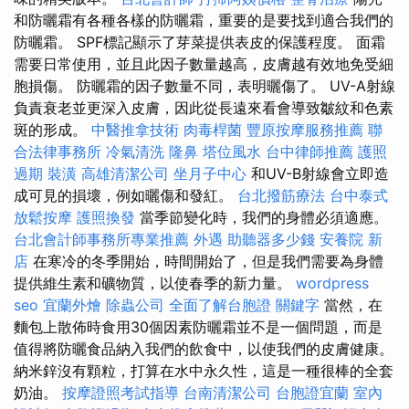
和防曬霜有各種各樣的防曬霜，重要的是要找到適合我們的
防曬霜。 SPF標記顯示了芽菜提供表皮的保護程度。 面霜
需要日常使用，並且此因子數量越高，皮膚越有效地免受細
胞損傷。 防曬霜的因子數量不同，表明曬傷了。 UV-A射線
負責衰老並更深入皮膚，因此從長遠來看會導致皺紋和色素
斑的形成。
中醫推拿技術
肉毒桿菌
豐原按摩服務推薦
聯
合法律事務所
冷氣清洗
隆鼻
塔位風水
台中律師推薦
護照
過期
裝潢
高雄清潔公司
坐月子中心
和UV-B射線會立即造
成可見的損壞，例如曬傷和發紅。
台北撥筋療法
台中泰式
放鬆按摩
護照換發
當季節變化時，我們的身體必須適應。
台北會計師事務所專業推薦
外遇
助聽器多少錢
安養院 新
店
在寒冷的冬季開始，時間開始了，但是我們需要為身體
提供維生素和礦物質，以使春季的新力量。
wordpress
seo
宜蘭外燴
除蟲公司
全面了解台胞證
關鍵字
當然，在
麵包上散佈時食用30個因素防曬霜並不是一個問題，而是
值得將防曬食品納入我們的飲食中，以使我們的皮膚健康。
納米鋅沒有顆粒，打算在水中永久性，這是一種很棒的全套
奶油。
按摩證照考試指導
台南清潔公司
台胞證宜蘭
室內