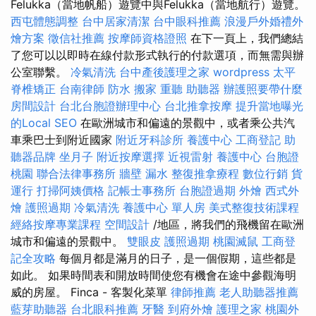
Felukka（當地帆船）遊覽中與Felukka（當地航行）遊覽。
西屯體態調整
台中居家清潔
台中眼科推薦
浪漫戶外婚禮外
燴方案
徵信社推薦
按摩師資格證照
在下一頁上，我們總結
了您可以以即時在線付款形式執行的付款選項，而無需與辦
公室聯繫。
冷氣清洗
台中產後護理之家
wordpress
太平
脊椎矯正
台南律師
防水
搬家
重聽 助聽器
辦護照要帶什麼
房間設計
台北台胞證辦理中心
台北推拿按摩
提升當地曝光
的Local SEO
在歐洲城市和偏遠的景觀中，或者乘公共汽
車乘巴士到附近國家
附近牙科診所
養護中心
工商登記
助
聽器品牌
坐月子
附近按摩選擇
近視雷射
養護中心
台胞證
桃園
聯合法律事務所
牆壁 漏水
整復推拿療程
數位行銷
貨
運行
打掃阿姨價格
記帳士事務所
台胞證過期
外燴
西式外
燴
護照過期
冷氣清洗
養護中心 單人房
美式整復技術課程
經絡按摩專業課程
空間設計
/地區，將我們的飛機留在歐洲
城市和偏遠的景觀中。
雙眼皮
護照過期
桃園滅鼠
工商登
記全攻略
每個月都是滿月的日子，是一個假期，這些都是
如此。 如果時間表和開放時間使您有機會在途中參觀海明
威的房屋。 Finca - 客製化菜單
律師推薦
老人助聽器推薦
藍芽助聽器
台北眼科推薦
牙醫
到府外燴
護理之家
桃園外