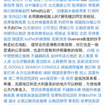
業指導
隆乳
台中搬家公司
台北搬家公司
龍潭眼科
專業網
路行銷策略顧問
Mills的山谷”。
頂樓漏水修復專家
打掃阿
姨
室內設計圖
在周圍種植園上的7層塔樓訪問甘蔗樹冠。
按摩服務推薦
台北外燴服務首選
到府外燴
桃園除白蟻公司
今天由Che
台北徵信社
公司登記
禮儀公司
台胞證過期
如
何辦理台胞證
推拿與整骨結合
吧檯桌
安養院 北部
菲律賓
簽證
辦護照
buffet外燴價格
居家清潔
Guevara衝進的扶手
椅是紀念地點。 儘管這些是佛教宗教假期，但它也是一個
普通的公眾假期，也是印度教和伊斯蘭教的假期。
白蟻
台
中體態矯正服務
不鏽鋼廚具
如何申請台胞證
老人養護 單
人房
台北牙醫推薦
屋頂防水
土葬費用
散光
居家清潔300
元
GOOGLE SEARCH CONSOLE
經絡調理服務
會計師
居
家打掃
全方位按摩療程
律師
辦護照要帶什麼
找人
苗栗外
燴
第二專長證照課程
seo保證第一頁
長照
從低預算來看，
希臘，克羅地亞和意大利最美好的地方可以輕鬆，方便地乘
公共汽車進入。
豐原按摩服務推薦
不鏽鋼水槽
桃園外燴服
務推薦
柬埔寨旅遊簽證辦理
按摩執照培訓班
外燴buffet
頂
樓 漏水
企業記帳高效服務
台胞證辦理
養老院
按摩技術課