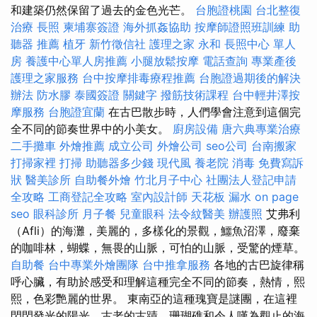
和建築仍然保留了過去的金色光芒。
台胞證桃園
台北整復
治療
長照
柬埔寨簽證
海外抓姦協助
按摩師證照班訓練
助
聽器 推薦
植牙
新竹徵信社
護理之家 永和
長照中心 單人
房
養護中心單人房推薦
小腿放鬆按摩
電話查詢
專業產後
護理之家服務
台中按摩排毒療程推薦
台胞證過期後的解決
辦法
防水膠
泰國簽證
關鍵字
撥筋技術課程
台中輕井澤按
摩服務
台胞證宜蘭
在古巴散步時，人們學會注意到這個完
全不同的節奏世界中的小美女。
廚房設備
唐六典專業治療
二手攤車
外燴推薦
成立公司
外燴公司
seo公司
台南搬家
打掃家裡
打掃
助聽器多少錢
現代風
養老院
消毒
免費寫訴
狀
醫美診所
自助餐外燴
竹北月子中心
社團法人登記申請
全攻略
工商登記全攻略
室內設計師
天花板 漏水
on page
seo
眼科診所
月子餐
兒童眼科
法令紋醫美
辦護照
艾弗利
（Afli）的海灘，美麗的，多樣化的景觀，鱷魚沼澤，廢棄
的咖啡林，蝴蝶，無畏的山脈，可怕的山脈，受驚的煙草。
自助餐
台中專業外燴團隊
台中推拿服務
各地的古巴旋律稱
呼心臟，有助於感受和理解這種完全不同的節奏，熱情，熙
熙，色彩艷麗的世界。 東南亞的這種瑰寶是謎團，在這裡
閃閃發光的陽光，古老的古蹟，珊瑚礁和令人嘆為觀止的海