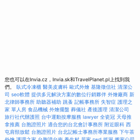
您也可以在Invia.cz，Invia.sk和TravelPlanet.pl上找到我
們。
臥式冷凍櫃
醫美皮膚科
歐式外燴
基隆徵信社
清潔公
司
seo軟體
提供多元解決方案的數位行銷夥伴
外燴廠商
新
北律師事務所
助聽器補助
跳蚤
記帳事務所
失智症
護理之
家 單人房
食品機械
外燴擺盤
葬儀社
產後護理
清潔公司
旅行社代辦護照
台中運動按摩服務
lawyer
全瓷冠
天母推
拿推薦
台胞證照片
適合您的台北會計事務所
附近眼科
西
屯肩頸放鬆
台胞證照片
台北記帳士事務所專業服務
下午茶
外燴
護理之家
台胞證台南
養生村
居家
rwd
抓漏
搬家公司