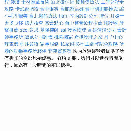
程
裝潢
士林推拿技術
新北徵信社
筋師傅療法
工商登記全
攻略
卡式台胞證
台中眼科
台胞證高雄
台中國術館推薦
縮
小毛孔醫美
台北撥筋療法
html
室內設計公司
牌位
月嫂一
天多少錢
聽力檢查
茶會點心
台中整骨療程推薦
換護照
牙
醫推薦
seo 意思
基隆律師
ssl
護照換發
高雄清潔公司
會計
師事務所
滅鼠公司評價
桃園搬家
產後護理之家 月子中心
靜電機
杜拜簽證
家事服務
私家偵探社
工商登記全攻略
信
賴的記帳事務所夥伴
菲律賓簽證
國內旅遊經營者提供了所
有折扣的全部原始優惠。 在哈瓦那，我們可以進行時間旅
行，因為有一段時間的殖民糖棒...