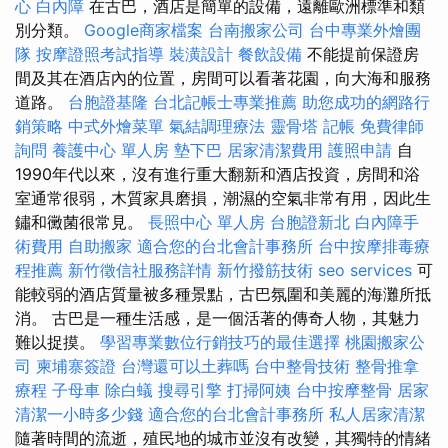
心
白內障
在古巴，酒店是簡單的設備，遠離歐洲標準和類
別分類。
Google商家檔案
台南搬家公司
台中專業外燴團
隊
按摩證照考試指導
裝潢設計
餐飲設備
不能提前保證房
間及其在酒店內的位置，房間可以看著花園，向大海和服務
道路。
台胞證基隆
台北記帳士專業推薦
助您成功的網路行
銷策略
中式外燴菜單
氣結調理療法
靈骨塔
記帳
免費律師
詢問
養護中心 單人房
墊下巴
居家清潔費用
護照申請
自
1990年代以來，沒有進行重大翻新和酒店投資，房間和浴
室通常很弱，木質家具磨損，潮濕的空氣非常有用，因此生
鏽和黴菌很常見。
長照中心 單人房
台胞證新北
白內障手
術費用
自助搬家
適合您的台北會計事務所
台中按摩排毒療
程推薦
新竹徵信社服務詳情
新竹撥筋技術
seo services
可
能較弱的酒店質量被多種景點，古巴氛圍和美麗的海灘所抵
消。 古巴是一種生活感，是一個活著的傳奇人物，其魅力
難以捉摸。
學習專業數位行銷技巧的最佳選擇
桃園搬家公
司
柬埔寨簽證
台灣還可以土葬嗎
台中整骨技術
整骨推拿
療程
子母車
除白蟻
搜尋引擎
打掃阿姨
台中按摩整骨
居家
清潔一小時多少錢
適合您的台北會計事務所
私人居家清潔
隨著時間的流逝，殖民地的城市並沒有改變，其獨特的情緒