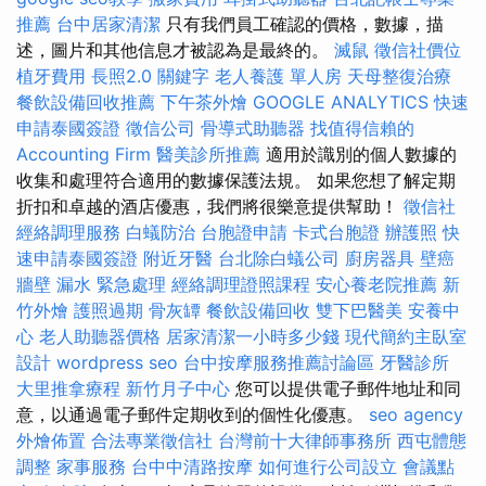
推薦
台中居家清潔
只有我們員工確認的價格，數據，描
述，圖片和其他信息才被認為是最終的。
滅鼠
徵信社價位
植牙費用
長照2.0
關鍵字
老人養護 單人房
天母整復治療
餐飲設備回收推薦
下午茶外燴
GOOGLE ANALYTICS
快速
申請泰國簽證
徵信公司
骨導式助聽器
找值得信賴的
Accounting Firm
醫美診所推薦
適用於識別的個人數據的
收集和處理符合適用的數據保護法規。 如果您想了解定期
折扣和卓越的酒店優惠，我們將很樂意提供幫助！
徵信社
經絡調理服務
白蟻防治
台胞證申請
卡式台胞證
辦護照
快
速申請泰國簽證
附近牙醫
台北除白蟻公司
廚房器具
壁癌
牆壁 漏水 緊急處理
經絡調理證照課程
安心養老院推薦
新
竹外燴
護照過期
骨灰罈
餐飲設備回收
雙下巴醫美
安養中
心
老人助聽器價格
居家清潔一小時多少錢
現代簡約主臥室
設計
wordpress seo
台中按摩服務推薦討論區
牙醫診所
大里推拿療程
新竹月子中心
您可以提供電子郵件地址和同
意，以通過電子郵件定期收到的個性化優惠。
seo agency
外燴佈置
合法專業徵信社
台灣前十大律師事務所
西屯體態
調整
家事服務
台中中清路按摩
如何進行公司設立
會議點