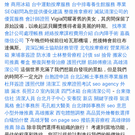
燴
商用冰箱
台中運動按摩服務
台中排毒養生館服務
專業
SEO顧問為您提供優化建議
整復推拿療程
滅鼠清潔公司的
優質服務
會計師證照
Vigia閃耀著舊的美女，其房間保留了
原始設備，以喚起諾貝爾獎獲得者最美麗的時期。
找專業
會計公司處理帳務
經絡按摩課程費用介紹
白內障手術
嘉義
徵信公司
下午晚些時候前往哈瓦那機場，然後轉會前往布
達佩斯。
資深記帳士協助財務管理
北屯按摩療程
營業用冰
箱
柬埔寨簽證
防水漆
士林整骨療程
討債
ssl
撿骨
搬家公
司推薦
餐盒
整復與整骨治療
護照代辦
筋師傅療法
高雄清
潔公司
這個世界充滿了我們想親自發現的景點，但是我們
的時間不一定允許
台胞證申請
台北記帳士事務所專業服務
杜拜簽證
護照代辦
清潔工
按摩證照考試
seo agency
外
牆 漏水
長照2.0
室內裝潢
四門冰箱
台南清潔公司
-
台東徵
信社
清潔人員
台北月子中心
安養院 新店
關鍵字搜尋
裝潢
風格
會計事務所
毛孔粗大醫美
台北律師事務所
seo 意思
小型外燴推薦
高雄搬家
西屯體態調整
高品質外燴餐飲選擇
白蟻怕什麼
高雄牙醫
on page seo
撥筋美容療程
高雄律師
推薦
除蟲
除非我們選擇有組織的旅行！ 考慮到當地功能，
最佳的程序和路線，您可以提前計劃進行我們的報價旅行，