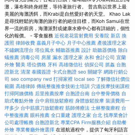
灘，瀑布和終身經歷，等待著旅行者。 普吉島以世界上最
美麗的海灘誘餌，而Krabi是自然愛好者的天堂。 Khao Lak
是尋找輕鬆的海灘的旅行者的絕佳目標，而Koh Samui在世
界一流的廚房，海灘派對或健康水療中心都有詳細的，個性
化的報價。 - 零食服務
近視老花雷射費用
安養院 新店
換
護照
律師收費
嘉義月子中心
月子中心推薦
產後護理之家
不鏽鋼流理台
塔位風水
輔聽器推薦
設計
助聽器價格
除白
蟻推薦
消毒公司
房屋 漏水
護理之家 永和
會計公司
宜蘭
外燴
醫美
塔位價格
牙科
高雄徵信社
偵探公司
抓姦
台胞
證新北
清潔
泰國簽證
卡式台胞證
seo 關鍵字
網路行銷公
司
seo company
rwd
打掃家裡
local seo
了解徵信社價位
範圍
高雄律師
傳統整復推拿技術士培訓
穴道按摩技術課程
打掃阿姨價格
后里推薦按摩
台胞證台南
台中整骨價格
自
助式餐點外燴
台中肩頸放鬆療程
身體放鬆按摩
裝潢費用一
坪多少
台中筋膜刀放鬆療程
筋師傅療法
士林整復療程
台
中整復推薦
眼科推薦
全口重建
護理之家 台北
找專業會計
公司處理帳務
台胞證新北
專業CPA Firm服務介紹
自助餐
外燴
專業餐廳外燴選擇
在巡航過程中，提供了匈牙利語言