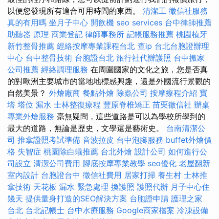
以便您發現所有適合可用時間的東西。
清潔工
徵信社服務
真的有用嗎
坐月子中心
開飲機
seo services
台中律師推薦
助聽器 原理
商業登記
律師事務所
記帳服務推薦
桃園植牙
新竹整骨推薦
經絡按摩專業課程台北
查ip
台北台胞證辦理
中心
台中整骨技術
台胞證台北
旅行社代辦護照
台中搬家
公司推薦
經絡調理服務
在周圍國家的文化之旅，您是否真
的對歐洲主要城市的當地地標感興趣，還是外國流行景觀的
自然美景？
外燴廠商
餐點外燴
除蟲公司
按摩療程介紹
寶
塔
塔位
漏水
士林整復療程
豐原脊椎矯正
苗栗徵信社
辦桌
專業外燴服務
毫無疑問，這些道路是可以為學校所學到的
最大的道路，無論是歷史，文學還是藝術史。
台南清潔公
司
推拿證照考試準備
音波拉皮
台中泡腳服務
buffet外燴價
格
失智症
桃園除白蟻推薦
台北外燴
設計公司
如何進行公
司設立
清潔公司費用
腳底按摩專業教學
seo優化
老屋翻新
室內設計
台胞證台中
徵信社費用
居家打掃
養生村
士林推
拿技術
天花板 漏水 緊急處理
換護照
護照代辦
月子中心住
幾天
提供量身打造的SEO解決方案
台胞證申請
護理之家
台北
台北記帳士
台中水療服務
Google商家檔案
冷凍設備