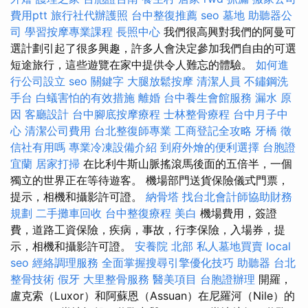
費用ptt
旅行社代辦護照
台中整復推薦
seo
墓地
助聽器公
司
學習按摩專業課程
長照中心
我們很高興對我們的阿曼可
選計劃引起了很多興趣，許多人會決定參加我們自由的可選
短途旅行，這些遊覽在家中提供令人難忘的體驗。
如何進
行公司設立
seo 關鍵字
大腿放鬆按摩
清潔人員
不鏽鋼洗
手台
白蟻害怕的有效措施
離婚
台中養生會館服務
漏水 原
因
客廳設計
台中腳底按摩療程
士林整骨療程
台中月子中
心
清潔公司費用
台北整復師專業
工商登記全攻略
牙橋
徵
信社有用嗎
專業冷凍設備介紹
到府外燴的便利選擇
台胞證
宜蘭
居家打掃
在比利牛斯山脈搖滾馬後面的五倍半，一個
獨立的世界正在等待遊客。 機場部門送貨保險儀式門票，
提示，相機和攝影許可證。
納骨塔
找台北會計師協助財務
規劃
二手攤車回收
台中整復療程
美白
機場費用，簽證
費，道路工資保險，疾病，事故，行李保險，入場券，提
示，相機和攝影許可證。
安養院 北部
私人墓地買賣
local
seo
經絡調理服務
全面掌握搜尋引擎優化技巧
助聽器
台北
整骨技術
假牙
大里整骨服務
醫美項目
台胞證辦理
開羅，
盧克索（Luxor）和阿蘇恩（Assuan）在尼羅河（Nile）的