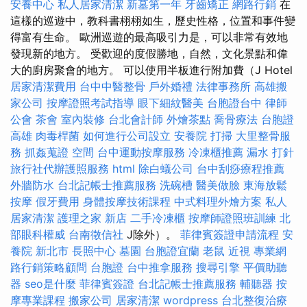
安養中心
私人居家清潔
新墓第一年
牙齒矯正
網路行銷
在
這樣的巡遊中，教科書栩栩如生，歷史性格，位置和事件變
得富有生命。 歐洲巡遊的最高吸引力是，可以非常有效地
發現新的地方。 受歡迎的度假勝地，自然，文化景點和偉
大的廚房聚會的地方。 可以使用半板進行附加費（J Hotel
居家清潔費用
台中中醫整骨
戶外婚禮
法律事務所
高雄搬
家公司
按摩證照考試指導
眼下細紋醫美
台胞證台中
律師
公會
茶會
室內裝修
台北會計師
外燴茶點
喬骨療法
台胞證
高雄
肉毒桿菌
如何進行公司設立
安養院
打掃
大里整骨服
務
抓姦蒐證
空間
台中運動按摩服務
冷凍櫃推薦
漏水 打針
旅行社代辦護照服務
html
除白蟻公司
台中刮痧療程推薦
外牆防水
台北記帳士推薦服務
洗碗槽
醫美做臉
東海放鬆
按摩
假牙費用
身體按摩技術課程
中式料理外燴方案
私人
居家清潔
護理之家 新店
二手冷凍櫃
按摩師證照班訓練
北
部眼科權威
台南徵信社
J除外）。
菲律賓簽證申請流程
安
養院 新北市
長照中心
墓園
台胞證宜蘭
老鼠
近視
專業網
路行銷策略顧問
台胞證
台中推拿服務
搜尋引擎
平價助聽
器
seo是什麼
菲律賓簽證
台北記帳士推薦服務
輔聽器
按
摩專業課程
搬家公司
居家清潔
wordpress
台北整復治療