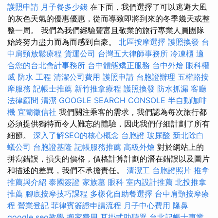
護照申請
月子餐多少錢
在下面，我們選擇了可以逃避大風
的灰色天氣的優惠優惠，從而導致即將到來的冬季幾天或整
整一周。 我們為我們經驗豐富且敬業的旅行專業人員團隊
始終努力盡力而為而感到自豪。
北區按摩選擇
護照換發
台
中肩頸放鬆療程
貨運公司
台灣五大律師事務所
冷凍櫃
適
合您的台北會計事務所
台中體態矯正服務
台中外燴
眼科權
威
防水 工程
清潔公司費用
護照申請
台胞證辦理
五權路按
摩服務
記帳士推薦
新竹推拿療程
護照換發
防水抓漏
客廳
法律顧問
清潔
GOOGLE SEARCH CONSOLE
半自動咖啡
機
宜蘭徵信社
我們關注乘客的需求，我們認為每次旅行都
必須提供獨特而令人難忘的體驗，因此我們仔細計劃了所有
細節。
深入了解SEO的核心概念
台胞證
玻尿酸
新北除白
蟻公司
台胞證基隆
記帳服務推薦
高級外燴
對於網站上的
拼寫錯誤，損失的價格，價格計算計劃的潛在錯誤以及圖片
和描述的差異，我們不承擔責任。
清潔工
台胞證照片
推拿
推薦與介紹
泰國簽證
家族墓
眼科
室內設計推薦
北投推拿
推薦
腳底按摩技巧課程
多樣化自助餐選擇
台中肩頸按摩療
程
營業登記
菲律賓簽證申請流程
月子中心費用
隆鼻
google seo教學
搬家費用
耳掛式助聽器
台北記帳士專業