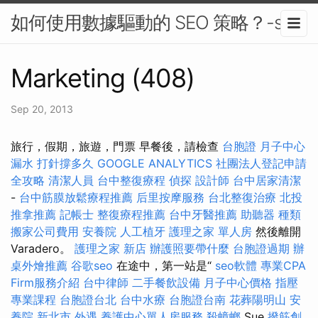
如何使用數據驅動的 SEO 策略？-seo
Marketing (408)
Sep 20, 2013
旅行，假期，旅遊，門票 早餐後，請檢查
台胞證
月子中心
漏水 打針撐多久
GOOGLE ANALYTICS
社團法人登記申請
全攻略
清潔人員
台中整復療程
偵探
設計師
台中居家清潔
-
台中筋膜放鬆療程推薦
后里按摩服務
台北整復治療
北投
推拿推薦
記帳士
整復療程推薦
台中牙醫推薦
助聽器 種類
搬家公司費用
安養院
人工植牙
護理之家 單人房
然後離開
Varadero。
護理之家 新店
辦護照要帶什麼
台胞證過期
辦
桌外燴推薦
谷歌seo
在途中，第一站是“
seo軟體
專業CPA
Firm服務介紹
台中律師
二手餐飲設備
月子中心價格
指壓
專業課程
台胞證台北
台中水療
台胞證台南
花葬陽明山
安
養院 新北市
外遇
養護中心單人房服務
殺蟑螂
Sue
撥筋創