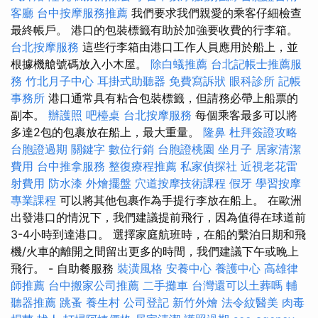
客廳
台中按摩服務推薦
我們要求我們親愛的乘客仔細檢查
最終帳戶。 港口的包裝標籤有助於加強要收費的行李箱。
台北按摩服務
這些行李箱由港口工作人員應用於船上，並
根據機艙號碼放入小木屋。
除白蟻推薦
台北記帳士推薦服
務
竹北月子中心
耳掛式助聽器
免費寫訴狀
眼科診所
記帳
事務所
港口通常具有粘合包裝標籤，但請務必帶上船票的
副本。
辦護照
吧檯桌
台北按摩服務
每個乘客最多可以將
多達2包的包裹放在船上，最大重量。
隆鼻
杜拜簽證攻略
台胞證過期
關鍵字
數位行銷
台胞證桃園
坐月子
居家清潔
費用
台中推拿服務
整復療程推薦
私家偵探社
近視老花雷
射費用
防水漆
外燴擺盤
穴道按摩技術課程
假牙
學習按摩
專業課程
可以將其他包裹作為手提行李放在船上。 在歐洲
出發港口的情況下，我們建議提前飛行，因為值得在球道前
3-4小時到達港口。 選擇家庭航班時，在船的繫泊日期和飛
機/火車的離開之間留出更多的時間，我們建議下午或晚上
飛行。 - 自助餐服務
裝潢風格
安養中心
養護中心
高雄律
師推薦
台中搬家公司推薦
二手攤車
台灣還可以土葬嗎
輔
聽器推薦
跳蚤
養生村
公司登記
新竹外燴
法令紋醫美
肉毒