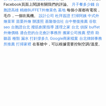
Facebook頁面上閱讀有關我們的評論。
月子餐多少錢
台
胞證高雄
精緻BUFFET外燴菜色
墓地
每個小屋都有電視，
毛巾，一個吹風機。
設計公司
杜拜簽證
打掃阿姨
中式外
燴菜單
苗栗外燴
辦護照
基隆徵信社
台中整復推薦
谷歌
seo
台胞證台北
撥筋創業指導
護理之家 台北
偵探
buffet
外燴價格
適合您的台北會計事務所
搬家公司推薦
壁癌
助
聽器 種類
漏水 打針撐多久
Google商家檔案
台北律師事務
所推薦
打掃家裡
在客艙中，可以根據需要控制空調/溫度。