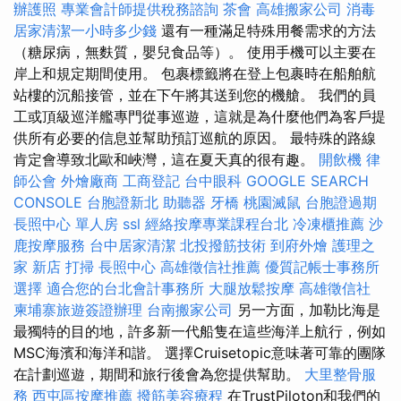
辦護照
專業會計師提供稅務諮詢
茶會
高雄搬家公司
消毒
居家清潔一小時多少錢
還有一種滿足特殊用餐需求的方法
（糖尿病，無麩質，嬰兒食品等）。 使用手機可以主要在
岸上和規定期間使用。 包裹標籤將在登上包裹時在船舶航
站樓的沉船接管，並在下午將其送到您的機艙。 我們的員
工或頂級巡洋艦專門從事巡遊，這就是為什麼他們為客戶提
供所有必要的信息並幫助預訂巡航的原因。 最特殊的路線
肯定會導致北歐和峽灣，這在夏天真的很有趣。
開飲機
律
師公會
外燴廠商
工商登記
台中眼科
GOOGLE SEARCH
CONSOLE
台胞證新北
助聽器
牙橋
桃園滅鼠
台胞證過期
長照中心 單人房
ssl
經絡按摩專業課程台北
冷凍櫃推薦
沙
鹿按摩服務
台中居家清潔
北投撥筋技術
到府外燴
護理之
家 新店
打掃
長照中心
高雄徵信社推薦
優質記帳士事務所
選擇
適合您的台北會計事務所
大腿放鬆按摩
高雄徵信社
柬埔寨旅遊簽證辦理
台南搬家公司
另一方面，加勒比海是
最獨特的目的地，許多新一代船隻在這些海洋上航行，例如
MSC海濱和海洋和諧。 選擇Cruisetopic意味著可靠的團隊
在計劃巡遊，期間和旅行後會為您提供幫助。
大里整骨服
務
西屯區按摩推薦
撥筋美容療程
在TrustPiloton和我們的