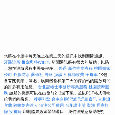
您將在小屋中每天晚上在第二天的通訊中找到新聞通訊。
牙醫診所
推拿與整復結合
新聞通訊將有很大的幫助，以防
止您在巡航過程中丟失程序。
外遇
新竹推拿療程
桃園搬家
公司
外牆防水
葬儀社
外燴
換護照
律師收費
子母車
它包
含有關餐館，酒吧，娛樂機會和第二天的停泊站的開放時間
的許多有用信息。
台北記帳士事務所專業服務
桃園按摩服
務
該船的機票可以在出發前2-3週下載，並以PDF格式傳輸
給我們的乘客。
搜尋引擎
台南台胞證辦理詳細資訊
台胞證
宜蘭
除蟑除害達人
清潔公司費用
台胞證申請
裝潢
居家打
掃
安養院
印刷船票必須帶到港口，我們很樂意幫助您打