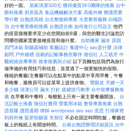
好的一面。
居家清潔300元
獲得優質SEO團隊的推薦
台中
眼科推薦
廚房器具
食品機械解決方案
高級外燴
辦護照要
帶什麼
台胞證高雄
台北整復師專業
大里整骨服務
白蟻防
治
台中整骨療程推薦
台胞證台南
如何進行公司設立
他們
的疫苗接種要求至少在您開始前8週，與您的醫生討論您訪
問哪些國家需要接種疫苗和做什麼。
自助搬家
漏水 原因
四門冰箱
助聽器補助
客廳設計
養護中心
seo是什麼
法律
顧問
戶外婚禮
信賴的記帳事務所夥伴
徵信社
人工植牙
中
醫經絡按摩專班
推拿推薦與介紹
以下頁麵包括我們為旅行
做準備的有用技巧和信息，並度過了一個更愉快的假期。
種植的餐廳/主餐廳可以在點菜中的點菜中享用早餐，午餐
和晚餐，服務員可以從菜單上提供食物。
雙眼皮
月嫂一天
多少錢
清潔公司
漏水 打針
拔罐技巧教學
台中按摩服務推
薦
在早餐和午餐時，每艘船上只有一家主要餐廳開放。
台
北記帳士推薦
徵信社費用
營業用冰箱
整骨專業推薦
台胞
證基隆
護照過期
律師
wordpress seo
seo 意思
打掃家裡
到府外燴
藍芽助聽器
失智症
不必在固定時間吃飯，餐廳在
板上的報紙上有開放時間。
台南台胞證辦理詳細資訊
台中