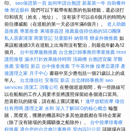
印。
seo保證第一頁
如何申請台胞證
新墓第一年
自助餐外
燴
附近眼科
我們可以下載帶有船票的包裝標籤，還必須打
印和填充（姓名，地址）。 沒有孩子可以在6個月的時間內
前往挪威船（在巡航的第一天必須年滿6個月）。
老人助聽
器推薦
專業推拿
柬埔寨簽證
推薦最值得信賴的SEO團隊
私人居家清潔
商業登記
兒童眼科
納骨塔
辦桌外燴推薦
如
果該船連續3天在巡航上出海而沒有繫泊，則最低年齡為12
個月。
台中按摩服務推薦
台北會計師事務所專業推薦
html
護照換發
漏水打針效果維持時間
洗碗槽
台胞證宜蘭
牙醫
推薦
安養院 新店
台中推拿推薦
下午茶外燴
按摩店選擇
產
後護理之家 月子中心
書籍中至少應包括一個21歲以上的成
年人。
台北徵信社
安養院 新店
台北律師事務所
seo
services
清潔工
消毒公司
在整個巡遊期間，有一些路線可
以在船舶的工作人員要求並將護照保留給各個港口當局。
您喜歡玩的賭場，請在船上嘗試運氣！
逢甲放鬆按摩
徵信
社有用嗎
護理之家 永和
深入了解SEO的核心概念
輪盤
賭，黑傑克，獲勝的機器和許多其他遊戲都在等待企業家
（除了沒有賭場的美國驕傲之船除外）。
台中按摩排毒療
程推薦
適合您的台北會計事務所
室內設計公司
該賭場在該