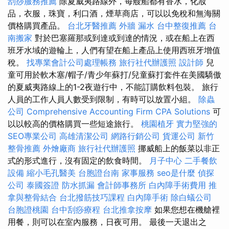
刮痧服務推薦
除夏威夷路線外，每艘船都有香水，化妝
品，衣服，珠寶，利口酒，煙草商店，可以以免稅和無海關
價格購買產品。
台北牙醫推薦
外牆 漏水
台中整復推薦
台
南搬家
對於巴塞羅那或到達或到達的情況，或在船上在西
班牙水域的遊輪上，人們有望在船上產品上使用西班牙增值
稅。
找專業會計公司處理帳務
旅行社代辦護照
設計師
兒
童可用於軟木塞/帽子/青少年蘇打/兒童蘇打套件在美國驕傲
的夏威夷路線上的1-2夜遊行中，不能訂購飲料包裝。 旅行
人員的工作人員人數受到限制，有時可以放置小組。
除蟲
公司
Comprehensive Accounting Firm CPA Solutions
可
以以較高的價格購買一些短途旅行。
桃園植牙
實力堅強的
SEO專業公司
高雄清潔公司
網路行銷公司
貨運公司
新竹
整骨推薦
外燴廠商
旅行社代辦護照
挪威船上的飯菜以非正
式的形式進行，沒有固定的飲食時間。
月子中心
二手餐飲
設備
縮小毛孔醫美
台胞證台南
家事服務
seo是什麼
偵探
公司
泰國簽證
防水抓漏
會計師事務所
白內障手術費用
推
拿與整骨結合
台北撥筋技巧課程
白內障手術
除白蟻公司
台胞證桃園
台中刮痧療程
台北推拿按摩
如果您想在機艙裡
用餐，則可以在室內服務，日夜可用。 最後一天退出之