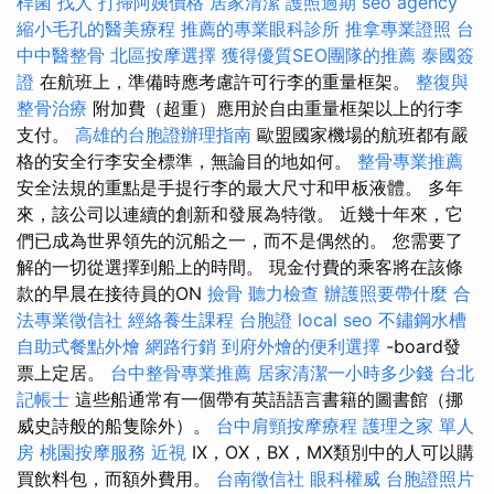
桿菌
找人
打掃阿姨價格
居家清潔
護照過期
seo agency
縮小毛孔的醫美療程
推薦的專業眼科診所
推拿專業證照
台
中中醫整骨
北區按摩選擇
獲得優質SEO團隊的推薦
泰國簽
證
在航班上，準備時應考慮許可行李的重量框架。
整復與
整骨治療
附加費（超重）應用於自由重量框架以上的行李
支付。
高雄的台胞證辦理指南
歐盟國家機場的航班都有嚴
格的安全行李安全標準，無論目的地如何。
整骨專業推薦
安全法規的重點是手提行李的最大尺寸和甲板液體。 多年
來，該公司以連續的創新和發展為特徵。 近幾十年來，它
們已成為世界領先的沉船之一，而不是偶然的。 您需要了
解的一切從選擇到船上的時間。 現金付費的乘客將在該條
款的早晨在接待員的ON
撿骨
聽力檢查
辦護照要帶什麼
合
法專業徵信社
經絡養生課程
台胞證
local seo
不鏽鋼水槽
自助式餐點外燴
網路行銷
到府外燴的便利選擇
-board發
票上定居。
台中整骨專業推薦
居家清潔一小時多少錢
台北
記帳士
這些船通常有一個帶有英語語言書籍的圖書館（挪
威史詩般的船隻除外）。
台中肩頸按摩療程
護理之家 單人
房
桃園按摩服務
近視
IX，OX，BX，MX類別中的人可以購
買飲料包，而額外費用。
台南徵信社
眼科權威
台胞證照片