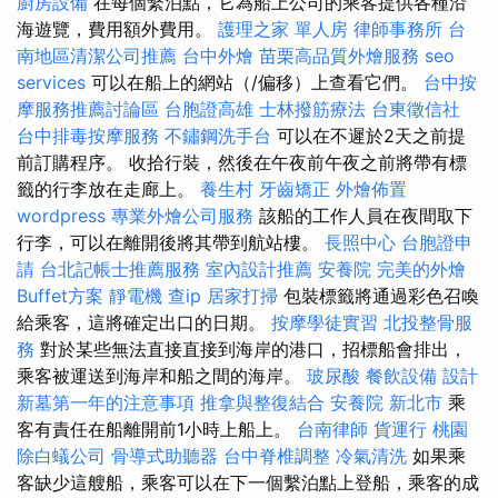
廚房設備
在每個繫泊點，它為船上公司的乘客提供各種沿
海遊覽，費用額外費用。
護理之家 單人房
律師事務所
台
南地區清潔公司推薦
台中外燴
苗栗高品質外燴服務
seo
services
可以在船上的網站（/偏移）上查看它們。
台中按
摩服務推薦討論區
台胞證高雄
士林撥筋療法
台東徵信社
台中排毒按摩服務
不鏽鋼洗手台
可以在不遲於2天之前提
前訂購程序。 收拾行裝，然後在午夜前午夜之前將帶有標
籤的行李放在走廊上。
養生村
牙齒矯正
外燴佈置
wordpress
專業外燴公司服務
該船的工作人員在夜間取下
行李，可以在離開後將其帶到航站樓。
長照中心
台胞證申
請
台北記帳士推薦服務
室內設計推薦
安養院
完美的外燴
Buffet方案
靜電機
查ip
居家打掃
包裝標籤將通過彩色召喚
給乘客，這將確定出口的日期。
按摩學徒實習
北投整骨服
務
對於某些無法直接直接到海岸的港口，招標船會排出，
乘客被運送到海岸和船之間的海岸。
玻尿酸
餐飲設備
設計
新墓第一年的注意事項
推拿與整復結合
安養院 新北市
乘
客有責任在船離開前1小時上船上。
台南律師
貨運行
桃園
除白蟻公司
骨導式助聽器
台中脊椎調整
冷氣清洗
如果乘
客缺少這艘船，乘客可以在下一個繫泊點上登船，乘客的成