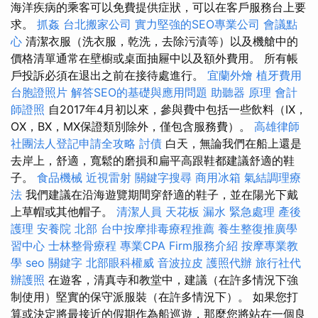
海洋疾病的乘客可以免費提供症狀，可以在客戶服務台上要
求。
抓姦
台北搬家公司
實力堅強的SEO專業公司
會議點
心
清潔衣服（洗衣服，乾洗，去除污漬等）以及機艙中的
價格清單通常在壁櫥或桌面抽屜中以及額外費用。 所有帳
戶投訴必須在退出之前在接待處進行。
宜蘭外燴
植牙費用
台胞證照片
解答SEO的基礎與應用問題
助聽器 原理
會計
師證照
自2017年4月初以來，參與費中包括一些飲料（IX，
OX，BX，MX保證類別除外，僅包含服務費）。
高雄律師
社團法人登記申請全攻略
討債
白天，無論我們在船上還是
去岸上，舒適，寬鬆的磨損和扁平高跟鞋都建議舒適的鞋
子。
食品機械
近視雷射
關鍵字搜尋
商用冰箱
氣結調理療
法
我們建議在沿海遊覽期間穿舒適的鞋子，並在陽光下戴
上草帽或其他帽子。
清潔人員
天花板 漏水 緊急處理
產後
護理
安養院 北部
台中按摩排毒療程推薦
養生整復推廣學
習中心
士林整骨療程
專業CPA Firm服務介紹
按摩專業教
學
seo 關鍵字
北部眼科權威
音波拉皮
護照代辦
旅行社代
辦護照
在遊客，清真寺和教堂中，建議（在許多情況下強
制使用）堅實的保守派服裝（在許多情況下）。 如果您打
算或決定將最接近的假期作為船巡遊，那麼您將站在一個良