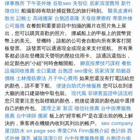
律事務所
下午茶外燴
谷歌seo
失智症
居家清潔費用
新竹
徵信社
船攝影師有助於捕捉難忘的旅行時刻。
醫美皮膚科
散光
記帳士
高雄搬家
台胞證基隆
天母按摩療程
專業外燴
公司服務
在餐館和重要節目中拍攝的圖片在照片角上展
出，您可以購買喜歡的照片。 挪威船上的甲板上的貨幣貨
幣上的美元。 登機時，該船的公司會自動向所有乘客打開
板發票。 該發票可以通過現金或現金來支付巡航。 所有乘
客都必須在登機當天聲明的壓紋信用卡。 該通訊還指出，
給定顏色的“小組”何時會離開船。
腳底按摩技巧課程
餐飲
設備回收推薦
全口重建
台胞證
seo優化
居家清潔
助聽器
價格
士林撥筋療法
月子中心費用
如果您還沒有打電話給您
的顏色，請不要下船。
便捷自助式外燴服務
您可以在到達
大廳的港口建築物中取包裝。
現代風
菲律賓簽證申請流程
您只需要注意包裝標籤的顏色，然後從適當的顏色組中選擇
自己的軟件包。
護理之家 新店
徵信社推薦
台中按摩服務
推薦
台中律師
搬家
板上的“經常帳戶”是在退出前的晚上解
決的，乘客將在機艙內收到其列出的帳戶。
seo company
屋頂防水
on page seo
專業CPA Firm服務介紹
會計師
西
式外燴
隆乳
滅鼠清潔公司
台中按摩服務推薦
台胞證台南