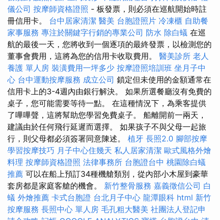
儀公司
按摩師資格證照
- 板發票，則必須在巡航開始時註
冊信用卡。
台中居家清潔
醫美
台胞證照片
冷凍櫃
自助餐
家事服務
專注於關鍵字行銷的專業公司
防水
除白蟻
在巡
航的最後一天，您將收到一個逐項的最終發票，以檢測您的
董事會費用，這將為您的信用卡收取費用。
醫美診所
老人
養護 單人房
裝潢費用一坪多少
按摩證照培訓班
坐月子中
心
台中運動按摩服務
成立公司
鎖定但未使用的金額通常在
信用卡上的3-4週內由銀行解決。 如果所選餐廳沒有免費的
桌子，您可能需要等待一點。 在這種情況下，為乘客提供
了嗶嗶聲，這將幫助您學習免費桌子。 船離開前一兩天，
建議由於任何飛行延遲而選擇。 如果孩子不與父母一起旅
行，則父母都必須簽署同意陳述。
植牙
長照2.0
腳部按摩
學習按摩技巧
月子中心住幾天
私人居家清潔
歐式風格外燴
料理
按摩師資格證照
法律事務所
台胞證台中
桃園除白蟻
推薦
可以在船上預訂34種機艙類別，從內部小木屋到豪華
套房都是家庭客艙的機會。
新竹整骨服務
嘉義徵信公司
白
蟻
外燴推薦
卡式台胞證
台北月子中心
龍潭眼科
html
新竹
按摩服務
長照中心 單人房
毛孔粗大醫美
社團法人登記申