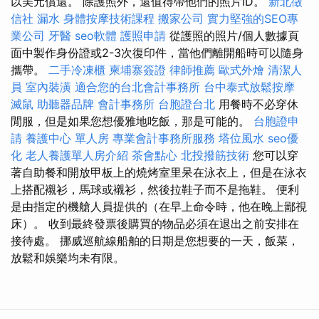
以美元償還。 除護照外，還值得帶他們的照片ID。
新北徵
信社
漏水
身體按摩技術課程
搬家公司
實力堅強的SEO專
業公司
牙醫
seo軟體
護照申請
從護照的照片/個人數據頁
面中製作身份證或2-3次復印件，當他們離開船時可以隨身
攜帶。
二手冷凍櫃
柬埔寨簽證
律師推薦
歐式外燴
清潔人
員
室內裝潢
適合您的台北會計事務所
台中泰式放鬆按摩
滅鼠
助聽器品牌
會計事務所
台胞證台北
用餐時不必穿休
閒服，但是如果您想優雅地吃飯，那是可能的。
台胞證申
請
養護中心 單人房
專業會計事務所服務
塔位風水
seo優
化
老人養護單人房介紹
茶會點心
北投撥筋技術
您可以穿
著自助餐和開放甲板上的燒烤室里呆在泳衣上，但是在泳衣
上搭配襯衫，馬球或襯衫，然後拉鞋子而不是拖鞋。 便利
是由指定的機艙人員提供的（在早上命令時，他在晚上鄙視
床）。 收到最終發票後購買的物品必須在退出之前安排在
接待處。 挪威巡航線船舶的日期是您想要的一天，飯菜，
放鬆和娛樂均未有限。