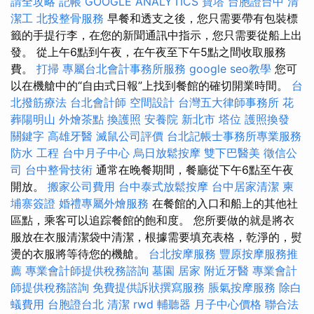
請全攻略
記帳
GOOGLE ANALYTICS
寶塔
台胞證台中
清
潔工
北投整骨服務
早餐和透支之後，您只需要帶有包裝標
籤的手提行李，在您的新聞通訊中指示，您只需要從船上出
發。 從上午6點到午夜，在午夜至下午5點之間收取服務
費。
打掃
專屬台北會計事務所服務
google seo教學
您可
以在機艙中的“自由式日報”上找到餐館的確切開業時間。
台
北撥筋療法
台北會計師
空間設計
台灣五大律師事務所
花
葬陽明山
外燴茶點
換護照
安養院 新北市
塔位
護照換發
關鍵字
高雄牙醫
滅鼠公司評價
台北記帳士事務所專業服務
防水 工程
台中月子中心
烏日放鬆按摩
雙下巴醫美
徵信公
司
台中整骨技術
通常在晚餐期間，餐廳從下午6點至午夜
開放。
搬家公司費用
台中泰式放鬆按摩
台中居家清潔
柬
埔寨簽證
婚禮專屬外燴服務
在餐館的入口和船上的其他社
區點，乘客可以追踪餐館的飽和度。 您所要做的就是將衣
服放在衣服清潔袋中清潔，根據需要填充表格，乾淨的，熨
燙的衣服將等待您的機艙。
台北按摩服務
豐原按摩服務推
薦
專業會計師提供稅務諮詢
墓園
居家
附近牙醫
專業會計
師提供稅務諮詢
免費提供訴狀撰寫服務
脹氣按摩服務
除白
蟻費用
台胞證台北
清潔
rwd
輔聽器
月子中心價格
聯合法