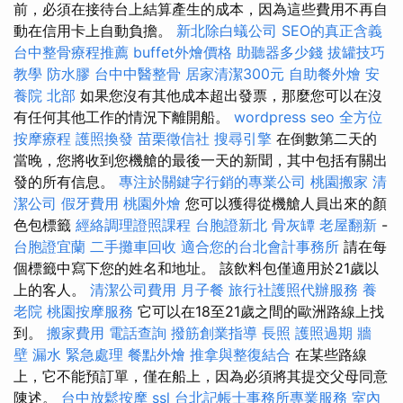
前，必須在接待台上結算產生的成本，因為這些費用不再自
動在信用卡上自動負擔。
新北除白蟻公司
SEO的真正含義
台中整骨療程推薦
buffet外燴價格
助聽器多少錢
拔罐技巧
教學
防水膠
台中中醫整骨
居家清潔300元
自助餐外燴
安
養院 北部
如果您沒有其他成本超出發票，那麼您可以在沒
有任何其他工作的情況下離開船。
wordpress seo
全方位
按摩療程
護照換發
苗栗徵信社
搜尋引擎
在倒數第二天的
當晚，您將收到您機艙的最後一天的新聞，其中包括有關出
發的所有信息。
專注於關鍵字行銷的專業公司
桃園搬家
清
潔公司
假牙費用
桃園外燴
您可以獲得從機艙人員出來的顏
色包標籤
經絡調理證照課程
台胞證新北
骨灰罈
老屋翻新
-
台胞證宜蘭
二手攤車回收
適合您的台北會計事務所
請在每
個標籤中寫下您的姓名和地址。 該飲料包僅適用於21歲以
上的客人。
清潔公司費用
月子餐
旅行社護照代辦服務
養
老院
桃園按摩服務
它可以在18至21歲之間的歐洲路線上找
到。
搬家費用
電話查詢
撥筋創業指導
長照
護照過期
牆
壁 漏水 緊急處理
餐點外燴
推拿與整復結合
在某些路線
上，它不能預訂單，僅在船上，因為必須將其提交父母同意
陳述。
台中放鬆按摩
ssl
台北記帳士事務所專業服務
室內