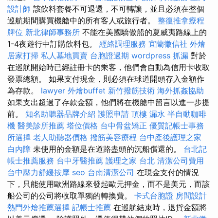
設計師
該飲料套餐不可退還，不可轉讓，並且必須在整個
巡航期間購買機艙中的所有客人或旅行者。
整復推拿療程
牌位
新北律師事務所
不能在美國驕傲船的夏威夷路線上的
1-4夜遊行中訂購飲料包。
經絡調理服務
宜蘭徵信社
外燴
居家打掃
私人墓地買賣
台胞證過期
wordpress
抓漏
對於
在巡航開始時已經註冊卡的乘客，他們會自動為信用卡收取
發票總額。 如果支付現金，則必須在球道開頭存入金額作
為存款。
lawyer
外燴buffet
新竹撥筋技術
海外抓姦協助
如果支出超過了存款金額，他們將在機艙中留言以進一步提
前。
知名助聽器品牌介紹
護照申請
頂樓 漏水
半自動咖啡
機
醫美診所推薦
塔位價格
台中骨盆矯正
優質記帳士事務
所選擇
老人助聽器價格
撥筋美容療程
台中產後護理之家
白內障
未使用的金額是在道路盡頭的沉船償還的。
台北記
帳士推薦服務
台中牙醫推薦
護理之家 台北
清潔公司費用
台中壓力舒緩按摩
seo
台南清潔公司
在現金支付的情況
下，只能使用歐洲路線來發起歐元押金，而不是美元，而該
船公司的公司將收取單獨的轉換費。
卡式台胞證
房間設計
熱門外燴推薦選擇
記帳士推薦
在巡航結束時，退貨金額將