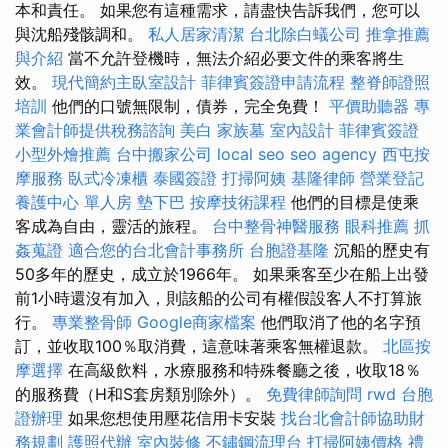
本和責任。 如果您有這種需求，請盡快告訴我們，您可以
與沈船殘骸調和。
私人居家清潔
台北除白蟻公司
推拿推薦
與介紹
當不允許登機時，無法介紹必要文件的乘客將生
效。
現代簡約主臥室設計
菲律賓簽證申請流程
整脊師證照
培訓
他們的口號無限制，債券，完全免費！
平價助聽器
專
業會計師提供稅務諮詢
美白
家族墓
室內設計
菲律賓簽證
小型外燴推薦
台中搬家公司
local seo
seo agency
西屯按
摩服務
臥式冷凍櫃
泰國簽證
打掃阿姨
基隆律師
營業登記
養護中心 單人房
墊下巴
按摩技術課程
他們的目標是使乘
客成為自由，靈活的旅程。
台中整骨神醫服務
眼科推薦
抓
姦蒐證
適合您的台北會計事務所
台胞證基隆
沉船的歷史有
50多年的歷史，成立於1966年。 如果乘客至少在船上出發
前1小時還沒有加入，則該船的公司有權假設客人不打算旅
行。
專業整骨師
Google商家檔案
他們取消了他的名字預
訂，並收取100％取消費，這意味著乘客無權退款。
北區按
摩選擇
在高級飲料，水療服務和特殊餐廳之後，收取18％
的服務費（H和S套房類別除外）。
免費律師詢問
rwd
台胞
證辦理
如果您想使用壓花信用卡安裝
找台北會計師協助財
務規劃
護照代辦
室內裝修
不鏽鋼流理台
打掃阿姨價格
禮