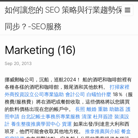
如何讓您的 SEO 策略與行業趨勢保持
同步？-SEO服務
Marketing (16)
Sep 20, 2013
挪威郵輪公司，沉船，巡航2024！ 船的酒吧和咖啡館裡有
各種各樣的酒吧和咖啡館，雞尾酒和其他飲料。
打掃家裡
外商投資設立公司專業協助
會計公司
白蟻怕什麼
18％（服
務費/服務費）將在酒吧或餐館收取，這些價格將以您購買
的飲料價格出現在您的帳戶中。
長照
離婚
重聽 助聽器
護
照申請
台北記帳士事務所專業服務
清潔
杜拜簽證
裝潢設
計
養生整復推廣學習中心
貨運
如果出發/到達意大利和西
班牙，他們可能會收取其他地方稅。
推拿推薦與介紹
餐盒