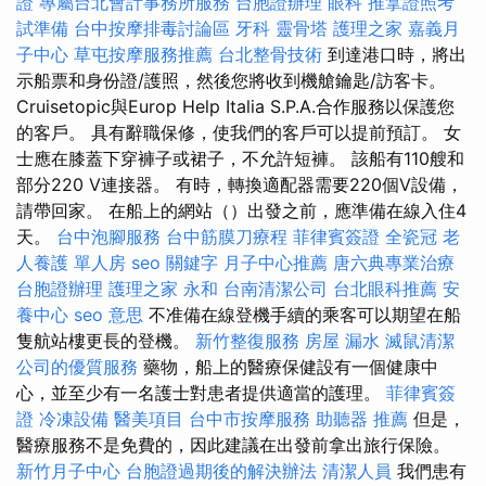
證
專屬台北會計事務所服務
台胞證辦理
眼科
推拿證照考
試準備
台中按摩排毒討論區
牙科
靈骨塔
護理之家
嘉義月
子中心
草屯按摩服務推薦
台北整骨技術
到達港口時，將出
示船票和身份證/護照，然後您將收到機艙鑰匙/訪客卡。
Cruisetopic與Europ Help Italia S.P.A.合作服務以保護您
的客戶。 具有辭職保修，使我們的客戶可以提前預訂。 女
士應在膝蓋下穿褲子或裙子，不允許短褲。 該船有110艘和
部分220 V連接器。 有時，轉換適配器需要220個V設備，
請帶回家。 在船上的網站（）出發之前，應準備在線入住4
天。
台中泡腳服務
台中筋膜刀療程
菲律賓簽證
全瓷冠
老
人養護 單人房
seo 關鍵字
月子中心推薦
唐六典專業治療
台胞證辦理
護理之家 永和
台南清潔公司
台北眼科推薦
安
養中心
seo 意思
不准備在線登機手續的乘客可以期望在船
隻航站樓更長的登機。
新竹整復服務
房屋 漏水
滅鼠清潔
公司的優質服務
藥物，船上的醫療保健設有一個健康中
心，並至少有一名護士對患者提供適當的護理。
菲律賓簽
證
冷凍設備
醫美項目
台中市按摩服務
助聽器 推薦
但是，
醫療服務不是免費的，因此建議在出發前拿出旅行保險。
新竹月子中心
台胞證過期後的解決辦法
清潔人員
我們患有