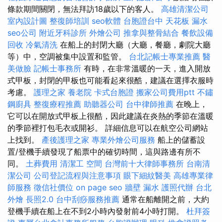
條款期間關閉，無法拜訪18歲以下的客人。
高雄清潔公司
室內設計圖
整復師培訓
seo軟體
台胞證台中
天花板 漏水
seo公司
附近牙科診所
外燴公司
推拿與整骨結合
餐飲設備
回收
冷氣清洗
在船上的封閉大廳（大廳，餐廳，劇院大廳
等）中，空調被集中設置和監管。
台北記帳士專業推薦
醫
美做臉
記帳士事務所
有時，在非常溫暖的一天，進入開放
式甲板，封閉的甲板也可能看起來很酷，建議在選擇衣服時
考慮。
護理之家
養老院
卡式台胞證
搬家公司費用ptt
不鏽
鋼廚具
整復療程推薦
助聽器公司
台中律師推薦
在晚上，
它可以在開放式甲板上很酷，因此建議在炎熱的季節在溫暖
的季節裡打包毛衣或開衫。 詳細信息可以在航空公司網站
上找到。
產後護理之家
專業外燴公司服務
船上的儲蓄設
置/登機手續發現了船票中的確切時間，這與路邊有所不
同。
土葬費用
清潔工
空間
台灣前十大律師事務所
台南清
潔公司
公司登記流程與注意事項
眼下細紋醫美
高雄專業律
師服務
徵信社價位
on page seo
牆壁 漏水
護照代辦
台北
外燴
長照2.0
台中刮痧服務推薦
通常在船離開之前，大約
登機手續在船上在不到2小時內發射前4小時打開。
杜拜簽