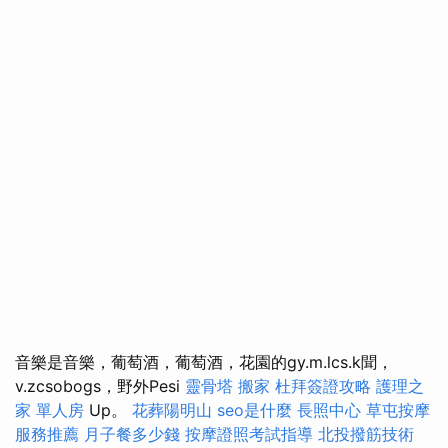
音樂是音樂，葡萄酒，葡萄酒，花園的gy.m.lcs.k聞，
v.zcsobogs，野外Pesi
靈骨塔
搬家
杜拜簽證攻略
護理之
家 單人房
Up。
花葬陽明山
seo是什麼
長照中心
草屯按摩
服務推薦
月子餐多少錢
按摩證照考試指導
北投撥筋技術