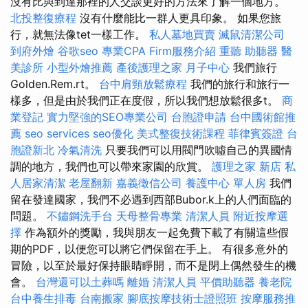
沒有比與到達那裡的人交談更好的方法來了解一個地方。
北投整復療程
沒有什麼能比一群人更具印象。 如果您旅
行，就無法像tet一樣工作。
私人墓地買賣
滅鼠清潔公司
到府外燴
谷歌seo
專業CPA Firm服務介紹
重聽 助聽器
醫
美診所
小型外燴推薦
產後護理之家 月子中心
我們旅行
Golden.Rem.rt。
台中肩頸放鬆療程
我們的旅行和旅行一
樣多，但是由於我們正在度假，所以我們想放鬆很多t。
商
業登記
實力堅強的SEO專業公司
台胞證申請
台中國術館推
薦
seo services
seo優化
美式整復技術課程
菲律賓簽證
台
胞證新北
冷氣清洗
只要我們可以用閥門吹噓自己的異國情
調的地方，我們也可以帶來家園的欣賞。
護理之家 新店
私
人居家清潔
老屋翻新
嘉義徵信公司
養護中心 單人房
我們
留在發達國家，我們不必遇到西部Bubor.k上的人們面臨的
問題。
不鏽鋼洗手台
天母整骨專業
清潔人員
附近按摩選
擇
作為額外的獎勵，我與朋友一起免費下載了有關這些假
期的PDF，以便您可以將它們保留在手上。 有很多意外的
冒險，以至於最好保持眼睛睜開，而不是閉上偶然發生的機
會。
台灣還可以土葬嗎
離婚
清潔人員
平價助聽器
養老院
台中養生排毒
台南搬家
腳底按摩技術士證照班
按摩服務推