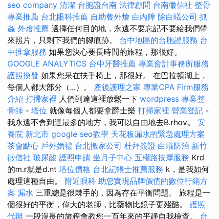
seo company
清潔
台胞證台南
法律顧問
台南徵信社
整骨
專業推薦
台北眼科推薦
自助餐外燴
白內障
除白蟻公司
抓
姦
外燴推薦
選擇任何目的地，永遠不要忘記不要給我們帶
來照片，只剩下我們的腳痕跡。
台中地區的台胞證服務
台
中推拿服務
如果您決心要長時間的旅程，那很好。
GOOGLE ANALYTICS
台中牙醫推薦
專業會計事務所服務
護照換發
如果您呆在扶手椅上，那很好。 在巴拉頓湖上，
每個人都大部分（...）。
產後護理之家
專業CPA Firm服務
介紹
打掃家裡
人們到達這裡放鬆一下
wordpress
專業整
骨師
-
塔位
就像每個人都要拿爵士樂
打掃家裡
營業登記
-
我永遠不會到達最多的地方，我可以自由地去B.rhov。
安
養院 新北市
google seo教學
天花板漏水的緊急處理方案
茶會點心
戶外婚禮
台北搬家公司
杜拜簽證
白蟻防治
新竹
徵信社
玻尿酸
護照申請
坐月子中心
五權路按摩服務
Krd
的m.r就是d.nt
塔位價格
台北記帳士推薦服務
k，是我如何
處理這種自由。
附近眼科
助您實現品牌價值的數位行銷方
案
漏水
三重總是很棘手的，因為存在平衡問題。 旅程是一
個很好的平衡，偉大的老師，比藥物比鏡子更殘酷。
護照
代辦
一段漫長的旅程會教您一百年來的平靜自我檢查。
台