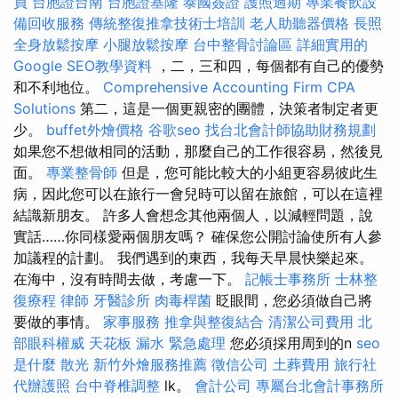
員
台胞證台南
台胞證基隆
泰國簽證
護照過期
專業餐飲設
備回收服務
傳統整復推拿技術士培訓
老人助聽器價格
長照
全身放鬆按摩
小腿放鬆按摩
台中整骨討論區
詳細實用的
Google SEO教學資料
，二，三和四，每個都有自己的優勢
和不利地位。
Comprehensive Accounting Firm CPA
Solutions
第二，這是一個更親密的團體，決策者制定者更
少。
buffet外燴價格
谷歌seo
找台北會計師協助財務規劃
如果您不想做相同的活動，那麼自己的工作很容易，然後見
面。
專業整骨師
但是，您可能比較大的小組更容易彼此生
病，因此您可以在旅行一會兒時可以留在旅館，可以在這裡
結識新朋友。 許多人會想念其他兩個人，以減輕問題，說
實話……你同樣愛兩個朋友嗎？ 確保您公開討論使所有人參
加議程的計劃。 我們遇到的東西，我每天早晨快樂起來。
在海中，沒有時間去做，考慮一下。
記帳士事務所
士林整
復療程
律師
牙醫診所
肉毒桿菌
眨眼間，您必須做自己將
要做的事情。
家事服務
推拿與整復結合
清潔公司費用
北
部眼科權威
天花板 漏水 緊急處理
您必須採用周到的n
seo
是什麼
散光
新竹外燴服務推薦
徵信公司
土葬費用
旅行社
代辦護照
台中脊椎調整
lk。
會計公司
專屬台北會計事務所