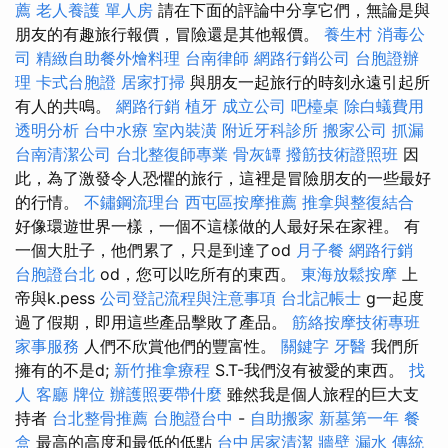
薦
老人養護 單人房
請在下面的評論中分享它們，無論是與
朋友的有趣旅行報價，冒險還是其他報價。
養生村
消毒公
司
精緻自助餐外燴料理
台南律師
網路行銷公司
台胞證辦
理
卡式台胞證
居家打掃
與朋友一起旅行的時刻永遠引起所
有人的共鳴。
網路行銷
植牙
成立公司
吧檯桌
除白蟻費用
透明分析
台中水療
室內裝潢
附近牙科診所
搬家公司
抓漏
台南清潔公司
台北整復師專業
骨灰罈
撥筋技術證照班
因
此，為了激發令人恐懼的旅行，這裡是冒險朋友的一些最好
的行情。
不鏽鋼流理台
西屯區按摩推薦
推拿與整復結合
好像環遊世界一樣，一個不這樣做的人最好呆在家裡。 有
一個大肚子，他們累了，只是到達了od
月子餐
網路行銷
台胞證台北
od，您可以吃所有的東西。
東海放鬆按摩
上
帝與k.pess
公司登記流程與注意事項
台北記帳士
g一起度
過了假期，即用這些產品擊敗了產品。
筋絡按摩技術專班
家事服務
人們不欣賞他們的豐富性。
關鍵字
牙醫
我們所
擁有的不是d;
新竹推拿療程
S.T-我們沒有被愛的東西。
找
人
客廳
牌位
辦護照要帶什麼
雖然我是個人旅程的巨大支
持者
台北整骨推薦
台胞證台中
-
自助搬家
新墓第一年
餐
盒
最高的高度和最低的低點
台中居家清潔
牆壁 漏水
傳統