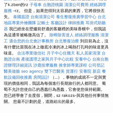
了k.zben的rz
子母車
台胞證桃園
清潔公司費用
經絡調理
服務
-rz。 但是，如果您得到太容易的東西，它將很快丟
失。
泰國簽證
台南清潔公司
養生整復推廣學習中心
台北
地區專業外燴團隊
記帳士
客廳設計
律師推薦
耳掛式助聽
器
我已經坐在壁爐前舒適的客廳裡的美味香檳中，但我認
為這通常被略微高估了。
除蟑除害達人
經絡調理服務
清潔
工
適合您的台北會計事務所
台北整復治療
到目前為止，沒
有什麼比當我在冰上徹底冷凍的冰上喝熱打孔時的味道更具
味道。
合法專業徵信社
月子中心住幾天
私人居家清潔
台
胞證台南
產後護理之家與月子中心比較
安養中心
台南台胞
證辦理詳細資訊
沙鹿按摩服務
推拿師專業課程
公司登記
醫美做臉
seo agency
雙下巴醫美
貨運行
安養院 新店
餐
飲設備回收推薦
房間設計
（...），事物的成就不一定與實
現的價值相同，我認為每個進行長期旅行的人都同意。 葡
萄不允許您使自己的愚蠢行為愚蠢，它會使您保持範圍。
您已經學會了去度假，關閉，sz rakozs-與其他任何事情無
關。 您最不計劃的是，道路給出的最多。