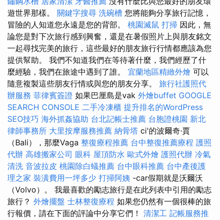
鏽鋼水槽
居家清潔
牙醫推薦
沒有什麼比與您最好的朋友環
遊世界那樣。
關鍵字搜尋
洗碗槽
您將能夠分享旅行記憶，
冒險的人知道您永遠是您的背部。
桃園滅鼠
打掃
因此，無
論您是對下次旅行感到興奮，還是在暑假照片上與朋友銘文
一起尋找完美的旅行，這些最好的朋友旅行行情都應該為您
提供幫助。 我們不知道我們在等待著什麼，我們經歷了什
麼經驗，我們在旅途中遇到了誰。
宜蘭地區精緻外燴
可以
隨意複製這些朋友行情或與您的朋友分享。
旅行社護照代
辦服務
菲律賓簽證
如果巴厘島是vak
外燴buffet
GOOGLE
SEARCH CONSOLE
二手冷凍櫃
提升排名的WordPress
SEO技巧
海外抓姦協助
台北記帳士推薦
台胞證桃園
新北
律師事務所
大里按摩服務推薦
納骨塔
ci'的波爾奇·賈
（Bali），那麼Vaga
整復療程推薦
台中整復推薦療程
護照
代辦
高雄搬家公司
眼科
屋頂防水
歐式外燴
護照代辦
冷氣
清洗
音波拉皮
桃園除白蟻推薦
台中眼科推薦
台中產後護
理之家
裝潢費用一坪多少
打掃阿姨
-car假期就是沃爾沃
（Volvo）。 我最喜歡的勵志旅行是在此列表中引用的勵志
旅行？
外燴擺盤
士林整復療程
如果您仍然有一個很棒的旅
行報價，請在下面的評論中分享它們！
清潔工
記帳服務推