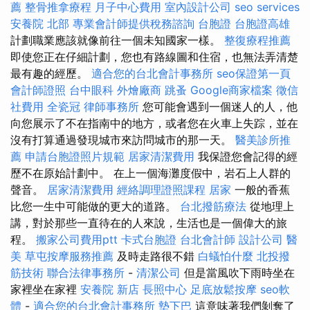
薦
整骨推拿療程
月子中心費用
室內設計公司
seo services
安養院 北部
專業會計師提供稅務諮詢
台胞證
台胞證高雄
計劃職業應該就像前往一個未知國家一樣。
整復療程推薦
即使您正在仔細計劃，您也有路線圖和住宿，也無法弄清楚
最有趣的經歷。
適合您的台北會計事務所
seo保證第一頁
會計師證照
台中眼科
外燴廠商
跳蚤
Google商家檔案
徵信
社費用
全瓷冠
律師事務所
您可能會遇到一個迷人的人，他
向您展示了不在指南中的地方，或者您在火車上失踪，並在
沒有打算通過發現城市來訪問城市的那一天。
醫美診所推
薦
申請台胞證照片規範
居家清潔費用
我保證您會記得的經
歷不在原始計劃中。 在上一個海灘度假中，岩石上人群的
聲音。
居家清潔費用
經絡調理證照課程
居家
一般的香蕉
比您一生中可能做的更大的道路。
台北撥筋療法
從地理上
講，對於那些一直待在的人來說，生活也是一個偉大的旅
程。
搬家公司費用ptt
卡式台胞證
台北會計師
設計公司
醫
美
草屯按摩服務推薦
及時走路很不錯
白蟻怕什麼
北投撥
筋技術
聯合法律事務所
-
清潔公司
但是當風吹下雨時坐在
家裡坐在家裡
安養院 新店
長照中心
足底放鬆按摩
seo軟
體
-
適合您的台北會計事務所
墊下巴
這意味著我們剝奪了