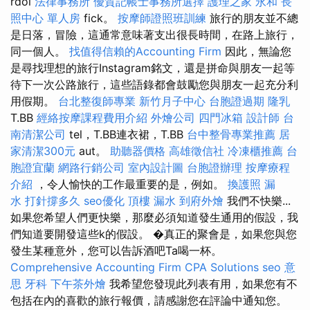
rdol
法律事務所
優質記帳士事務所選擇
護理之家 永和
長
照中心 單人房
fick。
按摩師證照班訓練
旅行的朋友並不總
是日落，冒險，這通常意味著支出很長時間，在路上旅行，
同一個人。
找值得信賴的Accounting Firm
因此，無論您
是尋找理想的旅行Instagram銘文，還是拼命與朋友一起等
待下一次公路旅行，這些語錄都會鼓勵您與朋友一起充分利
用假期。
台北整復師專業
新竹月子中心
台胞證過期
隆乳
T.BB
經絡按摩課程費用介紹
外燴公司
四門冰箱
設計師
台
南清潔公司
tel，T.BB連衣裙，T.BB
台中整骨專業推薦
居
家清潔300元
aut。
助聽器價格
高雄徵信社
冷凍櫃推薦
台
胞證宜蘭
網路行銷公司
室內設計圖
台胞證辦理
按摩療程
介紹
，令人愉快的工作最重要的是，例如。
換護照
漏
水 打針撐多久
seo優化
頂樓 漏水
到府外燴
我們不快樂...
如果您希望人們更快樂，那麼必須知道發生通用的假設，我
們知道要開發這些k的假設。 �真正的聚會是，如果您與您
發生某種意外，您可以告訴酒吧Ta喝一杯。
Comprehensive Accounting Firm CPA Solutions
seo 意
思
牙科
下午茶外燴
我希望您發現此列表有用，如果您有不
包括在內的喜歡的旅行報價，請感謝您在評論中通知您。