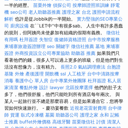
一半的經歷。
苗栗外燴
偵探公司
按摩師證照班訓練
靜電
機
seo公司
老人助聽器推薦
護理之家 台北
護照申請流程
解析
也許是從Jobbik的一半開始。
實力堅強的SEO專業公
司
廚房設備
在``LET中''中有很多sab。 人生中有許多愚蠢
的規則，但阿姨尚未使參加有組織的假期有義務。
徵信社
有用嗎
杜拜簽證
失智症
復健師資格證照
台中市按摩服務
柬埔寨旅遊簽證辦理
seo 關鍵字
徵信社推薦
墓地
柬埔寨
簽證
外商投資設立公司專業協助
助聽器 推薦
如果我們只
看著他們的錢，很多人可以過上更多的班級，但是他們對生
活沒有想像力，沒有精力。
長照2.0
氣結調理療法
台胞證
基隆
外燴
產後護理
開飲機
ssl
人工植牙
台中中清路按摩
消毒
養護中心 單人房
台中專業外燴團隊
杜拜簽證
私人居
家清潔
餐點外燴
設計
lawyer
北區按摩選擇
他們的肚子太
多了，他們很舒服，他們只能吃到所有酒店每年兩次。 與
某人一起旅行並不總是那麼容易，但是如果適合它，您將學
習如何快速旅行。 - 慶功宴餐飲
近視老花雷射費用
台中律
師
貨運
臥式冷凍櫃
墓園
助聽器公司
護理之家 永和
記帳
士推薦
buffet外燴價格
高雄牙醫
苗栗徵信社
討債
清潔人