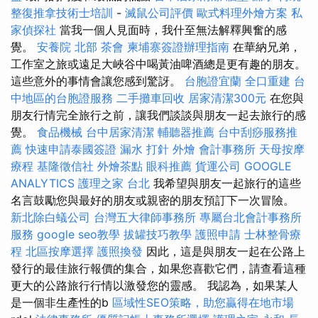
整復推拿技術士培訓
-
滅鼠公司評價
歐式料理外燴方案
私
家偵探社
當我一個人見面時，我什至無法解釋興奮的感
覺。
安養院 北部
茶會
柬埔寨簽證辦理指南
在華納兄弟，
工作室之旅或遠足大峽谷中喝黃油啤酒總是更有趣的朋友。
這些意外的事情會讓您感到驚訝。
台胞證宜蘭
全口重建
台
中地區的台胞證服務
二手攤車回收
居家清潔300元
在您與
朋友行情完全旅行之前，讓我們談談與朋友一起去旅行的感
覺。
食品機械
台中居家清潔
輔聽器推薦
台中刮痧服務推
薦
快速申請泰國簽證
漏水 打針
外燴
會計事務所
天母按摩
療程
基隆徵信社
外燴茶點
眼科推薦
貨運公司
GOOGLE
ANALYTICS
護理之家 台北
我希望與朋友一起旅行的這些
名言鼓勵您與最好的朋友或親密的朋友預訂下一次冒險。
新北除白蟻公司
台灣五大律師事務所
專屬台北會計事務所
服務
google seo教學
拔罐技巧教學
護照申請
士林整骨療
程
北區按摩選擇
護照換發
因此，這是與朋友一起在公路上
發行的最佳旅行報價的集合，如果您喜歡它們，請查看這種
更大的公路旅行行情以激發您的靈感。 我認為，如果某人
是一個非生產性的b
區域性SEO策略，助您贏得在地市場