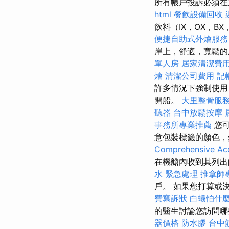
所有帳戶投訴必須
html
餐飲設備回收
飲料（IX，OX，B
便捷自助式外燴服
岸上，舒適，寬鬆的
單人房
居家清潔費
燴
清潔公司費用
記
許多情況下強制使用
開船。
大里整骨服
聽器
台中放鬆按摩
事務所專業推薦
您可
意包裝標籤的顏色，
Comprehensive Acc
在機艙內收到其列
水 緊急處理
推拿師
戶。 如果您打算或
費寫訴狀
白蟻怕什
的醫生討論您訪問哪
器價格
防水膠
台中