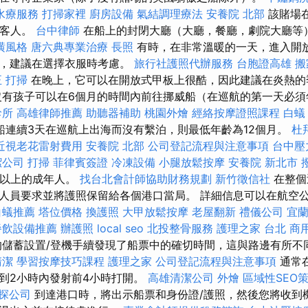
水療服務
打掃家裡
廚房設備
氣結調理療法
安養院 北部
該賭場
的客人。
台中律師
在船上的封閉大廳（大廳，餐廳，劇院大廳等
潢風格
唐六典專業治療
長照
有時，在非常溫暖的一天，進入開
酷，建議在選擇衣服時考慮。
旅行社護照代辦服務
台胞證高雄
搬
正
打掃
在晚上，它可以在開放式甲板上很酷，因此建議在炎熱的
沒有孩子可以在6個月的時間內前往挪威船（在巡航的第一天必須
診所
高雄律師推薦
助聽器補助
桃園外燴
經絡按摩證照課程
白蟻
船連續3天在巡航上出海而沒有繫泊，則最低年齡為12個月。
杜
近視老花雷射費用
安養院 北部
公司登記流程與注意事項
台中壓
潔公司
打掃
菲律賓簽證
冷凍設備
小腿放鬆按摩
安養院 新北市
歲以上的成年人。
找台北會計師協助財務規劃
新竹徵信社
在整個
人員要求並將護照保留給各個港口當局。 詳細信息可以在航空
白蟻推薦
塔位價格
換護照
大甲放鬆按摩
老屋翻新
禮儀公司
宜
餐飲設備推薦
辦護照
local seo
北投整骨服務
護理之家 台北
商
的儲蓄設置/登機手續發現了船票中的確切時間，這與路邊有所不
清潔
學習按摩技巧課程
護理之家
公司登記流程與注意事項
通常
到2小時內發射前4小時打開。
高雄清潔公司
外燴
區域性SEO
探公司
到達港口時，將出示船票和身份證/護照，然後您將收到