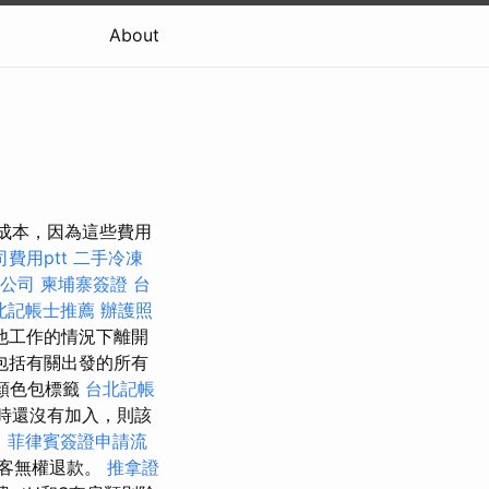
About
的成本，因為這些費用
費用ptt
二手冷凍
公司
柬埔寨簽證
台
北記帳士推薦
辦護照
他工作的情況下離開
包括有關出發的所有
顏色包標籤
台北記帳
小時還沒有加入，則該
司
菲律賓簽證申請流
乘客無權退款。
推拿證