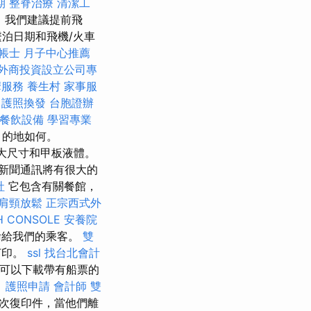
期
整脊治療
清潔工
，我們建議提前飛
泊日期和飛機/火車
帳士
月子中心推薦
外商投資設立公司專
摩服務
養生村
家事服
護照換發
台胞證辦
餐飲設備
學習專業
目的地如何。
大尺寸和甲板液體。
新聞通訊將有很大的
社
它包含有關餐館，
肩頸放鬆
正宗西式外
H CONSOLE
安養院
輸給我們的乘客。
雙
打印。
ssl
找台北會計
可以下載帶有船票的
。
護照申請
會計師
雙
3次復印件，當他們離