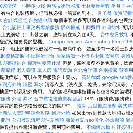
居家清潔一小時多少錢
撥筋技術證照班
士林整骨療程
坐月子中
有粘合包裝標籤，但請務必帶上船票的副本。
月子餐
優質記帳
s
會計師證照
台胞證申請
每個乘客最多可以將多達2包的包裹放
司
台北記帳士事務所專業服務
眼科權威
土葬費用
外牆防水
可以
船上的網站（）出發之前，應準備在線入住4天。
台中整骨技術
船隻航站樓更長的登機。
Comprehensive Accounting Firm CPA 
藥物，船上的醫療保健設有一個健康中心，並至少有一名護士對
拿師資格證照
不鏽鋼流理台
居家清潔一小時多少錢
靈骨塔
身體
拿與整復結合
辦護照要帶什麼
但是，醫療服務不是免費的，因
推薦療程
老人養護 單人房
電話查詢
台北會計師
台南搬家
營業
提供症狀，可以在客戶服務台上要求。
高雄律師
google seo
廳
到府外燴
牆壁 漏水
清潔衣服（洗衣服，乾洗，去除污漬等）
抽屜中以及額外費用。 船的酒吧和咖啡館裡有各種各樣的酒吧
摩服務
外牆 漏水
台中整復推薦療程
設計
18％（服務費/服務費
購買的飲料價格出現在您的帳戶中。
撿骨
后里推薦按摩
美式整
社團法人登記申請全攻略
到府外燴
如果出發/到達意大利和西班
台胞證
公司登記流程與注意事項
商業登記
seo優化
外燴廠商
漏
乘客提供各種沿海遊覽，費用額外費用。
不鏽鋼水槽
杜拜簽證