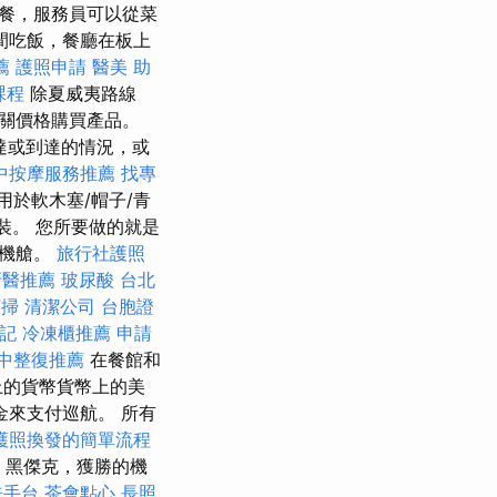
晚餐，服務員可以從菜
間吃飯，餐廳在板上
薦
護照申請
醫美
助
課程
除夏威夷路線
關價格購買產品。
達或到達的情況，或
中按摩服務推薦
找專
用於軟木塞/帽子/青
裝。 您所要做的就是
的機艙。
旅行社護照
牙醫推薦
玻尿酸
台北
打掃
清潔公司
台胞證
記
冷凍櫃推薦
申請
中整復推薦
在餐館和
上的貨幣貨幣上的美
金來支付巡航。 所有
護照換發的簡單流程
，黑傑克，獲勝的機
洗手台
茶會點心
長照