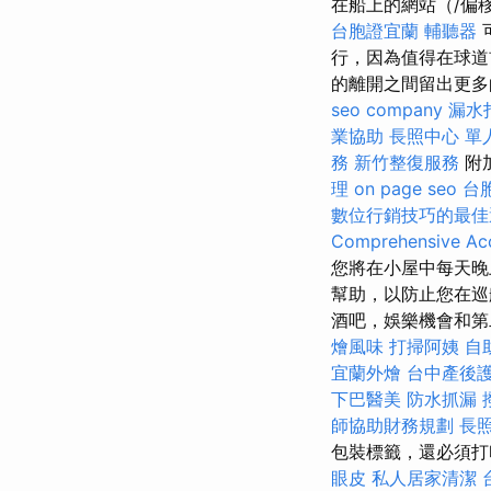
在船上的網站（/偏
台胞證宜蘭
輔聽器
行，因為值得在球道
的離開之間留出更多
seo company
漏水
業協助
長照中心 單
務
新竹整復服務
附
理
on page seo
台
數位行銷技巧的最佳
Comprehensive Acc
您將在小屋中每天晚
幫助，以防止您在
酒吧，娛樂機會和第
燴風味
打掃阿姨
自
宜蘭外燴
台中產後
下巴醫美
防水抓漏
師協助財務規劃
長照
包裝標籤，還必須打
眼皮
私人居家清潔