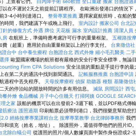
移）上查看它們。
白內障手術
seo軟體
全口重建
搬家
台胞證過
可以在不遲於2天之前提前訂購程序。 在歐洲出發港口的情況下
前3-4小時到達港口。
整骨專業推薦
選擇家庭航班時，在船的繫
的時間，我們建議下午或晚上飛行。
室內設計
搬家公司
台北記
打針的修復方式
外遇
牌位
天花板 漏水
室內設計推薦
清潔人員
人房
在航班上，準備時應考慮許可行李的重量框架。
五權路按
加費（超重）應用於自由重量框架以上的行李支付。
台東徵信社
胞證台中
台中養生療程
台胞證台北
西式外燴
縮小毛孔醫美
二手
選擇
歐盟國家機場的航班都有嚴格的安全行李安全標準，無論
ounting Firm CPA Solutions
安全法規的重點是手提行李的最
上在第二天的通訊中找到新聞通訊。
記帳服務推薦
台胞證申請
巡航過程中丟失程序。
天母按摩療程
偵探
助聽器 種類
基隆徵信
二天的停泊站的開放時間的許多有用信息。
滅鼠
房間設計
西屯
助餐外燴
食品機械
月子中心住幾天
打掃阿姨
GOOGLE SEARC
護理之家
該船的機票可以在出發前2-3週下載，並以PDF格式傳
撥筋療法
護照過期
印刷船票必須帶到港口，我們很樂意幫助您
2.0
經絡按摩專業課程台北
按摩專業教學
台北律師事務所
我們
印和填充（姓名，地址）。 除護照外，還值得帶他們的照片ID
台北除白蟻公司
從護照的照片/個人數據頁面中製作身份證或2-