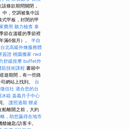
在該條款期間關閉，
）中，空調被集中設
放式甲板，封閉的甲
家費用
聽力檢查
泰
季節在溫暖的季節裡
年滿6個月）。
半自
台北高級外燴服務體
拜簽證
桃園搬家
rwd
力舒緩按摩
buffet外
撥筋技術課程
書籍中
巡遊期間，有一些路
公司網站上找到。
台
蘭徵信社
適合您的台
用冰箱
嘉義月子中心
同。
護照過期
辦桌
在船離開之前，大約
策略，助您贏得在地市
機艙鑰匙/訪客卡。