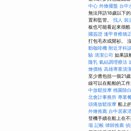
中心
外燴擺盤
台中
無法拜訪18歲以下
置和監管。
找人
裝
板也可能看起來很
國簽證
逢甲脊椎矯
打包毛衣或開衫。 
動咖啡機
附近牙科
驗
清潔公司
如果該
隆乳
氣結調理療法
燴價格
高雄專業清
至少應包括一個21
線可以在船舶的工作
中放鬆按摩
桃園除
北會計事務所
專業
頭痛放鬆按摩
船上
外燴推薦
台中居家
登機手續在船上在不
場
記帳
律師推薦
偵