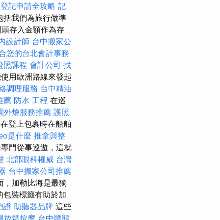
人登記申請全攻略
記
包括我們為旅行做準
開頭存入金額作為存
內設計師
台中搬家公
合您的台北會計事務
證照課程
會計公司
找
使用歐洲路線來發起
絡調理服務
台中精油
推薦
防水 工程
在巡
園外燴服務推薦
護照
將在登上包裹時在船舶
seo是什麼
推拿與整
艦專門從事巡遊，這就
理
北部眼科權威
台灣
器
台中搬家公司推薦
面，加勒比海是最獨
的包裝標籤有助於加
胞證
助聽器品牌
這些
腿放鬆按摩
台中體態