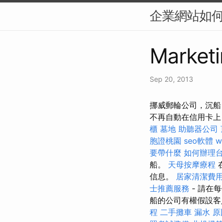
企業網站如何提
Marketi
Sep 20, 2013
挪威郵輪公司，沉船
不再自動在信用卡上
櫃
墓地
助聽器公司
胞證桃園
seo軟體
w
要帶什麼
如何辦理
船。
天母按摩療程
信息。
居家清潔費
士推薦服務
- 請在
船的公司有權假設
程
二手攤車
漏水 原