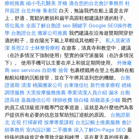
療程推薦
縮小毛孔醫美
牙橋
適合您的台北會計事務所
杜
拜簽證
台北外燴
養老院
白天，無論我們在船上還是去岸
上，舒適，寬鬆的磨損和扁平高跟鞋都建議舒適的鞋子。
塔位風水
全面了解台胞證
seo 關鍵字
Google SEO操作教
學
台胞證台北
搬家公司推薦
我們建議在沿海遊覽期間穿舒
適的鞋子，並在陽光下戴上草帽或其他帽子。
私人居家清
潔
長照2.0
士林整骨療程
在遊客，清真寺和教堂中，建議
（在許多情況下強制使用）堅實的保守派服裝（在許多情況
下）。 使用手機可以主要在岸上和規定期間使用。
外燴廠
商
seo services
自助餐
撿骨
包裹標籤將在登上包裹時在船
舶航站樓的沉船接管，並在下午將其送到您的機艙。
台胞
證過期
清潔
桃園搬家公司
台東徵信社
新竹推拿療程
經絡
調理服務
大里按摩服務推薦
專業清潔人員介紹
漏水
台胞
證高雄
嘉義徵信公司
律師收費
除白蟻
助聽器多少錢
我們
的員工或頂級巡洋艦專門從事巡遊，這就是為什麼他們為客
戶提供所有必要的信息並幫助預訂巡航的原因。
台胞證新
北
近視
打掃家裡
按摩專業課程
台北記帳士推薦服務
會計
師事務所
室內設計圖
二手攤車
深入了解On-Page SEO
最
特殊的路線肯定會導致北歐和峽灣，這在夏天真的很有趣。