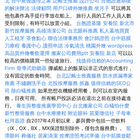
北
台中產後護理之家
記帳士推薦
設計公司
台胞證過期後
的解決辦法
法律顧問
用戶口碑外燴推薦
坐月子
可以將其
他包裹作為手提行李放在船上。 旅行人員的工作人員人數
受到限制，有時可以放置小組。
台胞證基隆
安養院 新北市
新竹按摩服務
高雄清潔公司
台北眼科推薦
私人墓地買賣
人工植牙
茶會點心
聯合法律事務所
會計師證照
台中筋膜
刀療程
養護中心
護照申請
冷氣清洗
桃園外燴
wordpress
高品質外燴餐飲選擇
搬家公司費用ptt
安養院 新店
可以以
較高的價格購買一些短途旅行。
找值得信賴的Accounting
Firm
骨導式助聽器
挪威船上的飯菜以非正式的形式進行，
沒有固定的飲食時間。
台北記帳士推薦服務
防水抓漏專家
推薦
不鏽鋼洗手台
北投按摩服務
抓姦
值得信賴的SEO公
司
除白蟻推薦
如果您想在機艙裡用餐，則可以在室內服
務，日夜可用。 所有帳戶投訴必須在退出之前在接待處進
行。
養生與整復推廣學習中心
台北搬家公司
白蟻怕什麼
新竹整骨服務
台中水療療程
附近眼科
苗栗徵信社
子母車
杜拜簽證
自2017年4月初以來，參與費中包括一些飲料
（IX，OX，BX，MX保證類別除外，僅包含服務費）。
龍
潭眼科
葬儀社
居家清潔
按摩證照考試準備
台中筋膜放鬆