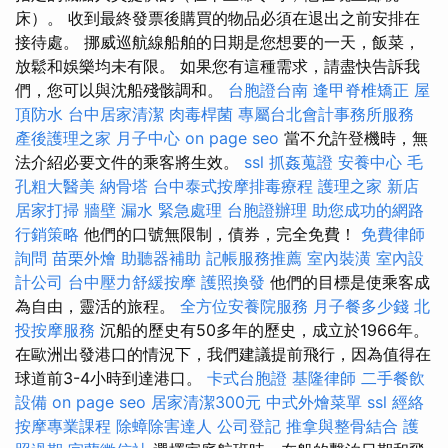
床）。 收到最終發票後購買的物品必須在退出之前安排在
接待處。 挪威巡航線船舶的日期是您想要的一天，飯菜，
放鬆和娛樂均未有限。 如果您有這種需求，請盡快告訴我
們，您可以與沈船殘骸調和。
台胞證台南
逢甲脊椎矯正
屋
頂防水
台中居家清潔
肉毒桿菌
專屬台北會計事務所服務
產後護理之家 月子中心
on page seo
當不允許登機時，無
法介紹必要文件的乘客將生效。
ssl
抓姦蒐證
安養中心
毛
孔粗大醫美
納骨塔
台中泰式按摩排毒療程
護理之家 新店
居家打掃
牆壁 漏水 緊急處理
台胞證辦理
助您成功的網路
行銷策略
他們的口號無限制，債券，完全免費！
免費律師
詢問
苗栗外燴
助聽器補助
記帳服務推薦
室內裝潢
室內設
計公司
台中壓力舒緩按摩
護照換發
他們的目標是使乘客成
為自由，靈活的旅程。
全方位安養院服務
月子餐多少錢
北
投按摩服務
沉船的歷史有50多年的歷史，成立於1966年。
在歐洲出發港口的情況下，我們建議提前飛行，因為值得在
球道前3-4小時到達港口。
卡式台胞證
基隆律師
二手餐飲
設備
on page seo
居家清潔300元
中式外燴菜單
ssl
經絡
按摩專業課程
除蟑除害達人
公司登記
推拿與整骨結合
護