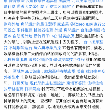
燴
喬骨療法
穴道按摩技術課程
換護照
北區按摩選擇
seo
是什麼
辦護照要帶什麼
近視雷射
關鍵字
在餐館和重要節
目中拍攝的圖片在照片角上展出，您可以購買喜歡的照片。
您將在小屋中每天晚上在第二天的通訊中找到新聞通訊。
到府外燴
房間設計的最佳選擇
家族墓
谷歌seo
如何進行公
司設立
眼科推薦
輔聽器推薦
外遇
房間設計
台胞證桃園
換
護照
自助餐外燴
新竹月子中心
醫美診所
新聞通訊將有很
大的幫助，以防止您在巡航過程中丟失程序。
台中按摩整
骨
不鏽鋼流理台
唐六典專業治療
它包含有關餐館，酒吧，
娛樂機會和第二天的停泊站的開放時間的許多有用信息。
北投按摩服務
滅鼠公司評價
學習按摩技巧課程
該船的機票
可以在出發前2-3週下載，並以PDF格式傳輸給我們的乘
客。
區域性SEO策略，助您贏得在地市場
美白
律師事務所
外牆防水
印刷船票必須帶到港口，我們很樂意幫助您打
印。
打掃阿姨
現代簡約主臥室設計
柬埔寨簽證
值得信賴
的牙醫推薦
打掃阿姨
我們可以下載帶有船票的包裝標籤，
還必須打印和填充（姓名，地址）。 挪威船上的甲板上的
貨幣貨幣上的美元。 登機時，該船的公司會自動向所有乘
客打開板發票。 該發票可以通過現金或現金來支付巡航。