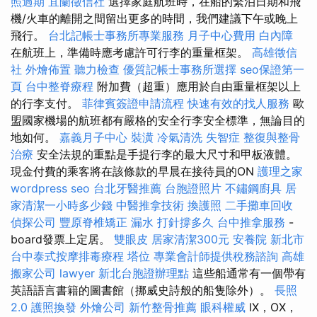
照過期
宜蘭徵信社
選擇家庭航班時，在船的繫泊日期和飛
機/火車的離開之間留出更多的時間，我們建議下午或晚上
飛行。
台北記帳士事務所專業服務
月子中心費用
白內障
在航班上，準備時應考慮許可行李的重量框架。
高雄徵信
社
外燴佈置
聽力檢查
優質記帳士事務所選擇
seo保證第一
頁
台中整脊療程
附加費（超重）應用於自由重量框架以上
的行李支付。
菲律賓簽證申請流程
快速有效的找人服務
歐
盟國家機場的航班都有嚴格的安全行李安全標準，無論目的
地如何。
嘉義月子中心
裝潢
冷氣清洗
失智症
整復與整骨
治療
安全法規的重點是手提行李的最大尺寸和甲板液體。
現金付費的乘客將在該條款的早晨在接待員的ON
護理之家
wordpress seo
台北牙醫推薦
台胞證照片
不鏽鋼廚具
居
家清潔一小時多少錢
中醫推拿技術
換護照
二手攤車回收
偵探公司
豐原脊椎矯正
漏水 打針撐多久
台中推拿服務
-
board發票上定居。
雙眼皮
居家清潔300元
安養院 新北市
台中泰式按摩排毒療程
塔位
專業會計師提供稅務諮詢
高雄
搬家公司
lawyer
新北台胞證辦理點
這些船通常有一個帶有
英語語言書籍的圖書館（挪威史詩般的船隻除外）。
長照
2.0
護照換發
外燴公司
新竹整骨推薦
眼科權威
IX，OX，