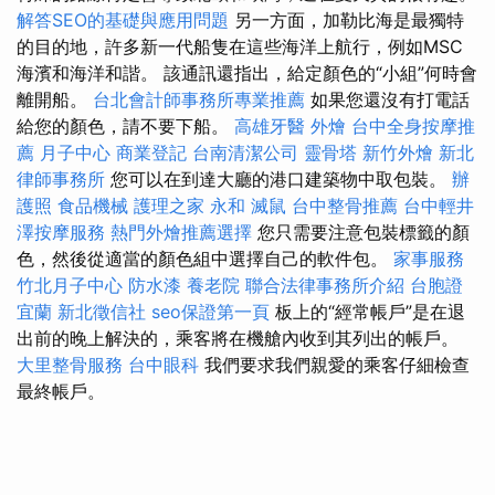
解答SEO的基礎與應用問題
另一方面，加勒比海是最獨特
的目的地，許多新一代船隻在這些海洋上航行，例如MSC
海濱和海洋和諧。 該通訊還指出，給定顏色的“小組”何時會
離開船。
台北會計師事務所專業推薦
如果您還沒有打電話
給您的顏色，請不要下船。
高雄牙醫
外燴
台中全身按摩推
薦
月子中心
商業登記
台南清潔公司
靈骨塔
新竹外燴
新北
律師事務所
您可以在到達大廳的港口建築物中取包裝。
辦
護照
食品機械
護理之家 永和
滅鼠
台中整骨推薦
台中輕井
澤按摩服務
熱門外燴推薦選擇
您只需要注意包裝標籤的顏
色，然後從適當的顏色組中選擇自己的軟件包。
家事服務
竹北月子中心
防水漆
養老院
聯合法律事務所介紹
台胞證
宜蘭
新北徵信社
seo保證第一頁
板上的“經常帳戶”是在退
出前的晚上解決的，乘客將在機艙內收到其列出的帳戶。
大里整骨服務
台中眼科
我們要求我們親愛的乘客仔細檢查
最終帳戶。