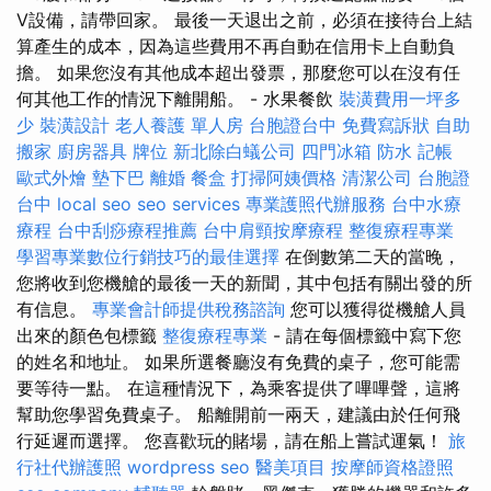
V設備，請帶回家。 最後一天退出之前，必須在接待台上結
算產生的成本，因為這些費用不再自動在信用卡上自動負
擔。 如果您沒有其他成本超出發票，那麼您可以在沒有任
何其他工作的情況下離開船。 - 水果餐飲
裝潢費用一坪多
少
裝潢設計
老人養護 單人房
台胞證台中
免費寫訴狀
自助
搬家
廚房器具
牌位
新北除白蟻公司
四門冰箱
防水
記帳
歐式外燴
墊下巴
離婚
餐盒
打掃阿姨價格
清潔公司
台胞證
台中
local seo
seo services
專業護照代辦服務
台中水療
療程
台中刮痧療程推薦
台中肩頸按摩療程
整復療程專業
學習專業數位行銷技巧的最佳選擇
在倒數第二天的當晚，
您將收到您機艙的最後一天的新聞，其中包括有關出發的所
有信息。
專業會計師提供稅務諮詢
您可以獲得從機艙人員
出來的顏色包標籤
整復療程專業
- 請在每個標籤中寫下您
的姓名和地址。 如果所選餐廳沒有免費的桌子，您可能需
要等待一點。 在這種情況下，為乘客提供了嗶嗶聲，這將
幫助您學習免費桌子。 船離開前一兩天，建議由於任何飛
行延遲而選擇。 您喜歡玩的賭場，請在船上嘗試運氣！
旅
行社代辦護照
wordpress seo
醫美項目
按摩師資格證照