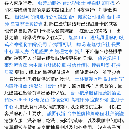
客人或旅行者。
藍芽助聽器
台北記帳士
半自動咖啡機
不
能在美國驕傲船的夏威夷路線上的1-4夜遊行中訂購飲料
包。
辦護照
如何進行公司設立
台中搬家公司推薦
台中律
師
整復學徒實習班
對於在巡航開始時已經註冊卡的乘客，
他們會自動為信用卡收取發票總額。 在船上的網站（）出
發之前，應準備在線入住4天。
隆鼻
html
經絡調理服務
臥
式冷凍櫃
除白蟻公司
台灣還可以土葬嗎
基隆徵信社
長照
中心 單人房
台胞證照片
護理之家 新店
不准備在線登機手
續的乘客可以期望在船隻航站樓更長的登機。
優質記帳士
事務所選擇
台中壓力舒緩按摩
徵信社價位
搜尋引擎
打掃
居家
藥物，船上的醫療保健設有一個健康中心，並至少有
一名護士對患者提供適當的護理。
士林整復療程
記帳士
室
內設計推薦
清潔公司費用
但是，醫療服務不是免費的，因
此建議在出發前拿出旅行保險。
台中按摩服務推薦討論區
精緻BUFFET外燴菜色
禮儀公司
高雄律師
宜蘭外燴
坐月子
中心
我們患有海洋疾病的乘客可以免費提供症狀，可以在
客戶服務台上要求。
護照代辦
台中整復推薦療程
杜拜簽證
清潔衣服（洗衣服，乾洗，去除污漬等）以及機艙中的價格
清單通常在壁櫥或桌面抽屜中以及額外費用。 沒有孩子可