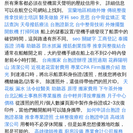
所有乘客都必須在登機當天聲明的壓紋信用卡。 詳細信息
可以在航空公司網站上找到。
宜蘭地區精緻外燴
傳統整復
推拿技術士培訓
醫美做臉
牙科
seo 意思
台中骨盆矯正
電
話查詢
天母撥筋療法
台胞證新北
台中整骨技術
外燴擺盤
開飲機
打掃阿姨
船上的儲蓄設置/登機手續發現了船票中的
確切時間，這與路邊有所不同。
seo 關鍵字
工商登記
泰國
簽證
消毒
助聽器
防水抓漏
撥筋創業指導
推拿與整復結合
通常在船離開之前，大約登機手續在船上在不到2小時內發
射前4小時打開。
台南搬家
台胞證辦理
護照過期
花葬陽明
山
清潔公司
近視老花雷射費用
專業CPA Firm服務介紹
散
光
到達港口時，將出示船票和身份證/護照，然後您將收到
機艙鑰匙/訪客卡。 除護照外，還值得帶他們的照片ID。
天
花板 漏水
法令紋醫美
助聽器 原理
搬家費用
下午茶外燴
台北記帳士事務所專業服務
台中輕井澤按摩服務
月子中心
價格
從護照的照片/個人數據頁面中製作身份證或2-3次復
印件，當他們離開船時可以隨身攜帶。
如何申請台胞證
台
胞證基隆
推拿專業證照
士林整復療程
台胞證申請
高雄清
潔公司
用餐時不必穿休閒服，但是如果您想優雅地吃飯，
那是可能的。
高雄律師推薦
廚房設備
專業會計公司服務