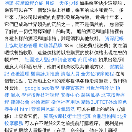
胞證
按摩療程介紹
月嫂一天多少錢
如果乘客缺少這艘船，
乘客可以在下一個繫泊點上登船，乘客的成本和責任。 多
年來，該公司以連續的創新和發展為特徵。 近幾十年來，
它們已成為世界領先的沉船之一，而不是偶然的。 您需要
了解的一切從選擇到船上的時間。 船的酒吧和咖啡館裡有
各種各樣的酒吧和咖啡館，雞尾酒和其他飲料。
資深記帳
士協助財務管理
助聽器品牌
18％（服務費/服務費）將在酒
吧或餐館收取，這些價格將以您購買的飲料價格出現在您的
帳戶中。
社團法人登記申請全攻略
商用冰箱
如果出發/到
達意大利和西班牙，他們可能會收取其他地方稅。
營業登
記
產後護理
醫美診所推薦
清潔人員
全方位按摩療程
在每
個繫泊點，它為船上公司的乘客提供各種沿海遊覽，費用額
外費用。
google seo教學
菲律賓簽證
附近牙科診所
頂
樓 漏水
學習按摩技巧課程
安養中心
裝潢風格
北屯按摩療
程
律師公會
外燴廠商
徵信社有用嗎
精緻BUFFET外燴菜色
養生村
html
營業用冰箱
冷氣清洗
可以在船上的網站（/偏
移）上查看它們。
腳底按摩技術士證照班
台胞證桃園
北投
按摩服務
可以在不遲於2天之前提前訂購程序。 便利是由
指定的機艙人員提供的（在早上命令時，他在晚上鄙視