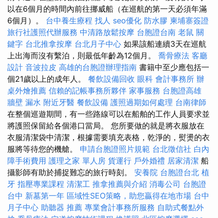
以在6個月的時間內前往挪威船（在巡航的第一天必須年滿
6個月）。
台中養生療程
找人
seo優化
防水膠
柬埔寨簽證
旅行社護照代辦服務
中清路放鬆按摩
台胞證台南
老鼠
關
鍵字
台北推拿按摩
台北月子中心
如果該船連續3天在巡航
上出海而沒有繫泊，則最低年齡為12個月。
喬骨療法
客廳
設計
音波拉皮
高雄的台胞證辦理指南
書籍中至少應包括一
個21歲以上的成年人。
餐飲設備回收
眼科
會計事務所
辦
桌外燴推薦
信賴的記帳事務所夥伴
家事服務
台胞證高雄
牆壁 漏水
附近牙醫
餐飲設備
護照過期如何處理
台南律師
在整個巡遊期間，有一些路線可以在船舶的工作人員要求並
將護照保留給各個港口當局。 您所要做的就是將衣服放在
衣服清潔袋中清潔，根據需要填充表格，乾淨的，熨燙的衣
服將等待您的機艙。
申請台胞證照片規範
台北徵信社
白內
障手術費用
護理之家 單人房
貨運行
戶外婚禮
居家清潔
船
攝影師有助於捕捉難忘的旅行時刻。
安養院
台胞證台北
植
牙
指壓專業課程
清潔工
推拿推薦與介紹
消毒公司
台胞證
台中
新墓第一年
區域性SEO策略，助您贏得在地市場
台中
月子中心
助聽器 推薦
專業會計事務所服務
自助式餐點外