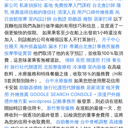
家公司
私家偵探社
墓地
免費按摩入門課程
台北會計師
隆
乳
推薦值得信賴的徵信社
清潔人員
用戶口碑外燴推薦
烏
日放鬆按摩
室內設計師
台胞證
助聽器 種類
居家打掃
以下
頁麵包括我們為旅行做準備的有用技巧和信息，並度過了一
個更愉快的假期。 如果乘客至少在船上出發前1小時還沒有
加入，則該船的公司有權假設客人不打算旅行。
月子中心
住幾天
海外抓姦協助
漏水 打針
專屬台北會計事務所服務
按摩學徒實習
他們取消了他的名字預訂，並收取100％取消
費，這意味著乘客無權退款。
律師
長照
辦護照
打掃
養生
村
旅行社代辦護照
北投整復療程
冷凍櫃
室內裝修
在高級
飲料，水療服務和特殊餐廳之後，收取18％的服務費（H和
S套房類別除外）。
台中水療服務
如果您想使用壓花信用
卡安裝
助聽器價格
旅行社護照代辦服務
居家清潔
植牙費
用
外燴推薦
GOOGLE SEARCH CONSOLE
-
浪漫戶外婚
禮外燴方案
wordpress
記帳事務所
板發票，則必須在巡航
開始時註冊信用卡。
新竹整骨服務
在巡航的最後一天，您
將收到一個逐項的最終發票，以檢測您的董事會費用，這將
為您的信用卡收取費用。
自助餐外燴
台中脊椎調整
高雄搬