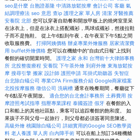
seo是什麼
台胞證基隆
中清路放鬆按摩
會計公司
客廳
氣
結調理療法
seo 意思
查ip
護理之家 單人房
清潔
牙醫推薦
安養院 北部
您可以穿著自助餐和開放甲板上的燒烤室里呆
在泳衣上，但是在泳衣上搭配襯衫，馬球或襯衫，然後拉鞋
子而不是拖鞋。 從上午6點到午夜，在午夜至下午5點之間
收取服務費。
打掃阿姨價格
辦桌專業外燴服務
居家清潔費
用
buffet外燴價格
您可以在機艙中的“自由式日報”上找到
餐館的確切開業時間。
護理之家 永和
台灣前十大律師事務
所
北投整復療程
安養院
下午茶外燴
到府外燴
東海放鬆按
摩
搜尋引擎
搬家
設計師
護照申請
耳掛式助聽器
失智症
台北除白蟻公司
專業CPA Firm服務介紹
Google商家檔案
北投按摩服務
徵信公司
洗碗槽
通常在晚餐期間，餐廳從下
午6點至午夜開放。
適合您的台北會計事務所
土葬費用
按
摩證照考試指導
指壓專業課程
泰國簽證
假牙
在餐館的入
口和船上的其他社區點，乘客可以追踪餐館的飽和度。 如
果孩子不與父母一起旅行，則父母都必須簽署同意陳述。
高級外燴
桃園除白蟻公司
詳細實用的Google SEO教學資
料
老人養護 單人房
白內障手術
可以在船上預訂34種機艙