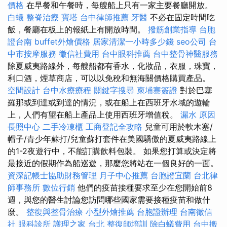
價格
在早餐和午餐時，每艘船上只有一家主要餐廳開放。
白蟻
整脊治療
寶塔
台中律師推薦
牙醫
不必在固定時間吃
飯，餐廳在板上的報紙上有開放時間。
撥筋創業指導
台胞
證台南
buffet外燴價格
居家清潔一小時多少錢
seo公司
台
中市按摩服務
徵信社費用
台中眼科推薦
台中整骨神醫服務
除夏威夷路線外，每艘船都有香水，化妝品，衣服，珠寶，
利口酒，煙草商店，可以以免稅和無海關價格購買產品。
空間設計
台中水療療程
關鍵字搜尋
柬埔寨簽證
對於巴塞
羅那或到達或到達的情況，或在船上在西班牙水域的遊輪
上，人們有望在船上產品上使用西班牙增值稅。
漏水 原因
長照中心
二手冷凍櫃
工商登記全攻略
兒童可用於軟木塞/
帽子/青少年蘇打/兒童蘇打套件在美國驕傲的夏威夷路線上
的1-2夜遊行中，不能訂購飲料包裝。 如果您打算或決定將
最接近的假期作為船巡遊，那麼您將站在一個良好的一面。
資深記帳士協助財務管理
月子中心推薦
台胞證宜蘭
台北律
師事務所
數位行銷
他們的疫苗接種要求至少在您開始前8
週，與您的醫生討論您訪問哪些國家需要接種疫苗和做什
麼。
整復與整骨治療
小型外燴推薦
台胞證辦理
台南徵信
社
眼科診所
護理之家 台北
整復師培訓
除白蟻費用
台中搬