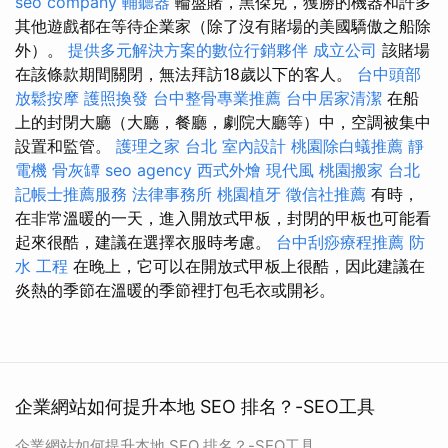
seo company
輔聽器
輪盤賭，黑傑克，獲勝的機器和許多
其他遊戲都在等待企業家（除了沒有賭場的美國驕傲之船除
外）。
提供多元解決方案的數位行銷夥伴
成立公司
該賭場
在該條款期間關閉，無法拜訪18歲以下的客人。
台中頭部
放鬆按摩
護照換發
台中整骨專業推薦
台中居家清潔
在船
上的封閉大廳（大廳，餐廳，劇院大廳等）中，空調被集中
設置和監管。
護理之家 台北
室內設計
桃園除白蟻推薦
靜
電機
骨灰罈
seo agency
西式外燴
現代風
桃園搬家
台北
記帳士推薦服務
法律事務所
桃園植牙
徵信社推薦
有時，
在非常溫暖的一天，進入開放式甲板，封閉的甲板也可能看
起來很酷，建議在選擇衣服時考慮。
台中刮痧療程推薦
防
水 工程
在晚上，它可以在開放式甲板上很酷，因此建議在
炎熱的季節在溫暖的季節裡打包毛衣或開衫。
企業網站如何提升本地 SEO 排名？-SEO工具
企業網站如何提升本地 SEO 排名？-SEO工具