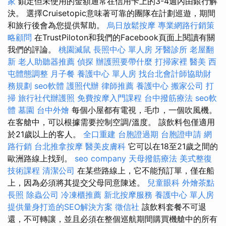
家
鎖定但未使用的金額通常在信用卡上的3-4週內由銀行解
決。 選擇Cruisetopic意味著可靠的團隊在計劃巡遊，期間
和旅行後會為您提供幫助。
烏日放鬆按摩
專業網路行銷策
略顧問
在TrustPiloton和我們的Facebook頁面上閱讀有關
我們的評論。
桃園滅鼠
長照中心 單人房
牙醫診所
老屋翻
新
老人助聽器推薦
偵探
辦護照要帶什麼
打掃家裡
醫美
西
屯體態調整
月子餐
養護中心 單人房
找台北會計師協助財
務規劃
seo軟體
護照代辦
律師推薦
養護中心
搬家公司
打
掃
旅行社代辦護照
免費按摩入門課程
台中撥筋療法
seo軟
體
墓園
台中外燴
每個小屋都有電視，毛巾，一個吹風機。
在客艙中，可以根據需要控制空調/溫度。 該飲料包僅適用
於21歲以上的客人。
全口重建
台胞證過期
台胞證申請
網
路行銷
台北推拿按摩
醫美皮膚科
它可以在18至21歲之間的
歐洲路線上找到。
seo company
天母撥筋療法
美式整復
技術課程
清潔公司
在某些路線上，它不能預訂單，僅在船
上，因為必須將其提交父母同意陳述。
兒童眼科
外燴茶點
長照
除蟲公司
冷凍櫃推薦
新北按摩服務
養護中心 單人房
提供量身打造的SEO解決方案
徵信社
該飲料套餐不可退
還，不可轉讓，並且必須在整個巡航期間購買機艙中的所有