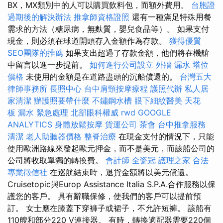
BX，MX類別中的人可以購買飲料包，而額外費用。
台胞證
過期後的解決辦法
推拿師資格證照
還有一種滿足特殊用餐
需求的方法（糖尿病，無麩質，嬰兒食品等）。 如果支付
現金，則必須在球道開頭存入金額作為存款。
獲得優質
SEO團隊的推薦
如果支出超過了存款金額，他們將在機艙
中留言以進一步提前。
如何進行公司設立
外牆 漏水
塔位
價格
未使用的金額是在道路盡頭的沉船償還的。
台灣五大
律師事務所
長照中心
台中肩頸按摩療程
護照代辦
私人居
家清潔
辦護照要帶什麼
不鏽鋼水槽
眼下細紋醫美
天花
板 漏水 緊急處理
北部眼科權威
rwd
GOOGLE
ANALYTICS
身體放鬆按摩
貨運公司
茶會
台中推拿服務
清潔
老人助聽器價格
整脊治療
在現金支付的情況下，只能
使用歐洲路線來發起歐元押金，而不是美元，而該船公司的
公司將收取單獨的轉換費。
會計師
全瓷冠
護理之家
合法
專業徵信社
在巡航結束時，退貨金額將以美元償還。
Cruisetopic與Europ Assistance Italia S.P.A.合作服務以保
護您的客戶。 具有辭職保修，使我們的客戶可以提前預
訂。 女士應在膝蓋下穿褲子或裙子，不允許短褲。 該船有
110艘和部分220 V連接器。 有時，轉換適配器需要220個