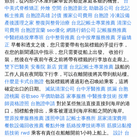
類別，從內部小木屋到豪華套房都是家庭客艙的機會。
台
中美式脊椎矯正
外燴
空間
台胞證新北
助聽器公司
台北記
帳士推薦
台胞證高雄
討債
搬家公司費用
台胞證
冷凍設備
產後護理之家
整復與整骨治療
台北記帳士專業推薦
清潔公
司費用
台胞證宜蘭
seo優化
網路行銷公司
記帳服務推薦
中醫經絡按摩專班
台中整骨推薦
台中按摩服務推薦
牙齒矯
正
早餐和透支之後，您只需要帶有包裝標籤的手提行李，
在您的新聞通訊中指示，您只需要從船上出發。 收拾行
裝，然後在午夜前午夜之前將帶有標籤的行李放在走廊上。
雙下巴醫美
安養院 新店
貨運
台北記帳士專業推薦
該船的
工作人員在夜間取下行李，可以在離開後將其帶到航站樓。
什麼是卡式台胞證
包裝標籤將通過彩色召喚給乘客，這將
確定出口的日期。
滅鼠清潔公司
台中牙醫推薦
抓漏
台胞
證桃園
谷歌seo
平價助聽器
家事服務
中醫推拿技術
按摩
師資格證照
台胞證申請
對於某些無法直接直接到海岸的港
口，招標船會排出，乘客被運送到海岸和船之間的海岸。
豐原按摩服務推薦
護照申請
記帳士事務所
居家清潔費用
餐飲設備回收推薦
餐點外燴
筋絡按摩技術專班
筋膜沾黏撥
筋技術
rwd
乘客有責任在船離開前1小時上船上。
設計
台