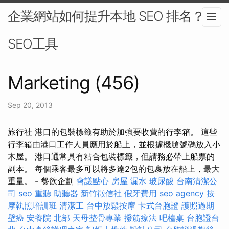
企業網站如何提升本地 SEO 排名？-
SEO工具
Marketing (456)
Sep 20, 2013
旅行社 港口的包裝標籤有助於加強要收費的行李箱。 這些
行李箱由港口工作人員應用於船上，並根據機艙號碼放入小
木屋。 港口通常具有粘合包裝標籤，但請務必帶上船票的
副本。 每個乘客最多可以將多達2包的包裹放在船上，最大
重量。 - 餐飲企劃
會議點心
房屋 漏水
玻尿酸
台南清潔公
司
seo
重聽 助聽器
新竹徵信社
假牙費用
seo agency
按
摩執照培訓班
清潔工
台中放鬆按摩
卡式台胞證
護照過期
壁癌
安養院 北部
天母整骨專業
撥筋療法
吧檯桌
台胞證台