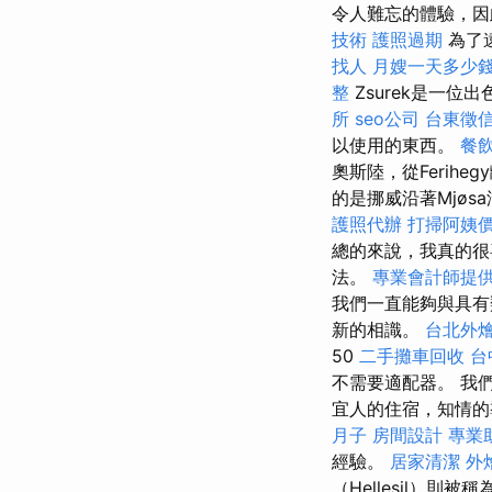
令人難忘的體驗，
技術
護照過期
為了
找人
月嫂一天多少
整
Zsurek是一
所
seo公司
台東徵
以使用的東西。
餐
奧斯陸，從Ferihe
的是挪威沿著Mjø
護照代辦
打掃阿姨
總的來說，我真的很
法。
專業會計師提
我們一直能夠與具有
新的相識。
台北外
50
二手攤車回收
台
不需要適配器。 我
宜人的住宿，知情的
月子
房間設計
專業
經驗。
居家清潔
外
（Hellesil）則