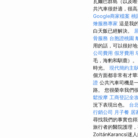
瓦爾巴群島（以及唯
共汽車很舒適，很高
Google商家檔案
桃
燴服務專家
這是我
白天飯已經解決。
骨服務
台胞證桃園
用的話，可以很好地
公司費用
假牙費用
毛，海豹和馴鹿）
時光。
現代簡約主
個方面都非常有才
證
公共汽車司機是一
路。 您很榮幸我們
鬆按摩
工商登記全
況下表現出色。
台
行銷公司
月子餐
居
尋找我們的事實也得
旅行者的醫院護理
ZoltánKaran