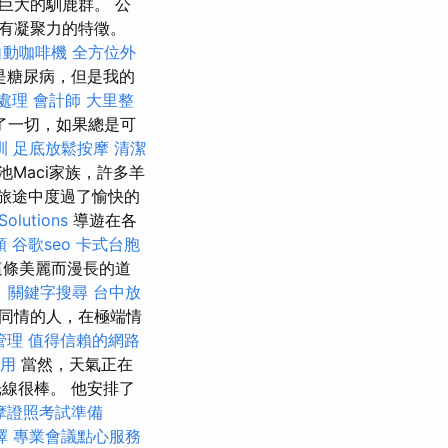
巨大的馴鹿群。 公
有凝聚力的特徵。
自動咖啡機
全方位外
是糖尿病，但是我的
處理
會計師
大里整
助了一切，如果總是可
訓
足底放鬆按摩
清潔
Maci家族，許多羊
旅途中度過了愉快的
Solutions
導遊在各
類
谷歌seo
卡式台胞
這條美麗而漫長的道
。
關鍵字搜尋
台中放
備，同情的人，在極端情
管理
值得信賴的網路
用
當然，天氣正在
線很棒。 他安排了
摩證照考試準備
擇
專業會議點心服務