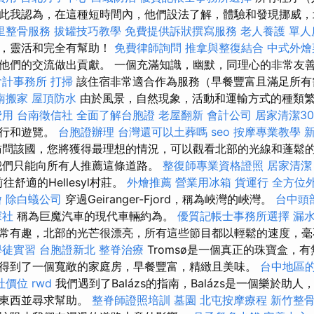
此我認為，在這種短時間內，他們設法了解，體驗和發現挪威，
里整骨服務
拔罐技巧教學
免費提供訴狀撰寫服務
老人養護 單人
備，靈活和完全有幫助！
免費律師詢問
推拿與整復結合
中式外燴
他們的交流做出貢獻。 一個充滿知識，幽默，同理心的非常友
會計事務所
打掃
該住宿非常適合作為服務（早餐豐富且滿足所
南搬家
屋頂防水
由於風景，自然現象，活動和運輸方式的種類
費用
台南徵信社
全面了解台胞證
老屋翻新
會計公司
居家清潔30
步行和遊覽。
台胞證辦理
台灣還可以土葬嗎
seo
按摩專業教學
問該國，您將獲得最理想的情況，可以觀看北部的光線和蓬鬆
我們只能向所有人推薦這條道路。
整復師專業資格證照
居家清潔
往舒適的Hellesyl村莊。
外燴推薦
營業用冰箱
貨運行
全方位
燴
除白蟻公司
穿過Geiranger-Fjord，稱為峽灣的峽灣。
台中頭
探社
稱為巨魔汽車的現代車輛約為。
優質記帳士事務所選擇
漏水
常有趣，北部的光芒很漂亮，所有這些節目都以輕鬆的速度，毫
學徒實習
台胞證新北
整脊治療
Tromsø是一個真正的珠寶盒，
得到了一個寬敞的家庭房，早餐豐富，精緻且美味。
台中地區
社價位
rwd
我們遇到了Balázs的指南，Balázs是一個樂於助
何東西並尋求幫助。
整脊師證照培訓
墓園
北屯按摩療程
新竹整