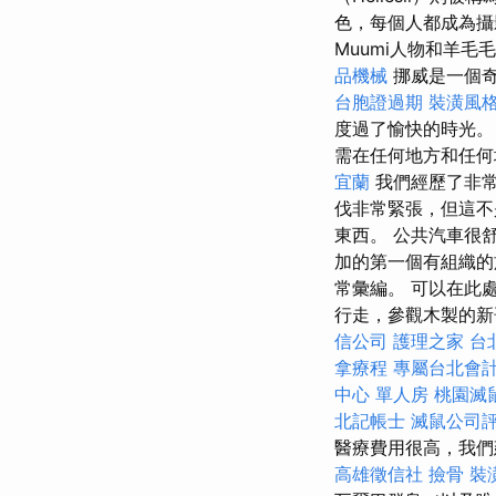
色，每個人都成為
Muumi人物和羊
品機械
挪威是一個奇
台胞證過期
裝潢風
度過了愉快的時光
需在任何地方和任何
宜蘭
我們經歷了非
伐非常緊張，但這不
東西。 公共汽車很
加的第一個有組織的
常彙編。 可以在此
行走，參觀木製的新哥特大教
信公司
護理之家 台
拿療程
專屬台北會
中心 單人房
桃園滅
北記帳士
滅鼠公司
醫療費用很高，我們
高雄徵信社
撿骨
裝