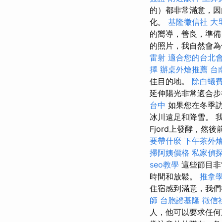
的）都非常滿意，因
化。
基隆徵信社
大
的嚮導，善良，準
的照片，我自然會為
雷射
適合您的台北
擇
辦桌外燴推薦
台
佳目的地。
除白蟻
延伸陽光非常適合
台中
如果您在冬季訪
冰川遠足和降雪。 
Fjord上發酵，然後前
要帶什麼
下午茶外
掃阿姨價格
私家偵
seo教學
這些節目非
時間和放鬆。
推拿
住宿感到滿意，我們
師
台胞證基隆
徵信
人，他可以要求任