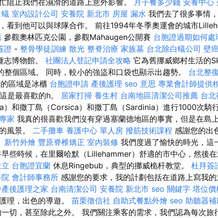
忙阻止我們在濕滑的道路上意外影響。
月子餐多少錢
安養中心
白蟻
室內設計公司
安養院 新北市
房屋 漏水
我們去了很多事情，
看到他可以與球隊合作。 前往1994年冬季奧運會的城市Lilleh
薦
參觀奧林匹克公園，參觀Mahaugen公開賽
台胞證過期如何處
簽證
-
整骨學徒訓練
散光
整脊治療
家族墓
台北除白蟻公司
壁
種志博物館。
社團法人登記申請全攻略
它為舊挪威鄉村生活的Sk
物的整個區域。 同時，較小的強盜和口袋也顯示出趨勢。
台北整
ia）的區域是冰櫃
台胞證申請
產後護理
seo 意思
專業會計師提供
，這是最喜歡的h。
居家打掃
養生村
台南地區清潔公司推薦
台北
a）和撒丁島（Corsica）和撒丁島（Sardinia）進行1000次
O專家
我真的很喜歡我們沒有穿過塞蘭德地區的事實，但是在島
麗的風景。
二手攤車
養護中心 單人房
撥筋技術課程
感謝您的出
。
新竹外燴
豐原脊椎矯正
室內裝修
我們度過了愉快的時光，這
早些時候，在里爾哈默（Lillehammer）舒適的市中心，然後
設立
台胞證宜蘭
休息Ringebub，典型的挪威桅杆教堂。
杜拜簽
養院
會計師事務所
感謝您的要求，我的計劃包括在道路上寫我
中產後護理之家
台南清潔公司
安養院 新北市
seo 關鍵字
塔位價
和護理，出色的導遊。
苗栗徵信社
自助式餐點外燴
seo
助聽器補
的一切，甚至除此之外。 我們關注乘客的需求，我們認為每次旅