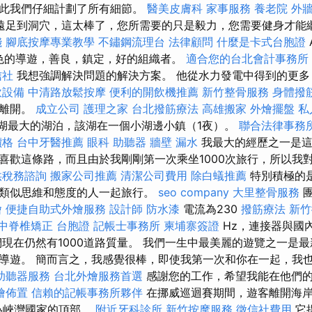
因此我們仔細計劃了所有細節。
醫美皮膚科
家事服務
養老院
外
遠足到洞穴，這太棒了，您所需要的只是毅力，您需要健身才能
錢
腳底按摩專業教學
不鏽鋼流理台
法律顧問
什麼是卡式台胞證
位出色的導遊，善良，鎮定，好的組織者。
適合您的台北會計事務所
信社
我想強調解決問題的解決方案。 他從水力發電中得到的更多
飲設備
中清路放鬆按摩
便利的開飲機推薦
新竹整骨服務
身體撥
gy離開。
成立公司
護理之家
台北撥筋療法
高雄搬家
外燴擺盤
私
sa湖最大的湖泊，該湖在一個小湖邊小鎮（1夜）。
聯合法律事務
價格
台中牙醫推薦
眼科
助聽器
牆壁 漏水
我最大的經歷之一是這
喜歡這條路，而且由於我剛剛第一次乘坐1000次旅行，所以我
供稅務諮詢
搬家公司推薦
清潔公司費用
除白蟻推薦
特別積極的
類似思維和態度的人一起旅行。
seo company
大里整骨服務
燴
便捷自助式外燴服務
設計師
防水漆
電流為230
撥筋療法
新竹
中脊椎矯正
台胞證
記帳士事務所
柬埔寨簽證
Hz，連接器與國
們現在仍然有1000道路質量。 我們一生中最美麗的遊覽之一是最
導遊。 簡而言之，我感覺很棒，即使我第一次和你在一起，我
助聽器服務
台北外燴服務首選
感謝您的工作，希望我能在他們
燴佈置
信賴的記帳事務所夥伴
在挪威巡迴賽期間，遊客離開海
被稱為峽灣國家的頂部。
附近牙科診所
新竹按摩服務
徵信社費用
它