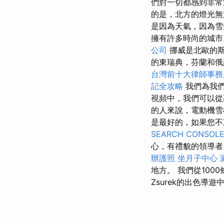
們對一切都感到非
的是，北方的燈光
是因為天氣，因為雪
擁有許多時尚的城市。
公司
挪威是北歐的
的東瑞典，芬蘭和俄羅
台灣前十大律師事務
記全攻略
我們為我們
視頻中，我們可以
的人來說，電動機
是最好的，如果您
SEARCH CONSOL
心，有禮貌的領導
辦護照
坐月子中心
地方。 我們從100
Zsurek的出色