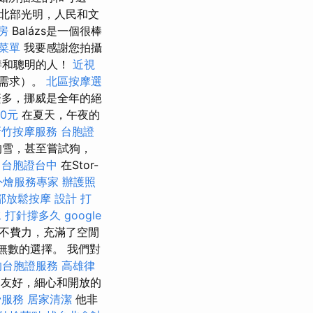
北部光明，人民和文
房
Balázs是一個很棒
菜單
我要感謝您拍攝
善和聰明的人！
近視
有需求）。
北區按摩選
繁多，挪威是全年的絕
0元
在夏天，午夜的
新竹按摩服務
台胞證
的雪，甚至嘗試狗，
台胞證台中
在Stor-
外燴服務專家
辦護照
部放鬆按摩
設計
打
 打針撐多久
google
不費力，充滿了空閒
有無數的選擇。 我們對
的台胞證服務
高雄律
人，友好，細心和開放的
骨服務
居家清潔
他非