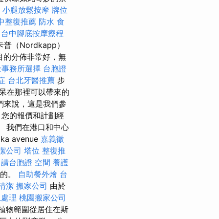
小腿放鬆按摩
牌位
中整復推薦
防水
食
台中腳底按摩療程
普（Nordkapp）
目的分佈非常好，無
士事務所選擇
台胞證
症
台北牙醫推薦
步
呆在那裡可以帶來的
們來說，這是我們參
，您的報價和計劃經
。 我們在港口和中心
a avenue
嘉義徵
潔公司
塔位
整復推
申請台胞證
空間
養護
適的。
自助餐外燴
台
清潔
搬家公司
由於
急處理
桃園搬家公司
植物範圍從居住在斯