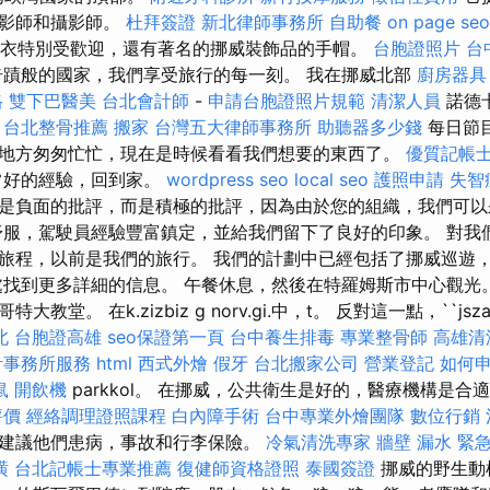
攝影師和攝影師。
杜拜簽證
新北律師事務所
自助餐
on page seo
毛毛衣特別受歡迎，還有著名的挪威裝飾品的手帽。
台胞證照片
台
蹟般的國家，我們享受旅行的每一刻。 我在挪威北部
廚房器具
格
雙下巴醫美
台北會計師
-
申請台胞證照片規範
清潔人員
諾德卡
。
台北整骨推薦
搬家
台灣五大律師事務所
助聽器多少錢
每日節
地方匆匆忙忙，現在是時候看看我們想要的東西了。
優質記帳
常好的經驗，回到家。
wordpress seo
local seo
護照申請
失智
是負面的批評，而是積極的批評，因為由於您的組織，我們可以
舒服，駕駛員經驗豐富鎮定，並給我們留下了良好的印象。 對我
旅程，以前是我們的旅行。 我們的計劃中已經包括了挪威巡遊
處找到更多詳細的信息。 午餐休息，然後在特羅姆斯市中心觀光
堂。 在k.zizbiz g norv.gi.中，t。 反對這一點，``jszak
北
台胞證高雄
seo保證第一頁
台中養生排毒
專業整骨師
高雄清
計事務所服務
html
西式外燴
假牙
台北搬家公司
營業登記
如何
鼠
開飲機
parkkol。 在挪威，公共衛生是好的，醫療機構是合
評價
經絡調理證照課程
白內障手術
台中專業外燴團隊
數位行銷
建議他們患病，事故和行李保險。
冷氣清洗專家
牆壁 漏水 緊
潢
台北記帳士專業推薦
復健師資格證照
泰國簽證
挪威的野生動