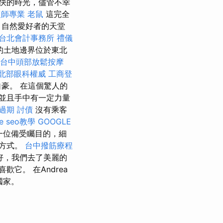
快的時光，儘管不幸
復師專業
老鼠
這完全
，自然愛好者的天堂
台北會計事務所
禮儀
的土地邊界位於東北
台中頭部放鬆按摩
北部眼科權威
工商登
豪。 在這個驚人的
並且手中有一定力量
過期
討債
沒有乘客
le seo教學
GOOGLE
r是一位備受矚目的，細
何方式。
台中撥筋療程
好，我們去了美麗的
它。 在Andrea
國家。