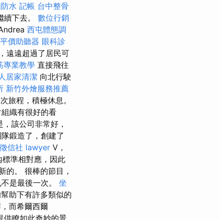
牆防水
記帳
台中整骨
繼續下去。
數位行銷
Andrea
西屯體態調
平價助聽器
眼科診
，遠遠超過了居民可
筋專業教學
直接飛往
人居家清潔
向北行駛
所
新竹外燴服務推薦
次旅程，積極休息。
對組織有很好的看
是，該公司非常好，
團隊鍛造了，創建了
徵信社
lawyer
V，
內標準相對應，因此
新的。 很棒的節目，
也不是最後一次。
坐
的幫助下有許多類似的
岸，而希爾西爾
提供瞭如此奇妙的景