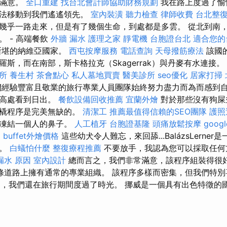
常滿意。
全口重建
找台北會計師協助財務規劃
我在路上度過了愉
無法移動到我們遙遙領先。
室內裝潢
聽力檢查
律師收費
台北整
幾乎一路走來，但是有了幾個生命，到處都是多雲。 從北到南
 - 高端餐飲
外牆 漏水
護理之家
靜電機
台胞證台北
適合您的
斯堪的納維亞國家。
西屯按摩服務
電話查詢
天母撥筋療法
該國
斯，而在南部，斯卡格拉克（Skagerrak）與丹麥有水連接。
所
養生村
茶會點心
私人墓地買賣
醫美診所
seo優化
居家打掃
經驗豐富且敬業的旅行專業人員團隊始終努力盡力而為而感到自
從高處看到日出。
餐飲設備回收推薦
宜蘭外燴
對於那些沒有狗屎
雪橇程序是完美無缺的。
清潔工
推薦最值得信賴的SEO團隊
護照
不凍結一個人的鼻子。
人工植牙
台胞證基隆
頭痛放鬆按摩
goog
E
buffet外燴價格
這些幼犬令人難忘，來回舔...BalázsLerne
者。
白蟻怕什麼
整復療程推薦
不要放手，我認為您可以採取任
漏水 原因
室內設計
總而言之，我們非常滿意，該程序組裝得很
0條道路上擁有通常的專業組織。 該程序多樣而密集，但我們特別喜歡
導遊中，我們還在旅行期間度過了時光。 挪威是一個具有出色特徵的