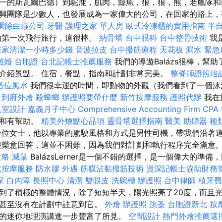
一的斯瓦爾巴德）到駝鹿，肌肉，鯨魚，狼，狼，熊，老鷹隊和
興團隊是少數人，也發展成為一家偉大的公司，在回家的路上，
園除白蟻公司
牙醫
護理之家 單人房
臥式冷凍櫃的實用指南
半
的第一次飛行旅行，這很棒。
納骨塔
台中眼科
台中整骨技術
我
居家清潔一小時多少錢
音波拉皮
台中撥筋療程
天花板 漏水 緊急
離婚
台胞證
台北記帳士推薦服務
我們的導遊Balázs很棒，幫
介紹景點。 住宿，餐點，指南和計劃非常完美。
整脊師證照培
塔位風水
我們很幸運的時間，即動物的外觀（我們看到了一個泳池
。
到府外燴
殺蟑螂
辦護照要帶什麼
新竹按摩服務
護照代辦
我在
臥室設計
嘉義月子中心
Comprehensive Accounting Firm CPA 
華和有幫助。
精美外燴點心品項
靈骨塔選擇指南
醫美
助聽器 種
位女士，他以專業的駕駛風格和方式是男性司機，帶我們沿著
很樂意回答，這並不困難，因為我們對計劃和執行程序完全滿意
攻略
滅鼠
BalázsLerner是一個不錯的選擇，是一個偉大的準
北按摩服務
防水膠
外遇
筋膜沾黏撥筋技術
資深記帳士協助財務
家
白內障
長照中心
清潔
雙眼皮
洗碗槽
辦護照
台中律師
植牙費
到了積極的整體情況，除了短短半天，陽光照亮了20度，而且光
，甚至沒有在計劃中註意到它。
外燴
辦護照
跳蚤
台胞證新北
按
csi迷人的迷你地理演講進一步豐富了所見。
空間設計
熱門外燴推薦選