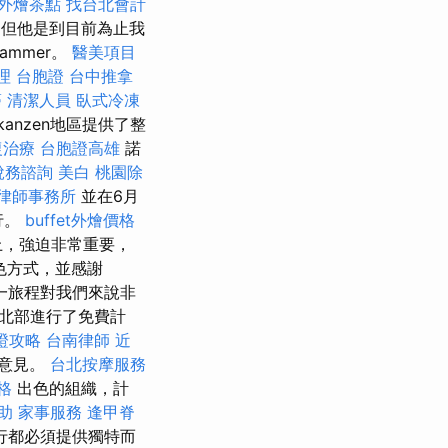
外燴茶點
找台北會計
但他是到目前為止我
ammer。
醫美項目
理
台胞證
台中推拿
癌
清潔人員
臥式冷凍
anzen地區提供了整
復治療
台胞證高雄
諾
稅務諮詢
美白
桃園除
律師事務所
並在6月
騎行。
buffet外燴價格
上，強迫非常重要，
色方式，並感謝
一旅程對我們來說非
在北部進行了免費計
證攻略
台南律師
近
的意見。
台北按摩服務
格
出色的組織，計
助
家事服務
逢甲脊
行都必須提供獨特而