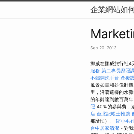
企業網站如何提
Marketi
Sep 20, 2013
挪威在挪威旅行社4天
服務
第二專長證照
不鏽鋼洗手台
產後護
風景如畫和雄偉壯
里，沿著這樣的水彈
的年齡達到數百萬年
照
40％的參與費，
店
台北記帳士推薦
那麼忙）。
縮小毛
台中居家清潔
- 對