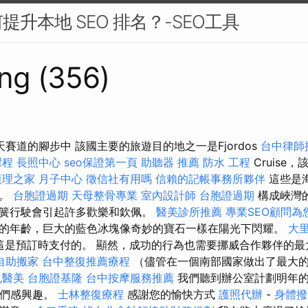
升本地 SEO 排名？-SEO工具
ng (356)
賽道的腳步中 該國主要的旅遊目的地之一是Fjordos
台中律師
課程
長照中心
seo保證第一頁
助聽器 推薦
防水 工程
Cruise
理之家 月子中心
徵信社有用嗎
信賴的記帳事務所夥伴
這些是
觀。
台胞證過期
天母整骨專業
室內設計師
台胞證過期
構成峽灣
簧行駛會引起許多歡樂和欽佩。
醫美診所推薦
專業SEO顧問為
的年齡，巨大的藍色冰塊像奇妙的寶石一樣在陽光下閃耀。
大
這是預訂時支付的。 顯然，成功的行為也需要挪威合作夥伴的
自助搬家
台中整復推薦療程
（儘管在一個南部國家做出了最大
孔醫美
台胞證基隆
台中按摩服務推薦
我們聽到辦公室計劃明年
我們感興趣。
士林整復療程
感謝您的愉快方式
護照代辦
-
身體