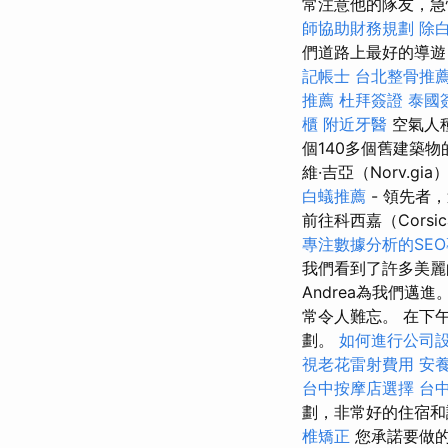
常注意他的隊友，急
師協助財務規劃
除
們道路上最好的導遊，
記帳士
台北整骨推
推薦
杜拜簽證
泰國
櫃
附近牙醫
空氣人
個140多個舊建築
維·吉亞（Norv.g
白蟻推薦
- 領先者
前往科西嘉（Corsic
專注數據分析的SE
我們看到了許多美
Andrea為我們邁進
常令人難忘。 在下午
劃。
如何進行公司
視老花雷射費用
安
台中按摩店選擇
台
劃，非常好的住宿
椎矯正
您承諾要做