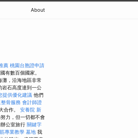
About
推薦
桃園台胞證申請
，該國有數百個國家。
海灘，沿海地區非常
的岩石高度達到一公
您提供優化建議
他們
里整骨服務
會計師證
最大合作。
安養院 新
的努力，但一切都不會
的辦公室旅行
關鍵字
撥筋專業教學
墓地
我