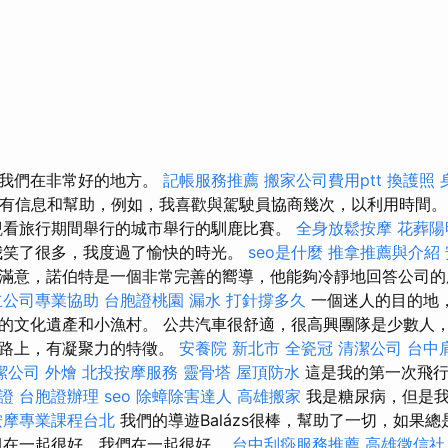
，我們在非常好的地方。
記帳服務推薦
搬家公司費用ptt
換護照
s的所有信息和幫助，例如，我喜歡與駕駛員協商幾次，以利用時間
觀看旅行期間舉行的城市舉行的馴鹿比賽。
全身放鬆按摩
花葬陽
我笑了很多，我度過了愉快的時光。
seo是什麼
推拿推薦與介紹
滿意，諾伯特是一個非常完善的嚮導，他能夠冷靜地回答公司
立公司專業協助
台胞證桃園
漏水 打針撐多久
一個迷人的目的地
的文化遺產和小漁村。 公共汽車很舒適，很高興團隊是少數人
的路上，有凝聚力的特徵。
安養院 新北市
全瓷冠
清潔公司
台中
潔公司
外燴
北投按摩服務
靈骨塔
屋頂防水
這是我的第一次飛
證
台胞證辦理
seo
除蟑除害達人
高雄搬家
我是糖尿病，但是我
按摩專業課程台北
我們的導遊Balázs很棒，幫助了一切，如果
組在一起很好，我們在一起很好。
台中刮痧服務推薦
高雄徵信社