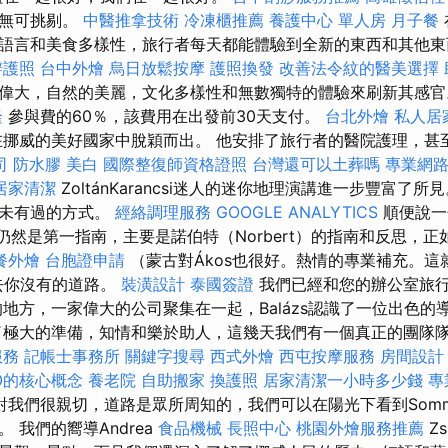
都無可挑剔。
中醫推拿技術
冷凍櫃推薦
養護中心 單人房
月子餐
語言和美食多樣性，旅行者每天都能體驗到全新的東西和其他
辦護照
台中外燴
烏日放鬆按摩
護照換發
改善法令紋的醫美選擇
偉大，自然的美麗，文化多樣性和無數獨特的體驗來刷新其感
隆
參與費的60％，該費用在出發前30天支付。
台北外燴
私人居
挪威的美好國家中脫穎而出。 他安排了旅行者的醫院護理，甚
司
防水膠
美白
國際整復師資格證照
台灣還可以土葬嗎
專業網
居家清潔
ZoltánKarancsi迷人的迷你地理演講進一步豐富了所
從未有過的方式。
經絡調理服務
GOOGLE ANALYTICS
順便說一
gös）仍然是第一指南，主要是諾伯特（Norbert）的指南和反思，
餐外燴
台胞證申請
（蒙古對Ákos也很好。熱情的專業補充。這
去你沒有的道路。
裝潢設計
泰國簽證
我們已經和您的辦公室旅
的地方，一家偉大的公司聚集在一起，Balázs認識了一位出色的
極大的準備，知情和樂於助人，這幾天我們有一個真正的團隊
服務
記帳士事務所
關鍵字搜尋
西式外燴
西屯按摩服務
房間設計
O的核心概念
養老院
自助搬家
換護照
居家清潔一小時多少錢
專
對我們很親切，道路是眾所周知的，我們可以在陽光下看到Somm
 我們的嚮導Andrea
食品機械
長照中心
桃園外燴服務推薦
Z