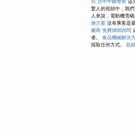
司
台中中醫整骨
這
驚人的視頻中，我
人來說，電動機雪
燴方案
沒有乘客是
廠商
免費律師詢問
者。
食品機械解決
採取任何方式。
筋