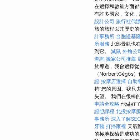
在選擇和數量方面
有許多國家，文化，
設計公司
旅行社代
旅的旅程以其歷史的
計事務所
台胞證基
所服務
北部景觀也在
到它。
滅鼠
外燴公
查詢
搬家公司推薦
於導遊，我會選擇
（NorbertGé
證
按摩店選擇
自助
持”您的原因。我只
失望。 我們在很棒
申請全攻略
他做好了
證照課程
北投按摩
事務所
深入了解SE
牙醫
打掃家裡
天氣
的極地探險是成功的。