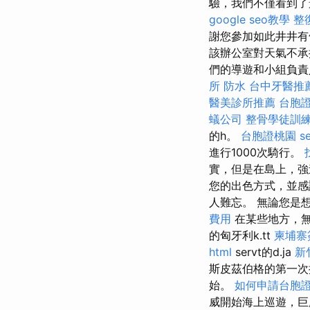
驗，我們不僅看到了
google seo教學
整
謝您參加如此井井
該辦公室對天氣不承
們的導遊和小組負責
所
防水
台中牙醫推
醫美診所推薦
台胞
蟻公司
整骨學徒訓
的h。
台胞證桃園
s
進行1000次騎行。
實，但是在島上，強
您的出色方式，並感謝
人難忘。 無論您是
費用
在某些地方，
的匈牙利k.tt
柬埔寨
html
servt的d.ja
新
斯皮茲伯格的第一次探
始。
如何申請台胞
威開始海上巡遊，巨