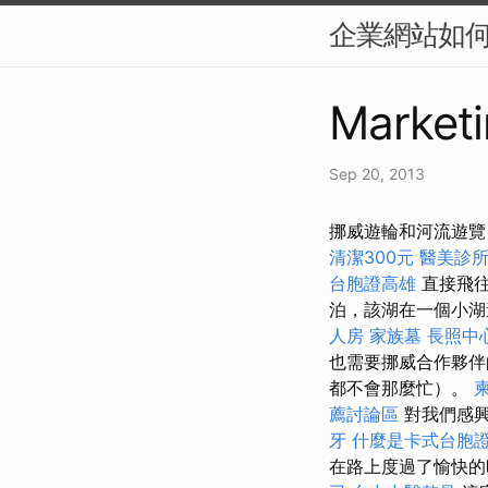
企業網站如何提
Marketi
Sep 20, 2013
挪威遊輪和河流遊覽
清潔300元
醫美診
台胞證高雄
直接飛往
泊，該湖在一個小湖
人房
家族墓
長照中
也需要挪威合作夥
都不會那麼忙）。
薦討論區
對我們感
牙
什麼是卡式台胞
在路上度過了愉快的