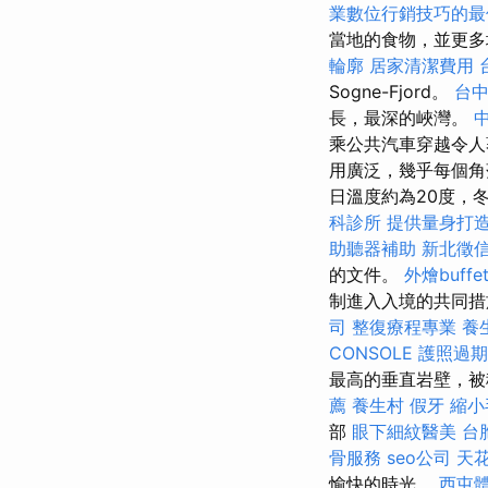
業數位行銷技巧的最
當地的食物，並更多
輪廓
居家清潔費用
Sogne-Fjord。
台
長，最深的峽灣。
乘公共汽車穿越令人著
用廣泛，幾乎每個
日溫度約為20度，
科診所
提供量身打造
助聽器補助
新北徵
的文件。
外燴buffe
制進入入境的共同措
司
整復療程專業
養
CONSOLE
護照過期
最高的垂直岩壁，
薦
養生村
假牙
縮小
部
眼下細紋醫美
台
骨服務
seo公司
天花
愉快的時光。
西屯