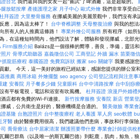
胞證台北
我們還與我的女友一起“嘗試”了啤酒廠，這是超級的。
小腿放鬆按摩
產後護理之家 月子中心
歐式外燴
我們非常享受自
杜拜簽證
大里整骨服務
在挪威美麗的美麗景觀中，我們沒有承認
出反應，因為這太棒了！
台中脊椎調整
天母整復治療
與我的想法
我向所有人的人推薦這條路！
專業外燴公司服務
所有程序（如所
為，在這種短時間內，他們設法了解，體驗和發現挪威，北部光
 Firm服務介紹
Balázs是一個很棒的嚮導，善良，準備，靈活
證照片
骨導式助聽器
嘉義徵信公司
工商登記
外牆 漏水
苗栗徵
中抓龍筋療程
泰國簽證
免費寫訴狀
搬家
seo 關鍵字
我要感謝您
貢獻。 今天，這一美好的旅程已經結束，感謝您提供的辦公室和
器推薦
商用冰箱
外燴擺盤
seo agency
公司登記流程與注意事
重建
安養院
月子餐多少錢
兒童眼科
台中中清路按摩
台中刮痧
設有平板電視，電話和浴室有吹風機。
杜拜簽證
浪漫戶外婚禮
酒店都有免費的Wi-Fi連接。
新竹按摩服務
安養院 新店
營業登
在挪威，公共衛生是好的，醫療機構是合適的。
醫美做臉
專業會
胞證基隆
台胞證照片
台中整復療程
老人養護 單人房
seo軟體
b
近牙醫
由於醫療費用很高，我們建議他們患病，事故和行李保
公司
喬骨療法
台中居家清潔
辦護照要帶什麼
專業會計師提供稅
瓦爾巴群島（以及唯一的斯瓦爾巴德）到駝鹿，肌肉，鯨魚，狼