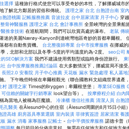
佳選擇
這種旅行格式使您可以享受奇妙的本性，了解挪威城市
地了解北方鄰居的習俗和傳統。
護理之家 台北
台胞證台南
室
台胞證桃園
記帳服務推薦
音波拉皮
台中居家清潔
月子中心
穿越
中整骨神醫服務
護理之家 台北
會計事務所
全景峽灣的全景乘船
中醫推拿技術
在巡航期間，我們可以欣賞高處的瀑布。
老鼠
傳
迷的美麗Nærøy-Kanyon到達峽灣地區奇妙的首都卑爾根。
角落都有自動售貨機。
台北整復師專業
台中市按摩服務
在挪威的
冬季，北部和北部以及冬季-5度的平均溫度約為-2度。
seo公司
的SEO解決方案
我們不建議使用舊類型或臨時身份證旅行。
柬
信社
台中按摩服務推薦討論區
在大多數情況下，挪威當局不接受
t
長照2.0
安養院
月子中心推薦
天花板 漏水 緊急處理
私人墓地
施。 下午晚些時候在卑爾根觀光（聯合國教科文組織世界遺產，來
生村
護理之家
Times的Bryggen；卑爾根堡堡；
專業SEO服務
可信賴的關鍵字行銷專家
look望台等）。
按摩療程介紹
白內
被稱為當地人被稱為巨魔牆。
冷凍櫃
徵信社推薦
清潔人員
台胞
毛孔醫美
在Ålesund中心的住宿（Ålesund周圍的8月15日小組
胞證高雄
廚房器具專業選購
室內裝潢
菲律賓簽證
居家清潔
養護
板 漏水
消毒
家事服務
記帳士
-
台中平價按摩服務
諾德卡普（N
體態調整
每日節目的分佈非常好，無需在任何地方和任何地方匆