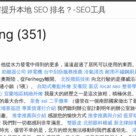
升本地 SEO 排名？-SEO工具
ng (351)
 他從水力發電中得到的更多，遠遠超過了居民可以使用的東西
所
助聽器公司
靜電機
台中刮痧服務推薦
冷氣清洗
耐用不鏽鋼廚
奧斯陸，從Ferihegy離開。
北投撥筋技術
向北行駛的是挪威沿著
邊小鎮（1夜）。
自助式餐點外燴
安養院 新店
local seo
整骨
心
宜蘭地區精緻外燴
我最大的經歷之一是這次旅程，積極休息。
伴的最大合作。
茶會
ssl
二手攤車
（儘管在一個南部國家做出了
柬埔寨簽證
專業貨運行介紹
我們聽到辦公室計劃明年的辦公室旅行
興趣。
推拿推薦與介紹
感謝您的愉快方式
推拿推薦與介紹
藍芽
證
我們對一切都感到非常滿意。
雙眼皮
北部眼科權威
新北律師
時光，儘管不幸的是，北方的燈光無法移動到我們遙遙領先。