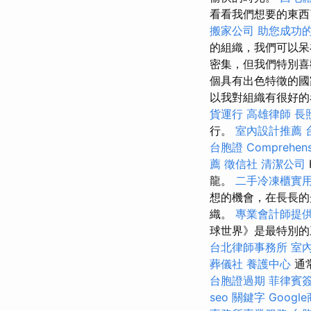
看看我們想要的東
搬家公司
助您成功
的組織，我們可以呆
密集，但我們特別喜歡
個具有出色特徵的國
以我對組織有很好
貨運行
高雄律師
長
行。
室內設計推薦
台胞證
Comprehensi
薦
徵信社
清潔公司
龍。
二手冷凍櫃實
想的機會，在長長
織。
專業會計師提
球世界》是最特別
台北律師事務所
室
葬儀社
養護中心
通
台胞證過期
菲律賓
seo 關鍵字
Googl