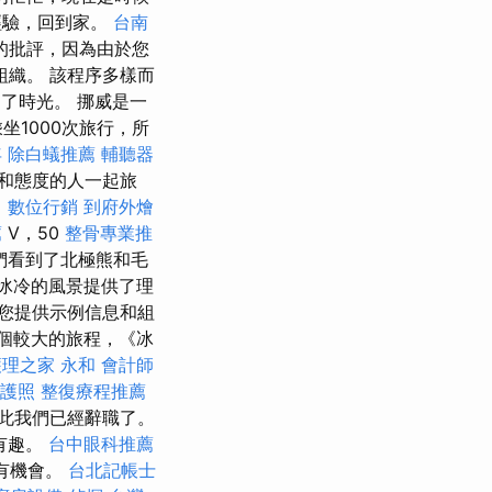
經驗，回到家。
台南
的批評，因為由於您
組織。 該程序多樣而
過了時光。 挪威是一
1000次旅行，所
年
除白蟻推薦
輔聽器
和態度的人一起旅
。
數位行銷
到府外燴
薦
V，50
整骨專業推
們看到了北極熊和毛
冰冷的風景提供了理
您提供示例信息和組
個較大的旅程，《冰
護理之家 永和
會計師
護照
整復療程推薦
此我們已經辭職了。
有趣。
台中眼科推薦
有機會。
台北記帳士