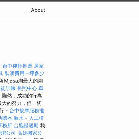
About
。
台中律師推薦
居家
具
裝潢費用一坪多少
Mjøsa湖最大的湖
學徒訓練
長照中心 單
 顯然，成功的行為
最大的努力，但一切
 -
台中按摩服務推
助聽器
漏水
-
人工植
事務所
台胞證過期
我
清潔公司
高雄搬家公