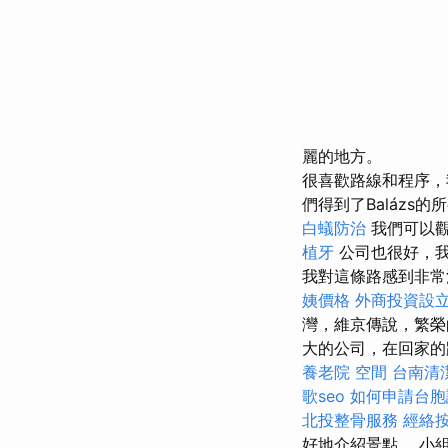
麗的地方。
很喜歡路線和程序
們得到了Baláz
白蟻防治
我們可以
植牙
公司也很好，
我對這條路感到非常
姨價格
外商投資設
灣，維京傳說，繁榮
大的公司，在回家
養老院
空間
台南清
歌seo
如何申請台胞
北投整骨服務
經絡
好地介紹景點。 小