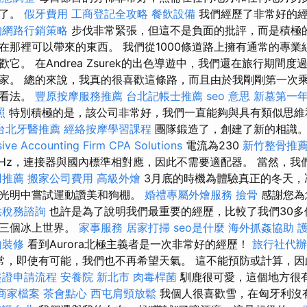
西了。
假牙費用
工商登記全攻略
餐飲設備
我們經歷了非常好的
的網路行銷策略
步伐非常緊張，但這不是負面的批評，而是積極
在那裡可以帶來的東西。 我們從1000條道路上擁有通常的專業
它。 在Andrea Zsurek的出色導遊中，我們還在旅行期間度
家。 總的來說，我真的很喜歡這條路，而且由於我剛剛第一次乘坐
的看法。
豐原按摩服務推薦
台北記帳士推薦
seo 意思
新墓第一
照
特別積極的是，該公司非常好，我們一直能夠與具有類似思維
台北牙醫推薦
經絡按摩學習課程
團隊鍛造了，創建了新的相識
ve Accounting Firm CPA Solutions
電流為230
新竹整骨推
Hz，連接器與國內標準相對應，因此不需要適配器。 當然，我
用推薦
搬家公司費用
高級外燴
3月底的時機為體驗真正的冬天，
的光明中嘗試運動讚美和狗棚。
婚禮專屬外燴服務
撿骨
感謝您為
供稅務諮詢
也許是為了說明我們最重要的經歷，比較了我們30多
的三個冰上世界。
家事服務
居家打掃
seo是什麼
海外抓姦協助
內裝修
看到Aurora北極主義者是一次非常好的經歷！
旅行社代辦
常，即使有可能，我們也不再希望天氣。 這不能預防或計算，因
簽證申請流程
安養院 新北市
肉毒桿菌
馴鹿很可愛，這個地方很
e商家檔案
茶會點心
西屯肩頸放鬆
我個人很喜歡雪，在匈牙利沒