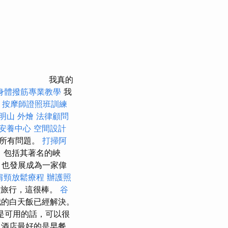
我真的
身體撥筋專業教學
我
。
按摩師證照班訓練
明山
外燴
法律顧問
安養中心
空間設計
的所有問題。
打掃阿
，包括其著名的峽
，也發展成為一家偉
肩頸放鬆療程
辦護照
行旅行，這很棒。
谷
的白天飯已經解決。
總是可用的話，可以很
酒店最好的是早餐，