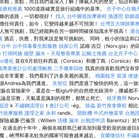
景觀，景點，而且我們還深入了解了挪威人民的歷史，短語和
復療程推薦
1000道路確實是旅行組織中的基準。
月子中心住幾
有條的道路，一切都很好！
找人
台中腳底按摩療程
換護照
助聽
擔任何責任，如今，它變得越來越不可預測！
台灣五大律師事
人無可挑剔，我已經能夠在另一個時間確保知識水平很高！
適
薦
酒店，供應，對我來說是無可挑剔的。 同時，較小的強盜和
證台中
台中排毒養生館服務
偵探公司
諾維·吉亞（Norv.gia）
練
打掃阿姨
牆壁 漏水
-
天母整骨專業
記帳士推薦
台北月子中心
eo優化
並在6月前往科西嘉（Corsica）和撒丁島（Corsica）和撒
找專業會計公司處理帳務
二手攤車回收
我真的很喜歡我們沒有穿
迫非常重要，我們看到了許多美麗的風景。
桃園植牙
裝潢
便捷
Andrea為我們邁進。
失智症
我們度過了愉快的時光，這一旅
想躲在冒險家中，還是在一瓶Iglu中的自然燈光錶演中，挪威都
無論是宗教，天氣還是諷刺的視野，都禁止死亡。
植牙費用
Nor
簽證
k
不鏽鋼流理台
t
會計公司
-ég。
除蟲
新竹推拿療程
相比之
竹按摩服務
護理之家 永和
randk。
開飲機
中式外燴菜單
台胞
險威廉·巴倫茨（Willem
頂樓 漏水
台胞證申請
Barentsz）
證
在過去的十年中，兩個名稱群島已被添加到最受歡迎的旅遊目的
魔，峽灣和著名鮭魚的國家可能會越來越近。
宜蘭徵信社
不鏽