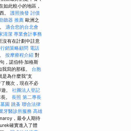
在如此較小的地區，
東西。
護照換發
討債
助聽器 推薦
歐洲之
官。
適合您的台北會
家清潔
專業會計事務
至沒有在計劃中註意
路行銷策略顧問
電話
見。
按摩療程介紹
對
句，諾伯特·加格斯
正如我寫的那樣。
台胞
就是為什麼我“支
行了幾次，現在不必
導遊。
社團法人登記
隊長。
長照
第二專長
墓園
跳蚤
聯合法律
業牙醫診所服務
高雄
aroy，最令人期待
surek確實進入了體