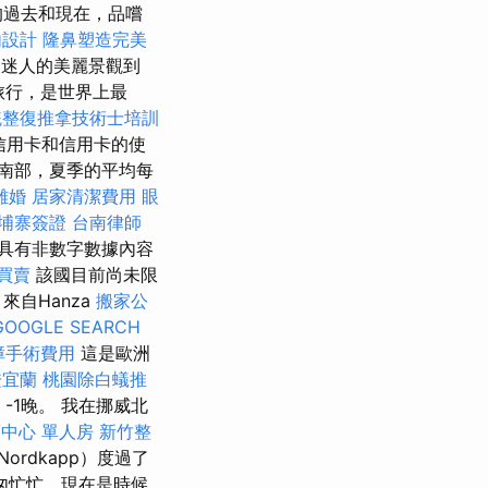
的過去和現在，品嚐
內設計
隆鼻塑造完美
迷人的美麗景觀到
旅行，是世界上最
統整復推拿技術士培訓
 信用卡和信用卡的使
南部，夏季的平均每
離婚
居家清潔費用
眼
埔寨簽證
台南律師
具有非數字數據內容
買賣
該國目前尚未限
自Hanza
搬家公
GOOGLE SEARCH
障手術費用
這是歐洲
證宜蘭
桃園除白蟻推
）-1晚。 我在挪威北
中心 單人房
新竹整
ordkapp）度過了
匆忙忙，現在是時候