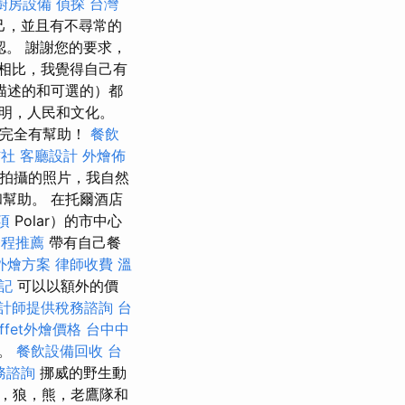
廚房設備
偵探
台灣
己，並且有不尋常的
。 謝謝您的要求，
相比，我覺得自己有
描述的和可選的）都
明，人民和文化。
和完全有幫助！
餐飲
信社
客廳設計
外燴佈
拍攝的照片，我自然
幫助。 在托爾酒店
項
Polar）的市中心
療程推薦
帶有自己餐
外燴方案
律師收費
溫
記
可以以額外的價
計師提供稅務諮詢
台
uffet外燴價格
台中中
險。
餐飲設備回收
台
務諮詢
挪威的野生動
，狼，熊，老鷹隊和