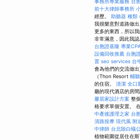
事務所專業服務
台
前十大律師事務所
經歷。
助聽器 種類
我很樂意對道路做
更多的東西，所以
非常滿意，因此我認
台胞證基隆
專業CPA
設備回收推薦
台胞
置
seo services
台
會為他們的交流做出
（Thon Resort
輔聽
的住宿。
清潔
全口
廳的現代酒店的房間
馨居家設計方案
整個
格要求單個安置。 
中產後護理之家
台
清路按摩
現代風
附
中律師
台北除白蟻
植物範圍從居住在斯