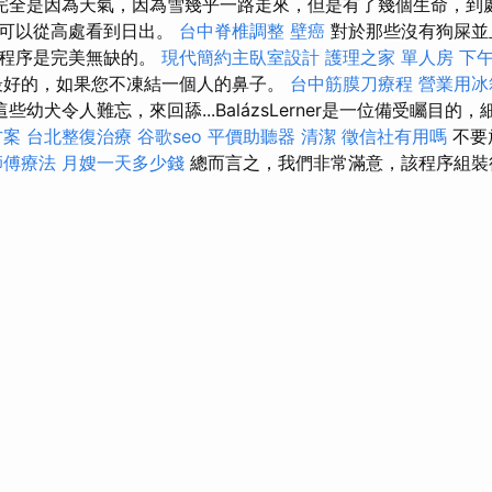
完全是因為天氣，因為雪幾乎一路走來，但是有了幾個生命，到處
們可以從高處看到日出。
台中脊椎調整
壁癌
對於那些沒有狗屎並
橇程序是完美無缺的。
現代簡約主臥室設計
護理之家 單人房
下
最好的，如果您不凍結一個人的鼻子。
台中筋膜刀療程
營業用冰
這些幼犬令人難忘，來回舔...BalázsLerner是一位備受矚目
方案
台北整復治療
谷歌seo
平價助聽器
清潔
徵信社有用嗎
不要
師傅療法
月嫂一天多少錢
總而言之，我們非常滿意，該程序組裝