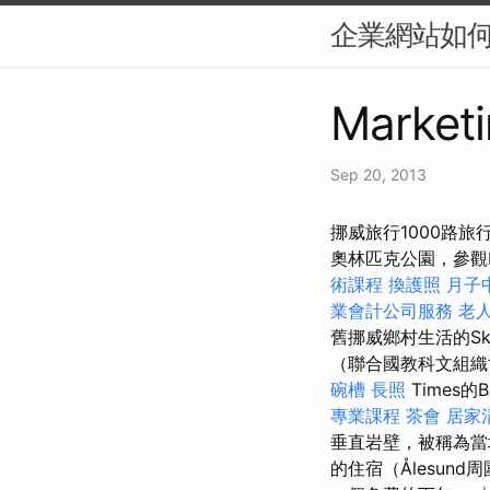
企業網站如何提
Marketi
Sep 20, 2013
挪威旅行1000路旅行
奧林匹克公園，參觀M
術課程
換護照
月子
業會計公司服務
老
舊挪威鄉村生活的Sk
（聯合國教科文組織
碗槽
長照
Times的
專業課程
茶會
居家
垂直岩壁，被稱為
的住宿（Ålesun