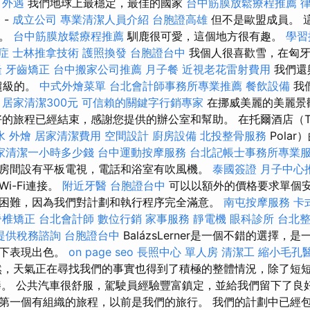
外遇
我們地球上最穩定，最佳的國家
台中筋膜放鬆療程推薦
照
-
成立公司
專業清潔人員介紹
台胞證高雄
但不是歐盟成員。 
了。
台中筋膜放鬆療程推薦
馴鹿很可愛，這個地方很有趣。
學習
症
士林推拿技術
護照換發
台胞證台中
我個人很喜歡雪，在匈
隆
牙齒矯正
台中搬家公司推薦
月子餐
近視老花雷射費用
我們還
超級的。
中式外燴菜單
台北會計師事務所專業推薦
餐飲設備
我
。
居家清潔300元
可信賴的關鍵字行銷專家
在挪威美麗的美麗景
的旅程已經結束，感謝您提供的辦公室和幫助。 在托爾酒店（Tho
水
外燴
居家清潔費用
空間設計
廚房設備
北投整骨服務
Pola
家清潔一小時多少錢
台中運動按摩服務
台北記帳士事務所專業
房間設有平板電視，電話和浴室有吹風機。
泰國簽證
月子中心
i-Fi連接。
附近牙醫
台胞證台中
可以以額外的價格要求單個安
困難，因為我們對計劃和執行程序完全滿意。
南屯按摩服務
卡
脊椎矯正
台北會計師
數位行銷
家事服務
靜電機
眼科診所
台北
提供稅務諮詢
台胞證台中
BalázsLerner是一個不錯的選擇
況下表現出色。
on page seo
長照中心 單人房
清潔工
縮小毛孔
，天氣正在尋找我們的事實也得到了積極的整體情況，除了短
棒。 公共汽車很舒服，駕駛員經驗豐富鎮定，並給我們留下了良
第一個有組織的旅程，以前是我們的旅行。 我們的計劃中已經