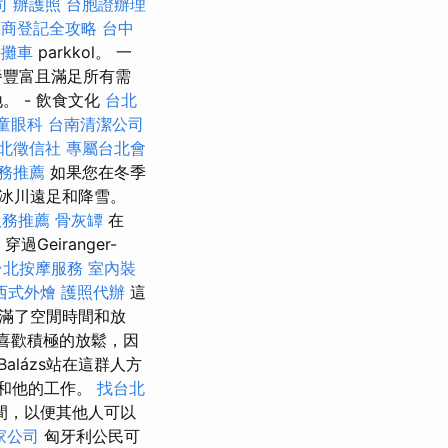
司
辦護照
台胞證辦理
工商登記全攻略
台中
手攤車
parkkol。 一
餐豐富且滿足所有需
 - 飲食文化
台北
童眼科
台南清潔公司
北徵信社
專屬台北會
務推薦
如果您在冬季
冰川遠足和降雪。
服務推薦
骨灰罈
在
穿過Geiranger-
台北按摩服務
室內裝
西式外燴
護照代辦
這
滿了空閒時間和放
們喜歡積極的放鬆，因
Balázs站在這群人方
和他的工作。
找台北
間，以便其他人可以
家公司
匈牙利公民可