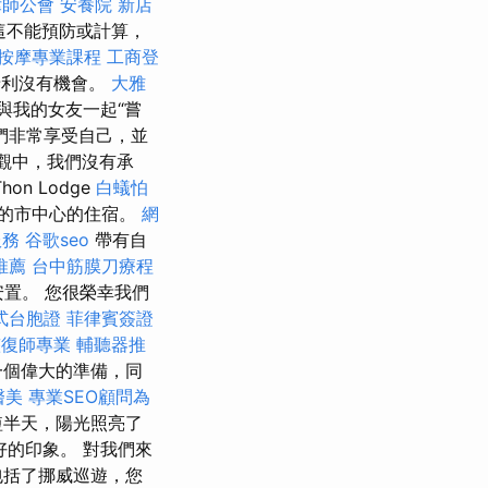
律師公會
安養院 新店
這不能預防或計算，
按摩專業課程
工商登
牙利沒有機會。
大雅
與我的女友一起“嘗
們非常享受自己，並
觀中，我們沒有承
n Lodge
白蟻怕
r）的市中心的住宿。
網
服務
谷歌seo
帶有自
推薦
台中筋膜刀療程
置。 您很榮幸我們
式台胞證
菲律賓簽證
整復師專業
輔聽器推
，是一個偉大的準備，同
醫美
專業SEO顧問為
短半天，陽光照亮了
好的印象。 對我們來
包括了挪威巡遊，您