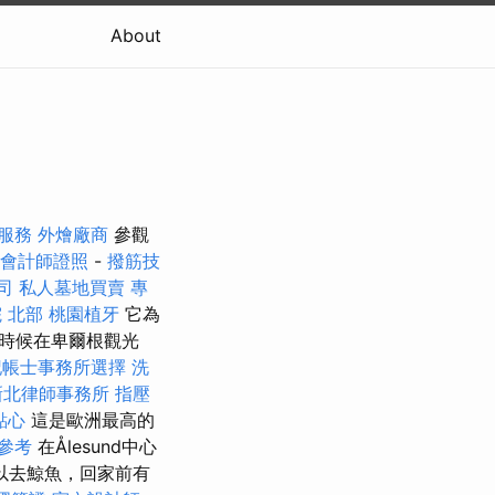
About
司服務
外燴廠商
參觀
會計師證照
-
撥筋技
司
私人墓地買賣
專
 北部
桃園植牙
它為
些時候在卑爾根觀光
記帳士事務所選擇
洗
新北律師事務所
指壓
點心
這是歐洲最高的
參考
在Ålesund中心
可以去鯨魚，回家前有