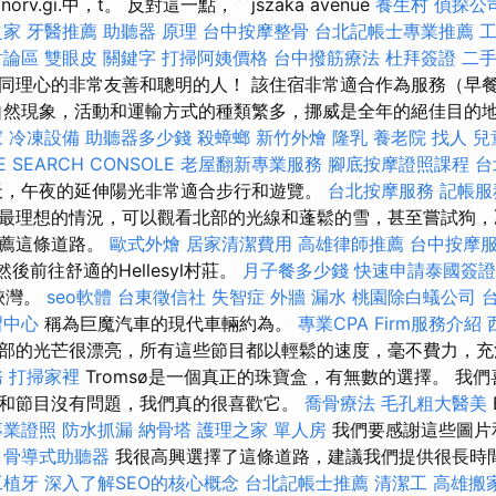
 norv.gi.中，t。 反對這一點，``jszaka avenue
養生村
偵探公
之家
牙醫推薦
助聽器 原理
台中按摩整骨
台北記帳士專業推薦
討論區
雙眼皮
關鍵字
打掃阿姨價格
台中撥筋療法
杜拜簽證
二
同理心的非常友善和聰明的人！ 該住宿非常適合作為服務（早
自然現象，活動和運輸方式的種類繁多，挪威是全年的絕佳目的地。
家
冷凍設備
助聽器多少錢
殺蟑螂
新竹外燴
隆乳
養老院
找人
兒
E SEARCH CONSOLE
老屋翻新專業服務
腳底按摩證照課程
台
，午夜的延伸陽光非常適合步行和遊覽。
台北按摩服務
記帳服
最理想的情況，可以觀看北部的光線和蓬鬆的雪，甚至嘗試狗，
推薦這條道路。
歐式外燴
居家清潔費用
高雄律師推薦
台中按摩
酵，然後前往舒適的Hellesyl村莊。
月子餐多少錢
快速申請泰國簽證
的峽灣。
seo軟體
台東徵信社
失智症
外牆 漏水
桃園除白蟻公司
習中心
稱為巨魔汽車的現代車輛約為。
專業CPA Firm服務介紹
部的光芒很漂亮，所有這些節目都以輕鬆的速度，毫不費力，充
務
打掃家裡
Tromsø是一個真正的珠寶盒，有無數的選擇。 我
和節目沒有問題，我們真的很喜歡它。
喬骨療法
毛孔粗大醫美
專業證照
防水抓漏
納骨塔
護理之家 單人房
我們要感謝這些圖片
骨導式助聽器
我很高興選擇了這條道路，建議我們提供很長時
工植牙
深入了解SEO的核心概念
台北記帳士推薦
清潔工
高雄搬