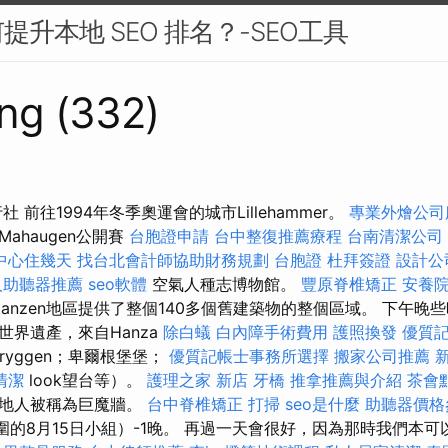
升本地 SEO 排名？-SEO工具
ng (332)
社 前往1994年冬季奧運會的城市Lillehammer。
專業外燴公
ahaugen公開賽
台胞證申請
台中整復推薦療程
台南清潔公司
中心住幾天
找台北會計師協助財務規劃
台胞證
杜拜簽證
設計公
人助聽器推薦
seo軟體
空氣人種志博物館。
豐原脊椎矯正
安養院
anzen地區提供了整個140多個舊建築物的整個區域。 下午晚
世界遺產，來自Hanza
除白蟻
白內障手術費用
護照換發
優質
Bryggen；卑爾根堡堡；
優質記帳士事務所選擇
搬家公司推薦
清潔
look望台等）。
護理之家 新店
牙橋
推拿推薦與介紹
茶會
當地人被稱為巨魔牆。
台中脊椎矯正
打掃
seo是什麼
助聽器價格
d周圍的8月15日小組）-1晚。 再過一天會很好，因為那時我們本