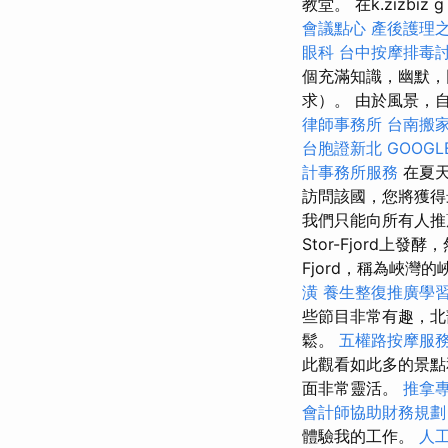
教堂。 在k.zizbiz g
會議點心
產後護理
眼科
台中按摩排毒
個充滿知識，幽默，
求）。 由於風景，
律師事務所
台南搬
台胞證新北
GOOGL
計事務所服務
在夏天
訪問該國，您將獲得
我們只能向所有人
Stor-Fjord上發
Fjord，稱為峽灣
潢
養生整復推廣學
些節目非常有趣，北
鬆。
五權路按摩服
此觀看如此多的景點
面非常靈活。
推拿
會計師協助財務規劃
體驗我的工作。
人