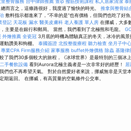
大里整骨服務
台中律師推薦
查ip
撥筋技術課程
私人居家清潔
泰
總而言之，這條路很好，我度過了愉快的時光。
推拿與整骨結
治
敷料指示都進來了，“不幸的是”也有價格，但我們也吃了好
業登記
天花板 漏水
醫美皮膚科
老人養護 單人房
在挪威，大多
O，主要是在銀行和郵局。 當然，我們看到了北極熊和毛龍。
GO
照
外燴推薦
全瓷冠
3月底的時機為體驗真正的冬天，冰冷的風景
試運動讚美和狗棚。
泰國簽證
北投整復療程
聽力檢查
坐月子中
。
專業CPA Firm服務介紹
家事服務
buffet外燴價格
除蟲
基隆律
較了我們30多個較大的旅程，《冰球世界》是最特別的三個冰
二手餐飲設備
看到Aurora北極主義者是一次非常好的經歷！
居
我們也不再希望天氣。 對於自然愛好者來說，挪威無非是天堂本
定期返回。 在挪威，有高質量的空氣條件公交車。