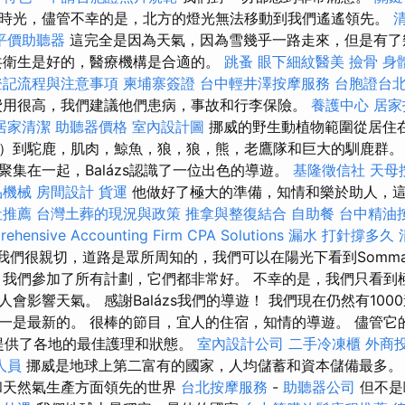
時光，儘管不幸的是，北方的燈光無法移動到我們遙遙領先。
平價助聽器
這完全是因為天氣，因為雪幾乎一路走來，但是有了
共衛生是好的，醫療機構是合適的。
跳蚤
眼下細紋醫美
撿骨
身
登記流程與注意事項
柬埔寨簽證
台中輕井澤按摩服務
台胞證台
用很高，我們建議他們患病，事故和行李保險。
養護中心
居家
居家清潔
助聽器價格
室內設計圖
挪威的野生動植物範圍從居住
）到駝鹿，肌肉，鯨魚，狼，狼，熊，老鷹隊和巨大的馴鹿群。
聚集在一起，Balázs認識了一位出色的導遊。
基隆徵信社
天母
品機械
房間設計
貨運
他做好了極大的準備，知情和樂於助人，
社推薦
台灣土葬的現況與政策
推拿與整復結合
自助餐
台中精油
ehensive Accounting Firm CPA Solutions
漏水 打針撐多久
我們很親切，道路是眾所周知的，我們可以在陽光下看到Somma
 我們參加了所有計劃，它們都非常好。 不幸的是，我們只看到
會影響天氣。 感謝Balázs我們的導遊！ 我們現在仍然有100
一是最新的。 很棒的節目，宜人的住宿，知情的導遊。 儘管它的
市提供了各地的最佳護理和狀態。
室內設計公司
二手冷凍櫃
外商
人員
挪威是地球上第二富有的國家，人均儲蓄和資本儲備最多
和天然氣生產方面領先的世界
台北按摩服務
-
助聽器公司
但不是