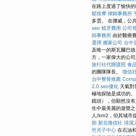
在路上度過了愉快的
鬆按摩
律師事務所
多雲。 在挪威，公
seo
植牙費用
公司
師事務所
由於醫療費
選擇
搬家公司
台中
及唯一的斯瓦爾巴德
方，一家偉大的公司
旅行社代辦護照
食
的團隊隊長。
徵信
台中整骨推薦
Compr
2.0
seo優化
天氣對
極地探險是成功的。
鏡頭），但顯然沒有人
生中最美麗的遊覽之
人/km2，但其城
助
新北徵信社
清潔
竹月子中心
在石油