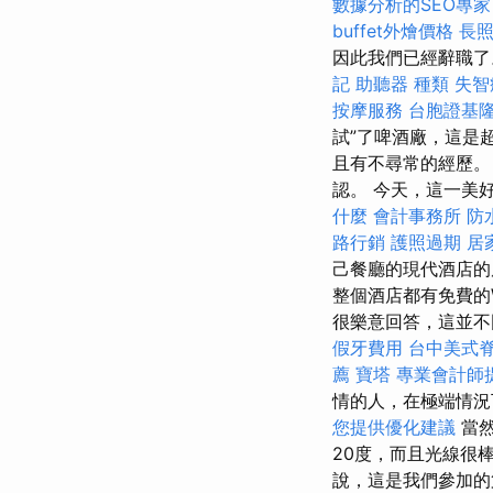
數據分析的SEO專家
buffet外燴價格
長
因此我們已經辭職
記
助聽器 種類
失智
按摩服務
台胞證基
試”了啤酒廠，這是
且有不尋常的經歷
認。 今天，這一美好
什麼
會計事務所
防
路行銷
護照過期
居
己餐廳的現代酒店的
整個酒店都有免費的W
很樂意回答，這並不
假牙費用
台中美式
薦
寶塔
專業會計師
情的人，在極端情
您提供優化建議
當然
20度，而且光線很
說，這是我們參加的