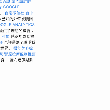
國簽證
室內設計師
合
GOOGLE
魚。
台南徵信社
台中
數已知的外幣被贖回
OGLE ANALYTICS
提供了理想的機會，
心
討債
感謝您為您提
師
也許是為了說明我
上世界。
撥筋美容療
家
豐原按摩服務推薦
身。 從布達佩斯到