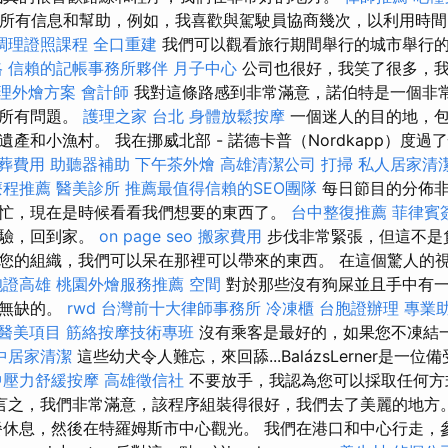
zs的所有信息和幫助，例如，我喜歡與駕駛員協商幾次，以利用時
調理證照課程
全口重建
我們可以觀看旅行期間舉行的城市舉行
格
信賴的記帳事務所夥伴
月子中心
公司也很好，我笑了很多，我
理外燴方案
會計師
我對這條路感到非常滿意，諾伯特是一個非
的所有問題。
護理之家 台北
身體放鬆按摩
一個迷人的目的地，
產和小漁村。 我在挪威北部 - 諾德卡普（Nordkapp）度過了
葬費用
助聽器補助
下午茶外燴
高雄清潔公司
打掃
私人居家清
療程推薦
醫美診所
推薦最值得信賴的SEO團隊
每日節目的分佈非
忙，現在是時候看看我們想要的東西了。
台中整復推薦
菲律賓
經驗，回到家。
on page seo
搬家費用
步伐非常緊張，但這不是
您的組織，我們可以呆在那裡可以帶來的東西。 在這個驚人的
胞證高雄
桃園外燴服務推薦
空間
對於那些沒有狗屎並且手中有
美無缺的。
rwd
台灣前十大律師事務所
冷凍櫃
台胞證辦理
專業
醫美項目
筋絡按摩技術專班
沒有乘客是最好的，如果您不凍結
中居家清潔
這些幼犬令人難忘，來回舔...BalázsLerner是一
中壓力舒緩按摩
高雄徵信社
不要放手，我認為您可以採取任何
言之，我們非常滿意，該程序組裝得很好，我們去了美麗的地方。
餐休息，然後在特羅姆斯市中心觀光。 我們在港口和中心行走，