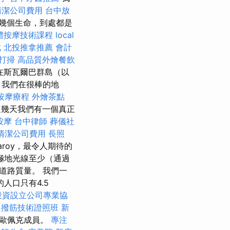
清潔公司費用
台中放
幾個生命，到處都是
體按摩技術課程
local
北
北投推拿推薦
會計
打掃
高品質外燴餐飲
在斯瓦爾巴群島（以
 我們在很棒的地
按摩療程
外燴茶點
這幾天我們有一個真正
按摩
台中律師
葬儀社
清潔公司費用
長照
roy，最令人期待的
極地光線至少（通過
0道路質量。 我們一
人口只有4.5
投資設立公司專業協
。
撥筋技術證照班
新
歐佩克成員。
專注