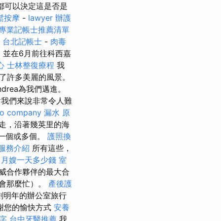
都可以決定這是否是
鬆按摩
-
lawyer
辦護
專業記帳士推薦清單
台北記帳士
-
肉毒
器
並在6月前往科西嘉
心
士林整復療程
我
了許多美麗的風景。
drea為我們邁進。
對我們來說非常令人難
eo company
漏水 原
走，沿著幾英里的海
的一個或多個。
護照換
服務介紹
所有這些，
月嫂一天多少錢
室
威合作夥伴的最大合
會那麼忙）。
產後護
劃明年的辦公室旅行
謝您的愉快方式
安養
字
台中牙醫推薦
我