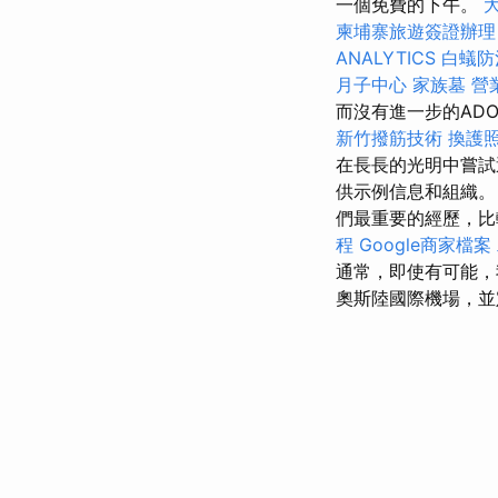
一個免費的下午。
柬埔寨旅遊簽證辦理
ANALYTICS
白蟻防
月子中心
家族墓
營
而沒有進一步的AD
新竹撥筋技術
換護
在長長的光明中嘗
供示例信息和組織
們最重要的經歷，比
程
Google商家檔案
通常，即使有可能，
奧斯陸國際機場，並