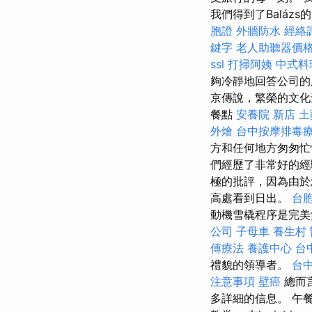
我們得到了Balá
胞證
外牆防水
經絡
鍵字
老人助聽器價
ssl
打掃阿姨
中式料
夠冷靜地回答公司
京傳說，繁榮的文化遺
餐點
安養院 新店
土
外燴
台中按摩排毒
方和任何地方匆匆忙
們經歷了非常好的
極的批評，因為由於
高處看到日出。
台
動機雪橇程序是完
公司
子母車
養生村
傅療法
養護中心
台
禮貌的領導者。
台
注意事項
壁癌
總而
多詳細的信息。 午