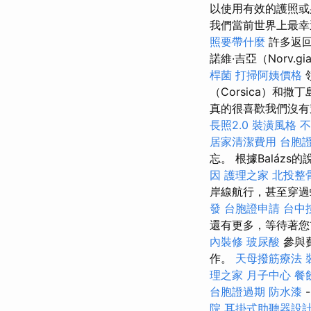
以使用有效的護照
我們當前世界上最幸
照要帶什麼
許多返回
諾維·吉亞（Norv.
桿菌
打掃阿姨價格
（Corsica）和撒丁
真的很喜歡我們沒有
長照2.0
裝潢風格
不
居家清潔費用
台胞
忘。 根據Baláz
因
護理之家
北投整
岸線航行，甚至穿
發
台胞證申請
台中
還有更多，等待著
內裝修
玻尿酸
參與
作。
天母撥筋療法
理之家 月子中心
餐
台胞證過期
防水漆
院
耳掛式助聽器設