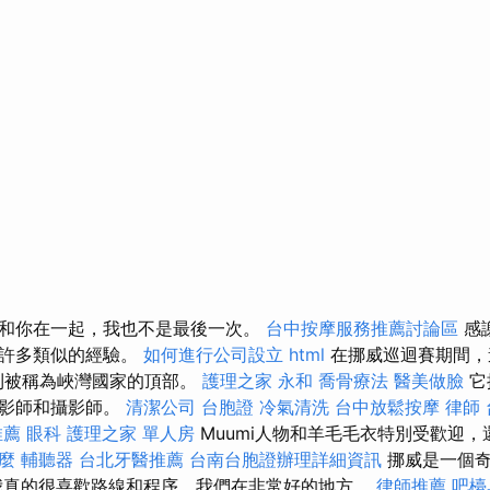
和你在一起，我也不是最後一次。
台中按摩服務推薦討論區
感
有許多類似的經驗。
如何進行公司設立
html
在挪威巡迴賽期間，
l）則被稱為峽灣國家的頂部。
護理之家 永和
喬骨療法
醫美做臉
它
攝影師和攝影師。
清潔公司
台胞證
冷氣清洗
台中放鬆按摩
律師
推薦
眼科
護理之家 單人房
Muumi人物和羊毛毛衣特別受歡迎
什麼
輔聽器
台北牙醫推薦
台南台胞證辦理詳細資訊
挪威是一個奇
我真的很喜歡路線和程序，我們在非常好的地方。
律師推薦
吧檯