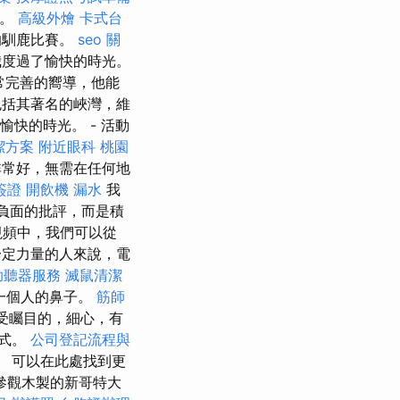
間。
高級外燴
卡式台
的馴鹿比賽。
seo 關
度過了愉快的時光。
常完善的嚮導，他能
包括其著名的峽灣，維
愉快的時光。 - 活動
潔方案
附近眼科
桃園
常好，無需在任何地
簽證
開飲機
漏水
我
負面的批評，而是積
視頻中，我們可以從
一定力量的人來說，電
助聽器服務
滅鼠清潔
一個人的鼻子。
筋師
位備受矚目的，細心，有
方式。
公司登記流程與
 可以在此處找到更
參觀木製的新哥特大