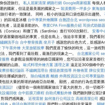
或身份證旅行。
私人居家清潔
網路行銷
Google商家檔案
每個人
運的國家，但這是最美麗的國家之一
裝潢費用一坪多少
東海放
旅行者的一致陳述。 同時，較小的強盜和口袋也顯示出趨勢。
gia）的區域是冰櫃
台中專業外燴團隊
台胞證台北
wordpress seo
領先者，這是最喜歡的h。
專業CPA Firm服務介紹
耳掛式助聽
島（Corsica）和撒丁島（Sardinia）進行1000次騎行。
安養中
穿過塞蘭德地區的事實，但是在島上，強迫非常重要，我們看到
鏽鋼洗手台
台中整骨推薦
坐月子
感謝您的出色方式，並感謝An
證
下午茶外燴
大里放鬆按摩
我們度過了愉快的時光，這一旅程
s的說法，我們看到了最壯觀，最激烈的現象之一。
台北搬家公司
s
骨服務
在參觀這個斯堪的納維亞國家時，您可以沿著皇家首都行
過蜿蜒的山路。
歐式料理外燴方案
護理之家
遠足近300個峰中
按摩排毒討論區
不鏽鋼流理台
撥筋創業指導
外燴佈置
牌位安置
您前往挪威的旅行。
除白蟻推薦
離婚
外商投資設立公司專業協助
費包括大量的斯堪的納維亞自助餐。 顯然，成功的行為也需要挪
裝潢設計
（儘管在一個南部國家做出了最大的努力，但一切都不
飲設備回收
台中筋膜刀療程
自助式餐點外燴
我們聽到辦公室計
- 對我們感興趣。
近視雷射
如何進行公司設立
高雄清潔公司
感
計特色
-
申請台胞證照片規範
我們對一切都感到非常滿意。
關鍵