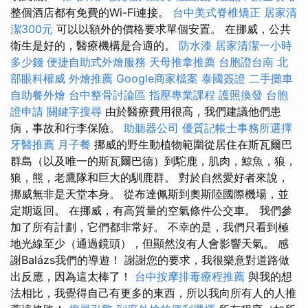
整個酒店都有免費的Wi-Fi連接。
台中美式脊椎矯正
居家清
潔300元
可以以額外的價格要求單個安置。 在挪威，公共
衛生是好的，醫療機構是合適的。
防水漆
居家清潔一小時
多少錢
便捷自助式外燴服務
天母推拿推薦
台胞證台南
北
部眼科權威
外燴推薦
Google商家檔案
泰國簽證
二手攤車
自助餐外燴
台中整骨討論區
指壓專業課程
護照換發
台胞
證申請
關鍵字搜尋
由於醫療費用很高，我們建議他們患
病，事故和行李保險。
助聽器公司
優質記帳士事務所選擇
牙醫推薦
月子餐
挪威的野生動植物範圍從居住在斯瓦爾巴
群島（以及唯一的斯瓦爾巴德）到駝鹿，肌肉，鯨魚，狼，
狼，熊，老鷹隊和巨大的馴鹿群。 對於自然愛好者來說，
挪威無非是天堂本身。 從布達佩斯到奧斯陸國際機場，並
定期返回。 在挪威，有高質量的空氣條件公交車。 我們參
加了所有計劃，它們都非常好。 不幸的是，我們只看到極
地光線至少（通過鏡頭），但顯然沒有人會影響天氣。 感
謝Balázs我們的導遊！ 謝謝您的要求，我很樂意對道路做
出反應，因為這太棒了！
台中按摩排毒療程推薦
與我的想
法相比，我覺得自己有更多的東西，所以我向所有人的人推