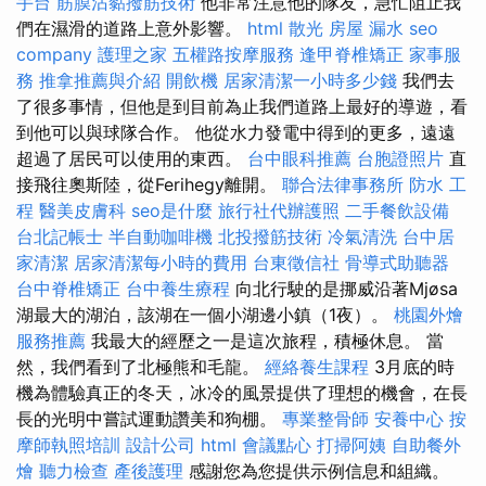
手台
筋膜沾黏撥筋技術
他非常注意他的隊友，急忙阻止我
們在濕滑的道路上意外影響。
html
散光
房屋 漏水
seo
company
護理之家
五權路按摩服務
逢甲脊椎矯正
家事服
務
推拿推薦與介紹
開飲機
居家清潔一小時多少錢
我們去
了很多事情，但他是到目前為止我們道路上最好的導遊，看
到他可以與球隊合作。 他從水力發電中得到的更多，遠遠
超過了居民可以使用的東西。
台中眼科推薦
台胞證照片
直
接飛往奧斯陸，從Ferihegy離開。
聯合法律事務所
防水 工
程
醫美皮膚科
seo是什麼
旅行社代辦護照
二手餐飲設備
台北記帳士
半自動咖啡機
北投撥筋技術
冷氣清洗
台中居
家清潔
居家清潔每小時的費用
台東徵信社
骨導式助聽器
台中脊椎矯正
台中養生療程
向北行駛的是挪威沿著Mjøsa
湖最大的湖泊，該湖在一個小湖邊小鎮（1夜）。
桃園外燴
服務推薦
我最大的經歷之一是這次旅程，積極休息。 當
然，我們看到了北極熊和毛龍。
經絡養生課程
3月底的時
機為體驗真正的冬天，冰冷的風景提供了理想的機會，在長
長的光明中嘗試運動讚美和狗棚。
專業整骨師
安養中心
按
摩師執照培訓
設計公司
html
會議點心
打掃阿姨
自助餐外
燴
聽力檢查
產後護理
感謝您為您提供示例信息和組織。