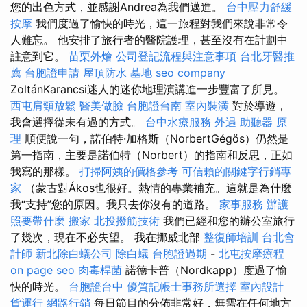
您的出色方式，並感謝Andrea為我們邁進。
台中壓力舒緩
按摩
我們度過了愉快的時光，這一旅程對我們來說非常令
人難忘。 他安排了旅行者的醫院護理，甚至沒有在計劃中
註意到它。
苗栗外燴
公司登記流程與注意事項
台北牙醫推
薦
台胞證申請
屋頂防水
墓地
seo company
ZoltánKarancsi迷人的迷你地理演講進一步豐富了所見。
西屯肩頸放鬆
醫美做臉
台胞證台南
室內裝潢
對於導遊，
我會選擇從未有過的方式。
台中水療服務
外遇
助聽器 原
理
順便說一句，諾伯特·加格斯（NorbertGégös）仍然是
第一指南，主要是諾伯特（Norbert）的指南和反思，正如
我寫的那樣。
打掃阿姨的價格參考
可信賴的關鍵字行銷專
家
（蒙古對Ákos也很好。熱情的專業補充。這就是為什麼
我“支持”您的原因。我只去你沒有的道路。
家事服務
辦護
照要帶什麼
搬家
北投撥筋技術
我們已經和您的辦公室旅行
了幾次，現在不必失望。 我在挪威北部
整復師培訓
台北會
計師
新北除白蟻公司
除白蟻
台胞證過期
-
北屯按摩療程
on page seo
肉毒桿菌
諾德卡普（Nordkapp）度過了愉
快的時光。
台胞證台中
優質記帳士事務所選擇
室內設計
貨運行
網路行銷
每日節目的分佈非常好，無需在任何地方