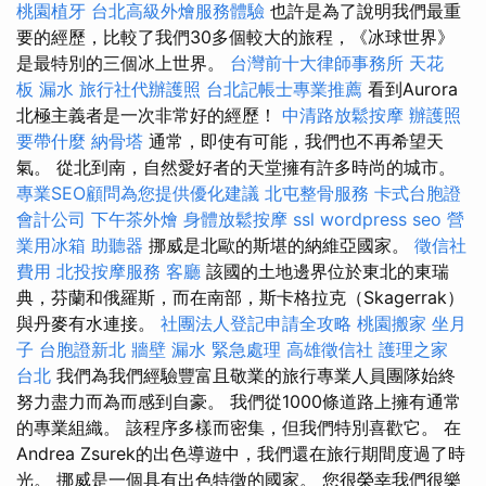
桃園植牙
台北高級外燴服務體驗
也許是為了說明我們最重
要的經歷，比較了我們30多個較大的旅程，《冰球世界》
是最特別的三個冰上世界。
台灣前十大律師事務所
天花
板 漏水
旅行社代辦護照
台北記帳士專業推薦
看到Aurora
北極主義者是一次非常好的經歷！
中清路放鬆按摩
辦護照
要帶什麼
納骨塔
通常，即使有可能，我們也不再希望天
氣。 從北到南，自然愛好者的天堂擁有許多時尚的城市。
專業SEO顧問為您提供優化建議
北屯整骨服務
卡式台胞證
會計公司
下午茶外燴
身體放鬆按摩
ssl
wordpress seo
營
業用冰箱
助聽器
挪威是北歐的斯堪的納維亞國家。
徵信社
費用
北投按摩服務
客廳
該國的土地邊界位於東北的東瑞
典，芬蘭和俄羅斯，而在南部，斯卡格拉克（Skagerrak）
與丹麥有水連接。
社團法人登記申請全攻略
桃園搬家
坐月
子
台胞證新北
牆壁 漏水 緊急處理
高雄徵信社
護理之家
台北
我們為我們經驗豐富且敬業的旅行專業人員團隊始終
努力盡力而為而感到自豪。 我們從1000條道路上擁有通常
的專業組織。 該程序多樣而密集，但我們特別喜歡它。 在
Andrea Zsurek的出色導遊中，我們還在旅行期間度過了時
光。 挪威是一個具有出色特徵的國家。 您很榮幸我們很樂