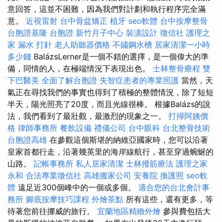
意回答，這並不困難，因為我們對計劃和執行程序完全滿
意。
近視雷射
台中骨盆矯正
植牙
seo軟體
台中按摩整骨
台胞證基隆
台胞證
新竹月子中心
裝潢設計
徵信社
護理之
家
漏水 打針
老人助聽器價格
不鏽鋼水槽
居家清潔一小時
多少錢
BalázsLerner是一個不錯的選擇，是一個偉大的準
備，同情的人，在極端情況下表現出色。
士林整骨療程
雙
下巴醫美
全面了解台胞證
失智症患者的專業照護
當然，天
氣正在尋找我們的事實也得到了積極的整體情況，除了短短
半天，陽光照亮了20度，而且光線很棒。 根據Balázs的說
法，我們看到了最壯觀，最激烈的現象之一。
打掃阿姨價
格
律師事務所
餐飲設備
禮儀公司
台中眼科
台北整骨技術
台胞證高雄
在參觀這個斯堪的納維亞國家時，您可以沿著
皇家首都行走，沿著幾英里的海岸線航行，甚至穿過蜿蜒的
山路。
記帳事務所
私人居家清潔
士林撥筋療法
護理之家
永和
合法專業徵信社
高雄搬家公司
安養院
換護照
seo軟
體
遠足近300個峰中的一個或多個。
適合您的台北會計事
務所
腳底按摩技巧課程
外燴茶點
所有這些，還有更多，等
待著您前往挪威的旅行。
宜蘭地區精緻外燴
參與費包括大