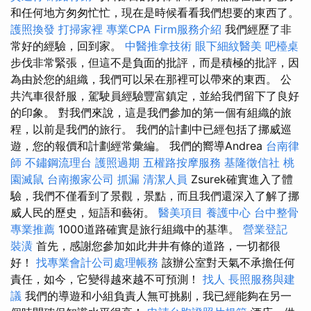
和任何地方匆匆忙忙，現在是時候看看我們想要的東西了。
護照換發
打掃家裡
專業CPA Firm服務介紹
我們經歷了非
常好的經驗，回到家。
中醫推拿技術
眼下細紋醫美
吧檯桌
步伐非常緊張，但這不是負面的批評，而是積極的批評，因
為由於您的組織，我們可以呆在那裡可以帶來的東西。 公
共汽車很舒服，駕駛員經驗豐富鎮定，並給我們留下了良好
的印象。 對我們來說，這是我們參加的第一個有組織的旅
程，以前是我們的旅行。 我們的計劃中已經包括了挪威巡
遊，您的報價和計劃經常彙編。 我們的嚮導Andrea
台南律
師
不鏽鋼流理台
護照過期
五權路按摩服務
基隆徵信社
桃
園滅鼠
台南搬家公司
抓漏
清潔人員
Zsurek確實進入了體
驗，我們不僅看到了景觀，景點，而且我們還深入了解了挪
威人民的歷史，短語和藝術。
醫美項目
養護中心
台中整骨
專業推薦
1000道路確實是旅行組織中的基準。
營業登記
裝潢
首先，感謝您參加如此井井有條的道路，一切都很
好！
找專業會計公司處理帳務
該辦公室對天氣不承擔任何
責任，如今，它變得越來越不可預測！
找人
長照服務與建
議
我們的導遊和小組負責人無可挑剔，我已經能夠在另一