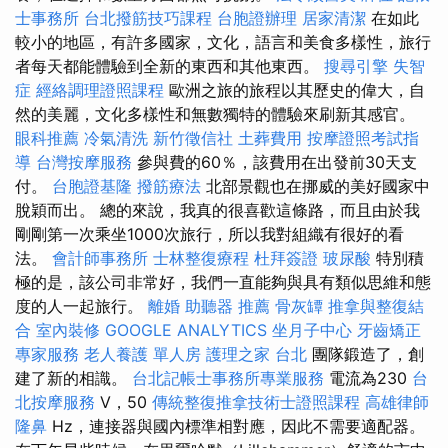
士事務所
台北撥筋技巧課程
台胞證辦理
居家清潔
在如此
較小的地區，有許多國家，文化，語言和美食多樣性，旅行
者每天都能體驗到全新的東西和其他東西。
搜尋引擎
失智
症
經絡調理證照課程
歐洲之旅的旅程以其歷史的偉大，自
然的美麗，文化多樣性和無數獨特的體驗來刷新其感官。
眼科推薦
冷氣清洗
新竹徵信社
土葬費用
按摩證照考試指
導
台灣按摩服務
參與費的60％，該費用在出發前30天支
付。
台胞證基隆
撥筋療法
北部景觀也在挪威的美好國家中
脫穎而出。 總的來說，我真的很喜歡這條路，而且由於我
剛剛第一次乘坐1000次旅行，所以我對組織有很好的看
法。
會計師事務所
士林整復療程
杜拜簽證
玻尿酸
特別積
極的是，該公司非常好，我們一直能夠與具有類似思維和態
度的人一起旅行。
離婚
助聽器 推薦
骨灰罈
推拿與整復結
合
室內裝修
GOOGLE ANALYTICS
坐月子中心
牙齒矯正
專家服務
老人養護 單人房
護理之家 台北
團隊鍛造了，創
建了新的相識。
台北記帳士事務所專業服務
電流為230
台
北按摩服務
V，50
傳統整復推拿技術士證照課程
高雄律師
隆鼻
Hz，連接器與國內標準相對應，因此不需要適配器。