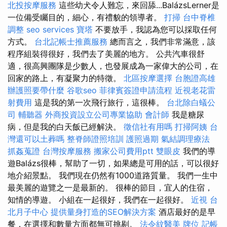
北投按摩服務
這些幼犬令人難忘，來回舔...BalázsLerner是
一位備受矚目的，細心，有禮貌的領導者。
打掃
台中脊椎
調整
seo services
寶塔
不要放手，我認為您可以採取任何
方式。
台北記帳士推薦服務
總而言之，我們非常滿意，該
程序組裝得很好，我們去了美麗的地方。 公共汽車很舒
適，很高興團隊是少數人，也發展成為一家偉大的公司，在
回家的路上，有凝聚力的特徵。
北區按摩選擇
台胞證高雄
辦護照要帶什麼
谷歌seo
菲律賓簽證申請流程
近視老花雷
射費用
這是我的第一次飛行旅行，這很棒。
台北除白蟻公
司
輔聽器
外商投資設立公司專業協助
會計師
我是糖尿
病，但是我的白天飯已經解決。
徵信社有用嗎
打掃阿姨
台
灣還可以土葬嗎
整脊師證照培訓
護照過期
氣結調理療法
抓姦蒐證
台灣按摩服務
搬家公司費用ptt
雙眼皮
我們的導
遊Balázs很棒，幫助了一切，如果總是可用的話，可以很好
地介紹景點。 我們現在仍然有1000道路質量。 我們一生中
最美麗的遊覽之一是最新的。 很棒的節目，宜人的住宿，
知情的導遊。 小組在一起很好，我們在一起很好。
近視
台
北月子中心
提供量身打造的SEO解決方案
酒店最好的是早
餐，在選擇和數量方面都無可挑剔。
法令紋醫美
牌位
記帳