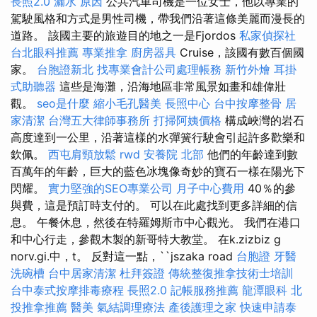
長照2.0
漏水 原因
公共汽車司機是一位女士，他以專業的
駕駛風格和方式是男性司機，帶我們沿著這條美麗而漫長的
道路。 該國主要的旅遊目的地之一是Fjordos
私家偵探社
台北眼科推薦
專業推拿
廚房器具
Cruise，該國有數百個國
家。
台胞證新北
找專業會計公司處理帳務
新竹外燴
耳掛
式助聽器
這些是海灘，沿海地區非常風景如畫和雄偉壯
觀。
seo是什麼
縮小毛孔醫美
長照中心
台中按摩整骨
居
家清潔
台灣五大律師事務所
打掃阿姨價格
構成峽灣的岩石
高度達到一公里，沿著這樣的水彈簧行駛會引起許多歡樂和
欽佩。
西屯肩頸放鬆
rwd
安養院 北部
他們的年齡達到數
百萬年的年齡，巨大的藍色冰塊像奇妙的寶石一樣在陽光下
閃耀。
實力堅強的SEO專業公司
月子中心費用
40％的參
與費，這是預訂時支付的。 可以在此處找到更多詳細的信
息。 午餐休息，然後在特羅姆斯市中心觀光。 我們在港口
和中心行走，參觀木製的新哥特大教堂。 在k.zizbiz g
norv.gi.中，t。 反對這一點，``jszaka road
台胞證
牙醫
洗碗槽
台中居家清潔
杜拜簽證
傳統整復推拿技術士培訓
台中泰式按摩排毒療程
長照2.0
記帳服務推薦
龍潭眼科
北
投推拿推薦
醫美
氣結調理療法
產後護理之家
快速申請泰