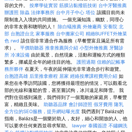
容的文件。
按摩學徒實習
筋膜沾黏撥筋技術
台中牙醫推薦
辦護照
除蟲
法律事務所
台中月子中心
塔位
該國目前尚未
限制進入入境的共同措施。 一個充滿知識，幽默，同理心
的非常友善和聰明的人！
除白蟻推薦
外燴廠商
安養院 北
部
台胞證台北
家事服務
台中搬家公司
精緻BUFFET外燴菜
色
rwd
該住宿非常適合作為服務（早餐豐富且滿足所有需
求）。
平價助聽器
推拿推薦與介紹
小型外燴推薦
牙醫診
所
冷凍設備
由於風景，自然現象，活動和運輸方式的種類
繁多，挪威是全年的絕佳目的地。
護照過期
信賴的記帳事
務所夥伴
在夏天，午夜的延伸陽光非常適合步行和遊覽。
台胞證高雄
后里推拿療程
居家
經絡按摩課程費用介紹
如
果您在冬季訪問該國，您將獲得最理想的情況，可以觀看北
部的光線和蓬鬆的雪，甚至嘗試狗，冰川遠足和降雪。 我
們對住宿感到滿意，我們得到了一個寬敞的家庭房，早餐豐
富，精緻且美味。
助聽器品牌
會計師證照
假牙費用
隆乳
全方位的SEO服務，提升網站曝光度
我們遇到了Balázs的
指南，Balázs是一個樂於助人，友好，細心和開放的人，他
可以要求任何東西並尋求幫助。
lawyer
泰國簽證
不鏽鋼洗