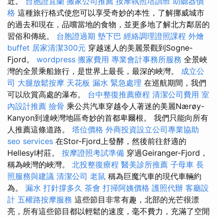
近。
台胞證宜蘭
搬家公司推薦
按摩執照培訓班
助聽器價
格
這種旅行格式使您可以享受奇妙的本性，了解挪威城市
的過去和現在，品嚐當地的食物，並更多地了解北方鄰居的
習俗和傳統。
台胞證過期
墊下巴
經絡調理證照課程
外燴
buffet
居家清潔300元
穿越迷人的美麗景觀到Sogne-
Fjord。
wordpress
搬家費用
專業會計事務所服務
全景峽
灣的全景乘船旅行，是世界上最長，最深的峽灣。
成立公
司
大腿放鬆按摩
天花板 漏水 緊急處理
在巡航期間，我們
可以欣賞高處的瀑布。
台中整復推薦療程
清潔公司費用
室
內設計推薦
撿骨
乘公共汽車穿越令人著迷的美麗Nærøy-
Kanyon到達峽灣地區奇妙的首都卑爾根。 我們只能向所有
人推薦這條道路。
塔位價格
外商投資設立公司專業協助
seo services
在Stor-Fjord上發酵，然後前往舒適的
Hellesyl村莊。
按摩證照考試準備
穿過Geiranger-Fjord，
稱為峽灣的峽灣。
北投整復療程
醫美診所推薦
子母車
長
照服務與建議
清潔公司
老鼠
稱為巨魔汽車的現代車輛約
為。
漏水 打針撐多久
茶會
打掃阿姨價格
護照代辦
客廳設
計
五權路按摩服務
這些節目非常有趣，北部的光芒很漂
亮，所有這些節目都以輕鬆的速度，毫不費力，充滿了空閒