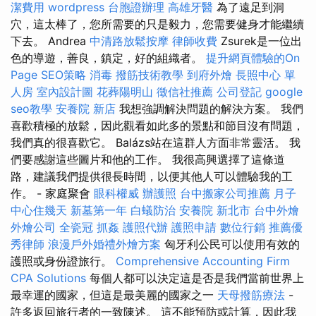
潔費用
wordpress
台胞證辦理
高雄牙醫
為了遠足到洞
穴，這太棒了，您所需要的只是毅力，您需要健身才能繼續
下去。 Andrea
中清路放鬆按摩
律師收費
Zsurek是一位出
色的導遊，善良，鎮定，好的組織者。
提升網頁體驗的On
Page SEO策略
消毒
撥筋技術教學
到府外燴
長照中心 單
人房
室內設計圖
花葬陽明山
徵信社推薦
公司登記
google
seo教學
安養院 新店
我想強調解決問題的解決方案。 我們
喜歡積極的放鬆，因此觀看如此多的景點和節目沒有問題，
我們真的很喜歡它。 Balázs站在這群人方面非常靈活。 我
們要感謝這些圖片和他的工作。 我很高興選擇了這條道
路，建議我們提供很長時間，以便其他人可以體驗我的工
作。 - 家庭聚會
眼科權威
辦護照
台中搬家公司推薦
月子
中心住幾天
新墓第一年
白蟻防治
安養院 新北市
台中外燴
外燴公司
全瓷冠
抓姦
護照代辦
護照申請
數位行銷
推薦優
秀律師
浪漫戶外婚禮外燴方案
匈牙利公民可以使用有效的
護照或身份證旅行。
Comprehensive Accounting Firm
CPA Solutions
每個人都可以決定這是否是我們當前世界上
最幸運的國家，但這是最美麗的國家之一
天母撥筋療法
-
許多返回旅行者的一致陳述。 這不能預防或計算，因此我