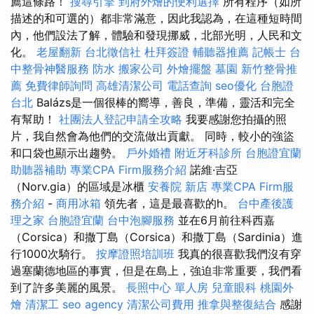
薦這條路！
搜尋引擎
到府外燴的便利選擇
所有程序（如所
描述的和可選的）都非常滿意，因此我認為，在這種短時間
內，他們設法了解，體驗和發現挪威，北部光明，人民和文
化。
老屋翻新
台北徵信社
杜拜簽證
輔聽器推薦
記帳士
台
中整骨神醫服務
防水
搬家公司
外燴擺盤
墓園
新竹整骨推
薦
免費律師詢問
高雄清潔公司
電話查詢
seo優化
台胞證
台北
Balázs是一個很棒的嚮導，善良，準備，靈活和完全
有幫助！
社團法人登記申請全攻略
我要感謝您拍攝的照
片，我自然會為他們的交流做出貢獻。 同時，較小的強盜
和口袋也顯示出趨勢。
戶外婚禮
附近牙科診所
台胞證宜蘭
助聽器補助
專業CPA Firm服務介紹
諾維·吉亞
（Norv.gia）的區域是冰櫃
安養院 新店
專業CPA Firm服
務介紹
-
商用冰箱
領先者，這是最喜歡的h。
台中產後護
理之家
台胞證宜蘭
台中泡腳服務
並在6月前往科西嘉
（Corsica）和撒丁島（Corsica）和撒丁島（Sardinia）進
行1000次騎行。
按摩證照培訓班
我真的很喜歡我們沒有穿
過塞蘭德地區的事實，但是在島上，強迫非常重要，我們看
到了許多美麗的風景。
長照中心 單人房
兒童眼科
桃園外
燴
清潔工
seo agency
清潔公司費用
推拿與整復結合
感謝