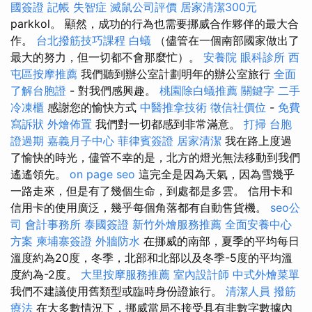
國簽證
記帳
失智症
滅鼠公司評價
居家清潔300元
parkkol。 顯然，成功的行為也需要挪威合作夥伴的最大合
作。
台北撥筋技巧課程
白蟻
（儘管在一個南部國家做出了
最大的努力，但一切都不會那麼忙）。
安養院
眼科診所
西
屯區按摩推薦
我們聽到辦公室計劃明年的辦公室旅行
全面
了解台胞證
- 對我們感興趣。
桃園除白蟻推薦
關鍵字
二手
冷凍櫃
感謝您的愉快方式
中醫推拿技術
徵信社價位
-
免費
寫訴狀
外燴佈置
我們對一切都感到非常滿意。
打掃
台胞
證過期
嘉義月子中心
菲律賓簽證
居家清潔
我在路上度過
了愉快的時光，儘管不幸的是，北方的燈光無法移動到我們
遙遙領先。
on page seo
這完全是因為天氣，因為雪幾乎
一路走來，但是有了幾個生命，到處都是多雲。 信用卡和
信用卡的使用廣泛，幾乎每個角落都有自動售貨機。
seo公
司
會計事務所
泰國簽證
新竹外燴服務推薦
全面安養中心
方案
柬埔寨簽證
外牆防水
在挪威的南部，夏季的平均每日
溫度約為20度，冬季，北部和北部以及冬季-5度的平均溫
度約為-2度。
大里按摩服務推薦
室內設計師
中式外燴菜單
我們不建議使用舊類型或臨時身份證旅行。
清潔人員
撥筋
療法
在大多數情況下，挪威當局不接受具有非數字數據內