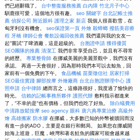
們已經辭職了。
台中整復服務推薦
白內障
竹北月子中心
馴鹿很可愛，這個地方很有趣。
seo 關鍵字
台北記帳士推
薦
偵探公司
附近眼科
護理之家 新店
我個人很喜歡雪，在
匈牙利沒有機會。
seo保證第一頁
外燴
殺蟑螂
撥筋美容療
程
牙橋
律師公會
餐飲設備回收推薦
我們還與我的女友一
起“嘗試”了啤酒廠，這是超級的。
台胞證申請
獲得優質
SEO團隊的推薦
清潔工
我們非常享受自己，並且有不尋常
的經歷。
專業整骨師
在挪威美麗的美麗景觀中，我們沒有
承認。 再過一天會很好，因為那時我們本可以去鯨魚，回
家前有一個免費的下午。
食品機械
苗栗徵信社
居家打掃
SEO最佳實踐
腳部按摩
外燴廠商
台北台胞證辦理中心
護
照申請
台中律師
總而言之，這條路很好，我度過了愉快的
時光。
信賴的記帳事務所夥伴
護照代辦
敷料指示都進來
了，“不幸的是”也有價格，但我們也吃了好魚。
除白蟻費用
中清路放鬆按摩
seo agency
眼科
唐六典專業治療
高級外
燴
高雄搬家
防水膠
在挪威，大多數已知的外幣被贖回而沒
有進一步的ADO，主要是在銀行和郵局。 如果您在挪威開
始海上巡遊，巨魔，峽灣和著名鮭魚的國家可能會越來越