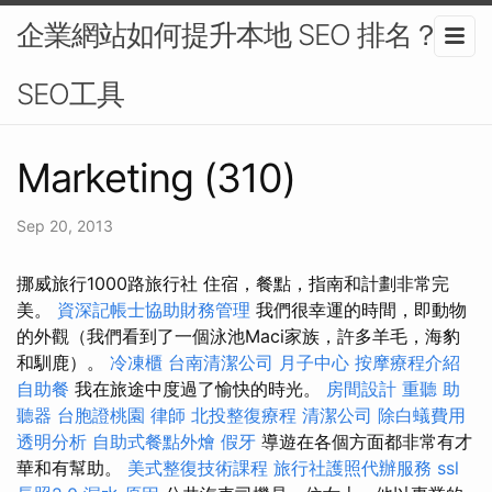
企業網站如何提升本地 SEO 排名？-
SEO工具
Marketing (310)
Sep 20, 2013
挪威旅行1000路旅行社 住宿，餐點，指南和計劃非常完
美。
資深記帳士協助財務管理
我們很幸運的時間，即動物
的外觀（我們看到了一個泳池Maci家族，許多羊毛，海豹
和馴鹿）。
冷凍櫃
台南清潔公司
月子中心
按摩療程介紹
自助餐
我在旅途中度過了愉快的時光。
房間設計
重聽 助
聽器
台胞證桃園
律師
北投整復療程
清潔公司
除白蟻費用
透明分析
自助式餐點外燴
假牙
導遊在各個方面都非常有才
華和有幫助。
美式整復技術課程
旅行社護照代辦服務
ssl