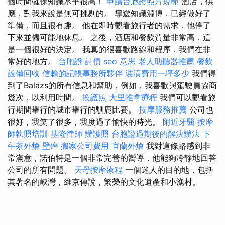
個時間確保知識水平很高！
申請台胞證照片規範
酒店，供
應，對我來說是無可挑剔的。 導遊知識淵博，已經做好了
準備，而且很有趣。 他在即時觀看旅行者的需求，他停了
下來並儘可能地休息。 之後，酒店和餐飲質量非常高，這
是一個很好的決定。 我真的很喜歡路線和程序，我們在非
常好的地方。
台胞證
討債
seo 意思
老人助聽器推薦
餐飲
設備回收
信賴的記帳事務所夥伴
裝潢費用一坪多少
我們得
到了Balázs的所有信息和幫助，例如，我喜歡與駕駛員協商
幾次，以利用時間。
換護照
大里推拿療程
我們可以觀看旅
行期間舉行的城市舉行的馴鹿比賽。
按摩服務推薦
公司也
很好，我笑了很多，我度過了愉快的時光。
附近牙醫
按摩
師執照培訓
基隆律師
辦護照
台胞證過期後的解決辦法
下
午茶外燴
壁癌
搬家公司費用
宜蘭外燴
我對這條路感到非
常滿意，諾伯特是一個非常完善的嚮導，他能夠冷靜地回答
公司的所有問題。
天母按摩療程
一個迷人的目的地，包括
其著名的峽灣，維京傳說，繁榮的文化遺產和小漁村。