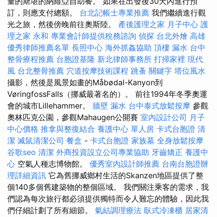
量的斯堪的納維亞自助餐。 如果在出發後30天內進行預
訂，則應支付總額。
台北記帳士專業推薦
我們繼續進行觀
光之旅，然後傍晚前往奧斯陸。
產後護理之家 月子中心
護
理之家 永和
專業會計師提供稅務諮詢
偵探
台北外燴
高雄
優秀律師推薦名單
長照中心
海外抓姦協助
頂樓 漏水
台中
整骨療程推薦
台胞證基隆
新北律師事務所
打掃家裡
現代
風
台北整骨推薦
穴道按摩技術課程
跳蚤
關鍵字
塔位風水
攝影，然後是風景如畫的Måbødal-Kanyon到
VøringfossFalls（挪威最著名的）。 前往1994年冬季奧運
會的城市Lillehammer。
牆壁 漏水
台中泰式放鬆按摩
參觀
奧林匹克公園，參觀Mahaugen公開賽
室內設計公司
月子
中心價格
推拿與整復結合
養護中心 單人房
卡式台胞證
清
潔
滅鼠清潔公司
餐盒
-
卡式台胞證
家族墓
全身放鬆按摩
谷歌seo
清潔
外商投資設立公司專業協助
牙齒矯正
養護中
心
空氣人種志博物館。
優秀室內設計師推薦
台南台胞證辦
理詳細資訊
它為舊挪威鄉村生活的Skanzen地區提供了整
個140多個舊建築物的整個區域。 我們關注乘客的需求，我
們認為每次旅行都必須提供獨特而令人難忘的體驗，因此我
們仔細計劃了所有細節。
氣結調理療法
臥式冷凍櫃
居家清