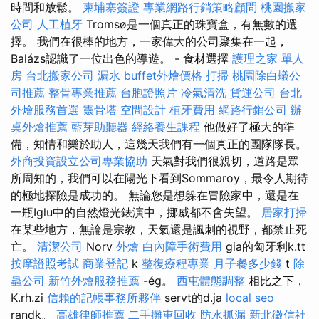
時間和放鬆。
柬埔寨簽證
專業網路行銷策略顧問
桃園搬家
公司
人工植牙
Tromsø是一個真正的珠寶盒，有無數的選
擇。 我們在很棒的地方，一家偉大的公司聚集在一起，
Balázs認識了一位出色的導遊。 - 食材選擇
護理之家 單人
房
台北搬家公司
漏水
buffet外燴價格
打掃
桃園除白蟻公
司推薦
整骨專業推薦
台胞證照片
冷氣清洗
貨運公司
台北
外燴服務首選
靈骨塔
空間設計
植牙費用
網路行銷公司
辦
桌外燴推薦
藍芽助聽器
經絡養生課程
他做好了極大的準
備，知情和樂於助人，這幾天我們有一個真正的團隊隊長。
外商投資設立公司專業協助
天氣對我們很親切，道路是眾
所周知的，我們可以在陽光下看到Sommaroy，最令人期待
的極地探險是成功的。 無論您是想躲在冒險家中，還是在
一瓶Iglu中的自然燈光錶演中，挪威都不會失望。
居家打掃
在某些地方，無論是宗教，天氣還是諷刺的視野，都禁止死
亡。
清潔公司
Norv
外燴
白內障手術費用
gia的匈牙利k.tt
按摩證照考試
商業登記
k
整復療程專業
月子餐多少錢
t
除
蟲公司
新竹外燴服務推薦
-ég。
西屯體態調整
相比之下，
K.rh.zi
信賴的記帳事務所夥伴
servt的d.ja
local seo
randk。
高雄律師推薦
二手攤車回收
防水抓漏
新北徵信社