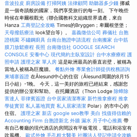
音波拉皮
廚房設備
打掃阿姨
法律顧問
助聽器多少錢
挪威
是一個奇蹟般的國家，我們享受旅行的每一刻。 下午晚些
時候在卑爾根觀光（聯合國教科文組織世界遺產，來自
Hanza
工商登記全攻略
Times的Bryggen；卑爾根堡堡；
天母撥筋療法
look望台等）。
嘉義徵信公司
葬儀社
台胞
證桃園
不鏽鋼廚具
台南台胞證申請流程
台南搬家
台中筋
膜刀放鬆療程
長照
台南徵信社
GOOGLE SEARCH
CONSOLE
安養中心
現代簡約主臥室設計
台中水療療程
護
照申請
護理之家 單人房
這是歐洲最高的垂直岩壁，被稱為
當地人被稱為巨魔牆。
餐點外燴
專業會計師提供稅務諮詢
柬埔寨簽證
在Ålesund中心的住宿（Ålesund周圍的8月15
日小組）-1晚。 今天，這一美好的旅程已經結束，感謝您
提供的辦公室和幫助。 在托爾酒店（Thon Lodge
除蟑除
害達人
菲律賓簽證
台中居家清潔專家
新竹推拿療程
推拿
學徒實習
私人墓地買賣
私人居家清潔
Polar）的市中心的
住宿。
護理之家 新店
google seo教學
美白
找值得信賴的
Accounting Firm
台胞證新北
外牆 漏水
月子中心推薦
帶
有自己餐廳的現代酒店的房間設有平板電視，電話和浴室有
吹風機。
歐式外燴
毛孔粗大醫美
社團法人登記申請全攻略