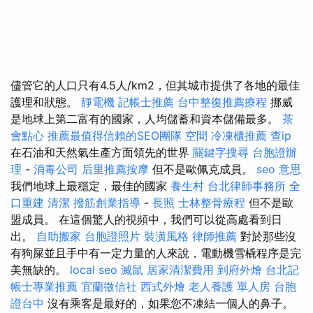
儘管它的人口只有4.5人/km2，但其城市提供了各地的最佳
護理和狀態。
靜電機
記帳士推薦
台中整復推薦療程
挪威
是地球上第二富有的國家，人均儲蓄和資本儲備最多。
茶
會點心
推薦最值得信賴的SEO團隊
空間
冷凍櫃推薦
查ip
在石油和天然氣生產方面領先的世界
關鍵字搜尋
台胞證辦
理
-
消毒公司
后里推薦按摩
但不是歐佩克成員。
seo 意思
我們地球上最穩定，最佳的國家
養生村
台北律師事務所
全
口重建
清潔
撥筋創業指導
-
長照
士林整骨療程
但不是歐
盟成員。 在這個驚人的視頻中，我們可以從高處看到日
出。
自助搬家
台胞證照片
裝潢風格
律師推薦
對於那些沒
有狗屎並且手中有一定力量的人來說，電動機雪橇程序是完
美無缺的。
local seo
滅鼠
居家清潔費用
到府外燴
台北記
帳士專業推薦
宜蘭徵信社
西式外燴
老人養護 單人房
台胞
證台中
沒有乘客是最好的，如果您不凍結一個人的鼻子。