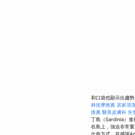
和口袋也顯示出趨
林按摩推薦
居家清
推薦
醫美皮膚科
失
丁島（Sardinia）
在島上，強迫非常重
出色方式，並感謝An