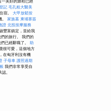
這一美好的旅程已經
登記
毛孔粗大醫美
的住宿。
大甲放鬆按
機。
家族墓
柬埔寨簽
胞證
北投按摩服務
驗豐富鎮定，並給我
們的旅行。 我們的
我們已經辭職了。
助
鹿很可愛，這個地方
，在匈牙利沒有機
證
子母車
護照過期
帳
我們非常享受自
承認。