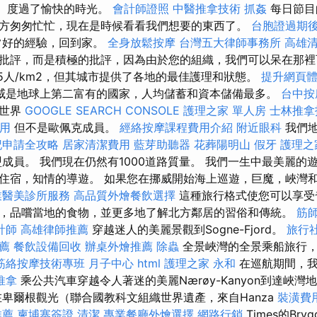
pp）度過了愉快的時光。
會計師證照
中醫推拿技術
抓姦
每日節目
方匆匆忙忙，現在是時候看看我們想要的東西了。
台胞證過期
常好的經驗，回到家。
全身放鬆按摩
台灣五大律師事務所
高雄
批評，而是積極的批評，因為由於您的組織，我們可以呆在那裡
.5人/km2，但其城市提供了各地的最佳護理和狀態。
提升網頁體驗
威是地球上第二富有的國家，人均儲蓄和資本儲備最多。
台中按
的世界
GOOGLE SEARCH CONSOLE
護理之家 單人房
士林推拿
用
但不是歐佩克成員。
經絡按摩課程費用介紹
附近眼科
我們地
記申請全攻略
居家清潔費用
藍芽助聽器
花葬陽明山
假牙
護理之
成員。 我們現在仍然有1000道路質量。 我們一生中最美麗的
住宿，知情的導遊。 如果您在挪威開始海上巡遊，巨魔，峽灣
業醫美診所服務
高品質外燴餐飲選擇
這種旅行格式使您可以享受
，品嚐當地的食物，並更多地了解北方鄰居的習俗和傳統。
筋
計師
高雄律師推薦
穿越迷人的美麗景觀到Sogne-Fjord。
旅行
推薦
餐飲設備回收
辦桌外燴推薦
除蟲
全景峽灣的全景乘船旅行，
筋絡按摩技術專班
月子中心
html
護理之家 永和
在巡航期間，我
推拿
乘公共汽車穿越令人著迷的美麗Nærøy-Kanyon到達峽
在卑爾根觀光（聯合國教科文組織世界遺產，來自Hanza
裝潢費
推薦
柬埔寨簽證
清潔
專業餐廳外燴選擇
網路行銷
Times的Br