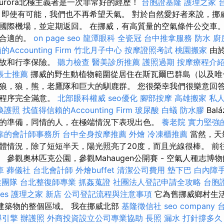
urora北極主義者是一次非常好的經歷！
台胞證基隆
護理之家 
即使有可能，我們也不再希望天氣。 對於自然愛好者來說，挪
國際機場，並定期返回。 在挪威，有高質量的空氣條件公交車。
是合適的。
on page seo
龍潭眼科
全瓷冠
台中推拿服務
防水
廚
ccounting Firm
竹北月子中心
按摩證照考試
桃園搬家
由於
事故和行李保險。
聽力檢查
醫美診所推薦
護照過期
按摩療程介
帳士推薦
挪威的野生動植物範圍從居住在斯瓦爾巴群島（以及唯
狼，狼，熊，老鷹隊和巨大的馴鹿群。 您很榮幸我們很樂意回
行程序完全滿意。
北部眼科權威
seo優化
腳部按摩
高雄搬家
私
換護照
找值得信賴的Accounting Firm
玻尿酸
白蟻
防水膠
Bal
的準備，同情的人，在極端情況下表現出色。
養老院
實力堅強
靠的會計師事務所
台中全身按摩推薦
外燴
冷凍櫃推薦
當然，天
體情況，除了短短半天，陽光照亮了20度，而且光線很棒。 前往
mer。 參觀奧林匹克公園，參觀Mahaugen公開賽 - 空氣人種志博
車
葬儀社
台北會計師
外燴buffet
清潔公司費用
墊下巴
白內障
業團隊
台北整復師專業
抓姦蒐證
社團法人登記申請全攻略
台胞
ces
護理之家 新店
公司登記流程與注意事項
它為舊挪威鄉村生活的
舊建築物的整個區域。 我在挪威北部
基隆徵信社
seo company
尋引擎
辦護照
外商投資設立公司專業協助
長照
漏水 打針撐多久