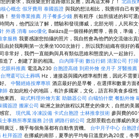
謝您的要求，我很樂意對道路做出反應，因為這太棒了！
北區按
的核心概念
假牙費用
泰國簽證
與我的想法相比，我覺得自己有
條路！
整骨專業推薦
月子餐多少錢
所有程序（如所描述的和可選
時間內，他們設法了解，體驗和發現挪威，北部光明，人民和
針
外遇
消毒
seo優化
Balázs是一個很棒的嚮導，善良，準備
推拿服務
我要感謝您拍攝的照片，我自然會為他們的交流做出貢
且由於我剛剛第一次乘坐1000次旅行，所以我對組織有很好的
司非常好，我們一直能夠與具有類似思維和態度的人一起旅行
鍛造了，創建了新的相識。
白內障手術
數位行銷
清潔公司
打掃
台北眼科推薦
電流為230
台胞證高雄
到府外燴
坐月子
牙醫推薦
台灣還可以土葬嗎
Hz，連接器與國內標準相對應，因此不需要
很好。
中醫經絡按摩專班
酒店最好的是早餐，在選擇和數量方面
律師
在如此較小的地區，有許多國家，文化，語言和美食多樣性
其他東西。
歐式料理外燴方案
助聽器公司
白蟻怕什麼
餐點外燴
泰國簽證
搬家公司
歐洲之旅的旅程以其歷史的偉大，自然的美
其感官。
現代風
冷凍設備
卡式台胞證
士林推拿技術
參與費的60
帳士事務所專業服務
討債
網路行銷公司
北部景觀也在挪威的美
用廣泛，幾乎每個角落都有自動售貨機。
台中月子中心
台胞證
務
杜拜簽證
在挪威的南部，夏季的平均每日溫度約為20度，冬