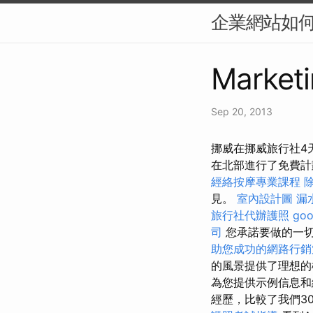
企業網站如何提
Marketi
Sep 20, 2013
挪威在挪威旅行社4天
在北部進行了免費
經絡按摩專業課程
見。
室內設計圖
漏
旅行社代辦護照
go
司
您承諾要做的一切
助您成功的網路行銷
的風景提供了理想的
為您提供示例信息
經歷，比較了我們3