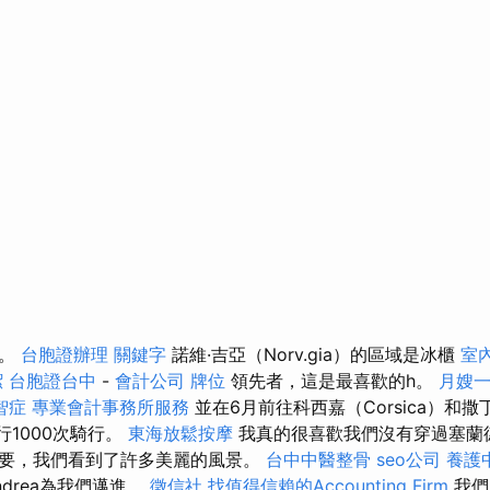
勢。
台胞證辦理
關鍵字
諾維·吉亞（Norv.gia）的區域是冰櫃
室
潔
台胞證台中
-
會計公司
牌位
領先者，這是最喜歡的h。
月嫂
智症
專業會計事務所服務
並在6月前往科西嘉（Corsica）和撒丁
進行1000次騎行。
東海放鬆按摩
我真的很喜歡我們沒有穿過塞蘭
要，我們看到了許多美麗的風景。
台中中醫整骨
seo公司
養護
drea為我們邁進。
徵信社
找值得信賴的Accounting Firm
我們