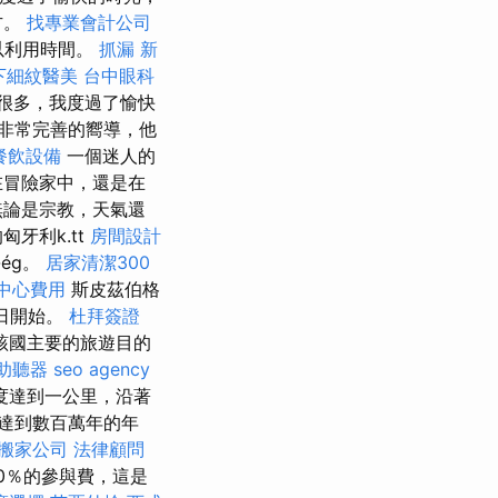
方。
找專業會計公司
以利用時間。
抓漏
新
下細紋醫美
台中眼科
很多，我度過了愉快
非常完善的嚮導，他
餐飲設備
一個迷人的
在冒險家中，還是在
無論是宗教，天氣還
的匈牙利k.tt
房間設計
-ég。
居家清潔300
中心費用
斯皮茲伯格
月5日開始。
杜拜簽證
該國主要的旅遊目的
助聽器
seo agency
度達到一公里，沿著
達到數百萬年的年
搬家公司
法律顧問
0％的參與費，這是