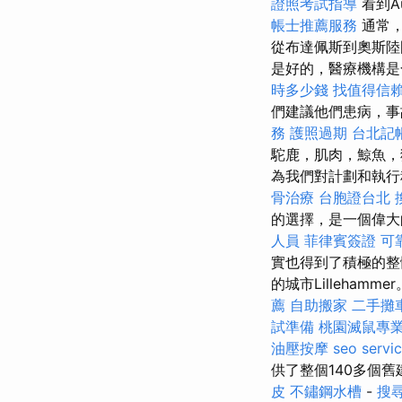
證照考試指導
看到A
帳士推薦服務
通常，
從布達佩斯到奧斯陸
是好的，醫療機構
時多少錢
找值得信賴的A
們建議他們患病，
務
護照過期
台北記
駝鹿，肌肉，鯨魚，
為我們對計劃和執
骨治療
台胞證台北
的選擇，是一個偉大
人員
菲律賓簽證
可
實也得到了積極的整
的城市Lilleham
薦
自助搬家
二手攤
試準備
桃園滅鼠專
油壓按摩
seo servi
供了整個140多個
皮
不鏽鋼水槽
-
搜