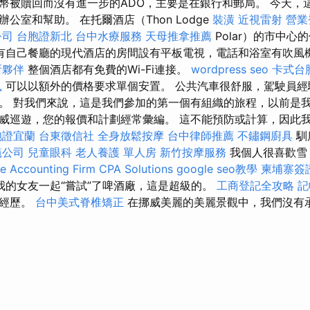
幣被贖回而沒有進一步的ADO，主要是在銀行和郵局。 今天，
公室和幫助。 在托爾酒店（Thon Lodge
裝潢
近視雷射
營業
公司
台胞證新北
台中水療服務
天母推拿推薦
Polar）的市中心
有自己餐廳的現代酒店的房間設有平板電視，電話和浴室有吹風
所夥伴
整個酒店都有免費的Wi-Fi連接。
wordpress seo
卡式台
鼠
可以以額外的價格要求單個安置。 公共汽車很舒服，駕駛員經
。 對我們來說，這是我們參加的第一個有組織的旅程，以前是我
威巡遊，您的報價和計劃經常彙編。 這不能預防或計算，因此
胞證宜蘭
台東徵信社
全身放鬆按摩
台中律師推薦
不鏽鋼廚具
馴
蟻公司
兒童眼科
老人養護 單人房
新竹按摩服務
我個人很喜歡雪
 Accounting Firm CPA Solutions
google seo教學
柬埔寨簽
我的女友一起“嘗試”了啤酒廠，這是超級的。
工商登記全攻略
記
的經歷。
台中美式脊椎矯正
在挪威美麗的美麗景觀中，我們沒有