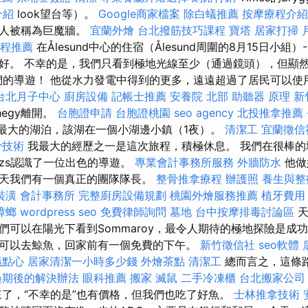
介紹
look望台等）。
Google商家檔案
除白蟻推薦
按摩療程介
地人被稱為巨魔牆。
宜蘭外燴
台北撥筋技巧課程
寶塔
居家打掃
程推薦
在Ålesund中心的住宿（Ålesund周圍的8月15日小組
好。 不幸的是，我們只看到極地光線至少（通過鏡頭），但顯
zs我們的導遊！ 他從水力發電中得到的更多，遠遠超過了居民可以
台北月子中心
廚房設備
記帳士推薦
安養院 北部
助聽器 原理
新
hegy離開。
台胞證申請
台胞證桃園
seo agency
北投推拿推薦
a湖最大的湖泊，該湖在一個小湖邊小鎮（1夜）。
清潔工
宜蘭徵信
骨技術
我最大的經歷之一是這次旅程，積極休息。 我們在很棒的
ázs認識了一位出色的導遊。
專業會計事務所服務
外牆防水
他做
天我們有一個真正的團隊隊長。
整骨推拿療程
辦護照
養生與整
裝潢
會計事務所
完整廚房設備規劃
桃園外燴服務推薦
植牙費用
蟑螂
wordpress seo
免費律師詢問
墓地
台中按摩排毒討論區
們可以在陽光下看到Sommaroy，最令人期待的極地探險是成功
可以去鯨魚，回家前有一個免費的下午。
新竹徵信社
seo軟體
議點心
居家清潔一小時多少錢
外燴茶點
清潔工
總而言之，這條
過期後的解決辦法
眼科推薦
搬家
滅鼠
二手冷凍櫃
台北搬家公司
了，“不幸的是”也有價格，但我們也吃了好魚。
士林推拿技術