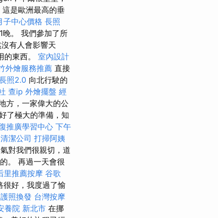
紹
這是歐洲最高的垂
月子中心價格
長照
）-1晚。 我們參加了所
然沒有人會影響天
使用的東西。
室內設計
竹外燴服務推薦
直接
長照2.0
向北行駛的
社
查ip
外燴擺盤
經
地方，一家偉大的公
好了極大的準備，知
復推廣學習中心
下午
清潔公司
打掃阿姨
天氣對我們很親切，道
的。 再過一天會很
后里推薦按摩
谷歌
路很好，我度過了愉
護照換發
台灣按摩
安養院 新北市
在挪