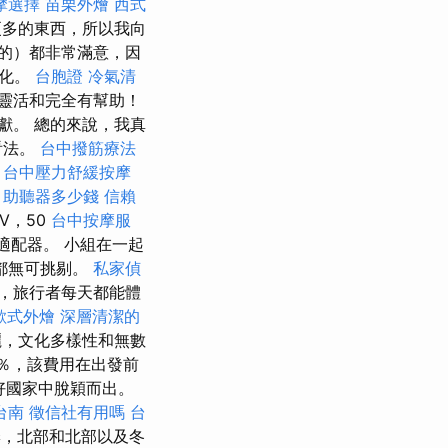
摩選擇
苗栗外燴
西式
更多的東西，所以我向
的）都非常滿意，因
文化。
台胞證
冷氣清
，靈活和完全有幫助！
獻。 總的來說，我真
看法。
台中撥筋療法
。
台中壓力舒緩按摩
助聽器多少錢
信賴
V，50
台中按摩服
適配器。 小組在一起
都無可挑剔。
私家偵
，旅行者每天都能體
歐式外燴
深層清潔的
麗，文化多樣性和無數
％，該費用在出發前
好國家中脫穎而出。
台南
徵信社有用嗎
台
季，北部和北部以及冬