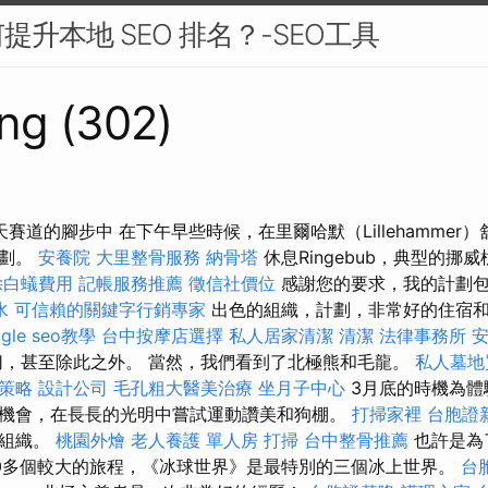
升本地 SEO 排名？-SEO工具
ng (302)
賽道的腳步中 在下午早些時候，在里爾哈默（Lillehammer
計劃。
安養院
大里整骨服務
納骨塔
休息Ringebub，典型的挪
除白蟻費用
記帳服務推薦
徵信社價位
感謝您的要求，我的計劃包
水
可信賴的關鍵字行銷專家
出色的組織，計劃，非常好的住宿
ogle seo教學
台中按摩店選擇
私人居家清潔
清潔
法律事務所
，甚至除此之外。 當然，我們看到了北極熊和毛龍。
私人墓地
策略
設計公司
毛孔粗大醫美治療
坐月子中心
3月底的時機為體
機會，在長長的光明中嘗試運動讚美和狗棚。
打掃家裡
台胞證
和組織。
桃園外燴
老人養護 單人房
打掃
台中整骨推薦
也許是為
0多個較大的旅程，《冰球世界》是最特別的三個冰上世界。
台