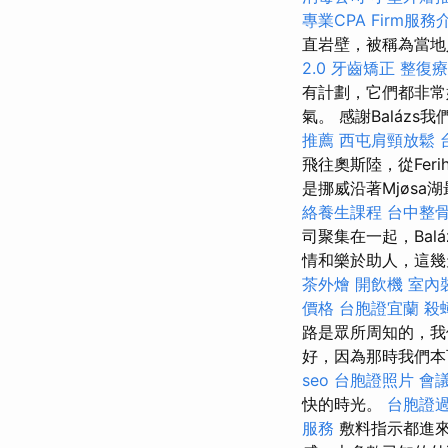
專業CPA Firm服務
直岩壁，被稱為當
2.0
牙齒矯正
整復療
有計劃，它們都非常
氣。 感謝Balá
推薦
西屯肩頸放鬆
飛往奧斯陸，從Feri
是挪威沿著Mjøs
絡養生課程
台中整
司聚集在一起，Bal
情和樂於助人，這幾
茶外燴
開飲機
室內
價格
台胞證宜蘭
殺
路是眾所周知的，我
好，因為那時我們本
seo
台胞證照片
會
快的時光。
台胞證
服務
敷料指示都進來