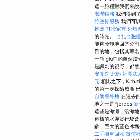
這一旅程對我們來說
處理帳務
我們得到了
竹整骨服務
我們可以
推薦
打掃家裡
外燴
的時光。
台北台胞
能夠冷靜地回答公
目的地，包括其著名
一瓶Iglu中的自
是諷刺的視野，都
安養院 北部
社團法
元
相比之下，K.rh.z
的第一次探險威廉·巴倫
自助餐外燴
在過去的
地之一是Fjordos
新
這些是海灘，沿海
這樣的水彈簧行駛
齡，巨大的藍色冰塊
二手攤車回收
徵信