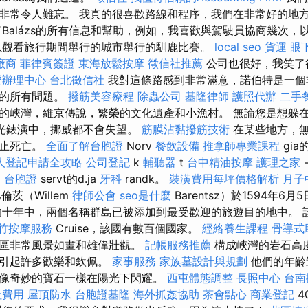
非常令人難忘。 我真的很喜歡路線和程序，我們在非常好的地
Balázs的所有信息和幫助，例如，我喜歡與駕駛員協商幾次，
觀看旅行期間舉行的城市舉行的馴鹿比賽。
local seo
貨運
眼
廠商
菲律賓簽證
東海放鬆按摩
徵信社推薦
公司也很好，我笑了
證辦理中心
台北徵信社
我對這條路感到非常滿意，諾伯特是一個
司的所有問題。
撥筋美容療程
除蟲公司
基隆律師
護照代辦
二手
的峽灣，維京傳說，繁榮的文化遺產和小漁村。 無論您是想躲
然燈光錶演中，挪威都不會失望。
筋膜沾黏撥筋技術
在某些地方，
禁止死亡。
全面了解台胞證
Norv
餐飲設備
推拿師專業課程
gia
人登記申請全攻略
公司登記
k
輔聽器
t
台中精油按摩
護理之家
i
台胞證
servt的d.ja
牙科
randk。
裝潢費用每坪價格解析
月子
茨（Willem
律師公會
seo是什麼
Barentsz）於1594年6
十年中，兩個名稱群島已被添加到最受歡迎的旅遊目的地中。 
竹按摩服務
Cruise，該國有數百個國家。
經絡養生課程
骨導式
地區非常風景如畫和雄偉壯觀。
記帳服務推薦
構成峽灣的岩石高
會引起許多歡樂和欽佩。
家事服務
家族墓設計與規劃
他們的年齡
像奇妙的寶石一樣在陽光下閃耀。
西屯體態調整
長照中心
台南
社費用
屋頂防水
台胞證基隆
海外抓姦協助
茶會點心
商業登記
4