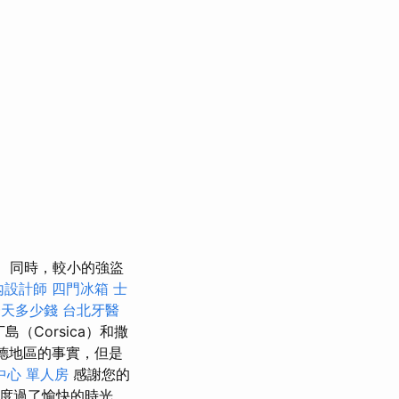
同時，較小的強盜
內設計師
四門冰箱
士
一天多少錢
台北牙醫
島（Corsica）和撒
德地區的事實，但是
中心 單人房
感謝您的
度過了愉快的時光，