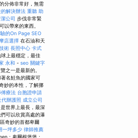
的分佈非常好，無需
後的解決辦法
重聽 助
清潔公司
步伐非常緊
可以帶來的東西。
的On Page SEO
摩店選擇
在石油和天
技術
長照中心
卡式
球上最穩定，最佳
家 永和
-
seo 關鍵字
遊覽之一是最新的。
和著名鮭魚的國家可
奇妙的本性，了解挪
師傅療法
台胞證申請
社代辦護照
成立公司
是世界上最長，最深
們可以欣賞高處的瀑
灣地區奇妙的首都卑爾
用一坪多少
律師推薦
yggen；卑爾根堡堡；