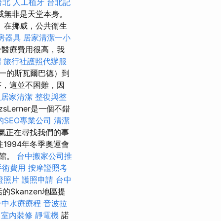
台北
人工植牙
台北記
威無非是天堂本身。
 在挪威，公共衛生
房器具
居家清潔一小
醫療費用很高，我
紹
旅行社護照代辦服
一的斯瓦爾巴德）到
答，這並不困難，因
人居家清潔
整復與整
ázsLerner是一個不錯
的SEO專業公司
清潔
氣正在尋找我們的事
1994年冬季奧運會
物館。
台中搬家公司推
手術費用
按摩證照考
證照片
護照申請
台中
Skanzen地區提
台中水療療程
音波拉
室內裝修
靜電機
諾