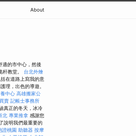
About
）舒適的市中心，然後
威桅杆教堂。
台北外燴
括在道路上寫我的意
和護理，出色的導遊。
安養中心
高雄搬家公
買賣
記帳士事務所
驗真正的冬天，冰冷
新北
專業推拿
感謝您
了說明我們最重要的
胞證桃園
助聽器
按摩