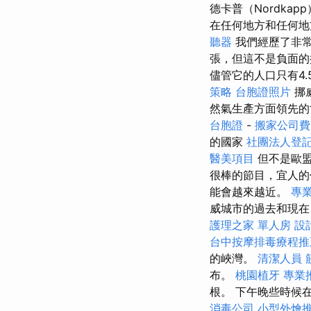
德卡普（Nordka
在任何地方和任何地
聽器
我們經歷了非
張，但這不是負面的
儘管它的人口只有4
策略
台胞證照片
挪
然氣生產方面領先
台胞證
-
搬家公司費
的國家
社團法人登
醫美項目
但不是歐盟
很棒的節目，宜人的
能會越來越近。
專
威城市的過去和現在
護理之家 單人房
設
台中按摩排毒療程
的峽灣。
清潔人員
布。
桃園植牙
專業
根。 下午晚些時候
消毒公司
小型外燴