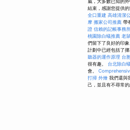
威，大多數已知的外
結束，感謝您提供的辦
全口重建
高雄清潔
摩
搬家公司推薦
帶
證
信賴的記帳事務
桃園除白蟻推薦
老
們留下了良好的印象
計劃中已經包括了挪
聽器的運作原理
台
很有趣。
台北除白
會。
Comprehensive
打掃
外燴
我們還與
己，並且有不尋常