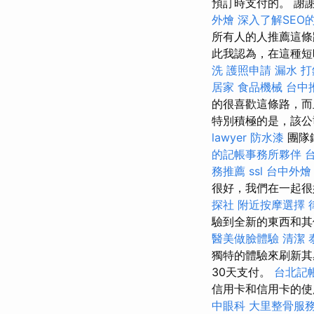
預訂時支付的。 謝
外燴
深入了解SEO
所有人的人推薦這
此我認為，在這種短
洗
護照申請
漏水 打
居家
食品機械
台中
的很喜歡這條路，而
特別積極的是，該公
lawyer
防水漆
團隊
的記帳事務所夥伴
務推薦
ssl
台中外燴
很好，我們在一起
探社
附近按摩選擇
驗到全新的東西和
醫美做臉體驗
清潔
獨特的體驗來刷新
30天支付。
台北記
信用卡和信用卡的使
中眼科
大里整骨服