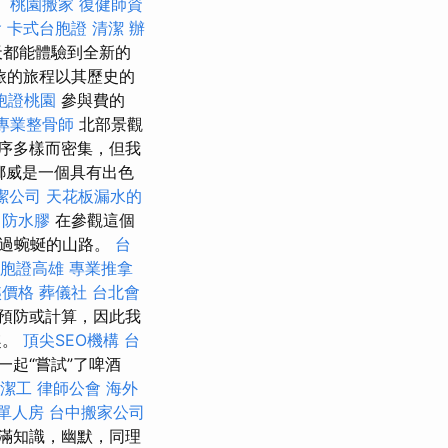
。
桃園搬家
復健師資
會
卡式台胞證
清潔
辦
天都能體驗到全新的
旅的旅程以其歷史的
胞證桃園
參與費的
專業整骨師
北部景觀
程序多樣而密集，但我
 挪威是一個具有出色
潔公司
天花板漏水的
防水膠
在參觀這個
穿過蜿蜒的山路。
台
胞證高雄
專業推拿
姨價格
葬儀社
台北會
預防或計算，因此我
趣。
頂尖SEO機構
台
一起“嘗試”了啤酒
潔工
律師公會
海外
 單人房
台中搬家公司
滿知識，幽默，同理