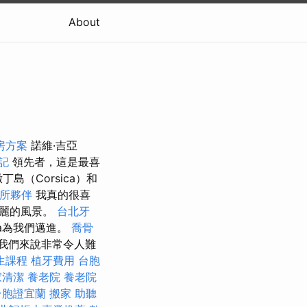
About
房方案
諾維·吉亞
記
領先者，這是最喜
丁島（Corsica）和
所夥伴
我真的很喜
美麗的風景。
台北牙
ea為我們邁進。
喬骨
我們來說非常令人難
生課程
植牙費用
台胞
家清潔
養老院
養老院
台胞證宜蘭
搬家
助聽