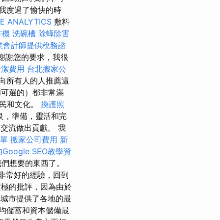
我度過了愉快的時
E ANALYTICS
敷料
啡機
洗碗槽
除蟑除害
業會計師提供稅務諮
謝謝您的要求，我很
清潔費用
台北搬家公
向所有人的人推薦這
可選的）都非常滿
人民和文化。
換護照
善良，準備，靈活和完
交流做出貢獻。 我
單
搬家公司費用
新
oogle SEO教學資
我們想要的東西了。
非常好的經驗，回到
積極的批評，因為由於
其城市提供了各地的最
均儲蓄和資本儲備最