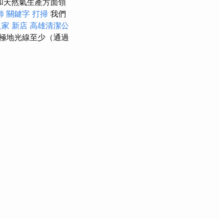
和天然氣生產方面領
師
關鍵字
打掃
我們
家 新店
高雄清潔公
到極地光線至少（通過