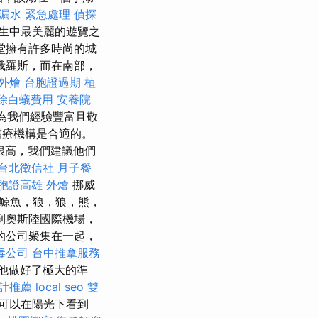
 漏水 緊急處理
偵探
一生中最美麗的遊覽之
堂擁有許多時尚的城
俄羅斯，而在南部，
外燴
台胞證過期
植
除白蟻費用
安養院
為我們經驗豐富且敬
醫療機構是合適的。
很高，我們建議他們
台北徵信社
月子餐
胞證高雄
外燴
挪威
鯨魚，狼，狼，熊，
到奧斯陸國際機場，
的公司聚集在一起，
毒公司
台中推拿服務
他做好了極大的準
計推薦
local seo
雙
可以在陽光下看到