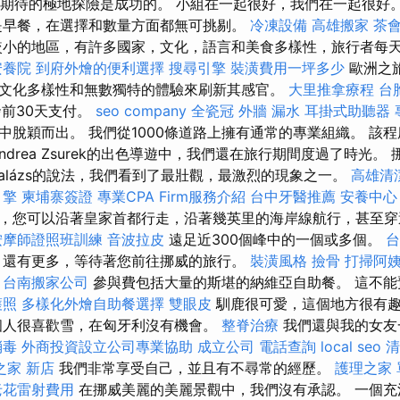
最令人期待的極地探險是成功的。 小組在一起很好，我們在一起很好
是早餐，在選擇和數量方面都無可挑剔。
冷凍設備
高雄搬家
茶
小的地區，有許多國家，文化，語言和美食多樣性，旅行者每
安養院
到府外燴的便利選擇
搜尋引擎
裝潢費用一坪多少
歐洲之
文化多樣性和無數獨特的體驗來刷新其感官。
大里推拿療程
台
發前30天支付。
seo company
全瓷冠
外牆 漏水
耳掛式助聽器
中脫穎而出。 我們從1000條道路上擁有通常的專業組織。 該
ndrea Zsurek的出色導遊中，我們還在旅行期間度過了時光。
alázs的說法，我們看到了最壯觀，最激烈的現象之一。
高雄清
引擎
柬埔寨簽證
專業CPA Firm服務介紹
台中牙醫推薦
安養中心
，您可以沿著皇家首都行走，沿著幾英里的海岸線航行，甚至
按摩師證照班訓練
音波拉皮
遠足近300個峰中的一個或多個。
台
，還有更多，等待著您前往挪威的旅行。
裝潢風格
撿骨
打掃阿
台南搬家公司
參與費包括大量的斯堪的納維亞自助餐。 這不能
護照
多樣化外燴自助餐選擇
雙眼皮
馴鹿很可愛，這個地方很有
個人很喜歡雪，在匈牙利沒有機會。
整脊治療
我們還與我的女友
消毒
外商投資設立公司專業協助
成立公司
電話查詢
local seo
清
之家 新店
我們非常享受自己，並且有不尋常的經歷。
護理之家
老花雷射費用
在挪威美麗的美麗景觀中，我們沒有承認。 一個充