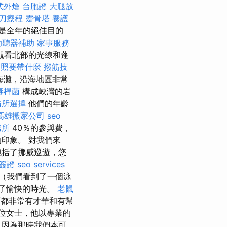
式外燴
台胞證
大腿放
刀療程
靈骨塔
養護
是全年的絕佳目的
助聽器補助
家事服務
觀看北部的光線和蓬
護照要帶什麼
撥筋技
海灘，沿海地區非常
毒桿菌
構成峽灣的岩
務所選擇
他們的年齡
高雄搬家公司
seo
務所
40％的參與費，
印象。 對我們來
包括了挪威巡遊，您
簽證
seo services
（我們看到了一個泳
了愉快的時光。
老鼠
都非常有才華和有幫
位女士，他以專業的
，因為那時我們本可