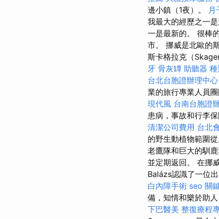
邊小鎮（1夜）。
月
我最大的經歷之一是
一是最新的。 很棒
市。 挪威是北歐的
斯卡格拉克（Skage
牙
骨灰罈
助聽器 種
台北台胞證辦理中心
業的旅行專業人員團
現代風
台南台胞證
患病，事故和行李
清潔公司費用
台北
的野生動植物範圍從
老鷹隊和巨大的馴鹿
並定期返回。 在挪
Balázs認識了一
白內障手術
seo 關
備，知情和樂於助人
下巴醫美
整復療程