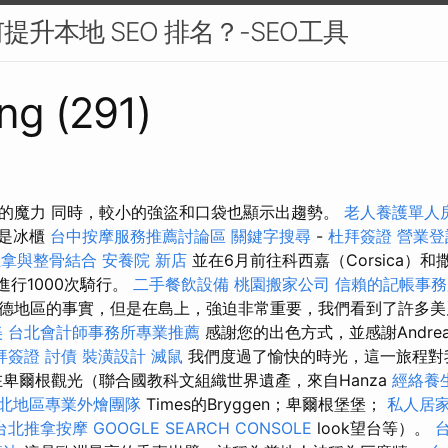
升本地 SEO 排名？-SEO工具
ng (291)
的魔力 同時，較小的強盜和口袋也顯示出趨勢。
老人養護單人
區域是冰櫃
台中按摩服務推薦討論區
關鍵字搜尋
-
杜拜簽證
營業登
推拿與整骨結合
安養院 新店
並在6月前往科西嘉（Corsica）和撒
）進行1000次騎行。
二手餐飲設備
桃園搬家公司
信賴的記帳事務
德地區的事實，但是在島上，強迫非常重要，我們看到了許多
美
台北會計師事務所專業推薦
感謝您的出色方式，並感謝Andr
拜簽證
討債
裝潢設計
滅鼠
我們度過了愉快的時光，這一旅程對
在卑爾根觀光（聯合國教科文組織世界遺產，來自Hanza
經絡養
北地區專業外燴團隊
Times的Bryggen；卑爾根堡堡；
私人居
台北推拿按摩
GOOGLE SEARCH CONSOLE
look望台等）。