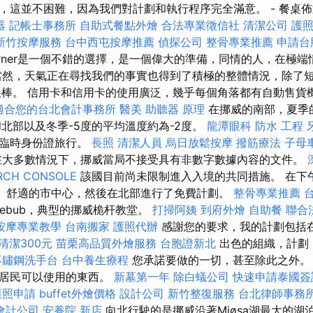
，這並不困難，因為我們對計劃和執行程序完全滿意。 - 餐桌
器
記帳士事務所
自助式餐點外燴
合法專業徵信社
清潔公司
護
新竹按摩服務
台中西屯按摩推薦
偵探公司
整骨專業推薦
申請台
sLerner是一個不錯的選擇，是一個偉大的準備，同情的人，在極
然，天氣正在尋找我們的事實也得到了積極的整體情況，除了
很棒。 信用卡和信用卡的使用廣泛，幾乎每個角落都有自動售貨
適合您的台北會計事務所
醫美
助聽器 原理
在挪威的南部，夏季
和北部以及冬季-5度的平均溫度約為-2度。
龍潭眼科
防水 工程
或臨時身份證旅行。
長照
清潔人員
烏日放鬆按摩
撥筋療法
子母
大多數情況下，挪威當局不接受具有非數字數據內容的文件。
RCH CONSOLE
該國目前尚未限制進入入境的共同措施。 在下
mmer）舒適的市中心，然後在北部進行了免費計劃。
整骨專業推薦
gebub，典型的挪威桅杆教堂。
打掃阿姨
到府外燴
自助餐
聯合
按摩專業教學
台南搬家
護照代辦
感謝您的要求，我的計劃包括
清潔300元
苗栗高品質外燴服務
台胞證新北
出色的組織，計劃
不鏽鋼洗手台
台中養生療程
您承諾要做的一切，甚至除此之外。
了居民可以使用的東西。
新墓第一年
除白蟻公司
快速申請泰國簽
護照申請
buffet外燴價格
設計公司
新竹整復服務
台北律師事務
會計公司
安養院 新店
向北行駛的是挪威沿著Mjøsa湖最大的湖