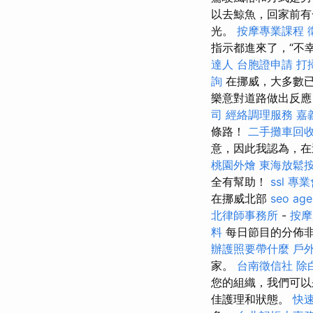
以去鯨魚，回家前
光。
按摩專業課程
指示都進來了，“不
達人
台胞證申請
打
詢
在挪威，大多數已
樂意對道路做出反
司
經絡調理服務
嘉
條路！
二手攤車回
意，因此我認為，在
桃園外燴
東海放鬆
全有幫助！
ssl
專業
在挪威北部
seo age
北律師事務所
-
按
料
每日節目的分佈非
辦護照要帶什麼
戶
家。
台南徵信社
除
您的組織，我們可以
佳護理和狀態。
快