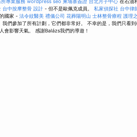
務所專業服務
wordpress seo
柬埔寨簽證
台北月子中心
在石油
士
台中按摩整骨
設計
- 但不是歐佩克成員。
私家偵探社
台中律
的國家 -
法令紋醫美
禮儀公司
花葬陽明山
士林整骨療程
護理之
 我們參加了所有計劃，它們都非常好。 不幸的是，我們只看
會影響天氣。 感謝Balázs我們的導遊！