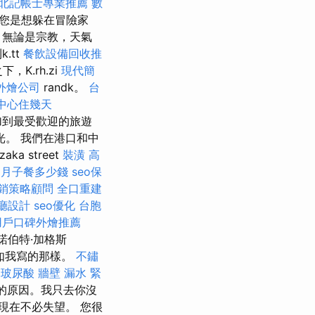
北記帳士專業推薦
數
無論您是想躲在冒險家
，無論是宗教，天氣
k.tt
餐飲設備回收推
，K.rh.zi
現代簡
外燴公司
randk。
台
中心住幾天
加到最受歡迎的旅遊
光。 我們在港口和中
ka street
裝潢
高
月子餐多少錢
seo保
銷策略顧問
全口重建
廳設計
seo優化
台胞
用戶口碑外燴推薦
諾伯特·加格斯
正如我寫的那樣。
不鏽
訓
玻尿酸
牆壁 漏水 緊
您的原因。我只去你沒
現在不必失望。 您很