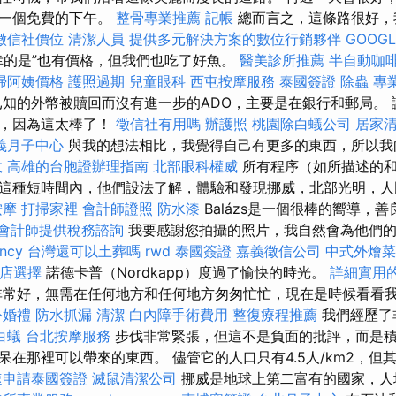
有一個免費的下午。
整骨專業推薦
記帳
總而言之，這條路很好，
徵信社價位
清潔人員
提供多元解決方案的數位行銷夥伴
GOOGL
幸的是”也有價格，但我們也吃了好魚。
醫美診所推薦
半自動咖
掃阿姨價格
護照過期
兒童眼科
西屯按摩服務
泰國簽證
除蟲
專
知的外幣被贖回而沒有進一步的ADO，主要是在銀行和郵局。 
應，因為這太棒了！
徵信社有用嗎
辦護照
桃園除白蟻公司
居家
義月子中心
與我的想法相比，我覺得自己有更多的東西，所以我
收
高雄的台胞證辦理指南
北部眼科權威
所有程序（如所描述的和
這種短時間內，他們設法了解，體驗和發現挪威，北部光明，
按摩
打掃家裡
會計師證照
防水漆
Balázs是一個很棒的嚮導，
會計師提供稅務諮詢
我要感謝您拍攝的照片，我自然會為他們的
ncy
台灣還可以土葬嗎
rwd
泰國簽證
嘉義徵信公司
中式外燴菜
摩店選擇
諾德卡普（Nordkapp）度過了愉快的時光。
詳細實用的G
常好，無需在任何地方和任何地方匆匆忙忙，現在是時候看看
外婚禮
防水抓漏
清潔
白內障手術費用
整復療程推薦
我們經歷了
白蟻
台北按摩服務
步伐非常緊張，但這不是負面的批評，而是
呆在那裡可以帶來的東西。 儘管它的人口只有4.5人/km2，但
速申請泰國簽證
滅鼠清潔公司
挪威是地球上第二富有的國家，人