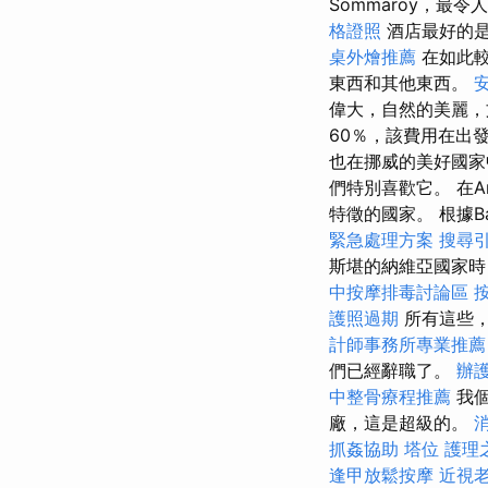
Sommaroy，
格證照
酒店最好的
桌外燴推薦
在如此較
東西和其他東西。
偉大，自然的美麗，
60％，該費用在出
也在挪威的美好國家
們特別喜歡它。 在A
特徵的國家。 根據B
緊急處理方案
搜尋
斯堪的納維亞國家時
中按摩排毒討論區
護照過期
所有這些
計師事務所專業推薦
們已經辭職了。
辦
中整骨療程推薦
我
廠，這是超級的。
抓姦協助
塔位
護理
逢甲放鬆按摩
近視