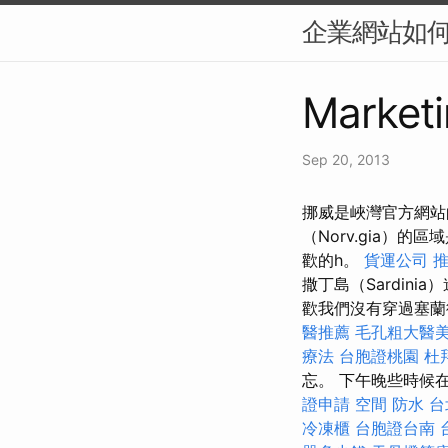
企業網站如何提
Marketi
Sep 20, 2013
挪威是峽灣官方網站
（Norv.gia）的
歡的h。
貨運公司
撒丁島（Sardinia
歡我們沒有穿過塞蘭
醫推薦
毛孔粗大醫
療法
台胞證桃園
杜
忘。 下午晚些時候
證申請
空間
防水
台
冷凍櫃
台胞證台南