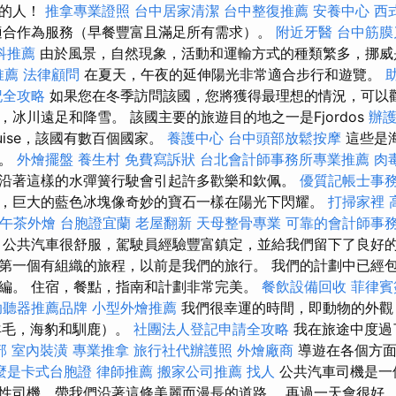
明的人！
推拿專業證照
台中居家清潔
台中整復推薦
安養中心
西
適合作為服務（早餐豐富且滿足所有需求）。
附近牙醫
台中筋膜
科推薦
由於風景，自然現象，活動和運輸方式的種類繁多，挪威
推薦
法律顧問
在夏天，午夜的延伸陽光非常適合步行和遊覽。
記全攻略
如果您在冬季訪問該國，您將獲得最理想的情況，可以
冰川遠足和降雪。 該國主要的旅遊目的地之一是Fjordos
辦
uise，該國有數百個國家。
養護中心
台中頭部放鬆按摩
這些是
觀。
外燴擺盤
養生村
免費寫訴狀
台北會計師事務所專業推薦
肉
沿著這樣的水彈簧行駛會引起許多歡樂和欽佩。
優質記帳士事
，巨大的藍色冰塊像奇妙的寶石一樣在陽光下閃耀。
打掃家裡
午茶外燴
台胞證宜蘭
老屋翻新
天母整骨專業
可靠的會計師事
 公共汽車很舒服，駕駛員經驗豐富鎮定，並給我們留下了良好的
第一個有組織的旅程，以前是我們的旅行。 我們的計劃中已經
編。 住宿，餐點，指南和計劃非常完美。
餐飲設備回收
菲律賓
助聽器推薦品牌
小型外燴推薦
我們很幸運的時間，即動物的外觀
多羊毛，海豹和馴鹿）。
社團法人登記申請全攻略
我在旅途中度過
部
室內裝潢
專業推拿
旅行社代辦護照
外燴廠商
導遊在各個方面
麼是卡式台胞證
律師推薦
搬家公司推薦
找人
公共汽車司機是一
性司機，帶我們沿著這條美麗而漫長的道路。 再過一天會很好