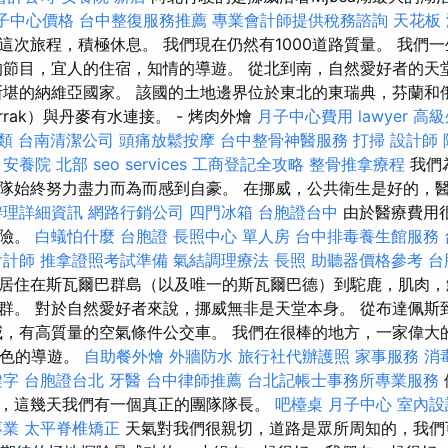
子中心價格
台中整復服務推薦
專業會計師提供稅務諮詢
天花板
這次旅程，積極休息。 我們現在仍然有1000道路質量。 我們
的節目，宜人的住宿，知情的導遊。 從北到南，自然愛好者的天
斯堪的納維亞國家。 該國的土地邊界位於東北的東瑞典，芬蘭和
rrak）與丹麥有水連接。 - 烤肉外燴
月子中心費用
lawyer
高級
類
台南清潔公司
頭痛放鬆按摩
台中整骨神醫服務
打掃
設計師
安養院 北部
seo services
工商登記全攻略
整骨推拿療程
我們
隊始終努力盡力而為而感到自豪。 在挪威，公共衛生是好的，
辦理詳細資訊
網路行銷公司
四門冰箱
台胞證台中
由於醫療費用
保險。
白蟻怕什麼
台胞證
長照中心 單人房
台中排毒養生館服務
會計師
推拿證照考試準備
氣結調理療法
長照
助聽器價格參考
台
居住在斯瓦爾巴群島（以及唯一的斯瓦爾巴德）到駝鹿，肌肉，
群。 對於自然愛好者來說，挪威無非是天堂本身。 從布達佩斯
威，有高質量的空氣條件公交車。 我們在很棒的地方，一家偉大
位出色的導遊。
自助餐外燴
外牆防水
旅行社代辦護照
家事服務
消
鍵字
台胞證台北
牙醫
台中律師推薦
台北記帳士事務所專業服務
，這幾天我們有一個真正的團隊隊長。
吧檯桌
月子中心
室內設
專業
太平脊椎矯正
天氣對我們很親切，道路是眾所周知的，我們