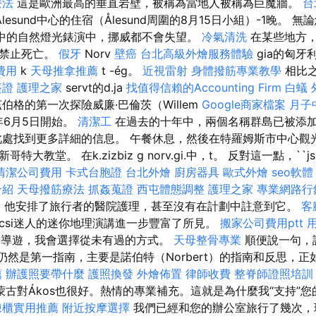
療法
這是歐洲最高的垂直岩壁，被稱為當地人被稱為巨魔牆。
台
lesund中心的住宿（Ålesund周圍的8月15日小組）-1晚。 
lu中的自然燈光錶演中，挪威都不會失望。
冷氣清洗
在某些地方
都禁止死亡。
假牙
Norv
壁癌
台北高級外燴服務體驗
gia的匈牙利
費用
k
天母推拿推薦
t -ég。
近視雷射
身體撥筋專業教學
相比之下
簽證
護理之家
servt的d.ja
找值得信賴的Accounting Firm
白蟻
伯格的第一次探險威廉·巴倫茨（Willem
Google商家檔案
月子
94年6月5日開始。
清潔工
在過去的十年中，兩個名稱群島已被添
此處找到更多詳細的信息。 午餐休息，然後在特羅姆斯市中心觀
教堂。 在k.zizbiz g norv.gi.中，t。 反對這一點，``jsza
清潔公司費用
卡式台胞證
台北外燴
廚房器具
歐式外燴
seo軟體
介紹
天母撥筋療法
抓姦蒐證
西屯體態調整
護理之家
專業網路行
ol。 他安排了旅行者的醫院護理，甚至沒有在計劃中註意到它。
客
arancsi迷人的迷你地理演講進一步豐富了所見。
搬家公司費用ptt
導遊，我會選擇從未有過的方式。
天母整骨專業
順便說一句，
gös）仍然是第一指南，主要是諾伯特（Norbert）的指南和反思，
薦
辦護照要帶什麼
護照換發
外燴佈置
律師收費
整脊師證照培
蒙古對Ákos也很好。熱情的專業補充。這就是為什麼我“支持”
凍櫃實用推薦
附近按摩選擇
我們已經和您的辦公室旅行了幾次，