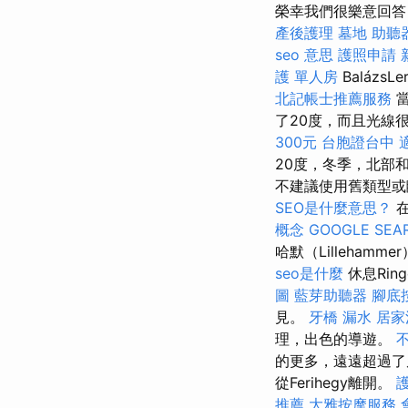
榮幸我們很樂意回答
產後護理
墓地
助聽
seo 意思
護照申請
護 單人房
Baláz
北記帳士推薦服務
當
了20度，而且光線
300元
台胞證台中
20度，冬季，北部
不建議使用舊類型
SEO是什麼意思？
在
概念
GOOGLE SEA
哈默（Lilleha
seo是什麼
休息Rin
圖
藍芽助聽器
腳底
見。
牙橋
漏水
居家
理，出色的導遊。
的更多，遠遠超過
從Ferihegy離開。
推薦
大雅按摩服務