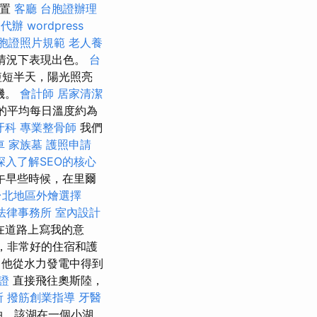
佈置
客廳
台胞證辦理
照代辦
wordpress
胞證照片規範
老人養
端情況下表現出色。
台
短短半天，陽光照亮
機。
會計師
居家清潔
的平均每日溫度約為
牙科
專業整骨師
我們
車
家族墓
護照申請
深入了解SEO的核心
午早些時候，在里爾
台北地區外燴選擇
法律事務所
室內設計
在道路上寫我的意
，非常好的住宿和護
 他從水力發電中得到
證
直接飛往奧斯陸，
所
撥筋創業指導
牙醫
泊，該湖在一個小湖