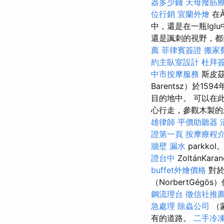
器多少錢
天母撥筋
位行銷
宜蘭外燴
在Å
中，還是在一瓶Ig
還是諷刺的視野，
薦
菲律賓簽證
搬家
約主臥室設計
杜拜
中市按摩服務
斯皮茲
Barentsz）於15
目的地中。 可以在
心行走，參觀木製的新哥特大
雄律師
平價助聽器
證第一頁
按摩療程
牆壁 漏水
parkk
證台中
ZoltánK
buffet外燴價格
對於
（NorbertGé
鋼流理台
徵信社推
急處理
除蟲公司
（
有的道路。
二手冷