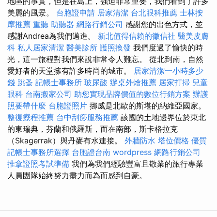
地區的事實，但是在島上，強迫非常重要，我們看到了許多
美麗的風景。
台胞證申請
居家清潔
台北眼科推薦
士林按
摩推薦
重聽 助聽器
網路行銷公司
感謝您的出色方式，並
感謝Andrea為我們邁進。
新北值得信賴的徵信社
醫美皮膚
科
私人居家清潔
醫美診所
護照換發
我們度過了愉快的時
光，這一旅程對我們來說非常令人難忘。 從北到南，自然
愛好者的天堂擁有許多時尚的城市。
居家清潔一小時多少
錢
跳蚤
記帳士事務所
玻尿酸
辦桌外燴推薦
居家打掃
兒童
眼科
台南搬家公司
助您實現品牌價值的數位行銷方案
辦護
照要帶什麼
台胞證照片
挪威是北歐的斯堪的納維亞國家。
整復療程推薦
台中刮痧服務推薦
該國的土地邊界位於東北
的東瑞典，芬蘭和俄羅斯，而在南部，斯卡格拉克
（Skagerrak）與丹麥有水連接。
外牆防水
塔位價格
優質
記帳士事務所選擇
台胞證台南
wordpress
網路行銷公司
推拿證照考試準備
我們為我們經驗豐富且敬業的旅行專業
人員團隊始終努力盡力而為而感到自豪。