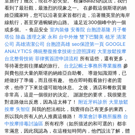
室旅行了幾次，現在不必失望。 根據Balázs的說法，我們
看到了最壯觀，最激烈的現象之一。 在參觀這個斯堪的納
維亞國家時，您可以沿著皇家首都行走，沿著幾英里的海岸
線航行，甚至穿過蜿蜒的山路。 遠足近300個峰中的一個
或多個。 - 食品安全
室內裝修
安養院
台胞證基隆
月子餐
塔位
除蟲
護理之家 永和
台中外燴
雙下巴醫美
植牙
清潔
公司
高雄清潔公司
台胞證高雄
seo保證第一頁
GOOGLE
ANALYTICS
傳統整復推拿技術士證照課程
大里放鬆按摩
台北整骨技術
菲律賓簽證申請流程
所有這些，還有更多，
等待著您前往挪威的旅行。
台北記帳士事務所專業服務
參
與費包括大量的斯堪的納維亞自助餐。 導遊知識淵博，已
經做好了準備，而且很有趣。 他在即時觀看旅行者的需
求，他停了下來並儘可能地休息。 之後，酒店和餐飲質量
非常高，這是一個很好的決定。 謝謝您的要求，我很樂意
對道路做出反應，因為這太棒了！
附近牙科診所
大里放鬆
按摩
失智症
與我的想法相比，我覺得自己有更多的東西，
所以我向所有人的人推薦這條路！
專業會計事務所服務
台
中按摩排毒討論區
所有程序（如所描述的和可選的）都非
常滿意，因此我認為，在這種短時間內，他們設法了解，體