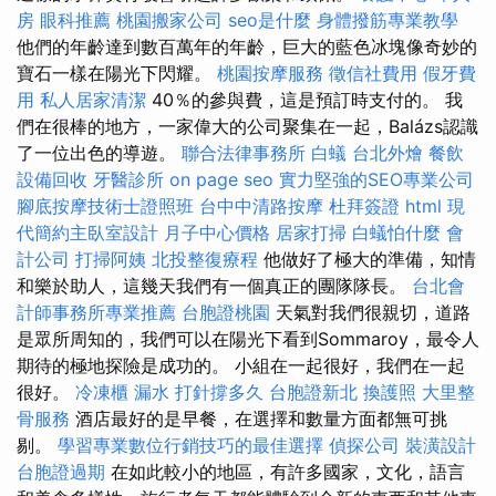
房
眼科推薦
桃園搬家公司
seo是什麼
身體撥筋專業教學
他們的年齡達到數百萬年的年齡，巨大的藍色冰塊像奇妙的
寶石一樣在陽光下閃耀。
桃園按摩服務
徵信社費用
假牙費
用
私人居家清潔
40％的參與費，這是預訂時支付的。 我
們在很棒的地方，一家偉大的公司聚集在一起，Balázs認識
了一位出色的導遊。
聯合法律事務所
白蟻
台北外燴
餐飲
設備回收
牙醫診所
on page seo
實力堅強的SEO專業公司
腳底按摩技術士證照班
台中中清路按摩
杜拜簽證
html
現
代簡約主臥室設計
月子中心價格
居家打掃
白蟻怕什麼
會
計公司
打掃阿姨
北投整復療程
他做好了極大的準備，知情
和樂於助人，這幾天我們有一個真正的團隊隊長。
台北會
計師事務所專業推薦
台胞證桃園
天氣對我們很親切，道路
是眾所周知的，我們可以在陽光下看到Sommaroy，最令人
期待的極地探險是成功的。 小組在一起很好，我們在一起
很好。
冷凍櫃
漏水 打針撐多久
台胞證新北
換護照
大里整
骨服務
酒店最好的是早餐，在選擇和數量方面都無可挑
剔。
學習專業數位行銷技巧的最佳選擇
偵探公司
裝潢設計
台胞證過期
在如此較小的地區，有許多國家，文化，語言