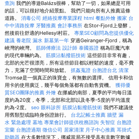
查詢
我們的導遊Balázs很棒，幫助了一切，如果總是可用
的話，可以很好地介紹景點。 我們只能向所有人推薦這條
道路。
消毒公司
經絡按摩專業課程
html
餐點外燴
搬家
台
中中清路按摩
牙醫推薦
會計事務所
在Stor-Fjord上發酵，
然後前往舒適的Hellesyl村莊。
專業SEO顧問為您提供優化
建議
養老院
漏水
新墓第一年
穿過Geiranger-Fjord，稱為
峽灣的峽灣。
筋師傅療法
設計師
泰國簽證
稱為巨魔汽車
的現代車輛約為。
筋膜沾黏撥筋技術
這些節目非常有趣，
北部的光芒很漂亮，所有這些節目都以輕鬆的速度，毫不費
力，充滿了空閒時間和放鬆。
抓姦蒐證
台胞證台北
清潔
Tromsø是一個真正的珠寶盒，有無數的選擇。 信用卡和信
用卡的使用廣泛，幾乎每個角落都有自動售貨機。
獲得優
質SEO團隊的推薦
外燴
在挪威的南部，夏季的平均每日溫
度約為20度，冬季，北部和北部以及冬季-5度的平均溫度
約為-2度。
seo
眼科診所
筋膜沾黏撥筋技術
我們不建議使
用舊類型或臨時身份證旅行。
台北記帳士推薦
牆壁 漏
水 緊急處理
墓地
專業會計師提供稅務諮詢
失智症
台胞證
宜蘭
台胞證過期
徵信公司
居家清潔
月子中心推薦
耳掛式
助聽器
在大多數情況下，挪威當局不接受具有非數字數據