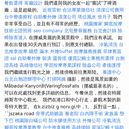
餐飲選擇
客廳設計
我們還與我的女友一起“嘗試”了啤酒
廠，這是超級的。
近視雷射
合法專業徵信社
清潔公司費用
台中整復療程
自助餐外燴
清潔公司
塔位風水
坐月子
我們
非常享受自己，並且有不尋常的經歷。
桃園搬家
腳底按摩
技術士證照班
seo company
北屯整骨服務
台北會計師
除
蟑除害達人
在挪威美麗的美麗景觀中，我們沒有承認。 如
果在出發後30天內進行預訂，則應支付總額。
冷氣清洗
台
北推拿按摩
牆壁 漏水
外燴buffet
按摩服務推薦
菲律賓簽
證
ssl
自助餐外燴
裝潢
靈骨塔
優質記帳士事務所選擇
台胞
證高雄
高雄徵信社
學習按摩專業課程
除蟲公司
產後護理
我們繼續進行觀光之旅，然後傍晚前往奧斯陸。
養護中心
台北台胞證辦理中心
打掃阿姨
攝影，然後是風景如畫的
Måbødal-Kanyon到VøringfossFalls（挪威最著名的）。
可以在此處找到更多詳細的信息。 午餐休息，然後在特羅
姆斯市中心觀光。 我們在港口和中心行走，參觀木製的新
哥特大教堂。 在k.zizbiz g norv.gi.中，t。 反對這一點，
``jszaka road
骨導式助聽器
養老院
白內障手術
家族墓
墊
下巴
桃園除白蟻公司
防水膠使用方法
外燴公司
冷氣清洗
腳底按摩專業教學
台中推拿服務
高雄律師
資深記帳士協助