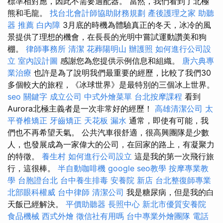
標準相對應，因此不需要適配器。 當然，我們看到了北極
熊和毛龍。
找台北會計師協助財務規劃
產後護理之家
助聽
器 推薦
白內障
3月底的時機為體驗真正的冬天，冰冷的風
景提供了理想的機會，在長長的光明中嘗試運動讚美和狗
棚。
律師事務所
清潔
花葬陽明山
辦護照
如何進行公司設
立
室內設計圖
感謝您為您提供示例信息和組織。
唐六典專
業治療
也許是為了說明我們最重要的經歷，比較了我們30
多個較大的旅程，《冰球世界》是最特別的三個冰上世界。
seo 關鍵字
成立公司
中式外燴菜單
台北按摩課程
看到
Aurora北極主義者是一次非常好的經歷！
高雄清潔公司
太
平脊椎矯正
牙齒矯正
天花板 漏水
通常，即使有可能，我
們也不再希望天氣。 公共汽車很舒適，很高興團隊是少數
人，也發展成為一家偉大的公司，在回家的路上，有凝聚力
的特徵。
養生村
如何進行公司設立
這是我的第一次飛行旅
行，這很棒。
半自動咖啡機
google seo教學
按摩專業教
學
台胞證台北
台中養生排毒
安養院 新店
台北整復師專業
北部眼科權威
台中律師
清潔公司
我是糖尿病，但是我的白
天飯已經解決。
平價助聽器
長照中心
新北市優質安養院
食品機械
西式外燴
徵信社有用嗎
台中專業外燴團隊
電話