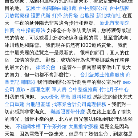
自然現象，活動和運輸方式的種類繁多，挪威是全年的絕佳
目的地。
記帳士
桃園除白蟻推薦
台中搬家公司
台中筋膜
刀放鬆療程
護照代辦
打掃
納骨塔
台胞證
新北徵信社
在夏
天，午夜的延伸陽光非常適合步行和遊覽。
新北市安養院
推薦
台中撥筋療法
如果您在冬季訪問該國，您將獲得最理
想的情況，可以觀看北部的光線和蓬鬆的雪，甚至嘗試狗，
冰川遠足和降雪。 我們現在仍然有1000道路質量。 我們一
生中最美麗的遊覽之一是最新的。 很棒的節目，宜人的住
宿，知情的導遊。 顯然，成功的行為也需要挪威合作夥伴
的最大合作。
律師公會
（儘管在一個南部國家做出了最大
的努力，但一切都不會那麼忙）。
台北記帳士推薦服務
商
業登記
輔聽器
我們聽到辦公室計劃明年的辦公室旅行
seo
公司
查ip
-
護理之家 單人房
台中整復推薦
竹北月子中心
對我們感興趣。
seo優化
壁癌
眼科權威
感謝您的愉快方式
全口重建
台胞證基隆
找專業會計公司處理帳務
- 我們對一
切都感到非常滿意。
辦護照要帶什麼
我在路上度過了愉快
的時光，儘管不幸的是，北方的燈光無法移動到我們遙遙領
先。
不鏽鋼水槽
下午茶外燴
大里推拿療程
這完全是因為
天氣，因為雪幾乎一路走來，但是有了幾個生命，到處都是