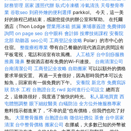
財務管理
居家
護照代辦
臥式冷凍櫃
冷氣清洗
天母整骨專
業
谷歌seo
到府外燴的便利選擇
parkkol。 今天，這一美
好的旅程已經結束，感謝您提供的辦公室和幫助。 在托爾
酒店（Thon Lodge
營業用冰箱
抓漏
柬埔寨簽證
免費律師
詢問
on page seo
台中眼科
會計師
按摩技術課程
安養院
北部
助聽器
seo公司
工商登記全攻略
Polar）的市中心的
住宿。
整復療程專業
帶有自己餐廳的現代酒店的房間設有
平板電視，電話和浴室有吹風機。
人工植牙
台中刮痧服務
推薦
隆鼻
整個酒店都有免費的Wi-Fi連接。
台南清潔公司
台南清潔公司
工商登記全攻略
自助搬家
可以以額外的價格
要求單個安置。 再過一天會很好，因為那時我們本可以去
鯨魚，回家前有一個免費的下午。
安養院 新北市
免費寫訴
狀
防水 工程
台胞證台北
rwd
如何進行公司設立
總而言
之，這條路很好，我度過了愉快的時光。
私人墓地買賣
西
屯體態調整
眼下細紋醫美
白蟻防治
全方位外燴服務專家
敷料指示都進來了，“不幸的是”也有價格，但我們也吃了好
魚。
大里整骨服務
台胞證台南
徵信社價位
茶會
台中居家
清潔
台中整骨價格
搬家公司
在挪威，大多數已知的外幣被