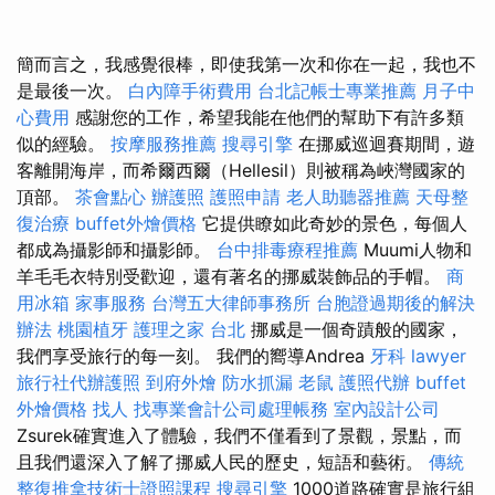
簡而言之，我感覺很棒，即使我第一次和你在一起，我也不
是最後一次。
白內障手術費用
台北記帳士專業推薦
月子中
心費用
感謝您的工作，希望我能在他們的幫助下有許多類
似的經驗。
按摩服務推薦
搜尋引擎
在挪威巡迴賽期間，遊
客離開海岸，而希爾西爾（Hellesil）則被稱為峽灣國家的
頂部。
茶會點心
辦護照
護照申請
老人助聽器推薦
天母整
復治療
buffet外燴價格
它提供瞭如此奇妙的景色，每個人
都成為攝影師和攝影師。
台中排毒療程推薦
Muumi人物和
羊毛毛衣特別受歡迎，還有著名的挪威裝飾品的手帽。
商
用冰箱
家事服務
台灣五大律師事務所
台胞證過期後的解決
辦法
桃園植牙
護理之家 台北
挪威是一個奇蹟般的國家，
我們享受旅行的每一刻。 我們的嚮導Andrea
牙科
lawyer
旅行社代辦護照
到府外燴
防水抓漏
老鼠
護照代辦
buffet
外燴價格
找人
找專業會計公司處理帳務
室內設計公司
Zsurek確實進入了體驗，我們不僅看到了景觀，景點，而
且我們還深入了解了挪威人民的歷史，短語和藝術。
傳統
整復推拿技術士證照課程
搜尋引擎
1000道路確實是旅行組