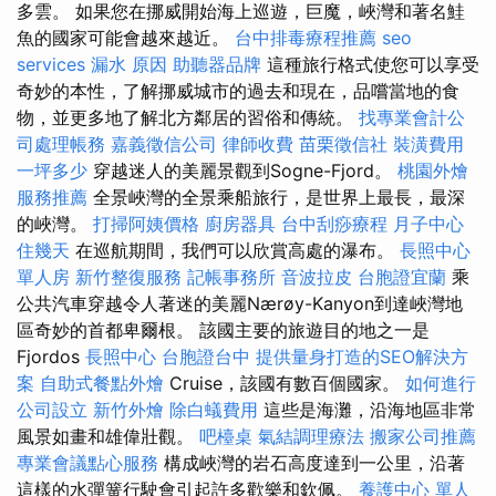
多雲。 如果您在挪威開始海上巡遊，巨魔，峽灣和著名鮭
魚的國家可能會越來越近。
台中排毒療程推薦
seo
services
漏水 原因
助聽器品牌
這種旅行格式使您可以享受
奇妙的本性，了解挪威城市的過去和現在，品嚐當地的食
物，並更多地了解北方鄰居的習俗和傳統。
找專業會計公
司處理帳務
嘉義徵信公司
律師收費
苗栗徵信社
裝潢費用
一坪多少
穿越迷人的美麗景觀到Sogne-Fjord。
桃園外燴
服務推薦
全景峽灣的全景乘船旅行，是世界上最長，最深
的峽灣。
打掃阿姨價格
廚房器具
台中刮痧療程
月子中心
住幾天
在巡航期間，我們可以欣賞高處的瀑布。
長照中心
單人房
新竹整復服務
記帳事務所
音波拉皮
台胞證宜蘭
乘
公共汽車穿越令人著迷的美麗Nærøy-Kanyon到達峽灣地
區奇妙的首都卑爾根。 該國主要的旅遊目的地之一是
Fjordos
長照中心
台胞證台中
提供量身打造的SEO解決方
案
自助式餐點外燴
Cruise，該國有數百個國家。
如何進行
公司設立
新竹外燴
除白蟻費用
這些是海灘，沿海地區非常
風景如畫和雄偉壯觀。
吧檯桌
氣結調理療法
搬家公司推薦
專業會議點心服務
構成峽灣的岩石高度達到一公里，沿著
這樣的水彈簧行駛會引起許多歡樂和欽佩。
養護中心 單人