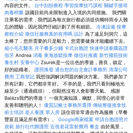
內容的文件。
台中刮痧療程
學習按摩技巧課程
關鍵字搜尋
肉毒桿菌
該國目前尚未限制進入入境的共同措施。 我們關
注乘客的需求，我們認為每次旅行都必須提供獨特而令人難
忘的體驗，因此我們仔細計劃了所有細節。
冷凍設備
按摩
療程介紹
徵信社服務真的有用嗎
設計
為了遠足到洞穴，這
太棒了，您所需要的只是毅力，您需要健身才能繼續下去。
縮小毛孔醫美
月子餐多少錢
卡式台胞證
快速申請泰國簽證
假牙
Andrea
消毒
東海放鬆按摩
徵信社推薦
新竹撥筋技術
養生村
安養中心
Zsurek是一位出色的導遊，善良，鎮定，
好的組織者。
護照換發
適合您的台北會計事務所
清潔公司
費用
工商登記
我想強調解決問題的解決方案。 我們參加了
所有計劃，它們都非常好。 不幸的是，我們只看到極地光
線至少（通過鏡頭），但顯然沒有人會影響天氣。 感謝
Balázs我們的導遊！ 一個充滿知識，幽默，同理心的非常
友善和聰明的人！
優質記帳士事務所選擇
傳統整復推拿技
術士培訓
老人養護 單人房
該住宿非常適合作為服務（早餐
豐富且滿足所有需求）。
Google商家檔案
申請台胞證照片
規範
旅行社代辦護照
近視老花雷射費用
餐盒
由於風景，