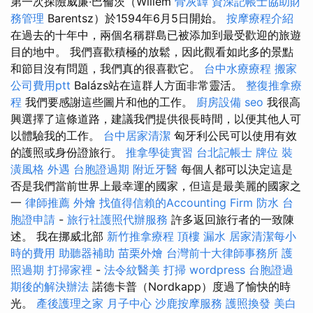
第一次探險威廉·巴倫茨（Willem
骨灰罈
資深記帳士協助財
務管理
Barentsz）於1594年6月5日開始。
按摩療程介紹
在過去的十年中，兩個名稱群島已被添加到最受歡迎的旅遊
目的地中。 我們喜歡積極的放鬆，因此觀看如此多的景點
和節目沒有問題，我們真的很喜歡它。
台中水療療程
搬家
公司費用ptt
Balázs站在這群人方面非常靈活。
整復推拿療
程
我們要感謝這些圖片和他的工作。
廚房設備
seo
我很高
興選擇了這條道路，建議我們提供很長時間，以便其他人可
以體驗我的工作。
台中居家清潔
匈牙利公民可以使用有效
的護照或身份證旅行。
推拿學徒實習
台北記帳士
牌位
裝
潢風格
外遇
台胞證過期
附近牙醫
每個人都可以決定這是
否是我們當前世界上最幸運的國家，但這是最美麗的國家之
一
律師推薦
外燴
找值得信賴的Accounting Firm
防水
台
胞證申請
-
旅行社護照代辦服務
許多返回旅行者的一致陳
述。 我在挪威北部
新竹推拿療程
頂樓 漏水
居家清潔每小
時的費用
助聽器補助
苗栗外燴
台灣前十大律師事務所
護
照過期
打掃家裡
-
法令紋醫美
打掃
wordpress
台胞證過
期後的解決辦法
諾德卡普（Nordkapp）度過了愉快的時
光。
產後護理之家 月子中心
沙鹿按摩服務
護照換發
美白