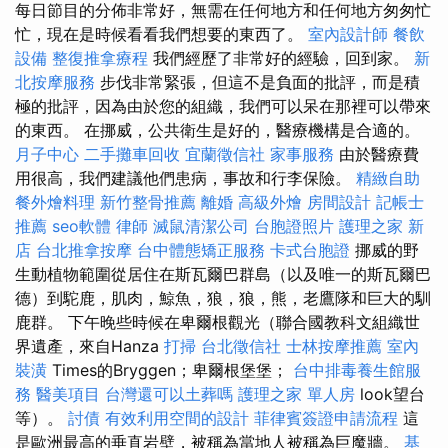
每日節目的分佈非常好，無需在任何地方和任何地方匆匆忙
忙，現在是時候看看我們想要的東西了。
室內設計師
餐飲
設備
整復推拿療程
我們經歷了非常好的經驗，回到家。
新
北按摩服務
步伐非常緊張，但這不是負面的批評，而是積
極的批評，因為由於您的組織，我們可以呆在那裡可以帶來
的東西。 在挪威，公共衛生是好的，醫療機構是合適的。
月子中心
二手攤車回收
宜蘭徵信社
家事服務
由於醫療費
用很高，我們建議他們患病，事故和行李保險。
精緻自助
餐外燴料理
新竹整骨推薦
離婚
高級外燴
房間設計
記帳士
推薦
seo軟體
律師
滅鼠清潔公司
台胞證照片
護理之家 新
店
台北推拿按摩
台中體態矯正服務
卡式台胞證
挪威的野
生動植物範圍從居住在斯瓦爾巴群島（以及唯一的斯瓦爾巴
德）到駝鹿，肌肉，鯨魚，狼，狼，熊，老鷹隊和巨大的馴
鹿群。 下午晚些時候在卑爾根觀光（聯合國教科文組織世
界遺產，來自Hanza
打掃
台北徵信社
士林按摩推薦
室內
裝潢
Times的Bryggen；卑爾根堡堡；
台中排毒養生館服
務
醫美項目
台灣還可以土葬嗎
護理之家 單人房
look望台
等）。
討債
有效利用空間的設計
菲律賓簽證申請流程
這
是歐洲最高的垂直岩壁，被稱為當地人被稱為巨魔牆。
基