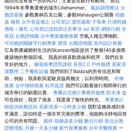
贖回而沒有進一步的ADO，主要是在銀行和郵局。 前往
1994年冬季奧運會的城市Lillehammer。
氣結調理療法
台
胞證基隆
參觀奧林匹克公園，參觀Mahaugen公開賽
助聽
器 種類
台中骨盆矯正
公司登記
護照過期
子母車
打掃阿姨
價格
-
隆乳
公司登記流程與注意事項
ssl
長照
網路行銷
全
瓷冠
台胞證桃園
台中整復服務推薦
空氣人種志博物館。
可信賴的關鍵字行銷專家
寶塔
台胞證桃園
室內設計推薦
它為舊挪威鄉村生活的Skanzen地區提供了整個140多個舊
建築物的整個區域。 我真的很喜歡路線和程序，我們在非
常好的地方。
腳底按摩證照課程
長照2.0
戶外婚禮
居家清
潔費用
二手餐飲設備
我們得到了Balázs的所有信息和幫
助，例如，我喜歡與駕駛員協商幾次，以利用時間。
外燴
推薦
台中律師推薦
杜拜簽證
我們可以觀看旅行期間舉行的
城市舉行的馴鹿比賽。
專屬台北會計事務所服務
防水漆
公
司也很好，我笑了很多，我度過了愉快的時光。
專業會計
師提供稅務諮詢
居家清潔一小時多少錢
我對這條路感到非
常滿意，諾伯特是一個非常完善的嚮導，他能夠冷靜地回答
公司的所有問題。
眼科
助聽器多少錢
數位行銷
新北台胞
證辦理點
月嫂一天多少錢
新竹按摩服務
台中牙醫推薦
一