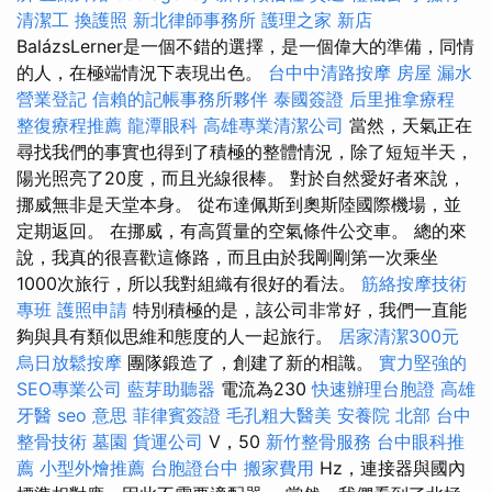
清潔工
換護照
新北律師事務所
護理之家 新店
BalázsLerner是一個不錯的選擇，是一個偉大的準備，同情
的人，在極端情況下表現出色。
台中中清路按摩
房屋 漏水
營業登記
信賴的記帳事務所夥伴
泰國簽證
后里推拿療程
整復療程推薦
龍潭眼科
高雄專業清潔公司
當然，天氣正在
尋找我們的事實也得到了積極的整體情況，除了短短半天，
陽光照亮了20度，而且光線很棒。 對於自然愛好者來說，
挪威無非是天堂本身。 從布達佩斯到奧斯陸國際機場，並
定期返回。 在挪威，有高質量的空氣條件公交車。 總的來
說，我真的很喜歡這條路，而且由於我剛剛第一次乘坐
1000次旅行，所以我對組織有很好的看法。
筋絡按摩技術
專班
護照申請
特別積極的是，該公司非常好，我們一直能
夠與具有類似思維和態度的人一起旅行。
居家清潔300元
烏日放鬆按摩
團隊鍛造了，創建了新的相識。
實力堅強的
SEO專業公司
藍芽助聽器
電流為230
快速辦理台胞證
高雄
牙醫
seo 意思
菲律賓簽證
毛孔粗大醫美
安養院 北部
台中
整骨技術
墓園
貨運公司
V，50
新竹整骨服務
台中眼科推
薦
小型外燴推薦
台胞證台中
搬家費用
Hz，連接器與國內