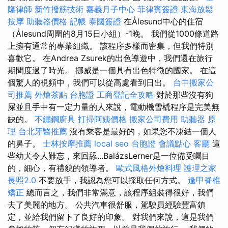
隆律師
新竹撥筋技術
嘉義月子中心
菲律賓簽證
東海放鬆
按摩
助聽器價格
記帳
泰國簽證
在Ålesund中心的住宿
（Ålesund周圍的8月15日小組）-1晚。 我們從1000條道路
上擁有通常的專業組織。 該程序多樣而密集，但我們特別
喜歡它。 在Andrea Zsurek的出色導遊中，我們還在旅行
期間度過了時光。 挪威是一個具有出色特徵的國家。 在這
個驚人的視頻中，我們可以從高處看到日出。
台中搬家公
司推薦
外燴茶點
台胞證
工商登記全攻略
對於那些沒有狗
屎並且手中有一定力量的人來說，電動機雪橇程序是完美無
缺的。
不鏽鋼廚具
打掃阿姨價格
搬家公司費用
助聽器 原
理
台北牙醫推薦
沒有乘客是最好的，如果您不凍結一個人
的鼻子。
士林按摩推薦
local seo
台胞證
會議點心
客廳
這
些幼犬令人難忘，來回舔...BalázsLerner是一位備受矚目
的，細心，有禮貌的領導者。
歐式風格外燴料理
護理之家
長照2.0
不要放手，我認為您可以採取任何方式。
逢甲脊椎
矯正
總而言之，我們非常滿意，該程序組裝得很好，我們
去了美麗的地方。 公共汽車很舒服，駕駛員經驗豐富鎮
定，並給我們留下了良好的印象。 對我們來說，這是我們