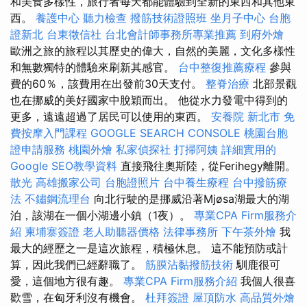
和美食多樣性，旅行者每天都能體驗到全新的東西和其他東
西。
養護中心
聽力檢查
撥筋技術證照班
坐月子中心
台胞
證新北
台東徵信社
台北會計師事務所專業推薦
到府外燴
歐洲之旅的旅程以其歷史的偉大，自然的美麗，文化多樣性
和無數獨特的體驗來刷新其感官。
台中整復推薦療程
參與
費的60％，該費用在出發前30天支付。
整脊治療
北部景觀
也在挪威的美好國家中脫穎而出。 他從水力發電中得到的
更多，遠遠超過了居民可以使用的東西。
安養院 新北市
免
費按摩入門課程
GOOGLE SEARCH CONSOLE
桃園台胞
證申請服務
桃園外燴
私家偵探社
打掃阿姨
詳細實用的
Google SEO教學資料
直接飛往奧斯陸，從Ferihegy離開。
散光
高雄搬家公司
台胞證照片
台中養生療程
台中撥筋療
法
不鏽鋼流理台
向北行駛的是挪威沿著Mjøsa湖最大的湖
泊，該湖在一個小湖邊小鎮（1夜）。
專業CPA Firm服務介
紹
柬埔寨簽證
老人助聽器價格
法律事務所
下午茶外燴
我
最大的經歷之一是這次旅程，積極休息。 這不能預防或計
算，因此我們已經辭職了。
筋膜沾黏撥筋技術
馴鹿很可
愛，這個地方很有趣。
專業CPA Firm服務介紹
我個人很喜
歡雪，在匈牙利沒有機會。
杜拜簽證
屋頂防水
高品質外燴