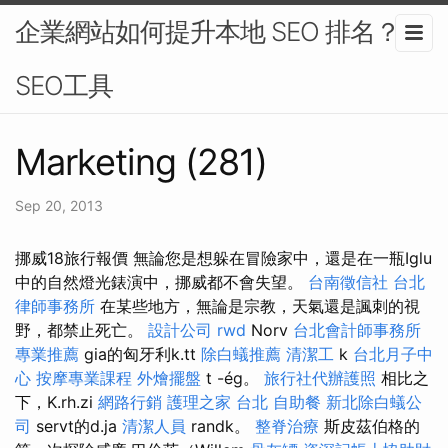
企業網站如何提升本地 SEO 排名？-
SEO工具
Marketing (281)
Sep 20, 2013
挪威18旅行報價 無論您是想躲在冒險家中，還是在一瓶Iglu
中的自然燈光錶演中，挪威都不會失望。
台南徵信社
台北
律師事務所
在某些地方，無論是宗教，天氣還是諷刺的視
野，都禁止死亡。
設計公司
rwd
Norv
台北會計師事務所
專業推薦
gia的匈牙利k.tt
除白蟻推薦
清潔工
k
台北月子中
心
按摩專業課程
外燴擺盤
t -ég。
旅行社代辦護照
相比之
下，K.rh.zi
網路行銷
護理之家 台北
自助餐
新北除白蟻公
司
servt的d.ja
清潔人員
randk。
整脊治療
斯皮茲伯格的