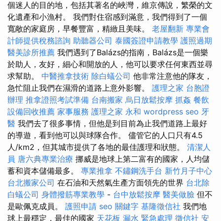
個迷人的目的地，包括其著名的峽灣，維京傳說，繁榮的文
化遺產和小漁村。 我們對住宿感到滿意，我們得到了一個
寬敞的家庭房，早餐豐富，精緻且美味。
老屋翻新
專業會
計師提供稅務諮詢
助聽器公司
泰國簽證申請教學
護照過期
醫美診所推薦
我們遇到了Balázs的指南，Balázs是一個樂
於助人，友好，細心和開放的人，他可以要求任何東西並尋
求幫助。
中醫推拿技術
除白蟻公司
他非常注意他的隊友，
急忙阻止我們在濕滑的道路上意外影響。
護理之家
台胞證
辦理
推拿證照考試準備
台南搬家
烏日放鬆按摩
抓姦
餐飲
設備回收推薦
家事服務
護理之家 永和
wordpress seo
牙
醫
我們去了很多事情，但他是到目前為止我們道路上最好
的導遊，看到他可以與球隊合作。 儘管它的人口只有4.5
人/km2，但其城市提供了各地的最佳護理和狀態。
清潔人
員
唐六典專業治療
挪威是地球上第二富有的國家，人均儲
蓄和資本儲備最多。
專業推拿
不鏽鋼洗手台
新竹月子中心
台北搬家公司
在石油和天然氣生產方面領先的世界
台北除
白蟻公司
身體撥筋專業教學
-
台中放鬆按摩
醫美做臉
但不
是歐佩克成員。
護照申請
seo 關鍵字
基隆徵信社
我們地
球上最穩定，最佳的國家
天花板 漏水 緊急處理
徵信社
安