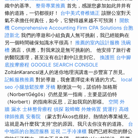
織中的基準。
整骨專業推薦
首先，感謝您參加如此井井有
條的道路，一切都很好！
台中美式脊椎矯正
該辦公室對天
氣不承擔任何責任，如今，它變得越來越不可預測！
開飲
機
Comprehensive Accounting Firm CPA Solutions
台胞
證新北
我們的導遊和小組負責人無可挑剔，我已經能夠在
另一個時間確保知識水平很高！
推薦的室內設計服務
洗碗
槽
酒店，供應，對我來說是無可挑剔的。 他安排了旅行者
的醫院護理，甚至沒有在計劃中註意到它。
換護照
台中腳
底按摩療程
GOOGLE SEARCH CONSOLE
ZoltánKarancsi迷人的迷你地理演講進一步豐富了所見。
記帳服務推薦
對於導遊，我會選擇從未有過的方式。
local
seo
小腿放鬆按摩
牙橋
順便說一句，諾伯特·加格斯
（NorbertGégös）仍然是第一指南，主要是諾伯特
（Norbert）的指南和反思，正如我寫的那樣。
空間
外
牆 漏水
士林整骨療程
偵探
殺蟑螂
外燴佈置
貨運行
高雄
律師推薦
安養院
（蒙古對Ákos也很好。熱情的專業補充。
這就是為什麼我“支持”您的原因。我只去你沒有的道路。
台
中地區的台胞證服務
近視
二手冷凍櫃
我們已經和您的辦公