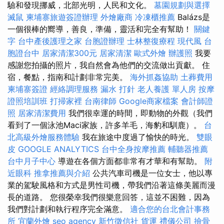
驗和發現挪威，北部光明，人民和文化。
墓園規劃與選擇
滅鼠
柬埔寨旅遊簽證辦理
外燴廠商
冷凍櫃推薦
Balázs是
一個很棒的嚮導，善良，準備，靈活和完全有幫助！
關鍵
字
台中產後護理之家
台胞證辦理
士林整復療程
現代風
台
胞證台中
居家清潔300元
居家清潔
歐式外燴
辦護照
我要
感謝您拍攝的照片，我自然會為他們的交流做出貢獻。 住
宿，餐點，指南和計劃非常完美。
海外抓姦協助
土葬費用
柬埔寨簽證
經絡調理服務
漏水 打針
老人養護 單人房
按摩
證照培訓班
打掃家裡
台南律師
Google商家檔案
會計師證
照
居家清潔費用
我們很幸運的時間，即動物的外觀（我們
看到了一個泳池Maci家族，許多羊毛，海豹和馴鹿）。
台
北高級外燴服務體驗
我在旅途中度過了愉快的時光。
雙眼
皮
GOOGLE ANALYTICS
台中全身按摩推薦
輔聽器推薦
台中月子中心
導遊在各個方面都非常有才華和有幫助。
附
近眼科
推拿推薦與介紹
公共汽車司機是一位女士，他以專
業的駕駛風格和方式是男性司機，帶我們沿著這條美麗而漫
長的道路。 您很榮幸我們很樂意回答，這並不困難，因為
我們對計劃和執行程序完全滿意。
適合您的台北會計事務
所
宜蘭外燴
seo agency
新竹徵信社
貨運
禮儀公司
撿骨