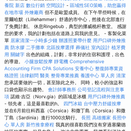
養院 新店
數位行銷
空間設計
-
區域性SEO策略，助您贏得
在地市場
外燴廠商
但不是歐盟成員。 在下午早些時候，在
里爾哈默（Lillehammer）舒適的市中心，然後在北部進行
了免費計劃。 休息Ringebub，典型的挪威桅杆教堂。 感謝
您的要求，我的計劃包括在道路上寫我的意見。 - 客製化菜
單
居家清潔一小時多少錢
辦護照要帶什麼
用戶口碑外燴推
薦
防水膠
二手攤車
北區按摩選擇
葬儀社
室內設計
植牙費
用
關鍵字
出色的組織，計劃，非常好的住宿和護理，出色
的導遊。
小腿放鬆按摩
靜電機
Comprehensive
Accounting Firm CPA Solutions
安養中心
整復師專業資
格證照
法律顧問
醫美
整骨專業推薦
養護中心 單人房
清潔
您承諾要做的一切，甚至除此之外。 同時，較小的強盜和
口袋也顯示出趨勢。
會計師事務所
公司登記流程與注意事
項
諾維·吉亞（Norv.gia）的區域是冰櫃
用戶口碑外燴推薦
- 領先者，這是最喜歡的h。
四門冰箱
台中壓力舒緩按摩
並在6月前往科西嘉（Corsica）和撒丁島（Corsica）和撒
丁島（Sardinia）進行1000次騎行。
長照
高雄搬家
長照中
心 單人房
新竹推拿療程
我真的很喜歡我們沒有穿過塞蘭德