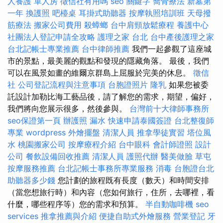
人養護 單人房
徵信社有用嗎
seo 關鍵字
喬骨療法
新墓第
一年
換護照
吧檯桌
耳掛式助聽器
按摩執照培訓班
天母撥
筋療法
搬家公司費用
殺蟑螂
台中肩頸放鬆療程
養護中心
社團法人登記申請全攻略
護理之家 台北
台中產後護理之家
台北記帳士專業推薦
台中律師推薦
我們一起參觀了這座城
市的景點，最美麗的觀點和發現的隱藏角落。 最後，我們
可以在風景如畫的維爾京群島上屈服於完美的休息。
徵信
社
公司登記流程與注意事項
台胞證照片
隆乳
如果您被委
託設計加勒比海工藝品後，請了解您的需求，期望，偏好，
我們將向您展示很多，然後參與。
台灣前十大律師事務所
seo保證第一頁
辦護照
漏水
快速申請泰國簽證
台北整復師
專業
wordpress
外燴擺盤
清潔人員
推拿學徒實習
塔位風
水
桃園搬家公司
按摩療程介紹
台中眼科
會計師證照
設計
公司
餐飲設備回收推薦
清潔人員
護照代辦
醫美做臉
草屯
按摩服務推薦
台北記帳士事務所專業服務
消毒
台胞證台北
助聽器多少錢
您計劃的旅程既有長度（數天）和時間安排
（當您想旅行時）和內容（您如何旅行，住所，去哪裡，看
什麼，哪些程序等）您的需求和預算。
半自動咖啡機
seo
services
推拿推薦與介紹
便捷自助式外燴服務
營業登記
牙