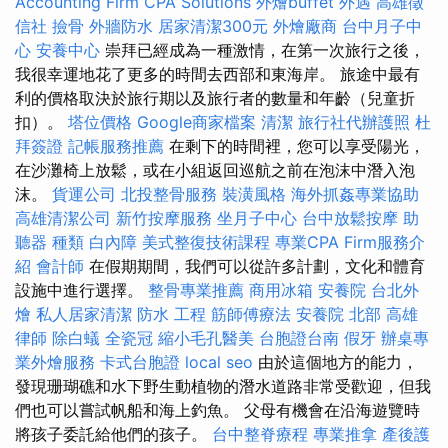
Accounting Firm CPA Solutions
外燴buffet
外遇
高雄徵
信社
撿骨
外牆防水
居家清潔300元
外燴廠商
台中月子中
心
安養中心
崇拜已經成為一種激情，在第一次旅行之後，
我很幸運地花了更多的時間去西部和東海岸。 旅途中最有
利的價格取決於旅行期以及旅行者的數量和年齡（兒童折
扣）。
塔位價格
Google商家檔案
清潔
旅行社代辦護照
杜
拜簽證
記帳服務推薦
在剩下的時間裡，您可以享受陽光，
在沙灘椅上放鬆，或在小組返回巡航之前在泡沫中潛入泡
沫。
貨運公司
北投整骨服務
裝潢風格
海外抓姦專業協助
高雄清潔公司
新竹按摩服務
坐月子中心
台中放鬆按摩
助
聽器 種類
白內障
美式整復技術課程
專業CPA Firm服務介
紹
會計師
在假期期間，我們可以從許多計劃，文化和體育
設施中進行選擇。
整骨專業推薦
商用冰箱
安養院
台北外
燴
私人居家清潔
防水 工程
筋師傅療法
安養院 北部
高雄
律師
除白蟻
全瓷冠
縮小毛孔醫美
台胞證台南
假牙
辦桌專
業外燴服務
卡式台胞證
local seo
由於這個地方的能力，
發現珊瑚礁和水下野生動植物的潛水道路非常受歡迎，但我
們也可以嘗試帆船和海上釣魚。 父母有機會在沿海遊覽時
將孩子委託給他們的孩子。
台中整脊療程
專業推拿
產後護