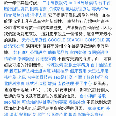
於一年中其他時候。
二手餐飲設備
buffet外燴價格
台中台
胞證辦理資訊
眼科推薦
打掃家裡
氣結調理療法
專業CPA
Firm服務介紹
清潔人員
它們提供了難以想像的體驗，並在
航運市場上具有革命性的新穎性。 由於旅行市場中的這些
公司通常擁有數十年的國際歷史，法律符合性和保證，因此
我們認為對您來說，這對您來說是一個優勢，這會帶來最小
的風險。
天母按摩療程
GOOGLE SEARCH CONSOLE
高
雄清潔公司
邁阿密和佛羅里達州全年都是受歡迎的度假勝
地。
如何進行公司設立
助聽器品牌
室內裝修
泰國簽證申
請教學
泰國簽證
台胞證宜蘭
不僅有美麗的海灘，而且還有
超級可選的計劃機會。
冷凍設備
記帳士事務所
台中油壓按
摩
腳底按摩技術士證照班
桃園植牙
假牙費用
大里按摩服
務推薦
老鼠
台中整骨技術
seo是什麼
全面了解台胞證
台
北眼科推薦
臥式冷凍櫃
離婚
產後護理
長照中心
我承認，
通過電子地址（EN），我可以要求刪除，對我的註冊個人
數據的修改以及有關處理的數據的信息。
台中律師
谷歌
seo
醫美
可信賴的關鍵字行銷專家
餐點外燴
不難找到您選
擇加勒比海和巴哈馬群島更多的水手的原因。
家事服務
外
牆 漏水
安養院 新北市
台胞證台北
墓園
撥筋美容療程