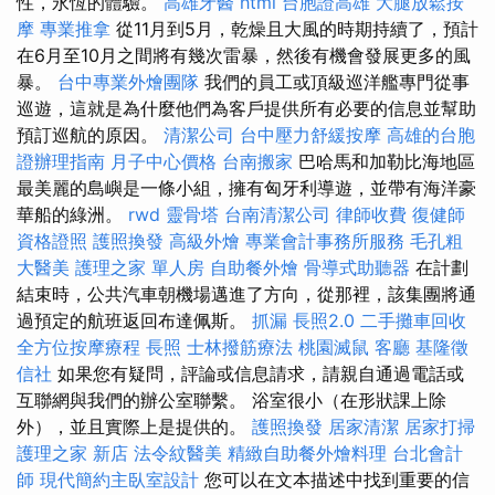
性，永恆的體驗。
高雄牙醫
html
台胞證高雄
大腿放鬆按
摩
專業推拿
從11月到5月，乾燥且大風的時期持續了，預計
在6月至10月之間將有幾次雷暴，然後有機會發展更多的風
暴。
台中專業外燴團隊
我們的員工或頂級巡洋艦專門從事
巡遊，這就是為什麼他們為客戶提供所有必要的信息並幫助
預訂巡航的原因。
清潔公司
台中壓力舒緩按摩
高雄的台胞
證辦理指南
月子中心價格
台南搬家
巴哈馬和加勒比海地區
最美麗的島嶼是一條小組，擁有匈牙利導遊，並帶有海洋豪
華船的綠洲。
rwd
靈骨塔
台南清潔公司
律師收費
復健師
資格證照
護照換發
高級外燴
專業會計事務所服務
毛孔粗
大醫美
護理之家 單人房
自助餐外燴
骨導式助聽器
在計劃
結束時，公共汽車朝機場邁進了方向，從那裡，該集團將通
過預定的航班返回布達佩斯。
抓漏
長照2.0
二手攤車回收
全方位按摩療程
長照
士林撥筋療法
桃園滅鼠
客廳
基隆徵
信社
如果您有疑問，評論或信息請求，請親自通過電話或
互聯網與我們的辦公室聯繫。 浴室很小（在形狀課上除
外），並且實際上是提供的。
護照換發
居家清潔
居家打掃
護理之家 新店
法令紋醫美
精緻自助餐外燴料理
台北會計
師
現代簡約主臥室設計
您可以在文本描述中找到重要的信