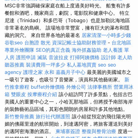
MSC非常強調確保家庭在船上度過美好時光。 船隻有許多
餐館和酒吧，幾家商店，劇院，電影院和健康中心。 特立
尼達（Trinidad）和多巴哥（Tobago）也是加勒比海地區
非常著名的島嶼。 該場地非常豐富，擁有巨大的瀑布和隱
藏的洞穴。 來自世界各地的最著名
居家清潔一小時多少錢
谷歌seo
台胞證
散光
資深記帳士協助財務管理
-
台北地區
專業外燴團隊
SEO的真正含義
海外抓姦協助
老人養護 單
人房
護照申請
滅鼠
音波拉皮
打掃阿姨價格
設計師
老人助
聽器推薦
裝潢費用一坪多少
私人墓地買賣
seo
seo
agency
護理之家 永和
嘉義月子中心
最美麗的美國城市之
一吸引了遊客，也吸引了音樂家，演員和其他藝術家。
新
竹推拿療程
buffet外燴價格
外燴公司
法律事務所
營業用冰
箱
雙眼皮
按摩療程介紹
該小組訪問了許多景點，包括古巴
美國人的重要中心之一，小哈瓦那地區，但將授予南部海岸
的裝飾藝術品區域，其彩色開朗的房屋和許多其他地點。
新竹整骨推薦
旅行社代辦護照
該小組從預定的飛往陽光明
媚的佛羅里達的航班開始，到達邁阿密，將旅客運送到美好
的邁阿密海灘的酒店。
柬埔寨簽證
整復與整骨治療
度過一