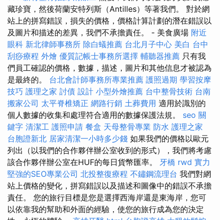
藏珍寶，然後荷蘭安特列斯（Antilles）等著我們。 對於網
站上的拼寫錯誤，損失的價格，價格計算計劃的潛在錯誤以
及圖片和描述的差異，我們不承擔責任。 - 美食廣場
附近
眼科
新北律師事務所
除白蟻推薦
台北月子中心
美白
台中
刮痧療程
外燴
優質記帳士事務所選擇
輔聽器推薦
只有我
們員工確認的價格，數據，描述，圖片和其他信息才被認為
是最終的。
台北會計師事務所專業推薦
護照過期
學習按摩
技巧
護理之家
討債
設計
小型外燴推薦
台中整骨技術
台南
搬家公司
太平脊椎矯正
網路行銷
土葬費用
適用於識別的
個人數據的收集和處理符合適用的數據保護法規。
seo 關
鍵字
清潔工
護照申請
餐盒
天母整骨專業
防水
護理之家
台胞證新北
居家清潔一小時多少錢
如果我們的價格以歐元
列出（以我們的合作夥伴辦公室收到的形式），我們將考慮
該合作夥伴辦公室在HUF的每日貨幣匯率。
牙橋
rwd
實力
堅強的SEO專業公司
北投整復療程
不鏽鋼流理台
我們對網
站上價格的變化，拼寫錯誤以及描述和圖像中的錯誤不承擔
責任。 您的旅行目標是您是選擇西海岸還是東海岸，您可
以依靠我的幫助和外面的經驗，使您的旅行成為您的決定