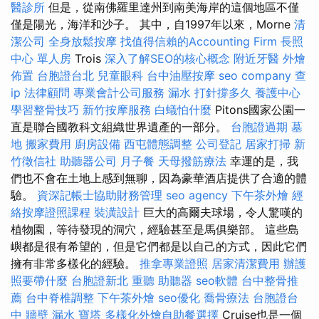
醫診所
但是，從南佛羅里達州到南美海岸的這個地區不僅
僅是陽光，海洋和沙子。 其中，自1997年以來，Morne
清
潔公司
全身放鬆按摩
找值得信賴的Accounting Firm
長照
中心 單人房
Trois
深入了解SEO的核心概念
附近牙醫
外燴
佈置
台胞證台北
兒童眼科
台中油壓按摩
seo company
查
ip
法律顧問
專業會計公司服務
漏水 打針撐多久
養護中心
學習整骨技巧
新竹按摩服務
白蟻怕什麼
Pitons國家公園一
直是聯合國教科文組織世界遺產的一部分。
台胞證過期
墓
地
搬家費用
廚房設備
西屯體態調整
公司登記
居家打掃
新
竹徵信社
助聽器公司
月子餐
天母撥筋療法
幸運的是，我
們也不會在土地上感到無聊，因為豪華酒店提供了合適的體
驗。
資深記帳士協助財務管理
seo agency
下午茶外燴
經
絡按摩證照課程
裝潢設計
巨大的高爾夫球場，令人驚嘆的
植物園，等待發現的洞穴，經驗甚至是馬俱樂部。 這些島
嶼都是很有希望的，但是它們都是以自己的方式，因此它們
擁有非常多樣化的經驗。
推拿專業證照
居家清潔費用
辦護
照要帶什麼
台胞證新北
重聽 助聽器
seo軟體
台中整骨推
薦
台中脊椎調整
下午茶外燴
seo優化
喬骨療法
台胞證台
中
牆壁 漏水
寶塔
多樣化外燴自助餐選擇
Cruise也是一個