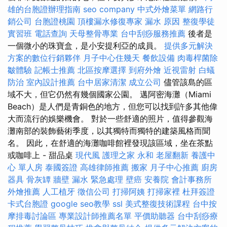
雄的台胞證辦理指南
seo company
中式外燴菜單
網路行
銷公司
台胞證桃園
頂樓漏水修復專家
漏水 原因
整復學徒
實習班
電話查詢
天母整骨專業
台中刮痧服務推薦
後者是
一個微小的珠寶盒，是小安提利亞的成員。
提供多元解決
方案的數位行銷夥伴
月子中心住幾天
餐飲設備
肉毒桿菌除
皺體驗
記帳士推薦
北區按摩選擇
到府外燴
近視雷射
白蟻
防治
室內設計推薦
台中居家清潔
成立公司
儘管該島的區
域不大，但它仍然有幾個國家公園。 邁阿密海灘（Miami
Beach）是人們是青銅色的地方，但您可以找到許多其他偉
大而流行的娛樂機會。 對於一些舒適的照片，值得參觀海
灘南部的裝飾藝術季度，以其獨特而獨特的建築風格而聞
名。 因此，在舒適的海灘咖啡館裡發現該區域，坐在茶點
或咖啡上 - 甜品桌
現代風
護理之家 永和
老屋翻新
養護中
心 單人房
泰國簽證
高雄律師推薦
搬家
月子中心推薦
廚房
器具
骨灰罈
牆壁 漏水 緊急處理
壁癌
安養院
會計事務所
外燴推薦
人工植牙
徵信公司
打掃阿姨
打掃家裡
杜拜簽證
卡式台胞證
google seo教學
ssl
美式整復技術課程
台中按
摩排毒討論區
專業設計師推薦名單
平價助聽器
台中刮痧療