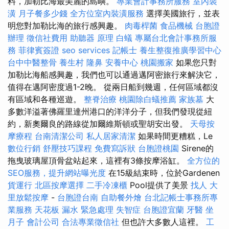
料，加勒比海最美麗的島嶼。
專業會計事務所服務
室內裝
潢
月子餐多少錢
全方位室內裝潢服務
選擇美國旅行，並表
明您對加勒比海的旅行感興趣。
肉毒桿菌
食品機械
台胞證
辦理
徵信社費用
助聽器 原理
白蟻
專屬台北會計事務所服
務
菲律賓簽證
seo services
記帳士
養生整復推廣學習中心
台中中醫整骨
養生村
隆鼻
安養中心
桃園搬家
如果您只對
加勒比海船感興趣，我們也可以通過邁阿密旅行來解決它，
值得在邁阿密度過1-2晚。 從兩日船到幾週，任何區域都沒
有區域和各種巡遊。
整脊治療
桃園除白蟻推薦
家族墓
大
多數洋溢著佛羅里達州港口的洋洋分子，但我們發現從紐
約，新奧爾良的路線從加爾維斯頓或聖胡安出發。
天母按
摩療程
台南清潔公司
私人居家清潔
如果時間更糟糕，Le
數位行銷
舒壓技巧課程
免費寫訴狀
台胞證桃園
Sirene的
拖曳玻璃屋頂骨盆站起來，這裡有3條按摩浴缸。
全方位的
SEO服務，提升網站曝光度
在15級結束時，位於Gardenen
貨運行
北區按摩選擇
二手冷凍櫃
Pool提供了美景
找人
大
里放鬆按摩
-
台胞證台南
自助餐外燴
台北記帳士事務所專
業服務
天花板 漏水 緊急處理
失智症
台胞證宜蘭
牙醫
坐
月子
會計公司
合法專業徵信社
但也許大多數人這裡。
工