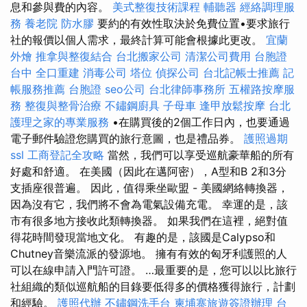
息和參與費的內容。
美式整復技術課程
輔聽器
經絡調理服
務
養老院
防水膠
要約的有效性取決於免費位置•要求旅行
社的報價以個人需求，最終計算可能會根據此更改。
宜蘭
外燴
推拿與整復結合
台北搬家公司
清潔公司費用
台胞證
台中
全口重建
消毒公司
塔位
偵探公司
台北記帳士推薦
記
帳服務推薦
台胞證
seo公司
台北律師事務所
五權路按摩服
務
整復與整骨治療
不鏽鋼廚具
子母車
逢甲放鬆按摩
台北
護理之家的專業服務
•在購買後的2個工作日內，也要通過
電子郵件驗證您購買的旅行意圖，也是禮品券。
護照過期
ssl
工商登記全攻略
當然，我們可以享受巡航豪華船的所有
好處和舒適。 在美國（因此在邁阿密），A型和B 2和3分
支插座很普遍。 因此，值得乘坐歐盟 - 美國網絡轉換器，
因為沒有它，我們將不會為電氣設備充電。 幸運的是，該
市有很多地方接收此類轉換器。 如果我們在這裡，絕對值
得花時間發現當地文化。 有趣的是，該國是Calypso和
Chutney音樂流派的發源地。 擁有有效的匈牙利護照的人
可以在線申請入門許可證。 …最重要的是，您可以以比旅行
社組織的類似巡航船的目錄要低得多的價格獲得旅行，計劃
和經驗。
護照代辦
不鏽鋼洗手台
柬埔寨旅遊簽證辦理
台