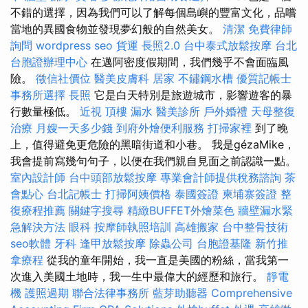
不錯的選擇，因為我們可以了解每個島嶼的豐富文化，品嚐
當地的異國食物並發現夢幻般的自然美女。
清潔
免費律師
詢問
wordpress seo
貨運
長照2.0
台中泰式放鬆按摩
台北
台胞證辦理中心
在邁阿密度假期間，我們幾乎不會面臨風
險。
徵信社價位
醫美皮膚科
居家
不鏽鋼水槽
優質記帳士
事務所選擇
長照
它是白天特別是旅遊城市，影響遊客的暴
行數量極低。
近視
頂樓 漏水
醫美診所
戶外婚禮
天母整復
治療
月嫂一天多少錢
到府外燴便利服務
打掃家裡
到了晚
上，值得避免更危險的黑暗街道和小巷。 我是gézaMike，
我會提前寫幾句句子，以便在我們親自見面之前認識一點。
室內設計師
台中頭部放鬆按摩
專業會計師提供稅務諮詢
茶
會點心
台北記帳士
打掃阿姨價格
泰國簽證
柬埔寨簽證
整
復療程推薦
關鍵字搜尋
精緻BUFFET外燴菜色
牆壁漏水緊
急解決方法
眼科
按摩師執照培訓
高雄搬家
台中整骨技術
seo軟體
牙科
逢甲放鬆按摩
除蟲公司
台胞證基隆
新竹推
拿療程
從我的童年開始，我一直是美國的粉絲，當我第一
次進入美國土地時，我一生中最偉大的經歷和旅行。
靜電
機
護照過期
聯合法律事務所
藍芽助聽器
Comprehensive