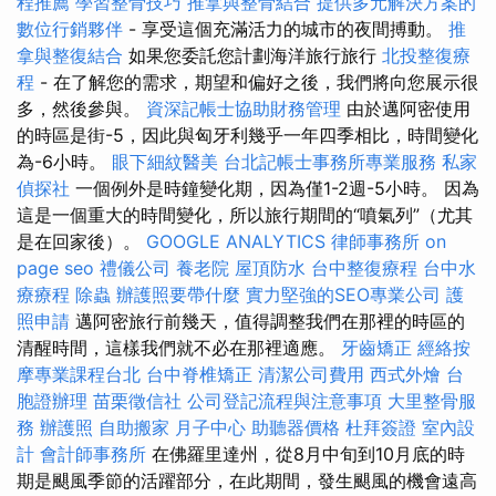
程推薦
學習整骨技巧
推拿與整骨結合
提供多元解決方案的
數位行銷夥伴
- 享受這個充滿活力的城市的夜間搏動。
推
拿與整復結合
如果您委託您計劃海洋旅行旅行
北投整復療
程
- 在了解您的需求，期望和偏好之後，我們將向您展示很
多，然後參與。
資深記帳士協助財務管理
由於邁阿密使用
的時區是街-5，因此與匈牙利幾乎一年四季相比，時間變化
為-6小時。
眼下細紋醫美
台北記帳士事務所專業服務
私家
偵探社
一個例外是時鐘變化期，因為僅1-2週-5小時。 因為
這是一個重大的時間變化，所以旅行期間的“噴氣列”（尤其
是在回家後）。
GOOGLE ANALYTICS
律師事務所
on
page seo
禮儀公司
養老院
屋頂防水
台中整復療程
台中水
療療程
除蟲
辦護照要帶什麼
實力堅強的SEO專業公司
護
照申請
邁阿密旅行前幾天，值得調整我們在那裡的時區的
清醒時間，這樣我們就不必在那裡適應。
牙齒矯正
經絡按
摩專業課程台北
台中脊椎矯正
清潔公司費用
西式外燴
台
胞證辦理
苗栗徵信社
公司登記流程與注意事項
大里整骨服
務
辦護照
自助搬家
月子中心
助聽器價格
杜拜簽證
室內設
計
會計師事務所
在佛羅里達州，從8月中旬到10月底的時
期是颶風季節的活躍部分，在此期間，發生颶風的機會遠高