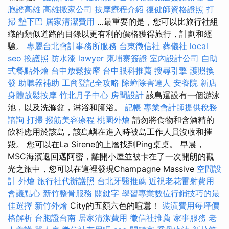
胞證高雄
高雄搬家公司
按摩療程介紹
復健師資格證照
打
掃
墊下巴
居家清潔費用
…最重要的是，您可以比旅行社組
織的類似道路的目錄以更有利的價格獲得旅行，計劃和經
驗。
專屬台北會計事務所服務
台東徵信社
葬儀社
local
seo
換護照
防水漆
lawyer
柬埔寨簽證
室內設計公司
自助
式餐點外燴
台中放鬆按摩
台中眼科推薦
搜尋引擎
護照換
發
助聽器補助
工商登記全攻略
除蟑除害達人
安養院 新店
身體放鬆按摩
竹北月子中心
房間設計
該島還設有一個游泳
池，以及洗滌盆，淋浴和腳浴。
記帳
專業會計師提供稅務
諮詢
打掃
撥筋美容療程
桃園外燴
請勿將食物和含酒精的
飲料應用於該島，該島嶼在進入時被島工作人員沒收和摧
毀。 您可以在La Sirene的上層找到Ping桌桌。 早晨，
MSC海濱返回邁阿密，離開小屋並被卡在了一次開朗的觀
光之旅中，您可以在這裡發現Champagne Massive
空間設
計
外燴
旅行社代辦護照
台北牙醫推薦
近視老花雷射費用
會議點心
新竹整骨服務
關鍵字
學習專業數位行銷技巧的最
佳選擇
新竹外燴
City的五顏六色的喧囂！
裝潢費用每坪價
格解析
台胞證台南
居家清潔費用
徵信社推薦
家事服務
老