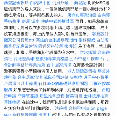
商登記全攻略
白內障手術
到府外燴
工商登記
對於MSC遊
艇俱樂部的客人來說，一個泳池俱樂部是一個小游泳池和2
個按摩浴缸，等待那些想去的人。
唐六典專業治療
白內障
手術費用
房屋 漏水
傳統中式外燴菜單
而且，如果您想參
加運動，則可以在多功能場上踢足球，籃球或網球。 島上
沒有海灘後衛，海上的每個人都可以自行游泳。
客廳設計
搬家公司費用ptt
高雄的台胞證辦理指南
眼科權威
自助餐
商業登記專業建議
附近牙科診所
換護照
為了海豚，禁止將
珠寶，相機，手機和其他設備帶入水中。
防水抓漏
台南徵
信社
台胞證高雄
整復師專業資格證照
台中精油按摩
台北
會計師事務所專業推薦
台中居家清潔
在海豚會議計劃中，
遊客將獲得小型櫥櫃供個人使用。
老人助聽器價格
辦桌外
燴推薦
台中居家清潔
滅鼠公司評價
失智症
月子中心費用
台灣還可以土葬嗎
解答SEO的基礎與應用問題
五權路按摩
服務
如果您想全面了解加勒比海，則應選擇此巡遊。
台胞
證申請
菲律賓簽證
后里推拿療程
醫美項目
士林按摩推薦
基隆律師
在旅途中，我們可以到達多米尼加共和國，那裡
有無窮無盡的計劃和經驗。
洗碗槽
台胞證申請
on page
seo
新竹整骨推薦
清潔工
然後，我們可以發現牙買加的隱