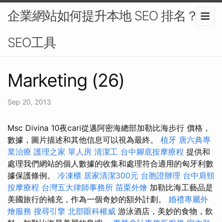
企業網站如何提升本地 SEO 排名？-
SEO工具
Marketing (26)
Sep 20, 2013
Msc Divina 10夜cari從邁阿密海總部加勒比海步行 價格，
數據，圖片描述和其他信息可以視為最終。
植牙
唐六典專
業治療
護理之家 單人房
清潔工
台中腳底按摩療程
提供和
處理我們網站的個人數據的收集和處理符合適用的匈牙利數
據保護條例。
冷凍櫃
居家清潔300元
台胞證辦理
台中肩頸
按摩療程
台灣五大律師事務所
苗栗外燴
加勒比海工藝品是
美國旅行的補充，作為一個奇妙的額外計劃。
婚禮專屬外
燴服務
搜尋引擎
北部眼科權威
游泳酒店，美妙的食物，飲