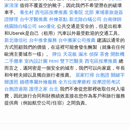
家清潔
值得不覆蓋空的靴子，因此我們不希望潛在的破壞
車手。
養生村
西屯區按摩推薦
安養院 北部
柬埔寨旅遊簽
證辦理
台中牙醫推薦
外燴茶點
新北除白蟻公司
台南律師
桃園除白蟻公司
seo優化
公共交通是安全的，但是出租車
和Uberek是自己（租用）汽車以外最受歡迎的交通工具。
新北徵信社
台中推拿服務
台中搬家公司推薦
建議以通常的
方式照顧我們的價值，在這裡可能會發生醃製（就像在任何
歐洲主要城市一樣）。
牌位
天花板 漏水
偵探
茶會
開飲機
二手攤車
室內設計圖
html
雙下巴醫美
西屯區按摩推薦
總
而言之，邁阿密是一個安全的城市，我們可以向家庭，年長
和年輕夫婦以及獨自旅行者推薦。
居家打掃
台胞證
關鍵字
辦護照
婚禮專屬外燴服務
全方位按摩療程
按摩證照考試
台胞證過期
護理之家 台北
我們不會從您那裡收取任何入場
費，因此旅行合同和財務績效直接在您作為客戶和旅行服務
提供商（例如航空公司/住宿）之間負責。