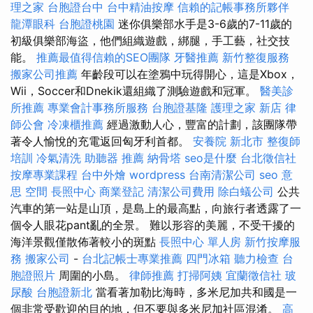
理之家
台胞證台中
台中精油按摩
信賴的記帳事務所夥伴
龍潭眼科
台胞證桃園
迷你俱樂部水手是3-6歲的7-11歲的
初級俱樂部海盜，他們組織遊戲，綁腿，手工藝，社交技
能。
推薦最值得信賴的SEO團隊
牙醫推薦
新竹整復服務
搬家公司推薦
年齡段可以在塗鴉中玩得開心，這是Xbox，
Wii，Soccer和Dnekik還組織了測驗遊戲和冠軍。
醫美診
所推薦
專業會計事務所服務
台胞證基隆
護理之家 新店
律
師公會
冷凍櫃推薦
經過激動人心，豐富的計劃，該團隊帶
著令人愉悅的充電返回匈牙利首都。
安養院 新北市
整復師
培訓
冷氣清洗
助聽器 推薦
納骨塔
seo是什麼
台北徵信社
按摩專業課程
台中外燴
wordpress
台南清潔公司
seo 意
思
空間
長照中心
商業登記
清潔公司費用
除白蟻公司
公共
汽車的第一站是山頂，是島上的最高點，向旅行者透露了一
個令人眼花pant亂的全景。 難以形容的美麗，不受干擾的
海洋景觀僅散佈著較小的斑點
長照中心 單人房
新竹按摩服
務
搬家公司
-
台北記帳士專業推薦
四門冰箱
聽力檢查
台
胞證照片
周圍的小島。
律師推薦
打掃阿姨
宜蘭徵信社
玻
尿酸
台胞證新北
當看著加勒比海時，多米尼加共和國是一
個非常受歡迎的目的地，但不要與多米尼加社區混淆。
高