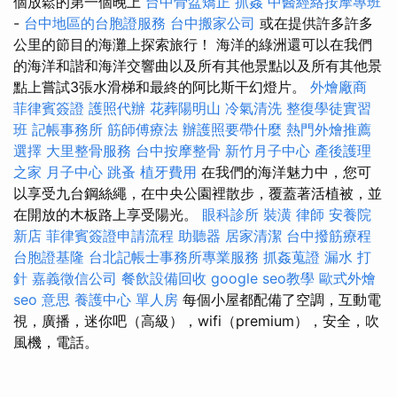
個放鬆的第一個晚上
台中骨盆矯正
抓姦
中醫經絡按摩專班
-
台中地區的台胞證服務
台中搬家公司
或在提供許多許多
公里的節目的海灘上探索旅行！ 海洋的綠洲還可以在我們
的海洋和諧和海洋交響曲以及所有其他景點以及所有其他景
點上嘗試3張水滑梯和最終的阿比斯干幻燈片。
外燴廠商
菲律賓簽證
護照代辦
花葬陽明山
冷氣清洗
整復學徒實習
班
記帳事務所
筋師傅療法
辦護照要帶什麼
熱門外燴推薦
選擇
大里整骨服務
台中按摩整骨
新竹月子中心
產後護理
之家 月子中心
跳蚤
植牙費用
在我們的海洋魅力中，您可
以享受九台鋼絲繩，在中央公園裡散步，覆蓋著活植被，並
在開放的木板路上享受陽光。
眼科診所
裝潢
律師
安養院
新店
菲律賓簽證申請流程
助聽器
居家清潔
台中撥筋療程
台胞證基隆
台北記帳士事務所專業服務
抓姦蒐證
漏水 打
針
嘉義徵信公司
餐飲設備回收
google seo教學
歐式外燴
seo 意思
養護中心 單人房
每個小屋都配備了空調，互動電
視，廣播，迷你吧（高級），wifi（premium），安全，吹
風機，電話。