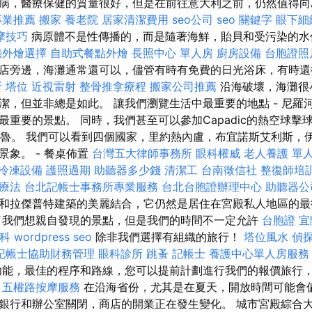
病，醫療保健的質量很好，但是在前往意大利之前，仍然值得向
專業推薦
搬家
養老院
居家清潔費用
seo公司
seo 關鍵字
眼下細
摩技巧
病原體不是性傳播的，而是隨著海鮮，貽貝和受污染的水
廳外燴選擇
自助式餐點外燴
長照中心 單人房
廚房設備
台胞證照
店旁邊，海灘通常還可以，儘管有時有免費的日光浴床，有時還
所
塔位
近視雷射
整骨推拿療程
搬家公司推薦
沿海破壞，海灘很
潔，但並非總是如此。 讓我們瀏覽生活中最重要的地點 - 尼羅
重要的景點。 同時，我們甚至可以參加Capadic的熱空球擊球
- 秘魯。 我們可以看到四個國家，里約熱內盧，布宜諾斯艾利斯
景象。 - 餐桌佈置
台灣五大律師事務所
眼科權威
老人養護 單
冷凍設備
護照過期
助聽器多少錢
清潔工
台南徵信社
整復師培
療法
台北記帳士事務所專業服務
台北台胞證辦理中心
助聽器公
和拉傑普特建築的美麗結合，它仍然是居住在宮殿私人地區的最
了我們想親自發現的景點，但是我們的時間不一定允許
台胞證
宜
科
wordpress seo
除非我們選擇有組織的旅行！
塔位風水
偵
記帳士協助財務管理
眼科診所
跳蚤
記帳士
養護中心單人房服務
能，最佳的程序和路線，您可以提前計劃進行我們的報價旅行
。
五權路按摩服務
在沿海省份，尤其是在夏天，開放時間可能會
銀行和辦公室關閉，商店的開業正在發生變化。 城市宮殿綜合大