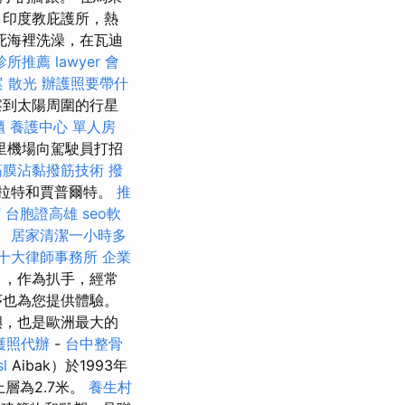
，印度教庇護所，熱
死海裡洗澡，在瓦迪
診所推薦
lawyer
會
案
散光
辦護照要帶什
察到太陽周圍的行星
櫃
養護中心 單人房
德里機場向駕駛員打招
筋膜沾黏撥筋技術
撥
格拉特和賈普爾特。
推
潔
台胞證高雄
seo軟
。
居家清潔一小時多
十大律師事務所
企業
），作為扒手，經常
序也為您提供體驗。
嶼，也是歐洲最大的
護照代辦
-
台中整骨
sl
Aibak）於1993年
上層為2.7米。
養生村