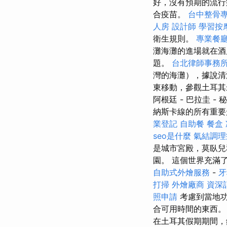
好，沒有預期的流行
合疫苗。
台中整骨
人房
設計師
學習按
衛生規則。
專業餐
灘海灘的進場就在酒
題。
台北律師事務
灣的海灘），據說清
東移動，參觀土耳其最
阿根廷 - 巴拉圭 
納斯卡線的所有重要
業登記
自助餐
餐盒
seo是什麼
氣結調理
是城市宮殿，莫臥兒
園。 這個世界充滿
自助式外燴服務
-
牙
打掃
外燴廠商
資深
照申請
考慮到當地功
合可用時間的東西
在土耳其假期期間，