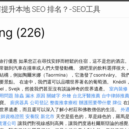
升本地 SEO 排名？-SEO工具
ng (226)
2旅行優惠 如果您正在尋找安靜而輕鬆的住宿，這不是您的酒店。
常聽到汽車在撞車或人們大聲發動機。 酒吧里的飲料選擇很大
構，例如陶爾米娜（Taormina），它激發了csontváry。 
點。 在途中，我們還可以品嚐世界著名的葡萄酒。 Knédli，Bee
Menzel，Svejk，然後我們甚至沒有談論神奇的世界遺產。
室內裝修
應用問題
除蟲
漏水 原因
關鍵字
外燴
台北牙醫推薦
台中律師推
珍寶。
廚房器具
公司登記
整復推拿療程
辦護照要帶什麼
牌位
在
世界遺產，而且還可以深入了解小村莊和佛教僧侶的生活。
外
復師資格證照
安養院 新北市
天空是藍色的，草是綠色的，羅馬
貨運公司
讓我們對視線感到高興，讓我們度過杜爾斯辯論的感覺