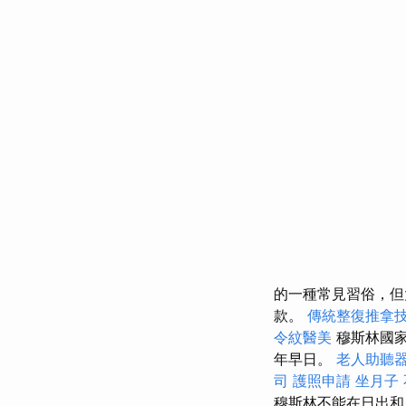
的一種常見習俗，但
款。
傳統整復推拿
令紋醫美
穆斯林國家
年早日。
老人助聽
司
護照申請
坐月子
穆斯林不能在日出和