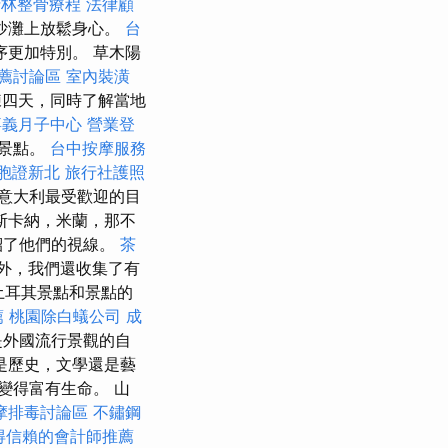
士林整骨療程
法律顧
沙灘上放鬆身心。
台
更加特別。 草木陽
推薦討論區
室內裝潢
練四天，同時了解當地
嘉義月子中心
營業登
的景點。
台中按摩服務
胞證新北
旅行社護照
意大利最受歡迎的目
斯卡納，米蘭，那不
紹了他們的視線。
茶
外，我們還收集了有
m的土耳其景點和景點的
薦
桃園除白蟻公司
成
是外國流行景觀的自
是歷史，文學還是藝
變得富有生命。 山
摩排毒討論區
不鏽鋼
得信賴的會計師推薦