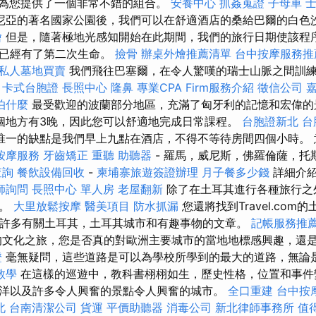
為您提供了一個非常不錯的組合。
安養中心
抓姦蒐證
子母車
尼亞的著名國家公園後，我們可以在舒適酒店的桑給巴爾的白色
燴
但是，隨著極地光感知開始在此期間，我們的旅行日期使該程序
能已經有了第二次生命。
撿骨
辦桌外燴推薦清單
台中按摩服務
私人墓地買賣
我們飛往巴塞爾，在令人驚嘆的瑞士山脈之間訓
。
卡式台胞證
長照中心
隆鼻
專業CPA Firm服務介紹
徵信公司
怕什麼
最受歡迎的波蘭部分地區，充滿了匈牙利的記憶和宏偉
個地方有3晚，因此您可以舒適地完成日常課程。
台胞證新北
台
唯一的缺點是我們早上九點在酒店，不得不等待房間四個小時。 
按摩服務
牙齒矯正
重聽 助聽器
- 羅馬，威尼斯，佛羅倫薩，托
查詢
餐飲設備回收
-
柬埔寨旅遊簽證辦理
月子餐多少錢
詳細介
師詢問
長照中心 單人房
老屋翻新
除了在土耳其進行各種旅行之
息。
大里放鬆按摩
醫美項目
防水抓漏
您還將找到Travel.co
助許多有關土耳其，土耳其城市和有趣事物的文章。
記帳服務推
文化之旅，您是否真的對歐洲主要城市的當地地標感興趣，還
證
毫無疑問，這些道路是可以為學校所學到的最大的道路，無論
o教學
在這樣的巡遊中，教科書栩栩如生，歷史性格，位置和事件
洋以及許多令人興奮的景點令人興奮的城市。
全口重建
台中按
北
台南清潔公司
貨運
平價助聽器
消毒公司
新北律師事務所
值