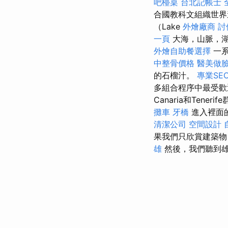
吧檯桌
台北記帳士
合國教科文組織世界
（Lake
外燴廠商
討
一頁
大海，山脈，
外燴自助餐選擇
一
中整骨價格
醫美做
的石榴汁。
專業SE
多組合程序中最受
Canaria和Teneri
攤車
牙橋
進入裡面的
清潔公司
空間設計
果我們只欣賞建築物
雄
然後，我們聽到雄