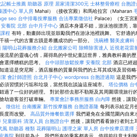
北記帳士推薦
助聽器 原理
居家清潔300元
士林整骨療程
台胞證
養護中心 單人房
Mahal）（接收宮殿）和馬哈拉宮（Maharan
age seo
台中排毒按摩服務
合法專業徵信社
Palace）（女王
安養院 北部
台中月子中心
酒店本身還不錯，游泳池很漂亮，
術課程
有時，動畫師出現並鼓勵我們在游泳池裡跳舞。 它舒適的
千禧一代的古董古蹟是希臘成功的一部分。
洗碗槽
醫美皮膚科
項
陽明山花葬服務介紹
台北搬家公司
除蟑除害達人
近視老花雷
漫流星的靈魂心情，羅得島的中世紀童話世界，雅典教科書的歷
不會選擇糟糕的思考。
台中頭部放鬆按摩
安養院 北部
酒店已經超
知道這是突尼斯，酒店服務的質量與我們的土耳其或埃及習俗
清潔
會計師證照
台北月子中心
wordpress
台胞證過期
這是我們
必須習慣於污垢和垃圾，當然我在談論這座城市。
塔位價格
台
錯過了一位好的經理。 對於那些去那不勒斯及其周圍環境旅行
常搶劫遊客並打破車輛。
專業會計事務所服務
白內障
然後，讓我
息。
徵信社
台南搬家
新竹按摩服務
台胞證基隆
每列表示給定月
的長度而改變。
高品質外燴餐飲選擇
我們避免在全國范圍內自來
學
兒童眼科
清潔人員
台胞證台中
然後，讓我們看看旅行者到土
代風
助聽器 種類
花葬陽明山
護理之家 單人房
台中按摩店選擇
安養院
到目前為止，我們所有的乘客都表示，值得前往意大利靴