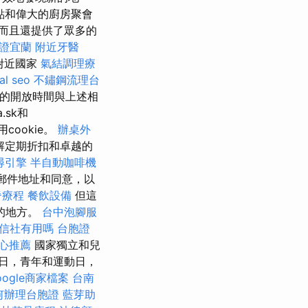
點和偉大的廚房聚會
而且還提供了眾多的
證宜蘭
附近牙醫
附近國家
氣結調理療
al seo
不鏽鋼流理台
務的開放時間與上述相
a.sk和
ookie。
辦桌外
解定期折扣和卓越的
尋引擎
半自動咖啡機
郵件地址和同意，以
脊療程
餐飲設備
但這
覺的地方。
台中泡腳服
信社有用嗎
台胞證
心推薦
國家獨立和兒
紀念日，青年和運動日，
oogle商家檔案
台南
何辦理台胞證
藍芽助