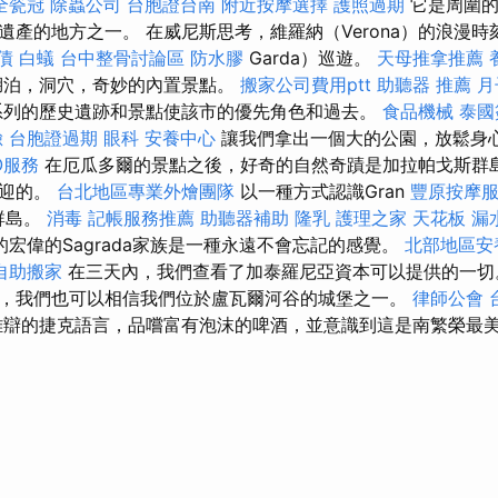
全瓷冠
除蟲公司
台胞證台南
附近按摩選擇
護照過期
它是周圍的
遺產的地方之一。 在威尼斯思考，維羅納（Verona）的浪漫
債
白蟻
台中整骨討論區
防水膠
Garda）巡遊。
天母推拿推薦
湖泊，洞穴，奇妙的內置景點。
搬家公司費用ptt
助聽器 推薦
月
系列的歷史遺跡和景點使該市的優先角色和過去。
食品機械
泰國
臉
台胞證過期
眼科
安養中心
讓我們拿出一個大的公園，放鬆身
O服務
在厄瓜多爾的景點之後，好奇的自然奇蹟是加拉帕戈斯群島
歡迎的。
台北地區專業外燴團隊
以一種方式認識Gran
豐原按摩
fe群島。
消毒
記帳服務推薦
助聽器補助
隆乳
護理之家
天花板 漏
宏偉的Sagrada家族是一種永遠不會忘記的感覺。
北部地區安
自助搬家
在三天內，我們查看了加泰羅尼亞資本可以提供的一
，我們也可以相信我們位於盧瓦爾河谷的城堡之一。
律師公會
辯的捷克語言，品嚐富有泡沫的啤酒，並意識到這是南繁榮最