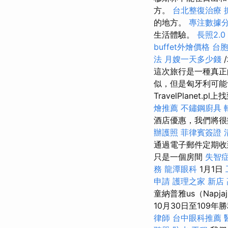
方。
台北整復治療
的地方。
專注數據分
生活體驗。
長照2.0
buffet外燴價格
台
法
月嫂一天多少錢
這次旅行是一種真正
似，但是匈牙利可
TravelPlanet.p
燴推薦
不鏽鋼廚具
酒店優惠，我們將
辦護照
菲律賓簽證
通過電子郵件定期收
只是一個房間
失智
務
龍潭眼科
1月1日
申請
護理之家 新店
童納普雅us（Napja
10月30日至109
律師
台中眼科推薦