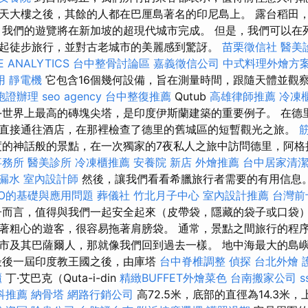
天大樓之後，其餘的人都在巴厘島著名的印尼島上。 露台稻田
 我們的遊覽將在新加坡的超現代城市完成。 但是，我們可以在
起徒步旅行，並對古老城市的美麗感到驚訝。
苗栗徵信社
醫美
 ANALYTICS
台中整骨討論區
嘉義徵信公司
中式料理外燴方
用
靜電機
它包含16個幾何設備，旨在測量時間，跟隨天體並觀
胞證辦理
seo agency
台中整復推薦
Qutub
高雄律師推薦
冷凍
ar-世界上最高的磚塊尖塔，是印度伊斯蘭建築的重要例子。 在
直接通往酒店，在那裡檢查了德里的舊城區的短暫觀光之旅。
度的神話般的景點，在一次獨家的7夜私人之旅中訪問德里，阿
事務所
醫美診所
冷凍櫃推薦
安養院 新店
外燴推薦
台中居家清
 漏水
室內設計師
然後，讓我們看看希臘旅行者需要的有用信息
EO的基礎與應用問題
葬儀社
竹北月子中心
室內設計推薦
台灣前
而言，值得與我們一起安全起來（皮帶袋，隱藏的袋子或口袋
著粗心的遊客，很容易拖著肩膀袋。 通常，景點之間旅行的程
市及其巴薩爾人，那就像我們回到過去一樣。 地中海最大的島
最後一屆印度教王國之後，由庫塔
台中脊椎調整
偵探
台北外燴
櫃
丁·艾巴克（Quta-i-din
精緻BUFFET外燴菜色
台南搬家公司
s
科推薦
納骨塔
網路行銷公司
高72.5米，底部的直徑為14.3米，