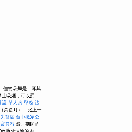
儘管吸煙是土耳其
禁止吸煙，可以罰
養護 單人房
壁癌
法
（禁食月），比上一
失智症
台中搬家公
埔寨簽證
齋月期間的
有效地發現新的地