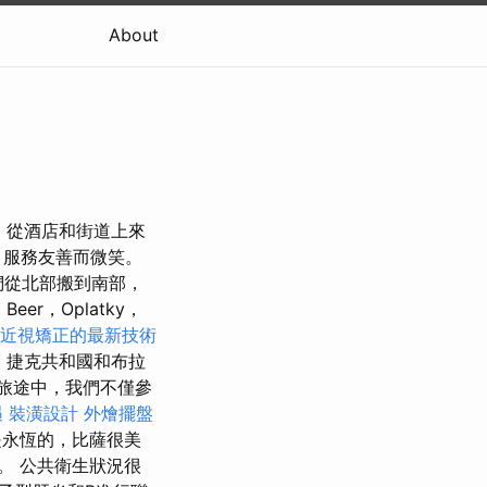
About
 從酒店和街道上來
，服務友善而微笑。
我們從北部搬到南部，
r，Oplatky，
近視矯正的最新技術
薦
捷克共和國和布拉
旅途中，我們不僅參
遇
裝潢設計
外燴擺盤
是永恆的，比薩很美
。 公共衛生狀況很