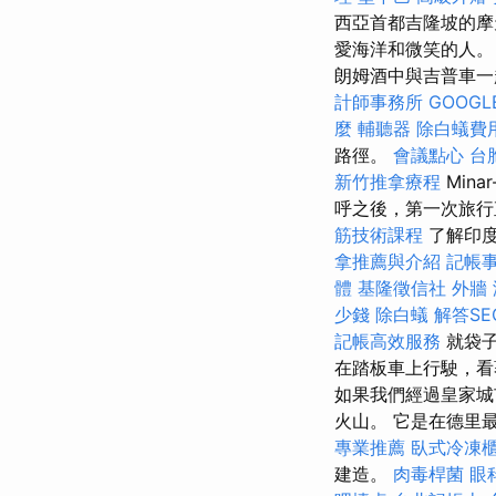
西亞首都吉隆坡的摩
愛海洋和微笑的人。
朗姆酒中與吉普車一
計師事務所
GOOGLE
麼
輔聽器
除白蟻費
路徑。
會議點心
台
新竹推拿療程
Min
呼之後，第一次旅行
筋技術課程
了解印
拿推薦與介紹
記帳
體
基隆徵信社
外牆
少錢
除白蟻
解答S
記帳高效服務
就袋子
在踏板車上行駛，看
如果我們經過皇家城
火山。 它是在德里
專業推薦
臥式冷凍
建造。
肉毒桿菌
眼