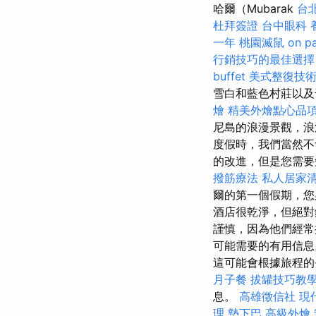
哈爾（Mubarak
台
杜拜簽證
台中眼科
一年
桃園滅鼠
on p
行銷技巧的最佳選擇
buffet
美式整復技
雪白和藍色村莊以及
燴
精美外燴點心品
尼島的浪漫景觀，浪
度假時，我們當然
的改進，但是您需要
撥筋療法
私人居家
爾的第一個假期，您
酒店很乾淨，但絕對
謹慎，因為他們經
可能需要的有用信
這可能會根據旅程
月子餐
拔罐技巧教
息。
高雄徵信社
現
理
墊下巴
高級外燴