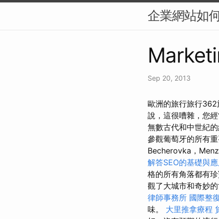
企業網站如何提
Marketi
Sep 20, 2013
歐洲的旅行旅行36
說，這很嘈雜，您經
無數古代和中世紀的結
參觀葡萄牙的所有重要景
Becherovka，
解答SEO的基礎與
格的所有角落都有
觀了大城市和奇妙的
律師事務所
國際整
味。
大里推拿療程