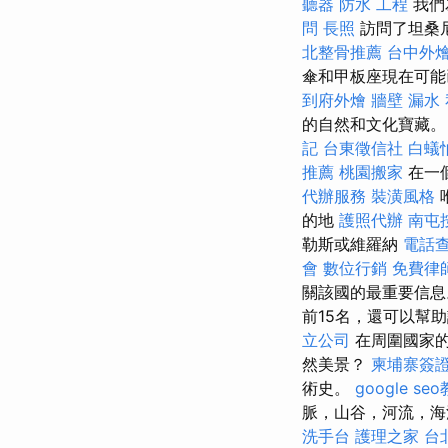
聽器
防水 工程
我們
問
長照
訪問了坦桑
北整骨推薦
台中外
傘和甲板座現在可
到府外燴
牆壁 漏水
的自然和文化寶藏
記
台東徵信社
白蟻
推薦
桃園搬家
在一
代辦服務
裝潢風格
的地
護照代辦
南屯
勒斯或維羅納
電話
會
數位行銷
免費律
關該國的最重要信
前15名，還可以幫
立公司
在周圍國家的
然美景？
柬埔寨簽
術史。
google se
脈，山谷，河流，海
洗手台
護理之家 台