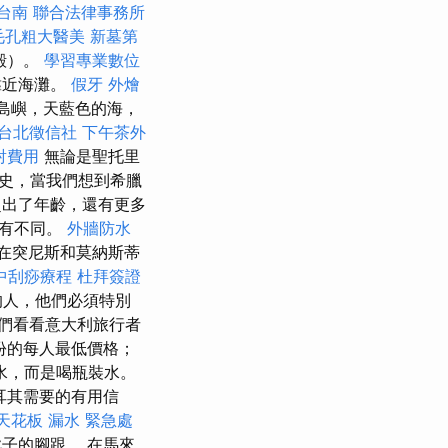
台南
聯合法律事務所
毛孔粗大醫美
新墓第
宮殿）。
學習專業數位
靠近海灘。
假牙
外燴
島嶼，天藍色的海，
台北徵信社
下午茶外
射費用
無論是聖托里
史，當我們想到希臘
出了年齡，還有更多
略有不同。
外牆防水
在突尼斯和莫納斯蒂
中刮痧療程
杜拜簽證
的人，他們必須特別
們看看意大利旅行者
份的每人最低價格；
水，而是喝瓶裝水。
耳其需要的有用信
天花板 漏水 緊急處
子的腳跟。 在馬來