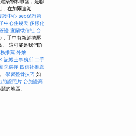
建築物和雕塑，是聯
時刻，在加爾達湖
養護中心
seo保證第
子中心住幾天
多樣化
簽證
宜蘭徵信社
台
心，手中有新鮮擠壓
。 這可能是我們許
服務推薦
外燴
水
記帳士事務所
二手
養院選擇
徵信社推薦
切。
學習整骨技巧
如
台胞證照片
台胞證高
美麗的地區。