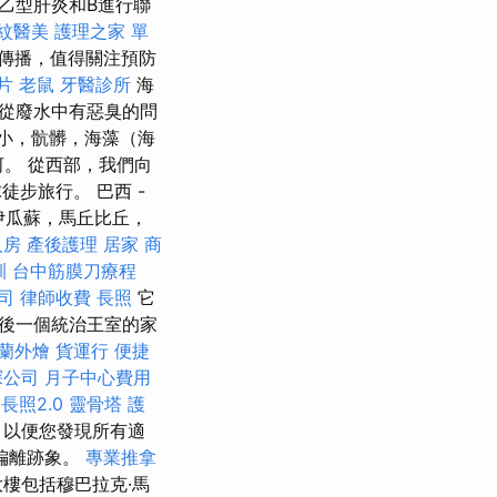
乙型肝炎和B進行聯
紋醫美
護理之家 單
傳播，值得關注預防
片
老鼠
牙醫診所
海
從廢水中有惡臭的問
小，骯髒，海藻（海
河。 從西部，我們向
徒步旅行。 巴西 -
，伊瓜蘇，馬丘比丘，
人房
產後護理
居家
商
訓
台中筋膜刀療程
司
律師收費
長照
它
後一個統治王室的家
蘭外燴
貨運行
便捷
探公司
月子中心費用
長照2.0
靈骨塔
護
，以便您發現所有適
偏離跡象。
專業推拿
樓包括穆巴拉克·馬