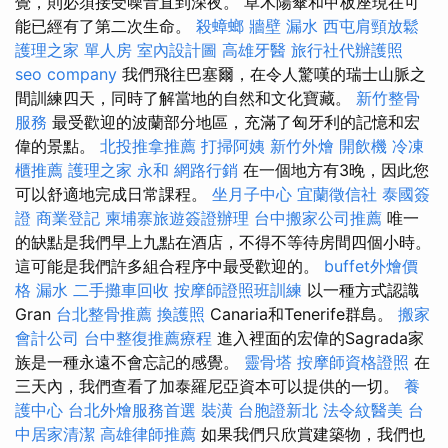
覺，則必須接受噪音直到深夜。 草木陽傘和甲板座現在可
能已經有了第二次生命。
殺蟑螂
牆壁 漏水
西屯肩頸放鬆
護理之家 單人房
室內設計圖
高雄牙醫
旅行社代辦護照
seo company
我們飛往巴塞爾，在令人驚嘆的瑞士山脈之
間訓練四天，同時了解當地的自然和文化寶藏。
新竹整骨
服務
最受歡迎的波蘭部分地區，充滿了匈牙利的記憶和宏
偉的景點。
北投推拿推薦
打掃阿姨
新竹外燴
開飲機
冷凍
櫃推薦
護理之家 永和
網路行銷
在一個地方有3晚，因此您
可以舒適地完成日常課程。
坐月子中心
宜蘭徵信社
泰國簽
證
商業登記
柬埔寨旅遊簽證辦理
台中搬家公司推薦
唯一
的缺點是我們早上九點在酒店，不得不等待房間四個小時。
這可能是我們許多組合程序中最受歡迎的。
buffet外燴價
格
漏水
二手攤車回收
按摩師證照班訓練
以一種方式認識
Gran
台北整骨推薦
換護照
Canaria和Tenerife群島。
搬家
會計公司
台中整復推薦療程
進入裡面的宏偉的Sagrada家
族是一種永遠不會忘記的感覺。
靈骨塔
按摩師資格證照
在
三天內，我們查看了加泰羅尼亞資本可以提供的一切。
養
護中心
台北外燴服務首選
裝潢
台胞證新北
法令紋醫美
台
中居家清潔
高雄律師推薦
如果我們只欣賞建築物，我們也