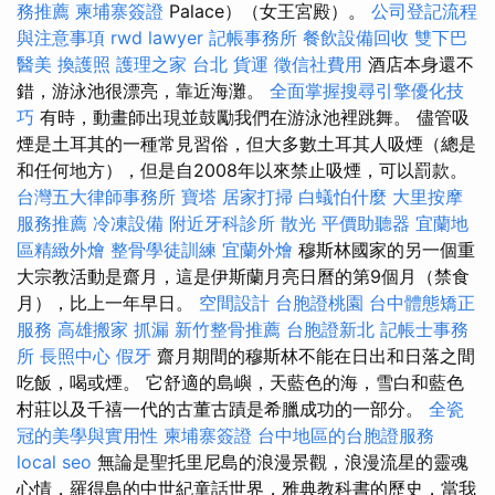
務推薦
柬埔寨簽證
Palace）（女王宮殿）。
公司登記流程
與注意事項
rwd
lawyer
記帳事務所
餐飲設備回收
雙下巴
醫美
換護照
護理之家 台北
貨運
徵信社費用
酒店本身還不
錯，游泳池很漂亮，靠近海灘。
全面掌握搜尋引擎優化技
巧
有時，動畫師出現並鼓勵我們在游泳池裡跳舞。 儘管吸
煙是土耳其的一種常見習俗，但大多數土耳其人吸煙（總是
和任何地方），但是自2008年以來禁止吸煙，可以罰款。
台灣五大律師事務所
寶塔
居家打掃
白蟻怕什麼
大里按摩
服務推薦
冷凍設備
附近牙科診所
散光
平價助聽器
宜蘭地
區精緻外燴
整骨學徒訓練
宜蘭外燴
穆斯林國家的另一個重
大宗教活動是齋月，這是伊斯蘭月亮日曆的第9個月（禁食
月），比上一年早日。
空間設計
台胞證桃園
台中體態矯正
服務
高雄搬家
抓漏
新竹整骨推薦
台胞證新北
記帳士事務
所
長照中心
假牙
齋月期間的穆斯林不能在日出和日落之間
吃飯，喝或煙。 它舒適的島嶼，天藍色的海，雪白和藍色
村莊以及千禧一代的古董古蹟是希臘成功的一部分。
全瓷
冠的美學與實用性
柬埔寨簽證
台中地區的台胞證服務
local seo
無論是聖托里尼島的浪漫景觀，浪漫流星的靈魂
心情，羅得島的中世紀童話世界，雅典教科書的歷史，當我