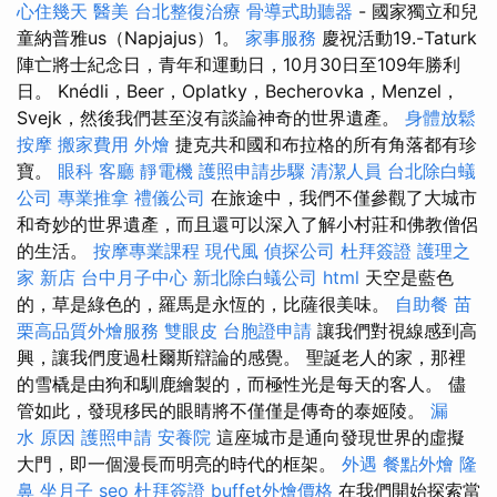
心住幾天
醫美
台北整復治療
骨導式助聽器
- 國家獨立和兒
童納普雅us（Napjajus）1。
家事服務
慶祝活動19.-Taturk
陣亡將士紀念日，青年和運動日，10月30日至109年勝利
日。 Knédli，Beer，Oplatky，Becherovka，Menzel，
Svejk，然後我們甚至沒有談論神奇的世界遺產。
身體放鬆
按摩
搬家費用
外燴
捷克共和國和布拉格的所有角落都有珍
寶。
眼科
客廳
靜電機
護照申請步驟
清潔人員
台北除白蟻
公司
專業推拿
禮儀公司
在旅途中，我們不僅參觀了大城市
和奇妙的世界遺產，而且還可以深入了解小村莊和佛教僧侶
的生活。
按摩專業課程
現代風
偵探公司
杜拜簽證
護理之
家 新店
台中月子中心
新北除白蟻公司
html
天空是藍色
的，草是綠色的，羅馬是永恆的，比薩很美味。
自助餐
苗
栗高品質外燴服務
雙眼皮
台胞證申請
讓我們對視線感到高
興，讓我們度過杜爾斯辯論的感覺。 聖誕老人的家，那裡
的雪橇是由狗和馴鹿繪製的，而極性光是每天的客人。 儘
管如此，發現移民的眼睛將不僅僅是傳奇的泰姬陵。
漏
水 原因
護照申請
安養院
這座城市是通向發現世界的虛擬
大門，即一個漫長而明亮的時代的框架。
外遇
餐點外燴
隆
鼻
坐月子
seo
杜拜簽證
buffet外燴價格
在我們開始探索當