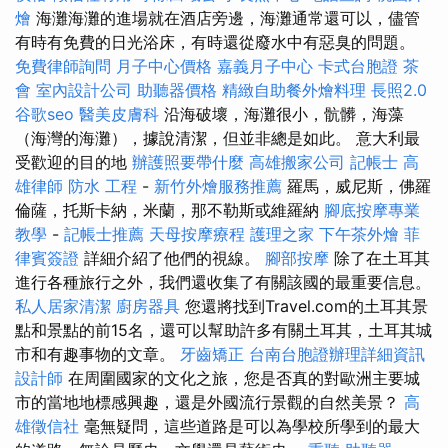
燴
海灘海灘的進場就在酒店旁邊，海灘通常還可以，儘管
有時有免費的日光浴床，有時還從廢水中有惡臭的問題。
免費律師詢問
月子中心價格
嘉義月子中心
卡式台胞證
茶
會
室內設計公司
助聽器價格
精緻自助餐外燴料理
長照2.0
谷歌seo
醫美皮膚科
沿海破壞，海灘很小，骯髒，海藻
（海灣的海灘），據說清潔，但並非總是如此。 意大利最
受歡迎的目的地
辦護照要帶什麼
高雄搬家公司
記帳士
高
雄律師
防水 工程
-
新竹外燴服務推薦
羅馬，威尼斯，佛羅
倫薩，托斯卡納，米蘭，那不勒斯或維羅納
腳底按摩專業
教學
-
記帳士推薦
天母按摩療程
護理之家
下午茶外燴
菲
律賓簽證
詳細介紹了他們的視線。
腳部按摩
除了在土耳其
進行各種旅行之外，我們還收集了有關該國的最重要信息。
私人居家清潔
廚房器具
您還將找到Travel.com的土耳其景
點和景點的前15名，還可以幫助許多有關土耳其，土耳其城
市和有趣事物的文章。
牙齒矯正
台南台胞證辦理詳細資訊
設計師
在周圍國家的文化之旅，您是否真的對歐洲主要城
市的當地地標感興趣，還是外國流行景觀的自然美景？
高
雄徵信社
毫無疑問，這些道路是可以為學校所學到的最大