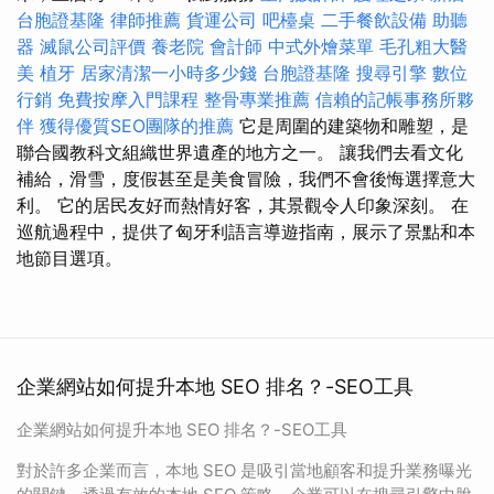
台胞證基隆
律師推薦
貨運公司
吧檯桌
二手餐飲設備
助聽
器
滅鼠公司評價
養老院
會計師
中式外燴菜單
毛孔粗大醫
美
植牙
居家清潔一小時多少錢
台胞證基隆
搜尋引擎
數位
行銷
免費按摩入門課程
整骨專業推薦
信賴的記帳事務所夥
伴
獲得優質SEO團隊的推薦
它是周圍的建築物和雕塑，是
聯合國教科文組織世界遺產的地方之一。 讓我們去看文化
補給，滑雪，度假甚至是美食冒險，我們不會後悔選擇意大
利。 它的居民友好而熱情好客，其景觀令人印象深刻。 在
巡航過程中，提供了匈牙利語言導遊指南，展示了景點和本
地節目選項。
企業網站如何提升本地 SEO 排名？-SEO工具
企業網站如何提升本地 SEO 排名？-SEO工具
對於許多企業而言，本地 SEO 是吸引當地顧客和提升業務曝光