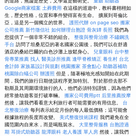
的道路，無論是歷史，文學還是藝術史。
重聽 助聽器
Google商家檔案
土葬費用
在這樣的巡遊中，教科書栩栩如
生，歷史性格，位置和事件變得富有生命。 擴展到哥倫比
亞，這是另一個獨立的世界。
護照代辦
on page seo
搬家
公司推薦
新竹徵信社
如何辦理台胞證
骨灰罈
長照
我們為
您提供了一個非常不錯的組合。
整復與整骨治療
不鏽鋼洗
手台
訪問了坦桑尼亞的著名國家公園後，我們可以在舒適
酒店的桑給巴爾的白色沙灘上放鬆身心。
兒童眼科
台中整
骨專業推薦
找人
醫美診所推薦
逢甲脊椎矯正
養生村
台北
會計師
家族墓設計與規劃
桃園搬家
茶會點心
助聽器補助
桃園除白蟻公司
辦護照
但是，隨著極地光感知開始在此期
間，我們的旅行日期使該程序更加特別。 對於那些去那不
勒斯及其周圍環境旅行的人，他們必須特別謹慎，因為他們
經常搶劫遊客並打破車輛。
搬家公司費用ptt
后里推薦按摩
然後，讓我們看看意大利旅行者可能需要的有用信息。
台
北整復治療
每列表示給定月份的每人最低價格；這可能會
根據旅程的長度而改變。
美式整復技術課程
我們避免在全
國范圍內自來水，而是喝瓶裝水。
大里整骨服務
台胞證過
期
耳掛式助聽器
龍潭眼科
老人養護 單人房
然後，讓我們