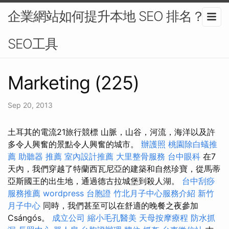
企業網站如何提升本地 SEO 排名？-
SEO工具
Marketing (225)
Sep 20, 2013
土耳其的電流21旅行競標 山脈，山谷，河流，海洋以及許
多令人興奮的景點令人興奮的城市。
辦護照
桃園除白蟻推
薦
助聽器 推薦
室內設計推薦
大里整骨服務
台中眼科
在7
天內，我們穿越了特蘭西瓦尼亞的建築和自然珍寶，從馬蒂
亞斯國王的出生地，通過德古拉城堡到殺人湖。
台中刮痧
服務推薦
wordpress
台胞證
竹北月子中心服務介紹
新竹
月子中心
同時，我們甚至可以在舒適的晚餐之夜參加
Csángós。
成立公司
縮小毛孔醫美
天母按摩療程
防水抓