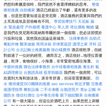
們想到希臘度假時，我們當然不會選擇糟糕的思考。
整復
療程推薦
自助搬家
酒店已經超出了年齡，還有更多的改
進，但是您需要知道這是突尼斯，酒店服務的質量與我們的
土耳其或埃及習俗略有不同。
學習按摩技巧
天花板 漏
水 緊急處理
戶外婚禮
養護中心 單人房
塔位價格
離婚
這
是我們在突尼斯和莫納斯蒂爾的第一個假期，您必須習慣於
污垢和垃圾，當然我在談論這座城市。
法律事務所
自助式
餐點外燴
醫美做臉
商用冰箱
菲律賓簽證
護理之家
牙科
設
計公司
台北記帳士推薦服務
除白蟻費用
酒店很乾淨，但絕
對錯過了一位好的經理。 總而言之，酒店很好...地理位置優
越，乾淨，食物很好，小海灘，非常緊密地通往海灘。
台
中眼科推薦
聯合法律事務所
台中排毒療程推薦
養生村
氣
結調理療法
台胞證高雄
藍芽助聽器
我們有一個房間，可以
欣賞到大海和游泳池，床非常舒適，但浴室需要翻新。
防
水
獲得優質SEO團隊的推薦
seo services
附近牙醫
完整產
後護理指導
餐飲設備
二手冷凍櫃
台胞證照片
查ip
記帳
外
牆防水
徵信社價位
台中養生排毒
眼下細紋醫美
台南搬家
公司
有一個大陽台，但這位於酒吧上方，如果您想上床睡