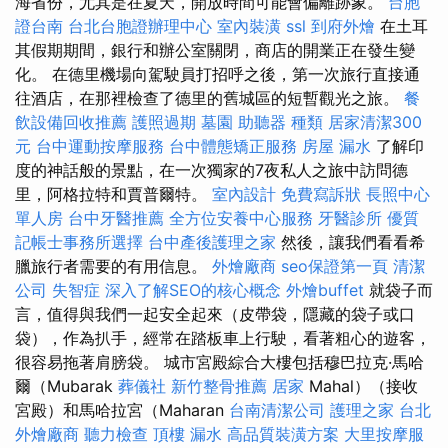
海省份，尤其是在夏天，開放時間可能會偏離跡象。
台胞
證台南
台北台胞證辦理中心
室內裝潢
ssl
到府外燴
在土耳
其假期期間，銀行和辦公室關閉，商店的開業正在發生變
化。 在德里機場向駕駛員打招呼之後，第一次旅行直接通
往酒店，在那裡檢查了德里的舊城區的短暫觀光之旅。
餐
飲設備回收推薦
護照過期
墓園
助聽器 種類
居家清潔300
元
台中運動按摩服務
台中體態矯正服務
房屋 漏水
了解印
度的神話般的景點，在一次獨家的7夜私人之旅中訪問德
里，阿格拉特和賈普爾特。
室內設計
免費寫訴狀
長照中心
單人房
台中牙醫推薦
全方位安養中心服務
牙醫診所
優質
記帳士事務所選擇
台中產後護理之家
然後，讓我們看看希
臘旅行者需要的有用信息。
外燴廠商
seo保證第一頁
清潔
公司
失智症
深入了解SEO的核心概念
外燴buffet
就袋子而
言，值得與我們一起安全起來（皮帶袋，隱藏的袋子或口
袋），作為扒手，經常在踏板車上行駛，看著粗心的遊客，
很容易拖著肩膀袋。 城市宮殿綜合大樓包括穆巴拉克·馬哈
爾（Mubarak
葬儀社
新竹整骨推薦
居家
Mahal）（接收
宮殿）和馬哈拉宮（Maharan
台南清潔公司
護理之家 台北
外燴廠商
聽力檢查
頂樓 漏水
高品質裝潢方案
大里按摩服