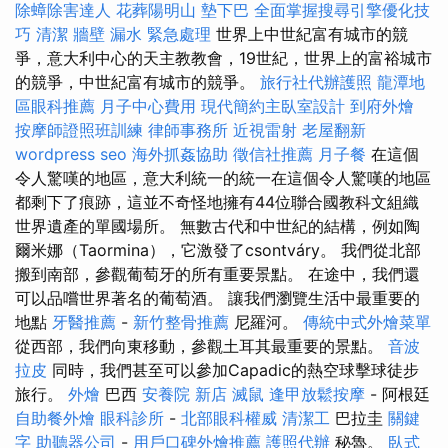
除蟑除害達人
花葬陽明山
墊下巴
全面掌握搜尋引擎優化技
巧
清潔
牆壁 漏水 緊急處理
世界上中世紀富有城市的競
爭，意大利中心的天主教教會，19世紀，世界上的富裕城市
的競爭，中世紀富有城市的競爭。
旅行社代辦護照
龍潭地
區眼科推薦
月子中心費用
現代簡約主臥室設計
到府外燴
按摩師證照班訓練
律師事務所
近視雷射
老屋翻新
wordpress seo
海外抓姦協助
徵信社推薦
月子餐
在這個
令人驚嘆的地區，意大利統一的統一在這個令人驚嘆的地區
都剩下了痕跡，這並不奇怪地擁有44位聯合國教科文組織
世界遺產的單國場所。 無數古代和中世紀的結構，例如陶
爾米娜（Taormina），它激發了csontváry。 我們從北部
搬到南部，參觀葡萄牙的所有重要景點。 在途中，我們還
可以品嚐世界著名的葡萄酒。 讓我們瀏覽生活中最重要的
地點
牙醫推薦
-
新竹整骨推薦
尼羅河。
傳統中式外燴菜單
從西部，我們向東移動，參觀土耳其最重要的景點。
音波
拉皮
同時，我們甚至可以參加Capadic的熱空球擊球徒步
旅行。
外燴
巴西
安養院 新店
滅鼠
逢甲放鬆按摩
- 阿根廷
自助餐外燴
眼科診所
-
北部眼科權威
清潔工
巴拉圭
關鍵
字
助聽器公司
-
用戶口碑外燴推薦
護照代辦
秘魯。
臥式