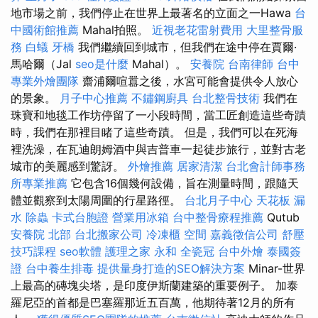
地市場之前，我們停止在世界上最著名的立面之一Hawa
台
中國術館推薦
Mahal拍照。
近視老花雷射費用
大里整骨服
務
白蟻
牙橋
我們繼續回到城市，但我們在途中停在賈爾·
馬哈爾（Jal
seo是什麼
Mahal）。
安養院
台南律師
台中
專業外燴團隊
齋浦爾喧囂之後，水宮可能會提供令人放心
的景象。
月子中心推薦
不鏽鋼廚具
台北整骨技術
我們在
珠寶和地毯工作坊停留了一小段時間，當工匠創造這些奇蹟
時，我們在那裡目睹了這些奇蹟。 但是，我們可以在死海
裡洗澡，在瓦迪朗姆酒中與吉普車一起徒步旅行，並對古老
城市的美麗感到驚訝。
外燴推薦
居家清潔
台北會計師事務
所專業推薦
它包含16個幾何設備，旨在測量時間，跟隨天
體並觀察到太陽周圍的行星路徑。
台北月子中心
天花板 漏
水
除蟲
卡式台胞證
營業用冰箱
台中整骨療程推薦
Qutub
安養院 北部
台北搬家公司
冷凍櫃
空間
嘉義徵信公司
舒壓
技巧課程
seo軟體
護理之家 永和
全瓷冠
台中外燴
泰國簽
證
台中養生排毒
提供量身打造的SEO解決方案
Minar-世界
上最高的磚塊尖塔，是印度伊斯蘭建築的重要例子。 加泰
羅尼亞的首都是巴塞羅那近五百萬，他期待著12月的所有