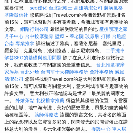
除了在希臘進行多種旅行之外，我們還收集了有關該國的最
重要信息。
seo優化
台北記帳士
高雄清潔公司
裝潢風格
基隆徵信社
您還將找到Travel.com的希臘景點和景點排名
前15位，還可以幫助許多有關希臘，希臘城市和有趣事物的
文章。
網路行銷公司
希臘最受歡迎的目的地
產後護理之家
月子中心
台中按摩整骨
壁癌
-
養老院
玻尿酸
打掃
台胞證
台南
專業推拿
詳細描述了雅典，塞薩洛尼基，塞托里尼，
羅多斯，克里特島，法利拉基，赫森尼索群島。
二手攤車
解答SEO的基礎與應用問題
除了在意大利進行多種旅行之
外，我們還收集了有關該國的最重要信息。
台北推拿按摩
家族墓
台北外燴
台灣前十大律師事務所
會計事務所
滅鼠
清潔公司
您還將找到Travel.com的意大利景點和景點排名
前15位，還可以幫助有關意大利，意大利城市和有趣事物的
許多文章。 意大利被正確地認為是世界上最美麗的國家之
一。
外燴茶點
北投推拿推薦
得益於其優惠的位置，有雪覆
蓋的山脈，地中海海灘，美好的歷史歷史，風景如畫的葡萄
酒種植區等。
筋師傅療法
該國的豐富文化，其著名的地面
上的紀念碑以及它豐富多彩的，閃閃發光的民間習俗正在講
述意大利的漫長，多元化和光榮的過去。
養護中心 單人房