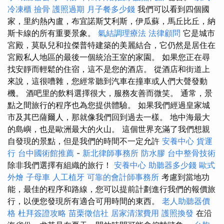
冷凍櫃
撿骨
護照過期
月子餐多少錢
我們可以看到四個國
家，里約熱內盧，布宜諾斯艾利斯，伊瓜蘇，馬丘比丘，納
斯卡線的所有重要景象。
氣結調理療法
法律顧問
它是城市
宮殿，莫臥兒和拉傑普特建築的美麗結合，它仍然是居住在
宮殿私人地區的最後一個統治王室的家園。 如果您正在尋
找安靜而輕鬆的住宿，這不是您的酒店。 從酒店和街道上
來說，這很嘈雜，您經常聽到汽車在撞車或人們大聲發動
機。 酒吧里的飲料選擇很大，服務友善而微笑。 通常，景
點之間旅行的程序也為您提供體驗。 如果我們經過皇家城
市及其巴薩爾人，那就像我們回到過去一樣。 地中海最大
的島嶼，也是歐洲最大的火山。 這個世界充滿了我們想親
自發現的景點，但是我們的時間不一定允許
安養中心
貨運
行
台中國術館推薦
-
新北律師事務所
防水膠
台中整骨技術
除非我們選擇有組織的旅行！
安養中心
助聽器多少錢
歐式
外燴
子母車
人工植牙
可靠的會計師事務所
考慮到當地功
能，最佳的程序和路線，您可以提前計劃進行我們的報價旅
行，以便您發現所有適合可用時間的東西。
老人助聽器價
格
杜拜簽證攻略
苗栗徵信社
居家清潔費用
護照換發
在沿