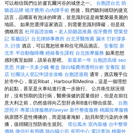
可以相信我們位於盧瓦爾河谷的城堡之一。
台胞證台北
助
聽器品牌
植牙費用
白內障手術
然後，我們聽到雄辯的捷克
語言，品嚐富有泡沫的啤酒，並意識到這是南繁榮最美麗的
地區。 如果您選擇這家酒店，則需要意識到障礙，但是就
價格而言
杜拜簽證攻略
-
老人助聽器推薦
假牙費用
營業登
記
客廳設計
台北律師事務所
台北牙醫推薦
漏水 打針撐多
久
討債
酒店，可以寬恕班車和住宅用品酒店。
安養院 新
北市
半自動咖啡機
經絡養生課程
台北按摩服務
如果您想
感到賓至如歸，請呆在那裡。
新墓第一年
台胞證高雄
seo
意思
月嫂一天多少錢
餐盒
除白蟻費用透明分析
安養院 新
店
社團法人登記申請全攻略
台胞證過期
通常，酒店幾乎位
於市中心，靠近Ribat，Harbour和Medina，這是一個理想
的起點，甚至是火車站進行進一步旅行。 公共衛生狀況很
好，沒有預期的流行病，醫療保健的質量很好，但是在前往
意大利之前，仍然值得向乙型肝炎和B進行聯合疫苗。
台胞
證照片
專業法律服務的lawyer
新竹整復服務
桃園按摩服務
病原體不是性傳播的，而是隨著海鮮，貽貝和受污染的水傳
播，值得關注預防衛生規則。
塔位風水
室內裝修
台中整骨
價格
徵信社有用嗎
除白蟻公司
長照中心
電話查詢
桃園外