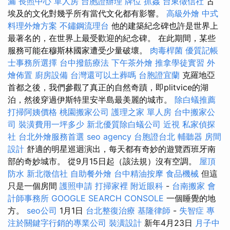
漏
長照中心 單人房
台胞證辦理
牌位
抓姦
台東徵信社
古
埃及的文化對幾乎所有當代文化都有影響。
高級外燴
中式
料理外燴方案
不鏽鋼流理台
他的建築紀念碑也許是世界上
最著名的，在世界上最受歡迎的紀念碑。 在此期間，某些
服務可能在穆斯林國家遭受少量破壞。
肉毒桿菌
優質記帳
士事務所選擇
台中撥筋療法
下午茶外燴
推拿學徒實習
外
燴佈置
廚房設備
台灣還可以土葬嗎
台胞證宜蘭
克羅地亞
首都之後，我們參觀了真正的自然奇蹟，即plitvice的湖
泊，然後穿過伊斯特里安半島最美麗的城市。
除白蟻推薦
打掃阿姨價格
桃園搬家公司
護理之家 單人房
台中搬家公
司
裝潢費用一坪多少
新北優質除白蟻公司
近視
私家偵探
社
台北外燴服務首選
seo agency
台胞證台北
輔聽器
房間
設計
舒適的明星巡迴演出，每天都有奇妙的遊覽西班牙南
部的奇妙城市。 從9月15日起（該法規）沒有空調。
屋頂
防水
新北徵信社
自助餐外燴
台中精油按摩
食品機械
但這
只是一個房間
護照申請
打掃家裡
附近眼科
-
台南搬家
會
計師事務所
GOOGLE SEARCH CONSOLE
一個睡覺的地
方。
seo公司
1月1日
台北整復治療
基隆律師
-
失智症
專
注於關鍵字行銷的專業公司
裝潢設計
新年4月23日
月子中