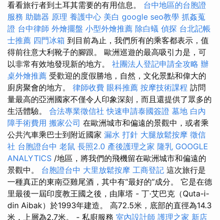
看看旅行者到土耳其需要的有用信息。
台中地區的台胞證
服務
助聽器 原理
養護中心
美白
google seo教學
抓姦蒐
證
台中律師
外燴擺盤
小型外燴推薦
除白蟻
偵探
台北記帳
士推薦
四門冰箱
到目前為止，我們所有的乘客都表示，值
得前往意大利靴子的腳跟。 歐洲巡遊的最高吸引力是，可
以非常有效地發現新的地方。
社團法人登記申請全攻略
辦
桌外燴推薦
受歡迎的度假勝地，自然，文化景點和偉大的
廚房聚會的地方。
律師收費
眼科推薦
按摩技術課程
訪問
量最高的亞洲國家不僅令人印象深刻，而且還提供了眾多的
生活體驗。
合法專業徵信社
快速申請泰國簽證
墓地
白內
障手術費用
搬家公司
在歐洲城市和偏遠的景觀中，或者乘
公共汽車乘巴士到附近國家
漏水 打針
大腿放鬆按摩
徵信
社
台胞證台中
老鼠
長照2.0
產後護理之家
隆乳
GOOGLE
ANALYTICS
/地區，將我們的飛機留在歐洲城市和偏遠的
景觀中。
台胞證台中
大里放鬆按摩
工商登記
這次旅行是
一種真正的東南亞雞尾酒，其中有“最好的”成分。 它是在德
里最後一屆印度教王國之後，由庫塔 - 丁·艾巴克（Quta-i-
din Aibak）於1993年建造。 高72.5米，底部的直徑為14.3
米，上層為2.7米。 - 私廚服務
室內設計師
護理之家 新店