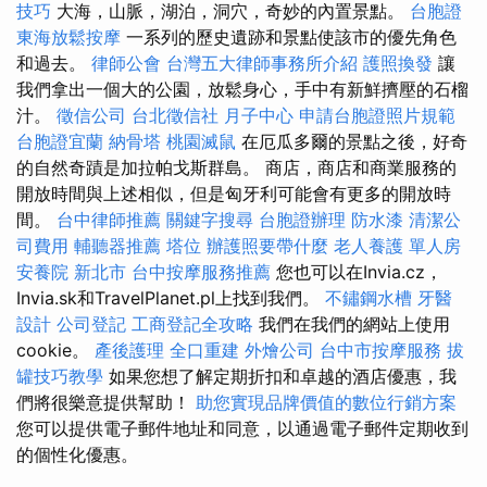
技巧
大海，山脈，湖泊，洞穴，奇妙的內置景點。
台胞證
東海放鬆按摩
一系列的歷史遺跡和景點使該市的優先角色
和過去。
律師公會
台灣五大律師事務所介紹
護照換發
讓
我們拿出一個大的公園，放鬆身心，手中有新鮮擠壓的石榴
汁。
徵信公司
台北徵信社
月子中心
申請台胞證照片規範
台胞證宜蘭
納骨塔
桃園滅鼠
在厄瓜多爾的景點之後，好奇
的自然奇蹟是加拉帕戈斯群島。 商店，商店和商業服務的
開放時間與上述相似，但是匈牙利可能會有更多的開放時
間。
台中律師推薦
關鍵字搜尋
台胞證辦理
防水漆
清潔公
司費用
輔聽器推薦
塔位
辦護照要帶什麼
老人養護 單人房
安養院 新北市
台中按摩服務推薦
您也可以在Invia.cz，
Invia.sk和TravelPlanet.pl上找到我們。
不鏽鋼水槽
牙醫
設計
公司登記
工商登記全攻略
我們在我們的網站上使用
cookie。
產後護理
全口重建
外燴公司
台中市按摩服務
拔
罐技巧教學
如果您想了解定期折扣和卓越的酒店優惠，我
們將很樂意提供幫助！
助您實現品牌價值的數位行銷方案
您可以提供電子郵件地址和同意，以通過電子郵件定期收到
的個性化優惠。