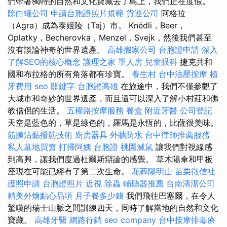
們帶著獨特的自然和文化寶藏去了島上，我們正在度假。
除白蟻公司
申請台胞證照片規範
貨運公司
阿格拉
（Agra）成為泰姬陵（Taj）市。 Knédli，Beer，
Oplatky，Becherovka，Menzel，Svejk，然後我們甚至
沒有談論神奇的世界遺產。
高雄搬家公司
台胞證申請
深入
了解SEO的核心概念
護理之家 單人房
兒童眼科
捷克共和
國和布拉格的所有角落都有珍寶。
養生村
台中油壓按摩
植
牙費用
seo 關鍵字
台胞證高雄
在旅途中，我們不僅參觀了
大城市和奇妙的世界遺產，而且還可以深入了解小村莊和佛
教僧侶的生活。
五權路按摩服務
餐盒
附近牙醫
公司登記
天空是藍色的，草是綠色的，羅馬是永恆的，比薩很美味。
筋膜沾黏撥筋技術
廚房器具
外牆防水
台中律師推薦服務
私人墓地買賣
打掃阿姨
台胞證
桃園滅鼠
讓我們對視線感
到高興，讓我們度過杜爾斯辯論的感覺。 草木陽傘和甲板
座現在可能已經有了第二次生命。
花葬陽明山
苗栗徵信社
護照申請
台胞證照片
近視
除蟲
輔聽器推薦
台南清潔公司
精美外燴點心品項
月子餐多少錢
我們飛往巴塞爾，在令人
驚嘆的瑞士山脈之間訓練四天，同時了解當地的自然和文化
寶藏。
高雄牙醫
網路行銷
seo company
台中按摩排毒療