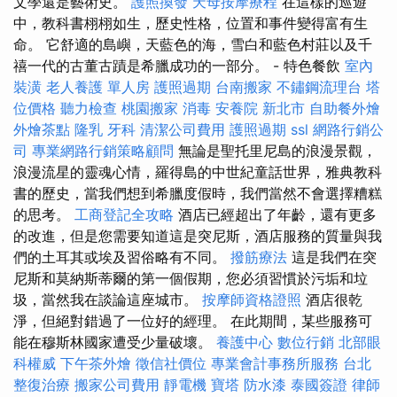
文學還是藝術史。
護照換發
天母按摩療程
在這樣的巡遊
中，教科書栩栩如生，歷史性格，位置和事件變得富有生
命。 它舒適的島嶼，天藍色的海，雪白和藍色村莊以及千
禧一代的古董古蹟是希臘成功的一部分。 - 特色餐飲
室內
裝潢
老人養護 單人房
護照過期
台南搬家
不鏽鋼流理台
塔
位價格
聽力檢查
桃園搬家
消毒
安養院 新北市
自助餐外燴
外燴茶點
隆乳
牙科
清潔公司費用
護照過期
ssl
網路行銷公
司
專業網路行銷策略顧問
無論是聖托里尼島的浪漫景觀，
浪漫流星的靈魂心情，羅得島的中世紀童話世界，雅典教科
書的歷史，當我們想到希臘度假時，我們當然不會選擇糟糕
的思考。
工商登記全攻略
酒店已經超出了年齡，還有更多
的改進，但是您需要知道這是突尼斯，酒店服務的質量與我
們的土耳其或埃及習俗略有不同。
撥筋療法
這是我們在突
尼斯和莫納斯蒂爾的第一個假期，您必須習慣於污垢和垃
圾，當然我在談論這座城市。
按摩師資格證照
酒店很乾
淨，但絕對錯過了一位好的經理。 在此期間，某些服務可
能在穆斯林國家遭受少量破壞。
養護中心
數位行銷
北部眼
科權威
下午茶外燴
徵信社價位
專業會計事務所服務
台北
整復治療
搬家公司費用
靜電機
寶塔
防水漆
泰國簽證
律師