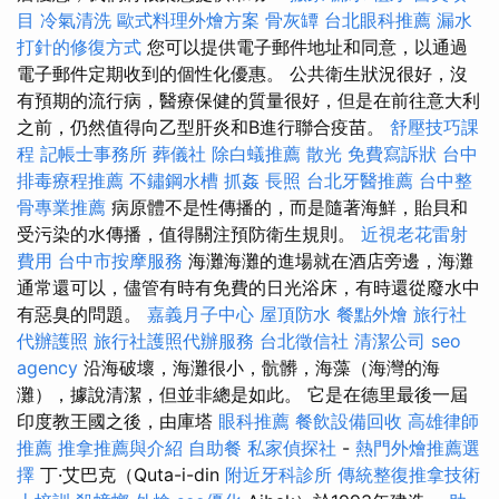
目
冷氣清洗
歐式料理外燴方案
骨灰罈
台北眼科推薦
漏水
打針的修復方式
您可以提供電子郵件地址和同意，以通過
電子郵件定期收到的個性化優惠。 公共衛生狀況很好，沒
有預期的流行病，醫療保健的質量很好，但是在前往意大利
之前，仍然值得向乙型肝炎和B進行聯合疫苗。
舒壓技巧課
程
記帳士事務所
葬儀社
除白蟻推薦
散光
免費寫訴狀
台中
排毒療程推薦
不鏽鋼水槽
抓姦
長照
台北牙醫推薦
台中整
骨專業推薦
病原體不是性傳播的，而是隨著海鮮，貽貝和
受污染的水傳播，值得關注預防衛生規則。
近視老花雷射
費用
台中市按摩服務
海灘海灘的進場就在酒店旁邊，海灘
通常還可以，儘管有時有免費的日光浴床，有時還從廢水中
有惡臭的問題。
嘉義月子中心
屋頂防水
餐點外燴
旅行社
代辦護照
旅行社護照代辦服務
台北徵信社
清潔公司
seo
agency
沿海破壞，海灘很小，骯髒，海藻（海灣的海
灘），據說清潔，但並非總是如此。 它是在德里最後一屆
印度教王國之後，由庫塔
眼科推薦
餐飲設備回收
高雄律師
推薦
推拿推薦與介紹
自助餐
私家偵探社
-
熱門外燴推薦選
擇
丁·艾巴克（Quta-i-din
附近牙科診所
傳統整復推拿技術