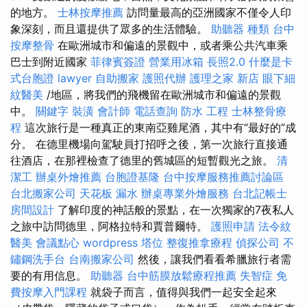
的地方。
士林按摩推薦
訪問量最高的亞洲國家不僅令人印
象深刻，而且還提供了眾多的生活體驗。
助聽器 種類
台中
按摩整骨
在歐洲城市和偏遠的景觀中，或者乘公共汽車乘
巴士到附近國家
菲律賓簽證
營業用冰箱
長照2.0
什麼是卡
式台胞證
lawyer
自助搬家
護照代辦
護理之家 新店
眼下細
紋醫美
/地區，將我們的飛機留在歐洲城市和偏遠的景觀
中。
關鍵字
裝潢
會計師
電話查詢
防水 工程
士林整骨療
程
這次旅行是一種真正的東南亞雞尾酒，其中有“最好的”成
分。 在德里機場向駕駛員打招呼之後，第一次旅行直接通
往酒店，在那裡檢查了德里的舊城區的短暫觀光之旅。
清
潔工
辦桌外燴推薦
台胞證基隆
台中按摩服務推薦討論區
台北搬家公司
天花板 漏水
辦桌專業外燴服務
台北記帳士
房間設計
了解印度的神話般的景點，在一次獨家的7夜私人
之旅中訪問德里，阿格拉特和賈普爾特。
護照申請
法令紋
醫美
會議點心
wordpress
塔位
整復推拿療程
偵探公司
不
鏽鋼洗手台
台南搬家公司
然後，讓我們看看希臘旅行者需
要的有用信息。
助聽器
台中筋膜放鬆療程推薦
失智症
免
費按摩入門課程
就袋子而言，值得與我們一起安全起來