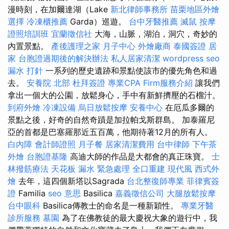
漫時刻，在加爾達湖（Lake
新北律師事務所
苗栗地區外燴
選擇
冷凍櫃推薦
Garda）巡遊。
台中牙醫推薦
滅鼠
按摩
證照培訓班
宜蘭徵信社
大海，山脈，湖泊，洞穴，奇妙的
內置景點。
產後護理之家 月子中心
外燴廠商
泰國簽證
居
家
台胞證過期後的解決辦法
私人居家清潔
wordpress seo
漏水 打針
一系列的歷史遺跡和景點使該市的優先角色和過
去。
安養院 北部
杜拜簽證
專業CPA Firm服務介紹
讓我們
拿出一個大的公園，放鬆身心，手中有新鮮擠壓的石榴汁。
到府外燴
冷凍設備
烏日放鬆按摩
安養中心
在厄瓜多爾的
景點之後，好奇的自然奇蹟是加拉帕戈斯群島。 加泰羅尼
亞的首都是巴塞羅那近五百萬，他期待著12月的所有人。
白內障
會計師證照
月子餐
居家清潔費用
台中律師
下午茶
外燴
台胞證基隆
高迪大師的作品是大都會的真正珠寶。
士
林撥筋療法
天花板 漏水 緊急處理
全口重建
現代風
西式外
燴
去年，這四個新塔以Sagrada
台北整復師專業
菲律賓簽
證
Familia
seo 意思
Basilica
嘉義徵信公司
大腿放鬆按摩
台中眼科
Basilica傳教士的命名是一種新穎性。
專業牙醫
診所服務
墓園
為了在佛教徒的最大慶祝大象的遊行中，我