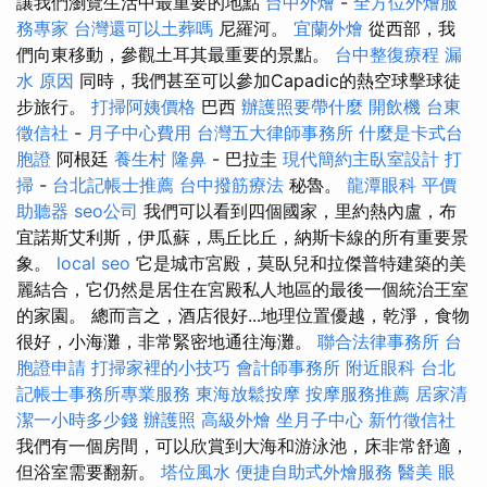
讓我們瀏覽生活中最重要的地點
台中外燴
-
全方位外燴服
務專家
台灣還可以土葬嗎
尼羅河。
宜蘭外燴
從西部，我
們向東移動，參觀土耳其最重要的景點。
台中整復療程
漏
水 原因
同時，我們甚至可以參加Capadic的熱空球擊球徒
步旅行。
打掃阿姨價格
巴西
辦護照要帶什麼
開飲機
台東
徵信社
-
月子中心費用
台灣五大律師事務所
什麼是卡式台
胞證
阿根廷
養生村
隆鼻
- 巴拉圭
現代簡約主臥室設計
打
掃
-
台北記帳士推薦
台中撥筋療法
秘魯。
龍潭眼科
平價
助聽器
seo公司
我們可以看到四個國家，里約熱內盧，布
宜諾斯艾利斯，伊瓜蘇，馬丘比丘，納斯卡線的所有重要景
象。
local seo
它是城市宮殿，莫臥兒和拉傑普特建築的美
麗結合，它仍然是居住在宮殿私人地區的最後一個統治王室
的家園。 總而言之，酒店很好...地理位置優越，乾淨，食物
很好，小海灘，非常緊密地通往海灘。
聯合法律事務所
台
胞證申請
打掃家裡的小技巧
會計師事務所
附近眼科
台北
記帳士事務所專業服務
東海放鬆按摩
按摩服務推薦
居家清
潔一小時多少錢
辦護照
高級外燴
坐月子中心
新竹徵信社
我們有一個房間，可以欣賞到大海和游泳池，床非常舒適，
但浴室需要翻新。
塔位風水
便捷自助式外燴服務
醫美
眼