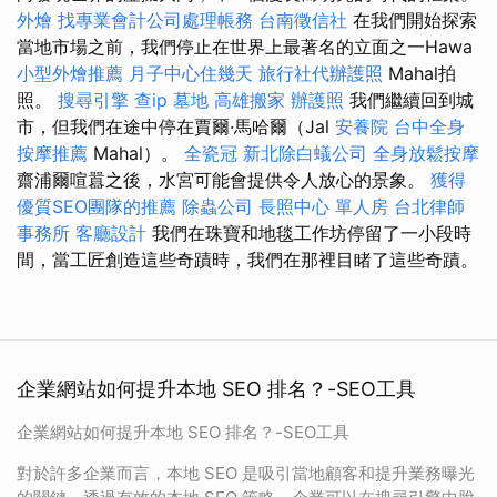
外燴
找專業會計公司處理帳務
台南徵信社
在我們開始探索
當地市場之前，我們停止在世界上最著名的立面之一Hawa
小型外燴推薦
月子中心住幾天
旅行社代辦護照
Mahal拍
照。
搜尋引擎
查ip
墓地
高雄搬家
辦護照
我們繼續回到城
市，但我們在途中停在賈爾·馬哈爾（Jal
安養院
台中全身
按摩推薦
Mahal）。
全瓷冠
新北除白蟻公司
全身放鬆按摩
齋浦爾喧囂之後，水宮可能會提供令人放心的景象。
獲得
優質SEO團隊的推薦
除蟲公司
長照中心 單人房
台北律師
事務所
客廳設計
我們在珠寶和地毯工作坊停留了一小段時
間，當工匠創造這些奇蹟時，我們在那裡目睹了這些奇蹟。
企業網站如何提升本地 SEO 排名？-SEO工具
企業網站如何提升本地 SEO 排名？-SEO工具
對於許多企業而言，本地 SEO 是吸引當地顧客和提升業務曝光