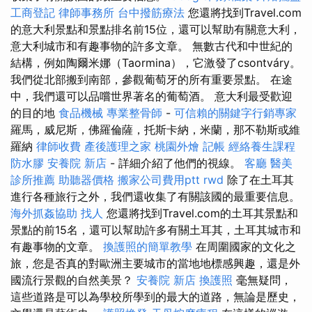
工商登記
律師事務所
台中撥筋療法
您還將找到Travel.com
的意大利景點和景點排名前15位，還可以幫助有關意大利，
意大利城市和有趣事物的許多文章。 無數古代和中世紀的
結構，例如陶爾米娜（Taormina），它激發了csontváry。
我們從北部搬到南部，參觀葡萄牙的所有重要景點。 在途
中，我們還可以品嚐世界著名的葡萄酒。 意大利最受歡迎
的目的地
食品機械
專業整骨師
-
可信賴的關鍵字行銷專家
羅馬，威尼斯，佛羅倫薩，托斯卡納，米蘭，那不勒斯或維
羅納
律師收費
產後護理之家
桃園外燴
記帳
經絡養生課程
防水膠
安養院 新店
- 詳細介紹了他們的視線。
客廳
醫美
診所推薦
助聽器價格
搬家公司費用ptt
rwd
除了在土耳其
進行各種旅行之外，我們還收集了有關該國的最重要信息。
海外抓姦協助
找人
您還將找到Travel.com的土耳其景點和
景點的前15名，還可以幫助許多有關土耳其，土耳其城市和
有趣事物的文章。
換護照的簡單教學
在周圍國家的文化之
旅，您是否真的對歐洲主要城市的當地地標感興趣，還是外
國流行景觀的自然美景？
安養院 新店
換護照
毫無疑問，
這些道路是可以為學校所學到的最大的道路，無論是歷史，