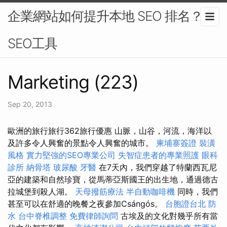
企業網站如何提升本地 SEO 排名？-
SEO工具
Marketing (223)
Sep 20, 2013
歐洲的旅行旅行362旅行優惠 山脈，山谷，河流，海洋以
及許多令人興奮的景點令人興奮的城市。
柬埔寨簽證
裝潢
風格
實力堅強的SEO專業公司
失智症患者的專業照護
眼科
診所
納骨塔
玻尿酸
牙醫
在7天內，我們穿越了特蘭西瓦尼
亞的建築和自然珍寶，從馬蒂亞斯國王的出生地，通過德古
拉城堡到殺人湖。
天母撥筋療法
半自動咖啡機
同時，我們
甚至可以在舒適的晚餐之夜參加Csángós。
台胞證台北
防
水
台中脊椎調整
免費律師詢問
古埃及的文化對幾乎所有當