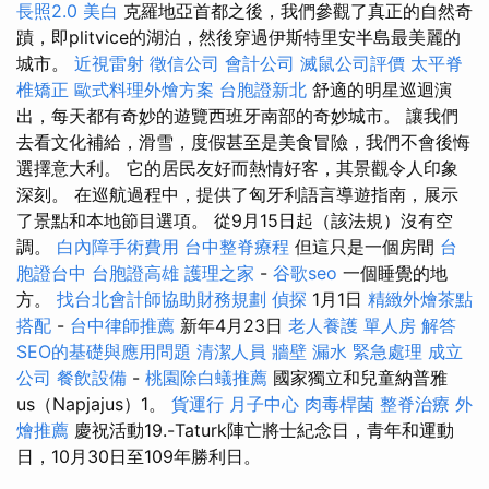
長照2.0
美白
克羅地亞首都之後，我們參觀了真正的自然奇
蹟，即plitvice的湖泊，然後穿過伊斯特里安半島最美麗的
城市。
近視雷射
徵信公司
會計公司
滅鼠公司評價
太平脊
椎矯正
歐式料理外燴方案
台胞證新北
舒適的明星巡迴演
出，每天都有奇妙的遊覽西班牙南部的奇妙城市。 讓我們
去看文化補給，滑雪，度假甚至是美食冒險，我們不會後悔
選擇意大利。 它的居民友好而熱情好客，其景觀令人印象
深刻。 在巡航過程中，提供了匈牙利語言導遊指南，展示
了景點和本地節目選項。 從9月15日起（該法規）沒有空
調。
白內障手術費用
台中整脊療程
但這只是一個房間
台
胞證台中
台胞證高雄
護理之家
-
谷歌seo
一個睡覺的地
方。
找台北會計師協助財務規劃
偵探
1月1日
精緻外燴茶點
搭配
-
台中律師推薦
新年4月23日
老人養護 單人房
解答
SEO的基礎與應用問題
清潔人員
牆壁 漏水 緊急處理
成立
公司
餐飲設備
-
桃園除白蟻推薦
國家獨立和兒童納普雅
us（Napjajus）1。
貨運行
月子中心
肉毒桿菌
整脊治療
外
燴推薦
慶祝活動19.-Taturk陣亡將士紀念日，青年和運動
日，10月30日至109年勝利日。