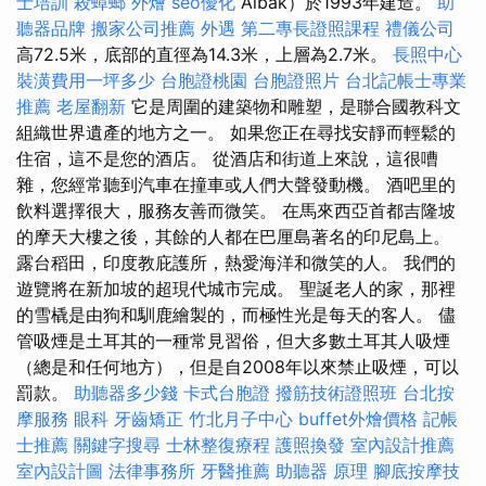
士培訓
殺蟑螂
外燴
seo優化
Aibak）於1993年建造。
助
聽器品牌
搬家公司推薦
外遇
第二專長證照課程
禮儀公司
高72.5米，底部的直徑為14.3米，上層為2.7米。
長照中心
裝潢費用一坪多少
台胞證桃園
台胞證照片
台北記帳士專業
推薦
老屋翻新
它是周圍的建築物和雕塑，是聯合國教科文
組織世界遺產的地方之一。 如果您正在尋找安靜而輕鬆的
住宿，這不是您的酒店。 從酒店和街道上來說，這很嘈
雜，您經常聽到汽車在撞車或人們大聲發動機。 酒吧里的
飲料選擇很大，服務友善而微笑。 在馬來西亞首都吉隆坡
的摩天大樓之後，其餘的人都在巴厘島著名的印尼島上。
露台稻田，印度教庇護所，熱愛海洋和微笑的人。 我們的
遊覽將在新加坡的超現代城市完成。 聖誕老人的家，那裡
的雪橇是由狗和馴鹿繪製的，而極性光是每天的客人。 儘
管吸煙是土耳其的一種常見習俗，但大多數土耳其人吸煙
（總是和任何地方），但是自2008年以來禁止吸煙，可以
罰款。
助聽器多少錢
卡式台胞證
撥筋技術證照班
台北按
摩服務
眼科
牙齒矯正
竹北月子中心
buffet外燴價格
記帳
士推薦
關鍵字搜尋
士林整復療程
護照換發
室內設計推薦
室內設計圖
法律事務所
牙醫推薦
助聽器 原理
腳底按摩技