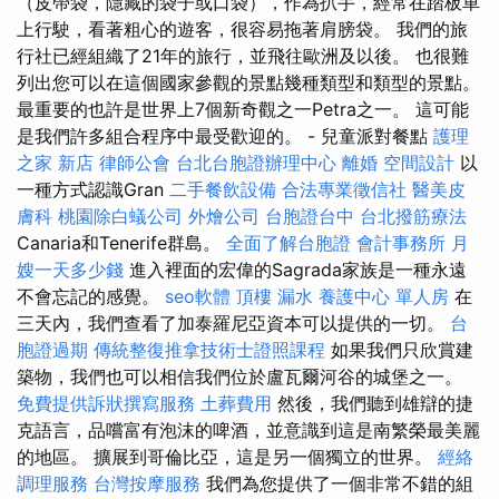
（皮帶袋，隱藏的袋子或口袋），作為扒手，經常在踏板車
上行駛，看著粗心的遊客，很容易拖著肩膀袋。 我們的旅
行社已經組織了21年的旅行，並飛往歐洲及以後。 也很難
列出您可以在這個國家參觀的景點幾種類型和類型的景點。
最重要的也許是世界上7個新奇觀之一Petra之一。 這可能
是我們許多組合程序中最受歡迎的。 - 兒童派對餐點
護理
之家 新店
律師公會
台北台胞證辦理中心
離婚
空間設計
以
一種方式認識Gran
二手餐飲設備
合法專業徵信社
醫美皮
膚科
桃園除白蟻公司
外燴公司
台胞證台中
台北撥筋療法
Canaria和Tenerife群島。
全面了解台胞證
會計事務所
月
嫂一天多少錢
進入裡面的宏偉的Sagrada家族是一種永遠
不會忘記的感覺。
seo軟體
頂樓 漏水
養護中心 單人房
在
三天內，我們查看了加泰羅尼亞資本可以提供的一切。
台
胞證過期
傳統整復推拿技術士證照課程
如果我們只欣賞建
築物，我們也可以相信我們位於盧瓦爾河谷的城堡之一。
免費提供訴狀撰寫服務
土葬費用
然後，我們聽到雄辯的捷
克語言，品嚐富有泡沫的啤酒，並意識到這是南繁榮最美麗
的地區。 擴展到哥倫比亞，這是另一個獨立的世界。
經絡
調理服務
台灣按摩服務
我們為您提供了一個非常不錯的組