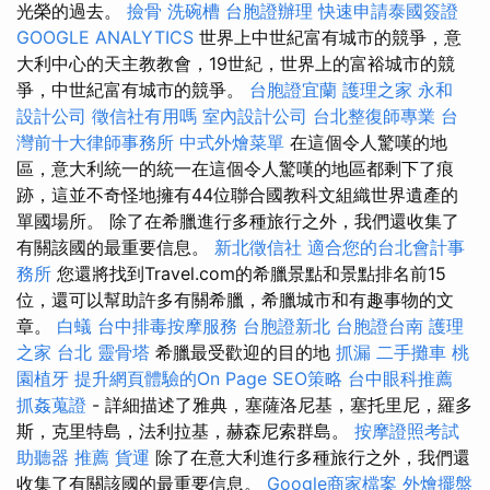
光榮的過去。
撿骨
洗碗槽
台胞證辦理
快速申請泰國簽證
GOOGLE ANALYTICS
世界上中世紀富有城市的競爭，意
大利中心的天主教教會，19世紀，世界上的富裕城市的競
爭，中世紀富有城市的競爭。
台胞證宜蘭
護理之家 永和
設計公司
徵信社有用嗎
室內設計公司
台北整復師專業
台
灣前十大律師事務所
中式外燴菜單
在這個令人驚嘆的地
區，意大利統一的統一在這個令人驚嘆的地區都剩下了痕
跡，這並不奇怪地擁有44位聯合國教科文組織世界遺產的
單國場所。 除了在希臘進行多種旅行之外，我們還收集了
有關該國的最重要信息。
新北徵信社
適合您的台北會計事
務所
您還將找到Travel.com的希臘景點和景點排名前15
位，還可以幫助許多有關希臘，希臘城市和有趣事物的文
章。
白蟻
台中排毒按摩服務
台胞證新北
台胞證台南
護理
之家 台北
靈骨塔
希臘最受歡迎的目的地
抓漏
二手攤車
桃
園植牙
提升網頁體驗的On Page SEO策略
台中眼科推薦
抓姦蒐證
- 詳細描述了雅典，塞薩洛尼基，塞托里尼，羅多
斯，克里特島，法利拉基，赫森尼索群島。
按摩證照考試
助聽器 推薦
貨運
除了在意大利進行多種旅行之外，我們還
收集了有關該國的最重要信息。
Google商家檔案
外燴擺盤