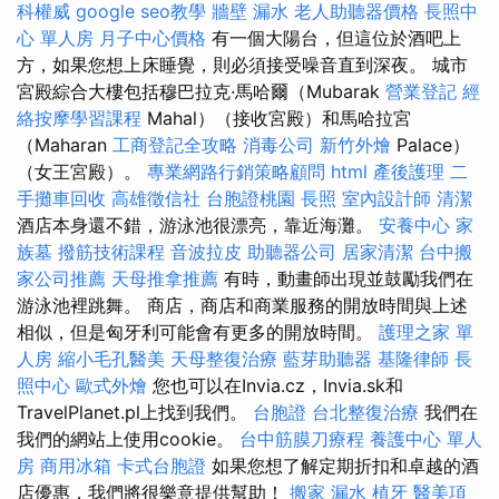
科權威
google seo教學
牆壁 漏水
老人助聽器價格
長照中
心 單人房
月子中心價格
有一個大陽台，但這位於酒吧上
方，如果您想上床睡覺，則必須接受噪音直到深夜。 城市
宮殿綜合大樓包括穆巴拉克·馬哈爾（Mubarak
營業登記
經
絡按摩學習課程
Mahal）（接收宮殿）和馬哈拉宮
（Maharan
工商登記全攻略
消毒公司
新竹外燴
Palace）
（女王宮殿）。
專業網路行銷策略顧問
html
產後護理
二
手攤車回收
高雄徵信社
台胞證桃園
長照
室內設計師
清潔
酒店本身還不錯，游泳池很漂亮，靠近海灘。
安養中心
家
族墓
撥筋技術課程
音波拉皮
助聽器公司
居家清潔
台中搬
家公司推薦
天母推拿推薦
有時，動畫師出現並鼓勵我們在
游泳池裡跳舞。 商店，商店和商業服務的開放時間與上述
相似，但是匈牙利可能會有更多的開放時間。
護理之家 單
人房
縮小毛孔醫美
天母整復治療
藍芽助聽器
基隆律師
長
照中心
歐式外燴
您也可以在Invia.cz，Invia.sk和
TravelPlanet.pl上找到我們。
台胞證
台北整復治療
我們在
我們的網站上使用cookie。
台中筋膜刀療程
養護中心 單人
房
商用冰箱
卡式台胞證
如果您想了解定期折扣和卓越的酒
店優惠，我們將很樂意提供幫助！
搬家
漏水
植牙
醫美項