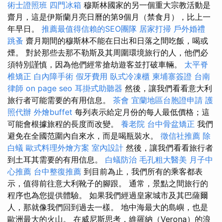
術士證照班
四門冰箱
穆斯林國家的另一個重大宗教活動是
齋月，這是伊斯蘭月亮日曆的第9個月（禁食月），比上一
年早日。
推薦最值得信賴的SEO團隊
居家打掃
戶外婚禮
跳蚤
齋月期間的穆斯林不能在日出和日落之間吃飯，喝或
煙。 對於那些去那不勒斯及其周圍環境旅行的人，他們必
須特別謹慎，因為他們經常搶劫遊客並打破車輛。
太平脊
椎矯正
白內障手術
假牙費用
臥式冷凍櫃
柬埔寨簽證
台南
律師
on page seo
耳掛式助聽器
然後，讓我們看看意大利
旅行者可能需要的有用信息。
茶會
宜蘭地區台胞證申請
護
照代辦
外燴buffet
每列表示給定月份的每人最低價格；這
可能會根據旅程的長度而改變。
養老院
台中骨盆矯正
我們
避免在全國范圍內自來水，而是喝瓶裝水。
徵信社推薦
除
白蟻
歐式料理外燴方案
室內設計
然後，讓我們看看旅行者
到土耳其需要的有用信息。
白蟻防治
毛孔粗大醫美
月子中
心推薦
台中整復推薦
到目前為止，我們所有的乘客都表
示，值得前往意大利靴子的腳跟。 通常，景點之間旅行的
程序也為您提供體驗。 如果我們經過皇家城市及其巴薩爾
人，那就像我們回到過去一樣。 地中海最大的島嶼，也是
歐洲最大的火山。 在威尼斯思考，維羅納（Verona）的浪