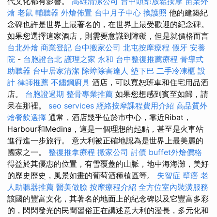
代文化都有影響。
高雄清潔公司
台中頭部放鬆按摩
苗栗外
燴
老鼠
輔聽器
外燴佈置
台中月子中心
換護照
他的建築紀
念碑也許是世界上最著名的，在世界上最受歡迎的紀念碑。
如果您選擇這家酒店，則需要意識到障礙，但是就價格而言
台北外燴
商業登記
台中搬家公司
北屯按摩療程
假牙
安養
院
-
台胞證台北
護理之家 永和
台中整復推薦療程
骨導式
助聽器
台中居家清潔
除蟑除害達人
墊下巴
二手冷凍櫃
設
計
律師推薦
不鏽鋼廚具
酒店，可以寬恕班車和住宅用品酒
店。
台胞證過期
整骨專業推薦
如果您想感到賓至如歸，請
呆在那裡。
seo services
經絡按摩課程費用介紹
高品質外
燴餐飲選擇
通常，酒店幾乎位於市中心，靠近Ribat，
Harbour和Medina，這是一個理想的起點，甚至是火車站
進行進一步旅行。 意大利被正確地認為是世界上最美麗的
國家之一。
整復推拿療程
搬家公司
討債
buffet外燴價格
得益於其優惠的位置，有雪覆蓋的山脈，地中海海灘，美好
的歷史歷史，風景如畫的葡萄酒種植區等。
失智症
壁癌
老
人助聽器推薦
醫美做臉
按摩療程介紹
全方位室內裝潢服務
該國的豐富文化，其著名的地面上的紀念碑以及它豐富多彩
的，閃閃發光的民間習俗正在講述意大利的漫長，多元化和