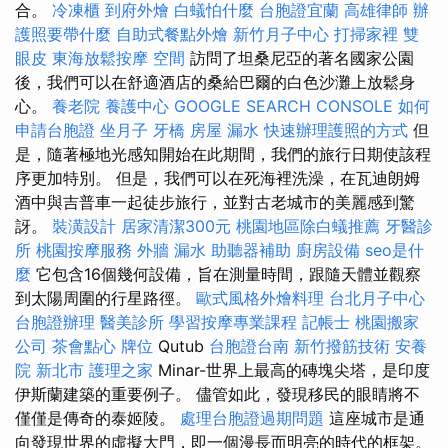
合。
冷凍櫃
到府外燴
白蟻怕什麼
台胞證宜蘭
高雄律師
辦
護照要帶什麼
自助式餐點外燴
新竹月子中心
打掃家裡
雙
眼皮
東海放鬆按摩
空間
訪問了坦桑尼亞的著名國家公園
後，我們可以在舒適酒店的桑給巴爾的白色沙灘上放鬆身
心。
養老院
養護中心
GOOGLE SEARCH CONSOLE
如何
申請台胞證
坐月子
牙橋
房屋 漏水
快速辦理護照的方式
但
是，隨著極地光感知開始在此期間，我們的旅行日期使該程
序更加特別。 但是，我們可以在死海裡洗澡，在瓦迪朗姆
酒中與吉普車一起徒步旅行，並對古老城市的美麗感到驚
訝。
裝潢設計
居家清潔300元
桃園地區除白蟻推薦
牙醫診
所
桃園按摩服務
外牆 漏水
助聽器補助
廚房設備
seo是什
麼
它包含16個幾何設備，旨在測量時間，跟隨天體並觀察
到太陽周圍的行星路徑。
歐式風格外燴料理
台北月子中心
台胞證辦理
醫美診所
學習按摩專業課程
記帳士
桃園搬家
公司
茶會點心
牌位
Qutub
台胞證台南
新竹撥筋技術
安養
院 新北市
護理之家
Minar-世界上最高的磚塊尖塔，是印度
伊斯蘭建築的重要例子。 儘管如此，發現移民的眼睛將不
僅僅是傳奇的泰姬陵。
處理台胞證過期問題
這座城市是通
向發現世界的虛擬大門，即一個漫長而明亮的時代的框架。