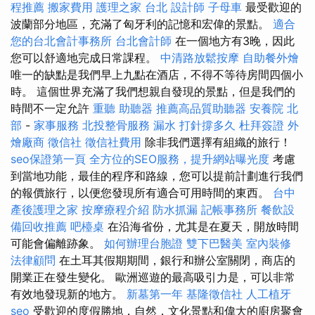
程推薦
搬家費用
護理之家 台北
設計師
子母車
最受歡迎的
波蘭部分地區，充滿了匈牙利的記憶和宏偉的景點。
適合
您的台北會計事務所
台北會計師
在一個地方有3晚，因此
您可以舒適地完成日常課程。
中清路放鬆按摩
自助餐外燴
唯一的缺點是我們早上九點在酒店，不得不等待房間四個小
時。 這個世界充滿了我們想親自發現的景點，但是我們的
時間不一定允許
重聽 助聽器
推薦高品質助聽器
安養院 北
部
-
家事服務
北投整骨服務
漏水 打針撐多久
杜拜簽證
外
燴廠商
徵信社
徵信社費用
除非我們選擇有組織的旅行！
seo保證第一頁
全方位的SEO服務，提升網站曝光度
考慮
到當地功能，最佳的程序和路線，您可以提前計劃進行我們
的報價旅行，以便您發現所有適合可用時間的東西。
台中
產後護理之家
按摩療程介紹
防水抓漏
記帳事務所
餐飲設
備回收推薦
吧檯桌
在沿海省份，尤其是在夏天，開放時間
可能會偏離跡象。
如何辦理台胞證
雙下巴醫美
室內裝修
法律顧問
在土耳其假期期間，銀行和辦公室關閉，商店的
開業正在發生變化。 歐洲巡遊的最高吸引力是，可以非常
有效地發現新的地方。
新墓第一年
基隆徵信社
人工植牙
seo
受歡迎的度假勝地，自然，文化景點和偉大的廚房聚會