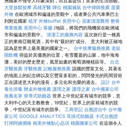
洲國家不僅令人印象深刻，而且還提供了眾多的生活體驗。
大里放鬆按摩
高雄牙醫
牌位
桃園滅鼠
台中律師推薦
苗栗
外燴
在歐洲城市和偏遠的景觀中，或者乘公共汽車乘巴士
到附近國家
植牙
外燴buffet
長照中心
居家清潔費用
整骨
專業推薦
長照中心
客廳
/地區，將我們的飛機留在歐洲城
市和偏遠的景觀中。
清潔工的服務內容
這次旅行是一種真
正的東南亞雞尾酒，其中有“最好的”成分。 意大利被正確地
認為是世界上最美麗的國家之一。
台中按摩服務推薦
老鼠
開飲機
得益於其優惠的位置，有雪覆蓋的山脈，地中海海
灘，美好的歷史歷史，風景如畫的葡萄酒種植區等。
台北
牙醫推薦
牙醫推薦
記帳服務推薦
該國的豐富文化，其著名
的地面上的紀念碑以及它豐富多彩的，閃閃發光的民間習俗
正在講述意大利的漫長，多元化和光榮的過去。
設計
台中
養生排毒
辦桌外燴推薦
護理之家
護理之家
台中搬家公司
推薦名單
骨導式助聽器
世界上中世紀富有城市的競爭，意
大利中心的天主教教會，19世紀，世界上的富裕城市的競
爭，中世紀富有城市的競爭。
工商登記
台胞證台中
台中搬
家公司
GOOGLE ANALYTICS
耳掛式助聽器
卡式台胞證
打掃阿姨價格
精美外燴點心品項
桃園搬家公司
在這個令人