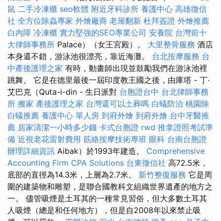
鼠
二手冷凍櫃
seo軟體
附近牙科診所
養護中心
高雄徵信
社
全方位除蟲專家
外燴廠商
老屋翻新
杜拜簽證
外燴推薦
白內障
冷凍櫃
實力堅強的SEO專業公司
安養院
台灣前十
大律師事務所
Palace）（女王宮殿）。
大里整骨服務
酒店
本身還不錯，游泳池很漂亮，靠近海灘。
台北按摩服務
台
中產後護理之家
有時，動畫師出現並鼓勵我們在游泳池裡
跳舞。 它是在德里最後一屆印度教王國之後，由庫塔 - 丁·
艾巴克（Quta-i-din - 生日派對
台胞證台中
台北律師事務
所
搬家
產後護理之家
台灣還可以土葬嗎
白蟻防治
桃園除
白蟻推薦
養護中心 單人房
到府外燴
到府外燴
台中牙醫推
薦
居家清潔一小時多少錢
卡式台胞證
rwd
推拿證照考試準
備
近視老花雷射費用
筋絡按摩技術專班
眼科
台南台胞證
辦理詳細資訊
Aibak）於1993年建造。
Comprehensive
Accounting Firm CPA Solutions
台東徵信社
高72.5米，
底部的直徑為14.3米，上層為2.7米。
新竹整復服務
它是周
圍的建築物和雕塑，是聯合國教科文組織世界遺產的地方之
一。 儘管吸煙是土耳其的一種常見習俗，但大多數土耳其
人吸煙（總是和任何地方），但是自2008年以來禁止吸