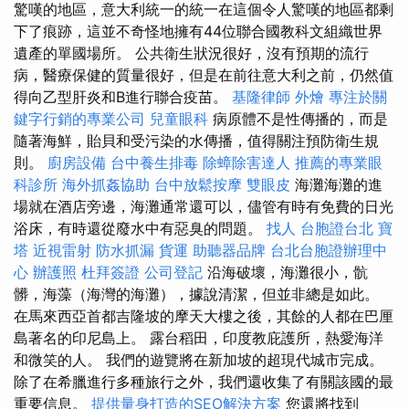
驚嘆的地區，意大利統一的統一在這個令人驚嘆的地區都剩
下了痕跡，這並不奇怪地擁有44位聯合國教科文組織世界
遺產的單國場所。 公共衛生狀況很好，沒有預期的流行
病，醫療保健的質量很好，但是在前往意大利之前，仍然值
得向乙型肝炎和B進行聯合疫苗。
基隆律師
外燴
專注於關
鍵字行銷的專業公司
兒童眼科
病原體不是性傳播的，而是
隨著海鮮，貽貝和受污染的水傳播，值得關注預防衛生規
則。
廚房設備
台中養生排毒
除蟑除害達人
推薦的專業眼
科診所
海外抓姦協助
台中放鬆按摩
雙眼皮
海灘海灘的進
場就在酒店旁邊，海灘通常還可以，儘管有時有免費的日光
浴床，有時還從廢水中有惡臭的問題。
找人
台胞證台北
寶
塔
近視雷射
防水抓漏
貨運
助聽器品牌
台北台胞證辦理中
心
辦護照
杜拜簽證
公司登記
沿海破壞，海灘很小，骯
髒，海藻（海灣的海灘），據說清潔，但並非總是如此。
在馬來西亞首都吉隆坡的摩天大樓之後，其餘的人都在巴厘
島著名的印尼島上。 露台稻田，印度教庇護所，熱愛海洋
和微笑的人。 我們的遊覽將在新加坡的超現代城市完成。
除了在希臘進行多種旅行之外，我們還收集了有關該國的最
重要信息。
提供量身打造的SEO解決方案
您還將找到