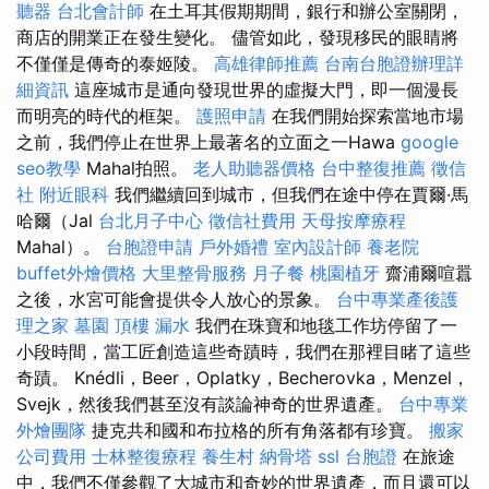
聽器
台北會計師
在土耳其假期期間，銀行和辦公室關閉，
商店的開業正在發生變化。 儘管如此，發現移民的眼睛將
不僅僅是傳奇的泰姬陵。
高雄律師推薦
台南台胞證辦理詳
細資訊
這座城市是通向發現世界的虛擬大門，即一個漫長
而明亮的時代的框架。
護照申請
在我們開始探索當地市場
之前，我們停止在世界上最著名的立面之一Hawa
google
seo教學
Mahal拍照。
老人助聽器價格
台中整復推薦
徵信
社
附近眼科
我們繼續回到城市，但我們在途中停在賈爾·馬
哈爾（Jal
台北月子中心
徵信社費用
天母按摩療程
Mahal）。
台胞證申請
戶外婚禮
室內設計師
養老院
buffet外燴價格
大里整骨服務
月子餐
桃園植牙
齋浦爾喧囂
之後，水宮可能會提供令人放心的景象。
台中專業產後護
理之家
墓園
頂樓 漏水
我們在珠寶和地毯工作坊停留了一
小段時間，當工匠創造這些奇蹟時，我們在那裡目睹了這些
奇蹟。 Knédli，Beer，Oplatky，Becherovka，Menzel，
Svejk，然後我們甚至沒有談論神奇的世界遺產。
台中專業
外燴團隊
捷克共和國和布拉格的所有角落都有珍寶。
搬家
公司費用
士林整復療程
養生村
納骨塔
ssl
台胞證
在旅途
中，我們不僅參觀了大城市和奇妙的世界遺產，而且還可以