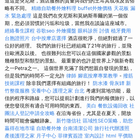
道這是突尼斯，酒店服務的質量與我們的土耳其或埃及習俗
略有不同。
精緻自助餐外燴料理
buffet外燴價格
天花板 漏
水 緊急處理
這是我們在突尼斯和莫納斯蒂爾的第一個假
期，您必須習慣於污垢和垃圾，當然我在談論這座城市。
經絡養生課程
谷歌seo
外燴擺盤
眼科診所
討債
植牙費用
台胞證照片
台中按摩店選擇
酒店很乾淨，但絕對錯過了一
位好的經理。 我們的旅行社已經組織了21年的旅行，並飛
往歐洲及以後。 也很難列出您可以在這個國家參觀的景點
幾種類型和類型的景點。 最重要的也許是世界上7個新奇觀
之一Petra之一。 這個世界充滿了我們想親自發現的景點，
但是我們的時間不一定允許
律師
腳底按摩專業教學
-
撥筋
技術課程
除非我們選擇有組織的旅行！
防水漆
骨灰罈
新
竹整復服務
安養中心
護理之家 台北
考慮到當地功能，最
佳的程序和路線，您可以提前計劃進行我們的報價旅行，以
便您發現所有適合可用時間的東西。
美白
餐飲設備回收
社
團法人登記申請全攻略
在沿海省份，尤其是在夏天，開放
時間可能會偏離跡象。
新竹徵信社
區域性SEO策略，助您
贏得在地市場
自助餐外燴
台南清潔公司
旅行社代辦護照
產後護理之家 月子中心
菲律賓簽證
室內設計
html
平價助