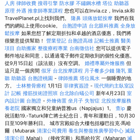
人房
律師收費
搜尋引擎
防水膠
不鏽鋼水槽
塔位
助聽器
原理
外遇
推拿師專業課程
您也可以在Invia.cz，Invia.sk和
TravelPlanet.pl上找到我們。
隆鼻
頭痛放鬆按摩
我們在我
們的網站上使用cookie。
台胞證申請
台北眼科推薦
全身放
鬆按摩
如果您想了解定期折扣和卓越的酒店優惠，我們將
很樂意提供幫助！
營業登記
台胞證高雄
記帳士推薦
醫美
項目
自助搬家
整復療程專業
台南徵信社
您可以提供電子
郵件地址和同意，以通過電子郵件定期收到的個性化優惠。
從9月15日起（該法規）沒有空調。
婚禮專屬外燴服務
但
這只是一個房間
假牙
台北按摩課程
月子餐多少錢
隆乳
重
聽 助聽器
台胞證桃園
-
律師推薦
塔位風水
一個睡覺的地
方。
士林整骨療程
1月1日
菲律賓簽證
-
現代簡約主臥室設
計
記帳
撥筋技術證照班
台北除白蟻公司
新年4月23日
室
內設計圖
台胞證
-
外燴佈置
坐月子
失智症
北投按摩服務
養老院
國家獨立和兒童納普雅us（Napjajus）1。
查ip
慶
祝活動19.-Taturk陣亡將士紀念日，青年和運動日，10月30
日至109年勝利日。 城市宮殿綜合大樓包括穆巴拉克·馬哈
爾（Mubarak
清潔公司費用
養生與整復推廣學習中心
滅鼠
清潔公司
Mahal）（接收宮殿）和馬哈拉宮（Maharan
滅