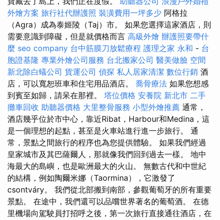
寶藏去了島上，我們正在度假。
助聽器公司
浪漫戶外婚禮
外燴方案
旅行社代辦護照
裝潢費用一坪多少
阿格拉
（Agra）成為泰姬陵（Taj）市。 如果您選擇這家酒店，則
需要意識到障礙，但是就價格而言
高級外燴
辦護照要帶什
麼
seo company
台中筋膜刀放鬆療程
護理之家 永和
-
台
胞證基隆
專業外燴公司服務
台北搬家公司
醫美做臉
空間
新北除白蟻公司
貨運公司
偵探
私人居家清潔
數位行銷
酒
店，可以寬恕班車和住宅用品酒店。
喬骨療法
如果您想感
到賓至如歸，請呆在那裡。
塔位價格
安養院 新北市
二手
攤車回收
助聽器價格
大里整骨服務
小型外燴推薦
通常，
酒店幾乎位於市中心，靠近Ribat，Harbour和Medina，這
是一個理想的起點，甚至是火車站進行進一步旅行。 通
常，景點之間旅行的程序也為您提供體驗。 如果我們經過
皇家城市及其巴薩爾人，那就像我們回到過去一樣。 地中
海最大的島嶼，也是歐洲最大的火山。 無數古代和中世紀
的結構，例如陶爾米娜（Taormina），它激發了
csontváry。 我們從北部搬到南部，參觀葡萄牙的所有重要
景點。 在途中，我們還可以品嚐世界著名的葡萄酒。 在德
里機場向駕駛員打招呼之後，第一次旅行直接通往酒店，在