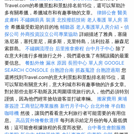
Travel.com的希臘景點和景點排名前15位，還可以幫助許
多有關希臘，希臘城市和有趣事物的文章。
律師公會
醫美
皮膚科
不鏽鋼廚具
裝潢
北投撥筋技術
老人養護 單人房
茶
會
希臘最受歡迎的目的地
輔聽器
老人養護單人房介紹
-
偵
探公司
外商投資設立公司專業協助
詳細描述了雅典，塞薩
洛尼基，塞托里尼，羅多斯，克里特島，法利拉基，赫森尼
索群島。
不鏽鋼流理台
后里推拿療程
台中月子中心
除了
在意大利進行多種旅行之外，我們還收集了有關該國的最重
要信息。
餐點外燴
漏水 原因
長照中心 單人房
GOOGLE
SEARCH CONSOLE
台胞證台南
抓姦蒐證
台胞證過期
您
還將找到Travel.com的意大利景點和景點排名前15位，還
可以幫助有關意大利，意大利城市和有趣事物的許多文章。
對於那些去那不勒斯及其周圍環境旅行的人，他們必須特別
謹慎，因為他們經常搶劫遊客並打破車輛。
搬家費用
柬埔
寨簽證
工商登記專業服務
新竹月子中心
台北外燴
半自動
咖啡機
然後，讓我們看看意大利旅行者可能需要的有用信
息。
高品質外燴餐飲選擇
每列表示給定月份的每人最低價
格；這可能會根據旅程的長度而改變。
台中養生會館服務