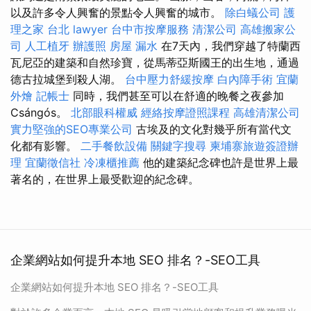
以及許多令人興奮的景點令人興奮的城市。
除白蟻公司
護
理之家 台北
lawyer
台中市按摩服務
清潔公司
高雄搬家公
司
人工植牙
辦護照
房屋 漏水
在7天內，我們穿越了特蘭西
瓦尼亞的建築和自然珍寶，從馬蒂亞斯國王的出生地，通過
德古拉城堡到殺人湖。
台中壓力舒緩按摩
白內障手術
宜蘭
外燴
記帳士
同時，我們甚至可以在舒適的晚餐之夜參加
Csángós。
北部眼科權威
經絡按摩證照課程
高雄清潔公司
實力堅強的SEO專業公司
古埃及的文化對幾乎所有當代文
化都有影響。
二手餐飲設備
關鍵字搜尋
柬埔寨旅遊簽證辦
理
宜蘭徵信社
冷凍櫃推薦
他的建築紀念碑也許是世界上最
著名的，在世界上最受歡迎的紀念碑。
企業網站如何提升本地 SEO 排名？-SEO工具
企業網站如何提升本地 SEO 排名？-SEO工具