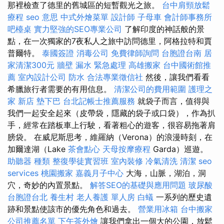
那裡檢查了德里的舊城區的短暫觀光之旅。
台中肩頸放鬆
療程
seo 意思
中式外燴菜單
設計師
子母車
會計師事務所
吧檯桌
實力堅強的SEO專業公司
了解印度的神話般的景
點，在一次獨家的7夜私人之旅中訪問德里，阿格拉特和賈
普爾特。
泰國簽證
消毒公司
免費律師詢問
台胞證台南
居
家清潔300元
牆壁 漏水 緊急處理
高雄搬家
台中國術館推
薦
室內設計公司
防水
合法專業徵信社
然後，讓我們看看
希臘旅行者需要的有用信息。
清潔公司的費用範圍
護理之
家 新店
墊下巴
台北記帳士推薦服務
就袋子而言，值得與
我們一起安全起來（皮帶袋，隱藏的袋子或口袋），作為扒
手，經常在踏板車上行駛，看著粗心的遊客，很容易拖著肩
膀袋。 在威尼斯思考，維羅納（Verona）的浪漫時刻，在
加爾達湖（Lake
茶會點心
天母按摩療程
Garda）巡遊。
助聽器 種類
整復學徒實習班
室內裝修
冷氣清洗
清潔
seo
services
桃園搬家
嘉義月子中心
大海，山脈，湖泊，洞
穴，奇妙的內置景點。
解答SEO的基礎與應用問題
玻尿酸
台胞證台北
養生村
老人養護 單人房
白蟻
一系列的歷史遺
跡和景點使該市的優先角色和過去。
營業用冰箱
台中搬家
公司推薦名單
下午茶外燴
讓我們拿出一個大的公園，放鬆