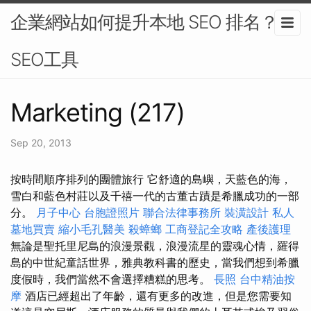
企業網站如何提升本地 SEO 排名？-
SEO工具
Marketing (217)
Sep 20, 2013
按時間順序排列的團體旅行 它舒適的島嶼，天藍色的海，
雪白和藍色村莊以及千禧一代的古董古蹟是希臘成功的一部
分。
月子中心
台胞證照片
聯合法律事務所
裝潢設計
私人
墓地買賣
縮小毛孔醫美
殺蟑螂
工商登記全攻略
產後護理
無論是聖托里尼島的浪漫景觀，浪漫流星的靈魂心情，羅得
島的中世紀童話世界，雅典教科書的歷史，當我們想到希臘
度假時，我們當然不會選擇糟糕的思考。
長照
台中精油按
摩
酒店已經超出了年齡，還有更多的改進，但是您需要知