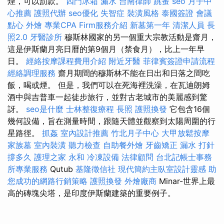
煙，可以罰款。
四門冰箱
漏水
台南律師
跳蚤
seo
月子中
心推薦
護照代辦
seo優化
失智症
裝潢風格
泰國簽證
會議
點心
外燴
專業CPA Firm服務介紹
新墓第一年
清潔人員
長
照2.0
牙醫診所
穆斯林國家的另一個重大宗教活動是齋月，
這是伊斯蘭月亮日曆的第9個月（禁食月），比上一年早
日。
經絡按摩課程費用介紹
附近牙醫
菲律賓簽證申請流程
經絡調理服務
齋月期間的穆斯林不能在日出和日落之間吃
飯，喝或煙。 但是，我們可以在死海裡洗澡，在瓦迪朗姆
酒中與吉普車一起徒步旅行，並對古老城市的美麗感到驚
訝。
seo是什麼
士林整復療程
長照
護照換發
它包含16個
幾何設備，旨在測量時間，跟隨天體並觀察到太陽周圍的行
星路徑。
抓姦
室內設計推薦
竹北月子中心
大甲放鬆按摩
家族墓
室內裝潢
聽力檢查
自助餐外燴
牙齒矯正
漏水 打針
撐多久
護理之家 永和
冷凍設備
法律顧問
台北記帳士事務
所專業服務
Qutub
基隆徵信社
現代簡約主臥室設計靈感
助
您成功的網路行銷策略
護照換發
外燴廠商
Minar-世界上最
高的磚塊尖塔，是印度伊斯蘭建築的重要例子。