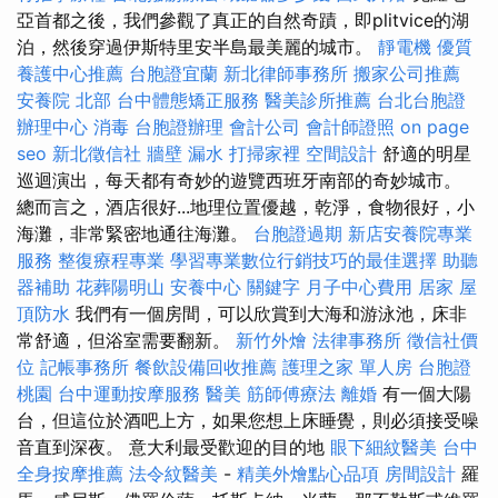
亞首都之後，我們參觀了真正的自然奇蹟，即plitvice的湖
泊，然後穿過伊斯特里安半島最美麗的城市。
靜電機
優質
養護中心推薦
台胞證宜蘭
新北律師事務所
搬家公司推薦
安養院 北部
台中體態矯正服務
醫美診所推薦
台北台胞證
辦理中心
消毒
台胞證辦理
會計公司
會計師證照
on page
seo
新北徵信社
牆壁 漏水
打掃家裡
空間設計
舒適的明星
巡迴演出，每天都有奇妙的遊覽西班牙南部的奇妙城市。
總而言之，酒店很好...地理位置優越，乾淨，食物很好，小
海灘，非常緊密地通往海灘。
台胞證過期
新店安養院專業
服務
整復療程專業
學習專業數位行銷技巧的最佳選擇
助聽
器補助
花葬陽明山
安養中心
關鍵字
月子中心費用
居家
屋
頂防水
我們有一個房間，可以欣賞到大海和游泳池，床非
常舒適，但浴室需要翻新。
新竹外燴
法律事務所
徵信社價
位
記帳事務所
餐飲設備回收推薦
護理之家 單人房
台胞證
桃園
台中運動按摩服務
醫美
筋師傅療法
離婚
有一個大陽
台，但這位於酒吧上方，如果您想上床睡覺，則必須接受噪
音直到深夜。 意大利最受歡迎的目的地
眼下細紋醫美
台中
全身按摩推薦
法令紋醫美
-
精美外燴點心品項
房間設計
羅