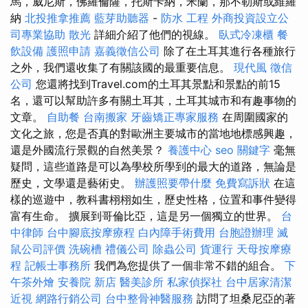
馬，威尼斯，佛羅倫薩，托斯卡納，米蘭，那不勒斯或維羅
納
北投推拿推薦
藍芽助聽器
-
防水 工程
外商投資設立公
司專業協助
散光
詳細介紹了他們的視線。
臥式冷凍櫃
餐
飲設備
護照申請
嘉義徵信公司
除了在土耳其進行各種旅行
之外，我們還收集了有關該國的最重要信息。
現代風
徵信
公司
您還將找到Travel.com的土耳其景點和景點的前15
名，還可以幫助許多有關土耳其，土耳其城市和有趣事物的
文章。
自助餐
台南搬家
牙齒矯正專家服務
在周圍國家的
文化之旅，您是否真的對歐洲主要城市的當地地標感興趣，
還是外國流行景觀的自然美景？
養護中心
seo 關鍵字
毫無
疑問，這些道路是可以為學校所學到的最大的道路，無論是
歷史，文學還是藝術史。
辦護照要帶什麼
免費寫訴狀
在這
樣的巡遊中，教科書栩栩如生，歷史性格，位置和事件變得
富有生命。 擴展到哥倫比亞，這是另一個獨立的世界。
台
中律師
台中腳底按摩療程
白內障手術費用
台胞證辦理
滅
鼠公司評價
洗碗槽
禮儀公司
除蟲公司
貨運行
天母按摩療
程
記帳士事務所
我們為您提供了一個非常不錯的組合。
下
午茶外燴
安養院 新店
醫美診所
私家偵探社
台中居家清潔
近視
網路行銷公司
台中整骨神醫服務
訪問了坦桑尼亞的著