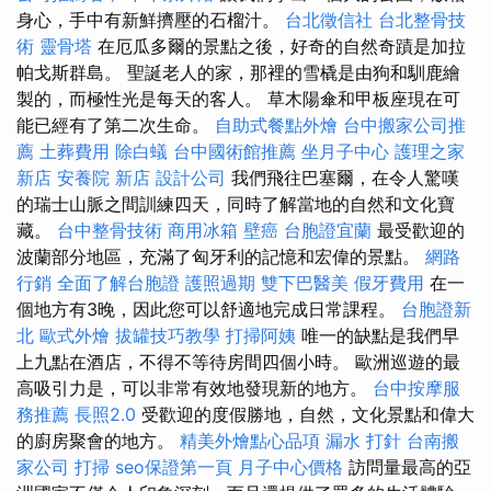
身心，手中有新鮮擠壓的石榴汁。
台北徵信社
台北整骨技
術
靈骨塔
在厄瓜多爾的景點之後，好奇的自然奇蹟是加拉
帕戈斯群島。 聖誕老人的家，那裡的雪橇是由狗和馴鹿繪
製的，而極性光是每天的客人。 草木陽傘和甲板座現在可
能已經有了第二次生命。
自助式餐點外燴
台中搬家公司推
薦
土葬費用
除白蟻
台中國術館推薦
坐月子中心
護理之家
新店
安養院 新店
設計公司
我們飛往巴塞爾，在令人驚嘆
的瑞士山脈之間訓練四天，同時了解當地的自然和文化寶
藏。
台中整骨技術
商用冰箱
壁癌
台胞證宜蘭
最受歡迎的
波蘭部分地區，充滿了匈牙利的記憶和宏偉的景點。
網路
行銷
全面了解台胞證
護照過期
雙下巴醫美
假牙費用
在一
個地方有3晚，因此您可以舒適地完成日常課程。
台胞證新
北
歐式外燴
拔罐技巧教學
打掃阿姨
唯一的缺點是我們早
上九點在酒店，不得不等待房間四個小時。 歐洲巡遊的最
高吸引力是，可以非常有效地發現新的地方。
台中按摩服
務推薦
長照2.0
受歡迎的度假勝地，自然，文化景點和偉大
的廚房聚會的地方。
精美外燴點心品項
漏水 打針
台南搬
家公司
打掃
seo保證第一頁
月子中心價格
訪問量最高的亞