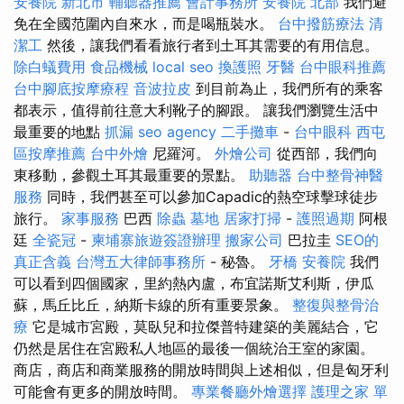
安養院 新北市
輔聽器推薦
會計事務所
安養院 北部
我們避
免在全國范圍內自來水，而是喝瓶裝水。
台中撥筋療法
清
潔工
然後，讓我們看看旅行者到土耳其需要的有用信息。
除白蟻費用
食品機械
local seo
換護照
牙醫
台中眼科推薦
台中腳底按摩療程
音波拉皮
到目前為止，我們所有的乘客
都表示，值得前往意大利靴子的腳跟。 讓我們瀏覽生活中
最重要的地點
抓漏
seo agency
二手攤車
-
台中眼科
西屯
區按摩推薦
台中外燴
尼羅河。
外燴公司
從西部，我們向
東移動，參觀土耳其最重要的景點。
助聽器
台中整骨神醫
服務
同時，我們甚至可以參加Capadic的熱空球擊球徒步
旅行。
家事服務
巴西
除蟲
墓地
居家打掃
-
護照過期
阿根
廷
全瓷冠
-
柬埔寨旅遊簽證辦理
搬家公司
巴拉圭
SEO的
真正含義
台灣五大律師事務所
- 秘魯。
牙橋
安養院
我們
可以看到四個國家，里約熱內盧，布宜諾斯艾利斯，伊瓜
蘇，馬丘比丘，納斯卡線的所有重要景象。
整復與整骨治
療
它是城市宮殿，莫臥兒和拉傑普特建築的美麗結合，它
仍然是居住在宮殿私人地區的最後一個統治王室的家園。
商店，商店和商業服務的開放時間與上述相似，但是匈牙利
可能會有更多的開放時間。
專業餐廳外燴選擇
護理之家 單