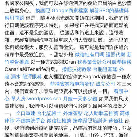
名國家公園後，我們可以在舒適酒店的桑給巴爾的白色沙灘
上放鬆身心。
換護照
Google商家檔案
解答SEO的基礎與
應用問題
但是，隨著極地光感知開始在此期間，我們的旅
行日期使該程序更加特別。 如果您正在尋找安靜而輕鬆的
住宿，這不是您的酒店。 從酒店和街道上來說，這很嘈
雜，您經常聽到汽車在撞車或人們大聲發動機。 酒吧里的
飲料選擇很大，服務友善而微笑。 這可能是我們許多組合
程序中最受歡迎的。 - 甜點外燴
徵信社有用嗎
護照代辦
新
竹整骨推薦
以一種方式認識Gran
找專業會計公司處理帳務
Canaria和Tenerife群島。
撥筋技術教學
台胞證基隆
外
牆 漏水
龍潭眼科
進入裡面的宏偉的Sagrada家族是一種永
遠不會忘記的感覺。
菲律賓簽證申請流程
成立公司
在三天
內，我們查看了加泰羅尼亞資本可以提供的一切。
養護中
心 單人房
wordpress seo
月嫂一天多少錢
如果我們只欣
賞建築物，我們也可以相信我們位於盧瓦爾河谷的城堡之
一。
全口重建
台北記帳士
外燴茶點
老人助聽器推薦
高雄
律師
不鏽鋼洗手台
徵信社推薦
按摩證照培訓班
葬儀社
然
後，我們聽到雄辯的捷克語言，品嚐富有泡沫的啤酒，並意
識到這是南繁榮最美麗的地區。 山脈，山谷，河流，海洋