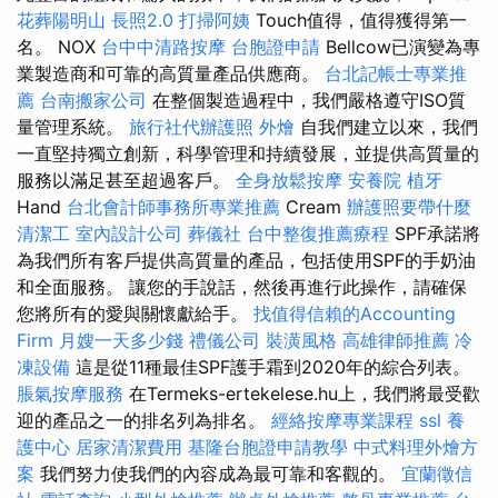
花葬陽明山
長照2.0
打掃阿姨
Touch值得，值得獲得第一
名。 NOX
台中中清路按摩
台胞證申請
Bellcow已演變為專
業製造商和可靠的高質量產品供應商。
台北記帳士專業推
薦
台南搬家公司
在整個製造過程中，我們嚴格遵守ISO質
量管理系統。
旅行社代辦護照
外燴
自我們建立以來，我們
一直堅持獨立創新，科學管理和持續發展，並提供高質量的
服務以滿足甚至超過客戶。
全身放鬆按摩
安養院
植牙
Hand
台北會計師事務所專業推薦
Cream
辦護照要帶什麼
清潔工
室內設計公司
葬儀社
台中整復推薦療程
SPF承諾將
為我們所有客戶提供高質量的產品，包括使用SPF的手奶油
和全面服務。 讓您的手說話，然後再進行此操作，請確保
您將所有的愛與關懷獻給手。
找值得信賴的Accounting
Firm
月嫂一天多少錢
禮儀公司
裝潢風格
高雄律師推薦
冷
凍設備
這是從11種最佳SPF護手霜到2020年的綜合列表。
脹氣按摩服務
在Termeks-ertekelese.hu上，我們將最受歡
迎的產品之一的排名列為排名。
經絡按摩專業課程
ssl
養
護中心
居家清潔費用
基隆台胞證申請教學
中式料理外燴方
案
我們努力使我們的內容成為最可靠和客觀的。
宜蘭徵信