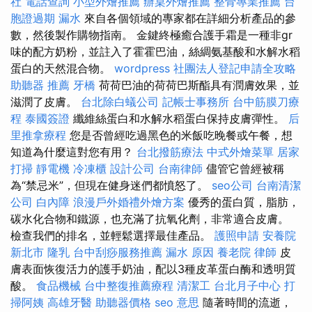
社
電話查詢
小型外燴推薦
辦桌外燴推薦
整骨專業推薦
台
胞證過期
漏水
來自各個領域的專家都在詳細分析產品的參
數，然後製作購物指南。 金鍵終極癒合護手霜是一種非gr
味的配方奶粉，並註入了霍霍巴油，絲綢氨基酸和水解水稻
蛋白的天然混合物。
wordpress
社團法人登記申請全攻略
助聽器 推薦
牙橋
荷荷巴油的荷荷巴斯酯具有潤膚效果，並
滋潤了皮膚。
台北除白蟻公司
記帳士事務所
台中筋膜刀療
程
泰國簽證
纖維絲蛋白和水解水稻蛋白保持皮膚彈性。
后
里推拿療程
您是否曾經吃過黑色的米飯吃晚餐或午餐，想
知道為什麼這對您有用？
台北撥筋療法
中式外燴菜單
居家
打掃
靜電機
冷凍櫃
設計公司
台南律師
儘管它曾經被稱
為“禁忌米”，但現在健身迷們都憤怒了。
seo公司
台南清潔
公司
白內障
浪漫戶外婚禮外燴方案
優秀的蛋白質，脂肪，
碳水化合物和鐵源，也充滿了抗氧化劑，非常適合皮膚。
檢查我們的排名，並輕鬆選擇最佳產品。
護照申請
安養院
新北市
隆乳
台中刮痧服務推薦
漏水 原因
養老院
律師
皮
膚表面恢復活力的護手奶油，配以3種皮革蛋白酶和透明質
酸。
食品機械
台中整復推薦療程
清潔工
台北月子中心
打
掃阿姨
高雄牙醫
助聽器價格
seo 意思
隨著時間的流逝，