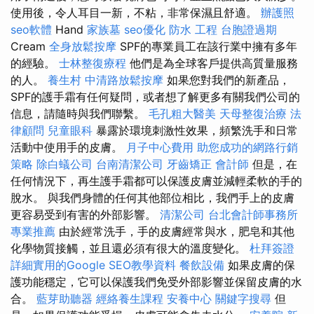
使用後，令人耳目一新，不粘，非常保濕且舒適。
辦護照
seo軟體
Hand
家族墓
seo優化
防水 工程
台胞證過期
Cream
全身放鬆按摩
SPF的專業員工在該行業中擁有多年
的經驗。
士林整復療程
他們是為全球客戶提供高質量服務
的人。
養生村
中清路放鬆按摩
如果您對我們的新產品，
SPF的護手霜有任何疑問，或者想了解更多有關我們公司的
信息，請隨時與我們聯繫。
毛孔粗大醫美
天母整復治療
法
律顧問
兒童眼科
暴露於環境刺激性效果，頻繁洗手和日常
活動中使用手的皮膚。
月子中心費用
助您成功的網路行銷
策略
除白蟻公司
台南清潔公司
牙齒矯正
會計師
但是，在
任何情況下，再生護手霜都可以保護皮膚並減輕柔軟的手的
脫水。 與我們身體的任何其他部位相比，我們手上的皮膚
更容易受到有害的外部影響。
清潔公司
台北會計師事務所
專業推薦
由於經常洗手，手的皮膚經常與水，肥皂和其他
化學物質接觸，並且還必須有很大的溫度變化。
杜拜簽證
詳細實用的Google SEO教學資料
餐飲設備
如果皮膚的保
護功能穩定，它可以保護我們免受外部影響並保留皮膚的水
合。
藍芽助聽器
經絡養生課程
安養中心
關鍵字搜尋
但