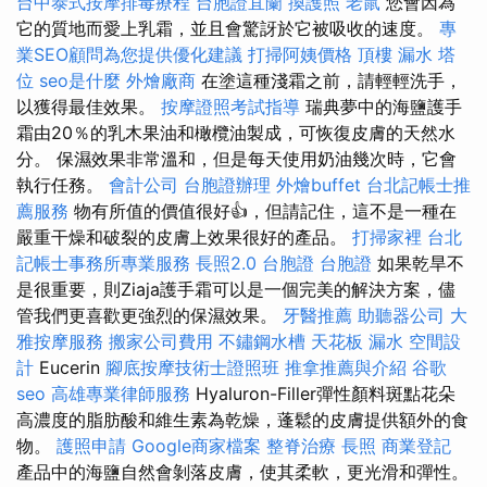
台中泰式按摩排毒療程
台胞證宜蘭
換護照
老鼠
您會因為
它的質地而愛上乳霜，並且會驚訝於它被吸收的速度。
專
業SEO顧問為您提供優化建議
打掃阿姨價格
頂樓 漏水
塔
位
seo是什麼
外燴廠商
在塗這種淺霜之前，請輕輕洗手，
以獲得最佳效果。
按摩證照考試指導
瑞典夢中的海鹽護手
霜由20％的乳木果油和橄欖油製成，可恢復皮膚的天然水
分。 保濕效果非常溫和，但是每天使用奶油幾次時，它會
執行任務。
會計公司
台胞證辦理
外燴buffet
台北記帳士推
薦服務
物有所值的價值很好👍，但請記住，這不是一種在
嚴重干燥和破裂的皮膚上效果很好的產品。
打掃家裡
台北
記帳士事務所專業服務
長照2.0
台胞證
台胞證
如果乾旱不
是很重要，則Ziaja護手霜可以是一個完美的解決方案，儘
管我們更喜歡更強烈的保濕效果。
牙醫推薦
助聽器公司
大
雅按摩服務
搬家公司費用
不鏽鋼水槽
天花板 漏水
空間設
計
Eucerin
腳底按摩技術士證照班
推拿推薦與介紹
谷歌
seo
高雄專業律師服務
Hyaluron-Filler彈性顏料斑點花朵
高濃度的脂肪酸和維生素為乾燥，蓬鬆的皮膚提供額外的食
物。
護照申請
Google商家檔案
整脊治療
長照
商業登記
產品中的海鹽自然會剝落皮膚，使其柔軟，更光滑和彈性。