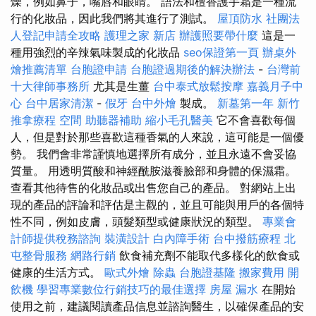
燥，例如鼻子，嘴唇和眼睛。 語法和檀香護手霜是一種流
行的化妝品，因此我們將其進行了測試。
屋頂防水
社團法
人登記申請全攻略
護理之家 新店
辦護照要帶什麼
這是一
種用強烈的辛辣氣味製成的化妝品
seo保證第一頁
辦桌外
燴推薦清單
台胞證申請
台胞證過期後的解決辦法
-
台灣前
十大律師事務所
尤其是生薑
台中泰式放鬆按摩
嘉義月子中
心
台中居家清潔
-
假牙
台中外燴
製成。
新墓第一年
新竹
推拿療程
空間
助聽器補助
縮小毛孔醫美
它不會喜歡每個
人，但是對於那些喜歡這種香氣的人來說，這可能是一個優
勢。 我們會非常謹慎地選擇所有成分，並且永遠不會妥協
質量。 用透明質酸和神經酰胺滋養臉部和身體的保濕霜。
查看其他待售的化妝品或出售您自己的產品。 對網站上出
現的產品的評論和評估是主觀的，並且可能與用戶的各個特
性不同，例如皮膚，頭髮類型或健康狀況的類型。
專業會
計師提供稅務諮詢
裝潢設計
白內障手術
台中撥筋療程
北
屯整骨服務
網路行銷
飲食補充劑不能取代多樣化的飲食或
健康的生活方式。
歐式外燴
除蟲
台胞證基隆
搬家費用
開
飲機
學習專業數位行銷技巧的最佳選擇
房屋 漏水
在開始
使用之前，建議閱讀產品信息並諮詢醫生，以確保產品的安