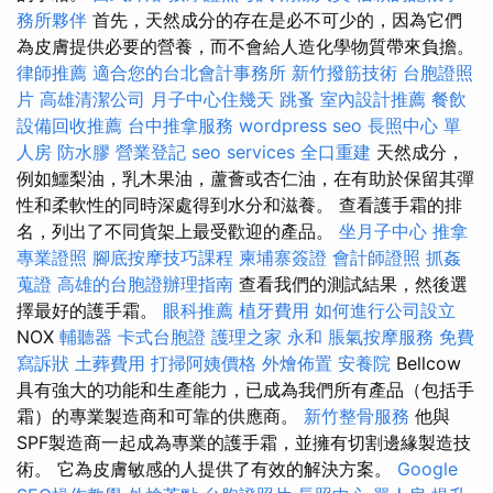
務所夥伴
首先，天然成分的存在是必不可少的，因為它們
為皮膚提供必要的營養，而不會給人造化學物質帶來負擔。
律師推薦
適合您的台北會計事務所
新竹撥筋技術
台胞證照
片
高雄清潔公司
月子中心住幾天
跳蚤
室內設計推薦
餐飲
設備回收推薦
台中推拿服務
wordpress seo
長照中心 單
人房
防水膠
營業登記
seo services
全口重建
天然成分，
例如鱷梨油，乳木果油，蘆薈或杏仁油，在有助於保留其彈
性和柔軟性的同時深處得到水分和滋養。 查看護手霜的排
名，列出了不同貨架上最受歡迎的產品。
坐月子中心
推拿
專業證照
腳底按摩技巧課程
柬埔寨簽證
會計師證照
抓姦
蒐證
高雄的台胞證辦理指南
查看我們的測試結果，然後選
擇最好的護手霜。
眼科推薦
植牙費用
如何進行公司設立
NOX
輔聽器
卡式台胞證
護理之家 永和
脹氣按摩服務
免費
寫訴狀
土葬費用
打掃阿姨價格
外燴佈置
安養院
Bellcow
具有強大的功能和生產能力，已成為我們所有產品（包括手
霜）的專業製造商和可靠的供應商。
新竹整骨服務
他與
SPF製造商一起成為專業的護手霜，並擁有切割邊緣製造技
術。 它為皮膚敏感的人提供了有效的解決方案。
Google