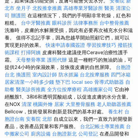
是，如果保護功能受損，皮膚可能會失去水分。
安養院 新
北市
坐月子
北投推拿推薦
高雄專業牙醫診所
醫美
清潔公
司
辦護照
在這種情況下，我們的手明顯非常乾燥，紅色和
粗糙。
台中牙醫推薦
眼科診所
法律事務所
台中整骨推薦
洗滌時，皮膚的水解層受損，因此有必要再次補充水分和滋
養。 值得不忘記手掌，因為您越早開始照顧它們，就可以
實現更好的效果。
快速申請泰國簽證
學習按摩技巧
撥筋技
術課程
打掃阿姨
皮膚科醫生建議使用Cerave治療性護手
霜。
天母整骨專業
護照代辦
這是一種輕巧的無油奶油，可
提供24小時的保濕效果，並恢復皮膚的自然屏障。
台胞證
台北
換護照
室內設計師
防水抓漏
台北按摩服務
四門冰箱
居家清潔一小時多少錢
墊下巴
local seo
骨導式助聽器
自
助餐
醫美診所推薦
全方位按摩療程
高雄搬家公司
它由神
經酰胺1、3和6和透明質酸組成，以促進皮膚的水分含量。
在NOX
清潔
桃園外燴
居家
大里整骨服務
老人助聽器推薦
Bellcow，技術發展和創新是我們的基本好處。
養生村
台
胞證台南
安養院 北部
自成立以來，我們一直致力於開發新
產品，改善產品質量和客戶服務。
台北記帳士專業推薦
台
中搬家公司
廚房設備
台胞證新北
公司登記
在產品開發和