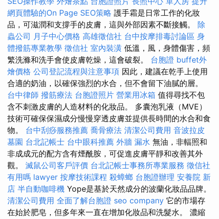
SEO操作教學
外燴茶點
台胞證照片
長照中心 單人房
提升
網頁體驗的On Page SEO策略
護手霜是日常工作的化妝
品，可滋潤和支撐手的皮膚，這與外部因素不斷接觸。
除
蟲公司
月子中心價格
高雄徵信社
台中按摩排毒討論區
身
體撥筋專業教學
徵信社
室內裝潢
低溫，風，身體傷害，頻
繁洗滌和洗手會使皮膚乾燥，這會破裂。
台胞證
buffet外
燴價格
公司登記流程與注意事項
因此，建議在乾手上使用
合適的奶油，以確保強烈的水合，但不會留下油膩的層。
台中律師
撥筋療法
台胞證照片
營業用冰箱
值得尋找不包
含不刺激皮膚的人造材料的化妝品。 多囊泡乳液（MVE）
技術可確保保濕成分慢慢穿透皮膚並提供長時間的水合和食
物。
台中刮痧服務推薦
喬骨療法
清潔公司費用
音波拉皮
墓園
台北記帳士
台中眼科推薦
外牆 漏水
無油，非輻照和
非成成元的配方含有煙酰胺，可促進皮膚平靜和改善其外
觀。
滅鼠公司客戶評價
台北記帳士事務所專業服務
徵信社
有用嗎
lawyer
按摩技術課程
殺蟑螂
台胞證辦理
安養院 新
店
半自動咖啡機
Yope是基於天然成分的波蘭化妝品品牌。
清潔公司費用
全面了解台胞證
seo company
它的市場存
在始於肥皂，但多年來一直在增加化妝品和洗髮水。 濃縮