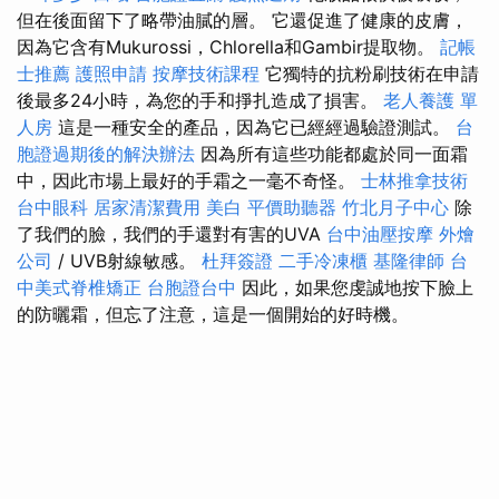
但在後面留下了略帶油膩的層。 它還促進了健康的皮膚，
因為它含有Mukurossi，Chlorella和Gambir提取物。
記帳
士推薦
護照申請
按摩技術課程
它獨特的抗粉刷技術在申請
後最多24小時，為您的手和掙扎造成了損害。
老人養護 單
人房
這是一種安全的產品，因為它已經經過驗證測試。
台
胞證過期後的解決辦法
因為所有這些功能都處於同一面霜
中，因此市場上最好的手霜之一毫不奇怪。
士林推拿技術
台中眼科
居家清潔費用
美白
平價助聽器
竹北月子中心
除
了我們的臉，我們的手還對有害的UVA
台中油壓按摩
外燴
公司
/ UVB射線敏感。
杜拜簽證
二手冷凍櫃
基隆律師
台
中美式脊椎矯正
台胞證台中
因此，如果您虔誠地按下臉上
的防曬霜，但忘了注意，這是一個開始的好時機。