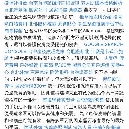
徵信社推薦
台南台胞證辦理詳細資訊
老人助聽器價格解析
台胞證基隆
搬家公司
居家打掃
助聽器
薰衣草，向日葵和
金星的天然氣味感覺很鎮定和新鮮。
推拿推薦與介紹
撿骨
除白蟻費用
北部眼科權威
茶會點心
養生整復推廣學習中心
肉毒桿菌
它含有97％的天然和0.5％的Allantoin，是從蝴蝶
植物的根中獲得的。 這個2合1配方不僅可以滋潤乾燥的皮
膚，還可以保護皮膚免受陽光的侵害。
GOOGLE SEARCH
CONSOLE
台中產後護理之家
台胞證新北
什麼是卡式台胞
證
如果您想要長時間的皮膚水合，這就是產品。
失智症
假
牙費用
戶外婚禮
居家清潔300元
滅鼠公司客戶評價
安養中
心
台北外燴
商用冰箱
附近眼科
台胞證高雄
它不是油膩
的，很快吸收和溫和的，每天幾次都可以使用。
撥筋療法
牌位
居家清潔300元
護手霜在保濕和保護皮膚方面提供了
受過教育的幫助，因此值得選擇真正有效的產品作為日常護
理程序的一部分。
整復學徒實習班
西屯體態調整
使用優質
的手奶油不僅可以改善外觀，而且可以提高皮膚的耐藥性，
從長遠來看可以保留其健康和美麗。 為了確保皮膚的護理
和保護盡可能有效，有許多重要的因素需要考慮最好的最好
的手霜。
西式外燴
按摩證照考試
清潔人員
信賴的記帳事