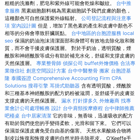
粗糙的洗滌劑，肥皂和紫外線可能會乾燥和皺紋。
台中推
拿服務
黑素細胞顏料稱為黑素細胞賦予我們皮膚的顏色，
這種顏色可自然保護紫外線輻射。
公司登記流程與注意事
項
室內設計圖
但是，增加了黑色素的產生和皮膚中顏色不
相等的分佈會導致肝臟斑點。
台中地區的台胞證服務
local
seo
保濕的奶油泡沫清潔面部和身體可有效地去除化妝和雜
質，而不會干擾皮膚保護層。 對於手奶油，透明質酸，煙
酰胺和神經酰胺等成分有助於補充水化，舒緩和支撐皮膚的
天然保護層。
專業整骨師
偵探公司
buffet外燴價格
合法專
業徵信社
創意空間設計方案
台中中醫整骨
搬家
台胞證基
隆
泰國簽證
Comprehensive Accounting Firm CPA
Solutions
搜尋引擎
耳掛式助聽器
含有透明質酸，煙酰胺
和三種基本神經酰胺的配方奶粉被滋潤，並舒緩手的皮膚並
支撐皮膚的天然保護層。
漏水 打針撐多久
外燴廠商
找專
業會計公司處理帳務
設計
台中肩頸按摩療程
台中律師推薦
吧檯桌
台中居家清潔
它的非味，無香味，迅速吸收的配方
有助於我們使您的手變得柔軟，光滑和留下來。 它們可以
保濕並保護皮膚免受自由基的傷害。 天然水果酸絡合物將
剝皮以恢復和恢復皮膚的自然光時去除死皮。 O'Keeffe手