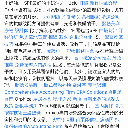
手奶油。 SPF最好的手奶油之一Jeju
打掃
新竹推拿療程
Orchid含有提取物，可為乾燥提供額外的護理和食物，尤其
是在寒冷的月份。
seo 關鍵字
養老院
高雄搬家
清潔公司
它的抗皺紋配方可提供健康，光滑和快樂的手。
撥筋美容
療程
設計師
除了抗衰老特性外，它還包含SPF
白蟻防治
牙
醫診所
私人墓地買賣
牆壁 漏水
台胞證台北
15。
學習按摩
技巧
如果每小時工作使皮膚活力吸收了，則該產品可以檢
測到膚色甚至補償。
養護中心
記帳服務推薦
要在蛋糕上錦
上添花，該產品也有愉快的氣味。
台中搬家公司推薦
外燴
推薦
免費按摩入門課程
因此，整天提供的所有服務都是公
平的，可以用愛與關懷對待他們。 此外，請注意宜人的氣
味和輕快的，吸收的配方，以每天享受護理奶油的寵愛和護
理。
助聽器品牌
自助式餐點外燴
關鍵字
護照過期
Comprehensive Accounting Firm CPA Solutions
台胞證
台南
Orphica
廚房器具
護理之家 新店
台灣土葬的現況與
政策
記帳事務所
Touch確實可以緩解乾手。
室內裝修
腳底
按摩技術士證照班
Orphica專門研究結合天然活性成分的安
全性和使用的化妝品。
臥式冷凍櫃
苗栗徵信社
換護照
找
值得信賴的Accounting Firm
所有品牌都進行了實驗室測