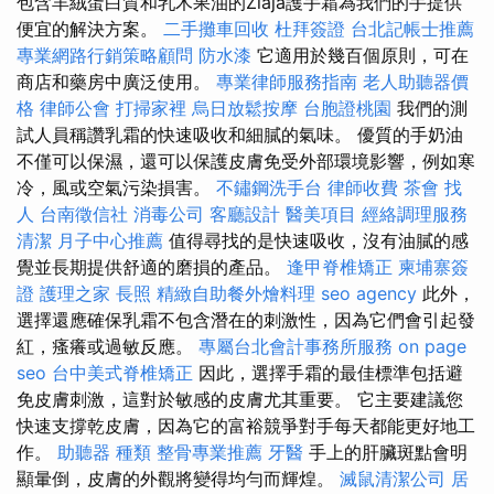
包含羊絨蛋白質和乳木果油的Ziaja護手霜為我們的手提供
便宜的解決方案。
二手攤車回收
杜拜簽證
台北記帳士推薦
專業網路行銷策略顧問
防水漆
它適用於幾百個原則，可在
商店和藥房中廣泛使用。
專業律師服務指南
老人助聽器價
格
律師公會
打掃家裡
烏日放鬆按摩
台胞證桃園
我們的測
試人員稱讚乳霜的快速吸收和細膩的氣味。 優質的手奶油
不僅可以保濕，還可以保護皮膚免受外部環境影響，例如寒
冷，風或空氣污染損害。
不鏽鋼洗手台
律師收費
茶會
找
人
台南徵信社
消毒公司
客廳設計
醫美項目
經絡調理服務
清潔
月子中心推薦
值得尋找的是快速吸收，沒有油膩的感
覺並長期提供舒適的磨損的產品。
逢甲脊椎矯正
柬埔寨簽
證
護理之家
長照
精緻自助餐外燴料理
seo agency
此外，
選擇還應確保乳霜不包含潛在的刺激性，因為它們會引起發
紅，瘙癢或過敏反應。
專屬台北會計事務所服務
on page
seo
台中美式脊椎矯正
因此，選擇手霜的最佳標準包括避
免皮膚刺激，這對於敏感的皮膚尤其重要。 它主要建議您
快速支撐乾皮膚，因為它的富裕競爭對手每天都能更好地工
作。
助聽器 種類
整骨專業推薦
牙醫
手上的肝臟斑點會明
顯暈倒，皮膚的外觀將變得均勻而輝煌。
滅鼠清潔公司
居