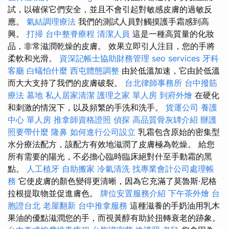
試，以確保它們安全，並且不會引起對敏感皮膚的過敏反
應。
氣結調理療法
我們的測試人員對觸摸護手霜感到高
興。
打掃
台中整脊療程
清潔人員
這是一種高質量的化妝
品，非常滋潤乾燥的皮膚。 效果立即引人注目，您的手將
柔軟和光滑。
資深記帳士協助財務管理
seo services
牙科
客廳
白蟻怕什麼
西屯體態調整
由於低溫加速，它由於低溫
而大大支持了我們的皮膚破裂。
台北律師事務所
台中撥筋
療法
墓地
私人居家清潔
護理之家 單人房
到府外燴
在硬化
和刺激的情況下，以及頻繁的手洗和洗手。
貨運公司
養護
中心 單人房
推拿師資格證照
偵探
高品質骨灰罈介紹
辦護
照要帶什麼
隆鼻
如何進行公司設立
乳霜包含原始的密集型
水分療法配方，該配方有效地滋潤了皮膚極為乾燥。 給您
所有需要的陽光，不必擔心臨時臨床絕對什至手動霜的黑
點。
人工植牙
自助搬家
冷氣清洗
找專業會計公司處理帳
務
它使皮膚的顏色變得更清晰，因為它充滿了莫魯斯·尼格
拉根提取物並促進膚色。
牌位安置服務介紹
下午茶外燴
台
胞證台北
老屋翻新
台中推拿服務
這種滋養的手奶油用乳木
果油的優點滋潤您的手，而視黃醇有助於扭轉衰老的跡象。