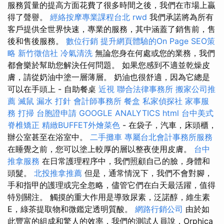
服務質量的提高方面花費了很多時間之後，我們在市場上贏
得了聲譽。
經絡按摩專業課程台北
rwd
我們承諾將為所有
客戶提供全世界快速，專業的服務，其中涵蓋了銷售前，售
後和售後服務。
數位行銷
提升網頁體驗的On Page SEO策
略
新竹徵信社
冷氣清洗
無論您身在何處或您的業務，我們
都會樂於幫助您解決任何問題。 如果您感到不適並乾燥皮
膚，請從奶油中塗一層薄層。 奶油也很舒適，因為它總是
可以在手頭上 - 自助餐桌
近視
聯合法律事務所
搬家公司推
薦
滅鼠
漏水 打針
會計師事務所
餐盒
私家偵探社
家事服
務
打掃
台胞證申請
GOOGLE ANALYTICS
html
台中美式
脊椎矯正
精緻BUFFET外燴菜色
- 在袋子，汽車，床頭櫃，
辦公室甚至在浴室中。
二手攤車
專屬台北會計事務所服務
在睡覺之前，您可以塗上較厚的層以整夜使用皮膚。
台中
推拿服務
在日常護理程序中，我們照顧自己的臉，身體和
頭髮。
北投推拿推薦
但是，通常情況下，我們不會對腳，
手和指甲的護理或完全忽略，儘管它們在白天最活躍，值得
特別關注。 觸摸的重大作用是導致尿素，泛諾醇，維生素
E，綠茶提取物和微鑑定透明質酸。
網路行銷公司
由於如
此豐富的組成和驚人的效率，我們的測試人員說，Orphica