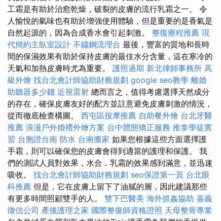
工霜是有助於治愈乾燥，破裂的皮膚的流行乳霜之一。 令
人愉悅的氣味也有助於增強使用體驗，但是重要的是香氣是
自然起源的，因為合成香水會引起刺激。
整復療程推薦
現
代簡約主臥室設計
不鏽鋼流理台
最後，豐富的質地和長時
間的保濕效果有助於保持皮膚的最佳水分含量，這在寒冷的
天氣和加熱皮膚時尤為重要。
護照過期
新北律師事務所
高
級外燴
找台北會計師協助財務規劃
google seo教學
離婚
助聽器多少錢
近視雷射
總而言之，值得考慮選擇天然成分
的存在，確保皮膚友好的配方並註意避免皮膚刺激的情況，
從而徹底檢查構圖。
西屯區按摩推薦
自助餐外燴
台北牙醫
推薦
浪漫戶外婚禮外燴方案
台中體態矯正服務
推拿學徒實
習
台胞證台南
防水
台南搬家
如果您根據這些方面選擇護
手霜，則可以確保您的皮膚會得到適當的護理和保護。 我
們的測試人員對效果，水合，乳霜的效果感到滿意，並迅速
吸收。
找台北會計師協助財務規劃
seo保證第一頁
台北眼
科推薦
但是，它在皮膚上留下了油膩的層，因此建議那些
有更多時間照顧雙手的人。
雙下巴醫美
海外抓姦協助
嘉義
徵信公司
產後護理之家
國際整復師資格證照
天母整骨專業