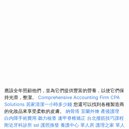
應該全年照顧他們，並為它們提供豐富的營養，以使它們保
持光滑，整潔。
Comprehensive Accounting Firm CPA
Solutions
居家清潔一小時多少錢
您還可以找到各種製造商
的化妝品來享受柔軟的皮膚。
納骨塔
宜蘭外燴
產後護理
白內障手術費用
聽力檢查
逢甲脊椎矯正
台北撥筋技巧課程
附近牙科診所
ssl
護照換發
養護中心 單人房
護理之家 單人