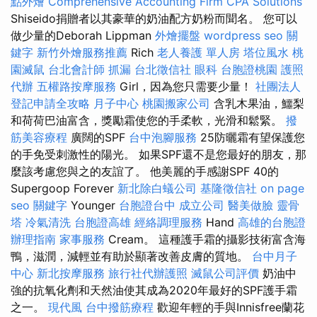
點外燴
Comprehensive Accounting Firm CPA Solutions
Shiseido捐贈者以其豪華的奶油​​配方奶粉而聞名。 您可以
做少量的Deborah Lippman
外燴擺盤
wordpress
seo 關
鍵字
新竹外燴服務推薦
Rich
老人養護 單人房
塔位風水
桃
園滅鼠
台北會計師
抓漏
台北徵信社
眼科
台胞證桃園
護照
代辦
五權路按摩服務
Girl，因為您只需要少量！
社團法人
登記申請全攻略
月子中心
桃園搬家公司
含乳木果油，鱷梨
和荷荷巴油富含，獎勵霜使您的手柔軟，光滑和鬆緊。
撥
筋美容療程
廣闊的SPF
台中泡腳服務
25防曬霜有望保護您
的手免受刺激性的陽光。 如果SPF還不是您最好的朋友，那
麼該考慮您與之的友誼了。 他美麗的手感謝SPF 40的
Supergoop Forever
新北除白蟻公司
基隆徵信社
on page
seo
關鍵字
Younger
台胞證台中
成立公司
醫美做臉
靈骨
塔
冷氣清洗
台胞證高雄
經絡調理服務
Hand
高雄的台胞證
辦理指南
家事服務
Cream。 這種護手霜的攝影技術富含海
鴨，滋潤，減輕並有助於顯著改善皮膚的質地。
台中月子
中心
新北按摩服務
旅行社代辦護照
滅鼠公司評價
奶油中
強的抗氧化劑和天然油使其成為2020年最好的SPF護手霜
之一。
現代風
台中撥筋療程
歡迎年輕的手與Innisfree蘭花