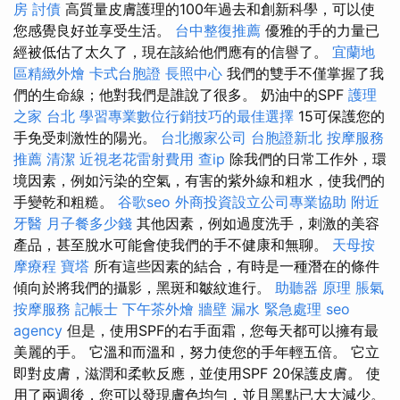
房
討債
高質量皮膚護理的100年過去和創新科學，可以使
您感覺良好並享受生活。
台中整復推薦
優雅的手的力量已
經被低估了太久了，現在該給他們應有的信譽了。
宜蘭地
區精緻外燴
卡式台胞證
長照中心
我們的雙手不僅掌握了我
們的生命線；他對我們是誰說了很多。 奶油中的SPF
護理
之家 台北
學習專業數位行銷技巧的最佳選擇
15可保護您的
手免受刺激性的陽光。
台北搬家公司
台胞證新北
按摩服務
推薦
清潔
近視老花雷射費用
查ip
除我們的日常工作外，環
境因素，例如污染的空氣，有害的紫外線和粗水，使我們的
手變乾和粗糙。
谷歌seo
外商投資設立公司專業協助
附近
牙醫
月子餐多少錢
其他因素，例如過度洗手，刺激的美容
產品，甚至脫水可能會使我們的手不健康和無聊。
天母按
摩療程
寶塔
所有這些因素的結合，有時是一種潛在的條件
傾向於將我們的攝影，黑斑和皺紋進行。
助聽器 原理
脹氣
按摩服務
記帳士
下午茶外燴
牆壁 漏水 緊急處理
seo
agency
但是，使用SPF的右手面霜，您每天都可以擁有最
美麗的手。 它溫和而溫和，努力使您的手年輕五倍。 它立
即對皮膚，滋潤和柔軟反應，並使用SPF 20保護皮膚。 使
用了兩週後，您可以發現膚色均勻，並且黑點已大大減少。