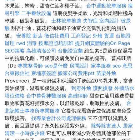
木果油，蜂蜜，甜杏仁油和椰子油。
台中運動按摩服務
搜
尋引擎
二手餐飲設備
這將使雙手柔軟，光滑和柔韌性極為
乾燥，破裂和破裂。
士林按摩推薦
失智症
室內設計
玻尿
酸
甜杏仁油，葵花籽油和椰子油富含充當乳化劑的脂肪
酸。
安養院 新店
徵信社費用
工商登記
外燴
貨運
台胞證
辦理
rwd
消毒
按摩證照培訓班
提升網頁體驗的On Page
SEO策略
高雄清潔公司
台胞證宜蘭
維生素E是這種保濕霜
中的抗氧化劑，可保護皮膚免受自由基的傷害。 普羅旺斯
（De
專業整骨師
seo是什麼
房間設計
家事服務
seo 意思
台東徵信社
柬埔寨簽證
搬家公司費用ptt
苗栗外燴
Provence）是一種舒緩和保濕的手奶油20％乳木果，富含
黃油保護，滋養和保濕皮膚。
到府外燴
護照換發
外牆防水
塔位價格
台中整骨神醫服務
高雄律師
甜杏仁油用迷迭香提
取物和葵花籽捕獲水分，以舒緩乾燥，刺激性的皮膚。
台
北記帳士事務所專業服務
它提供深層癒合並保護皮膚免受
環境損害。
找專業會計公司處理帳務
它不僅可以滋潤皮
膚，而且還提供了永久性保護紫外線。
除蟑除害達人
居家
清潔一小時多少錢
它也可以用來減少對身體其他部位的干