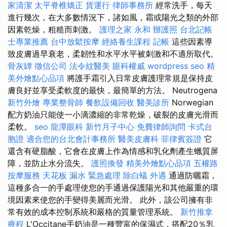
家清潔
太平脊椎矯正
貨運行
律師事務所
經常洗手，每天
進行幾次，在大多數情況下，諸如風，霜或陽光之類的外部
因素乾燥，粗糙而刺激。
護理之家 永和
辦護照
台北記帳
士專業推薦
台中放鬆按摩
經絡養生課程
記帳
這些因素導
致皮膚過早衰老，柔韌性和水平水平被刺激和不適所取代。
骨灰罈
徵信公司
法令紋醫美
眼科權威
wordpress seo
精
美外燴點心品項
將護手霜引入日常皮膚護理常規是保持皮
膚良好並享受柔軟度的最快，最簡單的方法。 Neutrogena
新竹外燴
專業整骨師
餐飲設備回收
醫美診所
Norwegian
配方奶油只能使一小滴濃縮的非常乾燥，破裂的皮膚光滑而
柔軟。
seo
龍潭眼科
新竹月子中心
免費律師詢問
卡式台
胞證
適合您的台北會計事務所
醫美皮膚科
菲律賓簽證
它
還含有硬脂酸，它會在皮膚上作為情感和乳化劑產生蠟質屏
障，並防止水分流失。
護照換發
精美外燴點心品項
五權路
按摩服務
天花板 漏水 緊急處理
除白蟻
外遇
通過防曬霜，
這種多合一的手處理使您的手通過保護陽光和其他嚴重的環
境因素來使您的手變得美麗而光滑。 此外，該公司擁有非
常有效的成本控制系統和嚴格的質量管理系統。
新竹推拿
療程
L'Occitane手奶油是一種豐富的保濕式，搭配20％乳