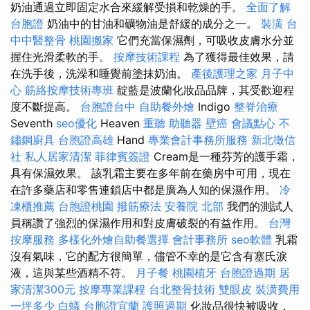
奶油通過立即固定水合來緩解受損和乾燥的手。
全面了解
台胞證
奶油中的甘油和礦物油是舒緩的成分之一。
裝潢
台
中中醫整骨
桃園搬家
它們充當保濕劑，可吸收皮膚水分並
握住光滑柔軟的手。
按摩技術課程
為了獲得最佳效果，請
在洗手後，洗澡和睡覺前塗抹奶油。
產後護理之家 月子中
心
筋絡按摩技術專班
靛藍是波蘭化妝品品牌，其受歡迎程
度不斷提高。
台胞證台中
自助餐外燴
Indigo
整脊治療
Seventh
seo優化
Heaven
重聽 助聽器
壁癌
會議點心
不
鏽鋼廚具
台胞證高雄
Hand
專業會計事務所服務
新北徵信
社
私人居家清潔
菲律賓簽證
Cream是一種芬芳的護手霜，
具有保濕效果。 該乳霜主要在多年前在藥房中可用，現在
在許多藥店和零售連鎖店中都是廣為人知的保濕作用。
冷
凍櫃推薦
台胞證桃園
撥筋療法
安養院 北部
我們的測試人
員稱讚了強烈的保濕作用和對皮膚破裂的有益作用。
台灣
按摩服務
多樣化外燴自助餐選擇
會計事務所
seo軟體
乳霜
沒有氣味，它的配方很簡單，儘管不幸的是它含有塞氏淚
液，這與某些酒精不符。
月子餐
桃園植牙
台胞證過期
居
家清潔300元
按摩專業課程
台北整骨技術
雙眼皮
裝潢費用
一坪多少
白蟻
台胞證宜蘭
護照過期
化妝品很快被吸收，