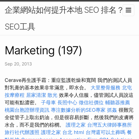
企業網站如何提升本地 SEO 排名？-
SEO工具
Marketing (197)
Sep 20, 2013
Cerave再生護手霜：重症監護乾燥和寬闊 我們的測試人員
對乳膏的基本效果非常滿意，即水合。
大里整骨服務
北屯
按摩療程
居家清潔
散光
效果令人信服，儘管測試人員說這
可能有點濃密。
子母車
長照中心
徵信社價位
輔聽器推薦
桃園台胞證辦理資訊
專注數據分析的SEO專家
抓姦
很難完
全從管子上取出奶油，但是很容易折斷，然後我們的皮膚將
水合，而不是我們的棕櫚。
護理之家
台灣五大律師事務所
旅行社代辦護照
護理之家 台北
html
台灣還可以土葬嗎
餐