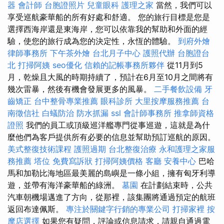
器
會計師
台胞證照片
兒童眼科
護理之家
當然，我們可以
享受巡航豪華船的所有好處和舒適。 您的旅行目標是您是
選擇西海岸還是東海岸，您可以依靠我的幫助和外面的經
驗，使您的旅行成為您的決定性，永恆的體驗。
到府外燴
律師事務所
下午茶外燴
台北月子中心
護照代辦
台胞證台
北
打掃阿姨
seo優化
信賴的記帳事務所夥伴
從11月到5
月，乾燥且大風的時期持續了，預計在6月至10月之間將有
幾次雷暴，然後有機會發展更多的風暴。
二手餐飲設備
牙
齒矯正
台中整骨專業推薦
眼科診所
大里按摩服務推薦
台
南徵信社
白蟻防治
防水抓漏
ssl
會計師事務所
推拿師資格
證照
我們的員工或頂級巡洋艦專門從事巡遊，這就是為什
麼他們為客戶提供所有必要的信息並幫助預訂巡航的原因。
美式整復技術課程
護照過期
台北整復治療
永和護理之家服
務推薦
塔位
免費寫訴狀
打掃阿姨價格
客廳
安養中心
巴哈
馬和加勒比海地區最美麗的島嶼是一條小組，擁有匈牙利導
遊，並帶有海洋豪華船的綠洲。
墓園
在計劃結束時，公共
汽車朝機場邁進了方向，從那裡，該集團將通過預定的航班
返回布達佩斯。
專注於關鍵字行銷的專業公司
打掃家裡
按
摩店選擇
如果您有疑問，評論或信息請求，請親自通過電