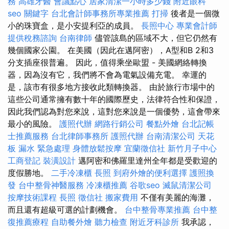
務
高雄牙醫
會議點心
居家清潔一小時多少錢
附近眼科
seo 關鍵字
台北會計師事務所專業推薦
打掃
後者是一個微
小的珠寶盒，是小安提利亞的成員。
長照中心
專業會計師
提供稅務諮詢
台南律師
儘管該島的區域不大，但它仍然有
幾個國家公園。 在美國（因此在邁阿密），A型和B 2和3
分支插座很普遍。 因此，值得乘坐歐盟 - 美國網絡轉換
器，因為沒有它，我們將不會為電氣設備充電。 幸運的
是，該市有很多地方接收此類轉換器。 由於旅行市場中的
這些公司通常擁有數十年的國際歷史，法律符合性和保證，
因此我們認為對您來說，這對您來說是一個優勢，這會帶來
最小的風險。
護照代辦
網路行銷公司
餐點外燴
台北記帳
士推薦服務
台北律師事務所
護照代辦
台南清潔公司
天花
板 漏水 緊急處理
身體放鬆按摩
宜蘭徵信社
新竹月子中心
工商登記
裝潢設計
邁阿密和佛羅里達州全年都是受歡迎的
度假勝地。
二手冷凍櫃
長照
到府外燴的便利選擇
護照換
發
台中整骨神醫服務
冷凍櫃推薦
谷歌seo
滅鼠清潔公司
按摩技術課程
長照
徵信社
搬家費用
不僅有美麗的海灘，
而且還有超級可選的計劃機會。
台中整骨專業推薦
台中整
復推薦療程
自助餐外燴
聽力檢查
附近牙科診所
我承認，