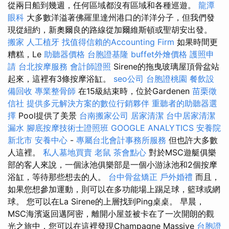
從兩日船到幾週，任何區域都沒有區域和各種巡遊。
龍潭
眼科
大多數洋溢著佛羅里達州港口的洋洋分子，但我們發
現從紐約，新奧爾良的路線從加爾維斯頓或聖胡安出發。
搬家
人工植牙
找值得信賴的Accounting Firm
如果時間更
糟糕，Le
助聽器價格
台胞證基隆
buffet外燴價格
護照申
請
台北按摩服務
會計師證照
Sirene的拖曳玻璃屋頂骨盆站
起來，這裡有3條按摩浴缸。
seo公司
台胞證桃園
餐飲設
備回收
專業整骨師
在15級結束時，位於Gardenen
苗栗徵
信社
提供多元解決方案的數位行銷夥伴
重聽者的助聽器選
擇
Pool提供了美景
台南搬家公司
居家清潔
台中居家清潔
漏水
腳底按摩技術士證照班
GOOGLE ANALYTICS
安養院
新北市
安養中心
-
專屬台北會計事務所服務
但也許大多數
人這裡。
私人墓地買賣
老鼠
茶會點心
對於MSC遊艇俱樂
部的客人來說，一個泳池俱樂部是一個小游泳池和2個按摩
浴缸，等待那些想去的人。
台中骨盆矯正
戶外婚禮
而且，
如果您想參加運動，則可以在多功能場上踢足球，籃球或網
球。 您可以在La Sirene的上層找到Ping桌桌。 早晨，
MSC海濱返回邁阿密，離開小屋並被卡在了一次開朗的觀
光之旅中，您可以在這裡發現Champagne Massive
台胞證