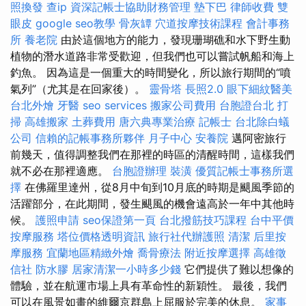
照換發
查ip
資深記帳士協助財務管理
墊下巴
律師收費
雙
眼皮
google seo教學
骨灰罈
穴道按摩技術課程
會計事務
所
養老院
由於這個地方的能力，發現珊瑚礁和水下野生動
植物的潛水道路非常受歡迎，但我們也可以嘗試帆船和海上
釣魚。 因為這是一個重大的時間變化，所以旅行期間的“噴
氣列”（尤其是在回家後）。
靈骨塔
長照2.0
眼下細紋醫美
台北外燴
牙醫
seo services
搬家公司費用
台胞證台北
打
掃
高雄搬家
土葬費用
唐六典專業治療
記帳士
台北除白蟻
公司
信賴的記帳事務所夥伴
月子中心
安養院
邁阿密旅行
前幾天，值得調整我們在那裡的時區的清醒時間，這樣我們
就不必在那裡適應。
台胞證辦理
裝潢
優質記帳士事務所選
擇
在佛羅里達州，從8月中旬到10月底的時期是颶風季節的
活躍部分，在此期間，發生颶風的機會遠高於一年中其他時
候。
護照申請
seo保證第一頁
台北撥筋技巧課程
台中平價
按摩服務
塔位價格透明資訊
旅行社代辦護照
清潔
后里按
摩服務
宜蘭地區精緻外燴
喬骨療法
附近按摩選擇
高雄徵
信社
防水膠
居家清潔一小時多少錢
它們提供了難以想像的
體驗，並在航運市場上具有革命性的新穎性。 最後，我們
可以在風景如畫的維爾京群島上屈服於完美的休息。
家事