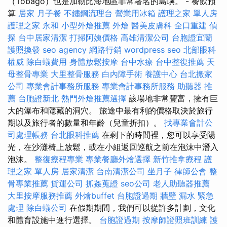
（Tobago）也是加勒比海地區非常著名的島嶼。 - 餐飲預
算
居家
月子餐
不鏽鋼流理台
營業用冰箱
護理之家 單人房
護理之家 永和
小型外燴推薦
外燴
醫美皮膚科
全口重建
偵
探
台中居家清潔
打掃阿姨價格
高雄清潔公司
台胞證宜蘭
護照換發
seo agency
網路行銷
wordpress seo
北部眼科
權威
除白蟻費用
身體放鬆按摩
台中水療
台中整復推薦
天
母整骨專業
大里整骨服務
白內障手術
養護中心
台北搬家
公司
專業會計事務所服務
專業會計事務所服務
助聽器 推
薦
台胞證新北
熱門外燴推薦選擇
該場地非常豐富，擁有巨
大的瀑布和隱藏的洞穴。 旅途中最有利的價格取決於旅行
期以及旅行者的數量和年齡（兒童折扣）。
找專業會計公
司處理帳務
台北眼科推薦
在剩下的時間裡，您可以享受陽
光，在沙灘椅上放鬆，或在小組返回巡航之前在泡沫中潛入
泡沫。
整復療程專業
專業餐廳外燴選擇
新竹推拿療程
護
理之家 單人房
居家清潔
台南清潔公司
坐月子
律師公會
整
骨專業推薦
貨運公司
抓姦蒐證
seo公司
老人助聽器推薦
大里按摩服務推薦
外燴buffet
台胞證過期
牆壁 漏水 緊急
處理
除白蟻公司
在假期期間，我們可以從許多計劃，文化
和體育設施中進行選擇。
台胞證過期
按摩師證照班訓練
護