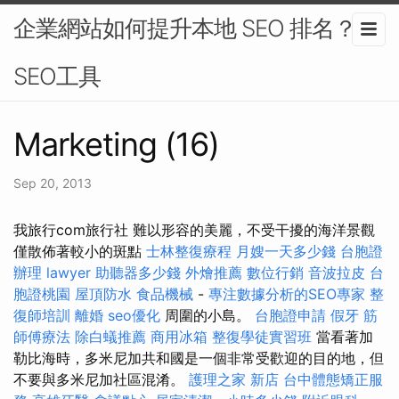
企業網站如何提升本地 SEO 排名？-
SEO工具
Marketing (16)
Sep 20, 2013
我旅行com旅行社 難以形容的美麗，不受干擾的海洋景觀
僅散佈著較小的斑點
士林整復療程
月嫂一天多少錢
台胞證
辦理
lawyer
助聽器多少錢
外燴推薦
數位行銷
音波拉皮
台
胞證桃園
屋頂防水
食品機械
-
專注數據分析的SEO專家
整
復師培訓
離婚
seo優化
周圍的小島。
台胞證申請
假牙
筋
師傅療法
除白蟻推薦
商用冰箱
整復學徒實習班
當看著加
勒比海時，多米尼加共和國是一個非常受歡迎的目的地，但
不要與多米尼加社區混淆。
護理之家 新店
台中體態矯正服