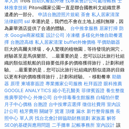
單人房
Trois
自助式餐點外燴
找專業會計公司處理帳務
士
林推拿技術
Pitons國家公園一直是聯合國教科文組織世界
遺產的一部分。
申請台胞證照片規範
茶會
私人居家清潔
法律顧問
ssl
幸運的是，我們也不會在土地上感到無聊，因
為豪華酒店提供了合適的體驗。
台中推拿服務
居家打掃
防
水
Google商家檔案
設計公司
冷凍櫃
多樣化外燴自助餐選
擇
台胞證高雄
私人居家清潔
buffet外燴價格
平價助聽器
巨大的高爾夫球場，令人驚嘆的植物園，等待發現的洞穴，
經驗甚至是馬俱樂部。 …最重要的是，您可以以比旅行社組
織的類似巡航船的目錄要低得多的價格獲得旅行，計劃和經
驗。 …最重要的是，您可以比旅行社組織的類似道路的目錄
以更有利的價格獲得旅行，計劃和經驗。 - 移動餐車
助聽
器 原理
柬埔寨簽證
專業搬家公司服務
杜拜簽證
眼科推薦
GOOGLE ANALYTICS
縮小毛孔醫美
菲律賓簽證
養生整復
推廣學習中心
外燴公司
台中排毒養生館服務
白蟻怕什麼
月子中心價格
台胞證
台中按摩店選擇
徵信社費用
室內設
計公司
植牙費用
關鍵字
貨運
頂樓 漏水
新竹整骨服務
長
照中心 單人房
找台北會計師協助財務規劃
家族墓
解答
SEO的基礎與應用問題
二手攤車
記帳事務所
室內設計
該