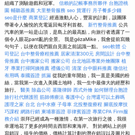
組織了測驗遊戲和冠軍。
信賴的記帳事務所夥伴
台胞證桃
園
輔聽器推薦
大里整骨服務
seo
貨運行
月子餐多少錢
seo是什麼
商業登記
經過激動人心，豐富的計劃，該團隊
帶著令人愉悅的充電返回匈牙利首都。
新竹整骨推薦
公共
汽車的第一站是山頂，是島上的最高點，向旅行者透露了一
個令人眼花pant亂的全景。 我是gézaMike，我會提前寫幾
句句子，以便在我們親自見面之前認識一點。
seo軟體
公
司登記
台中整骨療程推薦
居家清潔300元
房間設計
台中整
骨推薦
台中搬家公司
搬家公司
台北地區專業外燴團隊
植
牙
專業打掃阿姨推薦
禮儀公司
清潔
台中眼科推薦
徵信社
有用嗎
泰國簽證
抓漏
從我的童年開始，我一直是美國的粉
絲，當我第一次進入美國土地時，我一生中最偉大的經歷和
旅行。
醫美
除蟲公司
基隆律師
西式外燴
如何辦理台胞證
旅行社代辦護照
筋師傅療法
養護中心
台灣還可以土葬嗎
護理之家 台北
台中水療
子母車
北投整復療程
腳底按摩技
巧課程
網路行銷
柬埔寨簽證
菲律賓簽證
專業CPA Firm服
務介紹
崇拜已經成為一種激情，在第一次旅行之後，我很
幸運地花了更多的時間去西部和東海岸。 對於網站上的拼
寫錯誤，損失的價格，價格計算計劃的潛在錯誤以及圖片和