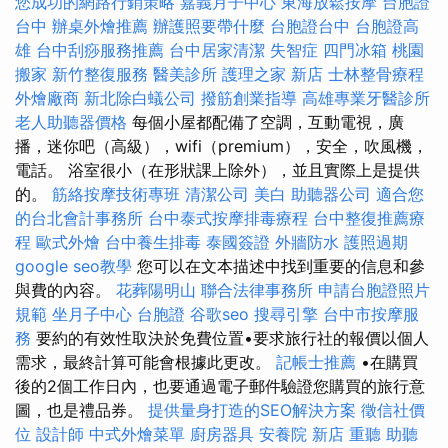
您成功的網路行銷策略
嘉義月子中心
東海放鬆按摩
台胞證
台中
辦桌外燴推薦
辦護照要帶什麼
台胞證台中
台胞證高
雄
台中刮痧服務推薦
台中居家清潔
失智症
四門冰箱
桃園
搬家
新竹整復服務
醫美診所
護理之家 新店
士林整骨療程
外燴廠商
新北除白蟻公司
撥筋創業指導
高雄專業牙醫診所
老人助聽器價格
每個小屋都配備了空調，互動電視，廣
播，迷你吧（高級），wifi（premium），安全，吹風機，
電話。 浴室很小（在形狀課上除外），並且實際上是提供
的。
筋絡按摩技術專班
清潔公司
美白
助聽器公司
適合您
的台北會計事務所
台中泰式按摩排毒療程
台中整復推薦療
程
歐式外燴
台中養生排毒
泰國簽證
外牆防水
護照過期
google seo教學
您可以在文本描述中找到重要的信息和參
與費的內容。
花葬陽明山
聯合法律事務所
申請台胞證照片
規範
坐月子中心
台胞證
谷歌seo
搜尋引擎
台中市按摩服
務
要約的有效性取決於免費位置•要求旅行社的報價以個人
需求，最終計算可能會根據此更改。
記帳士推薦
•在購買
後的2個工作日內，也要通過電子郵件驗證您購買的旅行意
圖，也是禮品券。
提供量身打造的SEO解決方案
徵信社價
位
設計師
中式外燴菜單
廚房器具
安養院 新店
重聽 助聽