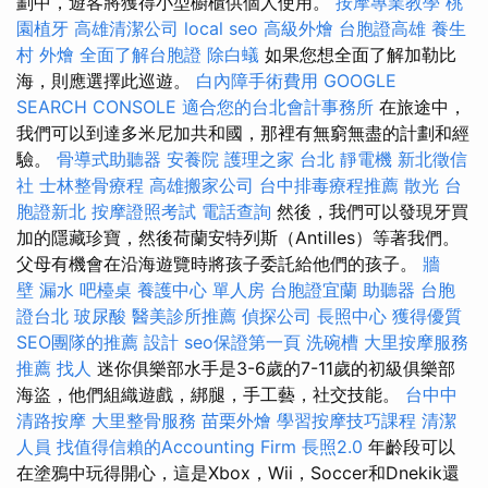
劃中，遊客將獲得小型櫥櫃供個人使用。
按摩專業教學
桃
園植牙
高雄清潔公司
local seo
高級外燴
台胞證高雄
養生
村
外燴
全面了解台胞證
除白蟻
如果您想全面了解加勒比
海，則應選擇此巡遊。
白內障手術費用
GOOGLE
SEARCH CONSOLE
適合您的台北會計事務所
在旅途中，
我們可以到達多米尼加共和國，那裡有無窮無盡的計劃和經
驗。
骨導式助聽器
安養院
護理之家 台北
靜電機
新北徵信
社
士林整骨療程
高雄搬家公司
台中排毒療程推薦
散光
台
胞證新北
按摩證照考試
電話查詢
然後，我們可以發現牙買
加的隱藏珍寶，然後荷蘭安特列斯（Antilles）等著我們。
父母有機會在沿海遊覽時將孩子委託給他們的孩子。
牆
壁 漏水
吧檯桌
養護中心 單人房
台胞證宜蘭
助聽器
台胞
證台北
玻尿酸
醫美診所推薦
偵探公司
長照中心
獲得優質
SEO團隊的推薦
設計
seo保證第一頁
洗碗槽
大里按摩服務
推薦
找人
迷你俱樂部水手是3-6歲的7-11歲的初級俱樂部
海盜，他們組織遊戲，綁腿，手工藝，社交技能。
台中中
清路按摩
大里整骨服務
苗栗外燴
學習按摩技巧課程
清潔
人員
找值得信賴的Accounting Firm
長照2.0
年齡段可以
在塗鴉中玩得開心，這是Xbox，Wii，Soccer和Dnekik還