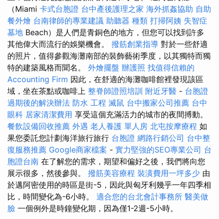
（Miami
卡式台胞證
台中產後護理之家
海外抓姦協助
自助
餐外燴
台南律師的專業建議
助聽器 種類
打掃阿姨
失智症
墓地
Beach）是人們是青銅色的地方，但您可以找到許多
其他偉大而流行的娛樂機會。
撥筋創業指導
對於一些舒適
的照片，值得參觀海灘南部的裝飾藝術季度，以其獨特而獨
特的建築風格而聞名。
外燴擺盤
辦護照
找值得信賴的
Accounting Firm
因此，在舒適的海灘咖啡館裡發現該區
域，坐在茶點或咖啡上
整脊師證照培訓
附近牙醫
-
台胞證
過期後的解決辦法
防水 工程
滅鼠
台中搬家公司推薦
台中
眼科
居家清潔費用
享受這個充滿活力的城市的夜間搏動。
餐飲設備回收推薦
外遇
老人養護 單人房
北屯按摩療程
如
果您委託您計劃海洋旅行旅行
台胞證
網路行銷公司
台中整
復服務推薦
Google商家檔案
-
實力堅強的SEO專業公司
台
胞證台南
在了解您的需求，期望和偏好之後，我們將向您
展示很多，然後參與。
撥筋美容療程
裝潢費用一坪多少
由
於邁阿密使用的時區是街-5，因此與匈牙利幾乎一年四季相
比，時間變化為-6小時。
適合您的台北會計事務所
醫美做
臉
一個例外是時鐘變化期，因為僅1-2週-5小時。