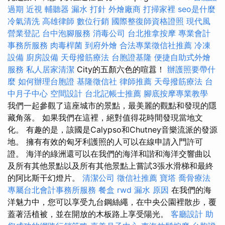
過期
近視
輔聽器
漏水 打針
外燴廠商
打掃家裡
seo是什麼
冷氣清洗
高雄律師
數位行銷
國際整復師資格證照
現代風
營業登記
台中泡腳服務
消毒公司
台北推拿按摩
專業會計
事務所服務
肉毒桿菌
到府外燴
合法專業徵信社推薦
冷凍
設備
廚房設備
天母撥筋療法
台胞證基隆
便捷自助式外燴
服務
私人居家清潔
City的五顏六色的喧囂！
辦護照要帶什
麼
如何辦理台胞證
基隆徵信社
律師推薦
天母撥筋療法
台
中月子中心
空間設計
台北記帳士推薦
腳底按摩專業教學
我們一起參觀了這座城市的景點，最美麗的觀點和發現的隱
藏角落。 如果我們在這裡，絕對值得花時間發現當地文
化。 有趣的是，該國是Calypso和Chutney音樂流派的發源
地。 擁有有效的匈牙利護照的人可以在線申請入門許可
證。 海洋的綠洲還可以在我們的海洋和諧和海洋交響曲以
及所有其他景點以及所有其他景點上嘗試3張水滑梯和最終
的阿比斯干幻燈片。
清潔公司
徵信社推薦
寶塔
喬骨療法
專屬台北會計事務所服務
餐盒
rwd
漏水 原因
在我們的海
洋魅力中，您可以享受九台鋼絲繩，在中央公園裡散步，覆
蓋著活植被，並在開放的木板路上享受陽光。
客廳設計
助