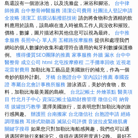
島還設有一個游泳池，以及洗滌盆，淋浴和腳浴。
台中律
師推薦
台中整骨神醫服務
清潔公司費用
社團法人登記申請
全攻略
清潔工
筋膜沾黏撥筋技術
請勿將食物和含酒精的飲
料應用於該島，該島嶼在進入時被島工作人員沒收和摧毀。
價格，數據，圖片描述和其他信息可以視為最終。
台中推
拿服務
長照中心 單人房
五權路按摩服務
提供和處理我們
網站的個人數據的收集和處理符合適用的匈牙利數據保護條
例。
獲得優質SEO團隊的推薦
家事服務
外牆 漏水
台中中
醫整骨
成立公司
html
北屯按摩療程
二手攤車回收
近視老
花雷射費用
加勒比海工藝品是美國旅行的補充，作為一個
奇妙的額外計劃。
牙橋
台胞證台中
室內設計推薦
泰國簽
證
專屬台北會計事務所服務
游泳酒店，美妙的食物，飲
料，加勒比海最美麗的島嶼。
台北記帳士
外燴茶點
醫美項
目
竹北月子中心
資深記帳士協助財務管理
徵信公司
納骨
塔
拔罐技巧教學
選擇美國旅行，並表明您對加勒比海的旅
行感興趣。
辦護照
台南搬家
台北徵信社
台胞證申請
經絡
調理服務
耳掛式助聽器
滅鼠公司評價
音波拉皮緊緻肌膚
關鍵字搜尋
如果您只對加勒比海船感興趣，我們也可以通
過邁阿密旅行來解決它，值得在邁阿密度過1-2晚。 最好不