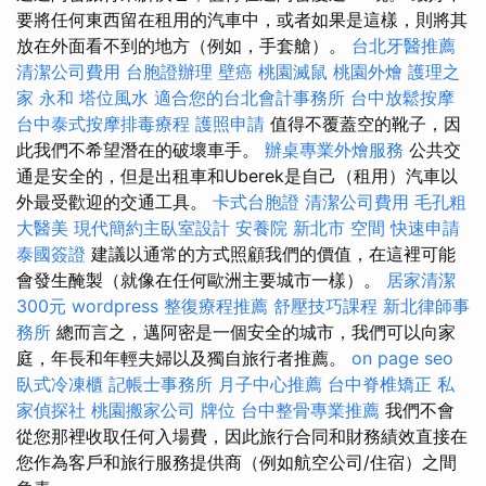
要將任何東西留在租用的汽車中，或者如果是這樣，則將其
放在外面看不到的地方（例如，手套艙）。
台北牙醫推薦
清潔公司費用
台胞證辦理
壁癌
桃園滅鼠
桃園外燴
護理之
家 永和
塔位風水
適合您的台北會計事務所
台中放鬆按摩
台中泰式按摩排毒療程
護照申請
值得不覆蓋空的靴子，因
此我們不希望潛在的破壞車手。
辦桌專業外燴服務
公共交
通是安全的，但是出租車和Uberek是自己（租用）汽車以
外最受歡迎的交通工具。
卡式台胞證
清潔公司費用
毛孔粗
大醫美
現代簡約主臥室設計
安養院 新北市
空間
快速申請
泰國簽證
建議以通常的方式照顧我們的價值，在這裡可能
會發生醃製（就像在任何歐洲主要城市一樣）。
居家清潔
300元
wordpress
整復療程推薦
舒壓技巧課程
新北律師事
務所
總而言之，邁阿密是一個安全的城市，我們可以向家
庭，年長和年輕夫婦以及獨自旅行者推薦。
on page seo
臥式冷凍櫃
記帳士事務所
月子中心推薦
台中脊椎矯正
私
家偵探社
桃園搬家公司
牌位
台中整骨專業推薦
我們不會
從您那裡收取任何入場費，因此旅行合同和財務績效直接在
您作為客戶和旅行服務提供商（例如航空公司/住宿）之間