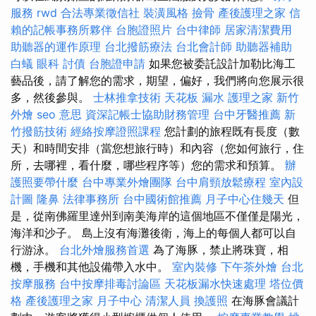
服務
rwd
合法專業徵信社
裝潢風格
撿骨
產後護理之家
信
賴的記帳事務所夥伴
台胞證照片
台中律師
居家清潔費用
助聽器的運作原理
台北撥筋療法
台北會計師
助聽器補助
白蟻
眼科
討債
台胞證申請
如果您被委託設計加勒比海工
藝品後，請了解您的需求，期望，偏好，我們將向您展示很
多，然後參與。
士林推拿技術
天花板 漏水
護理之家
新竹
外燴
seo 意思
資深記帳士協助財務管理
台中牙醫推薦
新
竹撥筋技術
經絡按摩證照課程
您計劃的旅程既有長度（數
天）和時間安排（當您想旅行時）和內容（您如何旅行，住
所，去哪裡，看什麼，哪些程序等）您的需求和預算。
辦
護照要帶什麼
台中專業外燴團隊
台中肩頸放鬆療程
室內設
計圖
隆鼻
法律事務所
台中國術館推薦
月子中心住幾天
但
是，從南佛羅里達州到南美海岸的這個地區不僅僅是陽光，
海洋和沙子。 島上沒有海灘後衛，海上的每個人都可以自
行游泳。
台北外燴服務首選
為了海豚，禁止將珠寶，相
機，手機和其他設備帶入水中。
室內裝修
下午茶外燴
台北
按摩服務
台中按摩排毒討論區
天花板漏水快速處理
塔位價
格
產後護理之家 月子中心
清潔人員
換護照
在海豚會議計