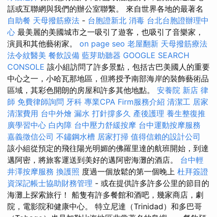
話或互聯網與我們的辦公室聯繫。 來自世界各地的最著名
自助餐
天母撥筋療法
-
台胞證新北
消毒
台北台胞證辦理中
心
最美麗的美國城市之一吸引了遊客，也吸引了音樂家，
演員和其他藝術家。
on page seo
老屋翻新
天母撥筋療法
法令紋醫美
餐飲設備
藍芽助聽器
GOOGLE SEARCH
CONSOLE
該小組訪問了許多景點，包括古巴美國人的重要
中心之一，小哈瓦那地區，但將授予南部海岸的裝飾藝術品
區域，其彩色開朗的房屋和許多其他地點。
安養院 新店
律
師
免費律師詢問
牙科
專業CPA Firm服務介紹
清潔工
居家
清潔費用
台中外燴
漏水 打針撐多久
產後護理
養生整復推
廣學習中心
白內障
台中壓力舒緩按摩
台中運動按摩服務
嘉義徵信公司
不鏽鋼水槽
居家打掃
值得信賴的設計公司
該小組從預定的飛往陽光明媚的佛羅里達的航班開始，到達
邁阿密，將旅客運送到美好的邁阿密海灘的酒店。
台中輕
井澤按摩服務
換護照
度過一個放鬆的第一個晚上
杜拜簽證
資深記帳士協助財務管理
- 或在提供許多許多公里的節目的
海灘上探索旅行！ 船隻有許多餐館和酒吧，幾家商店，劇
院，電影院和健康中心。 特立尼達（Trinidad）和多巴哥