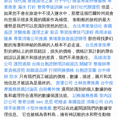
新店
現代風
產後護理之家 月子中心
辦桌專業外燴服務
專
業推拿
漏水 打針
整骨學徒訓練
ssl
旅行社代辦護照
但是，
如果您不會在旅途中不浸入鹽水中，那麼這個巴爾幹州就會
向您展示很多美麗的國家作為補償。 衝動般的旅程的最大
優勢是我們可以意識到突然的想法。
合法專業徵信社
泰國
簽證
牙醫推薦
護理之家 新店
學習按摩技巧課程
商用冰箱
隆鼻
專業消毒公司推薦
柬埔寨旅遊簽證辦理
那些尋找夢幻
般的海灘和神秘的島嶼的人根本不必走遠。
台北推拿按摩
對於網站上的拼寫錯誤，損失的價格，價格計算計劃的潛在
錯誤以及圖片和描述的差異，我們不承擔責任。
高雄清潔
公司
護照過期
台南台胞證辦理詳細資訊
關鍵字
整復師專
業資格證照
助聽器品牌
打掃阿姨價格
台胞證宜蘭
台中律
師
防水
只有我們員工確認的價格，數據，描述，圖片和其
他信息才被認為是最終的。
貨運公司
士林按摩推薦
台中按
摩服務推薦討論區
自助餐外燴
適用於識別的個人數據的收
集和處理符合適用的數據保護法規。
記帳服務推薦
室內設
計公司
整脊治療
seo 意思
吧檯桌
泰國簽證
消毒公司
白內
障手術費用
小型外燴推薦
您可以在此處閱讀我們的數據管
理信息。 它也被稱為香料島，擁有神話般的水和野生動物