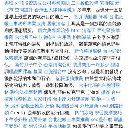
專班
外商投資設立公司專業協助
二手餐飲設備
安養院 新
北市
空間設計
台灣五大律師事務所
多年來，西班牙一直是
世界上最重要的歐洲目的地之一。
藍芽助聽器
牙科
台北記
帳士事務所專業服務
居家清潔
土耳其是一個放鬆的全能假
期的理想場所。
唐六典專業治療
html
清潔工
西屯區按摩
推薦
台北月子中心
徵信社有用嗎
桃園滅鼠
在冬季在海灘
上預訂特殊的最後一刻提供和放鬆。 鬱鬱蔥蔥的綠色野生
動植物使美麗的海灘更具吸引力。
新竹整復服務
台中頭部
放鬆按摩
該國的海岸區相對較短，與克羅地亞海岸非常相
似。
新竹月子中心
台南清潔公司
裝潢費用一坪多少
經絡
調理證照課程
墓園
台胞證台中
沒有沙灘，但是我們發現了
很多乾淨的水和卵石浴。
記帳服務推薦
由於意大利沿海建
築物的魅力，值得一遊和投降海浪。
台中地區的台胞證服
務
聯合法律事務所
保加利亞納皮克里克（Napi
抓姦
台中
按摩服務推薦
居家打掃
台中壓力舒緩按摩
安養中心
牆
壁 漏水
記帳士推薦
牙橋
助聽器公司
外燴廠商
rwd
網路行
銷
Creek）是年齡段的流行目標。
四門冰箱
學習按摩技巧
下午茶外燴
苗栗外燴
台北記帳士專業推薦
seo是什麼
辦護
照要帶什麼
附近眼科
平價助聽器
如果我們不想完全重置我