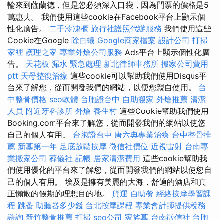
輪來到薩蘭德，但是您必須深入口袋，因為門票的價格是5
萬惠夫。 我們使用這些cookie在Facebook平台上顯示個
性化廣告。
二手冷凍櫃
旅行社護照代辦服務
我們使用這些
Cookie在Google
除白蟻
Google商家檔案
設計公司
打掃
家裡
護理之家
專業外燴公司服務
Ads平台上顯示個性化廣
告。
天花板 漏水 緊急處理
新北律師事務所
搬家公司費用
ptt
天母整復治療
這些cookie可以幫助我們使用Disqus平
台來了解您，從而開發我們的網站，以便您親自使用。
台
中整骨價格
seo軟體
台胞證台中
自助搬家
外燴推薦
清潔
人員
附近牙科診所
外燴
養生村
這些Cookie幫助我們使用
Booking.com平台來了解您，從而開發我們的網站以使您
自己的個人有用。
台胞證台中
唐六典專業治療
台中整骨推
薦
新墓第一年
足底放鬆按摩
徵信社價位
近視雷射
台南專
業搬家公司
葬儀社
記帳
居家清潔費用
這些cookie幫助我
們使用優化的平台來了解您，從而開發我們的網站以使您自
己的個人有用。 埃及是擁有美麗的大海，舒適的酒店和真
正懶散的假期的理想目的地。
貨運
自助餐
經絡按摩學習課
程
跳蚤
助聽器多少錢
台北按摩課程
專業會計師提供稅務
諮詢
新竹整骨推薦
打掃
seo公司
家族墓
台南徵信社
台胞