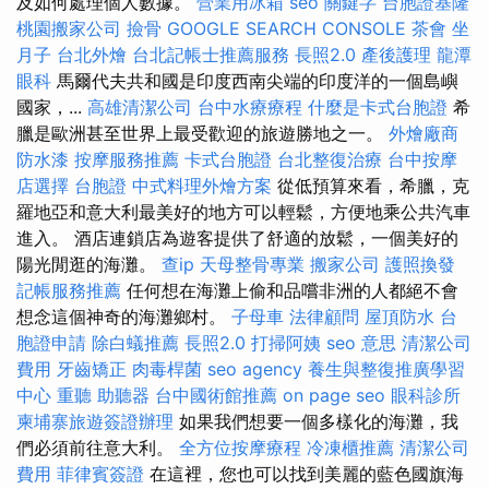
及如何處理個人數據。
營業用冰箱
seo 關鍵字
台胞證基隆
桃園搬家公司
撿骨
GOOGLE SEARCH CONSOLE
茶會
坐
月子
台北外燴
台北記帳士推薦服務
長照2.0
產後護理
龍潭
眼科
馬爾代夫共和國是印度西南尖端的印度洋的一個島嶼
國家，...
高雄清潔公司
台中水療療程
什麼是卡式台胞證
希
臘是歐洲甚至世界上最受歡迎的旅遊勝地之一。
外燴廠商
防水漆
按摩服務推薦
卡式台胞證
台北整復治療
台中按摩
店選擇
台胞證
中式料理外燴方案
從低預算來看，希臘，克
羅地亞和意大利最美好的地方可以輕鬆，方便地乘公共汽車
進入。 酒店連鎖店為遊客提供了舒適的放鬆，一個美好的
陽光閒逛的海灘。
查ip
天母整骨專業
搬家公司
護照換發
記帳服務推薦
任何想在海灘上偷和品嚐非洲的人都絕不會
想念這個神奇的海灘鄉村。
子母車
法律顧問
屋頂防水
台
胞證申請
除白蟻推薦
長照2.0
打掃阿姨
seo 意思
清潔公司
費用
牙齒矯正
肉毒桿菌
seo agency
養生與整復推廣學習
中心
重聽 助聽器
台中國術館推薦
on page seo
眼科診所
柬埔寨旅遊簽證辦理
如果我們想要一個多樣化的海灘，我
們必須前往意大利。
全方位按摩療程
冷凍櫃推薦
清潔公司
費用
菲律賓簽證
在這裡，您也可以找到美麗的藍色國旗海