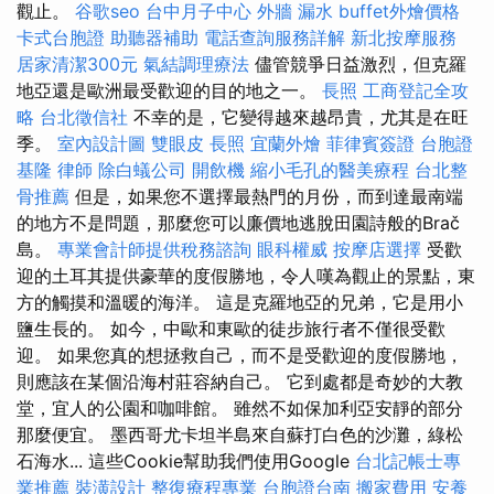
觀止。
谷歌seo
台中月子中心
外牆 漏水
buffet外燴價格
卡式台胞證
助聽器補助
電話查詢服務詳解
新北按摩服務
居家清潔300元
氣結調理療法
儘管競爭日益激烈，但克羅
地亞還是歐洲最受歡迎的目的地之一。
長照
工商登記全攻
略
台北徵信社
不幸的是，它變得越來越昂貴，尤其是在旺
季。
室內設計圖
雙眼皮
長照
宜蘭外燴
菲律賓簽證
台胞證
基隆
律師
除白蟻公司
開飲機
縮小毛孔的醫美療程
台北整
骨推薦
但是，如果您不選擇最熱門的月份，而到達最南端
的地方不是問題，那麼您可以廉價地逃脫田園詩般的Brač
島。
專業會計師提供稅務諮詢
眼科權威
按摩店選擇
受歡
迎的土耳其提供豪華的度假勝地，令人嘆為觀止的景點，東
方的觸摸和溫暖的海洋。 這是克羅地亞的兄弟，它是用小
鹽生長的。 如今，中歐和東歐的徒步旅行者不僅很受歡
迎。 如果您真的想拯救自己，而不是受歡迎的度假勝地，
則應該在某個沿海村莊容納自己。 它到處都是奇妙的大教
堂，宜人的公園和咖啡館。 雖然不如保加利亞安靜的部分
那麼便宜。 墨西哥尤卡坦半島來自蘇打白色的沙灘，綠松
石海水... 這些Cookie幫助我們使用Google
台北記帳士專
業推薦
裝潢設計
整復療程專業
台胞證台南
搬家費用
安養