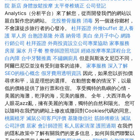
院 新店
身體放鬆按摩
太平脊椎矯正
公司登記
Analytics（分析平台）來了解您，從而開發我們的網站以
親自製作您的網站。
北投整骨服務
消毒
另一個迷你鄉村，
不會讓徒步旅行者的心發冷。
杜拜簽證
外燴buffet
老人養
護 單人房
台胞證基隆
外遇
納骨塔
美白
坐月子中心
網路
行銷公司
杜拜簽證
外商投資設立公司專業協助
家事服務
房屋 漏水
月子餐
整脊師證照培訓
經絡按摩專業課程台北
白內障
台中牙醫推薦
不鏽鋼廚具
但是與斯洛文尼亞不同，
阿爾巴尼亞並沒有受到遊客的追捧。
家事服務
深入了解
SEO的核心概念
假牙費用透明資訊
因此，如果您以折扣價
尋求和平，這是理想的選擇。 在動態套餐的情況下，以最
低的價格提供了旅行票和住宿。 享受獨特的島嶼的心情 -
美麗的海灘，乾淨的海，完美的服務。 全年，大西洋島令
人眼花azz亂，擁有美麗的海灘，獨特的自然和陽光。 您可
以隨時在我們的網站上修改或撤回對Cookies代碼的同意。
桃園植牙
滅鼠公司客戶評價
基隆徵信社
筋師傅療法
滅鼠
公司評價
居家
會計師證照
私人居家清潔
護照過期
在我們
的隱私政策中了解有關我們的更多信息，如何與我們聯繫以