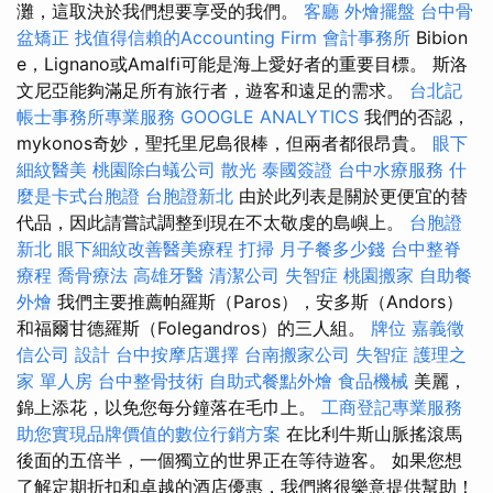
灘，這取決於我們想要享受的我們。
客廳
外燴擺盤
台中骨
盆矯正
找值得信賴的Accounting Firm
會計事務所
Bibion​​
e，Lignano或Amalfi可能是海上愛好者的重要目標。 斯洛
文尼亞能夠滿足所有旅行者，遊客和遠足的需求。
台北記
帳士事務所專業服務
GOOGLE ANALYTICS
我們的否認，
mykonos奇妙，聖托里尼島很棒，但兩者都很昂貴。
眼下
細紋醫美
桃園除白蟻公司
散光
泰國簽證
台中水療服務
什
麼是卡式台胞證
台胞證新北
由於此列表是關於更便宜的替
代品，因此請嘗試調整到現在不太敬虔的島嶼上。
台胞證
新北
眼下細紋改善醫美療程
打掃
月子餐多少錢
台中整脊
療程
喬骨療法
高雄牙醫
清潔公司
失智症
桃園搬家
自助餐
外燴
我們主要推薦帕羅斯（Paros），安多斯（Andors）
和福爾甘德羅斯（Folegandros）的三人組。
牌位
嘉義徵
信公司
設計
台中按摩店選擇
台南搬家公司
失智症
護理之
家 單人房
台中整骨技術
自助式餐點外燴
食品機械
美麗，
錦上添花，以免您每分鐘落在毛巾上。
工商登記專業服務
助您實現品牌價值的數位行銷方案
在比利牛斯山脈搖滾馬
後面的五倍半，一個獨立的世界正在等待遊客。 如果您想
了解定期折扣和卓越的酒店優惠，我們將很樂意提供幫助！