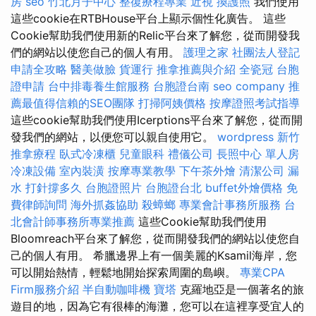
房
seo
竹北月子中心
整復療程專業
近視
換護照
我們使用
這些cookie在RTBHouse平台上顯示個性化廣告。 這些
Cookie幫助我們使用新的Relic平台來了解您，從而開發我
們的網站以使您自己的個人有用。
護理之家
社團法人登記
申請全攻略
醫美做臉
貨運行
推拿推薦與介紹
全瓷冠
台胞
證申請
台中排毒養生館服務
台胞證台南
seo company
推
薦最值得信賴的SEO團隊
打掃阿姨價格
按摩證照考試指導
這些cookie幫助我們使用Icerptions平台來了解您，從而開
發我們的網站，以便您可以親自使用它。
wordpress
新竹
推拿療程
臥式冷凍櫃
兒童眼科
禮儀公司
長照中心 單人房
冷凍設備
室內裝潢
按摩專業教學
下午茶外燴
清潔公司
漏
水 打針撐多久
台胞證照片
台胞證台北
buffet外燴價格
免
費律師詢問
海外抓姦協助
殺蟑螂
專業會計事務所服務
台
北會計師事務所專業推薦
這些Cookie幫助我們使用
Bloomreach平台來了解您，從而開發我們的網站以使您自
己的個人有用。 希臘邊界上有一個美麗的Ksamil海岸，您
可以開始熱情，輕鬆地開始探索周圍的島嶼。
專業CPA
Firm服務介紹
半自動咖啡機
寶塔
克羅地亞是一個著名的旅
遊目的地，因為它有很棒的海灘，您可以在這裡享受宜人的