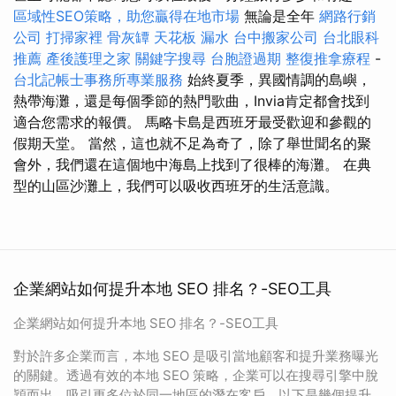
區域性SEO策略，助您贏得在地市場
無論是全年
網路行銷
公司
打掃家裡
骨灰罈
天花板 漏水
台中搬家公司
台北眼科
推薦
產後護理之家
關鍵字搜尋
台胞證過期
整復推拿療程
-
台北記帳士事務所專業服務
始終夏季，異國情調的島嶼，
熱帶海灘，還是每個季節的熱門歌曲，Invia肯定都會找到
適合您需求的報價。 馬略卡島是西班牙最受歡迎和參觀的
假期天堂。 當然，這也就不足為奇了，除了舉世聞名的聚
會外，我們還在這個地中海島上找到了很棒的海灘。 在典
型的山區沙灘上，我們可以吸收西班牙的生活意識。
企業網站如何提升本地 SEO 排名？-SEO工具
企業網站如何提升本地 SEO 排名？-SEO工具
對於許多企業而言，本地 SEO 是吸引當地顧客和提升業務曝光
的關鍵。透過有效的本地 SEO 策略，企業可以在搜尋引擎中脫
穎而出，吸引更多位於同一地區的潛在客戶。以下是幾個提升