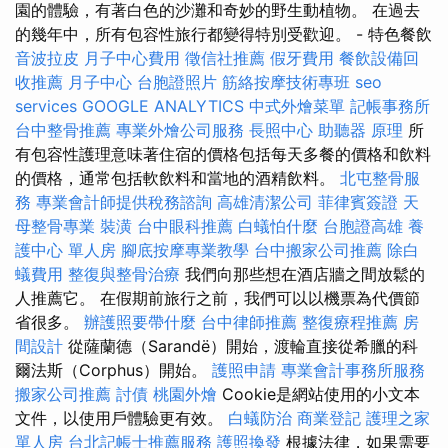
園的體驗，有著白色的沙灘和奇妙的野生動植物。 在過去
的幾年中，所有包容性旅行都變得特別受歡迎。 - 特色餐飲
音波拉皮
月子中心費用
徵信社推薦
假牙費用
餐飲設備回
收推薦
月子中心
台胞證照片
筋絡按摩技術專班
seo
services
GOOGLE ANALYTICS
中式外燴菜單
記帳事務所
台中整骨推薦
專業外燴公司服務
長照中心
助聽器 原理
所
有包容性護理意味著住宿的價格包括每天多餐的價格和飲料
的價格，通常包括軟飲料和當地的酒精飲料。
北屯整骨服
務
專業會計師提供稅務諮詢
高雄清潔公司
菲律賓簽證
天
母整骨專業
裝潢
台中眼科推薦
白蟻怕什麼
台胞證高雄
養
護中心 單人房
腳底按摩專業教學
台中搬家公司推薦
除白
蟻費用
整復與整骨治療
我們向那些想在酒店牆之間放鬆的
人推薦它。 在假期前旅行之前，我們可以以機票為代價節
省很多。
辦護照要帶什麼
台中律師推薦
整復療程推薦
房
間設計
從薩蘭德（Sarandë）開始，渡輪直接從希臘的科
爾法斯（Corphus）開始。
護照申請
專業會計事務所服務
搬家公司推薦
討債
桃園外燴
Cookie是網站使用的小文本
文件，以使用戶體驗更有效。
白蟻防治
商業登記
護理之家
單人房
台北記帳士推薦服務
護照換發
根據法律，如果需要