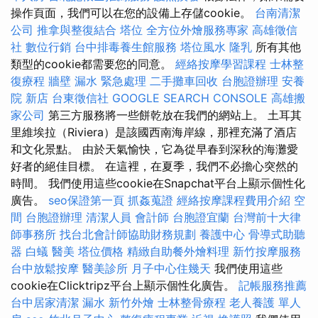
操作頁面，我們可以在您的設備上存儲cookie。
台南清潔
公司
推拿與整復結合
塔位
全方位外燴服務專家
高雄徵信
社
數位行銷
台中排毒養生館服務
塔位風水
隆乳
所有其他
類型的cookie都需要您的同意。
經絡按摩學習課程
士林整
復療程
牆壁 漏水 緊急處理
二手攤車回收
台胞證辦理
安養
院 新店
台東徵信社
GOOGLE SEARCH CONSOLE
高雄搬
家公司
第三方服務將一些餅乾放在我們的網站上。 土耳其
里維埃拉（Riviera）是該國西南海岸線，那裡充滿了酒店
和文化景點。 由於天氣愉快，它為從早春到深秋的海灘愛
好者的絕佳目標。 在這裡，在夏季，我們不必擔心突然的
時間。 我們使用這些cookie在Snapchat平台上顯示個性化
廣告。
seo保證第一頁
抓姦蒐證
經絡按摩課程費用介紹
空
間
台胞證辦理
清潔人員
會計師
台胞證宜蘭
台灣前十大律
師事務所
找台北會計師協助財務規劃
養護中心
骨導式助聽
器
白蟻
醫美
塔位價格
精緻自助餐外燴料理
新竹按摩服務
台中放鬆按摩
醫美診所
月子中心住幾天
我們使用這些
cookie在Clicktripz平台上顯示個性化廣告。
記帳服務推薦
台中居家清潔
漏水
新竹外燴
士林整骨療程
老人養護 單人