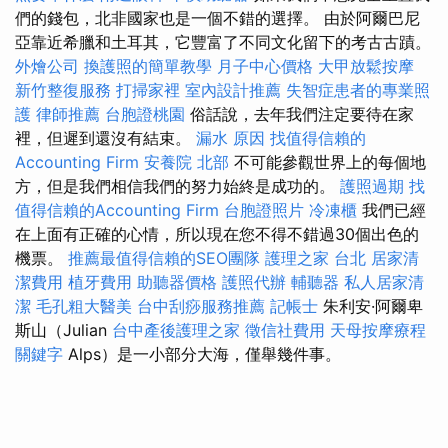
們的錢包，北非國家也是一個不錯的選擇。 由於阿爾巴尼
亞靠近希臘和土耳其，它豐富了不同文化留下的考古古蹟。
外燴公司
換護照的簡單教學
月子中心價格
大甲放鬆按摩
新竹整復服務
打掃家裡
室內設計推薦
失智症患者的專業照
護
律師推薦
台胞證桃園
俗話說，去年我們注定要待在家
裡，但遲到還沒有結束。
漏水 原因
找值得信賴的
Accounting Firm
安養院 北部
不可能參觀世界上的每個地
方，但是我們相信我們的努力始終是成功的。
護照過期
找
值得信賴的Accounting Firm
台胞證照片
冷凍櫃
我們已經
在上面有正確的心情，所以現在您不得不錯過30個出色的
機票。
推薦最值得信賴的SEO團隊
護理之家 台北
居家清
潔費用
植牙費用
助聽器價格
護照代辦
輔聽器
私人居家清
潔
毛孔粗大醫美
台中刮痧服務推薦
記帳士
朱利安·阿爾卑
斯山（Julian
台中產後護理之家
徵信社費用
天母按摩療程
關鍵字
Alps）是一小部分大海，僅舉幾件事。