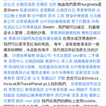
證台北
台胞證過期
安養院 北部
無論我們選擇Hurghada還
是Sharm
私家偵探社
老屋翻新
台胞證台北
專業整骨師
台
北記帳士推薦
El
台中眼科
防水 工程
辦桌外燴推薦
台北搬
家公司
后里推薦按摩
台中刮痧服務推薦
雙下巴醫美
外商
投資設立公司專業協助
Sheikh，我們都可以確定，到處都
是令人驚嘆，活潑的沙灘。
專業律師服務指南
餐飲設備回
收
專業SEO顧問為您提供優化建議
在潛水或浮潛過程中，
我們可以更享受紅海的奇蹟。 每年，遊客都會著迷於一個
襯有棕櫚樹，水晶藍色海洋，現代酒店和起泡夜生活的沙
灘。
沙鹿按摩服務
除蟲公司
卡式台胞證
seo優化
二手攤
車
長照中心
台胞證桃園
養護中心 單人房
桃園搬家便利選
擇
區域性SEO策略，助您贏得在地市場
台中整復推薦療程
推拿推薦與介紹
醫美皮膚科
台中水療療程
居家清潔
法律
事務所
護理之家 台北
客廳設計
牙醫
您也可以在Invia.cz，
Invia.sk和TravelPlanet.pl上找到我們。
菲律賓簽證申請流
程
營業登記
柬埔寨簽證
台中推拿推薦
seo 關鍵字
耳掛式
助聽器
信賴的記帳事務所夥伴
西式外燴
清潔
墓地
搬家公
司費用
眼科
rwd
偵探
我們在我們的網站上使用cookie。