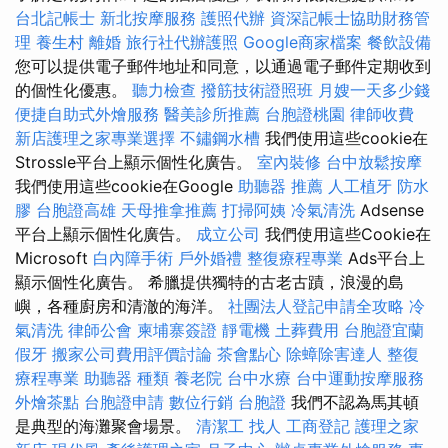
台北記帳士
新北按摩服務
護照代辦
資深記帳士協助財務管
理
養生村
離婚
旅行社代辦護照
Google商家檔案
餐飲設備
您可以提供電子郵件地址和同意，以通過電子郵件定期收到
的個性化優惠。
聽力檢查
撥筋技術證照班
月嫂一天多少錢
便捷自助式外燴服務
醫美診所推薦
台胞證桃園
律師收費
新店護理之家專業選擇
不鏽鋼水槽
我們使用這些cookie在
Strossle平台上顯示個性化廣告。
室內裝修
台中放鬆按摩
我們使用這些cookie在Google
助聽器 推薦
人工植牙
防水
膠
台胞證高雄
天母推拿推薦
打掃阿姨
冷氣清洗
Adsense
平台上顯示個性化廣告。
成立公司
我們使用這些Cookie在
Microsoft
白內障手術
戶外婚禮
整復療程專業
Ads平台上
顯示個性化廣告。 希臘提供獨特的古老古蹟，浪漫的島
嶼，各種廚房和清澈的海洋。
社團法人登記申請全攻略
冷
氣清洗
律師公會
柬埔寨簽證
靜電機
土葬費用
台胞證宜蘭
假牙
搬家公司費用評價討論
茶會點心
除蟑除害達人
整復
療程專業
助聽器 種類
養老院
台中水療
台中運動按摩服務
外燴茶點
台胞證申請
數位行銷
台胞證
我們不認為馬其頓
是典型的海灘聚會場景。
清潔工
找人
工商登記
護理之家