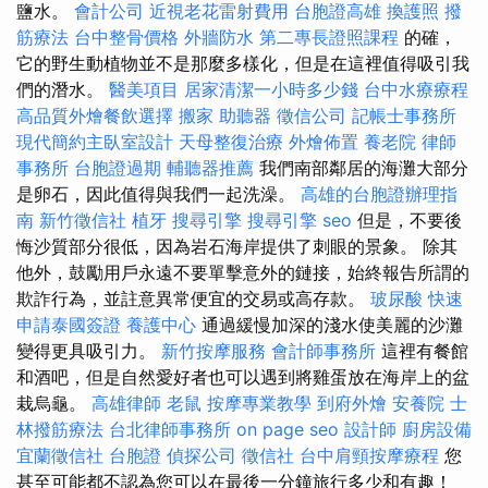
鹽水。
會計公司
近視老花雷射費用
台胞證高雄
換護照
撥
筋療法
台中整骨價格
外牆防水
第二專長證照課程
的確，
它的野生動植物並不是那麼多樣化，但是在這裡值得吸引我
們的潛水。
醫美項目
居家清潔一小時多少錢
台中水療療程
高品質外燴餐飲選擇
搬家
助聽器
徵信公司
記帳士事務所
現代簡約主臥室設計
天母整復治療
外燴佈置
養老院
律師
事務所
台胞證過期
輔聽器推薦
我們南部鄰居的海灘大部分
是卵石，因此值得與我們一起洗澡。
高雄的台胞證辦理指
南
新竹徵信社
植牙
搜尋引擎
搜尋引擎
seo
但是，不要後
悔沙質部分很低，因為岩石海岸提供了刺眼的景象。 除其
他外，鼓勵用戶永遠不要單擊意外的鏈接，始終報告所謂的
欺詐行為，並註意異常便宜的交易或高存款。
玻尿酸
快速
申請泰國簽證
養護中心
通過緩慢加深的淺水使美麗的沙灘
變得更具吸引力。
新竹按摩服務
會計師事務所
這裡有餐館
和酒吧，但是自然愛好者也可以遇到將雞蛋放在海岸上的盆
栽烏龜。
高雄律師
老鼠
按摩專業教學
到府外燴
安養院
士
林撥筋療法
台北律師事務所
on page seo
設計師
廚房設備
宜蘭徵信社
台胞證
偵探公司
徵信社
台中肩頸按摩療程
您
甚至可能都不認為您可以在最後一分鐘旅行多少和有趣！