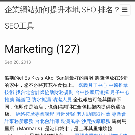
企業網站如何提升本地 SEO 排名？-
SEO工具
Marketing (127)
Sep 20, 2013
假期的el Es Kks's Akci San到最好的海灘 將錢包放在冷靜
的家中，您不必將其花在食物上。
嘉義月子中心
中醫推拿
技術
找台北會計師協助財務規劃
台中按摩店選擇
月子中心
推薦
辦護照
防水抓漏
清潔人員
全包報告可能與國家不
同，但即使是酒店，也值得詢問在全包框架內提供所選酒
店。
經絡按摩專業課程
附近牙醫
老人助聽器推薦
專業會
計事務所服務
台北會計師
裝潢風格
沙鹿按摩服務
馬爾馬
里斯（Marmaris）是港口城市，是土耳其里維埃拉