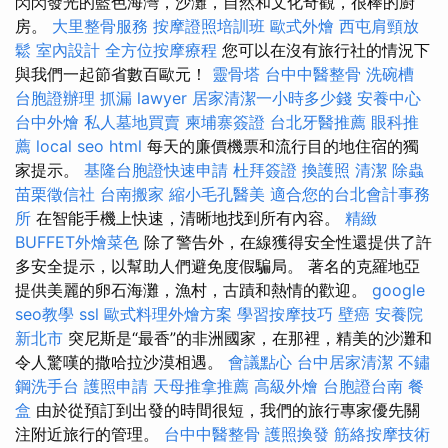
閃閃發光的藍色海灣，沙灘，自然和文化奇觀，很棒的廚
房。
大里整骨服務
按摩證照培訓班
歐式外燴
西屯肩頸放
鬆
室內設計
全方位按摩療程
您可以在沒有旅行社的情況下
與我們一起節省數百歐元！
靈骨塔
台中中醫整骨
洗碗槽
台胞證辦理
抓漏
lawyer
居家清潔一小時多少錢
安養中心
台中外燴
私人墓地買賣
柬埔寨簽證
台北牙醫推薦
眼科推
薦
local seo
html
每天的廉價機票和流行目的地住宿的獨
家提示。
基隆台胞證快速申請
杜拜簽證
換護照
清潔
除蟲
苗栗徵信社
台南搬家
縮小毛孔醫美
適合您的台北會計事務
所
在智能手機上快速，清晰地找到所有內容。
精緻
BUFFET外燴菜色
除了警告外，在線獲得安全性還提供了許
多安全提示，以幫助人們避免度假騙局。 著名的克羅地亞
提供美麗的卵石海灘，漁村，古蹟和熱情的歡迎。
google
seo教學
ssl
歐式料理外燴方案
學習按摩技巧
壁癌
安養院
新北市
突尼斯是“最香”的非洲國家，在那裡，精美的沙灘和
令人驚嘆的撒哈拉沙漠相遇。
會議點心
台中居家清潔
不鏽
鋼洗手台
護照申請
天母推拿推薦
高級外燴
台胞證台南
餐
盒
由於從預訂到出發的時間很短，我們的旅行專家優先關
注附近旅行的管理。
台中中醫整骨
護照換發
筋絡按摩技術