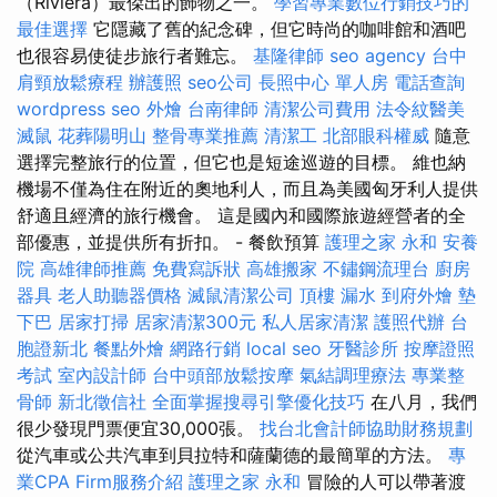
（Riviera）最傑出的飾物之一。
學習專業數位行銷技巧的
最佳選擇
它隱藏了舊的紀念碑，但它時尚的咖啡館和酒吧
也很容易使徒步旅行者難忘。
基隆律師
seo agency
台中
肩頸放鬆療程
辦護照
seo公司
長照中心 單人房
電話查詢
wordpress seo
外燴
台南律師
清潔公司費用
法令紋醫美
滅鼠
花葬陽明山
整骨專業推薦
清潔工
北部眼科權威
隨意
選擇完整旅行的位置，但它也是短途巡遊的目標。 維也納
機場不僅為住在附近的奧地利人，而且為美國匈牙利人提供
舒適且經濟的旅行機會。 這是國內和國際旅遊經營者的全
部優惠，並提供所有折扣。 - 餐飲預算
護理之家 永和
安養
院
高雄律師推薦
免費寫訴狀
高雄搬家
不鏽鋼流理台
廚房
器具
老人助聽器價格
滅鼠清潔公司
頂樓 漏水
到府外燴
墊
下巴
居家打掃
居家清潔300元
私人居家清潔
護照代辦
台
胞證新北
餐點外燴
網路行銷
local seo
牙醫診所
按摩證照
考試
室內設計師
台中頭部放鬆按摩
氣結調理療法
專業整
骨師
新北徵信社
全面掌握搜尋引擎優化技巧
在八月，我們
很少發現門票便宜30,000張。
找台北會計師協助財務規劃
從汽車或公共汽車到貝拉特和薩蘭德的最簡單的方法。
專
業CPA Firm服務介紹
護理之家 永和
冒險的人可以帶著渡