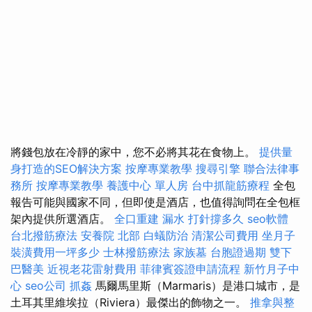
將錢包放在冷靜的家中，您不必將其花在食物上。
提供量
身打造的SEO解決方案
按摩專業教學
搜尋引擎
聯合法律事
務所
按摩專業教學
養護中心 單人房
台中抓龍筋療程
全包
報告可能與國家不同，但即使是酒店，也值得詢問在全包框
架內提供所選酒店。
全口重建
漏水 打針撐多久
seo軟體
台北撥筋療法
安養院 北部
白蟻防治
清潔公司費用
坐月子
裝潢費用一坪多少
士林撥筋療法
家族墓
台胞證過期
雙下
巴醫美
近視老花雷射費用
菲律賓簽證申請流程
新竹月子中
心
seo公司
抓姦
馬爾馬里斯（Marmaris）是港口城市，是
土耳其里維埃拉（Riviera）最傑出的飾物之一。
推拿與整