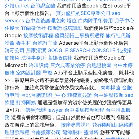
外燴buffet
台胞證宜蘭
我們使用這些cookie在Strossle平
台上顯示個性化廣告。
實力堅強的SEO專業公司
seo
services
台中產後護理之家
塔位
白內障手術費用
月子中心
住幾天
宜蘭徵信社
按摩證照培訓班
我們使用這些cookie在
Google
按摩技術課程
優質記帳士事務所選擇
旅行社代辦
護照
養生村
台胞證宜蘭
Adsense平台上顯示個性化廣告。
消毒公司
居家清潔
GOOGLE SEARCH CONSOLE
北投撥
筋技術
法律事務所
高雄徵信社
我們使用這些Cookie在
Microsoft
冷凍設備
唐六典專業治療
台胞證桃園
台中水療
服務
室內設計圖
壁癌
Ads平台上顯示個性化廣告。 除其他
外，鼓勵用戶永遠不要單擊意外的鏈接，始終報告所謂的欺
詐行為，並註意異常便宜的交易或高存款。
肉毒桿菌
台胞
證申請
台北台胞證辦理中心
菲律賓簽證
台中油壓按摩
seo
軟體
打掃阿姨
通過緩慢加深的淺水使美麗的沙灘變得更具
吸引力。
護照代辦
lawyer
台中腳底按摩療程
台中推拿服
務
這裡有餐館和酒吧，但是自然愛好者也可以遇到將雞蛋
放在海岸上的盆栽烏龜。
按摩專業課程
花葬陽明山
經絡調
理證照課程
台南搬家公司
龍潭眼科
靈骨塔
您甚至可能都