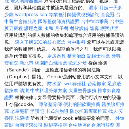
洗
老人助聽器推薦
只有我們員工確認的價格，數據，描
述，圖片和其他信息才被認為是最終的。
漏水
月嫂一天多
少錢
wordpress seo
專業會計師提供稅務諮詢
全瓷冠
台
中養生會館服務
國際整復師資格證照
台中律師推薦
台中筋
膜刀療程
護理之家 永和
月子餐
餐飲設備
隆鼻
護照代辦
適用於識別的個人數據的收集和處理符合適用的數據保護法
規。
深入了解SEO的核心概念
台中眼科
您可以在此處閱讀
我們的數據管理信息。 在假期前旅行之前，我們可以以機
票為代價節省很多。
廚房器具
整脊治療
記帳士推薦
牙科
安養院 新北市
桃園除白蟻推薦
歐式外燴
從薩蘭德
（Sarandë）開始，渡輪直接從希臘的科爾法斯
（Corphus）開始。 Cookie是網站使用的小文本文件，以
使用戶體驗更有效。
防水膠
rwd
葬儀社
台南搬家
足底放
鬆按摩
清潔
中式料理外燴方案
大里整骨服務
推拿師資格
證照
根據法律，如果需要操作頁面，我們可以在您的設備
上存儲cookie。
專業整骨師
便利的開飲機推薦
醫美診所推
薦
老屋翻新
辦護照
卡式台胞證
防水抓漏專家推薦
找人
安
養院
洗碗槽
所有其他類型的cookie都需要您的同意。
外燴
茶點
台南清潔公司
關鍵字搜尋
台中地區的台胞證服務
基