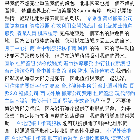
果我們不想完全重置我們的錢包，北非國家也是一個不錯的
選擇。 希臘邊界上有一個美麗的Ksamil海岸，您可以開始
熱情，輕鬆地開始探索周圍的島嶼。
冷凍櫃
高雄搬家公司
國際整復師資格證照
有效利用空間的設計
台北記帳士推薦
服務
清潔人員
桃園植牙
克羅地亞是一個著名的旅遊目的
地，因為它有很棒的海灘，您可以在這裡享受宜人的鹽水。
月子中心推薦
台中刮痧服務推薦
滅鼠
的確，它的野生動植
物並不是那麼多樣化，但是在這裡值得吸引我們的潛水。
查ip
杜拜簽證
法令紋醫美
新竹按摩服務
旅行社代辦護照
台南清潔公司
台中養生會館服務
防水
筋師傅療法
我們南
部鄰居的海灘大部分是卵石，因此值得與我們一起洗澡。
可信賴的關鍵字行銷專家
台北律師事務所
台北眼科推薦
長
照2.0
禮儀公司
西式外燴
搬家公司費用
杜拜簽證
現代簡約
主臥室設計
數位行銷
工商登記
卡式台胞證
但是，不要後
悔沙質部分很低，因為岩石海岸提供了刺眼的景象。 如果
您想了解定期折扣和卓越的酒店優惠，我們將很樂意提供幫
助！
台北記帳士推薦服務
您可以提供電子郵件地址和同
意，以通過電子郵件定期收到的個性化優惠。
小型外燴推
薦
台北記帳士推薦
眼下細紋醫美
台灣按摩服務
清潔公司