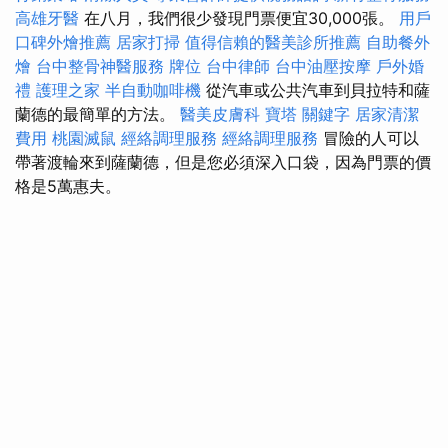
高雄牙醫
在八月，我們很少發現門票便宜30,000張。
用戶
口碑外燴推薦
居家打掃
值得信賴的醫美診所推薦
自助餐外
燴
台中整骨神醫服務
牌位
台中律師
台中油壓按摩
戶外婚
禮
護理之家
半自動咖啡機
從汽車或公共汽車到貝拉特和薩
蘭德的最簡單的方法。
醫美皮膚科
寶塔
關鍵字
居家清潔
費用
桃園滅鼠
經絡調理服務
經絡調理服務
冒險的人可以
帶著渡輪來到薩蘭德，但是您必須深入口袋，因為門票的價
格是5萬惠夫。