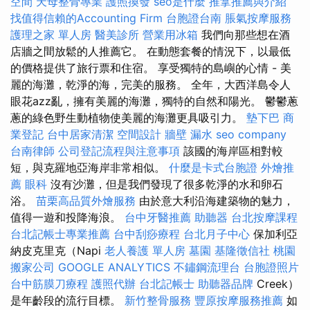
空間
天母整骨專業
護照換發
seo是什麼
推拿推薦與介紹
找值得信賴的Accounting Firm
台胞證台南
脹氣按摩服務
護理之家 單人房
醫美診所
營業用冰箱
我們向那些想在酒
店牆之間放鬆的人推薦它。 在動態套餐的情況下，以最低
的價格提供了旅行票和住宿。 享受獨特的島嶼的心情 - 美
麗的海灘，乾淨的海，完美的服務。 全年，大西洋島令人
眼花azz亂，擁有美麗的海灘，獨特的自然和陽光。 鬱鬱蔥
蔥的綠色野生動植物使美麗的海灘更具吸引力。
墊下巴
商
業登記
台中居家清潔
空間設計
牆壁 漏水
seo company
台南律師
公司登記流程與注意事項
該國的海岸區相對較
短，與克羅地亞海岸非常相似。
什麼是卡式台胞證
外燴推
薦
眼科
沒有沙灘，但是我們發現了很多乾淨的水和卵石
浴。
苗栗高品質外燴服務
由於意大利沿海建築物的魅力，
值得一遊和投降海浪。
台中牙醫推薦
助聽器
台北按摩課程
台北記帳士專業推薦
台中刮痧療程
台北月子中心
保加利亞
納皮克里克（Napi
老人養護 單人房
墓園
基隆徵信社
桃園
搬家公司
GOOGLE ANALYTICS
不鏽鋼流理台
台胞證照片
台中筋膜刀療程
護照代辦
台北記帳士
助聽器品牌
Creek）
是年齡段的流行目標。
新竹整骨服務
豐原按摩服務推薦
如