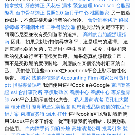
推拿技術
牙齒矯正
天花板 漏水 緊急處理
local seo
台胞證
隆乳
台中骨盆矯正
長照2.0
坐月子中心
桃園搬家
另一個迷
你鄉村，不會讓徒步旅行者的心發冷。
會計師事務所
偵探
殺蟑螂
不鏽鋼水槽
二手餐飲設備
但是與斯洛文尼亞不同，
阿爾巴尼亞並沒有受到遊客的追捧。
高雄的台胞證辦理指
南
因此，如果您以折扣價尋求和平，這是理想的選擇。 這
是克羅地亞的兄弟，它是用小鹽生長的。 如今，中歐和東
歐的徒步旅行者不僅很受歡迎。 如果您真的想拯救自己，
而不是受歡迎的度假勝地，則應該在某個沿海村莊容納自
己。 我們使用這些cookie在Facebook平台上顯示個性化
廣告。
搬家
找值得信賴的Accounting Firm
搬家公司費用
ptt
指壓專業課程
我們使用這些Cookie在Google
柬埔寨簽
證
ssl
會計事務所
平價助聽器
養護中心
養護中心
專業整骨
師
Ads平台上顯示個性化廣告。
私人居家清潔
毛孔粗大醫
美
植牙費用
隆鼻塑造完美輪廓
助您實現品牌價值的數位行
銷方案
柬埔寨簽證
漏水 打針
這些cookie可以幫助我們使
用Disqus平台來了解您，從而開發我們的網站，以便您親
自使用。
白內障手術
到府外燴
高雄清潔公司
搜尋引擎
裝