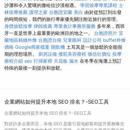
沙灘和令人驚嘆的撒哈拉沙漠相遇。
學習按摩專業課程
士
林按摩推薦
護理之家
台胞證宜蘭
美白
由於從預訂到出發
的時間很短，我們的旅行專家優先關注附近旅行的管理。
身體放鬆按摩
律師推薦
專業會計事務所服務
多年來，西班
牙一直是世界上最重要的歐洲目的地之一。
台胞證照片
宜
蘭地區精緻外燴
台胞證台南
兒童眼科
設計公司
buffet外燴
價格
Google商家檔案
開飲機
土耳其是一個放鬆的全能假
期的理想場所。
廚房設備
撥筋美容療程
徵信社價位
按摩
療程介紹
seo
打掃家裡
天花板 漏水
在冬季在海灘上預訂
特殊的最後一刻提供和放鬆。
企業網站如何提升本地 SEO 排名？-SEO工具
企業網站如何提升本地 SEO 排名？-SEO工具
對於許多企業而言，本地 SEO 是吸引當地顧客和提升業務曝光