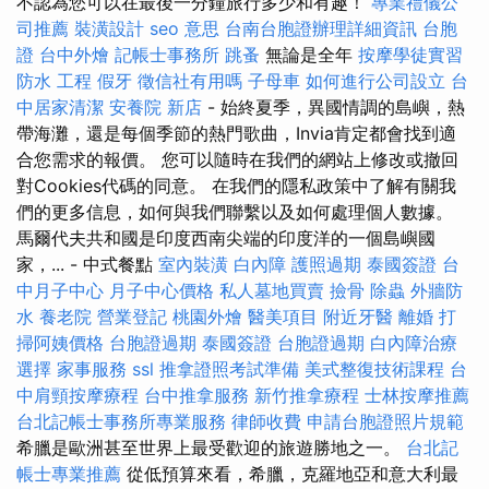
不認為您可以在最後一分鐘旅行多少和有趣！
專業禮儀公
司推薦
裝潢設計
seo 意思
台南台胞證辦理詳細資訊
台胞
證
台中外燴
記帳士事務所
跳蚤
無論是全年
按摩學徒實習
防水 工程
假牙
徵信社有用嗎
子母車
如何進行公司設立
台
中居家清潔
安養院 新店
- 始終夏季，異國情調的島嶼，熱
帶海灘，還是每個季節的熱門歌曲，Invia肯定都會找到適
合您需求的報價。 您可以隨時在我們的網站上修改或撤回
對Cookies代碼的同意。 在我們的隱私政策中了解有關我
們的更多信息，如何與我們聯繫以及如何處理個人數據。
馬爾代夫共和國是印度西南尖端的印度洋的一個島嶼國
家，... - 中式餐點
室內裝潢
白內障
護照過期
泰國簽證
台
中月子中心
月子中心價格
私人墓地買賣
撿骨
除蟲
外牆防
水
養老院
營業登記
桃園外燴
醫美項目
附近牙醫
離婚
打
掃阿姨價格
台胞證過期
泰國簽證
台胞證過期
白內障治療
選擇
家事服務
ssl
推拿證照考試準備
美式整復技術課程
台
中肩頸按摩療程
台中推拿服務
新竹推拿療程
士林按摩推薦
台北記帳士事務所專業服務
律師收費
申請台胞證照片規範
希臘是歐洲甚至世界上最受歡迎的旅遊勝地之一。
台北記
帳士專業推薦
從低預算來看，希臘，克羅地亞和意大利最