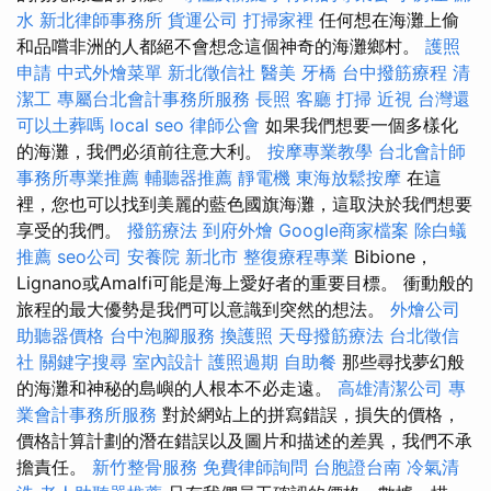
水
新北律師事務所
貨運公司
打掃家裡
任何想在海灘上偷
和品嚐非洲的人都絕不會想念這個神奇的海灘鄉村。
護照
申請
中式外燴菜單
新北徵信社
醫美
牙橋
台中撥筋療程
清
潔工
專屬台北會計事務所服務
長照
客廳
打掃
近視
台灣還
可以土葬嗎
local seo
律師公會
如果我們想要一個多樣化
的海灘，我們必須前往意大利。
按摩專業教學
台北會計師
事務所專業推薦
輔聽器推薦
靜電機
東海放鬆按摩
在這
裡，您也可以找到美麗的藍色國旗海灘，這取決於我們想要
享受的我們。
撥筋療法
到府外燴
Google商家檔案
除白蟻
推薦
seo公司
安養院 新北市
整復療程專業
Bibion​​e，
Lignano或Amalfi可能是海上愛好者的重要目標。 衝動般的
旅程的最大優勢是我們可以意識到突然的想法。
外燴公司
助聽器價格
台中泡腳服務
換護照
天母撥筋療法
台北徵信
社
關鍵字搜尋
室內設計
護照過期
自助餐
那些尋找夢幻般
的海灘和神秘的島嶼的人根本不必走遠。
高雄清潔公司
專
業會計事務所服務
對於網站上的拼寫錯誤，損失的價格，
價格計算計劃的潛在錯誤以及圖片和描述的差異，我們不承
擔責任。
新竹整骨服務
免費律師詢問
台胞證台南
冷氣清