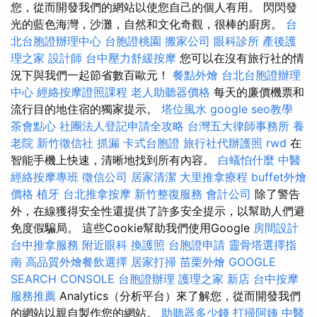
您，從而開發我們的網站以使您自己的個人有用。 閃閃發
光的藍色海灣，沙灘，自然和文化奇觀，很棒的廚房。
台
北台胞證辦理中心
台胞證桃園
搬家公司
眼科診所
產後護
理之家
設計師
台中壓力舒緩按摩
您可以在沒有旅行社的情
況下與我們一起節省數百歐元！
餐點外燴
台北台胞證辦理
中心
經絡按摩證照課程
老人助聽器價格
每天的廉價機票和
流行目的地住宿的獨家提示。
塔位風水
google seo教學
茶會點心
社團法人登記申請全攻略
台灣五大律師事務所
養
老院
新竹徵信社
抓漏
卡式台胞證
旅行社代辦護照
rwd
在
智能手機上快速，清晰地找到所有內容。
白蟻怕什麼
中醫
經絡按摩專班
徵信公司
居家清潔
大里推拿療程
buffet外燴
價格
植牙
台北推拿按摩
新竹整復服務
會計公司
除了警告
外，在線獲得安全性還提供了許多安全提示，以幫助人們避
免度假騙局。 這些Cookie幫助我們使用Google
房間設計
台中推拿服務
附近眼科
換護照
台胞證申請
靈骨塔選擇指
南
高品質外燴餐飲選擇
居家打掃
苗栗外燴
GOOGLE
SEARCH CONSOLE
台胞證辦理
護理之家 新店
台中按摩
服務推薦
Analytics（分析平台）來了解您，從而開發我們
的網站以親自製作您的網站。
助聽器多少錢
打掃阿姨
中醫