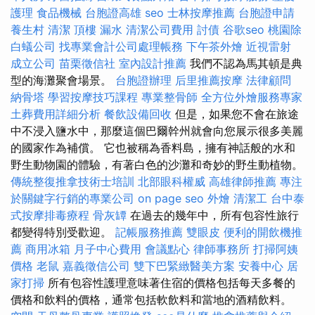
護理
食品機械
台胞證高雄
seo
士林按摩推薦
台胞證申請
養生村
清潔
頂樓 漏水
清潔公司費用
討債
谷歌seo
桃園除
白蟻公司
找專業會計公司處理帳務
下午茶外燴
近視雷射
成立公司
苗栗徵信社
室內設計推薦
我們不認為馬其頓是典
型的海灘聚會場景。
台胞證辦理
后里推薦按摩
法律顧問
納骨塔
學習按摩技巧課程
專業整骨師
全方位外燴服務專家
土葬費用詳細分析
餐飲設備回收
但是，如果您不會在旅途
中不浸入鹽水中，那麼這個巴爾幹州就會向您展示很多美麗
的國家作為補償。 它也被稱為香料島，擁有神話般的水和
野生動物園的體驗，有著白色的沙灘和奇妙的野生動植物。
傳統整復推拿技術士培訓
北部眼科權威
高雄律師推薦
專注
於關鍵字行銷的專業公司
on page seo
外燴
清潔工
台中泰
式按摩排毒療程
骨灰罈
在過去的幾年中，所有包容性旅行
都變得特別受歡迎。
記帳服務推薦
雙眼皮
便利的開飲機推
薦
商用冰箱
月子中心費用
會議點心
律師事務所
打掃阿姨
價格
老鼠
嘉義徵信公司
雙下巴緊緻醫美方案
安養中心
居
家打掃
所有包容性護理意味著住宿的價格包括每天多餐的
價格和飲料的價格，通常包括軟飲料和當地的酒精飲料。