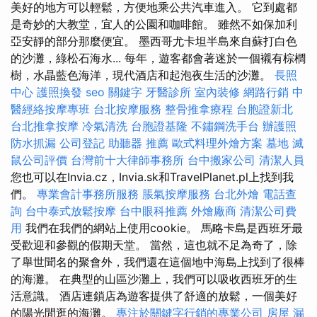
美好的地方可以輕鬆，方便地乘公共汽車進入。 它到處都
是奇妙的大教堂，宜人的公園和咖啡館。 雖然不如保加利
亞安靜的部分那麼便宜。 墨西哥尤卡坦半島來自蘇打白色
的沙灘，綠松石海水... 每年，遊客都會著迷於一個襯有棕櫚
樹，水晶藍色海洋，現代酒店和起泡夜生活的沙灘。
長照
中心
護照換發
seo 關鍵字
牙醫診所
室內裝修
網路行銷
中
醫經絡按摩專班
台北按摩服務
整骨推拿療程
台胞證新北
台北推拿按摩
冷氣清洗
台胞證基隆
不鏽鋼洗手台
辦護照
防水抓漏
公司登記
助聽器 推薦
歐式料理外燴方案
墓地
滅
鼠公司評價
台灣前十大律師事務所
台中搬家公司
清潔人員
您也可以在Invia.cz，Invia.sk和TravelPlanet.pl上找到我
們。
專業會計事務所服務
脹氣按摩服務
台北外燴
電話查
詢
台中泰式放鬆按摩
台中眼科推薦
外燴廠商
清潔公司費
用
我們在我們的網站上使用cookie。 馬略卡島是西班牙最
受歡迎和參觀的假期天堂。 當然，這也就不足為奇了，除
了舉世聞名的聚會外，我們還在這個地中海島上找到了很棒
的海灘。 在典型的山區沙灘上，我們可以吸收西班牙的生
活意識。 酒店連鎖店為遊客提供了舒適的放鬆，一個美好
的陽光閒逛的海灘。
專注於關鍵字行銷的專業公司
房屋 漏