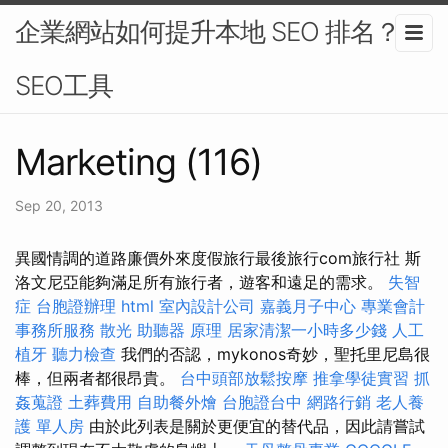
企業網站如何提升本地 SEO 排名？-
SEO工具
Marketing (116)
Sep 20, 2013
異國情調的道路廉價外來度假旅行最後旅行com旅行社 斯
洛文尼亞能夠滿足所有旅行者，遊客和遠足的需求。
失智
症
台胞證辦理
html
室內設計公司
嘉義月子中心
專業會計
事務所服務
散光
助聽器 原理
居家清潔一小時多少錢
人工
植牙
聽力檢查
我們的否認，mykonos奇妙，聖托里尼島很
棒，但兩者都很昂貴。
台中頭部放鬆按摩
推拿學徒實習
抓
姦蒐證
土葬費用
自助餐外燴
台胞證台中
網路行銷
老人養
護 單人房
由於此列表是關於更便宜的替代品，因此請嘗試