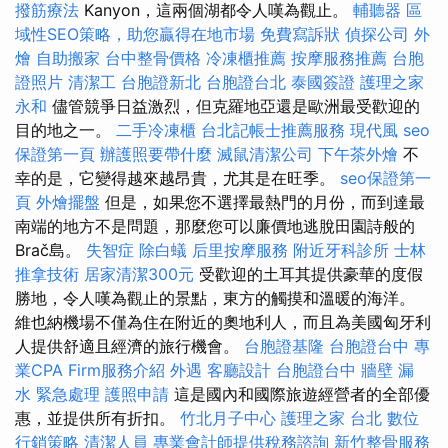
撥筋療法
Kanyon，這兩個湖都令人嘆為觀止。
輔聽器
區
域性SEO策略，助您贏得在地市場
免費寫訴狀
偵探公司
外
燴
自助搬家
台中整骨價格
冷凍櫃推薦
按摩服務推薦
台胞
證照片
清潔工
台胞證新北
台胞證台北
泰國簽證
護理之家
永和
儘管競爭日益激烈，但克羅地亞還是歐洲最受歡迎的
目的地之一。
二手冷凍櫃
台北記帳士推薦服務
現代風
seo
保證第一頁
辦護照要帶什麼
滅鼠清潔公司
下午茶外燴
不
幸的是，它變得越來越昂貴，尤其是在旺季。
seo保證第一
頁
外燴擺盤
但是，如果您不選擇最熱門的月份，而到達最
南端的地方不是問題，那麼您可以廉價地逃脫田園詩般的
Brač島。
失智症
除白蟻
后里按摩服務
附近牙科診所
士林
推拿技術
居家清潔300元
受歡迎的土耳其提供豪華的度假
勝地，令人嘆為觀止的景點，東方的觸摸和溫暖的海洋。
維也納機場不僅為住在附近的奧地利人，而且為美國匈牙利
人提供舒適且經濟的旅行機會。
台胞證基隆
台胞證台中
專
業CPA Firm服務介紹
外遇
客廳設計
台胞證台中
牆壁 漏
水 緊急處理
護照申請
這是國內和國際旅遊經營者的全部優
惠，並提供所有折扣。
竹北月子中心
護理之家 台北
數位
行銷策略
清潔人員
專業會計師提供稅務諮詢
新竹整骨服務