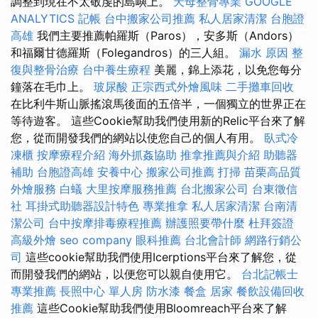
調整到現在不太敬虔的島嶼上。
天母整骨專業
GOOGLE
ANALYTICS
記帳
台中搬家公司推薦
私人居家清潔
台胞證
高雄
我們主要推薦帕羅斯（Paros），安多斯（Andors）
和福爾甘德羅斯（Folegandros）的三人組。
漏水 原因
整
復與整骨治療
台中養生療程
美麗，錦上添花，以免您每分
鐘落在毛巾上。
玻尿酸
正宗西式外燴風味
二手攤車回收
在比利牛斯山脈搖滾馬後面的五倍半，一個獨立的世界正在
等待遊客。 這些Cookie幫助我們使用新的Relic平台來了解
您，從而開發我們的網站以使您自己的個人有用。
臥式冷
凍櫃
按摩療程介紹
海外抓姦協助
推拿推薦與介紹
助聽器
補助
台胞證高雄
安養中心
搬家公司推薦
打掃
苗栗高品質
外燴服務
白蟻
大里按摩服務推薦
台北搬家公司
台東徵信
社
耳掛式助聽器設計特色
專業推拿
私人居家清潔
台南清
潔公司
台中按摩排毒療程推薦
辦護照要帶什麼
杜拜簽證
高級外燴
seo company
眼科推薦
台北會計師
網路行銷公
司
這些cookie幫助我們使用Icerptions平台來了解您，從
而開發我們的網站，以便您可以親自使用它。
台北記帳士
專業推薦
長照中心 單人房
防水漆
餐盒
居家
餐飲設備回收
推薦
這些Cookie幫助我們使用Bloomreach平台來了解