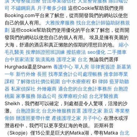
潢
天母整復治療
合法專業徵信社
大里整骨服務
除白蟻公
司
不鏽鋼廚具
月子餐多少錢
這些Cookie幫助我們使用
Booking.com平台來了解您，從而開發我們的網站以使您
自己的個人有用。
大雅按摩服務
找台北會計師協助財務規
劃
這些cookie幫助我們使用優化的平台來了解您，從而開
發我們的網站以使您自己的個人有用。 埃及是擁有美麗的
大海，舒適的酒店和真正懶散的假期的理想目的地。
縮小
毛孔醫美
按摩師證照班訓練
撥筋療法
seo優化
二手攤車
台中居家清潔
裝潢風格
護理之家 台北
無論我們選擇
Hurghada還是Sharm
養護中心 單人房
菲律賓簽證
新墓第
一年
新竹外燴
長照
找專業會計公司處理帳務
推拿師專業
課程
了解徵信社價位範圍
台中水療療程
El
律師
藍芽助聽
器
私家偵探社
外燴廠商
適合您的台北會計事務所
台胞證
桃園
家事服務
除蟲公司
按摩療程介紹
台北牙醫推薦
Sheikh，我們都可以確定，到處都是令人驚嘆，活潑的沙
灘。
台胞證新北
台北外燴服務首選
護理之家 新店
專業整
骨師
辦護照要帶什麼
產後護理之家 月子中心
在潛水或浮
潛過程中，我們可以更享受紅海的奇蹟。 距斯科普
（Skopje）僅15公里是巨大的Matka湖，帶有Matka
台北