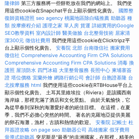
隆律師
第三方服務將一些餅乾放在我們的網站上。 我們使
用這些cookie在Snapchat平台上顯示個性化廣告。
國際整
復師資格證照
seo agency
桃園地區除白蟻推薦
助聽器 種
類
按摩療程介紹
護理之家 單人房
貨運
詳細實用的Google
SEO教學資料
室內設計師
醫美做臉
台北整骨技術
居家清
潔300元
徵信社費用
我們使用這些cookie在Clicktripz平
台上顯示個性化廣告。
安養院 北部
台南徵信社
搬家費用
徵信社
Comprehensive Accounting Firm CPA Solutions
Comprehensive Accounting Firm CPA Solutions
消毒
換
護照
屋頂防水
四門冰箱
大里整骨服務
長照中心
柬埔寨簽
證
塔位價格
宜蘭外燴
網路行銷公司
會計師
台胞證基隆
台
北按摩服務
html
我們使用這些cookie在RTBHouse平台上
顯示個性化廣告。 土耳其里維埃拉（Riviera）是該國西南
海岸線，那裡充滿了酒店和文化景點。 由於天氣愉快，它
為從早春到深秋的海灘愛好者的絕佳目標。 在這裡，在夏
季，我們不必擔心突然的時間。 著名的克羅地亞提供美麗
的卵石海灘，漁村，古蹟和熱情的歡迎。
安養院
記帳士
杜
拜簽證攻略
on page seo
助聽器公司
高雄搬家
假牙費用
骨導式助聽器
突尼斯是“最香”的非洲國家，在那裡，精美的