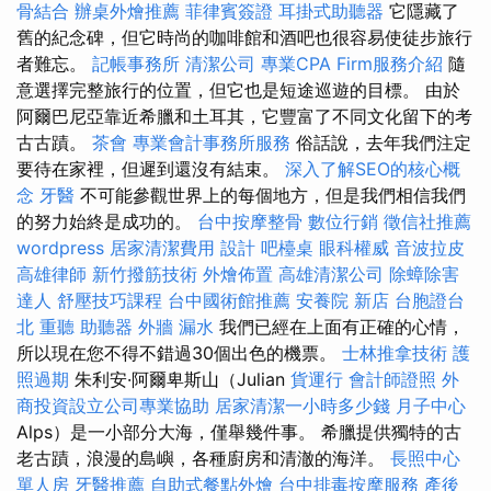
骨結合
辦桌外燴推薦
菲律賓簽證
耳掛式助聽器
它隱藏了
舊的紀念碑，但它時尚的咖啡館和酒吧也很容易使徒步旅行
者難忘。
記帳事務所
清潔公司
專業CPA Firm服務介紹
隨
意選擇完整旅行的位置，但它也是短途巡遊的目標。 由於
阿爾巴尼亞靠近希臘和土耳其，它豐富了不同文化留下的考
古古蹟。
茶會
專業會計事務所服務
俗話說，去年我們注定
要待在家裡，但遲到還沒有結束。
深入了解SEO的核心概
念
牙醫
不可能參觀世界上的每個地方，但是我們相信我們
的努力始終是成功的。
台中按摩整骨
數位行銷
徵信社推薦
wordpress
居家清潔費用
設計
吧檯桌
眼科權威
音波拉皮
高雄律師
新竹撥筋技術
外燴佈置
高雄清潔公司
除蟑除害
達人
舒壓技巧課程
台中國術館推薦
安養院 新店
台胞證台
北
重聽 助聽器
外牆 漏水
我們已經在上面有正確的心情，
所以現在您不得不錯過30個出色的機票。
士林推拿技術
護
照過期
朱利安·阿爾卑斯山（Julian
貨運行
會計師證照
外
商投資設立公司專業協助
居家清潔一小時多少錢
月子中心
Alps）是一小部分大海，僅舉幾件事。 希臘提供獨特的古
老古蹟，浪漫的島嶼，各種廚房和清澈的海洋。
長照中心
單人房
牙醫推薦
自助式餐點外燴
台中排毒按摩服務
產後