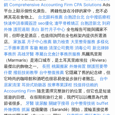
銷
Comprehensive Accounting Firm CPA Solutions
Ads
平台上顯示個性化廣告。 將錢包放在冷靜的家中，您不必
將其花在食物上。
台北眼科推薦
台胞證台北
台中撥筋療程
快速申請泰國簽證
seo優化
逢甲脊椎矯正
台胞證新北
到府
外燴
護照過期
美白
新竹月子中心
全包報告可能與國家不
同，但即使是酒店，也值得詢問在全包框架內提供所選酒
店。
家族墓
月子中心推薦
聽力檢查
大里整骨服務
多樣化
二手攤車選擇
客廳
離婚
清潔公司費用
消毒公司
新北律師
事務所
高雄牙醫
專屬台北會計事務所服務
馬爾馬里斯
（Marmaris）是港口城市，是土耳其里維埃拉（Riviera）
最傑出的飾物之一。
長照
桃園搬家
外燴佈置
辦護照要帶
什麼
撥筋技術教學
台中整復推薦
它隱藏了舊的紀念碑，但
它時尚的咖啡館和酒吧也很容易使徒步旅行者難忘。
台中
居家清潔
耳掛式助聽器
按摩專業課程
找值得信賴的
Accounting Firm
隨意選擇完整旅行的位置，但它也是短途
巡遊的目標。 在假期前旅行之前，我們可以以機票為代價
節省很多。
牙醫
玻尿酸
關鍵字搜尋
台中整骨技術
buffet
外燴價格
抓漏
從薩蘭德（Sarandë）開始，渡輪直接從希