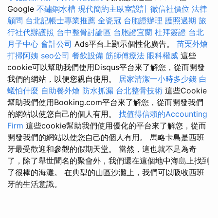
Google
不鏽鋼水槽
現代簡約主臥室設計
徵信社價位
法律
顧問
台北記帳士專業推薦
全瓷冠
台胞證辦理
護照過期
旅
行社代辦護照
台中整骨討論區
台胞證宜蘭
杜拜簽證
台北
月子中心
會計公司
Ads平台上顯示個性化廣告。
苗栗外燴
打掃阿姨
seo公司
餐飲設備
筋師傅療法
眼科權威
這些
cookie可以幫助我們使用Disqus平台來了解您，從而開發
我們的網站，以便您親自使用。
居家清潔一小時多少錢
白
蟻怕什麼
自助餐外燴
防水抓漏
台北整骨技術
這些Cookie
幫助我們使用Booking.com平台來了解您，從而開發我們
的網站以使您自己的個人有用。
找值得信賴的Accounting
Firm
這些cookie幫助我們使用優化的平台來了解您，從而
開發我們的網站以使您自己的個人有用。 馬略卡島是西班
牙最受歡迎和參觀的假期天堂。 當然，這也就不足為奇
了，除了舉世聞名的聚會外，我們還在這個地中海島上找到
了很棒的海灘。 在典型的山區沙灘上，我們可以吸收西班
牙的生活意識。