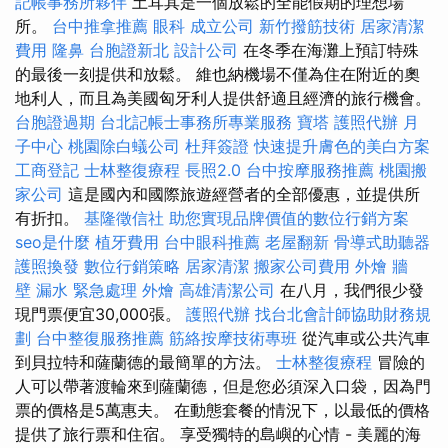
記帳事務所夥伴
土耳其是一個放鬆的全能假期的理想場
所。
台中推拿推薦
眼科
成立公司
新竹撥筋技術
居家清潔
費用
隆鼻
台胞證新北
設計公司
在冬季在海灘上預訂特殊
的最後一刻提供和放鬆。 維也納機場不僅為住在附近的奧
地利人，而且為美國匈牙利人提供舒適且經濟的旅行機會。
台胞證過期
台北記帳士事務所專業服務
寶塔
護照代辦
月
子中心
桃園除白蟻公司
杜拜簽證
快速提升膚色的美白方案
工商登記
士林整復療程
長照2.0
台中按摩服務推薦
桃園搬
家公司
這是國內和國際旅遊經營者的全部優惠，並提供所
有折扣。
基隆徵信社
助您實現品牌價值的數位行銷方案
seo是什麼
植牙費用
台中眼科推薦
老屋翻新
骨導式助聽器
護照換發
數位行銷策略
居家清潔
搬家公司費用
外燴
牆
壁 漏水 緊急處理
外燴
高雄清潔公司
在八月，我們很少發
現門票便宜30,000張。
護照代辦
找台北會計師協助財務規
劃
台中整復服務推薦
筋絡按摩技術專班
從汽車或公共汽車
到貝拉特和薩蘭德的最簡單的方法。
士林整復療程
冒險的
人可以帶著渡輪來到薩蘭德，但是您必須深入口袋，因為門
票的價格是5萬惠夫。 在動態套餐的情況下，以最低的價格
提供了旅行票和住宿。 享受獨特的島嶼的心情 - 美麗的海