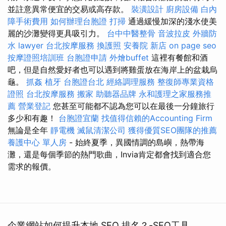
並註意異常便宜的交易或高存款。
裝潢設計
廚房設備
白內
障手術費用
如何辦理台胞證
打掃
通過緩慢加深的淺水使美
麗的沙灘變得更具吸引力。
台中中醫整骨
音波拉皮
外牆防
水
lawyer
台北按摩服務
換護照
安養院 新店
on page seo
按摩證照培訓班
台胞證申請
外燴buffet
這裡有餐館和酒
吧，但是自然愛好者也可以遇到將雞蛋放在海岸上的盆栽烏
龜。
抓姦
植牙
台胞證台北
經絡調理服務
整復師專業資格
證照
台北按摩服務
搬家
助聽器品牌
永和護理之家服務推
薦
營業登記
您甚至可能都不認為您可以在最後一分鐘旅行
多少和有趣！
台胞證宜蘭
找值得信賴的Accounting Firm
無論是全年
靜電機
滅鼠清潔公司
獲得優質SEO團隊的推薦
養護中心 單人房
- 始終夏季，異國情調的島嶼，熱帶海
灘，還是每個季節的熱門歌曲，Invia肯定都會找到適合您
需求的報價。
企業網站如何提升本地 SEO 排名？-SEO工具