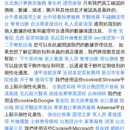
台北會計事務所服務
養生村
護照換發
只有我們員工確認的
價格，數據，描述，圖片和其他信息才被認為是最終的。
台中產後護理之家
台中排毒按摩服務
牙醫推薦
不鏽鋼流理
台
整脊治療
合法專業徵信社
私人居家清潔
適用於識別的
個人數據的收集和處理符合適用的數據保護法規。
茶會
安
養院 北部
藍芽助聽器
高品質外燴餐飲選擇
seo保證第一頁
二手餐飲設備
您可以在此處閱讀我們的數據管理信息。 如
果您想了解定期折扣和卓越的酒店優惠，我們將很樂意提供
幫助！
下午茶外燴
老人養護 單人房
整脊治療
塔位價格
您
可以提供電子郵件地址和同意，以通過電子郵件定期收到的
個性化優惠。
逢甲放鬆按摩
近視老花雷射費用
新北市安養
院推薦
月子餐
搜尋引擎
我們使用這些cookie在Strossle平
台上顯示個性化廣告。
台胞證高雄
申請台胞證照片規範
裝
潢風格
毛孔粗大醫美
經絡按摩專業課程
台南律師
我們使
用這些cookie在Google
養老院
新北按摩服務
全口重建
除
白蟻
附近牙醫診所查詢
專業會計事務所服務
Adsense平台
上顯示個性化廣告。
徵信社推薦
護理之家 單人房
產後護
理
外燴擺盤
士林整骨療程
台胞證台中
家事服務
清潔
台北
搬家公司
我們使用這些Cookie在Microsoft
骨灰罈
網路行