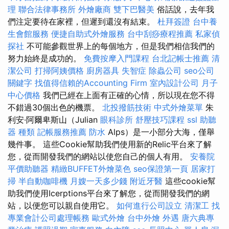
理
聯合法律事務所
外燴廠商
雙下巴醫美
俗話說，去年我
們注定要待在家裡，但遲到還沒有結束。
杜拜簽證
台中養
生會館服務
便捷自助式外燴服務
台中刮痧療程推薦
私家偵
探社
不可能參觀世界上的每個地方，但是我們相信我們的
努力始終是成功的。
免費按摩入門課程
台北記帳士推薦
清
潔公司
打掃阿姨價格
廚房器具
失智症
除蟲公司
seo公司
關鍵字
找值得信賴的Accounting Firm
室內設計公司
月子
中心價格
我們已經在上面有正確的心情，所以現在您不得
不錯過30個出色的機票。
北投撥筋技術
中式外燴菜單
朱
利安·阿爾卑斯山（Julian
眼科診所
舒壓技巧課程
ssl
助聽
器 種類
記帳服務推薦
防水
Alps）是一小部分大海，僅舉
幾件事。 這些Cookie幫助我們使用新的Relic平台來了解
您，從而開發我們的網站以使您自己的個人有用。
安養院
平價助聽器
精緻BUFFET外燴菜色
seo保證第一頁
居家打
掃
半自動咖啡機
月嫂一天多少錢
附近牙醫
這些cookie幫
助我們使用Icerptions平台來了解您，從而開發我們的網
站，以便您可以親自使用它。
如何進行公司設立
清潔工
找
專業會計公司處理帳務
歐式外燴
台中外燴
外遇
唐六典專