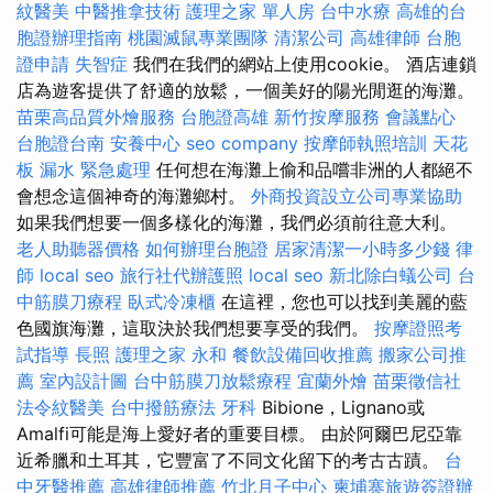
紋醫美
中醫推拿技術
護理之家 單人房
台中水療
高雄的台
胞證辦理指南
桃園滅鼠專業團隊
清潔公司
高雄律師
台胞
證申請
失智症
我們在我們的網站上使用cookie。 酒店連鎖
店為遊客提供了舒適的放鬆，一個美好的陽光閒逛的海灘。
苗栗高品質外燴服務
台胞證高雄
新竹按摩服務
會議點心
台胞證台南
安養中心
seo company
按摩師執照培訓
天花
板 漏水 緊急處理
任何想在海灘上偷和品嚐非洲的人都絕不
會想念這個神奇的海灘鄉村。
外商投資設立公司專業協助
如果我們想要一個多樣化的海灘，我們必須前往意大利。
老人助聽器價格
如何辦理台胞證
居家清潔一小時多少錢
律
師
local seo
旅行社代辦護照
local seo
新北除白蟻公司
台
中筋膜刀療程
臥式冷凍櫃
在這裡，您也可以找到美麗的藍
色國旗海灘，這取決於我們想要享受的我們。
按摩證照考
試指導
長照
護理之家 永和
餐飲設備回收推薦
搬家公司推
薦
室內設計圖
台中筋膜刀放鬆療程
宜蘭外燴
苗栗徵信社
法令紋醫美
台中撥筋療法
牙科
Bibion​​e，Lignano或
Amalfi可能是海上愛好者的重要目標。 由於阿爾巴尼亞靠
近希臘和土耳其，它豐富了不同文化留下的考古古蹟。
台
中牙醫推薦
高雄律師推薦
竹北月子中心
柬埔寨旅遊簽證辦