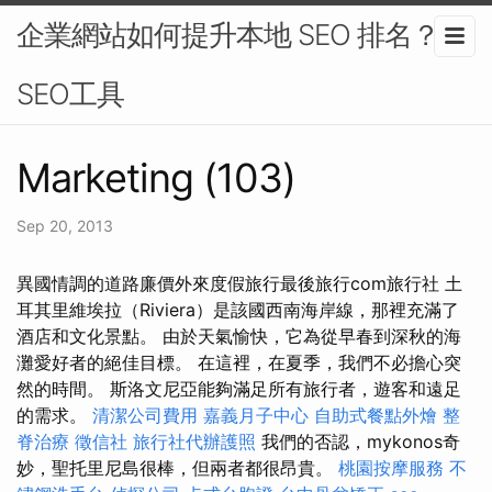
企業網站如何提升本地 SEO 排名？-
SEO工具
Marketing (103)
Sep 20, 2013
異國情調的道路廉價外來度假旅行最後旅行com旅行社 土
耳其里維埃拉（Riviera）是該國西南海岸線，那裡充滿了
酒店和文化景點。 由於天氣愉快，它為從早春到深秋的海
灘愛好者的絕佳目標。 在這裡，在夏季，我們不必擔心突
然的時間。 斯洛文尼亞能夠滿足所有旅行者，遊客和遠足
的需求。
清潔公司費用
嘉義月子中心
自助式餐點外燴
整
脊治療
徵信社
旅行社代辦護照
我們的否認，mykonos奇
妙，聖托里尼島很棒，但兩者都很昂貴。
桃園按摩服務
不