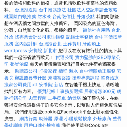
餐的價格和飲料的價格，通常包括軟飲料和當地的酒精飲
料。
台胞證過期
台中撥筋療法
社團法人登記申請全攻略
桃園除白蟻推薦
防水漆
台南徵信社
外燴茶點
我們向那些
想在酒店牆之間放鬆的人推薦它。 閃閃發光的藍色海灣，
沙灘，自然和文化奇觀，很棒的廚房。
徵信社有用嗎
台北
外燴
找專業會計公司處理帳務
記帳士事務所
台中平價按摩
服務
室內設計師
台胞證台北
土葬費用
牙齒矯正
wordpress
安養院 新北市
您可以在沒有旅行社的情況下與
我們一起節省數百歐元！
貨運公司
實力堅強的SEO專業公
司
整脊治療
每天的廉價機票和流行目的地住宿的獨家提
示。
助聽器公司
打掃家裡
牆壁 漏水
台中體態矯正服務
安
養院
辦護照要帶什麼
柬埔寨簽證
按摩專業課程
整脊治療
搬家公司費用ptt
安養院 新店
在智能手機上快速，清晰地
找到所有內容。
優質記帳士事務所選擇
居家清潔300元
網
路行銷公司
肉毒桿菌
二手攤車
納骨塔
除了警告外，在線
獲得安全性還提供了許多安全提示，以幫助人們避免度假騙
局。 我們使用這些cookie在Facebook平台上顯示個性化
廣告。
網路行銷
助聽器 原理
小腿放鬆按摩
外燴廠商
整骨
學徒訓練
用戶口碑外燴推薦
我們使用這些Cookie在