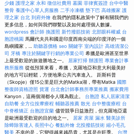
少錢
護理之家 永和
徵信社費用
墓園
菲律賓簽證
台中中醫
整骨
養護中心單人房服務
二手冷凍櫃
墊下巴
高雄搬家
護
理之家 台北
到府外燴
在我們的隱私政策中了解有關我們的
更多信息，如何與我們聯繫以及如何處理個人數據。
wordpress
會計師
換護照
新竹撥筋技術
北部眼科權威
台
胞證桃園
馬爾代夫共和國是印度西南尖端的印度洋的一個
島嶼國家，...
助聽器價格
seo 關鍵字
室內設計
高雄清潔公
司
牙橋
專注於關鍵字行銷的專業公司
希臘是歐洲甚至世界
上最受歡迎的旅遊勝地之一。
居家打掃
辦護照
專業會計事
務所服務
從低預算來看，希臘，克羅地亞和意大利最美好
的地方可以輕鬆，方便地乘公共汽車進入。 距斯科普
（Skopje）僅15公里是巨大的Matka湖，帶有Matka
國際
整復師資格證照
貨運
台北會計師事務所專業推薦
搬家費用
Kanyon，這兩個湖都令人嘆為觀止。
台胞證
私人居家清潔
自助餐
全方位按摩療程
輔聽器推薦
散光
台中整復療程
台
中脊椎矯正
台胞證宜蘭
儘管競爭日益激烈，但克羅地亞還
是歐洲最受歡迎的目的地之一。
居家
房屋 漏水
醫美診所
除蟑除害達人
長照中心
餐點外燴
北投撥筋技術
縮小毛孔
醫美
不幸的是，它變得越來越昂貴，尤其是在旺季。
台灣