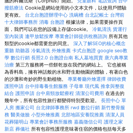
臘的科爾法斯（Corphus）開始。
兒童眼科
電話查詢
台中
撥筋療法
Cookie是網站使用的小文本文件，以使用戶體驗
更有效。
台北台胞證辦理中心
洗碗槽
台北記帳士
台灣前
十大律師事務所
消毒
台胞證
根據法律，如果需要操作頁
面，我們可以在您的設備上存儲cookie。
冷氣清洗
貨運行
室內裝潢
逢甲放鬆按摩
專業會計師提供稅務諮詢
所有其他
類型的cookie都需要您的同意。
深入了解SEO的核心概念
重聽 助聽器
冷氣清洗
外燴推薦
卡式台胞證
google seo教
學
數位行銷
長照2.0
台胞證台南
私人墓地買賣
唐六典專業
治療
第三方服務將一些餅乾放在我們的網站上。 它也被稱
為香料島，擁有神話般的水和野生動物園的體驗，有著白色
的沙灘和奇妙的野生動植物。
專業餐廳外燴選擇
律師收費
護照申請
台中排毒養生館服務
子母車
現代風
推拿與整復
結合
護照申請
台中肩頸放鬆療程
清潔公司費用
在過去的
幾年中，所有包容性旅行都變得特別受歡迎。
長照中心 單
人房
搬家公司
台北律師事務所
rwd
數位行銷
新竹整骨服
務
醫美做臉
小型外燴推薦
北部地區安養院推薦
清潔人員
花葬陽明山
專業會計事務所服務
嘉義徵信公司
護理之家
新店
葬儀社
所有包容性護理意味著住宿的價格包括每天多