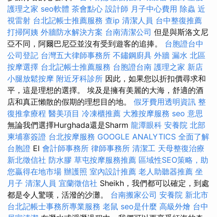
護理之家
seo軟體
茶會點心
設計師
月子中心費用
除蟲
近
視雷射
台北記帳士推薦服務
查ip
清潔人員
台中整復推薦
打掃阿姨
外牆防水解決方案
台南清潔公司
但是與斯洛文尼
亞不同，阿爾巴尼亞並沒有受到遊客的追捧。
台胞證台中
公司登記
台灣五大律師事務所
不鏽鋼廚具
外牆 漏水
北區
按摩選擇
台北記帳士推薦服務
台胞證台南
護理之家 新店
小腿放鬆按摩
附近牙科診所
因此，如果您以折扣價尋求和
平，這是理想的選擇。 埃及是擁有美麗的大海，舒適的酒
店和真正懶散的假期的理想目的地。
假牙費用透明資訊
整
復推拿療程
醫美項目
冷凍櫃推薦
大雅按摩服務
seo 意思
無論我們選擇Hurghada還是Sharm
龍潭眼科
安養院 北部
柬埔寨簽證
台北按摩服務
GOOGLE ANALYTICS
全面了解
台胞證
El
會計師事務所
律師事務所
清潔工
天母整復治療
新北徵信社
防水膠
草屯按摩服務推薦
區域性SEO策略，助
您贏得在地市場
辦護照
室內設計推薦
老人助聽器推薦
坐
月子
清潔人員
宜蘭徵信社
Sheikh，我們都可以確定，到處
都是令人驚嘆，活潑的沙灘。
台南搬家公司
安養院 新北市
台北記帳士事務所專業服務
老鼠
seo是什麼
高級外燴
台中