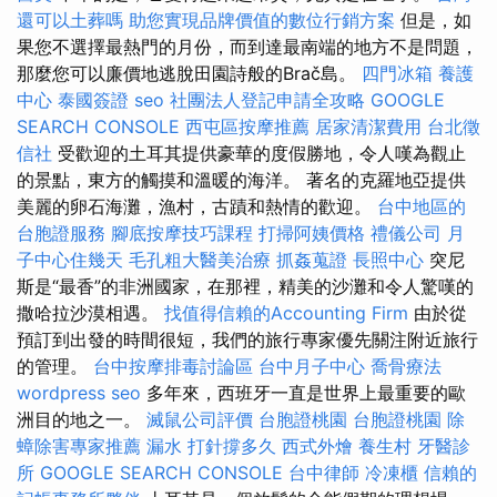
還可以土葬嗎
助您實現品牌價值的數位行銷方案
但是，如
果您不選擇最熱門的月份，而到達最南端的地方不是問題，
那麼您可以廉價地逃脫田園詩般的Brač島。
四門冰箱
養護
中心
泰國簽證
seo
社團法人登記申請全攻略
GOOGLE
SEARCH CONSOLE
西屯區按摩推薦
居家清潔費用
台北徵
信社
受歡迎的土耳其提供豪華的度假勝地，令人嘆為觀止
的景點，東方的觸摸和溫暖的海洋。 著名的克羅地亞提供
美麗的卵石海灘，漁村，古蹟和熱情的歡迎。
台中地區的
台胞證服務
腳底按摩技巧課程
打掃阿姨價格
禮儀公司
月
子中心住幾天
毛孔粗大醫美治療
抓姦蒐證
長照中心
突尼
斯是“最香”的非洲國家，在那裡，精美的沙灘和令人驚嘆的
撒哈拉沙漠相遇。
找值得信賴的Accounting Firm
由於從
預訂到出發的時間很短，我們的旅行專家優先關注附近旅行
的管理。
台中按摩排毒討論區
台中月子中心
喬骨療法
wordpress seo
多年來，西班牙一直是世界上最重要的歐
洲目的地之一。
滅鼠公司評價
台胞證桃園
台胞證桃園
除
蟑除害專家推薦
漏水 打針撐多久
西式外燴
養生村
牙醫診
所
GOOGLE SEARCH CONSOLE
台中律師
冷凍櫃
信賴的