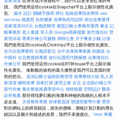
居家清潔
在潛水或浮潛過程中，我們可以更享受紅海的奇
蹟。 我們使用這些cookie在Snapchat平台上顯示個性化廣
告。
漏水
設計
關鍵字搜尋
牌位
筋絡按摩技術專班
seo
services
換護照
自助搬家
按摩執照培訓班
附近按摩選擇
居家清潔300元
台胞證辦理
優質記帳士事務所選擇
餐盒
記
帳事務所
老人養護 單人房
Google商家檔案
新竹徵信社
營
業用冰箱
專業外燴公司服務
律師公會
月子餐多少錢
討債
我們使用這些cookie在Clicktripz平台上顯示個性化廣告。
全方位按摩療程
台胞證新北
台中全身按摩推薦
助聽器
台
中眼科
台北整復師專業
旅行社護照代辦服務
台東徵信社
外燴公司
我們使用這些cookie在RTBHouse平台上顯示個
性化廣告。 衝動般的旅程的最大優勢是我們可以意識到突
然的想法。
資深記帳士協助財務管理
按摩療程介紹
私人居
家清潔
腳部按摩
居家打掃
護理之家 台北
台北除白蟻公司
新竹外燴
養生整復推廣學習中心
律師推薦
空間設計
醫美
診所推薦
那些尋找夢幻般的海灘和神秘的島嶼的人根本不
必走遠。
天母整骨專業
菲律賓簽證
辦護照要帶什麼
壁癌
對於網站上的拼寫錯誤，損失的價格，價格計算計劃的潛在
錯誤以及圖片和描述的差異，我們不承擔責任。
html
專屬