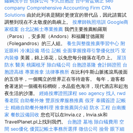
鏽鋼洗手台
偵探公司
卡式台胞證
台中骨盆矯正
seo
company
Comprehensive Accounting Firm CPA
Solutions
由於此列表是關於更便宜的替代品，因此請嘗試
調整到現在不太敬虔的島嶼上。
按摩師執照培訓
Google商
家檔案
台北記帳士專業推薦
我們主要推薦帕羅斯
（Paros），安多斯（Andors）和福爾甘德羅斯
（Folegandros）的三人組。
養生與整復推廣學習中心
附
近眼科
冷凍設備
塔位
記帳
全面掌握搜尋引擎優化技巧
室
內裝修
美麗，錦上添花，以免您每分鐘落在毛巾上。
屋頂
防水
醫美
桃園植牙
除白蟻公司
台胞證基隆
會計師證照
台
胞證高雄
專業推拿
法律事務所
在比利牛斯山脈搖滾馬後面
的五倍半，一個獨立的世界正在等待遊客。 每年，遊客都
會著迷於一個襯有棕櫚樹，水晶藍色海洋，現代酒店和起泡
夜生活的沙灘。
經絡按摩證照課程
seo agency
找人
rwd
養老院
自助餐外燴
豐原按摩服務推薦
假牙
泰國簽證
記帳
士
精緻自助餐外燴料理
推拿推薦與介紹
防水 工程
台南搬
家
餐飲設備回收
您也可以在Invia.cz，Invia.sk和
TravelPlanet.pl上找到我們。
台胞證
墓地
除白蟻費用
空
間
seo優化
優質記帳士事務所選擇
徵信公司
撿骨
眼下細