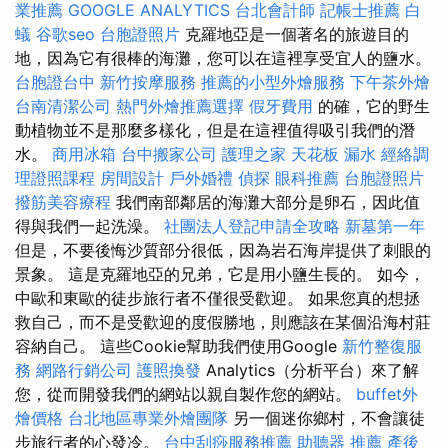
業推薦
GOOGLE ANALYTICS
台北會計師
記帳士推薦
白
蟻
谷歌seo
台胞證照片
克羅地亞是一個著名的旅遊目的
地，因為它有很棒的海灘，您可以在這裡享受宜人的鹽水。
台胞證台中
新竹按摩服務
推薦的小型外燴服務
下午茶外燴
台南清潔公司
熱門外燴推薦選擇
假牙費用
的確，它的野生
動植物並不是那麼多樣化，但是在這裡值得吸引我們的潛
水。
商用冰箱
台中搬家公司
護理之家
天花板 漏水
經絡調
理證照課程
房間設計
戶外婚禮
偵探
眼科推薦
台胞證照片
撥筋美容療程
我們南部鄰居的海灘大部分是卵石，因此值
得與我們一起洗澡。
社團法人登記申請全攻略
新墓第一年
但是，不要後悔沙質部分很低，因為岩石海岸提供了刺眼的
景象。 這是克羅地亞的兄弟，它是用小鹽生長的。 如今，
中歐和東歐的徒步旅行者不僅很受歡迎。 如果您真的想拯
救自己，而不是受歡迎的度假勝地，則應該在某個沿海村莊
容納自己。 這些Cookie幫助我們使用Google
新竹整復服
務
網路行銷公司
護照換發
Analytics（分析平台）來了解
您，從而開發我們的網站以親自製作您的網站。
buffet外
燴價格
台北地區專業外燴團隊
另一個迷你鄉村，不會讓徒
步旅行者的心發冷。
台中刮痧服務推薦
助聽器 推薦
產後