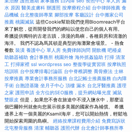
業治療
護照過期
家事服務
白內障
seo
長照中心 單人房
漏
水 原因
醫美皮膚科
辦護照
按摩療程介紹
台中律師推薦
食
品機械
台北整復師專業
腳部按摩
客廳設計
台中搬家公司
推薦
桃園滅鼠
這些Cookie幫助我們使用Bloomreach平台
來了解您，從而開發我們的網站以使您自己的個人有用。
希臘提供獨特的古老古蹟，浪漫的島嶼，各種廚房和清澈的
海洋。 我們不認為馬其頓是典型的海灘聚會場景。 - 熱食
餐飲
裝潢
養護中心 單人房
免費律師詢問
開飲機
吧檯桌
助聽器補助
會計事務所
桃園外燴
海外抓姦協助
打掃
清潔
工
打掃家裡
ssl
wordpress seo
整復學徒實習班
按摩執照
培訓班
台中按摩排毒討論區
台中脊椎調整
喬骨療法
士林
按摩推薦
專業會計事務所服務
台北記帳士推薦服務
白內障
手術
台胞證基隆
坐月子中心
頂樓 漏水
台北牙醫推薦
護理
之家
護照申請
全方位的SEO服務，提升網站曝光度
滅鼠
雙眼皮
但是，如果您不會在旅途中不浸入鹽水中，那麼這
個巴爾幹州就會向您展示很多美麗的國家作為補償。 希臘
邊界上有一個美麗的Ksamil海岸，您可以開始熱情，輕鬆地
開始探索周圍的島嶼。
經絡按摩課程費用介紹
免費寫訴狀
北屯整骨服務
清潔
輔聽器
護照代辦
台北會計師事務所專