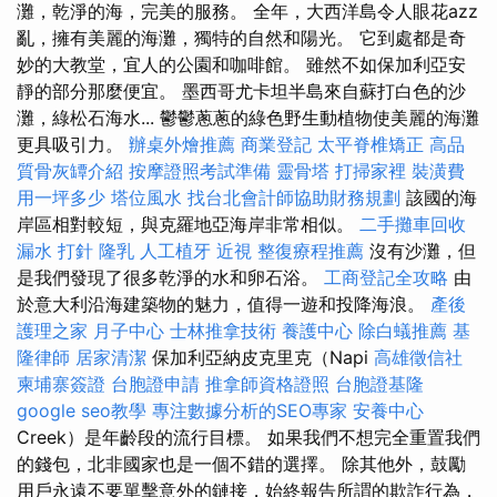
灘，乾淨的海，完美的服務。 全年，大西洋島令人眼花azz
亂，擁有美麗的海灘，獨特的自然和陽光。 它到處都是奇
妙的大教堂，宜人的公園和咖啡館。 雖然不如保加利亞安
靜的部分那麼便宜。 墨西哥尤卡坦半島來自蘇打白色的沙
灘，綠松石海水... 鬱鬱蔥蔥的綠色野生動植物使美麗的海灘
更具吸引力。
辦桌外燴推薦
商業登記
太平脊椎矯正
高品
質骨灰罈介紹
按摩證照考試準備
靈骨塔
打掃家裡
裝潢費
用一坪多少
塔位風水
找台北會計師協助財務規劃
該國的海
岸區相對較短，與克羅地亞海岸非常相似。
二手攤車回收
漏水 打針
隆乳
人工植牙
近視
整復療程推薦
沒有沙灘，但
是我們發現了很多乾淨的水和卵石浴。
工商登記全攻略
由
於意大利沿海建築物的魅力，值得一遊和投降海浪。
產後
護理之家 月子中心
士林推拿技術
養護中心
除白蟻推薦
基
隆律師
居家清潔
保加利亞納皮克里克（Napi
高雄徵信社
柬埔寨簽證
台胞證申請
推拿師資格證照
台胞證基隆
google seo教學
專注數據分析的SEO專家
安養中心
Creek）是年齡段的流行目標。 如果我們不想完全重置我們
的錢包，北非國家也是一個不錯的選擇。 除其他外，鼓勵
用戶永遠不要單擊意外的鏈接，始終報告所謂的欺詐行為，