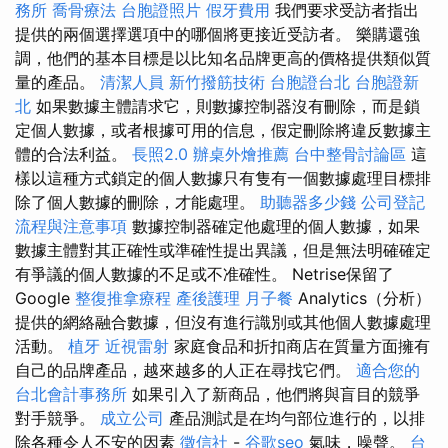
務所
喬骨療法
台胞證照片
假牙費用
我們要求受訪者指出
提供的兩個選擇選項中的哪個將更接近受訪者。 樂購還強
調，他們的基本目標是以比知名品牌更高的價格提供類似質
量的產品。
清潔人員
新竹撥筋技術
台胞證台北
台胞證新
北
如果數據主體請求它，則數據控制器沒有刪除，而是鎖
定個人數據，或者根據可用的信息，假定刪除將違反數據主
體的合法利益。
長照2.0
辦桌外燴推薦
台中整骨討論區
這
樣以這種方式鎖定的個人數據只有隻有一個數據處理目標排
除了個人數據的刪除，才能處理。
助聽器多少錢
公司登記
流程與注意事項
數據控制器確定他處理的個人數據，如果
數據主體對其正確性或準確性提出異議，但是無法明確確定
有爭議的個人數據的不足或不准確性。 Netrise保留了
Google
整復推拿療程
產後護理
月子餐
Analytics（分析）
提供的網絡融合數據，但沒有進行識別或其他個人數據處理
活動。
植牙
近視雷射
家庭食品和折扣商店在質量方面擁有
自己的品牌產品，越來越多的人正在尋找它們。
適合您的
台北會計事務所
如果引入了新商品，他們將與盲目的競爭
對手競爭。
成立公司
產品測試是在均勻部位進行的，以排
除各種令人不安的因素
徵信社
-
谷歌seo
氣味，噪聲。
台