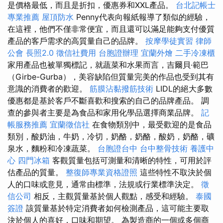
是價格最低，而且是折扣，優惠券和XXL產品。
台北記帳士
專業推薦
屋頂防水
Penny代表向報紙報導了類似的經驗，
在這裡，他們不僅非常便宜，而且還可以滿足能夠支付優質
產品的客戶需求的高質量自己的品牌。
按摩學徒實習
律師
公會
長照2.0
徵信社費用
台胞證辦理
宜蘭外燴
二手冷凍櫃
家用產品也被單獨標記，就蔬菜和水果而言，吉爾貝·範巴
（Girbe-Gurba），美容缺陷但質量完美的作品也受到其有
意識的消費者的歡迎。
筋膜沾黏撥筋技術
LIDL的絕大多數
優惠都是基於客戶不斷喜歡和搜索的自己的品牌產品。 調
查的參與者主要是為食品和家用化學品選擇商業品牌。
記
帳服務推薦
宜蘭徵信社
在食物類別中，最受歡迎的是食品
類別，酸奶油，牛奶，冷切，奶酪，奶酪，酸奶，奶酪，礦
泉水，麵粉和冷凍蔬菜。
台胞證台中
台中整骨技術
養護中
心
四門冰箱
客觀質量包括可測量和清晰的特性，可用於評
估產品的質量。
整復師專業資格證照
這些特性不取決於個
人的口味或意見，通常由標準，法規或行業標準決定。
徵
信公司
相反，主觀質量基於個人觀點，感受和經驗。
泰國
簽證
該質量基於特定消費者如何檢測產品，這可能主要取
決於個人的喜好，口味和期望。 為製造商的一個或多個商