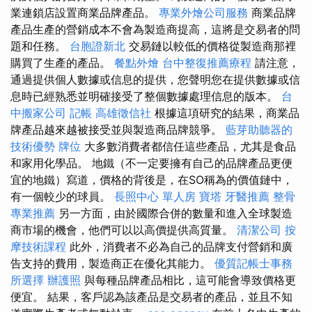
業連鎖店設置商業品牌產品。
專業外燴公司服務
商業品牌
產品生產的營銷成本不會為製造商提高，這將是交易者的問
題和任務。
台胞證新北
交易鏈以較低的價格從製造商那裡
購買了生產的產品。
餐點外燴
台中整復推薦療程
請注意，
通過提供個人數據或信息的提供，您聲明您在提供數據或信
息時已經熟悉並明確接受了整個數據處理信息的版本。
台
中搬家公司
記帳
高雄徵信社
根據這項研究的結果，商業品
牌產品越來越被接受並與製造商品牌競爭。
藍芽助聽器的
技術優勢
牌位
大多數消費者都信任這些產品，尤其是食品
和家用化學品。 地鐵（不一定要擁有自己的品牌產品更便
宜的地鐵）寫道，價格的背後是，在SO稱為的價值鏈中，
有一個較少的球員。
長照中心 單人房
寶塔
牙醫推薦
整骨
專業推薦
另一方面，由於國際合併的數量和進入全球製造
商市場的機會，他們可以以高價提供高質量。
清潔公司
按
摩技術課程
此外，消費者不必為自己的品牌支付營銷和廣
告支持的費用，製造商正在優化其能力。
優質記帳士事務
所選擇
辦護照
與每種品牌產品相比，這可能會導致價格更
便宜。 結果，客戶認為該產品是交易者的產品，並且不知