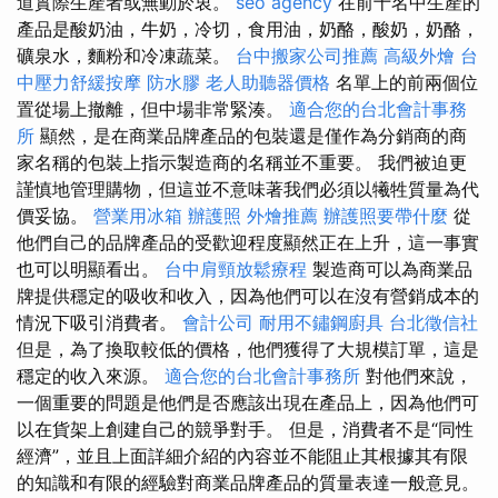
道實際生產者或無動於衷。
seo agency
在前十名中生產的
產品是酸奶油，牛奶，冷切，食用油，奶酪，酸奶，奶酪，
礦泉水，麵粉和冷凍蔬菜。
台中搬家公司推薦
高級外燴
台
中壓力舒緩按摩
防水膠
老人助聽器價格
名單上的前兩個位
置從場上撤離，但中場非常緊湊。
適合您的台北會計事務
所
顯然，是在商業​​品牌產品的包裝還是僅作為分銷商的商
家名稱的包裝上指示製造商的名稱並不重要。 我們被迫更
謹慎地管理購物，但這並不意味著我們必須以犧牲質量為代
價妥協。
營業用冰箱
辦護照
外燴推薦
辦護照要帶什麼
從
他們自己的品牌產品的受歡迎程度顯然正在上升，這一事實
也可以明顯看出。
台中肩頸放鬆療程
製造商可以為商業品
牌提供穩定的吸收和收入，因為他們可以在沒有營銷成本的
情況下吸引消費者。
會計公司
耐用不鏽鋼廚具
台北徵信社
但是，為了換取較低的價格，他們獲得了大規模訂單，這是
穩定的收入來源。
適合您的台北會計事務所
對他們來說，
一個重要的問題是他們是否應該出現在產品上，因為他們可
以在貨架上創建自己的競爭對手。 但是，消費者不是“同性
經濟”，並且上面詳細介紹的內容並不能阻止其根據其有限
的知識和有限的經驗對商業品牌產品的質量表達一般意見。