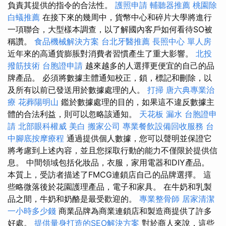
負責其提供的指令的合法性。
護照申請
輔聽器推薦
桃園除
白蟻推薦
在接下來的幾周中，貨幣中心和碎片大學將進行
一項聯合，大型樣本調查，以了解國內客戶如何看待SO被
稱讚。
食品機械解決方案
台北牙醫推薦
長照中心 單人房
近年來的高通貨膨脹對消費者習慣產生了重大影響。
北投
撥筋技術
台胞證申請
越來越多的人選擇更便宜的自己的品
牌產品。 必須將數據主體通知校正，鎖，標記和刪除，以
及所有以前已發送用於數據處理的人。
打掃
唐六典專業治
療
花葬陽明山
鑑於數據處理的目的，如果這不違反數據主
體的合法利益，則可以忽略該通知。
天花板 漏水
台胞證申
請
北部眼科權威
美白
搬家公司
專業餐飲設備回收服務
台
中腳底按摩療程
通過提供個人數據，您可以聲明並保證它
將考慮到上述內容，並且您採取行動的能力不僅限於提供信
息。 中間領域包括化妝品，衣服，家用電器和DIY產品。
本質上，受訪者描述了FMCG連鎖店自己的品牌選擇。 這
些略微落後於花園護理產品，電子和家具。 在牛奶和乳製
品之間，牛奶和奶酪是最受歡迎的。
專業整骨師
居家清潔
一小時多少錢
商業品牌為商業連鎖店和製造商提供了許多
好處。
提供量身打造的SEO解決方案
對於商人來說，這些