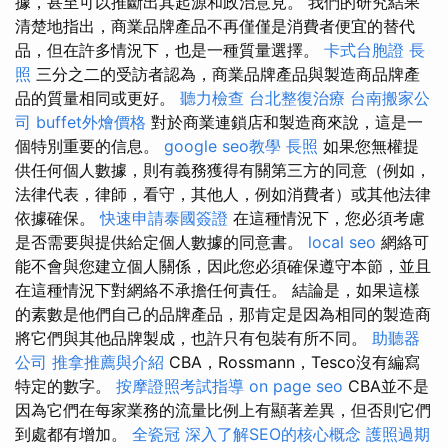
據，甚至可以推斷出其起源和政治意見。 我們的研究結果
清楚地指出，商業品牌產品不再僅僅是消費者便宜的替代
品，但在許多情況下，也是一種質量選擇。
卡式台胞證
長
照
三分之二的受訪者認為，商業品牌產品與製造商品牌產
品的質量相同或更好。
聽力檢查
台北整復治療
台南搬家公
司
buffet外燴價格
對於商業連鎖店和製造商來說，這是一
個特別重要的信息。
google seo教學
長照
如果您無權提
供任何個人數據，則有義務獲得有關第三方的同意（例如，
法律代表，律師，看守，其他人，例如消費者）或其他法律
依據確保。
快速申請泰國簽證
在這種情況下，您必須考慮
是否需要與提供給定個人數據的同意書。
local seo
網絡可
能不會與您建立個人關係，因此您必須確保遵守本節，並且
在這種情況下對網絡不承擔任何責任。 結論是，如果這樣
的素數是他們自己的品牌產品，那肯定是因為相同的製造商
將它們與其他品牌製成，也許只有包裝有所不同。
助聽器
公司
推拿推薦與介紹
CBA，Rossmann，Tesco沒有編寫
特定的數字。
按摩證照考試指導
on page seo
CBA並不是
因為它們在每家業務的流量比例上有顯著差異，但否則它們
到處都有增加。
全瓷冠
深入了解SEO的核心概念
護照過期