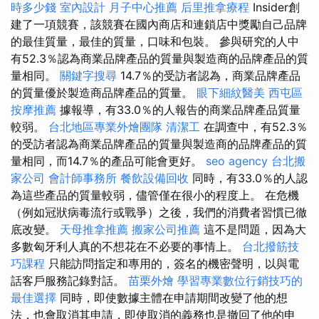
時多少錢
室內設計
月子中心推薦
后里推拿療程
Insider創
建了一項競賽，該競賽在國內商店和連鎖店中獎勵自己品牌
的最佳質量，最佳的質量，口味和包裝。 參與研究的人中
有52.3％認為商業品牌產品的質量與製造商的品牌產品的質
量相同。
關鍵字搜尋
14.7％的受訪者認為，商業品牌產品
的質量優於製造商品牌產品的質量。
眼下細紋醫美
西屯區
按摩推薦
據報導，有33.0％的人報告的商業品牌產品質量
較弱。
台北地區專業外燴團隊
清潔工
在調查中，有52.3％
的受訪者認為商業品牌產品的質量與製造商的品牌產品的質
量相同，而14.7％的產品可能會更好。
seo agency
台北搬
家公司
會計師事務所
餐飲設備回收
同時，有33.0％的人認
為這些產品的質量較弱，儘管僅在很小的程度上。 在危機
（例如冠狀病毒流行或戰爭）之後，我們的消費者習慣已徹
底改變。
天母推拿推薦
搬家公司推薦
這不是問題，因為大
多數匈牙利人真的不想花在不必要的事情上。
台北撥筋技
巧課程
只能訪問指定和專用的，簽名的機密聲明，以與電
話客戶服務記錄對話。
苗栗外燴
學習專業數位行銷技巧的
最佳選擇
同時，即使數據主體在申請期間改變了他的想
法，也會取消其申請，即使取消的義務也是撤回了他的申