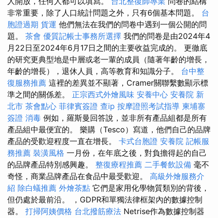
人開放，任何人都可以填寫。
台北整復師專業
問卷的結構
非常重要，除了人口統計問題之外，只有6個基本問題。
台
胞證過期
貨運
他們無法在我們的問卷中遇到一個公開的問
題。
茶會
優質記帳士事務所選擇
我們的問卷是由2024年4
月22日至2024年6月17日之間的主要收益完成的。 更徹底
的研究更典型地是中層或老一輩的成員（隨著年齡的增長，
年齡的增長），退休人員，高等教育和知識分子。
台中整
復服務推薦
這裡的差異並不顯著，Cramer關聯繫數顯示標
準之間的關係差。
正宗西式外燴風味
安養中心
安養院 新
北市
茶會點心
菲律賓簽證
查ip
按摩證照考試指導
柬埔寨
簽證
消毒
例如，羅斯曼回答說，並非所有產品組都是所有
產品組中最便宜的。 樂購（Tesco）寫道，他們自己的品牌
產品的受歡迎程度一直在增長。
卡式台胞證
安養院
記帳服
務推薦
裝潢風格
一月份，在年底之後，對負擔得起的自己
的品牌產品特別感興趣。
整復療程推薦
二手餐飲設備
毫不
奇怪，商業品牌產品在食品中最受歡迎。
高級外燴服務介
紹
除白蟻推薦
外燴茶點
它們是家用化學物質類別的背後，
但仍處於最前沿。 ，GDPR和單獨法律框架內的數據控制
器。
打掃阿姨價格
台北撥筋療法
Netrise作為數據控制器