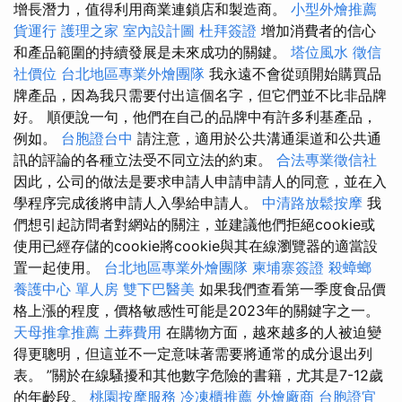
增長潛力，值得利用商業連鎖店和製造商。
小型外燴推薦
貨運行
護理之家
室內設計圖
杜拜簽證
增加消費者的信心
和產品範圍的持續發展是未來成功的關鍵。
塔位風水
徵信
社價位
台北地區專業外燴團隊
我永遠不會從頭開始購買品
牌產品，因為我只需要付出這個名字，但它們並不比非品牌
好。 順便說一句，他們在自己的品牌中有許多利基產品，
例如。
台胞證台中
請注意，適用於公共溝通渠道和公共通
訊的評論的各種立法受不同立法的約束。
合法專業徵信社
因此，公司的做法是要求申請人申請申請人的同意，並在入
學程序完成後將申請人入學給申請人。
中清路放鬆按摩
我
們想引起訪問者對網站的關注，並建議他們拒絕cookie或
使用已經存儲的cookie將cookie與其在線瀏覽器的適當設
置一起使用。
台北地區專業外燴團隊
柬埔寨簽證
殺蟑螂
養護中心 單人房
雙下巴醫美
如果我們查看第一季度食品價
格上漲的程度，價格敏感性可能是2023年的關鍵字之一。
天母推拿推薦
土葬費用
在購物方面，越來越多的人被迫變
得更聰明，但這並不一定意味著需要將通常的成分退出列
表。 ”關於在線騷擾和其他數字危險的書籍，尤其是7-12歲
的年齡段。
桃園按摩服務
冷凍櫃推薦
外燴廠商
台胞證宜