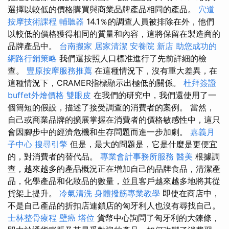
選擇以較低的價格購買與商業品牌產品相同的產品。
穴道
按摩技術課程
輔聽器
14.1％的調查人員被排除在外，他​​們
以較低的價格獲得相同的質量和內容，這將保留在製造商的
品牌產品中。
台南搬家
居家清潔
安養院 新店
助您成功的
網路行銷策略
我們還按照人口標准進行了先前詳細的檢
查。
豐原按摩服務推薦
在這種情況下，沒有重大差異，在
這種情況下，CRAMER指標顯示出極低的關係。
杜拜簽證
buffet外燴價格
雙眼皮
在我們的研究中，我們還使用了一
個簡短的假設，描述了接受調查的消費者的案例。 當然，
自己或商業品牌的擴展掌握在消費者的價格敏感性中，這只
會因腳步中的經濟危機和生存問題而進一步加劇。
嘉義月
子中心
搜尋引擎
但是，最大的問題是，它是什麼是更便宜
的，對消費者的替代品。
專業會計事務所服務
醫美
根據調
查，越來越多的產品概況正在增加自己的品牌食品，清潔產
品，化學產品和化妝品的數量，並且客戶越來越多地將其從
貨架上提升。
冷氣清洗
身體撥筋專業教學
即使在商店中，
不是自己產品的折扣店連鎖店的匈牙利人也沒有尋找自己。
士林整骨療程
壁癌
塔位
貨幣中心詢問了匈牙利的大鍊條，