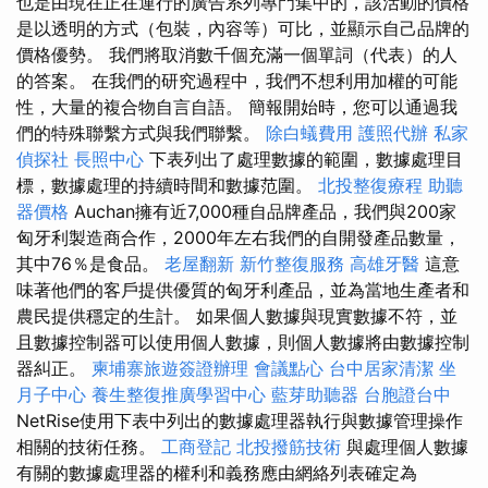
也是由現在正在運行的廣告系列專門集中的，該活動的價格
是以透明的方式（包裝，內容等）可比，並顯示自己品牌的
價格優勢。 我們將取消數千個充滿一個單詞（代表）的人
的答案。 在我們的研究過程中，我們不想利用加權的可能
性，大量的複合物自言自語。 簡報開始時，您可以通過我
們的特殊聯繫方式與我們聯繫。
除白蟻費用
護照代辦
私家
偵探社
長照中心
下表列出了處理數據的範圍，數據處理目
標，數據處理的持續時間和數據范圍。
北投整復療程
助聽
器價格
Auchan擁有近7,000種自品牌產品，我們與200家
匈牙利製造商合作，2000年左右我們的自開發產品數量，
其中76％是食品。
老屋翻新
新竹整復服務
高雄牙醫
這意
味著他們的客戶提供優質的匈牙利產品，並為當地生產者和
農民提供穩定的生計。 如果個人數據與現實數據不符，並
且數據控制器可以使用個人數據，則個人數據將由數據控制
器糾正。
柬埔寨旅遊簽證辦理
會議點心
台中居家清潔
坐
月子中心
養生整復推廣學習中心
藍芽助聽器
台胞證台中
NetRise使用下表中列出的數據處理器執行與數據管理操作
相關的技術任務。
工商登記
北投撥筋技術
與處理個人數據
有關的數據處理器的權利和義務應由網絡列表確定為