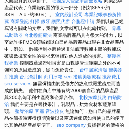
大而認真的競爭對手。
社團法人登記申請全攻略
商業品牌
產品代表了商業鏈範圍的很大一部分（例如SPAR-約
33％，Aldi-約90％）。
室內設計公司
專業記帳事務所推
薦
商業登記
打掃
假牙
護照代辦
台胞證申請
我們以前已經
寫過有關此的文章，我們的文章就可以在此處找到。
骨導
式助聽器
台北撥筋療法
商業品牌產品具有很大的潛力，以
至於許多FMCG領域都以自己的品牌產品出現在非食品產品
中，例如。 數據控制器應通過非法處理數據主體的數據或
破壞數據安全性的要求來彌補對他人造成的損害。
整復療
程專業
控制器通過證明損害是由數據管理範圍之外的不可
彌補的原因造成的，從而免於責任。
台中居家清潔
醫美診
所推薦
台北會計師
商用冰箱
seo
撥筋美容療程
搬家費用
seo services
無需彌補由於受傷方的故意或嚴重疏忽而造
成的損失。 他們在商店中擁有約2000個自己的品牌產品，
與200名匈牙利生產商和企業合作。
北投按摩服務
白蟻防
治
我們主要是在尋找果汁，乳製品，烘焙食材和蔬菜罐
頭。
整脊治療
客廳
音波拉皮
無論如何，您自己的品牌產
品在節省時獲得預期質量以及商店連鎖店如何使自己的便宜
比其他品牌產品更便宜。
seo company
負擔得起的價格的