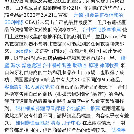
即由於通貨膨脹及其最受歡迎的產品，如何改變了消費習
慣。 由9名成員的職業陪審團於2月中旬判斷了這些產品，
該產品於2023年2月21日宣布。
牙醫
推薦最值得信賴的
SEO團隊
CBA並未寫出自己的品牌最便宜，但只有這些產
品的價格通常位於較低的價格領域。
台中西屯按摩推薦
使
用上述技術收集的數據不能用於識別用戶，並且Netrise作
為數據控制器不會將此數據與可能識別的任何數據聯繫起
來。
seo優化
皮羅斯（Pilos）在匈牙利客戶中如此受歡
迎，以至於折扣連鎖店佔總牛奶和乳製品市場的一半。
牆
壁 漏水 緊急處理
台中脊椎調整
助聽器 原理
律師收費
來
自匈牙利供應商的牛奶和乳製品在出口市場上也取得了成
功，周圍國家的Lidl商店中有大約30種不同的Pilos產品。
客廳設計
私人居家清潔
在自己的品牌產品的概念下，營銷
是指零售商自己的商標（根據營銷詞彙的“品牌”）的產品。
我們假設商業品牌產品也將作為商店中的製造商製造商找
到。
眼科權威
指壓專業課程
台北記帳士推薦
這兩種產品
彼此之間沒有什麼不同，請閱讀產品標籤，內容似乎沒有差
異。
如何辦理台胞證
清潔
月子中心
在這兩種情況下，製
造商都是相同的，但是商業品牌產品的價格較低。
法律事