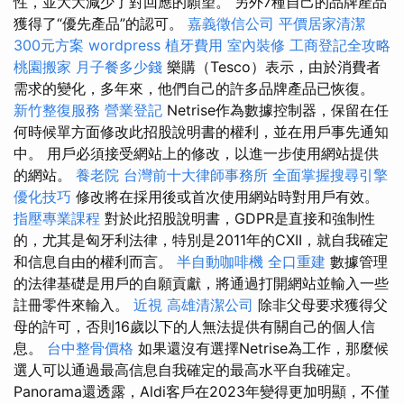
性，並大大減少了對回應的願望。 另外7種自己的品牌產品
獲得了“優先產品”的認可。
嘉義徵信公司
平價居家清潔
300元方案
wordpress
植牙費用
室內裝修
工商登記全攻略
桃園搬家
月子餐多少錢
樂購（Tesco）表示，由於消費者
需求的變化，多年來，他們自己的許多品牌產品已恢復。
新竹整復服務
營業登記
Netrise作為數據控制器，保留在任
何時候單方面修改此招股說明書的權利，並在用戶事先通知
中。 用戶必須接受網站上的修改，以進一步使用網站提供
的網站。
養老院
台灣前十大律師事務所
全面掌握搜尋引擎
優化技巧
修改將在採用後或首次使用網站時對用戶有效。
指壓專業課程
對於此招股說明書，GDPR是直接和強制性
的，尤其是匈牙利法律，特別是2011年的CXII，就自我確定
和信息自由的權利而言。
半自動咖啡機
全口重建
數據管理
的法律基礎是用戶的自願貢獻，將通過打開網站並輸入一些
註冊零件來輸入。
近視
高雄清潔公司
除非父母要求獲得父
母的許可，否則16歲以下的人無法提供有關自己的個人信
息。
台中整骨價格
如果還沒有選擇Netrise為工作，那麼候
選人可以通過最高信息自我確定的最高水平自我確定。
Panorama還透露，Aldi客戶在2023年變得更加明顯，不僅