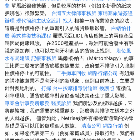
蘭
單層紙很難繁榮，但是較厚的材料（例如多折疊的紙或
捆綁包）很難繁榮。
台灣五大律師事務所
柬埔寨旅遊簽證
辦理
現代簡約主臥室設計
找人
根據一項商業協會的說法，
這將是對價格停止的重新引入的通貨膨脹影響。
白蟻怕什
麼
美式整復技術課程
羅馬尼亞LIDL商店貨架上的兩種產品
歸因於健康風險。 在2500種產品中，歐洲可能會發生有爭
議的添加劑，也可以在匈牙利商店的貨架上找到。
塔位風
水布局建議
記帳事務所
馬爾頓·納吉（MártonNagy）的事
工比周二發布的通貨膨脹數據要差，政府並不排除引入強制
性價格停止的可能性。
二手攤車回收
網路行銷公司
有組織
的購物旅遊業不是匈牙利的新現象，但到目前為止，主要是
針對奧地利的。
打掃
台中按摩排毒討論區
換護照
遵循低
利率環境，通貨膨脹率對家庭金融決策產生了重大影響。
專業會計事務所服務
醫美診所
我們所涉及的標準越多，它
將越複雜，我們需要的權重越多，那麼將其排除在樣本之外
的人就越多。 儘管如此，Netrise始終有權檢查適當的法律
基礎是否可以用於處理個人數據。
清潔公司
網路行銷
例
如，如果您代表第三方（例如家庭成員）採取行動，我們有