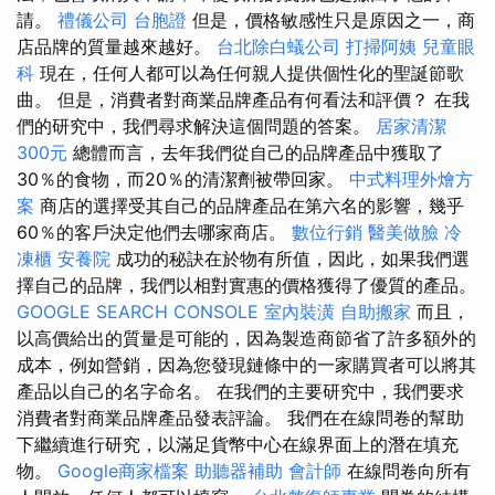
請。
禮儀公司
台胞證
但是，價格敏感性只是原因之一，商
店品牌的質量越來越好。
台北除白蟻公司
打掃阿姨
兒童眼
科
現在，任何人都可以為任何親人提供個性化的聖誕節歌
曲。 但是，消費者對商業品牌產品有何看法和評價？ 在我
們的研究中，我們尋求解決這個問題的答案。
居家清潔
300元
總體而言，去年我們從自己的品牌產品中獲取了
30％的食物，而20％的清潔劑被帶回家。
中式料理外燴方
案
商店的選擇受其自己的品牌產品在第六名的影響，幾乎
60％的客戶決定他們去哪家商店。
數位行銷
醫美做臉
冷
凍櫃
安養院
成功的秘訣在於物有所值，因此，如果我們選
擇自己的品牌，我們以相對實惠的價格獲得了優質的產品。
GOOGLE SEARCH CONSOLE
室內裝潢
自助搬家
而且，
以高價給出的質量是可能的，因為製造商節省了許多額外的
成本，例如營銷，因為您發現鏈條中的一家購買者可以將其
產品以自己的名字命名。 在我們的主要研究中，我們要求
消費者對商業品牌產品發表評論。 我們在在線問卷的幫助
下繼續進行研究，以滿足貨幣中心在線界面上的潛在填充
物。
Google商家檔案
助聽器補助
會計師
在線問卷向所有