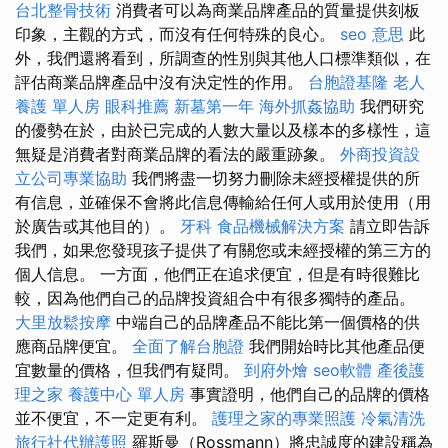
台北整骨技術
消費者可以為商業品牌產品的質量提供刻板
印象，主觀的方式，而沒有任何特殊的良心。
seo 意思
此
外，我們還將看到，所調查的性別與其他人口標準類似，在
評估商業品牌產品中沒有決定性的作用。
台胞證基隆
老人
養護 單人房
眼科推薦
新墓第一年
海外抓姦協助
我們研究
的優勢在於，由於已完成的人數大量以及樣本的多樣性，這
無疑是消費者對商業品牌的看法的嚴重跡象。
外商投資設
立公司專業協助
我們將盡一切努力刪除未經授權提供的所
有信息，並確保不會將此信息傳輸給任何人或用於使用（用
於廣告或其他目的）。
牙科
食品機械解決方案
請立即告訴
我們，如果您發現孩子提供了有關您或未經授權的第三方的
個人信息。 一方面，他們正在追求便宜，但是有時很難比
較，因為他們自己的品牌投資組合中有很多獨特的產品。
大里放鬆按摩
中端自己的品牌產品不能比第一個價格的供
應商品牌便宜。
全面了解台胞證
我們開始時比其他產品便
宜數量的價格，但我們有疑問。
到府外燴
seo軟體
產後護
理之家
養護中心 單人房
事實證明，他們自己的品牌的價格
並不便宜，不一定更有利。
護理之家的專業照護
冷氣清洗
旅行社代辦護照
羅斯曼（Rossmann）將忠誠度的建設稱為