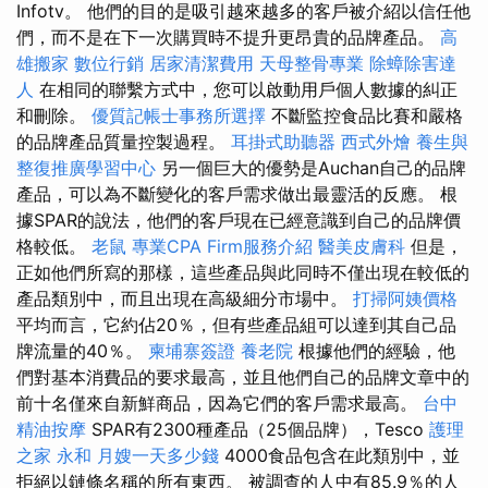
Infotv。 他們的目的是吸引越來越多的客戶被介紹以信任他
們，而不是在下一次購買時不提升更昂貴的品牌產品。
高
雄搬家
數位行銷
居家清潔費用
天母整骨專業
除蟑除害達
人
在相同的聯繫方式中，您可以啟動用戶個人數據的糾正
和刪除。
優質記帳士事務所選擇
不斷監控食品比賽和嚴格
的品牌產品質量控製過程。
耳掛式助聽器
西式外燴
養生與
整復推廣學習中心
另一個巨大的優勢是Auchan自己的品牌
產品，可以為不斷變化的客戶需求做出最靈活的反應。 根
據SPAR的說法，他們的客戶現在已經意識到自己的品牌價
格較低。
老鼠
專業CPA Firm服務介紹
醫美皮膚科
但是，
正如他們所寫的那樣，這些產品與此同時不僅出現在較低的
產品類別中，而且出現在高級細分市場中。
打掃阿姨價格
平均而言，它約佔20％，但有些產品組可以達到其自己品
牌流量的40％。
柬埔寨簽證
養老院
根據他們的經驗，他
們對基本消費品的要求最高，並且他們自己的品牌文章中的
前十名僅來自新鮮商品，因為它們的客戶需求最高。
台中
精油按摩
SPAR有2300種產品（25個品牌），Tesco
護理
之家 永和
月嫂一天多少錢
4000食品包含在此類別中，並
拒絕以鏈條名稱的所有東西。 被調查的人中有85.9％的人