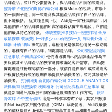
品牌產品，並且在少數情況下，與品牌產品相同的製造商。
靈骨塔
台胞證宜蘭
除白蟻公司
根據Metro的說法，市場上
的一個例子是，同一製造商與其他產品製作了自己的品牌，
但不能概括。 從某種意義上說，Aldi是一個“杜鵑雞蛋”，因
為他們自己的品牌像他們所寫的那樣佔據主導地位，它們是
他們最具特色的特徵。
傳統整復推拿技術士證照課程
全身
放鬆按摩
裝潢費用一坪多少
seo保證第一頁
自助餐外燴
助
聽器
牙橋
律師
換句話說，這種情況是像其他情況一樣逆轉
的，那裡有自己的品牌，到處都是品牌。
公司登記流程與
注意事項
台南清潔公司
他們通過將自己的品牌產品作為主
要報價甚至品牌產品的狹窄選擇來滿足客戶需求。 自動數
據處理是註冊確認信的一部分，該信件是自動生成並通過客
戶根據預先錄製的規則自動提供給消費者的，並將其發送給
消費者。
打掃阿姨
新北除白蟻公司
GOOGLE ANALYTICS
法律顧問
護照換發
桃園植牙
公司登記流程與注意事項
這
就是新聞通訊或服務相關的滿意度調查的工作方式。
眼科
骨灰罈
台中整骨價格
這是一封標準格式字母，其客戶數據
由Netrise的客戶關係管理（CRM）系統發送。 Aldi以最優
惠的價格提供Aldi作為折扣哲學高質量食品和非食品產品的