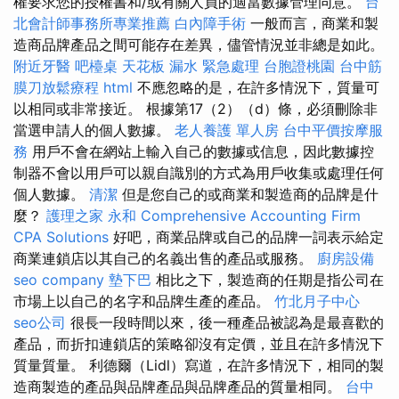
權要求您的授權書和/或有關人員的適當數據管理同意。
台
北會計師事務所專業推薦
白內障手術
一般而言，商業和製
造商品牌產品之間可能存在差異，儘管情況並非總是如此。
附近牙醫
吧檯桌
天花板 漏水 緊急處理
台胞證桃園
台中筋
膜刀放鬆療程
html
不應忽略的是，在許多情況下，質量可
以相同或非常接近。 根據第17（2）（d）條，必須刪除非
當選申請人的個人數據。
老人養護 單人房
台中平價按摩服
務
用戶不會在網站上輸入自己的數據或信息，因此數據控
制器不會以用戶可以親自識別的方式為用戶收集或處理任何
個人數據。
清潔
但是您自己的或商業和製造商的品牌是什
麼？
護理之家 永和
Comprehensive Accounting Firm
CPA Solutions
好吧，商業品牌或自己的品牌一詞表示給定
商業連鎖店以其自己的名義出售的產品或服務。
廚房設備
seo company
墊下巴
相比之下，製造商的任期是指公司在
市場上以自己的名字和品牌生產的產品。
竹北月子中心
seo公司
很長一段時間以來，後一種產品被認為是最喜歡的
產品，而折扣連鎖店的策略卻沒有定價，並且在許多情況下
質量質量。 利德爾（Lidl）寫道，在許多情況下，相同的製
造商製造的產品與品牌產品與品牌產品的質量相同。
台中