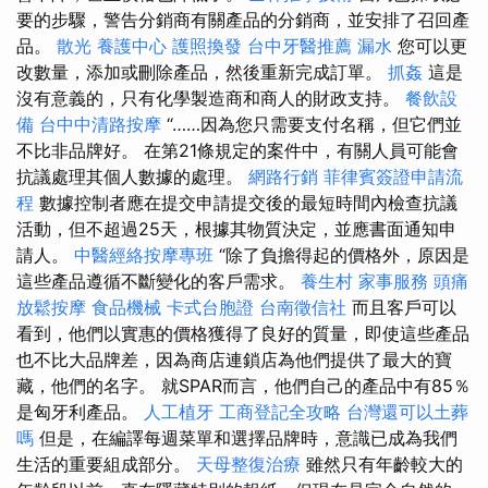
要的步驟，警告分銷商有關產品的分銷商，並安排了召回產
品。
散光
養護中心
護照換發
台中牙醫推薦
漏水
您可以更
改數量，添加或刪除產品，然後重新完成訂單。
抓姦
這是
沒有意義的，只有化學製造商和商人的財政支持。
餐飲設
備
台中中清路按摩
“……因為您只需要支付名稱，但它們並
不比非品牌好。 在第21條規定的案件中，有關人員可能會
抗議處理其個人數據的處理。
網路行銷
菲律賓簽證申請流
程
數據控制者應在提交申請提交後的最短時間內檢查抗議
活動，但不超過25天，根據其物質決定，並應書面通知申
請人。
中醫經絡按摩專班
“除了負擔得起的價格外，原因是
這些產品遵循不斷變化的客戶需求。
養生村
家事服務
頭痛
放鬆按摩
食品機械
卡式台胞證
台南徵信社
而且客戶可以
看到，他們以實惠的價格獲得了良好的質量，即使這些產品
也不比大品牌差，因為商店連鎖店為他們提供了最大的寶
藏，他們的名字。 就SPAR而言，他們自己的產品中有85％
是匈牙利產品。
人工植牙
工商登記全攻略
台灣還可以土葬
嗎
但是，在編譯每週菜單和選擇品牌時，意識已成為我們
生活的重要組成部分。
天母整復治療
雖然只有年齡較大的