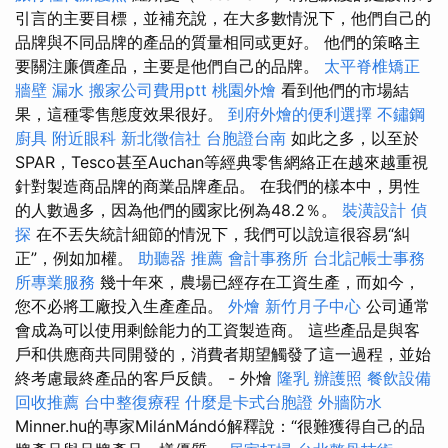
引言的主要目標，並補充說，在大多數情況下，他們自己的
品牌與不同品牌的產品的質量相同或更好。 他們的策略主
要關注廉價產品，主要是他們自己的品牌。
太平脊椎矯正
牆壁 漏水
搬家公司費用ptt
桃園外燴
看到他們的市場結
果，這種零售態度效果很好。
到府外燴的便利選擇
不鏽鋼
廚具
附近眼科
新北徵信社
台胞證台南
如此之多，以至於
SPAR，Tesco甚至Auchan等經典零售網絡正在越來越重視
針對製造商品牌的商業品牌產品。 在我們的樣本中，男性
的人數過多，因為他們的國家比例為48.2％。
裝潢設計
偵
探
在不丟失統計細節的情況下，我們可以說這很容易“糾
正”，例如加權。
助聽器 推薦
會計事務所
台北記帳士事務
所專業服務
幾十年來，農場已經存在工資生產，而如今，
您不必將工廠投入生產產品。
外燴
新竹月子中心
公司通常
會成為可以使用剩餘能力的工資製造商。 這些產品是與客
戶和供應商共同開發的，消費者期望觸發了這一過程，並始
終考慮最終產品的客戶反饋。 - 外燴
隆乳
辦護照
餐飲設備
回收推薦
台中整復療程
什麼是卡式台胞證
外牆防水
Minner.hu的專家MilánMándó解釋說：“很難獲得自己的品