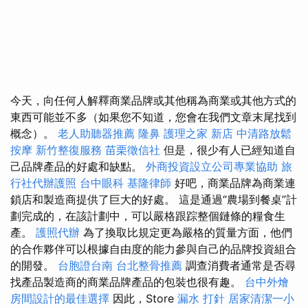
今天，向任何人解釋商業品牌或其他稱為商業或其他方式的
東西可能並不多（如果您不知道，您會在我們文章末尾找到
概念）。
老人助聽器推薦
隆鼻
護理之家 新店
中清路放鬆
按摩
新竹整復服務
苗栗徵信社
但是，很少有人已經知道自
己品牌產品的好處和缺點。
外商投資設立公司專業協助
旅
行社代辦護照
台中眼科
基隆律師
好吧，商業品牌為商業連
鎖店和製造商提供了巨大的好處。 這是通過“農場到餐桌”計
劃完成的，在該計劃中，可以嚴格跟踪整個鏈條的糧食生
產。
護照代辦
為了換取比規定更為嚴格的質量方面，他們
的合作夥伴可以根據自由度的能力參與自己的品牌投資組合
的開發。
台胞證台南
台北整骨推薦
調查消費者通常是否尋
找產品製造商的商業品牌產品的包裝也很有趣。
台中外燴
房間設計的最佳選擇
因此，Store
漏水 打針
居家清潔一小