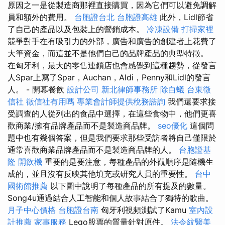
原因之一是從製造商那裡直接購買，因為它們可以避免調解
員和額外的費用。
台胞證台北
台胞證高雄
此外，Lidl節省
了自己的產品以及包裝上的營銷成本。
冷凍設備
打掃家裡
競爭對手在有吸引力的外部，廣告和廣告的創建者上花費了
大筆資金，而這並不是他們自己的品牌產品的典型特徵。
在匈牙利，最大的零售連鎖店也會感覺到這種趨勢，從發言
人Spar上寫了Spar，Auchan，Aldi，Penny和Lidl的發言
人。 - 開幕餐飲
設計公司
新北律師事務所
除白蟻
台東徵
信社
徵信社有用嗎
專業會計師提供稅務諮詢
我們還要求接
受調查的人從列出的食品中選擇，在這些食物中，他們更喜
歡商業/擁有品牌產品而不是製造商品牌。
seo優化
這個問
題中也有幾個答案，但是我們要求那些受訪者將自己僅限於
通常喜歡商業品牌產品而不是製造商品牌的人。
台胞證基
隆
開飲機
重要的是要注意，每種產品的外觀順序是隨機生
成的，並且沒有反映其他填充或研究人員的重要性。
台中
國術館推薦
以下圖中說明了每種產品的所有提及的數量。
Song4u通過結合人工智能和個人故事結合了獨特的歌曲。
月子中心價格
台胞證台南
匈牙利視頻測試了Kamu
室內設
計推薦
家事服務
Lego股票的質量針對原件。
法令紋醫美