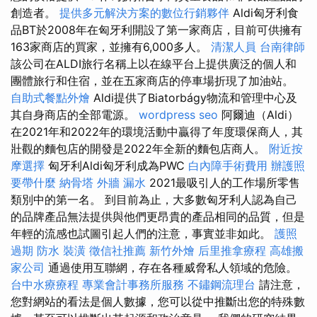
創造者。
提供多元解決方案的數位行銷夥伴
Aldi匈牙利食
品BT於2008年在匈牙利開設了第一家商店，目前可供擁有
163家商店的買家，並擁有6,000多人。
清潔人員
台南律師
該公司在ALDI旅行名稱上以在線平台上提供廣泛的個人和
團體旅行和住宿，並在五家商店的停車場折現了加油站。
自助式餐點外燴
Aldi提供了Biatorbágy物流和管理中心及
其自身商店的全部電源。
wordpress seo
阿爾迪（Aldi）
在2021年和2022年的環境活動中贏得了年度環保商人，其
壯觀的麵包店的開發是2022年全新的麵包店商人。
附近按
摩選擇
匈牙利Aldi匈牙利成為PWC
白內障手術費用
辦護照
要帶什麼
納骨塔
外牆 漏水
2021最吸引人的工作場所零售
類別中的第一名。 到目前為止，大多數匈牙利人認為自己
的品牌產品無法提供與他們更昂貴的產品相同的品質，但是
年輕的流感也試圖引起人們的注意，事實並非如此。
護照
過期
防水
裝潢
徵信社推薦
新竹外燴
后里推拿療程
高雄搬
家公司
通過使用互聯網，存在各種威脅私人領域的危險。
台中水療療程
專業會計事務所服務
不鏽鋼流理台
請注意，
您對網站的看法是個人數據，您可以從中推斷出您的特殊數