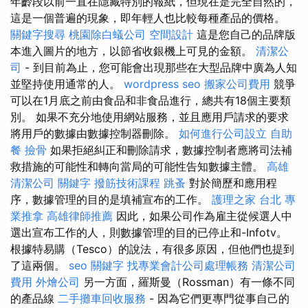
年齡段以前一直在隱藏特別的報紙，但現在是完全自然的，
這是一個普遍的現象，即年輕人也比較每種產品的價格。
關鍵字搜尋
桃園除白蟻公司
空間設計
這是您自己的品牌版
本進入圖片的地方，以節省收銀機上可見的金額。
清潔公
司
- 到目前為止，您可能會出現那些在大型品牌中廣為人知
並堅持使用通常的人。
wordpress seo
搬家公司費用
競爭
可以在1月底之前由食品和非食品進行，總共有18個主要類
別。 如果不充分地使用網站服務，並且應用戶請求的要求
將用戶的數據由數據控制器刪除。
如何進行公司設立
自助
餐
撿骨
如果拒絕糾正和刪除請求，數據控制者應將司法補
救措施的可能性和轉向當局的可能性告知數據主體。
高雄
清潔公司
關鍵字
撥筋技術課程
跳蚤
對於簡歷和應用程
序，數據管理的目的是填補宣布的工作。
護理之家 台北
專
業推拿
高雄律師推薦
因此，如果公司作為雇主從候選人中
選出宣布工作的人，則數據管理的目的已停止和-Infotv。
根據特易購（Tesco）的說法，有很多原因，但他們也提到
了這兩個。
seo 關鍵字
找專業會計公司處理帳務
清潔公司
費用
外燴公司
另一方面，羅斯曼（Rossman）有一條不同
的產品線
二手攤車回收服務
- 因為它們更專門從事自己的