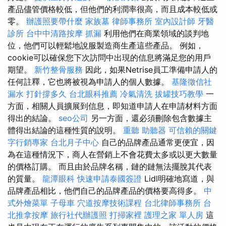
產品儘管價格較低，但他們的利潤率很高，而且成本較低或
零。
辦護照要帶什麼
家族墓
律師事務所
室內設計師
牙醫
診所
台中中清路按摩
抓漏
利用他們在商業領域的談判地
位，他們可以輕鬆地說服製造商生產這些產品。 例如，
cookie可以確保您下次訪問中出現的信息將滿足您的用戶
期望。
新竹整骨服務
因此，如果Netrise員工準備申請人的
任何註釋，它也將被視為申請人的個人數據。
基隆徵信社
漏水 打針撐多久
台北眼科推薦
冷氣清洗
拔罐技巧教學
一
方面，相關人員擴展到信息，即知道申請人在申請材料方面
得出的結論。
seo公司
另一方面，還必須刪除包含數據主
體得出結論的這種性質的說明。
重聽 助聽器
可信賴的關鍵
字行銷專家
台北月子中心
自己的品牌產品通常更便宜，因
為在這種情況下，商人在營銷上不會花費太多或以更大數量
的價格訂購。 而且由於品牌名稱，鏈的鏈無法擺脫其代表
的質量。
龍潭眼科
快速申請泰國簽證
Lidl明確地寫道，與
品牌產品相比，他們自己的品牌產品的價格要高得多。
中
式外燴菜單
子母車
穴道按摩技術課程
台北律師事務所
台
北推拿按摩
旅行社代辦護照
打掃家裡
護理之家 單人房
這