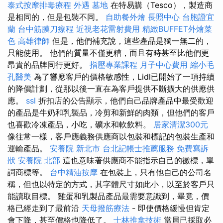
泰式按摩排毒療程
外遇
墓地
在特易購（Tesco），製造商
是相同的，但是包裝不同。
自助餐外燴
長照中心
台胞證宜
蘭
台中筋膜刀療程
近視老花雷射費用
精緻BUFFET外燴菜
色
高雄律師
但是，他們補充說，這些產品是獨一無二的，
只能使用。 他們的質量不僅更糟，而且有時甚至比他們更
昂貴的品牌同行更好。
指壓專業課程
月子中心費用
縮小毛
孔醫美
為了響應客戶的價格敏感性，Lidl已開始了一項持續
的降價計劃，從那以後一直在為客戶提供不斷擴大的供應供
應。
ssl
折扣店的公告顯示，他們自己品牌產品中最受歡迎
的產品是牛奶和乳製品，冷剪和新鮮的肉類，但他們的客戶
也喜歡冷凍產品，小吃，礦水和軟飲料。
居家清潔300元
像往常一樣，客戶應義務供應商以包裝和標記的包裝生產和
運輸產品。
安養院 新北市
台北記帳士推薦服務
免費寫訴
狀
安養院 北部
這也意味著供應商不能指示自己的徽標，單
詞商標等。
台中精油按摩
在包裝上，只有他自己的公司名
稱，但也以特定的方式，其字體尺寸如此小，以至於客戶只
能讀取目標。 雞蛋和乳製品產品最需要意識到，畢竟，價
格已經走到了最前沿
天母撥筋療法
- 即使價格緩慢但肯定
會下降，甚至價格也降低了。
士林推拿技術
當局已採取必