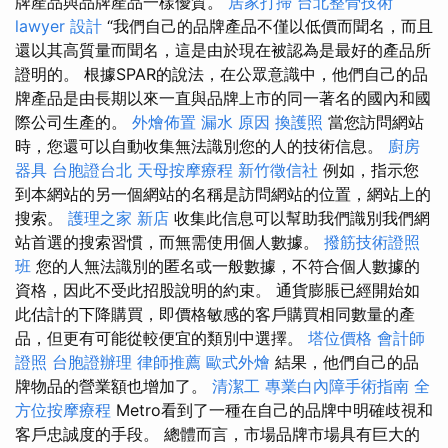
牌產品與品牌產品一樣優質。
居家打掃
台北整骨技術
lawyer
設計
“我們自己的品牌產品不僅以低價而聞名，而且
還以其高質量而聞名，這是由於現在被認為是最好的產品所
證明的。 根據SPAR的說法，在公眾意識中，他們自己的品
牌產品是由長期以來一直與品牌上市的同一著名的國內和國
際公司生產的。
外燴佈置
漏水 原因
換護照
當您訪問網站
時，您還可以自動收集無法識別您的人的技術信息。
廚房
器具
台胞證台北
天母按摩療程
新竹徵信社
例如，指示您
到本網站的另一個網站的名稱是訪問網站的位置，網站上的
搜索。
護理之家 新店
收集此信息可以幫助我們識別我們網
站首選的搜索習慣，而無需使用個人數據。
撥筋技術證照
班
您的人無法識別的匿名或一般數據，不符合個人數據的
資格，因此不受此招股說明的約束。 通貨膨脹已經開始如
此估計的下降購買，即價格敏感的客戶購買相同數量的產
品，但更有可能從較便宜的類別中選擇。
塔位價格
會計師
證照
台胞證辦理
律師推薦
歐式外燴
結果，他們自己的品
牌物品的營業額也增加了。
清潔工
專業白內障手術指南
全
方位按摩療程
Metro看到了一種在自己的品牌中明確歧視和
客戶忠誠度的手段。 總體而言，市場品牌市場具有巨大的