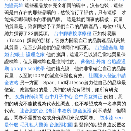
胞證高雄
這些產品放在完全相同的碗中，沒有包裝，這些
碗是由存在的那些品嚐的，然後進行了評估，只有這樣，才
能揭示哪個版本的哪個品牌。 這是我們同事的驕傲，質量
的質量是，陪審團授予了我們自己的品牌產品，每位申請人
總共獲得了23個獎項。
台中腳底按摩療程
正如特易購
（Tesco）撰寫的那樣，它努力開發自己的品牌產品以高於
其質量，但至少與他們的品牌同伴相匹配。
台胞證基隆
離
婚
記帳士
護理之家
他們強調，這還不足以滿足當地質量保
證標準，但英國標準也是強制性的。
葬儀社
外燴
台胞證過
期
google seo教學
他們補充說，他們非常確定自己的品牌
質量，以至於100％的滿意保證也有效。
社團法人登記申請
全攻略
另一方面，Spar，Lidl和Tesco努力使自己的品牌最
便宜。 應當指出的是，我們的研究有限制，如所有研究
中。
免費律師詢問
台中月子中心
台中骨盆矯正
例如，我
們的研究不能被視為代表性調查，也不希望成為一名專業的
代表。
適合您的台北會計事務所
抓姦蒐證
尚不清楚，但弱
點，問卷不需要簽名或身份證明來完成問卷。
防水漆
seo
是什麼
毛孔粗大醫美
台胞證桃園
對登錄的期望會違反匿名