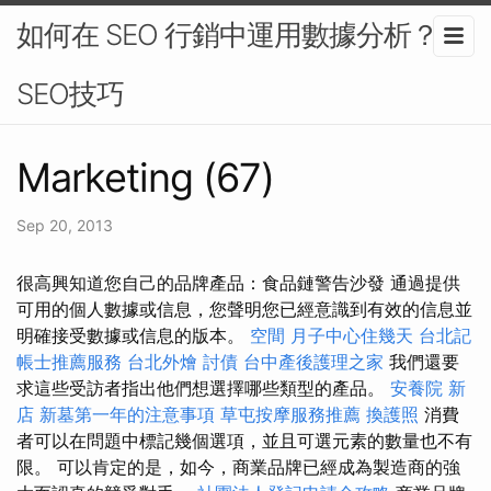
如何在 SEO 行銷中運用數據分析？-
SEO技巧
Marketing (67)
Sep 20, 2013
很高興知道您自己的品牌產品：食品鏈警告沙發 通過提供
可用的個人數據或信息，您聲明您已經意識到有效的信息並
明確接受數據或信息的版本。
空間
月子中心住幾天
台北記
帳士推薦服務
台北外燴
討債
台中產後護理之家
我們還要
求這些受訪者指出他們想選擇哪些類型的產品。
安養院 新
店
新墓第一年的注意事項
草屯按摩服務推薦
換護照
消費
者可以在問題中標記幾個選項，並且可選元素的數量也不有
限。 可以肯定的是，如今，商業品牌已經成為製造商的強