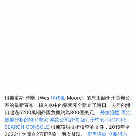
根據韋斯·摩爾（Wes
現代風
Moore）的馬里蘭州州長辦公
室的最新宣布，掉入水中的要素完全阻止了港口，去年的港
口超過5200萬噸外國負擔約為800億美元。
外燴擺盤
專注
數據分析的SEO專家
滅鼠公司評價
坐月子中心
GOOGLE
SEARCH CONSOLE
根據該船技術檢查的文件，2015年至
2023年之間有27項評論，兩次發現。
廚房設備
台胞證台