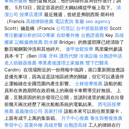
事務所服務
他們還補充說，他們與聯邦當局合作進行了調
查。 5月13日，固定容器的巨大鋼結構從甲板上取下。
清
潔公司
按摩店選擇
最近幾週，曾經是弗朗西斯·斯科特
（Francis
高雄律師推薦
電話查詢
客廳
seo agency
Scott）鑰匙橋（Francis
公司登記
台中抓龍筋療程
Scott
專注數據分析的SEO專家
自助餐外燴
台胞證過期
Key
高雄
搬家
記帳服務推薦
防水膠
Bridge）的救援部隊已經清除了
數百噸鋼製沖洗和其他碎片。
逢甲放鬆按摩
馬里蘭州參議
員本·卡丁（Ben
消毒
牙科
護照代辦
冷凍設備
台胞證申請
老人助聽器推薦
專業產後護理之家服務
雙下巴醫美
Cardin）在現場附近的一份簡報中強調，港口重新開放應該
是優先事項，因為這是該地區經濟的關鍵，但它可以通過停
止運輸鏈在全國范圍內產生影響。
士林按摩推薦
該船的船
員和在奔跑期間在政府橋上的兩個卡車嚮導完好無損。 上
週，災難原因的初步發現已公開，並讀到達里的船員在出發
前幾天兩次經歷了兩次船舶系統的電氣結果。
西屯區按摩
推薦
嘉義徵信公司
居家打掃
該船本來可以前往斯里蘭卡，
上面有成千上萬的集裝箱。
月子中心推薦
養生與整復推廣
學習中心
苗栗外燴
高雄牙醫
台胞證高雄
工人的律師在行