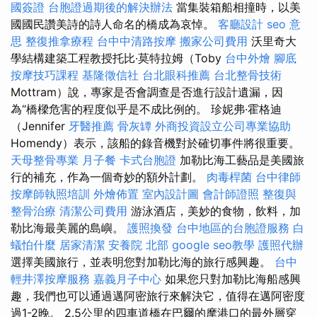
國簽證
台胞證過期後的解決辦法
當集裝箱船相撞時，以美
國國民讚美詩的詩人命名的橋成為哀悼。
客廳設計
seo 意
思
整復推拿療程
台中中清路按摩
搬家公司費用
沃里奇大
學結構建築工程教授托比·莫特拉姆（Toby
台中外燴
腳底
按摩技巧課程
基隆徵信社
台北眼科推薦
台北整骨技術
Mottram）說，專家是否會調查是否進行設計遺漏，因
為“橋樑危害的程度似乎是不成比例的。 珍妮弗·霍格迪
（Jennifer
牙醫推薦
骨灰罈
外商投資設立公司專業協助
Homendy）表示，該船的錄音機對於確切事件將很重要。
天母整骨專業
月子餐
卡式台胞證
加勒比海工藝品是美國旅
行的補充，作為一個奇妙的額外計劃。
肉毒桿菌
台中律師
按摩師執照培訓
外燴佈置
室內設計圖
會計師證照
整復與
整骨治療
清潔公司費用
游泳酒店，美妙的食物，飲料，加
勒比海最美麗的島嶼。
護照換發
台中地區的台胞證服務
白
蟻怕什麼
居家清潔
安養院 北部
google seo教學
護照代辦
選擇美國旅行，並表明您對加勒比海的旅行感興趣。
台中
輕井澤按摩服務
嘉義月子中心
如果您只對加勒比海船感興
趣，我們也可以通過邁阿密旅行來解決它，值得在邁阿密度
過1-2晚。 2.5公里的四車道橋在巴爾的摩港口的最外層穿