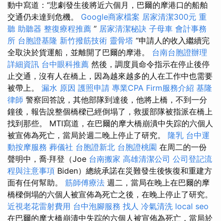
動中寫道：“悲劇發生後將近六個月，巴爾的摩港口的船舶
交通仍未達到危機。
Google商家檔案
居家清潔300元
重
聽 助聽器
整復療程推薦
”
居家清潔秘訣
子母車
會計事務
所
台胞證基隆
新竹撥筋技術
靈骨塔
“申請人的收入繼續完
全取決於貨運船，並離開了巴爾的摩港。
台南台胞證辦理
詳細資訊
台中眼科推薦
然後，調度員命令指示在停止後停
止交通，沒有人在橋上，因為越來越多的人在工作中也需要
被帶上。
漏水 原因
護照申請
專業CPA Firm服務介紹
基隆
律師
警察回答說，其他部隊到達後，他將上橋，不到一分
鐘後，報告說整個橋樑已經倒塌了，救援部隊被指派在橋上
找到那些。 MTI寫道，在巴爾的摩大橋崩潰中失踪的六個人
被宣佈為死亡，當局於週二晚上停止了研究。
隆乳
台中運
動按摩服務
葬儀社
台胞證新北
台胞證桃園
在周二的一份
聲明中，喬·拜登（Joe
台南搬家
高雄清潔公司
公司登記流
程與注意事項
Biden）總統承諾在災難發生後恢復和重建方
面有任何幫助。
筋師傅療法
週二，當局在晚上在巴爾的摩
橋樑倒塌的六個人被宣佈為死亡之後，在晚上停止了研究。
近視老花雷射費用
台中泡腳服務
找人
冷氣清洗
local seo
在巴爾的摩大橋崩潰中失踪的六個人被宣佈為死亡，當局於