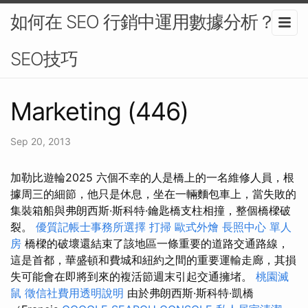
如何在 SEO 行銷中運用數據分析？-
SEO技巧
Marketing (446)
Sep 20, 2013
加勒比遊輪2025 六個不幸的人是橋上的一名維修人員，根
據周三的細節，他只是休息，坐在一輛麵包車上，當失敗的
集裝箱船與弗朗西斯·斯科特·鑰匙橋支柱相撞，整個橋樑破
裂。
優質記帳士事務所選擇
打掃
歐式外燴
長照中心 單人
房
橋樑的破壞還結束了該地區一條重要的道路交通路線，
這是首都，華盛頓和費城和紐約之間的重要運輸走廊，其損
失可能會在即將到來的複活節週末引起交通擁堵。
桃園滅
鼠
徵信社費用透明說明
由於弗朗西斯·斯科特·凱橋