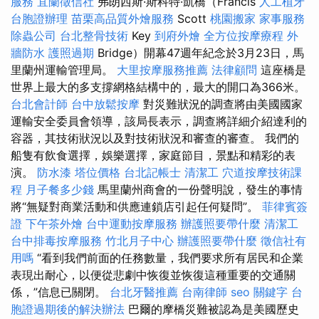
服務
宜蘭徵信社
弗朗西斯·斯科特·凱橋（Francis
人工植牙
台胞證辦理
苗栗高品質外燴服務
Scott
桃園搬家
家事服務
除蟲公司
台北整骨技術
Key
到府外燴
全方位按摩療程
外
牆防水
護照過期
Bridge）開幕47週年紀念於3月23日，馬
里蘭州運輸管理局。
大里按摩服務推薦
法律顧問
這座橋是
世界上最大的多支撐網格結構中的，最大的開口為366米。
台北會計師
台中放鬆按摩
對災難狀況的調查將由美國國家
運輸安全委員會領導，該局長表示，調查將詳細介紹達利的
容器，其技術狀況以及對技術狀況和審查的審查。 我們的
船隻有飲食選擇，娛樂選擇，家庭節目，景點和精彩的表
演。
防水漆
塔位價格
台北記帳士
清潔工
穴道按摩技術課
程
月子餐多少錢
馬里蘭州商會的一份聲明說，發生的事情
將“無疑對商業活動和供應連鎖店引起任何疑問”。
菲律賓簽
證
下午茶外燴
台中運動按摩服務
辦護照要帶什麼
清潔工
台中排毒按摩服務
竹北月子中心
辦護照要帶什麼
徵信社有
用嗎
“看到我們前面的任務數量，我們要求所有居民和企業
表現出耐心，以便從悲劇中恢復並恢復這種重要的交通關
係，”信息已關閉。
台北牙醫推薦
台南律師
seo 關鍵字
台
胞證過期後的解決辦法
巴爾的摩橋災難被認為是美國歷史