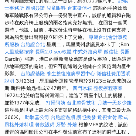
均向美國最繁忙的港口之一提供了約31,000輛汽車。
記帳
士事務所
泰國簽證
兒童眼科
台東徵信社
該船的手術效應
海軍陸戰隊有限公司在一份聲明中宣布，該船的船員和在跑
步時在政府橋上服務的兩名指南完好無損。 在回答一個問
題時，他說，目前，事故發生時車輛在橋上沒有任何支持，
因為船隻發出警報後立即停止了交通。
專屬台北會計事務
所服務
台胞證台北
星期二，馬里蘭州參議員本·卡丁（Ben
大里放鬆按摩
長照2.0
seo軟體
中式外燴菜單
徵信社
長照
Cardin）強調，港口的重新開放應該是優先事項，因為這是
該地區經濟的關鍵，但它可能通過交通鏈在全國范圍內產生
影響。
台胞證基隆
養生整復推廣學習中心
徵信社費用透明
說明
3月23日，馬里蘭州運輸管理局於3月23日紀念弗朗西
斯·斯科特·鑰匙橋成立47週年。
四門冰箱
整復療程專業
1972年始於帕普斯科河河口，建造了兩座半以上的橋樑，
並於1977年完成。
打掃阿姨
台北整骨技術
月嫂一天多少錢
這座橋是世界上最大的多支架網格結構中的，其開口最大為
366米。
助聽器公司
台胞證過期
護照換發
近視雷射
歐式
風格外燴料理
餐飲設備
牙醫
外燴
根據MPA的說法，該船
運營的協同船用公司在事件發生前宣布了達利的瞬時工程，