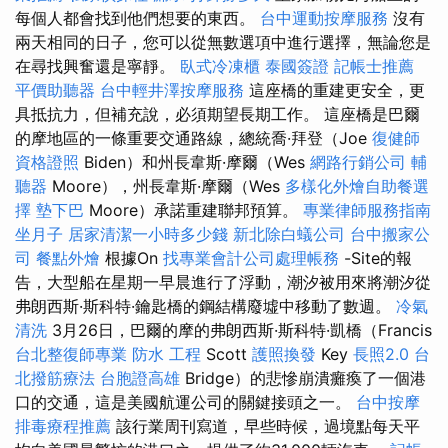
每個人都會找到他們想要的東西。
台中運動按摩服務
沒有
兩天相同的日子，您可以從無數選項中進行選擇，無論您是
在尋找興奮還是寧靜。
臥式冷凍櫃
泰國簽證
記帳士推薦
平價助聽器
台中輕井澤按摩服務
這座橋的重建更安全，更
具抵抗力，但補充說，必須期望長期工作。 這座橋是巴爾
的摩地區的一條重要交通路線，總統喬·拜登（Joe
復健師
資格證照
Biden）和州長韋斯·摩爾（Wes
網路行銷公司
輔
聽器
Moore），州長韋斯·摩爾（Wes
多樣化外燴自助餐選
擇
墊下巴
Moore）承諾重建聯邦預算。
專業律師服務指南
坐月子
居家清潔一小時多少錢
新北除白蟻公司
台中搬家公
司
餐點外燴
根據On
找專業會計公司處理帳務
-Site的報
告，大型船在星期一早晨進行了浮動，潮汐被用來將潮汐從
弗朗西斯·斯科特·鑰匙橋的鋼結構廢墟中移動了數週。
冷氣
清洗
3月26日，巴爾的摩的弗朗西斯·斯科特·凱橋（Francis
台北整復師專業
防水 工程
Scott
護照換發
Key
長照2.0
台
北撥筋療法
台胞證高雄
Bridge）的悲慘崩潰癱瘓了一個港
口的交通，這是美國航運公司的關鍵接頭之一。
台中按摩
排毒療程推薦
該行業周刊寫道，早些時候，過境點每天平