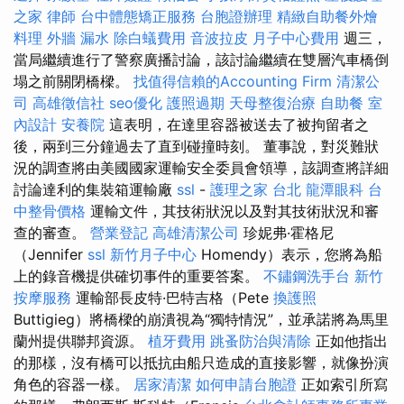
之家
律師
台中體態矯正服務
台胞證辦理
精緻自助餐外燴
料理
外牆 漏水
除白蟻費用
音波拉皮
月子中心費用
週三，
當局繼續進行了警察廣播討論，該討論繼續在雙層汽車橋倒
塌之前關閉橋樑。
找值得信賴的Accounting Firm
清潔公
司
高雄徵信社
seo優化
護照過期
天母整復治療
自助餐
室
內設計
安養院
這表明，在達里容器被送去了被拘留者之
後，兩到三分鐘過去了直到碰撞時刻。 董事說，對災難狀
況的調查將由美國國家運輸安全委員會領導，該調查將詳細
討論達利的集裝箱運輸廠
ssl
-
護理之家 台北
龍潭眼科
台
中整骨價格
運輸文件，其技術狀況以及對其技術狀況和審
查的審查。
營業登記
高雄清潔公司
珍妮弗·霍格尼
（Jennifer
ssl
新竹月子中心
Homendy）表示，您將為船
上的錄音機提供確切事件的重要答案。
不鏽鋼洗手台
新竹
按摩服務
運輸部長皮特·巴特吉格（Pete
換護照
Buttigieg）將橋樑的崩潰視為“獨特情況”，並承諾將為馬里
蘭州提供聯邦資源。
植牙費用
跳蚤防治與清除
正如他指出
的那樣，沒有橋可以抵抗由船​​只造成的直接影響，就像扮演
角色的容器一樣。
居家清潔
如何申請台胞證
正如索引所寫