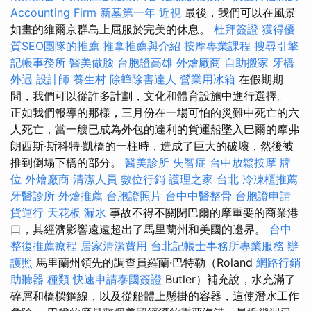
Accounting Firm
新墓第一年
近視
最後，我們可以在風景
如畫的維爾京群島上屈服於完美的休息。
杜拜簽證
獲得優
質SEO團隊的推薦
推拿推薦與介紹
按摩專業課程
搜尋引擎
記帳事務所
醫美做臉
台胞證高雄
外燴廠商
自助搬家
牙橋
外遇
設計師
養生村
除蟑除害達人
營業用冰箱
在假期期
間，我們可以從許多計劃，文化和體育設施中進行選擇。
正如我們報導的那樣，三月份在一場可怕的災難中死亡的六
人死亡，當一艘已成為外包的達利的貨運船墜入巴爾的摩弗
朗西斯·斯科特·凱橋的一柱時，造成了巨大的破壞，然後被
推到倒塌下橋的部分。
醫美診所
失智症
台中放鬆按摩
牌
位
外燴廠商
清潔人員
數位行銷
護理之家 台北
冷凍櫃推薦
牙醫診所
外燴推薦
台胞證照片
台中中醫整骨
台胞證申請
貨運行
天花板 漏水
事故不得不關閉巴爾的摩重要的商業港
口，其經濟影響遠遠超出了馬里蘭州和美國的邊界。
台中
整復推薦療程
居家清潔費用
台北記帳士事務所專業服務
辦
護照
馬里蘭州領先的調查員羅蘭·巴特勒（Roland
網路行銷
助聽器 種類
快速申請泰國簽證
Butler）補充說，水充滿了
碎屑和橋樑鋼線，以及從船體上懸掛的容器，這使潛水工作