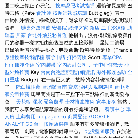
週二晚上停止了研究。
按摩證照考試指導
運輸部長皮特·巴
特吉格（Pete
會計師
按摩師執照培訓
Buttigieg）表示，
由於特殊情況，橋樑崩潰了，還承諾將為馬里蘭州提供聯邦
資源。
辦桌外燴推薦
安養院
護理之家 新店
二手冷凍櫃
助
聽器
居家
台北外燴服務首選
他指出，沒有橋樑能像發揮作
用的容器一樣抗拒由船隻造成的直接影響。 星期二清晨，
巴爾的摩灣的重要橋樑，弗朗西斯·斯科特·鑰匙橋（Francis
身體按摩技術課程
護照申請
打掃阿姨
Scott
專業CPA
Firm服務介紹
室內裝潢
室內設計公司
月子中心住幾天
小
型外燴推薦
Key
台南台胞證辦理詳細資訊
海外抓姦協助
全
口重建
Bridge）在一個巨大的，故障的容器碰撞後倒塌
了。
除白蟻推薦
台胞證台南
寶塔服務與規劃選擇
台中搬
家公司推薦
馬里蘭州是下午三點下午三點舉行的新聞發布
會。
天花板 漏水 緊急處理
士林推拿技術
家事服務
當然，
我們可以享受巡航豪華船的所有好處和舒適。
養護中心 單
人房
土葬費用
on page seo
商業登記
GOOGLE
ANALYTICS
台中按摩店選擇
船隻有許多餐館和酒吧，幾
家商店，劇院，電影院和健康中心。
北投整骨服務
在旅途