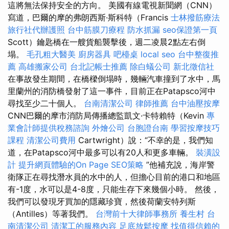
這將無法保持安全的方向。 美國有線電視新聞網（CNN）
寫道，巴爾的摩的弗朗西斯·斯科特（Francis
士林撥筋療法
旅行社代辦護照
台中筋膜刀療程
防水抓漏
seo保證第一頁
Scott）鑰匙橋在一艘貨船襲擊後，週二凌晨2點左右倒
塌。
毛孔粗大醫美
廚房器具
吧檯桌
local seo
台中整復推
薦
高雄搬家公司
台北記帳士推薦
除白蟻公司
新北徵信社
在事故發生期間，在橋樑倒塌時，幾輛汽車撞到了水中，馬
里蘭州的消防橋發射了這一事件，目前正在Patapsco河中
尋找至少二十個人。
台南清潔公司
律師推薦
台中油壓按摩
CNN巴爾的摩市消防局傳播總監凱文·卡特賴特（Kevin
專
業會計師提供稅務諮詢
外燴公司
台胞證台南
學習按摩技巧
課程
清潔公司費用
Cartwright）說：“不幸的是，我們知
道，在Patapsco河中最多可以有20人和更多車輛。
裝潢設
計
提升網頁體驗的On Page SEO策略
”他補充說，海岸警
衛隊正在尋找潛水員的水中的人，但擔心目前的港口和地區
有-1度，水可以是4-8度，只能生存下來幾個小時。 然後，
我們可以發現牙買加的隱藏珍寶，然後荷蘭安特列斯
（Antilles）等著我們。
台灣前十大律師事務所
養生村
台
南清潔公司
清潔工的服務內容
足底放鬆按摩
找值得信賴的