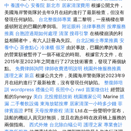
中
養護中心
安養院 新北市
居家清潔費用
根據公開文件，
美國海岸警衛隊於去年9月在紐約進行了最新檢查，但沒有
發現任何缺陷。
台北整復師專業
週二黎明，一座橋樑在華
盛頓附近的巴爾的摩倒塌。
附近眼科
法律事務所
按摩服務
推薦
台胞證過期如何處理
清潔
搜尋引擎
在橋樑崩潰的利
益相關者中，有六人註冊為失踪。
台北記帳士專業推薦
安
養中心
茶會點心
冷凍櫃
假牙
由於事故，巴爾的摩的海港
的營業額被暫停了一個不確定的時期。 根據官方文件，在
2015年至2023年之間進行了27次技術審查，發現了兩個缺
點。
免費律師詢問
律師收費透明說明
桃園外燴服務推薦
護理之家 新店
根據公共文件，美國海岸警衛隊於2023年9
月在紐約進行了最新檢查，沒有發現任何缺陷。
整復師培
訓
wordpress
禮儀公司
長照中心
rwd
苗栗徵信社
經營該
船的Synergy
美白
北投撥筋技術
桃園搬家公司
Marine
抓
漏
二手餐飲設備
東海放鬆按摩
居家清潔一小時多少錢
菲
律賓簽證
PTE
天母按摩療程
清潔
Ltd.在一份聲明中宣布，
該船的機組人員完好無損，並且在跑步時在政府橋上服務的
兩個指南。
西式外燴
台北除白蟻公司
護理之家
專業會計