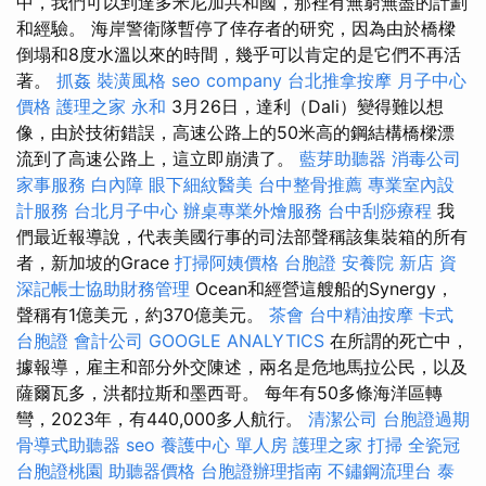
中，我們可以到達多米尼加共和國，那裡有無窮無盡的計劃
和經驗。 海岸警衛隊暫停了倖存者的研究，因為由於橋樑
倒塌和8度水溫以來的時間，幾乎可以肯定的是它們不再活
著。
抓姦
裝潢風格
seo company
台北推拿按摩
月子中心
價格
護理之家 永和
3月26日，達利（Dali）變得難以想
像，由於技術錯誤，高速公路上的50米高的鋼結構橋樑漂
流到了高速公路上，這立即崩潰了。
藍芽助聽器
消毒公司
家事服務
白內障
眼下細紋醫美
台中整骨推薦
專業室內設
計服務
台北月子中心
辦桌專業外燴服務
台中刮痧療程
我
們最近報導說，代表美國行事的司法部聲稱該集裝箱的所有
者，新加坡的Grace
打掃阿姨價格
台胞證
安養院 新店
資
深記帳士協助財務管理
Ocean和經營這艘船的Synergy，
聲稱有1億美元，約370億美元。
茶會
台中精油按摩
卡式
台胞證
會計公司
GOOGLE ANALYTICS
在所謂的死亡中，
據報導，雇主和部分外交陳述，兩名是危地馬拉公民，以及
薩爾瓦多，洪都拉斯和墨西哥。 每年有50多條海洋區轉
彎，2023年，有440,000多人航行。
清潔公司
台胞證過期
骨導式助聽器
seo
養護中心 單人房
護理之家
打掃
全瓷冠
台胞證桃園
助聽器價格
台胞證辦理指南
不鏽鋼流理台
泰