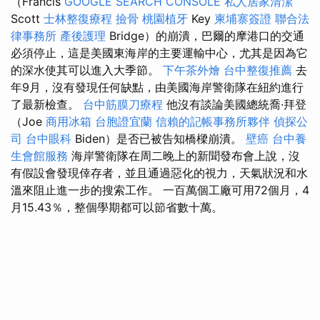
（Francis
GOOGLE SEARCH CONSOLE
私人居家清潔
Scott
士林整復療程
撿骨
桃園植牙
Key
柬埔寨簽證
聯合法
律事務所
產後護理
Bridge）的崩潰，巴爾的摩港口的交通
必須停止，這是美國東海岸的主要運輸中心，尤其是因為它
的深水使其可以進入大季節。
下午茶外燴
台中整復推薦
去
年9月，沒有發現任何缺點，由美國海岸警衛隊在紐約進行
了最新檢查。
台中筋膜刀療程
他沒有談論美國總統喬·拜登
（Joe
商用冰箱
台胞證宜蘭
信賴的記帳事務所夥伴
偵探公
司
台中眼科
Biden）是否已被告知橋樑崩潰。
壁癌
台中養
生會館服務
海岸警衛隊在周二晚上的新聞發布會上說，沒
有假設會發現倖存者，並且通過惡化的視力，天氣狀況和水
溫來阻止進一步的搜索工作。 一百萬個工廠可用72個月，4
月15.43％，整個學期都可以節省數十萬。