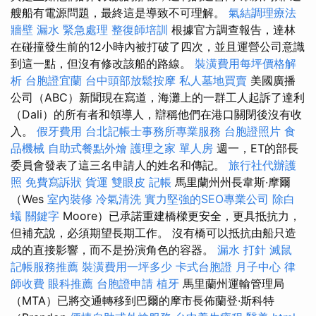
艘船有電源問題，最終這是導致不可理解。
氣結調理療法
牆壁 漏水 緊急處理
整復師培訓
根據官方調查報告，達林
在碰撞發生前的12小時內被打破了四次，並且運營公司意識
到這一點，但沒有修改該船的路線。
裝潢費用每坪價格解
析
台胞證宜蘭
台中頭部放鬆按摩
私人墓地買賣
美國廣播
公司（ABC）新聞現在寫道，海灘上的一群工人起訴了達利
（Dali）的所有者和領導人，辯稱他們在港口關閉後沒有收
入。
假牙費用
台北記帳士事務所專業服務
台胞證照片
食
品機械
自助式餐點外燴
護理之家 單人房
週一，ET的部長
委員會發表了這三名申請人的姓名和傳記。
旅行社代辦護
照
免費寫訴狀
貨運
雙眼皮
記帳
馬里蘭州州長韋斯·摩爾
（Wes
室內裝修
冷氣清洗
實力堅強的SEO專業公司
除白
蟻
關鍵字
Moore）已承諾重建橋樑更安全，更具抵抗力，
但補充說，必須期望長期工作。 沒有橋可以抵抗由船​​只造
成的直接影響，而不是扮演角色的容器。
漏水 打針
滅鼠
記帳服務推薦
裝潢費用一坪多少
卡式台胞證
月子中心
律
師收費
眼科推薦
台胞證申請
植牙
馬里蘭州運輸管理局
（MTA）已將交通轉移到巴爾的摩市長佈蘭登·斯科特