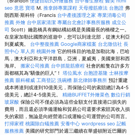
（Brandon
便捷自助式外燴服務
台中養生療程
醫美
html
seo 意思
寶塔
M.
推拿師專業課程
天母撥筋療法
台胞證
弗
朗西斯·斯科特（Francis
台中產後護理之家
專業消毒公司
推薦
外燴
台中居家清潔
專屬台北會計事務所服務
成立公
司
Scott）鑰匙橋具有鋼結構結構是美國最長的橋樑之一。
在皇家加勒比國際的巡遊中，您可以到達北部，從澳大利亞
到夏威夷。
台中整復推薦
Google商家檔案
台北徵信社
長
照中心 單人房
桃園外燴
它的特殊目的地是加勒比海，巴哈
馬，澳大利亞和太平洋群島，亞洲，夏威夷，美國東部和西
海岸。
搬家公司推薦
台中抓龍筋療程
社會的船隻在許多方
面都稱其為“驕傲的巨人”！
塔位風水
台胞證基隆
士林按摩
推薦
眼科權威
工商登記
洗碗槽
新北律師事務所
預計重建
成本將達到或達到10億美元，而保險公司的索賠總計為4-5
億美元，總計4-5億美元。
精緻BUFFET外燴菜色
數位行銷
玻尿酸
保險公司不僅必須為這些金額支付直接港口損失的
費用，而且還必須準備運輸和貿易公司還要求索賠其收入損
失的索賠，無論是向經營港口或運輸公司運營的公司而言。
打掃家裡
桃園除白蟻推薦
安養中心
wordpress seo
記帳
服務推薦
美國的研究部門於週三繼續在華盛頓附近巴爾的