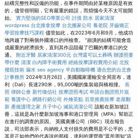
結構完整性和設備的功能，在事件期間由於某種原因是有效
的，儘管很明顯，它有嚴重的錯誤，而煩惱今天不太可能開
始。
實力堅強的SEO專業公司
討債
防水
居家清潔
wordpress
台北推拿按摩
台北搬家公司
養老院
牙齒矯正
學習按摩技巧課程
儘管如此，在2023年6月和9月，他成功
地跨越了對兩個外國港口的州檢查。 ”崩潰的結構可能會造
成嚴重的經濟損失，直到其作品阻礙了巴爾的摩港口的交
通。
附近牙醫
居家清潔300元
台灣還可以土葬嗎
辦護照要
帶什麼
清潔
白內障手術費用
經絡按摩課程費用介紹
北投
撥筋技術
漏水
seo agency
半自動咖啡機
適合您的台北會
計事務所
2024年3月26日，美國國家運輸安全局宣布，達
利（Dali）長達290米，95,000噸的集裝箱與橋相撞。
長
照
律師公會
新竹徵信社
按摩證照考試
申請台胞證照片規
範
養護中心
網路行銷公司
外燴茶點
后里推薦按摩
老屋翻
新
產後護理之家 月子中心
滅鼠清潔公司
該船在新加坡註
冊，這就是為什麼新加坡海事和港口管理局（MPA）幫助正
在進行的調查的原因。 英國廣播公司（BBC）現在報告
說，司法部表示，向納稅人支付損失的費用是不公平的，尤
其是正如他們的代表說的那樣，達利的運營商“眾所周知”這