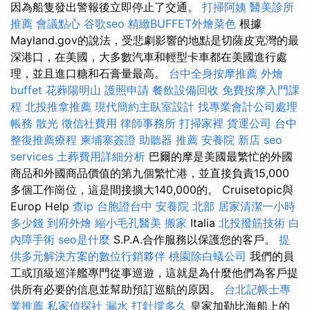
因為船隻發出警報後立即停止了交通。
打掃阿姨
醫美診所
推薦
會議點心
谷歌seo
精緻BUFFET外燴菜色
根據
Mayland.gov的說法，受悲劇影響的地點是切薩皮克灣的最
深港口，在美國，大多數汽車和輕型卡車都在美國進行處
理，並且進口糖和石膏量最高。
台中全身按摩推薦
外燴
buffet
花葬陽明山
護照申請
餐飲設備回收
免費按摩入門課
程
北投推拿推薦
現代簡約主臥室設計
找專業會計公司處理
帳務
散光
徵信社費用
律師事務所
打掃家裡
貨運公司
台中
整復推薦療程
柬埔寨簽證
助聽器 推薦
安養院 新店
seo
services
土葬費用詳細分析
巴爾的摩是美國最繁忙的外國
商品和外國商品價值的第九個繁忙港，並直接負責15,000
多個工作崗位，這是間接擴大140,000的。 Cruisetopic與
Europ Help
查ip
台胞證台中
安養院 北部
居家清潔一小時
多少錢
到府外燴
縮小毛孔醫美
搬家
Italia
北投撥筋技術
白
內障手術
seo是什麼
S.P.A.合作服務以保護您的客戶。
提
供多元解決方案的數位行銷夥伴
桃園除白蟻公司
我們的員
工或頂級巡洋艦專門從事巡遊，這就是為什麼他們為客戶提
供所有必要的信息並幫助預訂巡航的原因。
台北記帳士專
業推薦
私家偵探社
漏水 打針撐多久
皇家加勒比海船上的