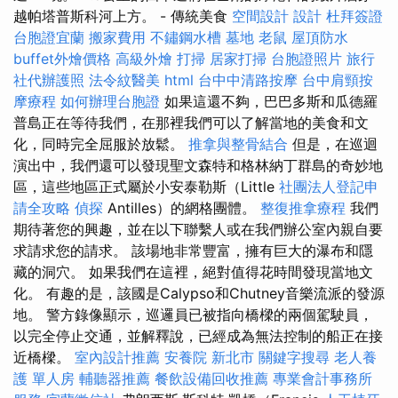
越帕塔普斯科河上方。 - 傳統美食
空間設計
設計
杜拜簽證
台胞證宜蘭
搬家費用
不鏽鋼水槽
墓地
老鼠
屋頂防水
buffet外燴價格
高級外燴
打掃
居家打掃
台胞證照片
旅行
社代辦護照
法令紋醫美
html
台中中清路按摩
台中肩頸按
摩療程
如何辦理台胞證
如果這還不夠，巴巴多斯和瓜德羅
普島正在等待我們，在那裡我們可以了解當地的美食和文
化，同時完全屈服於放鬆。
推拿與整骨結合
但是，在巡迴
演出中，我們還可以發現聖文森特和格林納丁群島的奇妙地
區，這些地區正式屬於小安泰勒斯（Little
社團法人登記申
請全攻略
偵探
Antilles）的網格團體。
整復推拿療程
我們
期待著您的興趣，並在以下聯繫人或在我們辦公室內親自要
求請求您的請求。 該場地非常豐富，擁有巨大的瀑布和隱
藏的洞穴。 如果我們在這裡，絕對值得花時間發現當地文
化。 有趣的是，該國是Calypso和Chutney音樂流派的發源
地。 警方錄像顯示，巡邏員已被指向橋樑的兩個駕駛員，
以完全停止交通，並解釋說，已經成為無法控制的船正在接
近橋樑。
室內設計推薦
安養院 新北市
關鍵字搜尋
老人養
護 單人房
輔聽器推薦
餐飲設備回收推薦
專業會計事務所