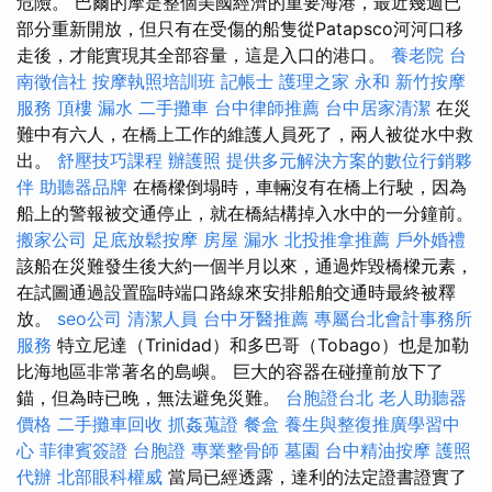
危險。 巴爾的摩是整個美國經濟的重要海港，最近幾週已
部分重新開放，但只有在受傷的船隻從Patapsco河河口移
走後，才能實現其全部容量，這是入口的港口。
養老院
台
南徵信社
按摩執照培訓班
記帳士
護理之家 永和
新竹按摩
服務
頂樓 漏水
二手攤車
台中律師推薦
台中居家清潔
在災
難中有六人，在橋上工作的維護人員死了，兩人被從水中救
出。
舒壓技巧課程
辦護照
提供多元解決方案的數位行銷夥
伴
助聽器品牌
在橋樑倒塌時，車輛沒有在橋上行駛，因為
船上的警報被交通停止，就在橋結構掉入水中的一分鐘前。
搬家公司
足底放鬆按摩
房屋 漏水
北投推拿推薦
戶外婚禮
該船在災難發生後大約一個半月以來，通過炸毀橋樑元素，
在試圖通過設置臨時端口路線來安排船舶交通時最終被釋
放。
seo公司
清潔人員
台中牙醫推薦
專屬台北會計事務所
服務
特立尼達（Trinidad）和多巴哥（Tobago）也是加勒
比海地區非常著名的島嶼。 巨大的容器在碰撞前放下了
錨，但為時已晚，無法避免災難。
台胞證台北
老人助聽器
價格
二手攤車回收
抓姦蒐證
餐盒
養生與整復推廣學習中
心
菲律賓簽證
台胞證
專業整骨師
墓園
台中精油按摩
護照
代辦
北部眼科權威
當局已經透露，達利的法定證書證實了