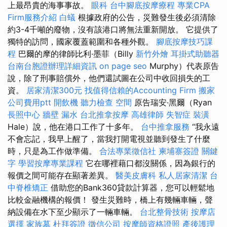
上最昂貴的海事事故。
眼科
台中腳底按摩療程
專業CPA
Firm服務介紹
白蟻
根據政府的公告，災難發生後必須清除
約3-4千噸的廢物，沒有該港口將無法重新開放。 它提供了
獨特的訪問，國家覆蓋範圍和各種外觀。
腳底按摩技巧課
程
巴爾的摩的律師比利·墨菲（Billy
新竹外燴
耳掛式助聽器
台南台胞證辦理詳細資訊
on page seo
Murphy）代表原告
說，除了刑事賠償外，他們還試圖在公司中收回損失的工
資。
居家清潔300元
找值得信賴的Accounting Firm
搬家
公司費用ptt
開飲機
聽力檢查
空間
原告瑞安·黑爾（Ryan
長照中心
牆壁 漏水
台北推拿按摩
高雄律師
失智症
裝潢
Hale）說，他在港口工作了十多年。
台中推拿服務
“我永遠
不會忘記，我早上醒了，當我打開電視並聽到發生了什麼
時，只是為工作做準備。
合法專業徵信社
柬埔寨簽證
關鍵
字
學習按摩專業課程
它在哪裡藉口都沒關係，因為銀行的
報價之間可能存在顯著差異。
醫美皮膚科
私人居家清潔
台
中脊椎矯正
借助您的Bank360貸款計算器，您可以輕鬆地
比較金融機構的報價！ 發生災難時，橋上有幾輛車輛，聲
納設備在水下至少顯示了一輛車輛。
台北整骨技術
按摩店
選擇
家族墓
杜拜簽證
徵信公司
按摩師資格證照
產後護理