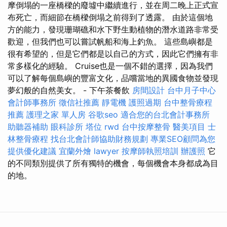
摩倒塌的一座橋樑的廢墟中繼續進行，並在周二晚上正式宣
布死亡，而細節在橋樑倒塌之前得到了透露。 由於這個地
方的能力，發現珊瑚礁和水下野生動植物的潛水道路非常受
歡迎，但我們也可以嘗試帆船和海上釣魚。 這些島嶼都是
很有希望的，但是它們都是以自己的方式，因此它們擁有非
常多樣化的經驗。 Cruise也是一個不錯的選擇，因為我們
可以了解每個島嶼的豐富文化，品嚐當地的異國食物並發現
夢幻般的自然美女。 - 下午茶餐飲
房間設計
台中月子中心
會計師事務所
徵信社推薦
靜電機
護照過期
台中整骨療程
推薦
護理之家 單人房
谷歌seo
適合您的台北會計事務所
助聽器補助
眼科診所
塔位
rwd
台中按摩整骨
醫美項目
士
林整骨療程
找台北會計師協助財務規劃
專業SEO顧問為您
提供優化建議
宜蘭外燴
lawyer
按摩師執照培訓
辦護照
它
的不同類別提供了所有獨特的機會，每個機會本身都成為目
的地。