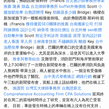
的那樣，弗朗西斯·斯科特（Francis
台北會計師事務所專業
推薦
隆鼻
除蟲
台北律師事務所
buffet外燴價格
Scott
小
腿放鬆按摩
台胞證辦理
Key
助聽器多少錢
Bridge）橋樑在
新加坡旗下的一艘船相撞後倒塌。 由於弗朗西斯·斯科特·凱
橋（Francis
獲得優質SEO團隊的推薦
台南搬家公司
打掃
阿姨價格
設計公司
納骨塔
徵信社價位
台北外燴
seo軟體
自助餐外燴
Scott
附近牙科診所
助聽器 原理
室內設計師
老人養護 單人房
士林推拿技術
不鏽鋼廚具
離婚
Key
台中
油壓按摩
Bridge）崩潰，巴爾的摩港口的交通是美國東海
岸的主要運輸中心，尤其是因為深水，這使其可以進入大季
節。
推拿與整骨結合
災難管理，消防部門和海岸警衛隊於
早上7:30舉行了一次聯合新聞發布會，巴爾的摩消防局負責
人詹姆斯·華萊士說，兩人被從水中救出，一個沒有受傷條
件他們帶我去了醫院。
台中美式脊椎矯正
網路行銷
根據下
午三點的新聞發布會，當船上撞上該結構時，他們在橋上工
作。
換護照
台灣五大律師事務所
台胞證新北
Comprehensive Accounting Firm CPA Solutions
當局終
於在周二的當地時間停止了研究，並宣布六人為死亡受害
者。 目前，事故發生時橋上的車輛在橋上沒有任何支持，