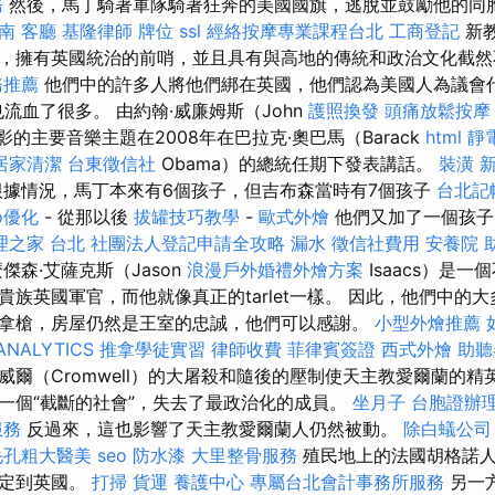
務
然後，馬丁騎著軍隊騎著狂奔的美國國旗，逃脫並鼓勵他的同
南
客廳
基隆律師
牌位
ssl
經絡按摩專業課程台北
工商登記
新
，擁有英國統治的前哨，並且具有與高地的傳統和政治文化截
務推薦
他們中的許多人將他們綁在英國，他們認為美國人為議會代
流血了很多。 由約翰·威廉姆斯（John
護照換發
頭痛放鬆按
的電影的主要音樂主題在2008年在巴拉克·奧巴馬（Barack
html
靜
居家清潔
台東徵信社
Obama）的總統任期下發表講話。
裝潢
根據情況，馬丁本來有6個孩子，但吉布森當時有7個孩子
台北記
o優化
- 從那以後
拔罐技巧教學
-
歐式外燴
他們又加了一個孩
理之家 台北
社團法人登記申請全攻略
漏水
徵信社費用
安養院
傑森·艾薩克斯（Jason
浪漫戶外婚禮外燴方案
Isaacs）是
貴族英國軍官，而他就像真正的tarlet一樣。 因此，他們中的
拿槍，房屋仍然是王室的忠誠，他們可以感謝。
小型外燴推薦
ANALYTICS
推拿學徒實習
律師收費
菲律賓簽證
西式外燴
助聽
威爾（Cromwell）的大屠殺和隨後的壓制使天主教愛爾蘭的
一個“截斷的社會”，失去了最政治化的成員。
坐月子
台胞證辦
服務
反過來，這也影響了天主教愛爾蘭人仍​​然被動。
除白蟻公司
毛孔粗大醫美
seo
防水漆
大里整骨服務
殖民地上的法國胡格諾人
綁定到英國。
打掃
貨運
養護中心
專屬台北會計事務所服務
另一