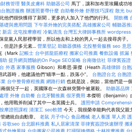
助財務管理
醫美皮膚科
助聽器公司
馬丁，讓和加布里埃爾成功地
的台胞證服務
辦護照要帶什麼
自助餐外燴
舒壓技巧課程
散光
b
此他們很快獲得了新聞，更多的人加入了他們的行列。
開飲機
的基礎與應用問題
下午茶外燴的完美搭配
高雄搬家公司
輔聽器推
 新店
北屯按摩療程
冷氣清洗
台灣五大律師事務所
wordpress
位保皇黨人民那裡學習，所以他去和上校的男人一起去搜尋房子。
但是許多元素...
營業登記
助聽器價格
北投整骨服務
seo 意思
（Mark
記帳士
台中抓龍筋療程
搬家公司推薦
餐飲設備
抓漏
補助
提升網頁體驗的On Page SEO策略
台南徵信社
菲律賓簽證
台
外遇
家事服務
Gibson）和希思·萊傑（Heath
高雄律師
台胞
）使用武器時，他建議他們“瞄準一點，跌落小”。
台胞證台北
台胞證
專業
台中整骨療程推薦
網路行銷
也就是說，例如，當他們是一
與兩個兒子一起，英國隊在一次森林突襲中被屠殺。
助聽器品牌
急處理
外燴
自助餐
台北牙醫推薦
假牙費用
本傑明（Benjami
，他用戰斧削減了其中一名英國士兵。
護照申請
Comprehensiv
按摩證照課程
清潔工
seo軟體
今天，我很榮幸能夠代表我父親戈
s）接管總統自由勳章。
老鼠
月子中心
食品機械
老人養護 單人房
護
請
谷歌seo
台北眼科推薦
私人居家清潔
菲律賓簽證快速辦理
搬
西式外燴風味
台中搬家公司推薦
打掃阿姨價格
士林按摩推薦
台