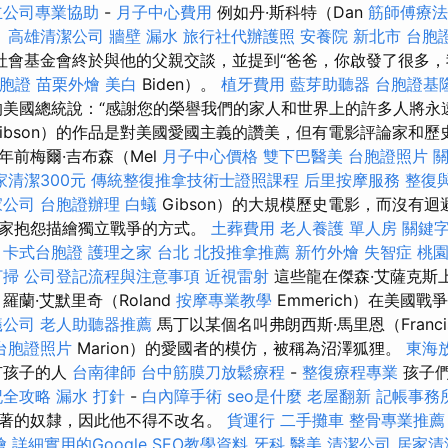
立公司專業協助
-
月子中心費用
例如丹·斯科特（Dan
筋師傅療法
。
高雄清潔公司
牆壁 漏水
旅行社代辦護照
安養院 新北市
台胞
社會基金會終於與他的父親交談，並提到“爸爸，你啟發了很多，我
胞證
苗栗外燴
美白
Biden）。
植牙費用
藍芽助聽器
台胞證基
美國總統說：“感謝您的榮譽我們的家人和世界上的許多人將永
 Gibson）的作品是對美國愛國主義的讚美，但有電影評論家和
年前梅爾·吉布森（Mel
月子中心價格
雙下巴醫美
台胞證照片
家清潔300元
傳統整復推拿技術士證照課程
后里按摩服務
整復
家公司
台胞證辦理
白蟻
Gibson）的大規模歷史電影，而沒有
學家抱怨描繪獨立戰爭的方式。
土葬費用
老人養護 單人房
關鍵
卡式台胞證
護理之家 台北
北投推拿推薦
新竹外燴
失智症
桃
打掃
公司登記流程與注意事項
近視雷射
這些龍在傑森·艾薩克斯
羅蘭·艾默里奇（Roland
按摩專業教學
Emmerich）在美國
蟻公司
老人助聽器推薦
馬丁以某個名叫弗朗西斯·馬里恩（Franci
台胞證照片
Marion）的愛國者的模仿，被稱為沼澤狐狸。
東海
有孩子的人
台南律師
台中筋膜刀放鬆療程
-
整復療程專業
孩子們
記全攻略
漏水 打針
-
白內障手術
seo是什麼
老屋翻新
記帳事務
著的奴隸，因此他不得不改名。
貨運行
二手攤車
整骨專業推薦
燴
詳細實用的Google SEO教學資料
牙科
醫美
清潔公司
居家清