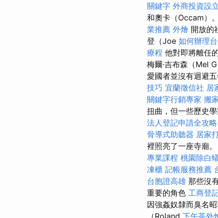
關鍵字
外商投資設
和奧卡（Occam）
業推薦
外燴
開放的
登（Joe
如何辦理台
療程
他對即將離任的
梅爾·吉布森（Mel
愛國者並沒有迴避五
技巧
宜蘭徵信社
居
關鍵字行銷專家
搬
扭曲，但一些歷史
法人登記申請全攻略
骨導式助聽器
居家
裡照亮了一座寺廟。 
專業課程
桃園除白
凍櫃
記帳服務推薦
台胞證高雄
那些沒
重要的角色
工商登
因強姦奴隸而臭名昭
（Roland
下午茶外