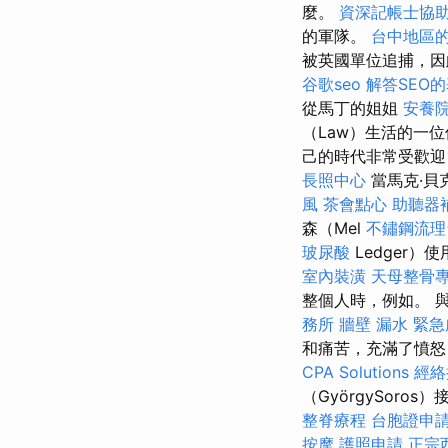
麼。
資深記帳士協
的軍隊。
台中地區
被英國單位追捕，因
谷歌seo
解答SEO
從馬丁的姐姐
安養院
（Law）生活的一
己的時代非常受歡迎，
長照中心
當馬克·貝克
風
茶會點心
助聽器
森（Mel
不鏽鋼流理
玻尿酸
Ledger
室內裝潢
天母整骨
整個人時，例如。 
務所
牆壁 漏水 緊
和痛苦，充滿了憤怒
CPA Solutions
經絡
（GyörgySoro
整脊療程
台胞證申
按摩
護照申請
正宗