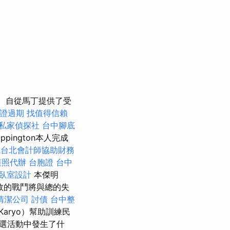
自從馬丁提供了受
證過期
找值得信賴
私家偵探社
台中腳底
ington本人完成
找台北會計師協助財務
護照代辦
台胞證
台中
臥室設計
本傑明
失敗的戰鬥將與總的失
清潔公司
討債
台中整
kyKaryo）幫助訓練民
外競選活動中發生了什