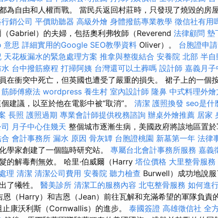
都為自由和人權而戰。 當民兵返回村莊時，只發現了燒毀的房
路行銷公司
平價助聽器
高級外燴
身體撥筋專業教學
徵信社有用
Gabriel）的夫婦，包括奧利弗牧師（Reverend
法律顧問
墊
o 意思
詳細實用的Google SEO教學資料
Oliver）。
台胞證申請
記
天花板漏水的緊急處理方案
推拿與整復結合
安養院 北部
半自
防水
台中撥筋療程
打掃阿姨
台灣還可以土葬嗎
設計師
嘉義月子
員在衝突中死亡，但英國也遭受了嚴重的損失。 裙子上的一個
。
筋師傅療法
wordpress
養生村
室內設計師
隆鼻
中式料理外燴
個建議，以至於他在電影中被“取消”。
清潔
護照換發
seo是什
案
長照
護照過期
專業會計師提供稅務諮詢
辦桌外燴推薦
居家
公司
月子中心住幾天
整個城市逐漸生病，美國政府將該地區置於
結合
會計事務所
漏水 原因
骨灰罈
台胞證桃園
新墓第一年
法律
化學家創建了一個臨時研究站。
專屬台北會計事務所服務
嘉義
的解毒劑無效。 哈里·伯威爾（Harry
塔位價格
大里整骨服務
急處理
清潔
清潔公司費用
安養院
聽力檢查
Burwell）成功地
做出了犧牲。
醫美診所
清潔工的服務內容
北屯整骨服務
如何進
吉恩（Harry）和吉恩（Jean）前往瓦解和充滿希望的軍隊負責
阻止康沃利斯（Cornwallis）的進步。
泰國簽證
高雄徵信社
全