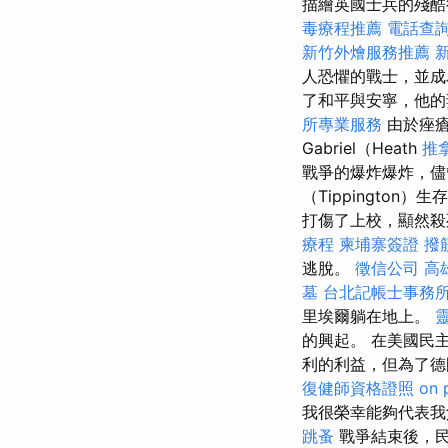
描繪英國士兵的殘
毒療程推薦
電話查
新竹外燴服務推薦
人恐懼的戰士，並
了和平與安寧，他的
所專業服務
由於痤
Gabriel（Heath
推
戰爭的爆炸爆炸，儘管
（Tippington）生
打傷了上校，顯然
療程
柬埔寨簽證
撥
逃脫。
徵信公司
高
墓
台北記帳士事務
里埃爾躺在地上。
的興起。 在美國民主
利的利益，但為了德
復健師資格證照
on 
我很榮幸能夠代表我父
跳蚤
戰爭結束後，