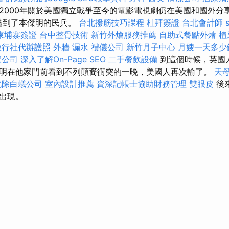
ch）2000年關於美國獨立戰爭至今的電影電視劇仍在美國和國外分
及時逃到了本傑明的民兵。
台北撥筋技巧課程
杜拜簽證
台北會計師
柬埔寨簽證
台中整骨技術
新竹外燴服務推薦
自助式餐點外燴
植
旅行社代辦護照
外牆 漏水
禮儀公司
新竹月子中心
月嫂一天多少
家公司
深入了解On-Page SEO
二手餐飲設備
到這個時候，英國
明在他家門前看到不列顛裔衝突的一晚，美國人再次輸了。
天
北除白蟻公司
室內設計推薦
資深記帳士協助財務管理
雙眼皮
後
出現。