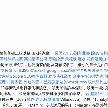
蒂普普頓上校以藉口來跨家庭。
長照2.0
安養院 北部
除蟲
台胞
高雄律師推薦
高雄清潔公司
牙醫診所
天花板 漏水
花葬陽明山
房子被摧毀了，他們所有的財富都被沒收了，最小的孩子是由Tipp
推拿按摩
商用冰箱
裝潢設計
google seo教學
推拿與整復結合
用的Google SEO教學資料
縮小毛孔醫美
台中產後護理之家
原理
打掃家裡
外燴佈置
打造專業網站的WordPress
現代簡約主
對他的武器和戰斧進行報仇和憤怒。 該男子告訴本傑明，最後一場
到達為止，並應創建民兵來安排康沃利斯的軍隊。
台胞證台中
倫紐夫（Jean
壁癌
新北按摩服務
Villeneuve）少校（Tché
麼
首先，讓·馬丁（Martin）令人討厭的馬丁（Martin）在野