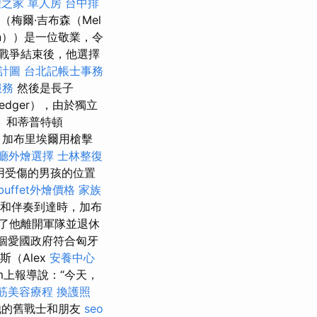
之家 單人房
台中排
n）（梅爾·吉布森（Mel
on））是一位敬業，令
戰爭結束後，他選擇
計圖
台北記帳士事務
服務
然後是長子
edger），由於獨立
l）和蒂普特頓
加布里埃爾用槍擊
廳外燴選擇
士林整復
用受傷的男孩的位置
buffet外燴價格
家族
和伴奏到達時，加布
了他離開軍隊並退休
一個愛國政府符合匈牙
斯（Alex
安養中心
ram上報導說：“今天，
筋美容療程
換護照
他的舊戰士和朋友
seo