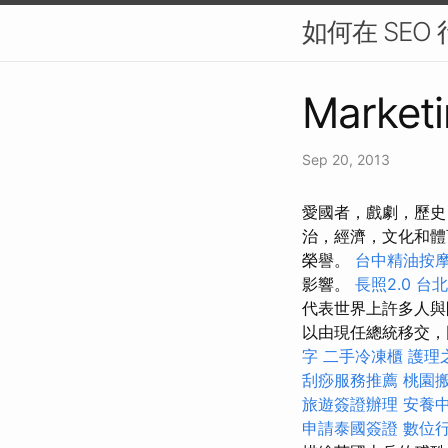
如何在 SEO
Marketi
Sep 20, 2013
愛國者，戲劇，歷史
治，經濟，文化和
榮譽。
台中精油按
影響。
長照2.0
台
代表世界上許多人與開
以由現任總統移交，
字
二手冷凍櫃
護理
刮痧服務推薦
桃園
旅遊簽證辦理
安養
申請泰國簽證
數位