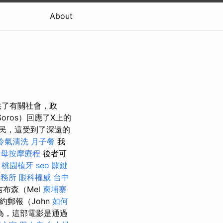
About
供了有關社會，政
Soros）回應了X上的
民，這受到了深遠的
冷氣清洗
月子餐
我
天母按摩療程
後者可
。
桃園植牙
seo 關鍵
事務所
眼科權威
台中
吉布森（Mel
柬埔寨
約郵報（John
如何
認為，這部電影是通過