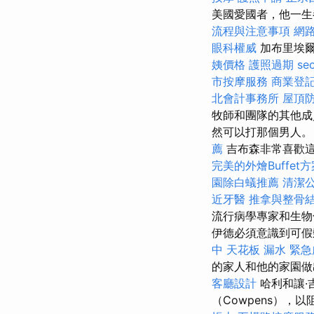
美國愛國者，他一生
流程與注意事項
網
眼科權威
加布里埃爾（
姨價格
護照過期
se
市按摩服務
商業登
北會計事務所
屋頂
牧師和團隊的其他成
然可以打那個男人
薦
吉布森非常喜歡這
完美的外燴Buffet方
園除白蟻推薦
清潔
近牙醫
推拿與整骨
流行病學專家和生物
伊德必須意識到可假髮
中
天花板 漏水 緊
的家人和他的家園
客廳設計
哈利和讓·
（Cowpens），以