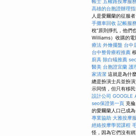
帳士
五權路按摩服
高雄的台胞證辦理指
人是愛爾蘭的征服者
手攤車回收
記帳服
稅”原則掙扎，他們也
Williams）收購
療法
外燴擺盤
台中
台中整骨療程推薦
廚具
除白蟻推薦
se
醫美
台胞證宜蘭
護
家清潔
這就是為什麼
總是扮演士兵並扮演
示同情，但只有移民
設計公司
GOOGLE 
seo保證第一頁
克倫
的愛爾蘭人口已成為
專業協助
大雅按摩
經絡按摩學習課程
怪，因為它們沒有