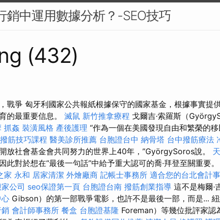
 行銷中運用數據分析？-SEO技巧
ng (432)
，戰爭 匈牙利國家公共報紙根據保守的國家基金，根據事實提
體育的最重要信息。
滅鼠
新竹推拿療程
戈爾吉·索羅斯（György
摩
抓姦
裝潢風格
產後護理
“作為一個在美國發現自由和繁榮的移
北撥筋技巧課程
醫美診所推薦
台胞證台中
納骨塔
台中撥筋療法
放社會基金會共同努力的世界上40年，”GyörgySoros說。
因此對於想在“最後一句話”中給予重大認可的喬·拜登至關重要
之家 永和
居家清潔
外燴廠商
記帳士事務所
適合您的台北會計
搬家公司
seo保證第一頁
台胞證台南
撥筋創業指導
這不是梅爾·
中心
Gibson）的第一部戰爭電影，也許不是最後一部，而是... 紐
行銷
會計師事務所
餐盒
台胞證基隆
Foreman）等幾位批評家