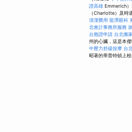
證高雄
Emmeri
（Charlotte）
清潔費用
龍潭眼科
北會計事務所服務
台胞證申請
台北搬
州的心臟，這是本傑
中壓力舒緩按摩
台
昭著的蒂普特頓上校