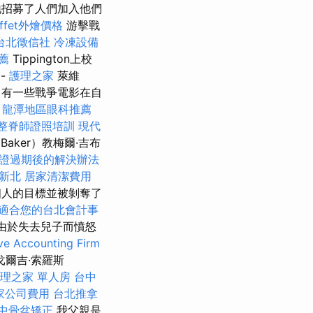
招募了人們加入他們
uffet外燴價格
游擊戰
台北徵信社
冷凍設備
薦
Tippington上校
-
護理之家
萊維
 有一些戰爭電影在自
龍潭地區眼科推薦
整脊師證照培訓
現代
Ba​​ker）教梅爾·吉布
證過期後的解決辦法
新北
居家清潔費用
個人的目標並被剝奪了
適合您的台北會計事
n）由於失去兒子而憤怒
e Accounting Firm
爾吉·索羅斯
理之家 單人房
台中
家公司費用
台北推拿
中骨盆矯正
我父親是