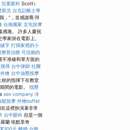
兒童眼科
Scott）
證新北
台北記帳士專
，”，並感謝喬·拜
隆
台南搬家
北屯按摩
遠感激。 許多人慶祝
歷史學家掛在電影上。
關鍵字
打掃家裡的小
與整骨治療
可信賴的
迴避不准確和單方面的
字搜尋
台中律師
社團
園外燴
台中油壓按摩
上校的指揮下在教堂
戰爭期間的電影。
指壓
s
seo company
冷
放鬆按摩
外燴buffet
在這裡扮演著非常
所
台中眼科
但是一個
羅蘭·埃默里奇
潔300元
離婚
台胞