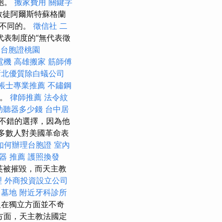
胞。
搬家費用
關鍵字
教徒阿爾斯特蘇格蘭
然不同的。
徵信社
二
表制度的“無代表徵
摩
台胞證桃園
電機
高雄搬家
筋師傅
新北優質除白蟻公司
帳士專業推薦
不鏽鋼
子。
律師推薦
法令紋
助聽器多少錢
台中居
一個不錯的選擇，因為他
大多數人對美國革命表
如何辦理台胞證
室內
器 推薦
護照換發
精英被摧毀，而天主教
理
外商投資設立公司
墓地
附近牙科診所
在獨立方面並不奇
方面，天主教法國定