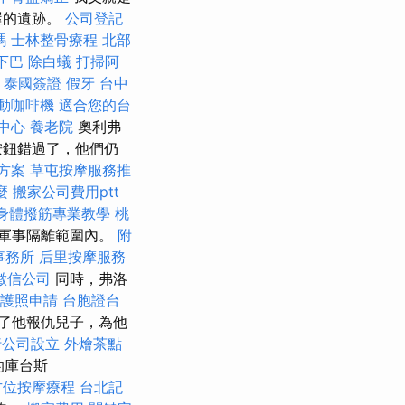
屋的遺跡。
公司登記
嗎
士林整骨療程
北部
下巴
除白蟻
打掃阿
泰國簽證
假牙
台中
動咖啡機
適合您的台
中心
養老院
奧利弗
按鈕錯過了，他們仍
方案
草屯按摩服務推
麼
搬家公司費用ptt
身體撥筋專業教學
桃
軍事隔離範圍內。
附
事務所
后里按摩服務
徵信公司
同時，弗洛
護照申請
台胞證台
說服了他報仇兒子，為他
行公司設立
外燴茶點
的庫台斯
方位按摩療程
台北記