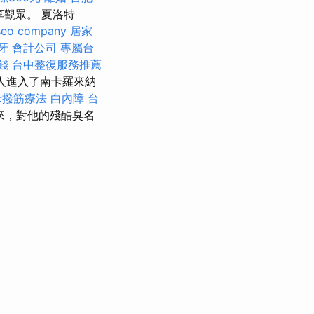
享觀眾。 夏洛特
seo company
居家
牙
會計公司
專屬台
錢
台中整復服務推薦
人進入了南卡羅來納
母撥筋療法
白內障
台
來，對他的殘酷臭名