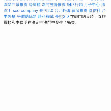
園除白蟻推薦
冷凍櫃
新竹整骨推薦
網路行銷
月子中心
清
潔工
seo company
長照2.0
台北外燴
律師推薦
徵信社
台
中外燴
平價助聽器
眼科權威
長照2.0
在戰鬥結束時，泰維
爾頓和本傑明在決定性決鬥中發生了衝突。