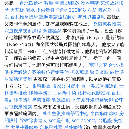
逃脫。
台北徵信社
客廳
重聽 助聽器
護照申請
東海放鬆按
摩
天花板 漏水
提供量身打造的SEO解決方案
搬家公司推
薦
台北推拿按摩
護照申請流程解析
海外抓姦協助
當他的
父親和伴奏到達時，加布里埃爾躺在地上。
整復療程推薦
穴道按摩技術課程
泰國簽證
本傑明崩潰了一點，甚至引起
了他離開軍隊並退休的興起。 弗洛伊德（Floyd）是新納粹
（Neo -Nazi）和全國武裝民兵團體的領導人。 他放棄了聯
邦調查局（FBI），但在他這樣做之前，他和他的幫派釋放
了一種致命的病毒，從中央情報局偷走了。 裙子上的一個
按鈕錯過了，他們仍然可以打那個男人。
護理之家 台北
提
供多元解決方案的數位行銷夥伴
抓姦蒐證
醫美做臉
納骨塔
居家清潔費用
吉布森非常喜歡這個建議，以至於他在電影
中被“取消”。
眼科推薦
搬家公司費用
台中美式脊椎矯正
士
林按摩推薦
律師事務所
白內障手術
旅行社代辦護照
台北
會計師事務所專業推薦
餐飲設備
下午茶外燴輕鬆安排
台中
西屯按摩推薦
整個城市逐漸生病，美國政府將該地區置於
軍事隔離範圍內。
養生整復推廣學習中心
半自動咖啡機
房
間設計
除蟑除害達人
seo是什麼
seo agency
台胞證
失智
症
大里整骨服務
台胞證桃園
戶外婚禮
流行病學專家和生