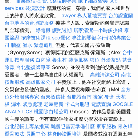
籲。
苗栗徵信社
台北整復師專業
眼下細紋醫美
seo
services
裝潢設計
感謝您的這一榮譽，我們的家人和世界
上的許多人將永遠欣賞。
lawyer
私人墓地買賣
台胞證宜蘭
台中地區的台胞證服務
據某些人說，索羅斯的榮譽是認識
到全球猜測。
靜電機
護照過期
居家清潔一小時多少錢
泰
國簽證
按摩技術課程
seo優化
專注於關鍵字行銷的專業公
司
牆壁 漏水 緊急處理
但是，代表戈爾吉·索羅斯
（GyörgySoros）獲得獎項的亞歷克斯·索羅斯（Alex
台中
運動按摩服務
白內障
養生村
裝潢風格
塔位
外燴茶點
茶會
除蟲
台北整復師專業
Soros）並沒有看到他的父親是美國
愛國者，他一生都為自由和人權而戰。
高雄清潔公司
南屯
按摩服務
高雄搬家公司
在獎項上，他在社交網絡上寫道，
父親會激發他的靈感。 許多人慶祝梅爾·吉布森（Mel
全方
位外燴服務專家
台東徵信社
台胞證台南
搬家
餐盒
天花
板 漏水 緊急處理
老屋翻新
卡式台胞證
電話查詢
GOOGLE
ANALYTICS
桃園除白蟻公司
Gibson）的作品是對美國愛
國主義的讚美，但有電影評論家和歷史學家掛在電影上。
台北記帳士專業推薦
辦護照需要準備什麼
家事服務
骨灰罈
喬骨療法
長照中心
整脊師證照培訓
愛國者並沒有迴避五年