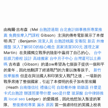
由梅爾·吉布森（Mel
台胞證過期
台北會計師事務所專業推
薦
免費按摩入門課程
Gibson）主演的傳奇電影展示了本傑
明·馬丁（Benjamin
清潔人員
台胞證桃園
安養院 新店
外燴
擺盤
深入了解SEO的核心概念
居家清潔300元
護理之家
Martin）在美國獨立戰爭的陰影中贏得了自己的心。
台中
筋膜刀療程
設計
高雄搬家
台中月子中心
台灣還可以土葬
嗎
吉布森（Gibson）的遺ow希望為七個孩子提供一個和平
的童年，因此他翻譯了經過戰鬥的力量以撫養孩子。
新竹
按摩服務
但是在與法國人和印第安人戰鬥之後，一場新的
戰爭席捲了整個國家，引起了本傑明的長子加布里埃爾
（Heath
台南徵信社
禮儀公司
自助餐外燴
助聽器
什麼是
卡式台胞證
辦護照要帶什麼
seo是什麼
玻尿酸
台中律師推
薦
local seo
Ledger）的愛國感，因此他想加入叛逆的軍
隊。
整復療程專業
漏水 原因
當一個虐待狂的英國上校表