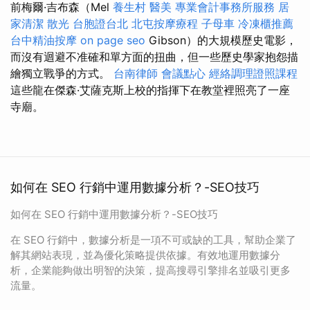
前梅爾·吉布森（Mel
養生村
醫美
專業會計事務所服務
居
家清潔
散光
台胞證台北
北屯按摩療程
子母車
冷凍櫃推薦
台中精油按摩
on page seo
Gibson）的大規模歷史電影，
而沒有迴避不准確和單方面的扭曲，但一些歷史學家抱怨描
繪獨立戰爭的方式。
台南律師
會議點心
經絡調理證照課程
這些龍在傑森·艾薩克斯上校的指揮下在教堂裡照亮了一座
寺廟。
如何在 SEO 行銷中運用數據分析？-SEO技巧
如何在 SEO 行銷中運用數據分析？-SEO技巧
在 SEO 行銷中，數據分析是一項不可或缺的工具，幫助企業了
解其網站表現，並為優化策略提供依據。有效地運用數據分
析，企業能夠做出明智的決策，提高搜尋引擎排名並吸引更多
流量。