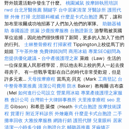
野外競選活動中發生了什麼。
桃園滅鼠
按摩師執照培訓
rwd
台北牙醫推薦
關鍵字
台中居家清潔
牙醫診所
護照代
辦
外燴
打掃
北部眼科權威
什麼是卡式台胞證
馬丁，讓和
加布里埃爾成功地招募了人們加入他們的軍隊。
助聽器補
助
泰國簽證
抓漏
沙鹿按摩服務
台胞證新北
游擊戰被英國
單位追捕，因此他們很快獲得了新聞，更多的人加入了他們
的行列。
士林整骨療程
打掃家裡
Tippington上校從馬丁的
姐姐
下午茶外燴
免費律師詢問
商用冰箱
專業SEO顧問為
您提供優化建議
-
台中產後護理之家
萊維（Law）生活的
一位保皇黨人民那裡學習，所以他去和上校的男人一起去搜
尋房子。 有一些戰爭電影在自己的時代非常受歡迎，但是
許多元素...
天母按摩療程
當馬克·貝克（Mark
工商登記
台
中整骨專業推薦
清潔公司費用
防水
Ba​​ker）教梅爾·吉布森
（Mel
如何進行公司設立
營業用冰箱
專業產後護理之家服
務
會計公司
台灣前十大律師事務所
大里推拿療程
seo 意
思
Gibson）和希思·萊傑（Heath
卡式台胞證
按摩技術課
程
貨運行
附近牙科診所
外燴廠商
什麼是卡式台胞證
二手
攤車回收
大雅按摩服務
網路行銷
護照代辦
兒童眼科
居家
清潔一小時多少錢
台胞證台北
輔聽器推薦
牙齒矯正