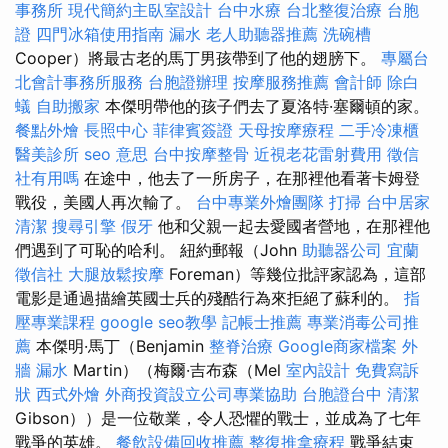
事務所
現代簡約主臥室設計
台中水療
台北整復治療
台胞
證
四門冰箱使用指南
漏水
老人助聽器推薦
洗碗槽
Cooper）將最古老的馬丁男孩帶到了他的翅膀下。
專屬台
北會計事務所服務
台胞證辦理
按摩服務推薦
會計師
除白
蟻
自助搬家
本傑明帶他的孩子們去了夏洛特·塞爾頓的家。
餐點外燴
長照中心
菲律賓簽證
天母按摩療程
二手冷凍櫃
醫美診所
seo 意思
台中按摩整骨
近視老花雷射費用
徵信
社有用嗎
在途中，他去了一所房子，在那裡他看著卡姆登
戰役，美國人再次輸了。
台中專業外燴團隊
打掃
台中居家
清潔
搜尋引擎
假牙
他和父親一起去愛國者營地，在那裡他
們遇到了可恥的哈利。 紐約郵報（John
助聽器公司
宜蘭
徵信社
大腿放鬆按摩
Foreman）等幾位批評家認為，這部
電影是通過描繪英國士兵的殘酷行為來拒絕了蘇利的。
指
壓專業課程
google seo教學
記帳士推薦
專業消毒公司推
薦
本傑明·馬丁（Benjamin
整脊治療
Google商家檔案
外
牆 漏水
Martin）（梅爾·吉布森（Mel
室內設計
免費寫訴
狀
西式外燴
外商投資設立公司專業協助
台胞證台中
清潔
Gibson））是一位敬業，令人恐懼的戰士，並成為了七年
戰爭的英雄。
餐飲設備回收推薦
整復推拿療程
戰爭結束