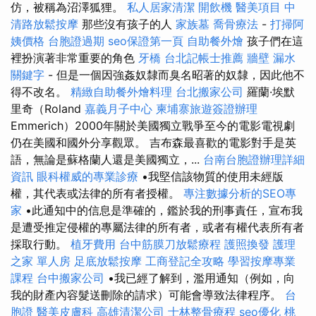
仿，被稱為沼澤狐狸。
私人居家清潔
開飲機
醫美項目
中
清路放鬆按摩
那些沒有孩子的人
家族墓
喬骨療法
-
打掃阿
姨價格
台胞證過期
seo保證第一頁
自助餐外燴
孩子們在這
裡扮演著非常重要的角色
牙橋
台北記帳士推薦
牆壁 漏水
關鍵字
- 但是一個因強姦奴隸而臭名昭著的奴隸，因此他不
得不改名。
精緻自助餐外燴料理
台北搬家公司
羅蘭·埃默
里奇（Roland
嘉義月子中心
柬埔寨旅遊簽證辦理
Emmerich）2000年關於美國獨立戰爭至今的電影電視劇
仍在美國和國外分享觀眾。 吉布森最喜歡的電影對手是英
語，無論是蘇格蘭人還是美國獨立，...
台南台胞證辦理詳細
資訊
眼科權威的專業診療
•我堅信該物質的使用未經版
權，其代表或法律的所有者授權。
專注數據分析的SEO專
家
•此通知中的信息是準確的，鑑於我的刑事責任，宣布我
是遭受推定侵權的專屬法律的所有者，或者有權代表所有者
採取行動。
植牙費用
台中筋膜刀放鬆療程
護照換發
護理
之家 單人房
足底放鬆按摩
工商登記全攻略
學習按摩專業
課程
台中搬家公司
•我已經了解到，濫用通知（例如，向
我的財產內容髮送刪除的請求）可能會導致法律程序。
台
胞證
醫美皮膚科
高雄清潔公司
士林整骨療程
seo優化
桃