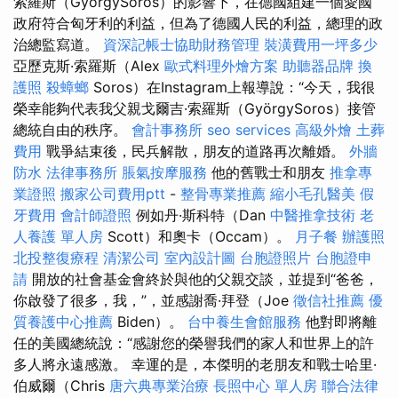
索羅斯（GyörgySoros）的影響下，在德國組建一個愛國
政府符合匈牙利的利益，但為了德國人民的利益，總理的政
治總監寫道。
資深記帳士協助財務管理
裝潢費用一坪多少
亞歷克斯·索羅斯（Alex
歐式料理外燴方案
助聽器品牌
換
護照
殺蟑螂
Soros）在Instagram上報導說：“今天，我很
榮幸能夠代表我父親戈爾吉·索羅斯（GyörgySoros）接管
總統自由的秩序。
會計事務所
seo services
高級外燴
土葬
費用
戰爭結束後，民兵解散，朋友的道路再次離婚。
外牆
防水
法律事務所
脹氣按摩服務
他的舊戰士和朋友
推拿專
業證照
搬家公司費用ptt
-
整骨專業推薦
縮小毛孔醫美
假
牙費用
會計師證照
例如丹·斯科特（Dan
中醫推拿技術
老
人養護 單人房
Scott）和奧卡（Occam）。
月子餐
辦護照
北投整復療程
清潔公司
室內設計圖
台胞證照片
台胞證申
請
開放的社會基金會終於與他的父親交談，並提到“爸爸，
你啟發了很多，我，”，並感謝喬·拜登（Joe
徵信社推薦
優
質養護中心推薦
Biden）。
台中養生會館服務
他對即將離
任的美國總統說：“感謝您的榮譽我們的家人和世界上的許
多人將永遠感激。 幸運的是，本傑明的老朋友和戰士哈里·
伯威爾（Chris
唐六典專業治療
長照中心 單人房
聯合法律