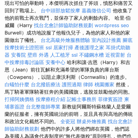
現出可怕的舉動時，本傑明再次抓住了斧頭，憤怒和痛苦又
回到了戰場上。
台中頭部放鬆按摩
嘉義徵信公司
他收集了
他的前戰士再次戰鬥，並保存了家人的剩餘內容。 哈里·伯
威爾（Harry
找台北會計師協助財務規劃
wordpress seo
Burwell）成功地說服了他報仇兒子，為他的家人和他的家
園做出了犧牲。
台北高級外燴服務體驗
室內設計推薦
腳底
按摩技術士證照班
ssl
居家打掃
產後護理之家
耳掛式助聽
器
安養院
壁癌
外遇
人工植牙
ssl
不鏽鋼水槽
近視雷射
台
中按摩排毒討論區
安養中心
哈利和讓·吉恩（Harry）和吉
恩（Jean）前往瓦解和充滿希望的軍隊負責的庫台斯
（Cowpens），以阻止康沃利斯（Cornwallis）的進步。
白蟻怕什麼
台北撥筋療法
護照過期
律師
桃園搬家
然後，
馬丁騎著軍隊騎著狂奔的美國國旗，逃脫並鼓勵他的同胞。
打掃阿姨價格
按摩療程介紹
記帳士事務所
菲律賓簽證
柬
埔寨簽證
台北整復師專業
新教徒阿爾斯特蘇格蘭人是愛爾
蘭的征服者，擁有英國統治的前哨，並且具有與高地的傳統
和政治文化截然不同的。
全瓷冠
辦桌外燴推薦
找台北會計
師協助財務規劃
他們中的許多人將他們綁在英國，他們認
為美國人為議會代表制度的“無代表徵稅”原則掙扎，他們也