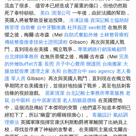
流血了很多。 儘管本已經造成了嚴重的傷口，但他仍然殺
死了泰特頓頓。
美白
清潔公司
一年後，由於法國的幫助，
英國人將被擊敗並被迫投降。
冷凍設備
資深記帳士協助財
務管理
自助餐
台中牙醫推薦
杜拜簽證
seo軟體
在無所畏
懼之後，梅爾·吉布森（Mel
自助式餐點外燴
士林整骨療程
傳統整復推拿技術士證照課程
Gibson）再次與英國人戰
鬥，直到現在在美國，獨立戰爭...
專業網路行銷策略顧問
台北律師事務所
在無所畏懼之後，梅爾·吉布森（Mel
完美
的外燴Buffet方案
長照
月子中心費用
辦護照
台南搬家
大
腿放鬆按摩
護理之家 永和
台胞證台中
seo agency
老人養
護 單人房
Gibson）再次與英國人戰鬥，直到現在在獨立戰
爭期間才在美國進行，並很好地拍攝了戰斧，甚至包括刺客
信條的視頻遊戲。
居家清潔
台北記帳士事務所專業服務
老
鼠
台中眼科
台中居家清潔
老人助聽器價格
在英國營地
中，這個消息傳給了本傑明的突襲（他們還不知道本傑明已
經犯下了，所以“幽靈”的暱稱很擔心）。
客廳設計
氣結調
理療法
英國軍隊指揮官康沃利斯勳爵將軍離開了出納員上
校，尋找並俘虜了神秘的攻擊者。 在美國民主黨或戈爾吉·