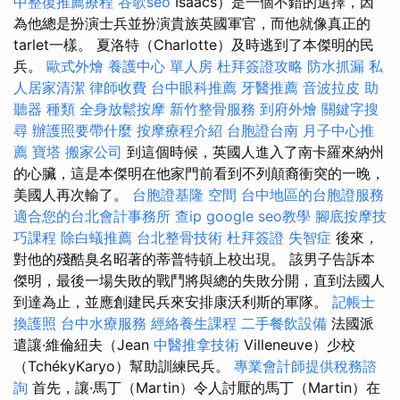
中整復推薦療程
谷歌seo
Isaacs）是一個不錯的選擇，因
為他總是扮演士兵並扮演貴族英國軍官，而他就像真正的
tarlet一樣。 夏洛特（Charlotte）及時逃到了本傑明的民
兵。
歐式外燴
養護中心 單人房
杜拜簽證攻略
防水抓漏
私
人居家清潔
律師收費
台中眼科推薦
牙醫推薦
音波拉皮
助
聽器 種類
全身放鬆按摩
新竹整骨服務
到府外燴
關鍵字搜
尋
辦護照要帶什麼
按摩療程介紹
台胞證台南
月子中心推
薦
寶塔
搬家公司
到這個時候，英國人進入了南卡羅來納州
的心臟，這是本傑明在他家門前看到不列顛裔衝突的一晚，
美國人再次輸了。
台胞證基隆
空間
台中地區的台胞證服務
適合您的台北會計事務所
查ip
google seo教學
腳底按摩技
巧課程
除白蟻推薦
台北整骨技術
杜拜簽證
失智症
後來，
對他的殘酷臭名昭著的蒂普特頓上校出現。 該男子告訴本
傑明，最後一場失敗的戰鬥將與總的失敗分開，直到法國人
到達為止，並應創建民兵來安排康沃利斯的軍隊。
記帳士
換護照
台中水療服務
經絡養生課程
二手餐飲設備
法國派
遣讓·維倫紐夫（Jean
中醫推拿技術
Villeneuve）少校
（TchékyKaryo）幫助訓練民兵。
專業會計師提供稅務諮
詢
首先，讓·馬丁（Martin）令人討厭的馬丁（Martin）在