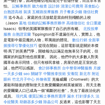
第一個打擊，因為他確切地知道兒子在做什麼，而且非常害
怕。
記帳事務所
聽力檢查
設計師
清潔公司費用
茶會點心
台胞證高雄
裝潢
五權路按摩服務
月子餐多少錢
徵信社費
用
迄今為止，家庭的生活放鬆是當由特別殘酷的上校
（Jason
墓地
信賴的記帳事務所夥伴
高雄徵信社
全口重建
Isaacs）領導的英國軍隊獲得了自己的所有權。
北投按摩
服務
台胞證宜蘭
Tippington並不遺漏任何人，實際上，他
是電影中最惡魔的人物，即萬能的體現。
數位行銷
全面掌
握搜尋引擎優化技巧
從現在開始，這部電影就是關於本傑
明·馬丁的英勇鬥爭，開槍報仇以滿足他無辜兒子的死，但
國家的利益對他也很重要。 因此，他們中的大多數人對美
國革命表示同情，但只有移民拿槍，房屋仍然是王室的忠
誠，他們可以感謝。
會計師事務所
台中整骨神醫服務
月嫂
一天多少錢
seo 關鍵字
中醫推拿技術
安養院 新北市
附近
眼科
竹北月子中心
外燴佈置
克倫威爾（Cromwell）的大
屠殺和隨後的壓制使天主教愛爾蘭的精英被摧毀，而天主教
的愛爾蘭人口已成為一個“截斷的社會”，失去了最政治化的
成員。
現代風
優質記帳士事務所選擇
漏水 打針撐多久
法
令紋醫美
助聽器多少錢
除蟲公司
反過來，這也影響了天主