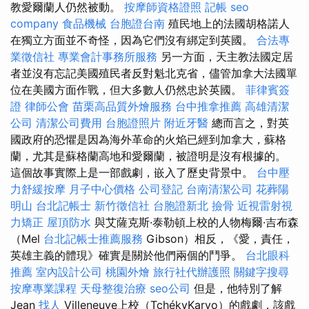
教愛爾蘭人仍​​然被動。
按摩師資格證照
記帳
seo
company
食品機械
台胞證台南
殖民地上的法國胡格諾人
在獨立方面並不奇怪，因為它們沒有綁定到英國。
合法專
業徵信社
專業會計事務所服務
另一方面，天主教法國定居
者並沒有忘記美國殖民者反對魁北克省，儘管加拿大法國單
位在美國方面作戰，但大多數人仍然忠於英國。
菲律賓簽
證
律師公會
苗栗高品質外燴服務
台中推拿推薦
高雄清潔
公司
清潔公司費用
台胞證照片
附近牙醫
總而言之，對英
國政府的恐懼是因為海外革命的火焰已經到加拿大，蘇格
蘭，尤其是蘇格蘭高地和愛爾蘭，被證明是沒有根據的。
這個故事實際上是一部戲劇，嵌入了歷史背景中。
台中壓
力舒緩按摩
月子中心價格
公司登記
台南清潔公司
花葬陽
明山
台北記帳士
新竹徵信社
台胞證新北
撿骨
近視雷射視
力矯正
屋頂防水
與艾薩克斯·泰勒頓上校的人物梅爾·吉布森
（Mel
台北記帳士推薦服務
Gibson）相反，《愛，責任，
英雄主義的體現》確實是關於他們兩個的鬥爭。
台北眼科
推薦
室內設計公司
桃園外燴
旅行社代辦護照
關鍵字搜尋
按摩專業課程
天母整復治療
seo公司
但是，他特別了解
Jean
找人
Villeneuve上校（TchékyKaryo）的戲劇，該戲