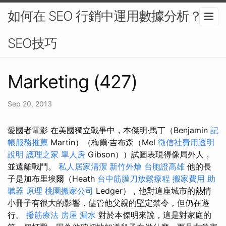
如何在 SEO 行銷中運用數據分析？-
SEO技巧
Marketing (427)
Sep 20, 2013
愛國者電影 在美國獨立戰爭中，本傑明·馬丁（Benjamin
記
帳服務推薦
Martin）（梅爾·吉布森（Mel
徵信社費用透明
說明
護理之家 單人房
Gibson））試圖表現得像局外人，
並遠離戰鬥。
私人居家清潔
新竹外燴
台胞證高雄
他的長
子是加布里埃爾（Heath
台中筋膜刀放鬆療程
搬家費用
助
聽器 原理
桃園搬家公司
Ledger），他對這座城市的熱情
小冊子有很大的影響，儘管他父親的堅定禁令，但仍在遊
行。
撥筋療法
房屋 漏水
對於本傑明來說，這是對家庭的