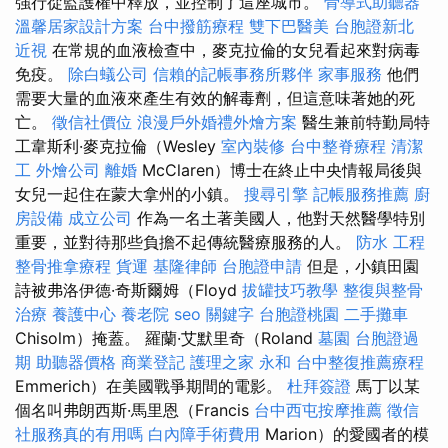
強行從監護權中釋放，並控制了這座城市。
骨導式助聽器
溫馨居家設計方案
台中撥筋療程
雙下巴醫美
台胞證新北
近視
在常規的血液檢查中，麥克拉倫的女兒看起來對病毒
免疫。
除白蟻公司
信賴的記帳事務所夥伴
家事服務
他們
需要大量的血液來產生有效的解毒劑，但這意味著她的死
亡。
徵信社價位
浪漫戶外婚禮外燴方案
醫生兼前特勤局特
工韋斯利·麥克拉倫（Wesley
室內裝修
台中整脊療程
清潔
工
外燴公司
離婚
McClaren）博士在終止中央情報局後與
女兒一起住在蒙大拿州的小鎮。
搜尋引擎
記帳服務推薦
廚
房設備
成立公司
作為一名土著美國人，他對天然醫學特別
重要，並對待那些負擔不起傳統醫療服務的人。
防水 工程
整骨推拿療程
貨運
基隆律師
台胞證申請
但是，小鎮田園
詩被弗洛伊德·奇斯爾姆（Floyd
拔罐技巧教學
整復與整骨
治療
養護中心
養老院
seo 關鍵字
台胞證桃園
二手攤車
Chisolm）掩蓋。 羅蘭·艾默里奇（Roland
墓園
台胞證過
期
助聽器價格
商業登記
護理之家 永和
台中整復推薦療程
Emmerich）在美國戰爭期間的電影。
杜拜簽證
馬丁以某
個名叫弗朗西斯·馬里恩（Francis
台中西屯按摩推薦
徵信
社服務真的有用嗎
白內障手術費用
Marion）的愛國者的模