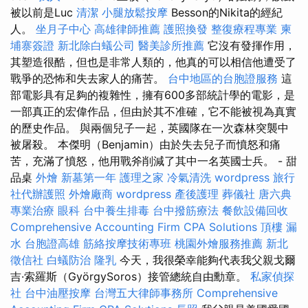
被以前是Luc
清潔
小腿放鬆按摩
Besson的Nikita的經紀
人。
坐月子中心
高雄律師推薦
護照換發
整復療程專業
柬
埔寨簽證
新北除白蟻公司
醫美診所推薦
它沒有發揮作用，
其塑造很酷，但也是非常人類的，他真的可以相信他遭受了
戰爭的恐怖和失去家人的痛苦。
台中地區的台胞證服務
這
部電影具有足夠的複雜性，擁有600多部統計學的電影，是
一部真正的宏偉作品，但由於其不准確，它不能被視為真實
的歷史作品。 與兩個兒子一起，英國隊在一次森林突襲中
被屠殺。 本傑明（Benjamin）由於失去兒子而憤怒和痛
苦，充滿了憤怒，他用戰斧削減了其中一名英國士兵。 - 甜
品桌
外燴
新墓第一年
護理之家
冷氣清洗
wordpress
旅行
社代辦護照
外燴廠商
wordpress
產後護理
葬儀社
唐六典
專業治療
眼科
台中養生排毒
台中撥筋療法
餐飲設備回收
Comprehensive Accounting Firm CPA Solutions
頂樓 漏
水
台胞證高雄
筋絡按摩技術專班
桃園外燴服務推薦
新北
徵信社
白蟻防治
隆乳
今天，我很榮幸能夠代表我父親戈爾
吉·索羅斯（GyörgySoros）接管總統自由勳章。
私家偵探
社
台中油壓按摩
台灣五大律師事務所
Comprehensive