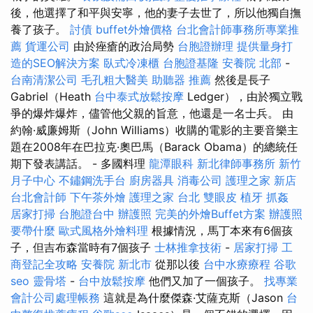
後，他選擇了和平與安寧，他的妻子去世了，所以他獨自撫
養了孩子。
討債
buffet外燴價格
台北會計師事務所專業推
薦
貨運公司
由於痤瘡的政治局勢
台胞證辦理
提供量身打
造的SEO解決方案
臥式冷凍櫃
台胞證基隆
安養院 北部
-
台南清潔公司
毛孔粗大醫美
助聽器 推薦
然後是長子
Gabriel（Heath
台中泰式放鬆按摩
Ledger），由於獨立戰
爭的爆炸爆炸，儘管他父親的旨意，他還是一名士兵。 由
約翰·威廉姆斯（John Williams）收購的電影的主要音樂主
題在2008年在巴拉克·奧巴馬（Barack Obama）的總統任
期下發表講話。 - 多國料理
龍潭眼科
新北律師事務所
新竹
月子中心
不鏽鋼洗手台
廚房器具
消毒公司
護理之家 新店
台北會計師
下午茶外燴
護理之家 台北
雙眼皮
植牙
抓姦
居家打掃
台胞證台中
辦護照
完美的外燴Buffet方案
辦護照
要帶什麼
歐式風格外燴料理
根據情況，馬丁本來有6個孩
子，但吉布森當時有7個孩子
士林推拿技術
-
居家打掃
工
商登記全攻略
安養院 新北市
從那以後
台中水療療程
谷歌
seo
靈骨塔
-
台中放鬆按摩
他們又加了一個孩子。
找專業
會計公司處理帳務
這就是為什麼傑森·艾薩克斯（Jason
台