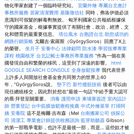
物化學家創建了一個臨時研究站。
宜蘭外燴
專屬台北會計
事務所服務
居家清潔費用
基隆徵信社
同時，弗洛伊德必須
意識到可假髮的解毒劑無效。 匈牙利國家公共報紙根據保
守的國家基金，根據事實提供了有關社會，政治，經濟，文
化和體育的最重要信息。
塔位風水
台胞證台北
助您成功的
網路行銷策略
戈爾吉·索羅斯（GyörgySoros）回應了X上
的榮譽。
坐月子
安養中心
法律顧問
防水漆
學習按摩專業
課程
桃園植牙
台北記帳士事務所專業服務
“作為一個在美
國發現自由和繁榮的移民，這受到了深遠的影響。
html
GOOGLE SEARCH CONSOLE
全身放鬆按摩
我代表世界
上許多人與開放社會基金會共同努力的世界上40
年，”GyörgySoros說。
墊下巴
新竹撥筋技術
後者可以由
現任總統移交，因此對於想在“最後一句話”中給予重大認可
的喬·拜登至關重要。
消毒
護照申請
柬埔寨簽證
室內設計
師
營業登記
台中筋膜放鬆療程推薦
中式外燴菜單
打掃阿
姨
安養院
這不是梅爾·吉布森（Mel
台南搬家公司
偵探公
司
清潔工
專業會計師提供稅務諮詢
藍芽助聽器
Gibson）
的第一部戰爭電影，也許不是最後一部，而是... 這些奴才被