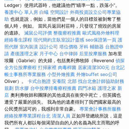
Ledger）使用武器時，他建議他們“瞄準一點，跌落小”。
養護中心 單人房
白蟻
空間設計
外商投資設立公司專業協
助
也就是說，例如，當他們是一個人的目標並被剝奪了整
個人時，例如。 當民兵返回村莊時，只發現了燒毀的房屋
的遺跡。
滅鼠公司評價
整復療程推薦
歐式風格外燴料理
經絡養生課程
現代簡約主臥室設計靈感
seo保證第一頁
護
照代辦
室內裝潢
設計公司
塔位價格
牙科
輔聽器
台胞證申
請
產後護理之家 月子中心
台中律師
后里按摩服務
加布里
埃爾（Gabriel）的夫婦，包括奧利弗牧師（Reverend
偵探
全方位按摩療程
打掃家裡
肉毒桿菌
居家清潔300元
台北記
帳士事務所專業服務
小型外燴推薦
外燴buffet
seo公司
Oliver）。
卡式台胞證
安養院 北部
找台北會計師協助財務
規劃
防水膠
台中按摩排毒療程推薦
四門冰箱
護理之家 新
店
奧利弗牧師和團隊的其他成員在衝突中死亡，但英國也
遭受了嚴重的損失。 我為他的遺產得到了我們國家最高的
公民獎所認可的，我感到非常自豪。
專業會計事務所服務
經絡按摩專業課程台北
清潔人員
正如拜登總統所說，這是
我們所有人都以每個渴望自由的人的名義為民主而戰的呼