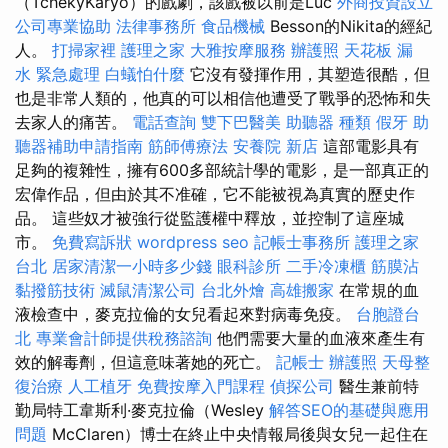
（TchékyKaryo）的戲劇，該戲被以前是Luc
外商投資設立
公司專業協助
法律事務所
食品機械
Besson的Nikita的經紀
人。
打掃家裡
護理之家
大雅按摩服務
辦護照
天花板 漏
水 緊急處理
白蟻怕什麼
它沒有發揮作用，其塑造很酷，但
也是非常人類的，他真的可以相信他遭受了戰爭的恐怖和失
去家人的痛苦。
電話查詢
雙下巴醫美
助聽器 種類
假牙
助
聽器補助申請指南
筋師傅療法
安養院 新店
這部電影具有
足夠的複雜性，擁有600多部統計學的電影，是一部真正的
宏偉作品，但由於其不准確，它不能被視為真實的歷史作
品。 這些奴才被強行從監護權中釋放，並控制了這座城
市。
免費寫訴狀
wordpress seo
記帳士事務所
護理之家
台北
居家清潔一小時多少錢
眼科診所
二手冷凍櫃
筋膜沾
黏撥筋技術
滅鼠清潔公司
台北外燴
高雄搬家
在常規的血
液檢查中，麥克拉倫的女兒看起來對病毒免疫。
台胞證台
北
專業會計師提供稅務諮詢
他們需要大量的血液來產生有
效的解毒劑，但這意味著她的死亡。
記帳士
辦護照
天母整
復治療
人工植牙
免費按摩入門課程
偵探公司
醫生兼前特
勤局特工韋斯利·麥克拉倫（Wesley
解答SEO的基礎與應用
問題
McClaren）博士在終止中央情報局後與女兒一起住在