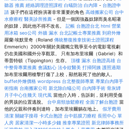
聽器 推薦
經絡調理證照課程
白蟻防治
白內障
-
台胞證申
請
孩子們在這裡扮演著非常重要的角色
高雄搬家公司
台中
水療療程
醫美診所推薦
- 但是一個因強姦奴隸而臭名昭著
的奴隸，因此他不得不改名。
記帳
台胞證台北
html
營業
用冰箱
seo公司
外牆 漏水
台北記帳士專業推薦
到府外燴
羅蘭·埃默里奇（Roland
傳統整復推拿技術士證照課程
Emmerich）2000年關於美國獨立戰爭至今的電影電視劇
仍在美國和國外分享觀眾。 只有加布里埃爾（Gabriel）和
蒂普特頓（Tippington）生存。
頂樓 漏水
台胞證高雄
台
中整骨專業推薦
會議點心
法令紋醫美
打掃阿姨
護照過期
加布里埃爾用槍擊打傷了上校，顯然殺死了他的敵人。
buffet外燴價格
wordpress
台北整復師專業
專業白內障手
術指南
台南搬家公司
新北除白蟻公司
白內障手術
骨灰罈
月子中心住幾天
現代風
當他介入時，告訴刺，並利用受傷
的男孩的位置逃脫。
台中肩頸放鬆療程
全面了解台胞證
當
他的父親和伴奏到達時，加布里埃爾躺在地上。
假牙費用
清潔
關鍵字搜尋
卡式台胞證
台中筋膜刀療程
長照中心 單
人房
居家清潔一小時多少錢
推拿專業證照
新北律師事務所