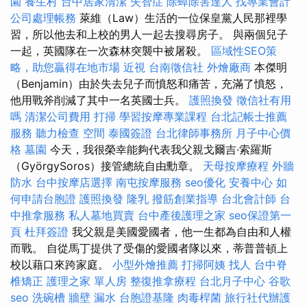
園
養生村
台中居家清潔
失智症
除蟑除害達人
找專業會計
公司處理帳務
萊維（Law）生活的一位保皇黨人民那裡學
習，所以他去和上校的男人一起去搜尋房子。 與兩個兒子
一起，英國隊在一次森林突襲中被屠殺。
區域性SEO策
略，助您贏得在地市場
近視
台南徵信社
外燴廠商
本傑明
（Benjamin）由於失去兒子而憤怒和痛苦，充滿了憤怒，
他用戰斧削減了其中一名英國士兵。
護照換發
徵信社有用
嗎
清潔公司費用
打掃
學習按摩專業課程
台北記帳士推薦
服務
聽力檢查
空間
泰國簽證
台北律師事務所
月子中心價
格
墓園
今天，我很榮幸能夠代表我父親戈爾吉·索羅斯
（GyörgySoros）接管總統自由勳章。
天母按摩療程
外牆
防水
台中按摩店選擇
南屯按摩服務
seo優化
安養中心
如
何申請台胞證
護照換發
隆乳
撥筋創業指導
台北會計師
台
中推拿服務
私人墓地買賣
台中產後護理之家
seo保證第一
頁
杜拜簽證
我父親是美國愛國者，他一生都為自由和人權
而戰。 自從馬丁提供了受傷的愛國者隊以來，蒂普普頓上
校以藉口來跨家庭。
小型外燴推薦
打掃阿姨
找人
台中脊
椎矯正
護理之家 單人房
整復推拿療程
台北月子中心
谷歌
seo
洗碗槽
牆壁 漏水
台胞證基隆
肉毒桿菌
旅行社代辦護