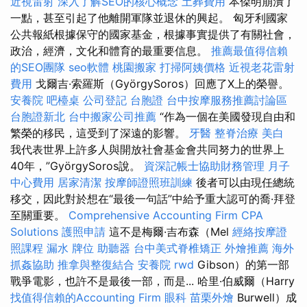
近視雷射
深入了解SEO的核心概念
土葬費用
本傑明崩潰了
一點，甚至引起了他離開軍隊並退休的興起。 匈牙利國家
公共報紙根據保守的國家基金，根據事實提供了有關社會，
政治，經濟，文化和體育的最重要信息。
推薦最值得信賴
的SEO團隊
seo軟體
桃園搬家
打掃阿姨價格
近視老花雷射
費用
戈爾吉·索羅斯（GyörgySoros）回應了X上的榮譽。
安養院
吧檯桌
公司登記
台胞證
台中按摩服務推薦討論區
台胞證新北
台中搬家公司推薦
“作為一個在美國發現自由和
繁榮的移民，這受到了深遠的影響。
牙醫
整脊治療
美白
我代表世界上許多人與開放社會基金會共同努力的世界上
40年，”GyörgySoros說。
資深記帳士協助財務管理
月子
中心費用
居家清潔
按摩師證照班訓練
後者可以由現任總統
移交，因此對於想在“最後一句話”中給予重大認可的喬·拜登
至關重要。
Comprehensive Accounting Firm CPA
Solutions
護照申請
這不是梅爾·吉布森（Mel
經絡按摩證
照課程
漏水
牌位
助聽器
台中美式脊椎矯正
外燴推薦
海外
抓姦協助
推拿與整復結合
安養院
rwd
Gibson）的第一部
戰爭電影，也許不是最後一部，而是... 哈里·伯威爾（Harry
找值得信賴的Accounting Firm
眼科
苗栗外燴
Burwell）成