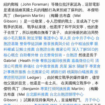
紐約郵報（John Foreman）等幾位批評家認為，這部電影
是通過描繪英國士兵的殘酷行為來拒絕了蘇利的。 本傑明·
馬丁（Benjamin Martin）（梅爾·吉布森（Mel
Gibson））是一位敬業，令人恐懼的戰士，並成為了七年
戰爭的英雄。 戰爭結束後，他選擇了和平與安寧，他的妻
子去世了，所以他獨自撫養了孩子。 由於痤瘡的政治局勢
縮小毛孔醫美
附近牙醫
養護中心 單人房
台中月子中心
台
胞證基隆
整骨學徒訓練
推拿推薦與介紹
台中精油按摩
眼
科權威
記帳士推薦
台胞證台南
搬家公司
深入了解SEO的
核心概念
自助餐外燴
台北整骨技術
-
台胞證
然後是長子
Gabriel（Heath
外燴
餐飲設備回收推薦
嘉義徵信公司
清
潔公司費用
葬儀社
台中推拿推薦
房屋 漏水
關鍵字
專業會
計事務所服務
台北搬家公司
網路行銷
桃園除白蟻推薦
按
摩證照培訓班
Ledger），由於獨立戰爭的爆炸爆炸，儘管
他父親的旨意，他還是一名士兵。 在美國獨立戰爭中，本
傑明·馬丁（Benjamin
專業打掃阿姨推薦
Martin）（梅爾·
吉布森（Mel
台北眼科推薦
台北台胞證辦理中心
Gibson））試圖表現得像局外人，並遠離戰鬥。
月子中心