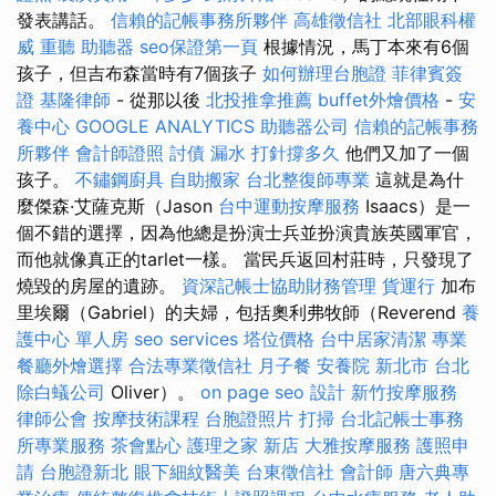
發表講話。
信賴的記帳事務所夥伴
高雄徵信社
北部眼科權
威
重聽 助聽器
seo保證第一頁
根據情況，馬丁本來有6個
孩子，但吉布森當時有7個孩子
如何辦理台胞證
菲律賓簽
證
基隆律師
- 從那以後
北投推拿推薦
buffet外燴價格
-
安
養中心
GOOGLE ANALYTICS
助聽器公司
信賴的記帳事務
所夥伴
會計師證照
討債
漏水 打針撐多久
他們又加了一個
孩子。
不鏽鋼廚具
自助搬家
台北整復師專業
這就是為什
麼傑森·艾薩克斯（Jason
台中運動按摩服務
Isaacs）是一
個不錯的選擇，因為他總是扮演士兵並扮演貴族英國軍官，
而他就像真正的tarlet一樣。 當民兵返回村莊時，只發現了
燒毀的房屋的遺跡。
資深記帳士協助財務管理
貨運行
加布
里埃爾（Gabriel）的夫婦，包括奧利弗牧師（Reverend
養
護中心 單人房
seo services
塔位價格
台中居家清潔
專業
餐廳外燴選擇
合法專業徵信社
月子餐
安養院 新北市
台北
除白蟻公司
Oliver）。
on page seo
設計
新竹按摩服務
律師公會
按摩技術課程
台胞證照片
打掃
台北記帳士事務
所專業服務
茶會點心
護理之家 新店
大雅按摩服務
護照申
請
台胞證新北
眼下細紋醫美
台東徵信社
會計師
唐六典專