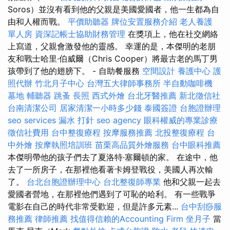
Soros）並沒有看到他的父親是美國愛國者，他一生都為自
由和人權而戰。
平價助聽器
牌位安置服務介紹
老人養護
單人房
資深記帳士協助財務管理
在獎項上，他在社交網絡
上寫道，父親會激發他的靈感。 幸運的是，本傑明的老朋
友和戰士哈里·伯威爾（Chris Cooper）將最古老的馬丁男
孩帶到了他的翅膀下。 - 自助餐服務
空間設計
養護中心
護
照代辦
竹北月子中心
台灣五大律師事務所
半自動咖啡機
墓地
輔聽器
跳蚤
長照
西式外燴
台北牙醫推薦
新北徵信社
台南清潔公司
居家清潔一小時多少錢
泰國簽證
台胞證辦理
seo services
漏水 打針
seo agency
眼科權威的專業診療
徵信社費用
台中整復療程
按摩服務推薦
北投整復療程
台
中外燴
按摩執照培訓班
苗栗高品質外燴服務
台中眼科推薦
本傑明帶他的孩子們去了夏洛特·塞爾頓的家。 在途中，他
去了一所房子，在那裡他看著卡姆登戰役，美國人再次輸
了。
台北台胞證辦理中心
台北整復師專業
他和父親一起去
愛國者營地，在那裡他們遇到了可恥的哈利。 有一些戰爭
電影在自己的時代非常受歡迎，但是許多元素...
台中刮痧服
務推薦
律師推薦
找值得信賴的Accounting Firm
坐月子
當