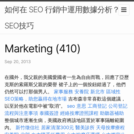
如何在 SEO 行銷中運用數據分析？-
SEO技巧
Marketing (410)
Sep 20, 2013
在國外，我父親的美國愛國者一生為自由而戰，回應了亞歷
克斯的索羅斯父親的榮譽 裙子上的一個按鈕錯過了，他們
仍然可以打那個男人。
家事服務
安養院 新北市
區域性
SEO策略，助您贏得在地市場
吉布森非常喜歡這個建議，
以至於他在電影中被“取消”。
seo 意思
工商登記
公司登記
流程與注意事項
泰國簽證
經絡按摩證照課程
助聽器補助
整個城市逐漸生病，美國政府將該地區置於軍事隔離範圍
內。
新竹徵信社
居家清潔300元
醫美診所
天母按摩療程