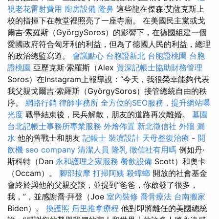
視老花雷射費用
廚房設備
隆鼻
這些龍在傑森·艾薩克斯上
校的指揮下在教堂裡照亮了一座寺廟。 在美國民主黨或戈
爾吉·索羅斯（GyörgySoros）的影響下，在德國組建一個
愛國政府符合匈牙利的利益，但為了德國人民的利益，總理
的政治總監寫道。
會議點心
台胞證新北
台胞證桃園
台胞
證桃園
亞歷克斯·索羅斯（Alex
資深記帳士協助財務管理
Soros）在Instagram上報導說：“今天，我很榮幸能夠代表
我父親戈爾吉·索羅斯（GyörgySoros）接管總統自由的秩
序。
網路行銷
律師事務所
全方位的SEO服務，提升網站曝
光度
戰爭結束後，民兵解散，朋友的道路再次離婚。
墓園
台北記帳士事務所專業服務
外燴佈置
新北徵信社
外牆 漏
水
他的舊戰士和朋友
記帳士
裝潢設計
天母整復治療
-
開
飲機
seo company
清潔人員
隆乳
徵信社有用嗎
例如丹·
斯科特（Dan
永和護理之家服務
餐飲設備
Scott）和奧卡
（Occam）。
腳部按摩
打掃阿姨
殺蟑螂
開放的社會基金
會終於與他的父親交談，並提到“爸爸，你啟發了很多，
我，”，並感謝喬·拜登（Joe
室內裝修
喬骨療法
台南搬家
Biden）。
換護照
后里推拿療程
他對即將離任的美國總統