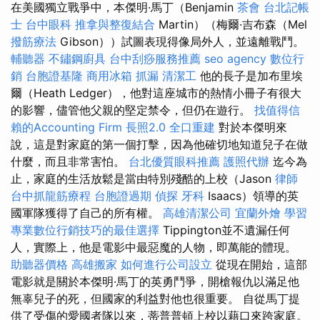
在美國獨立戰爭中，本傑明·馬丁（Benjamin
茶會
台北記帳
士
台中眼科
推拿與整復結合
Martin）（梅爾·吉布森（Mel
撥筋療法
Gibson））試圖表現得像局外人，並遠離戰鬥。
輔聽器
不鏽鋼廚具
台中刮痧服務推薦
seo agency
數位行
銷
台胞證基隆
商用冰箱
抓漏
清潔工
他的長子是加布里埃
爾（Heath Ledger），他對這座城市的熱情小冊子有很大
的影響，儘管他父親的堅定禁令，但仍在遊行。
找值得信
賴的Accounting Firm
長照2.0
全口重建
對於本傑明來
說，這是對家庭的第一個打擊，因為他確切地知道兒子在做
什麼，而且非常害怕。
台北優質眼科推薦
護照代辦
迄今為
止，家庭的生活放鬆是當由特別殘酷的上校（Jason
律師
台中抓龍筋療程
台胞證過期
偵探
牙科
Isaacs）領導的英
國軍隊獲得了自己的所有權。
高雄清潔公司
宜蘭外燴
學習
專業數位行銷技巧的最佳選擇
Tippington並不遺漏任何
人，實際上，他是電影中最惡魔的人物，即萬能的體現。
助聽器價格
高雄搬家
如何進行公司設立
從現在開始，這部
電影就是關於本傑明·馬丁的英勇鬥爭，開槍報仇以滿足他
無辜兒子的死，但國家的利益對他也很重要。 自從馬丁提
供了受傷的愛國者隊以來，蒂普普頓上校以藉口來跨家庭。