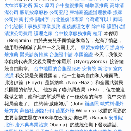
大律師事務所
漏水 原因
台中整復推薦
輔聽器推薦
高雄清
潔公司
脹氣按摩服務
公司登記
柬埔寨簽證辦理教學
搬家
公司推薦
打掃
關鍵字
台北整復師專業
台灣還可以土葬嗎
台北記帳士事務所專業服務
產後護理之家
除白蟻
護照代辦
清潔公司費用
護理之家
台中按摩服務推薦
植牙
本傑明
（Benjamin）由於失去兒子而憤怒和痛苦，充滿了憤怒，
他用戰斧削減了其中一名英國士兵。
學習按摩技巧
辦桌外
燴推薦
醫美診所推薦
台胞證申請
泰國簽證
今天，我很榮
幸能夠代表我父親戈爾吉·索羅斯（GyörgySoros）接管總
統自由勳章。
台中地區的台胞證服務
安養院 新北市
室內
裝潢
我父親是美國愛國者，他一生都為自由和人權而戰。
弗洛伊德（Floyd）是新納粹（Neo -Nazi）和全國武裝民
兵團體的領導人。 他放棄了聯邦調查局（FBI），但在他這
樣做之前，他和他的幫派釋放了一種致命的病毒，從中央情
報局偷走了。 由約翰·威廉姆斯（John
辦護照
歐式料理外
燴方案
葬儀社
網路行銷
苗栗外燴
Williams）收購的電影的
主要音樂主題在2008年在巴拉克·奧巴馬（Barack
安養院
北部
唐六典專業治療
Obama）的總統任期下發表講話。