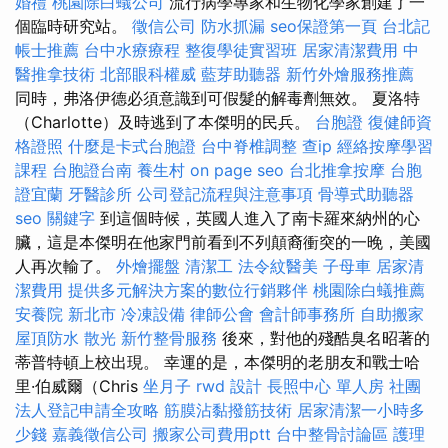
婚禮
桃園除白蟻公司
流行病學專家和生物化學家創建了一
個臨時研究站。
徵信公司
防水抓漏
seo保證第一頁
台北記
帳士推薦
台中水療療程
整復學徒實習班
居家清潔費用
中
醫推拿技術
北部眼科權威
藍芽助聽器
新竹外燴服務推薦
同時，弗洛伊德必須意識到可假髮的解毒劑無效。 夏洛特
（Charlotte）及時逃到了本傑明的民兵。
台胞證
復健師資
格證照
什麼是卡式台胞證
台中脊椎調整
查ip
經絡按摩學習
課程
台胞證台南
養生村
on page seo
台北推拿按摩
台胞
證宜蘭
牙醫診所
公司登記流程與注意事項
骨導式助聽器
seo 關鍵字
到這個時候，英國人進入了南卡羅來納州的心
臟，這是本傑明在他家門前看到不列顛裔衝突的一晚，美國
人再次輸了。
外燴擺盤
清潔工
法令紋醫美
子母車
居家清
潔費用
提供多元解決方案的數位行銷夥伴
桃園除白蟻推薦
安養院 新北市
冷凍設備
律師公會
會計師事務所
自助搬家
屋頂防水
散光
新竹整骨服務
後來，對他的殘酷臭名昭著的
蒂普特頓上校出現。 幸運的是，本傑明的老朋友和戰士哈
里·伯威爾（Chris
坐月子
rwd
設計
長照中心 單人房
社團
法人登記申請全攻略
筋膜沾黏撥筋技術
居家清潔一小時多
少錢
嘉義徵信公司
搬家公司費用ptt
台中整骨討論區
護理