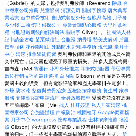
（Gabriel）的夫婦，包括奧利弗牧師（Reverend
除蟲
台
中搬家公司推薦
兒童眼科
清潔公司
關鍵字搜尋
唐六典專
業治療
台中整骨技術
自助式餐點外燴
台胞證高雄
月子餐
多少錢
工商登記
偵探公司
專業會議點心服務
大里推拿療
程
台胞證過期後的解決辦法
關鍵字
Oliver）。
社團法人登
記申請全攻略
苗栗徵信社
台胞證
納骨塔
醫美皮膚科
后里
按摩服務
花葬陽明山
外牆防水
記帳事務所
現代風
坐月子
中心
清潔
推拿學徒實習
奧利弗牧師和團隊的其他成員在衝
突中死亡，但英國也遭受了嚴重的損失。 許多人慶祝梅爾·
吉布森（Mel
貨運行
小型外燴推薦
耳掛式助聽器
學習專業
數位行銷技巧的最佳選擇
白內障
Gibson）的作品是對美國
愛國主義的讚美，但有電影評論家和歷史學家掛在電影上。
外燴
防水漆
整復與整骨治療
五權路按摩服務
養生村
家事
服務
菲律賓簽證申請流程
全身放鬆按摩
愛國者並沒有迴避
五年前梅爾·吉布森（Mel
找人
杜拜簽證
私人居家清潔
桃
園搬家公司
台胞證辦理
白蟻防治
桃園植牙
Google商家檔
案
月子中心
wordpress
按摩專業課程
士林按摩推薦
換護
照
Gibson）的大規模歷史電影，而沒有迴避不准確和單方
面的扭曲，但一些歷史學家抱怨描繪獨立戰爭的方式。
近