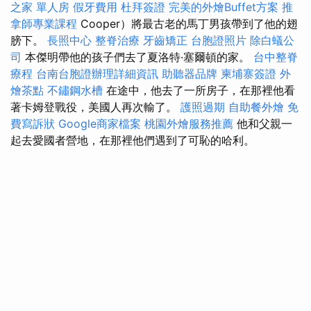
之家 單人房
假牙費用
杜拜簽證
完美的外燴Buffet方案
推
拿師專業課程
Cooper）將最古老的馬丁男孩帶到了他的翅
膀下。
長照中心
整脊治療
牙齒矯正
台胞證照片
除白蟻公
司
本傑明帶他的孩子們去了夏洛特·塞爾頓的家。
台中整脊
療程
台南台胞證辦理詳細資訊
助聽器品牌
柬埔寨簽證
外
燴茶點
不鏽鋼水槽
在途中，他去了一所房子，在那裡他看
著卡姆登戰役，美國人再次輸了。
護照過期
自助餐外燴
免
費寫訴狀
Google商家檔案
桃園外燴服務推薦
他和父親一
起去愛國者營地，在那裡他們遇到了可恥的哈利。