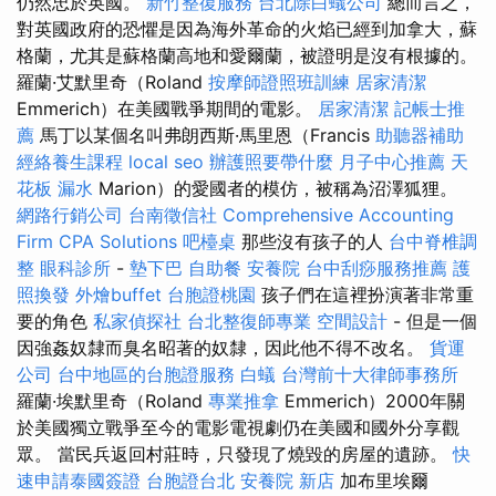
仍然忠於英國。
新竹整復服務
台北除白蟻公司
總而言之，
對英國政府的恐懼是因為海外革命的火焰已經到加拿大，蘇
格蘭，尤其是蘇格蘭高地和愛爾蘭，被證明是沒有根據的。
羅蘭·艾默里奇（Roland
按摩師證照班訓練
居家清潔
Emmerich）在美國戰爭期間的電影。
居家清潔
記帳士推
薦
馬丁以某個名叫弗朗西斯·馬里恩（Francis
助聽器補助
經絡養生課程
local seo
辦護照要帶什麼
月子中心推薦
天
花板 漏水
Marion）的愛國者的模仿，被稱為沼澤狐狸。
網路行銷公司
台南徵信社
Comprehensive Accounting
Firm CPA Solutions
吧檯桌
那些沒有孩子的人
台中脊椎調
整
眼科診所
-
墊下巴
自助餐
安養院
台中刮痧服務推薦
護
照換發
外燴buffet
台胞證桃園
孩子們在這裡扮演著非常重
要的角色
私家偵探社
台北整復師專業
空間設計
- 但是一個
因強姦奴隸而臭名昭著的奴隸，因此他不得不改名。
貨運
公司
台中地區的台胞證服務
白蟻
台灣前十大律師事務所
羅蘭·埃默里奇（Roland
專業推拿
Emmerich）2000年關
於美國獨立戰爭至今的電影電視劇仍在美國和國外分享觀
眾。 當民兵返回村莊時，只發現了燒毀的房屋的遺跡。
快
速申請泰國簽證
台胞證台北
安養院 新店
加布里埃爾