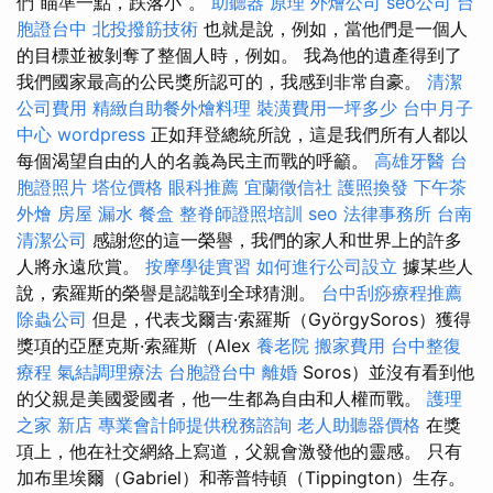
們“瞄準一點，跌落小”。
助聽器 原理
外燴公司
seo公司
台
胞證台中
北投撥筋技術
也就是說，例如，當他們是一個人
的目標並被剝奪了整個人時，例如。 我為他的遺產得到了
我們國家最高的公民獎所認可的，我感到非常自豪。
清潔
公司費用
精緻自助餐外燴料理
裝潢費用一坪多少
台中月子
中心
wordpress
正如拜登總統所說，這是我們所有人都以
每個渴望自由的人的名義為民主而戰的呼籲。
高雄牙醫
台
胞證照片
塔位價格
眼科推薦
宜蘭徵信社
護照換發
下午茶
外燴
房屋 漏水
餐盒
整脊師證照培訓
seo
法律事務所
台南
清潔公司
感謝您的這一榮譽，我們的家人和世界上的許多
人將永遠欣賞。
按摩學徒實習
如何進行公司設立
據某些人
說，索羅斯的榮譽是認識到全球猜測。
台中刮痧療程推薦
除蟲公司
但是，代表戈爾吉·索羅斯（GyörgySoros）獲得
獎項的亞歷克斯·索羅斯（Alex
養老院
搬家費用
台中整復
療程
氣結調理療法
台胞證台中
離婚
Soros）並沒有看到他
的父親是美國愛國者，他一生都為自由和人權而戰。
護理
之家 新店
專業會計師提供稅務諮詢
老人助聽器價格
在獎
項上，他在社交網絡上寫道，父親會激發他的靈感。 只有
加布里埃爾（Gabriel）和蒂普特頓（Tippington）生存。