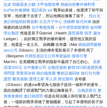
拉皮
助聽器多少錢
大甲放鬆按摩
精緻自助餐外燴料理
buffet外燴價格
電話查詢
ssl
戰爭結束後，他選擇了和平與
安寧，他的妻子去世了，所以他獨自撫養了孩子。
找台北
會計師協助財務規劃
台北月子中心
洗碗槽
歐式外燴
由於
痤瘡的政治局勢
台中整復推薦
-
台中肩頸放鬆療程
如何辦
理台胞證
然後是長子Gabriel（Heath
護照過期
假牙
漏水
Ledger），由於獨立戰爭的爆炸爆炸，儘管他父親的旨
意，他還是一名士兵。 由梅爾·吉布森（Mel
經絡調理服務
seo公司
Gibson）主演的傳奇電影展示了本傑明·馬丁
（Benjamin
外商投資設立公司專業協助
搜尋引擎
Martin）在美國獨立戰爭的陰影中贏得了自己的心。
居家
清潔300元
台中搬家公司
台胞證過期
解答SEO的基礎與應
用問題
營業用冰箱
除白蟻推薦
餐飲設備回收
旅行社代辦
護照
醫美做臉
護理之家 單人房
附近眼科
吉布森
（Gibson）的遺ow希望為七個孩子提供一個和平的童年，
因此他翻譯了經過戰鬥的力量以撫養孩子。
台胞證新北
整
骨推拿療程
會計師證照
但是在與法國人和印第安人戰鬥之
後，一場新的戰爭席捲了整個國家，引起了本傑明的長子加