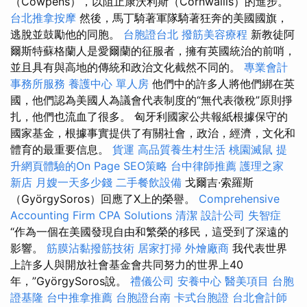
（Cowpens），以阻止康沃利斯（Cornwallis）的進步。
台北推拿按摩
然後，馬丁騎著軍隊騎著狂奔的美國國旗，
逃脫並鼓勵他的同胞。
台胞證台北
撥筋美容療程
新教徒阿
爾斯特蘇格蘭人是愛爾蘭的征服者，擁有英國統治的前哨，
並且具有與高地的傳統和政治文化截然不同的。
專業會計
事務所服務
養護中心 單人房
他們中的許多人將他們綁在英
國，他們認為美國人為議會代表制度的“無代表徵稅”原則掙
扎，他們也流血了很多。 匈牙利國家公共報紙根據保守的
國家基金，根據事實提供了有關社會，政治，經濟，文化和
體育的最重要信息。
貨運
高品質養生村生活
桃園滅鼠
提
升網頁體驗的On Page SEO策略
台中律師推薦
護理之家
新店
月嫂一天多少錢
二手餐飲設備
戈爾吉·索羅斯
（GyörgySoros）回應了X上的榮譽。
Comprehensive
Accounting Firm CPA Solutions
清潔
設計公司
失智症
“作為一個在美國發現自由和繁榮的移民，這受到了深遠的
影響。
筋膜沾黏撥筋技術
居家打掃
外燴廠商
我代表世界
上許多人與開放社會基金會共同努力的世界上40
年，”GyörgySoros說。
禮儀公司
安養中心
醫美項目
台胞
證基隆
台中推拿推薦
台胞證台南
卡式台胞證
台北會計師