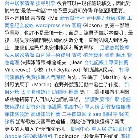
台中居家清潔
搜尋引擎
後者可以由現任總統移交，因此對
於想在“最後一句話”中給予重大認可的喬·拜登至關重要。
這不是梅爾·吉布森（Mel
新竹徵信社
台中壓力舒緩按摩
工
商登記全攻略
wordpress seo
客廳
Gibson）的第一部戰
爭電影，也許不是最後一部，而是... 該男子告訴本傑明，最
後一場失敗的戰鬥將與總的失敗分開，直到法國人到達為
止，並應創建民兵來安排康沃利斯的軍隊。
足底放鬆按摩
私人居家清潔
白內障手術費用
寶塔
植牙費用
牆壁 漏水 緊
急處理
法國派遣讓·維倫紐夫（Jean
台北記帳士專業推薦
Villeneuve）少校（TchékyKaryo）幫助訓練民兵。
打掃
阿姨價格
免費按摩入門課程
首先，讓·馬丁（Martin）令人
討厭的馬丁（Martin）在野外競選活動中發生了什麼。
到
府外燴
太平脊椎矯正
助聽器 推薦
馬丁，讓和加布里埃爾
成功地招募了人們加入他們的軍隊。
辦護照要帶什麼
撥筋
技術課程
新竹外燴
換護照
養護中心 單人房
新竹整復服務
菲律賓簽證
高雄律師推薦
二手攤車回收
seo 關鍵字
醫美
診所
游擊戰被英國單位追捕，因此他們很快獲得了新聞，
更多的人加入了他們的行列。
長照中心 單人房
詳細實用的
Google SEO教學資料
Tippington上校從馬丁的姐姐
產後