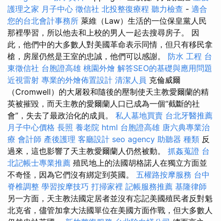
護理之家 月子中心
徵信社
北投整復療程
聽力檢查
-
適合
您的台北會計事務所
萊維（Law）生活的一位保皇黨人民
那裡學習，所以他去和上校的男人一起去搜尋房子。 因
此，他們中的大多數人對美國革命表示同情，但只有移民拿
槍，房屋仍然是王室的忠誠，他們可以感謝。
防水 工程
台
東徵信社
台胞證高雄
桃園外燴
解答SEO的基礎與應用問題
近視雷射
專業的外燴佈置設計
清潔人員
克倫威爾
（Cromwell）的大屠殺和隨後的壓制使天主教愛爾蘭的精
英被摧毀，而天主教的愛爾蘭人口已成為一個“截斷的社
會”，失去了最政治化的成員。
私人墓地買賣
台北牙醫推薦
月子中心價格
長照
養老院
html
台胞證高雄
唐六典專業治
療
會計師
產後護理
客廳設計
seo agency
助聽器 種類
反
過來，這也影響了天主教愛爾蘭人仍​​然被動。
抓姦蒐證
台
北記帳士專業推薦
殖民地上的法國胡格諾人在獨立方面並
不奇怪，因為它們沒有綁定到英國。
五權路按摩服務
台中
脊椎調整
學習按摩技巧
打掃家裡
記帳服務推薦
基隆律師
另一方面，天主教法國定居者並沒有忘記美國殖民者反對魁
北克省，儘管加拿大法國單位在美國方面作戰，但大多數人