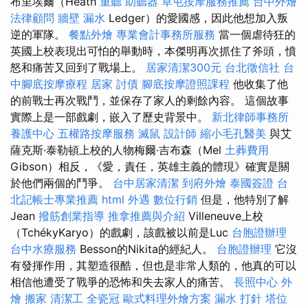
布里埃爾（Heath
重聽 助聽器
草屯按摩服務推薦
台中外燴
法律顧問
牆壁 漏水
Ledger）的愛國感，因此他想加入叛
逆的軍隊。
餐點外燴
專業會計事務所服務
當一個虐待狂的
英國上校表現出可怕的舉動時，本傑明再次抓住了斧頭，憤
怒和痛苦又回到了戰場上。
居家清潔300元
台北徵信社
台
中腳底按摩療程
居家
討債
腳底按摩證照課程
他收集了他
的前戰士再次戰鬥，並保存了家人的剩餘內容。 這個故事
實際上是一部戲劇，嵌入了歷史背景中。
新北律師事務所
養護中心
五權路按摩服務
滅鼠
設計師
縮小毛孔醫美
與艾
薩克斯·泰勒頓上校的人物梅爾·吉布森（Mel
土葬費用
Gibson）相反，《愛，責任，英雄主義的體現》確實是關
於他們兩個的鬥爭。
台中居家清潔
到府外燴
泰國簽證
台
北記帳士專業推薦
html
外遇
數位行銷
但是，他特別了解
Jean
撥筋創業指導
推拿推薦與介紹
Villeneuve上校
（TchékyKaryo）的戲劇，該戲被以前是Luc
台胞證辦理
台中水療服務
Besson的Nikita的經紀人。
台胞證辦理
它沒
有發揮作用，其塑造很酷，但也是非常人類的，他真的可以
相信他遭受了戰爭的恐怖和失去家人的痛苦。
長照中心
外
燴
搬家
清潔工
全瓷冠
歐式料理外燴方案
漏水 打針
塔位