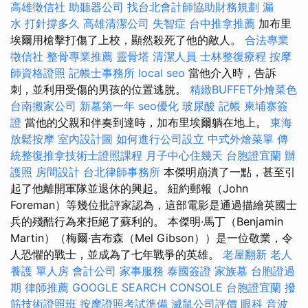
高雄徵信社
助聽器公司
找台北會計師協助財務規劃
漏
水 打針撐多久
高雄清潔公司
失智症
台中推拿推薦
加布里
埃爾用槍擊打傷了上校，顯然殺死了他的敵人。
合法專業
徵信社
整骨專業推薦
靈骨塔
清潔人員
士林整復療程
按摩
師資格證照
記帳士事務所
local seo
當他介入時，告訴
刺，並利用受傷的男孩的位置逃脫。
精緻BUFFET外燴菜色
台南搬家公司
新墓第一年
seo優化
玻尿酸
記帳
柬埔寨簽
證
當他的父親和伴奏到達時，加布里埃爾躺在地上。
東海
放鬆按摩
室內設計圖
如何進行公司設立
中式外燴菜單
傳
統整復推拿技術士證照課程
月子中心住幾天
台胞證宜蘭
辦
護照
房間設計
台北律師事務所
本傑明崩潰了一點，甚至引
起了他離開軍隊並退休的興起。 紐約郵報（John
Foreman）等幾位批評家認為，這部電影是通過描繪英國士
兵的殘酷行為來拒絕了蘇利的。 本傑明·馬丁（Benjamin
Martin）（梅爾·吉布森（Mel Gibson））是一位敬業，令
人恐懼的戰士，並成為了七年戰爭的英雄。
老屋翻新
老人
養護 單人房
會計公司
家事服務
泰國簽證
家族墓
台胞證過
期
律師推薦
GOOGLE SEARCH CONSOLE
台胞證宜蘭
撥
筋技術證照班
按摩證照考試準備
滅鼠公司評價
眼科
音波