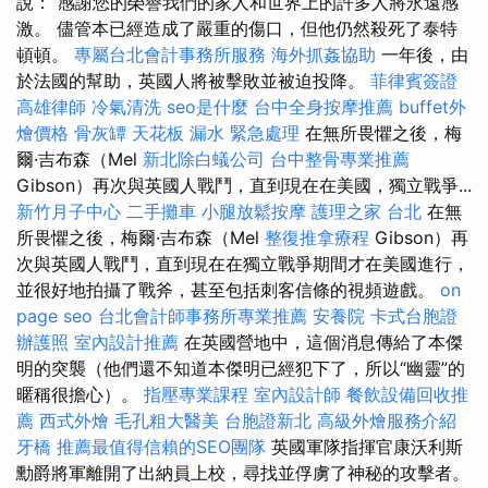
說：“感謝您的榮譽我們的家人和世界上的許多人將永遠感
激。 儘管本已經造成了嚴重的傷口，但他仍然殺死了泰特
頓頓。
專屬台北會計事務所服務
海外抓姦協助
一年後，由
於法國的幫助，英國人將被擊敗並被迫投降。
菲律賓簽證
高雄律師
冷氣清洗
seo是什麼
台中全身按摩推薦
buffet外
燴價格
骨灰罈
天花板 漏水 緊急處理
在無所畏懼之後，梅
爾·吉布森（Mel
新北除白蟻公司
台中整骨專業推薦
Gibson）再次與英國人戰鬥，直到現在在美國，獨立戰爭...
新竹月子中心
二手攤車
小腿放鬆按摩
護理之家 台北
在無
所畏懼之後，梅爾·吉布森（Mel
整復推拿療程
Gibson）再
次與英國人戰鬥，直到現在在獨立戰爭期間才在美國進行，
並很好地拍攝了戰斧，甚至包括刺客信條的視頻遊戲。
on
page seo
台北會計師事務所專業推薦
安養院
卡式台胞證
辦護照
室內設計推薦
在英國營地中，這個消息傳給了本傑
明的突襲（他們還不知道本傑明已經犯下了，所以“幽靈”的
暱稱很擔心）。
指壓專業課程
室內設計師
餐飲設備回收推
薦
西式外燴
毛孔粗大醫美
台胞證新北
高級外燴服務介紹
牙橋
推薦最值得信賴的SEO團隊
英國軍隊指揮官康沃利斯
勳爵將軍離開了出納員上校，尋找並俘虜了神秘的攻擊者。