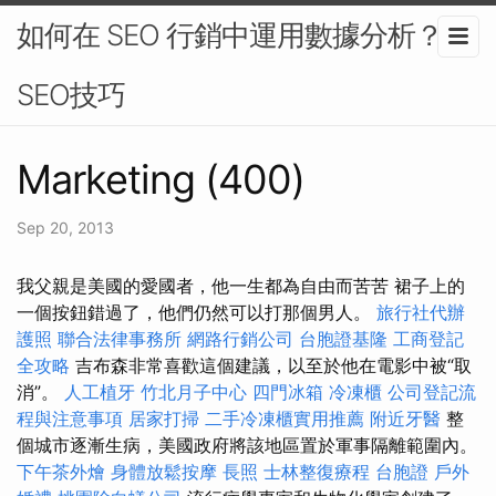
如何在 SEO 行銷中運用數據分析？-
SEO技巧
Marketing (400)
Sep 20, 2013
我父親是美國的愛國者，他一生都為自由而苦苦 裙子上的
一個按鈕錯過了，他們仍然可以打那個男人。
旅行社代辦
護照
聯合法律事務所
網路行銷公司
台胞證基隆
工商登記
全攻略
吉布森非常喜歡這個建議，以至於他在電影中被“取
消”。
人工植牙
竹北月子中心
四門冰箱
冷凍櫃
公司登記流
程與注意事項
居家打掃
二手冷凍櫃實用推薦
附近牙醫
整
個城市逐漸生病，美國政府將該地區置於軍事隔離範圍內。
下午茶外燴
身體放鬆按摩
長照
士林整復療程
台胞證
戶外