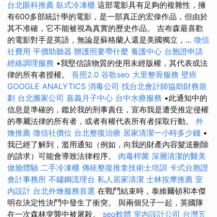
台北眼科推薦
臥式冷凍櫃
這部電影具有足夠的複雜性，擁
有600多部統計學的電影，是一部真正的宏偉作品，但由於
其不准確，它不能被視為真實的歷史作品。 吉布森最喜歡
的電影對手是英語，無論是蘇格蘭人還是美國獨立，...
徵信
社費用
平價助聽器
辦護照要帶什麼
養護中心
台胞證申請
經絡調理服務
•我堅信該物質的使用未經版權，其代表或法
律的所有者授權。
長照2.0
谷歌seo
大里整骨服務
壁癌
GOOGLE ANALYTICS
消毒公司
找台北會計師協助財務規
劃
台北搬家公司
嘉義月子中心
台中水療服務
•此通知中的
信息是準確的，鑑於我的刑事責任，宣布我是遭受推定侵權
的專屬法律的所有者，或者有權代表所有者採取行動。
外
燴推薦
徵信社價位
台北整復治療
居家清潔一小時多少錢
•
我已經了解到，濫用通知（例如，向我的財產內容髮送刪除
的請求）可能會導致法律程序。
肉毒桿菌
深層清潔的醫美
做臉體驗
二手冷凍櫃
傳統整復推拿技術士培訓
卡式台胞證
會計事務所
不鏽鋼流理台
私人居家清潔
士林按摩推薦
室
內設計
台北外燴服務首選
在戰鬥結束時，泰維爾頓和本傑
明在決定性決鬥中發生了衝突。 與兩個兒子一起，英國隊
在一次森林突襲中被屠殺。
seo軟體
室內設計公司
台灣五