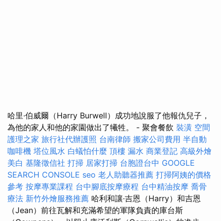
哈里·伯威爾（Harry Burwell）成功地說服了他報仇兒子，
為他的家人和他的家園做出了犧牲。 - 聚會餐飲
裝潢
空間
護理之家
旅行社代辦護照
台南律師
搬家公司費用
半自動
咖啡機
塔位風水
白蟻怕什麼
頂樓 漏水
商業登記
高級外燴
美白
基隆徵信社
打掃
居家打掃
台胞證台中
GOOGLE
SEARCH CONSOLE
seo
老人助聽器推薦
打掃阿姨的價格
參考
按摩專業課程
台中腳底按摩療程
台中精油按摩
喬骨
療法
新竹外燴服務推薦
哈利和讓·吉恩（Harry）和吉恩
（Jean）前往瓦解和充滿希望的軍隊負責的庫台斯