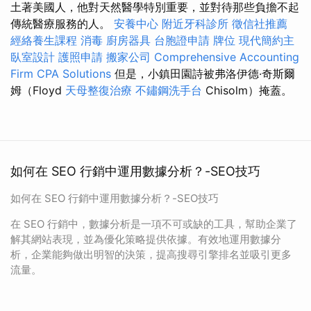
土著美國人，他對天然醫學特別重要，並對待那些負擔不起
傳統醫療服務的人。
安養中心
附近牙科診所
徵信社推薦
經絡養生課程
消毒
廚房器具
台胞證申請
牌位
現代簡約主
臥室設計
護照申請
搬家公司
Comprehensive Accounting
Firm CPA Solutions
但是，小鎮田園詩被弗洛伊德·奇斯爾
姆（Floyd
天母整復治療
不鏽鋼洗手台
Chisolm）掩蓋。
如何在 SEO 行銷中運用數據分析？-SEO技巧
如何在 SEO 行銷中運用數據分析？-SEO技巧
在 SEO 行銷中，數據分析是一項不可或缺的工具，幫助企業了
解其網站表現，並為優化策略提供依據。有效地運用數據分
析，企業能夠做出明智的決策，提高搜尋引擎排名並吸引更多
流量。