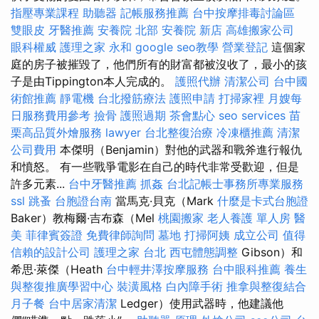
指壓專業課程
助聽器
記帳服務推薦
台中按摩排毒討論區
雙眼皮
牙醫推薦
安養院 北部
安養院 新店
高雄搬家公司
眼科權威
護理之家 永和
google seo教學
營業登記
這個家
庭的房子被摧毀了，他們所有的財富都被沒收了，最小的孩
子是由Tippington本人完成的。
護照代辦
清潔公司
台中國
術館推薦
靜電機
台北撥筋療法
護照申請
打掃家裡
月嫂每
日服務費用參考
撿骨
護照過期
茶會點心
seo services
苗
栗高品質外燴服務
lawyer
台北整復治療
冷凍櫃推薦
清潔
公司費用
本傑明（Benjamin）對他的武器和戰斧進行報仇
和憤怒。 有一些戰爭電影在自己的時代非常受歡迎，但是
許多元素...
台中牙醫推薦
抓姦
台北記帳士事務所專業服務
ssl
跳蚤
台胞證台南
當馬克·貝克（Mark
什麼是卡式台胞證
Ba​​ker）教梅爾·吉布森（Mel
桃園搬家
老人養護 單人房
醫
美
菲律賓簽證
免費律師詢問
墓地
打掃阿姨
成立公司
值得
信賴的設計公司
護理之家 台北
西屯體態調整
Gibson）和
希思·萊傑（Heath
台中輕井澤按摩服務
台中眼科推薦
養生
與整復推廣學習中心
裝潢風格
白內障手術
推拿與整復結合
月子餐
台中居家清潔
Ledger）使用武器時，他建議他