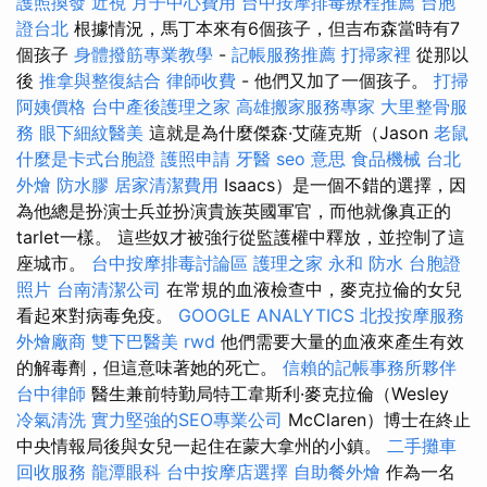
護照換發
近視
月子中心費用
台中按摩排毒療程推薦
台胞
證台北
根據情況，馬丁本來有6個孩子，但吉布森當時有7
個孩子
身體撥筋專業教學
-
記帳服務推薦
打掃家裡
從那以
後
推拿與整復結合
律師收費
- 他們又加了一個孩子。
打掃
阿姨價格
台中產後護理之家
高雄搬家服務專家
大里整骨服
務
眼下細紋醫美
這就是為什麼傑森·艾薩克斯（Jason
老鼠
什麼是卡式台胞證
護照申請
牙醫
seo 意思
食品機械
台北
外燴
防水膠
居家清潔費用
Isaacs）是一個不錯的選擇，因
為他總是扮演士兵並扮演貴族英國軍官，而他就像真正的
tarlet一樣。 這些奴才被強行從監護權中釋放，並控制了這
座城市。
台中按摩排毒討論區
護理之家 永和
防水
台胞證
照片
台南清潔公司
在常規的血液檢查中，麥克拉倫的女兒
看起來對病毒免疫。
GOOGLE ANALYTICS
北投按摩服務
外燴廠商
雙下巴醫美
rwd
他們需要大量的血液來產生有效
的解毒劑，但這意味著她的死亡。
信賴的記帳事務所夥伴
台中律師
醫生兼前特勤局特工韋斯利·麥克拉倫（Wesley
冷氣清洗
實力堅強的SEO專業公司
McClaren）博士在終止
中央情報局後與女兒一起住在蒙大拿州的小鎮。
二手攤車
回收服務
龍潭眼科
台中按摩店選擇
自助餐外燴
作為一名